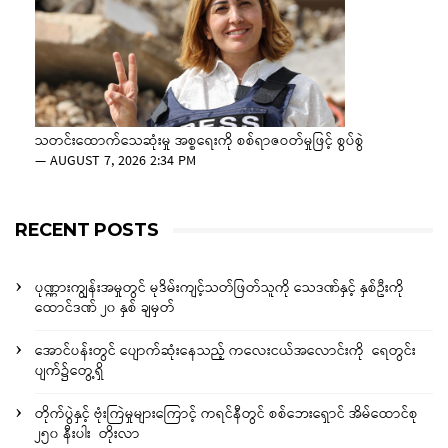
သတင်းထောက်သေဆုံးမှု အစ္စရေးကို စစ်ရာဇဝတ်မှုဖြင့် စွပ်စွဲ
—
AUGUST 7, 2026 2:34 PM
RECENT POSTS
ပုဏ္ဏားကျွန်းအမှုတွင် မုဒိမ်းကျင့်သတ်ဖြတ်သူကို သေဒဏ်နှင့် နှစ်ဦးကို
ထောင်ဒဏ် ၂၀ နှစ် ချမှတ်
အောင်ပန်းတွင် ပျောက်ဆုံးနေသည့် ကလေးငယ်အလောင်းကို ရေတွင်း
ပျက်၌တွေ့ရှိ
တိုက်ပွဲနှင့် ဗုံးကြဲမှုများကြောင့် ကရင်နီတွင် စစ်ဘေးရှောင် အိမ်ထောင်စု
၂၅၀ နီးပါး တိုးလာ