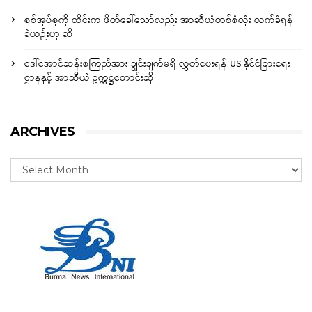
စစ်အုပ်စုကို ထိုင်းက ဖိတ်ခေါ်သော်လည်း အာဆီယံတစ်စုံလုံး လက်ခံရန်
ခဲယဉ်းဟု ဆို
ဒေါ်အောင်ဆန်းစုကြည်အား ချွင်းချက်မရှိ လွှတ်ပေးရန် US နိုင်ငံခြားရေး
ဌာနနှင့် အာဆီယံ ဥက္ကဋ္ဌတောင်းဆို
ARCHIVES