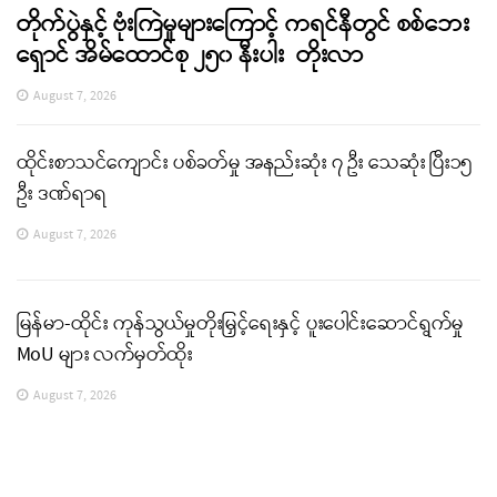
တိုက်ပွဲနှင့် ဗုံးကြဲမှုများကြောင့် ကရင်နီတွင် စစ်ဘေး
ရှောင် အိမ်ထောင်စု ၂၅၀ နီးပါး တိုးလာ
August 7, 2026
ထိုင်းစာသင်ကျောင်း ပစ်ခတ်မှု အနည်းဆုံး ၇ ဦး သေဆုံး ပြီး၁၅
ဦး ဒဏ်ရာရ
August 7, 2026
မြန်မာ-ထိုင်း ကုန်သွယ်မှုတိုးမြှင့်ရေးနှင့် ပူးပေါင်းဆောင်ရွက်မှု
MoU များ လက်မှတ်ထိုး
August 7, 2026