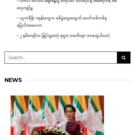
– ပီကင်း ထိပ်သီး ဆွေးနွေးပွဲ မတိုင်ခင် ဖိလစ်ပိုင်နဲ့ အမေရိကန် စစ်
လေ့ကျင့်မှု
– ယူကရိန်း ဒရုန်းတွေက စစ်ပွဲတွေအတွက် ခေတ်သစ်တစ်ခု
ပြောင်းစေမလား
– ၂ နှစ်ကျော်က မြုပ်သွားတဲ့ ရုရှား သင်္ဘောမှာ ဘာတွေပါသလဲ
NEWS