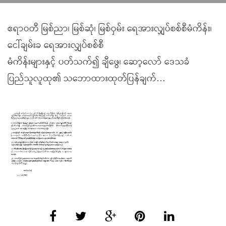
ဧရာဝတီ မြစ်ညာ၊ မြစ်ဆုံ၊ မြစ်ဝှမ်း ရေအားလျှပ်စစ်စီမံကိန်း၊
ငေါ်ချမ်းခ ရေအားလျှပ်စစ်စီ
မံကိန်းများနှင့် ပတ်သက်၍ ချီဖွေ၊ ဆော့လော် ဒေသခံ
ပြည်သူလူထု၏ သဘောထားထုတ်ပြန်ချက်…