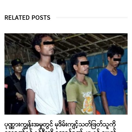
RELATED POSTS
ပုဏ္ဏားကျွန်းအမှုတွင် မုဒိမ်းကျင့်သတ်ဖြတ်သူကို