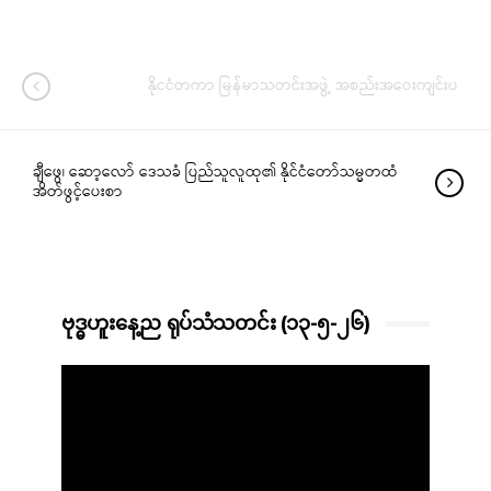
နိုငငံတကာ မြန်မာသတင်းအဖွဲ့ အစည်းအဝေးကျင်းပ
ချီဖွေ၊ ဆော့လော် ဒေသခံ ပြည်သူလူထု၏ နိုင်ငံတော်သမ္မတထံ
အိတ်ဖွင့်ပေးစာ
ဗုဒ္ဓဟူးနေ့ည ရုပ်သံသတင်း (၁၃-၅-၂၆)