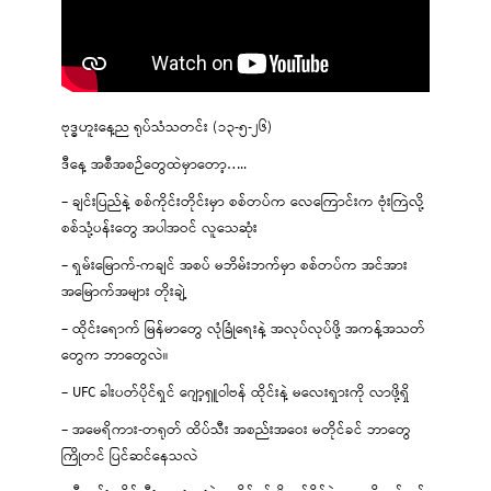
ဗုဒ္ဓဟူးနေ့ည ရုပ်သံသတင်း (၁၃-၅-၂၆)
ဒီနေ့ အစီအစဉ်တွေထဲမှာတော့…..
– ချင်းပြည်နဲ့ စစ်ကိုင်းတိုင်းမှာ စစ်တပ်က လေကြောင်းက ဗုံးကြဲလို့
စစ်သုံ့ပန်းတွေ အပါအဝင် လူသေဆုံး
– ရှမ်းမြောက်-ကချင် အစပ် မဘိမ်းဘက်မှာ စစ်တပ်က အင်အား
အမြောက်အများ တိုးချဲ့
– ထိုင်းရောက် မြန်မာတွေ လုံခြုံရေးနဲ့ အလုပ်လုပ်ဖို့ အကန့်အသတ်
တွေက ဘာတွေလဲ။
– UFC ခါးပတ်ပိုင်ရှင် ဂျော့ရှူဝါဗန် ထိုင်းနဲ့ မလေးရှားကို လာဖို့ရှိ
– အမေရိကား-တရုတ် ထိပ်သီး အစည်းအဝေး မတိုင်ခင် ဘာတွေ
ကြိုတင် ပြင်ဆင်နေသလဲ