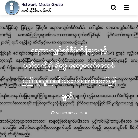
Men
ရေအားလျှပ်စစ်စီမံကိန်းများနှင့်
ပတ်သက်၍ ချီဖွေ၊ ဆော့လော်ဒေသခံ
ပြည်သူလူထု၏ သဘောထားထုတ်ပြန်
ချက်...
September 27, 2016