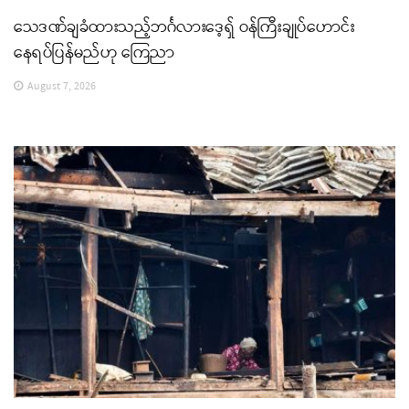
သေဒဏ်ချခံထားသည့်ဘင်္ဂလားဒေ့ရှ် ဝန်ကြီးချုပ်ဟောင်း
နေရပ်ပြန်မည်ဟု ကြေညာ
August 7, 2026