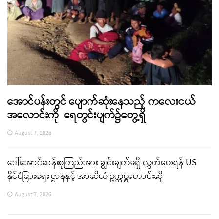
အောင်ပန်းတွင် ပျောက်ဆုံးနေသည့် ကလေးငယ်
အလောင်းကို ရေတွင်းပျက်၌တွေ့ရှိ
August 7, 2026
ဒေါ်အောင်ဆန်းစုကြည်အား ချွင်းချက်မရှိ လွှတ်ပေးရန် US
နိုင်ငံခြားရေး ဌာနနှင့် အာဆီယံ ဥက္ကဋ္ဌတောင်းဆို
August 7, 2026