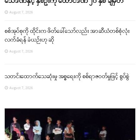
သေဒဏ်နှင့် နှစ်ဦးကို ထောင်ဒဏ် ၂၀ နှစ် ချမှတ်
August 7, 2026
စစ်အုပ်စုကို ထိုင်းက ဖိတ်ခေါ်သော်လည်း အာဆီယံတစ်စုံလုံး
လက်ခံရန် ခဲယဉ်းဟု ဆို
August 7, 2026
သတင်းထောက်သေဆုံးမှု အစ္စရေးကို စစ်ရာဇဝတ်မှုဖြင့် စွပ်စွဲ
August 7, 2026