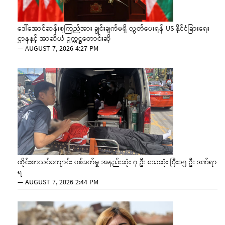
ဒေါ်အောင်ဆန်းစုကြည်အား ချွင်းချက်မရှိ လွှတ်ပေးရန် US နိုင်ငံခြားရေး
ဌာနနှင့် အာဆီယံ ဥက္ကဋ္ဌတောင်းဆို
—
AUGUST 7, 2026 4:27 PM
ထိုင်းစာသင်ကျောင်း ပစ်ခတ်မှု အနည်းဆုံး ၇ ဦး သေဆုံး ပြီး၁၅ ဦး ဒဏ်ရာ
ရ
—
AUGUST 7, 2026 2:44 PM