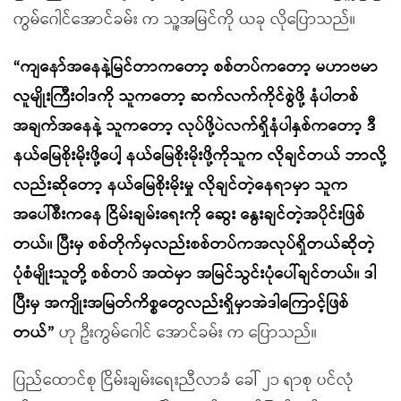
ကွမ်ဂေါင်အောင်ခမ်း က သူ့အမြင်ကို ယခု လိုပြောသည်။
“ကျနော်အနေနဲ့မြင်တာကတော့ စစ်တပ်ကတော့ မဟာဗမာ
လူမျိုးကြီးဝါဒကို သူကတော့ ဆက်လက်ကိုင်စွဲဖို့ နံပါတစ်
အချက်အနေနဲ့ သူကတော့ လုပ်ဖို့ပဲလက်ရှိနံပါနှစ်ကတော့ ဒီ
နယ်မြေစိုးမိုးဖို့ပေါ့ နယ်မြေစိုးမိုးဖို့ကိုသူက လိုချင်တယ် ဘာလို့
လည်းဆိုတော့ နယ်မြေစိုးမိုးမှု လိုချင်တဲ့နေရာမှာ သူက
အပေါ်စီးကနေ ငြိမ်းချမ်းရေးကို ဆွေး နွေးချင်တဲ့အပိုင်းဖြစ်
တယ်။ ပြီးမှ စစ်တိုက်မှလည်းစစ်တပ်ကအလုပ်ရှိတယ်ဆိုတဲ့
ပုံစံမျိုးသူတို့ စစ်တပ် အထဲမှာ အမြင်သွင်းပုံပေါ်ချင်တယ်။ ဒါ
ပြီးမှ အကျိုးအမြတ်ကိစ္စတွေလည်းရှိမှာအဲဒါကြောင့်ဖြစ်
တယ်”
ဟု ဦးကွမ်ဂေါင် အောင်ခမ်း က ပြောသည်။
ပြည်ထောင်စု ငြိမ်းချမ်းရေးညီလာခံ ခေါ် ၂၁ ရာစု ပင်လုံ