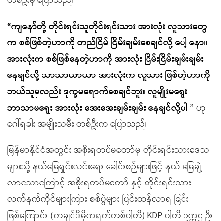
တစ်ဦးမှ ပြောသည်။
“ကျနော်တို့ တိုင်းရင်းသူတိုင်းရင်းသား အားလုံး လူသားတွေ
က စစ်ဖြစ်တဲ့ဟာကို တည်ငြိမ် ငြိမ်းချမ်းစေချင်လို့ ပေါ့ နော။
အားလုံးက စစ်ဖြစ်နေတဲ့ဟာကို အားလုံး ငြိမ်းငြိမ်းချမ်းချမ်း
နေချင်လို့ သာသာယာယာ အားလုံးက လူသား ဖြစ်တဲ့ဟာကို
ဘယ်သူမှလည်း ဒုက္ခမရောက်စေချင်ဘူး။ လူမျိုးမရွေး
ဘာသာမရွေး အားလုံး အေးအေးချမ်းချမ်း နေချင်လို့ပါ
” ဟု
ဂေါ်ရခါး အမျိုးသမီး တစ်ဦးက ပြောသည်။
မြန်မာနိုင်ငံအတွင်း အစိုးရတပ်မတော်မှ တိုင်းရင်းသားဒေသ
များသို့ နယ်မြေရှင်းလင်းရေး ခေါင်းစဉ်များဖြင့် နယ် မြေချဲ့
လာသောကြောင့် အစိုးရတပ်မတော် နှင့် တိုင်းရင်းသား
လက်နက်ကိုင်များကြား စစ်ပွဲများ ပြင်းထန်လာရ ခြင်း
ဖြစ်ကြောင်း (ကချင်ဒီမိုကရက်တစ်ပါတီ) KDP ပါတီ ဥက္ကဌ ဦး