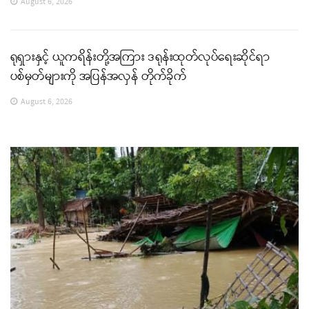
August 6, 2026
ရုရှားနှင့် ယူကရိန်းတို့အကြား ဒရုန်းထုတ်လုပ်ရေးဆိုင်ရာ
ပစ်မှတ်များကို အပြန်အလှန် တိုက်ခိုက်
August 6, 2026