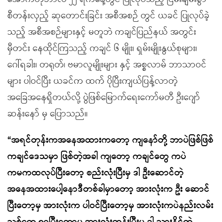
စီတန်းလှည့် ဆုတောင်းခြင်း အစီအစဉ် တွင် ယခင် ပြုလုပ်ခဲ့
သည့် အစီအစဉ်များနှင့် မတူဘဲ ကချင်ပြည်နယ် အတွင်း
မှီတင်း နေထိုင်ကြသည့် ကချင် ၆ မျိုး၊ ရှမ်းမျိုးနွယ်စုများ၊
ဂေါ်ရခါး၊ တရုတ်၊ ဗမာလူမျိုးများ နှင့် အစ္စလာမ် ဘာသာဝင်
များ ပါဝင်ပြီး ယခင်က ထက် ပိုပြီးကျယ်ပြန့်လာတဲ့
အခြေအနေရှိတယ်လို့ ပွဲဖြစ်မြောက်ရေးကော်မတီ ဦးဂျော်
ဆန်းနော် မှ ပြောသည်။
“အရင်တုန်းကအနေအထားကတော့ ကျနော်တို့ ဘာပဲဖြစ်ဖြစ်
ကချင်ဒေသမှာ ဖြစ်တဲ့အခါ ကျတော့ ကချင်တွေ ကပဲ
ကမကထလုပ်ပြီးတော့ စည်းလုံးပြီးမှ ဒါ ဦးဆောင်တဲ့
အနေအထားပေါ့နောဒီတစ်ခါမှာတော့ အားလုံးက ဦး ဆောင်
ပြီးတော့မှ အားလုံးက ပါဝင်ပြီးတော့မှ အားလုံးကပဲနည်းလမ်း