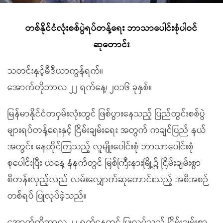
တစ်နိုင်ငံလုံးစစ်ပွဲရပ်တန့်ရေး ဘာသာပေါင်းစုံပါဝင်
ဆုတောင်း
သတင်းနှင့်မီဒီယာကွန်ရက်။
အောက်တိုဘာလ ၂၂ ရက်နေ့၊ ၂၀၁၆ ခုနှစ်။
မြန်မာနိုင်ငံတဝှမ်းလုံးတွင် ဖြစ်ပွားနေသည့် ပြည်တွင်းစစ်ပွဲ
များရပ်တန့်ရေးနှင့် ငြိမ်းချမ်းရေး အတွက် ကချင်ပြည် နယ်
အတွင်း နေထိုင်ကြသည့် လူမျိုးပေါင်းစုံ ဘာသာပေါင်းစုံ
စုပေါင်းပြီး ယနေ့ နံနက်တွင် မြစ်ကြီးနားမြို့၌ ငြိမ်းချမ်းစွာ
စီတန်းလှည့်လည် လမ်းလျှောက်ဆုတောင်းသည့် အစီအစဉ်
တစ်ရပ် ပြုလုပ်ခဲ့သည်။
အောက်တိုဘာလ ၂၂ ရက်နေ့တွင် ပြုလုပ်သည့် ငြိမ်းချမ်းစွာ