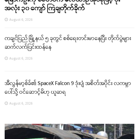
အလုံး ၃၀ ကျော် ကြဲချတိုက်ခိုက်
August 6, 2026
ကချင်ပြည် မြို့နယ် ၅ ခုတွင် စစ်ရေးတင်းမာနေပြီး တိုက်ပွဲများ
ဆက်လက်ပြင်းထန်နေ
August 6, 2026
အီလွန်မာ့စ်ခ်၏ SpaceX Falcon 9 ဒုံးပျံ အစိတ်အပိုင်း လကမ္ဘာ
ပေါ်သို့ ဝင်ဆောင့်မိဟု ယူဆရ
August 6, 2026