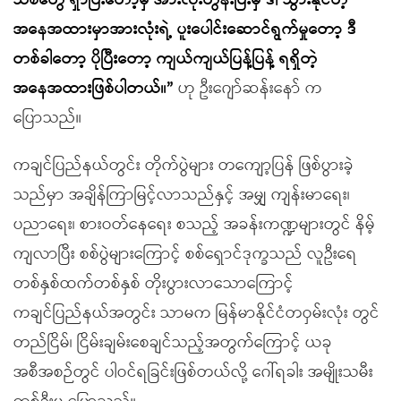
သစ်တွေ ရှာပြီးတော့မှ အားလုံးတွန်းပြီးမှ ဒါ သွားနိုင်တဲ့
အနေအထားမှာအားလုံးရဲ့ ပူးပေါင်းဆောင်ရွက်မှုတော့ ဒီ
တစ်ခါတော့ ပိုပြီးတော့ ကျယ်ကျယ်ပြန့်ပြန့် ရရှိတဲ့
အနေအထားဖြစ်ပါတယ်။”
ဟု ဦးဂျော်ဆန်းနော် က
ပြောသည်။
ကချင်ပြည်နယ်တွင်း တိုက်ပွဲများ တကျော့ပြန် ဖြစ်ပွားခဲ့
သည်မှာ အချိန်ကြာမြင့်လာသည်နှင့် အမျှ ကျန်းမာရေး၊
ပညာရေး၊ စားဝတ်နေရေး စသည့် အခန်းကဏ္ဍများတွင် နိမ့်
ကျလာပြီး စစ်ပွဲများကြောင့် စစ်ရှောင်ဒုက္ခသည် လူဦးရေ
တစ်နှစ်ထက်တစ်နှစ် တိုးပွားလာသောကြောင့်
ကချင်ပြည်နယ်အတွင်း သာမက မြန်မာနိုင်ငံတဝှမ်းလုံး တွင်
တည်ငြိမ်၊ ငြိမ်းချမ်းစေချင်သည့်အတွက်ကြောင့် ယခု
အစီအစဉ်တွင် ပါဝင်ရခြင်းဖြစ်တယ်လို့ ဂေါ်ရခါး အမျိုးသမီး