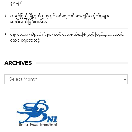
နစ်မြုပ်
ကချင်ပြည် မြို့နယ် ၅ ခုတွင် စစ်ရေးတင်းမာနေပြီး တိုက်ပွဲများ
ဆက်လက်ပြင်းထန်နေ
ရေကာတာ ကျိုးပေါက်မှုကြောင့် လေးမျက်နှာမြို့တွင် ပြည်သူသုံးသောင်း
ကျော် ရေဘေးသင့်
ARCHIVES