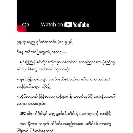
ဗုဒ္ဓဟူးနေ့ည ရုပ်သံသတင်း (၁၃-၅-၂၆)
ဒီနေ့ အစီအစဉ်တွေထဲမှာတော့…..
– ချင်းပြည်နဲ့ စစ်ကိုင်းတိုင်းမှာ စစ်တပ်က လေကြောင်းက ဗုံးကြဲလို့
စစ်သုံ့ပန်းတွေ အပါအဝင် လူသေဆုံး
– ရှမ်းမြောက်-ကချင် အစပ် မဘိမ်းဘက်မှာ စစ်တပ်က အင်အား
အမြောက်အများ တိုးချဲ့
– ထိုင်းရောက် မြန်မာတွေ လုံခြုံရေးနဲ့ အလုပ်လုပ်ဖို့ အကန့်အသတ်
တွေက ဘာတွေလဲ။
– UFC ခါးပတ်ပိုင်ရှင် ဂျော့ရှူဝါဗန် ထိုင်းနဲ့ မလေးရှားကို လာဖို့ရှိ
– အမေရိကား-တရုတ် ထိပ်သီး အစည်းအဝေး မတိုင်ခင် ဘာတွေ
ကြိုတင် ပြင်ဆင်နေသလဲ