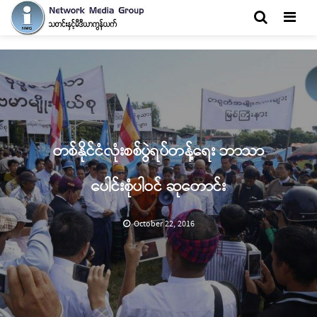
Men
တစ်နိုင်ငံလုံးစစ်ပွဲရပ်တန့်ရေး ဘာသာ
ပေါင်းစုံပါဝင် ဆုတောင်း
October 22, 2016