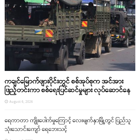
ကချင်မြောက်ဖျားပိုင်းတွင် စစ်အုပ်စုက အင်အား
ဖြည့်တင်းကာ စစ်ရေးပြင်ဆင်မှုများ လုပ်ဆောင်နေ
August 6, 2026
ရေကာတာ ကျိုးပေါက်မှုကြောင့် လေးမျက်နှာမြို့တွင် ပြည်သူ
သုံးသောင်းကျော် ရေဘေးသင့်