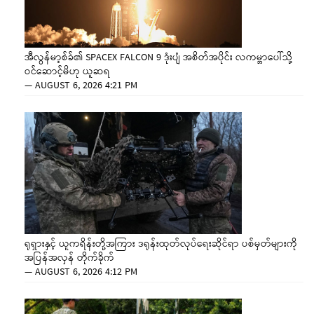
အီလွန်မာ့စ်ခ်၏ SPACEX FALCON 9 ဒုံးပျံ အစိတ်အပိုင်း လကမ္ဘာပေါ်သို့
ဝင်ဆောင့်မိဟု ယူဆရ
—
AUGUST 6, 2026 4:21 PM
ရုရှားနှင့် ယူကရိန်းတို့အကြား ဒရုန်းထုတ်လုပ်ရေးဆိုင်ရာ ပစ်မှတ်များကို
အပြန်အလှန် တိုက်ခိုက်
—
AUGUST 6, 2026 4:12 PM