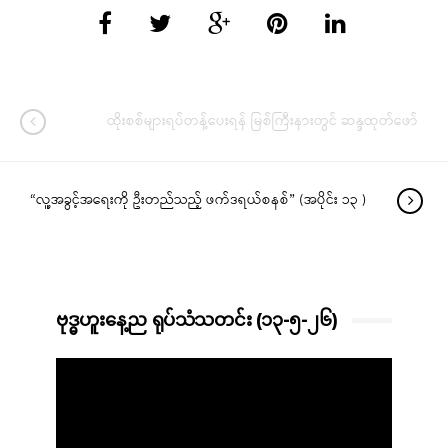
ထိုးစစ်များရပ်တန့်ပေးရန် မြစ်ကြီးနားတွင် ဆန္ဒထုတ်ဖော်
“လူ့အခွင့်အရေးကို ဦးတည်သည့် ဖက်ဒရယ်စနစ်” (အပိုင်း ၁၃ )
ဗုဒ္ဓဟူးနေ့ည ရုပ်သံသတင်း (၁၃-၅-၂၆)