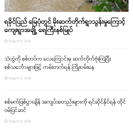
ရခိုင်ပြည် မြေပုံတွင် မိုးဆက်တိုက်ရွာသွန်းမှုကြောင့်
ကျေးရွာအချို့ ရေကြီးနစ်မြုပ်
August 6, 2026
သံတွဲကို စစ်တပ်က လေကြောင်းမှ ဆက်တိုက်ဗုံးကြဲပြီး
စစ်သင်္ဘောများဖြင့် ကမ်းတက်ရန် ကြိုးပမ်းနေ
August 6, 2026
စစ်မက်ဖြစ်ပွားချိန် အကျပ်အတည်းများကို ရင်ဆိုင်နိုင်ရန် ထိုင်
ဝမ်ပြင်ဆင်
August 6, 2026