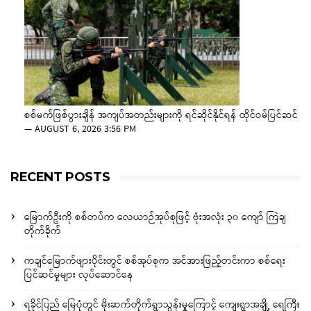
စစ်မက်ဖြစ်ပွားချိန် အကျပ်အတည်းများကို ရင်ဆိုင်နိုင်ရန် ထိုင်ဝမ်ပြင်ဆင်
—
AUGUST 6, 2026 3:56 PM
RECENT POSTS
မြောက်ဦးကို စစ်တပ်က လေယာဉ်အုပ်စုဖြင့် ဗုံးအလုံး ၃၀ ကျော် ကြဲချ
တိုက်ခိုက်
ကချင်မြောက်ဖျားပိုင်းတွင် စစ်အုပ်စုက အင်အားဖြည့်တင်းကာ စစ်ရေး
ပြင်ဆင်မှုများ လုပ်ဆောင်နေ
ရခိုင်ပြည် မြေပုံတွင် မိုးဆက်တိုက်ရွာသွန်းမှုကြောင့် ကျေးရွာအချို့ ရေကြီး