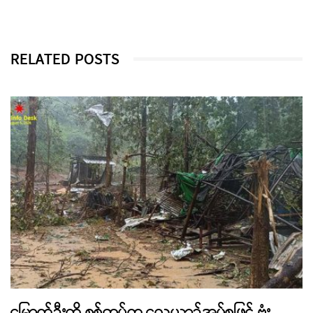
RELATED POSTS
မြောက်ဦးကို စစ်တပ်က လေယာဉ်အုပ်စုဖြင့် ဗုံး