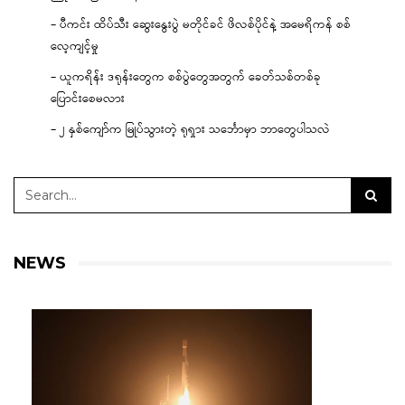
– ပီကင်း ထိပ်သီး ဆွေးနွေးပွဲ မတိုင်ခင် ဖိလစ်ပိုင်နဲ့ အမေရိကန် စစ်
လေ့ကျင့်မှု
– ယူကရိန်း ဒရုန်းတွေက စစ်ပွဲတွေအတွက် ခေတ်သစ်တစ်ခု
ပြောင်းစေမလား
– ၂ နှစ်ကျော်က မြုပ်သွားတဲ့ ရုရှား သင်္ဘောမှာ ဘာတွေပါသလဲ
NEWS