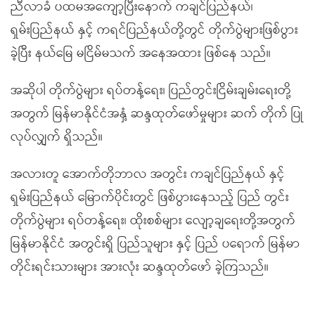
ညီလာခံ ပထမအကျော့ပြီးနောက် ကချင်ပြည်နယ်၊
ရှမ်းပြည်နယ် နှင့် ကရင်ပြည်နယ်တို့တွင် တိုက်ပွဲများဖြစ်ပွား
ခဲ့ပြီး နယ်မြေ မငြိမ်မသက် အနေအထား ဖြစ်နေ သည်။
အဆိုပါ တိုက်ပွဲများ ရပ်တန့်ရေး၊ ပြည်တွင်းငြိမ်းချမ်းရေးတို့
အတွက် မြန်မာနိုင်ငံအနှံ့ ဆန္ဒထုတ်ဖော်မှုများ ဆက် တိုက် ပြု
လုပ်လျှက် ရှိသည်။
အလားတူ အောက်တိုဘာလ အတွင်း ကချင်ပြည်နယ် နှင့်
ရှမ်းပြည်နယ် မြောက်ပိုင်းတွင် ဖြစ်ပွားနေသည့် ပြည် တွင်း
တိုက်ပွဲများ ရပ်တန့်ရေး၊ ထိုးစစ်များ လျော့ချရေးတို့အတွက်
မြန်မာနိုင်ငံ အတွင်းရှိ ပြည်သူများ နှင့် ပြည် ပရောက် မြန်မာ
တိုင်းရင်းသားများ အားလုံး ဆန္ဒထုတ်ဖော် ခဲ့ကြသည်။