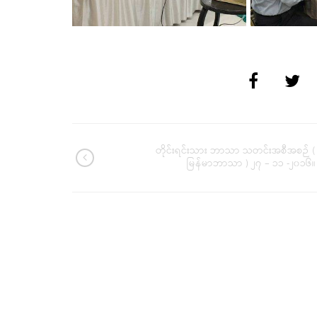
တိုင်းရင်းသား ဘာသာ သတင်းအစီအစဉ် (
မြန်မာဘာသာ ) ၂၇ – ၁၁ -၂၀၁၆။