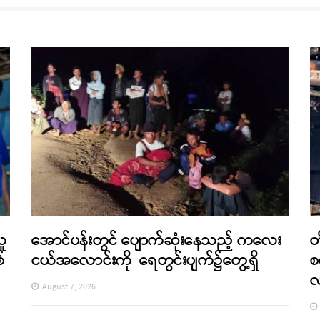
သူ
အောင်ပန်းတွင် ပျောက်ဆုံးနေသည့် ကလေး
တ
်
ငယ်အလောင်းကို ရေတွင်းပျက်၌တွေ့ရှိ
စ
August 7, 2026