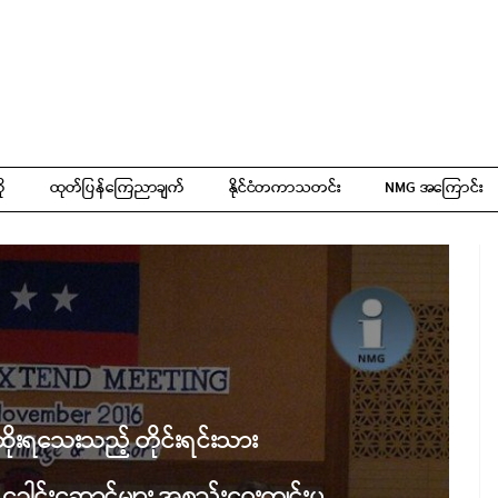
ို
ထုတ်ပြန်ကြေညာချက်
နိုင်ငံတကာသတင်း
NMG အကြောင်း
ုးရသေးသည့် တိုင်းရင်းသား
 ခေါင်းဆောင်များ အစည်းဝေးကျင်းပ