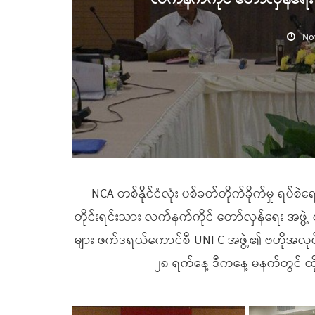
No
NCA တစ်နိုင်ငံလုံး ပစ်ခတ်တိုက်ခိုက်မှု 
တိုင်းရင်းသား လက်နက်ကိုင် တော်လှန်ရေး အဖွဲ့ ၇ 
များ ဖက်ဒရယ်ကောင်စီ UNFC အဖွဲ့၏ ဗဟိုအလုပ်
၂၈ ရက်နေ့ ဒီကနေ့ မနက်တွင် ထိုင်း