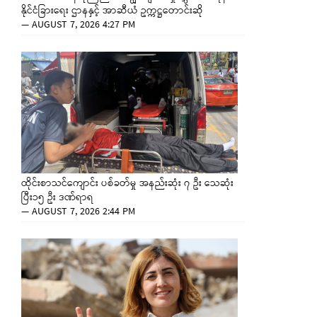
နိုင်ငံခြားရေး ဌာနနှင့် အာဆီယံ ဥက္ကဋ္ဌတောင်းဆို
—
AUGUST 7, 2026 4:27 PM
ထိုင်းစာသင်ကျောင်း ပစ်ခတ်မှု အနည်းဆုံး ၇ ဦး သေဆုံး
ပြီး၁၅ ဦး ဒဏ်ရာရ
—
AUGUST 7, 2026 2:44 PM