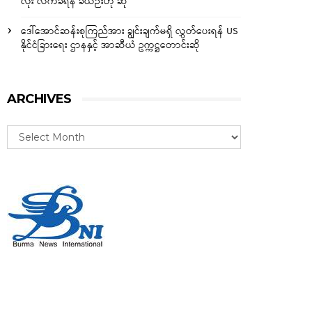
လုံး လက်ခံရန် ခဲယဉ်းဟု ဆို
ဒေါ်အောင်ဆန်းစုကြည်အား ချွင်းချက်မရှိ လွှတ်ပေးရန် US
နိုင်ငံခြားရေး ဌာနနှင့် အာဆီယံ ဥက္ကဋ္ဌတောင်းဆို
ARCHIVES