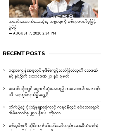
သတင်းထောက်သေဆုံးမှု အစ္စရေးကို စစ်ရာဇဝတ်မှုဖြင့်
စွပ်စွဲ
—
AUGUST 7, 2026 2:34 PM
RECENT POSTS
ပုဏ္ဏားကျွန်းအမှုတွင် မုဒိမ်းကျင့်သတ်ဖြတ်သူကို သေဒဏ်
နှင့် နှစ်ဦးကို ထောင်ဒဏ် ၂၀ နှစ် ချမှတ်
အောင်ပန်းတွင် ပျောက်ဆုံးနေသည့် ကလေးငယ်အလောင်း
ကို ရေတွင်းပျက်၌တွေ့ရှိ
တိုက်ပွဲနှင့် ဗုံးကြဲမှုများကြောင့် ကရင်နီတွင် စစ်ဘေးရှောင်
အိမ်ထောင်စု ၂၅၀ နီးပါး တိုးလာ
စစ်အုပ်စုကို ထိုင်းက ဖိတ်ခေါ်သော်လည်း အာဆီယံတစ်စုံ