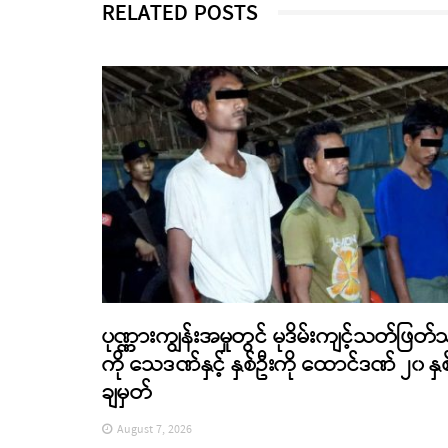
RELATED POSTS
ပုဏ္ဏားကျွန်းအမှုတွင် မုဒိမ်းကျင့်သတ်ဖြတ်
ကို သေဒဏ်နှင့် နှစ်ဦးကို ထောင်ဒဏ် ၂၀ နှစ
ချမှတ်
August 7, 2026