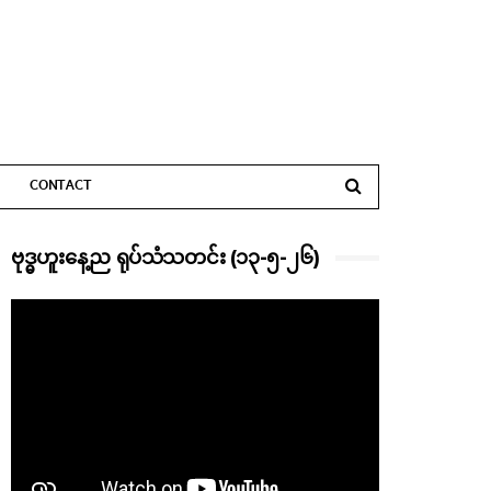
CONTACT
ဗုဒ္ဓဟူးနေ့ည ရုပ်သံသတင်း (၁၃-၅-၂၆)