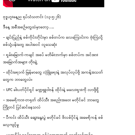
ဗုဒ္ဓဟူးနေ့ည ရုပ်သံသတင်း (၁၃-၅-၂၆)
ဒီနေ့ အစီအစဉ်တွေထဲမှာတော့…..
– ချင်းပြည်နဲ့ စစ်ကိုင်းတိုင်းမှာ စစ်တပ်က လေကြောင်းက ဗုံးကြဲလို့
စစ်သုံ့ပန်းတွေ အပါအဝင် လူသေဆုံး
– ရှမ်းမြောက်-ကချင် အစပ် မဘိမ်းဘက်မှာ စစ်တပ်က အင်အား
အမြောက်အများ တိုးချဲ့
– ထိုင်းရောက် မြန်မာတွေ လုံခြုံရေးနဲ့ အလုပ်လုပ်ဖို့ အကန့်အသတ်
တွေက ဘာတွေလဲ။
– UFC ခါးပတ်ပိုင်ရှင် ဂျော့ရှူဝါဗန် ထိုင်းနဲ့ မလေးရှားကို လာဖို့ရှိ
– အမေရိကား-တရုတ် ထိပ်သီး အစည်းအဝေး မတိုင်ခင် ဘာတွေ
ကြိုတင် ပြင်ဆင်နေသလဲ
– ပီကင်း ထိပ်သီး ဆွေးနွေးပွဲ မတိုင်ခင် ဖိလစ်ပိုင်နဲ့ အမေရိကန် စစ်
လေ့ကျင့်မှု