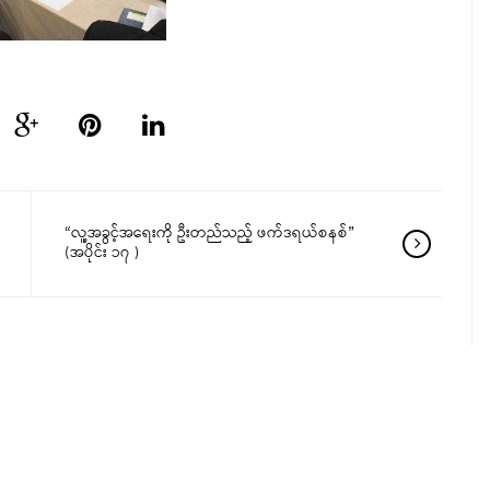
“လူ့အခွင့်အရေးကို ဦးတည်သည့် ဖက်ဒရယ်စနစ်”
(အပိုင်း ၁၇ )