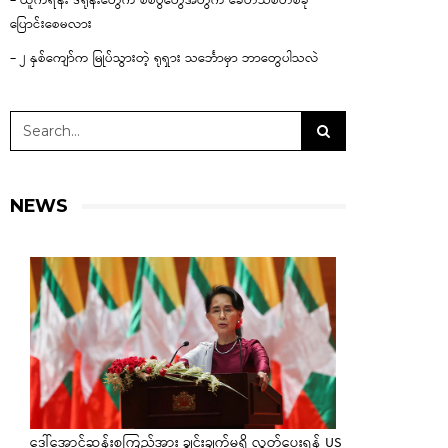
– ယူကရိန်း ဒရုန်းတွေက စစ်ပွဲတွေအတွက် ခေတ်သစ်တစ်ခု
ပြောင်းစေမလား
– ၂ နှစ်ကျော်က မြုပ်သွားတဲ့ ရုရှား သင်္ဘောမှာ ဘာတွေပါသလဲ
NEWS
ဒေါ်အောင်ဆန်းစုကြည်အား ချွင်းချက်မရှိ လွှတ်ပေးရန် US