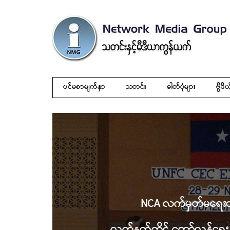
ပင်မစာမျက်နှာ
သတင်း
ဓါတ်ပုံများ
ဗွီဒီယ
NCA လက်မှတ်မရေးထိ
လက်နက်ကိုင် တော်လှန်ရေး