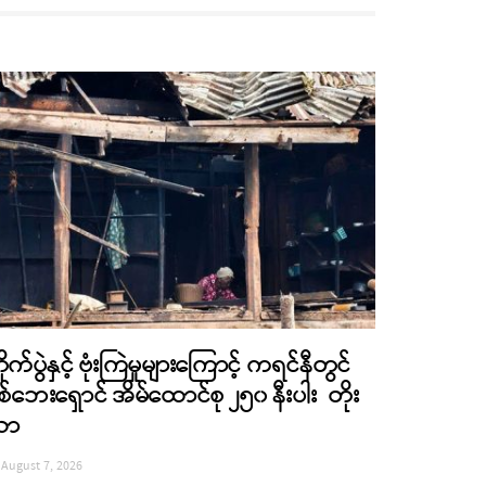
ိုက်ပွဲနှင့် ဗုံးကြဲမှုများကြောင့် ကရင်နီတွင်
စ်ဘေးရှောင် အိမ်ထောင်စု ၂၅၀ နီးပါး တိုး
လာ
August 7, 2026