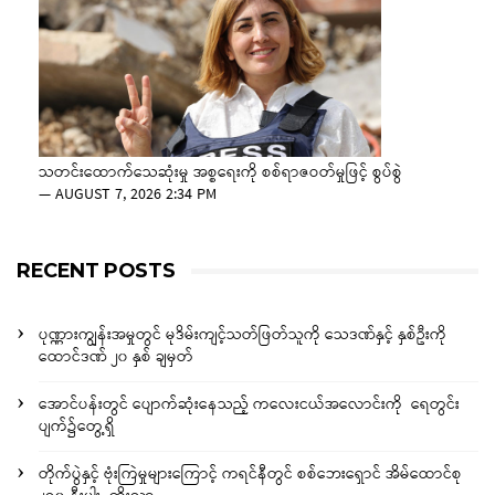
သတင်းထောက်သေဆုံးမှု အစ္စရေးကို စစ်ရာဇဝတ်မှုဖြင့် စွပ်စွဲ
—
AUGUST 7, 2026 2:34 PM
RECENT POSTS
ပုဏ္ဏားကျွန်းအမှုတွင် မုဒိမ်းကျင့်သတ်ဖြတ်သူကို သေဒဏ်နှင့် နှစ်ဦးကို
ထောင်ဒဏ် ၂၀ နှစ် ချမှတ်
အောင်ပန်းတွင် ပျောက်ဆုံးနေသည့် ကလေးငယ်အလောင်းကို ရေတွင်း
ပျက်၌တွေ့ရှိ
တိုက်ပွဲနှင့် ဗုံးကြဲမှုများကြောင့် ကရင်နီတွင် စစ်ဘေးရှောင် အိမ်ထောင်စု