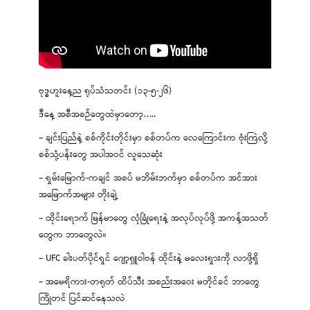
ဗုဒ္ဓဟူးနေ့ည ရုပ်သံသတင်း (၁၃-၅-၂၆)
ဒီနေ့ အစီအစဉ်တွေထဲမှာတော့…..
– ချင်းပြည်နဲ့ စစ်ကိုင်းတိုင်းမှာ စစ်တပ်က လေကြောင်းက ဗုံးကြဲလို့
စစ်သုံ့ပန်းတွေ အပါအဝင် လူသေဆုံး
– ရှမ်းမြောက်-ကချင် အစပ် မဘိမ်းဘက်မှာ စစ်တပ်က အင်အား
အမြောက်အများ တိုးချဲ့
– ထိုင်းရောက် မြန်မာတွေ လုံခြုံရေးနဲ့ အလုပ်လုပ်ဖို့ အကန့်အသတ်
တွေက ဘာတွေလဲ။
– UFC ခါးပတ်ပိုင်ရှင် ဂျော့ရှူဝါဗန် ထိုင်းနဲ့ မလေးရှားကို လာဖို့ရှိ
– အမေရိကား-တရုတ် ထိပ်သီး အစည်းအဝေး မတိုင်ခင် ဘာတွေ
ကြိုတင် ပြင်ဆင်နေသလဲ