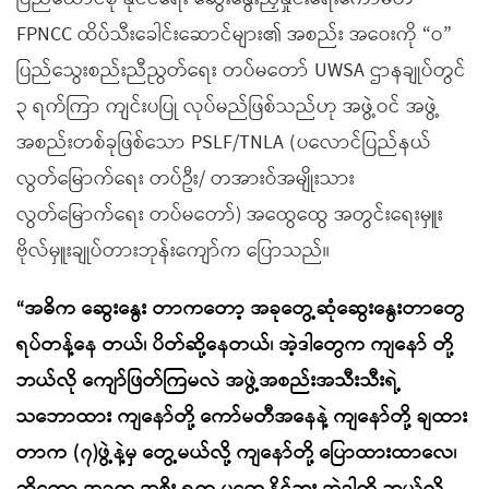
FPNCC ထိပ်သီးခေါင်းဆောင်များ၏ အစည်း အဝေးကို “ဝ”
ပြည်သွေးစည်းညီညွတ်ရေး တပ်မတော် UWSA ဌာနချုပ်တွင်
၃ ရက်ကြာ ကျင်းပပြု လုပ်မည်ဖြစ်သည်ဟု အဖွဲ့ဝင် အဖွဲ့
အစည်းတစ်ခုဖြစ်သော PSLF/TNLA (ပလောင်ပြည်နယ်
လွတ်မြောက်ရေး တပ်ဦး/ တအားဝ်အမျိုးသား
လွတ်မြောက်ရေး တပ်မတော်) အထွေထွေ အတွင်းရေးမှူး
ဗိုလ်မှူးချုပ်တားဘုန်းကျော်က ပြောသည်။
“အဓိက ဆွေးနွေး တာကတော့ အခုတွေ့ဆုံဆွေးနွေးတာတွေ
ရပ်တန့်နေ တယ်၊ ပိတ်ဆို့နေတယ်၊ အဲ့ဒါတွေက ကျနော် တို့
ဘယ်လို ကျော်ဖြတ်ကြမလဲ အဖွဲ့အစည်းအသီးသီးရဲ့
သဘောထား ကျနော်တို့ ကော်မတီအနေနဲ့ ကျနော်တို့ ချထား
တာက (၇)ဖွဲ့နဲ့မှ တွေ့မယ်လို့ ကျနော်တို့ ပြောထားထာလေ၊