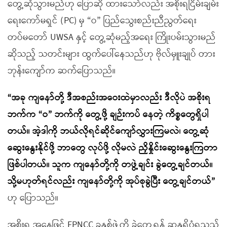
တွေ့ဆုံသွားမည်ဟု ပြောဆို ထားသော်လည်း အစိုးရငြိမ်းချမ်း
ရေးကော်မရှင် (PC) မှ “ဝ” ပြည်သွေးစည်းညီညွတ်ရေး
တပ်မတော် UWSA နှင့် တွေ့ဆုံမည့်အရေး ကြိုးပမ်းသွားမည်
ဆိုသည့် သတင်းများ ထွက်ပေါ်နေသည်ဟု ဗိုလ်မှူးချုပ် တား
ဘုန်းကျော်က ဆက်ပြောသည်။
“အခု ကျနော်တို့ ဒီအစည်းအဝေးထဲမှာလည်း ဒီလိုပဲ အစိုးရ
ဘက်က “ဝ” ဘက်ကို တွေ့ဖို့ ချဉ်းကပ် နေတဲ့ ကိစ္စတွေရှိပါ
တယ်။ အဲ့ဒါကို ဘယ်လိုရင်ဆိုင်ကျော်လွှားကြမလဲ၊ တွေ့ဆုံ
ဆွေးနွေးနိုင်ဖို့ ဘာတွေ လုပ်ဖို့ လိုမလဲ ညှိနှိုင်းဆွေးနွေးကြတာ
ဖြစ်ပါတယ်။ သူက ကျနော်တို့ကို တဖွဲ့ချင်း ခွဲတွေ့ချင်တယ်။
သို့မဟုတ်ရင်လည်း ကျနော်တို့ကို အုပ်စုခွဲပြီး တွေ့ချင်တယ်”
ဟု ပြောသည်။
အစိုးရ အနေဖြင့် FPNCC ခုနှစ်ဖွဲ့ကို ခွဲတွေ့ရန် ဆန္ဒရှိပုံရသည်