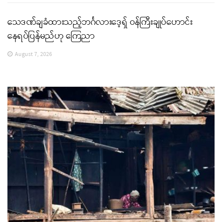
သေဒဏ်ချခံထားသည့်ဘင်္ဂလားဒေ့ရှ် ဝန်ကြီးချုပ်ဟောင်း
နေရပ်ပြန်မည်ဟု ကြေညာ
August 7, 2026