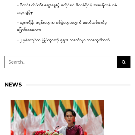
– ပီကင်း ထိပ်သီး ဆွေးနွေးပွဲ မတိုင်ခင် ဖိလစ်ပိုင်နဲ့ အမေရိကန် စစ်
လေ့ကျင့်မှု
– ယူကရိန်း ဒရုန်းတွေက စစ်ပွဲတွေအတွက် ခေတ်သစ်တစ်ခု
ပြောင်းစေမလား
– ၂ နှစ်ကျော်က မြုပ်သွားတဲ့ ရုရှား သင်္ဘောမှာ ဘာတွေပါသလဲ
NEWS