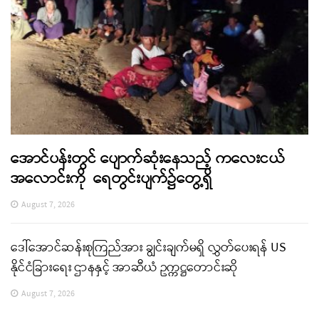
အောင်ပန်းတွင် ပျောက်ဆုံးနေသည့် ကလေးငယ်
အလောင်းကို ရေတွင်းပျက်၌တွေ့ရှိ
August 7, 2026
ဒေါ်အောင်ဆန်းစုကြည်အား ချွင်းချက်မရှိ လွှတ်ပေးရန် US
နိုင်ငံခြားရေး ဌာနနှင့် အာဆီယံ ဥက္ကဋ္ဌတောင်းဆို
August 7, 2026