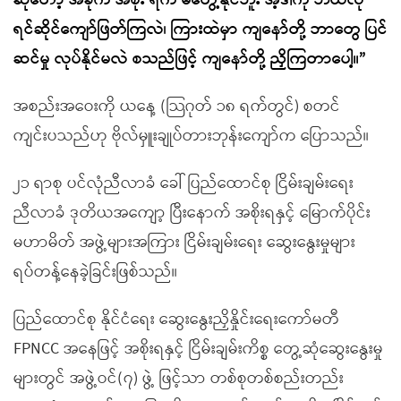
ဆိုတော့ အခုက အစိုး ရက မတွေ့နိုင်ဘူး အဲ့ဒါကို ဘယ်လို
ရင်ဆိုင်ကျော်ဖြတ်ကြလဲ၊ ကြားထဲမှာ ကျနော်တို့ ဘာတွေ ပြင်
ဆင်မှု လုပ်နိုင်မလဲ စသည်ဖြင့် ကျနော်တို့ ညှိကြတာပေါ့။”
အစည်းအဝေးကို ယနေ့ (သြဂုတ် ၁၈ ရက်တွင်) စတင်
ကျင်းပသည်ဟု ဗိုလ်မှူးချုပ်တားဘုန်းကျော်က ပြောသည်။
၂၁ ရာစု ပင်လုံညီလာခံ ခေါ် ပြည်ထောင်စု ငြိမ်းချမ်းရေး
ညီလာခံ ဒုတိယအကျော့ ပြီးနောက် အစိုးရနှင့် မြောက်ပိုင်း
မဟာမိတ် အဖွဲ့များအကြား ငြိမ်းချမ်းရေး ဆွေးနွေးမှုများ
ရပ်တန့်နေခဲ့ခြင်းဖြစ်သည်။
ပြည်ထောင်စု နိုင်ငံရေး ဆွေးနွေးညှိနှိုင်းရေးကော်မတီ
FPNCC အနေဖြင့် အစိုးရနှင့် ငြိမ်းချမ်းကိစ္စ တွေ့ဆုံဆွေးနွေးမှု
များတွင် အဖွဲ့ဝင်(၇) ဖွဲ့ ဖြင့်သာ တစ်စုတစ်စည်းတည်း