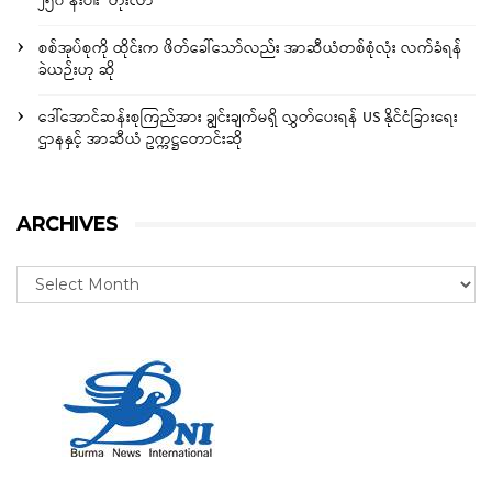
၂၅၀ နီးပါး တိုးလာ
စစ်အုပ်စုကို ထိုင်းက ဖိတ်ခေါ်သော်လည်း အာဆီယံတစ်စုံလုံး လက်ခံရန်
ခဲယဉ်းဟု ဆို
ဒေါ်အောင်ဆန်းစုကြည်အား ချွင်းချက်မရှိ လွှတ်ပေးရန် US နိုင်ငံခြားရေး
ဌာနနှင့် အာဆီယံ ဥက္ကဋ္ဌတောင်းဆို
ARCHIVES