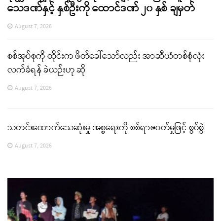
သေဒဏ်နှင့် နှစ်ဦးကို ထောင်ဒဏ် ၂၀ နှစ် ချမှတ်
August 7, 2026
စစ်အုပ်စုကို ထိုင်းက ဖိတ်ခေါ်သော်လည်း အာဆီယံတစ်စုံလုံး
လက်ခံရန် ခဲယဉ်းဟု ဆို
August 7, 2026
သတင်းထောက်သေဆုံးမှု အစ္စရေးကို စစ်ရာဇဝတ်မှုဖြင့် စွပ်စွဲ
August 7, 2026