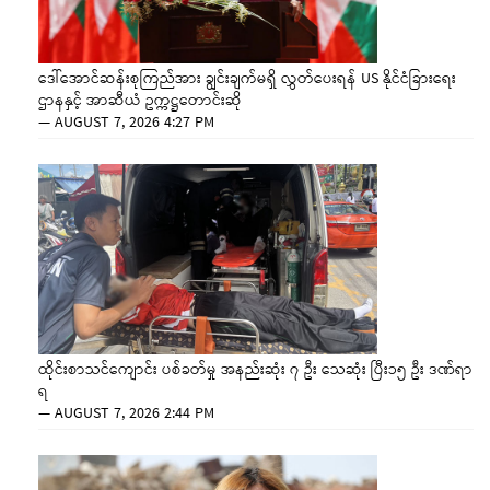
ဒေါ်အောင်ဆန်းစုကြည်အား ချွင်းချက်မရှိ လွှတ်ပေးရန် US နိုင်ငံခြားရေး
ဌာနနှင့် အာဆီယံ ဥက္ကဋ္ဌတောင်းဆို
—
AUGUST 7, 2026 4:27 PM
ထိုင်းစာသင်ကျောင်း ပစ်ခတ်မှု အနည်းဆုံး ၇ ဦး သေဆုံး ပြီး၁၅ ဦး ဒဏ်ရာ
ရ
—
AUGUST 7, 2026 2:44 PM