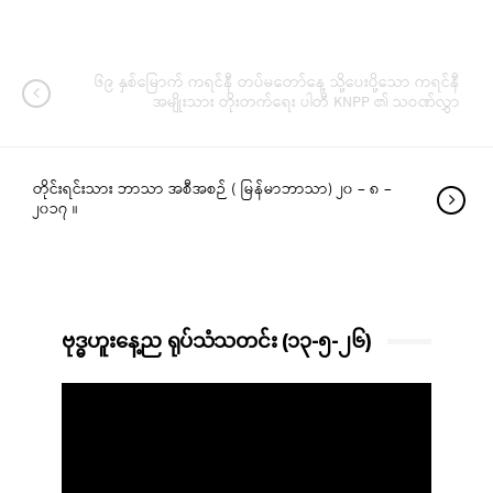
၆၉ နှစ်မြောက် ကရင်နီ တပ်မတော်နေ့ သို့ပေးပို့သော ကရင်နီ
အမျိုးသား တိုးတက်ရေး ပါတီ KNPP ၏ သဝဏ်လွှာ
တိုင်းရင်းသား ဘာသာ အစီအစဉ် ( မြန်မာဘာသာ) ၂၀ – ၈ –
၂၀၁၇ ။
ဗုဒ္ဓဟူးနေ့ည ရုပ်သံသတင်း (၁၃-၅-၂၆)