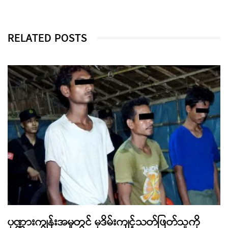
RELATED POSTS
ပုဏ္ဏားကျွန်းအမှုတွင် မုဒိမ်းကျင့်သတ်ဖြတ်သူကို