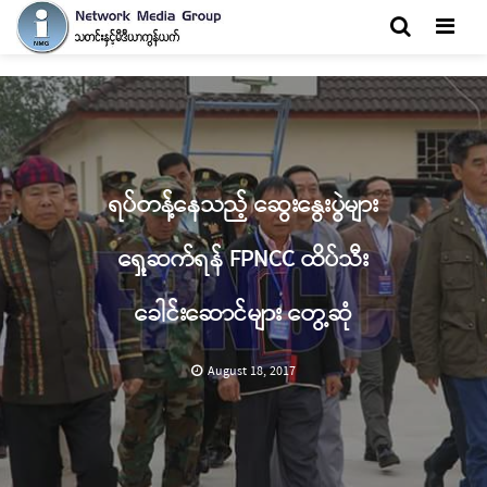
Men
ရပ်တန့်နေသည့် ဆွေးနွေးပွဲများ
ရှေ့ဆက်ရန် FPNCC ထိပ်သီး
ခေါင်းဆောင်များ တွေ့ဆုံ
August 18, 2017