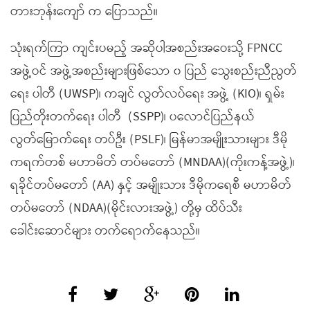
တားဘုန်းကျော် က ပြောသည်။
သုံးရက်ကြာ ကျင်းပမည့် အဆိုပါအစည်းအဝေးသို့ FPNCC
အဖွဲ့ဝင် အဖွဲ့အစည်းများဖြစ်သော ၀ ပြည် သွေးစည်းညီညွတ်
ရေး ပါတီ (UWSP)၊ ကချင် လွတ်လပ်ရေး အဖွဲ့ (KIO)၊ ရှမ်း
ပြည်တိုးတက်ရေး ပါတီ
(SSPP)၊ ပလောင်ပြည်နယ်
လွတ်မြောက်ရေး တပ်ဦး (PSLF)၊ မြန်မာအမျိုးသားများ ဒီမို
ကရက်တစ် မဟာမိတ် တပ်မတော် (MNDAA)(ကိုးကန့်အဖွဲ့)၊
ရခိုင်တပ်မတော် (AA) နှင့် အမျိုးသား ဒီမိုကရေစီ မဟာမိတ်
တပ်မတော် (NDAA)(မိုင်းလားအဖွဲ့) တို့မှ ထိပ်သီး
ခေါင်းဆောင်များ တက်ရောက်နေသည်။