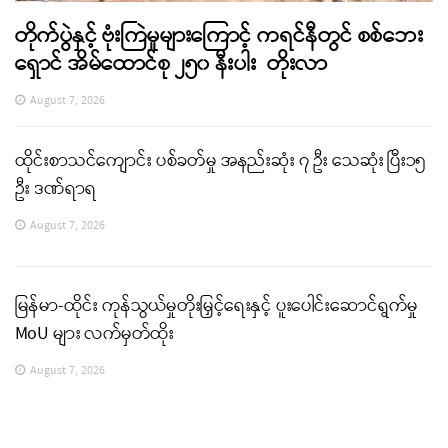
တိုက်ပွဲနှင့် ဗုံးကြဲမှုများကြောင့် ကရင်နီတွင် စစ်ဘေး
ရှောင် အိမ်ထောင်စု ၂၅၀ နီးပါး တိုးလာ
August 7, 2026
ထိုင်းစာသင်ကျောင်း ပစ်ခတ်မှု အနည်းဆုံး ၇ ဦး သေဆုံး ပြီး၁၅
ဦး ဒဏ်ရာရ
August 7, 2026
မြန်မာ-ထိုင်း ကုန်သွယ်မှုတိုးမြှင့်ရေးနှင့် ပူးပေါင်းဆောင်ရွက်မှု
MoU များ လက်မှတ်ထိုး
August 7, 2026