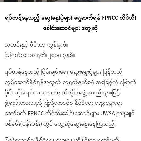
ရပ်တန့်နေသည့် ဆွေးနွေးပွဲများ ရှေ့ဆက်ရန် FPNCC ထိပ်သီး
ခေါင်းဆောင်များ တွေ့ဆုံ
သတင်းနှင့် မီဒီယာ ကွန်ရက်။
သြဂုတ်လ ၁၈ ရက်၊ ၂၀၁၇ ခုနှစ်။
ရပ်တန့်နေသည့် ငြိမ်းချမ်းရေး ဆွေးနွေးပွဲများ ပြန်လည်
လုပ်ဆောင်နိုင်ရန်အတွက် တရုတ်နယ်စပ် အခြေစိုက် မြောက်
ပိုင်း တိုင်းရင်းသား လက်နက်ကိုင်အဖွဲ့အစည်းများဖြင့်
ဖွဲ့စည်းထားသည့် ပြည်ထောင်စု နိုင်ငံရေး ဆွေးနွေးရေး
ကော်မတီ FPNCC ထိပ်သီးခေါင်းဆောင်များ UWSA ဌာနချုပ်
ပန်ခမ်း(ပန်ဆန်း) တွင် တွေ့ဆုံဆွေးနွေးနေကြသည်။
ပြည်ထောင်စု နိုင်ငံရေး ဆွေးနွေးညှိနှိုင်းရေးကော်မတီ