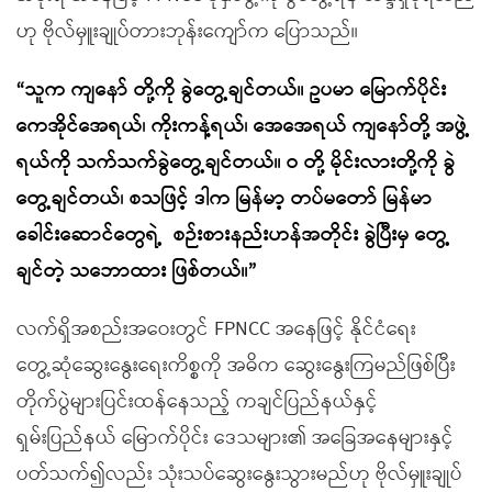
ဟု ဗိုလ်မှူးချုပ်တားဘုန်းကျော်က ပြောသည်။
“သူက ကျနော် တို့ကို ခွဲတွေ့ချင်တယ်။ ဥပမာ မြောက်ပိုင်း
ကေအိုင်အေရယ်၊ ကိုးကန့်ရယ်၊ အေအေရယ် ကျနော်တို့ အဖွဲ့
ရယ်ကို သက်သက်ခွဲတွေ့ချင်တယ်။ ဝ တို့ မိုင်းလားတို့ကို ခွဲ
တွေ့ချင်တယ်၊ စသဖြင့် ဒါက မြန်မာ့ တပ်မတော် မြန်မာ
ခေါင်းဆောင်တွေရဲ့
စဉ်းစားနည်းဟန်အတိုင်း ခွဲပြီးမှ တွေ့
ချင်တဲ့ သဘောထား ဖြစ်တယ်။”
လက်ရှိအစည်းအဝေးတွင် FPNCC အနေဖြင့် နိုင်ငံရေး
တွေ့ဆုံဆွေးနွေးရေးကိစ္စကို အဓိက ဆွေးနွေးကြမည်ဖြစ်ပြီး
တိုက်ပွဲများပြင်းထန်နေသည့် ကချင်ပြည်နယ်နှင့်
ရှမ်းပြည်နယ် မြောက်ပိုင်း ဒေသများ၏ အခြေအနေများနှင့်
ပတ်သက်၍လည်း သုံးသပ်ဆွေးနွေးသွားမည်ဟု ဗိုလ်မှူးချုပ်