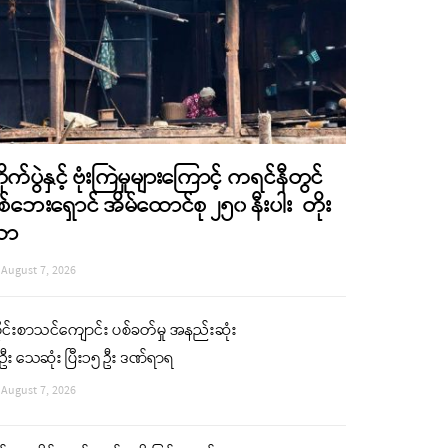
ိုက်ပွဲနှင့် ဗုံးကြဲမှုများကြောင့် ကရင်နီတွင်
စ်ဘေးရှောင် အိမ်ထောင်စု ၂၅၀ နီးပါး တိုး
လာ
August 7, 2026
ုင်းစာသင်ကျောင်း ပစ်ခတ်မှု အနည်းဆုံး
ဦး သေဆုံး ပြီး၁၅ ဦး ဒဏ်ရာရ
August 7, 2026