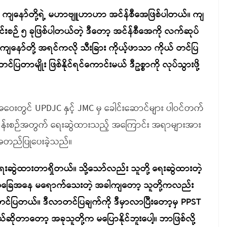
 ကျနော်တို့ရဲ့ မဟာဗျူဟာဟာ အင်န်စီအေဖြစ်ပါတယ်။ ကျ
င်းစဉ် ၅ ခုဖြစ်ပါတယ်တဲ့ ဒီတော့ အင်န်စီအေကို လက်ဆုပ်
 ကျနော်တို့ အရင်ကလို သီးခြား ကိုယ့်ဖာသာ ကိုယ် တင်ပြ
တင်ပြတာမျိုး ဖြစ်နိုင်ရင်ကောင်းမယ် ဒီဥစ္စာကို လုပ်သွားဖို့
တွင် UPDJC နှင့် JMC မှ ခေါင်းဆောင်များ ပါဝင်တက်
ှေ့လုပ်ငန်းစဉ်အတွက် ရေးဆွဲထားသည့် အကြောင်း အရာများအား
 အတည်ပြုပေးခဲ့သည်။
ေးဆွဲထားတာရှိတယ်။ သို့သော်လည်း သူတို့ ရေးဆွဲထားတဲ့
့ အခြေအနေ မရောက်သေးတဲ့ အခါကျတော့ သူတို့ကလည်း
လာတင်ပြတယ်။ ဒီလာတင်ပြချက်ကို ဒီမှာလာပြီးတော့မှ PPST
ုတာတော့ အခုသူတို့က မပြောနိုင်ဘူးပေါ့။ ဘာဖြစ်လို့