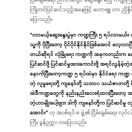
ငြိမ်းချမ်းရေး ညီလာခံတွင် ဆွေးနွေး မည့် ကဏ္ဍက
ကြိုတင်ပြင်ဆင်သည့်အနေဖြင့် မဟာဗျူ ဟာ ညှိနှို
ပြောသည်။
“လာမယ့်ဆွေးနွေးပွဲမှာ ကဏ္ဍကြီး ၅ ရပ်လာမယ်။ 
သူ့ကို ပိုပြီးတော့ ပိုင်ပိုင်နိုင်နိုင်ဖြစ်အောင် လေ
တယ်ဆိုရင် လုံခြုံရေး ကဏ္ဍကို အခုကတည်းက ဆွေးနွ
ပြင်ဆင်ဖို့ ပြင်ဆင်မှုအားကောင်းဖို့ အရင်လွန်ခဲ့
နောက်ပြီးတော့ကဏ္ဍ ၅ ရပ်ထဲမှာ နိုင်ငံရေး ကဏ္ဍ 
တဲ့ လူမှုရေးတို့ ကျနော်တို့ သဘာ၀ သယံဇာတတို
အဲဒီကဏ္ဍတွေကို နည်းနည်းလေးရံထားပြီးတော့ အဓိက က
တဲ့ဟာမျိုးပေါ့ဗျား ဒါကို ကျနော်တို့က ပြင်ဆင်မ
အောင်။”
ဟု အပစ်ရပ် ၈ ဖွဲ့၏ ငြိမ်းချမ်းရေး လုပ်ငန်
ကြီး ခွန်ဥက္ကာ ကပြောသည်။