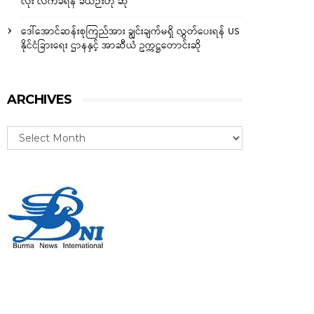
လုံး လက်ခံရန် ခဲယဉ်းဟု ဆို
ဒေါ်အောင်ဆန်းစုကြည်အား ချွင်းချက်မရှိ လွှတ်ပေးရန် US
နိုင်ငံခြားရေး ဌာနနှင့် အာဆီယံ ဥက္ကဋ္ဌတောင်းဆို
ARCHIVES