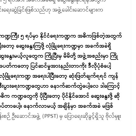
ြီး ၅ ရပ်အား အခက်အခဲမရှိ ဆွေးနွေးနိုင်ရန်အတွက်
င်းရေးဆွဲခြင်းဖြစ်သည်ဟု အဖွဲ့ခေါင်းဆောင်များက
ကဏ္ဍကြီး ၅ ရပ်မှာ နိုင်ငံရေးကဏ္ဍက အဓိကဖြစ်တဲ့အတွက်
့လာပြီးတော့ ဆွေးနွေးကြဖို့ လုံခြုံရေးကဏ္ဍမှာ အခက်အခဲရှိ
ေးမယ့်လူတွေက ကြိုပြီးမှ မိမိတို့ အဖွဲ့အစည်းမှာ ကြို
တဲ့အပတ်ကတော့ ပြင်ဆင်မှုအားနည်းတာကိုး ဒီလိုပုံစံပေါ့
လုံခြုံရေးကဏ္ဍ အရေးပါပြီးတော့ ဆုံးဖြတ်ချက်ရရင် ကျန်
့ စီးပွားရေးကဏ္ဍတွေဟာ နောက်ဆက်တွဲပေါ့လေ ဒါကြောင့်
ဏ္ဍတွေကို ပိုပြီးတော့ ပိုင်နိုင်အောင် ဆွေးနွေးဖို့ ဆို
ှု လုပ်တာပေါ့။ နောက်လာမယ့် အချိန်မှာ အခက်အခဲ မဖြစ်
းစဉ် ဦးဆောင်အဖွဲ့ (PPST) မှ ပြောရေးဆိုခွင့်ရှိသူ ဗိုလ်မှူး