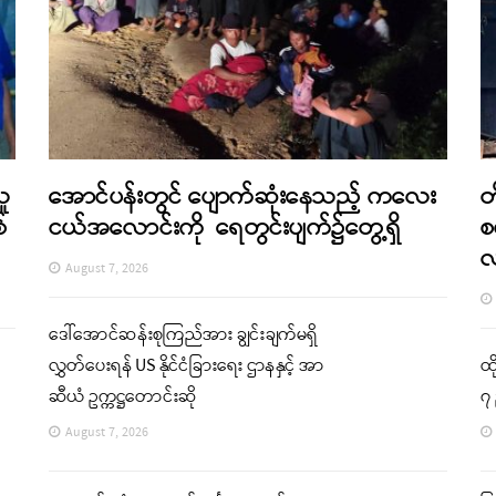
သူ
အောင်ပန်းတွင် ပျောက်ဆုံးနေသည့် ကလေး
တ
်
ငယ်အလောင်းကို ရေတွင်းပျက်၌တွေ့ရှိ
စ
August 7, 2026
ဒေါ်အောင်ဆန်းစုကြည်အား ချွင်းချက်မရှိ
လွှတ်ပေးရန် US နိုင်ငံခြားရေး ဌာနနှင့် အာ
ထိ
ဆီယံ ဥက္ကဋ္ဌတောင်းဆို
၇ 
August 7, 2026