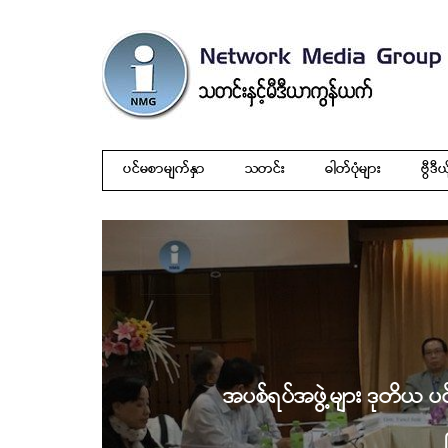
ပင်မစာမျက်နှာ
သတင်း
ဓါတ်ပုံများ
ဗွီဒီယ
အပစ်ရပ်အဖွဲ့များ ဒုတိ