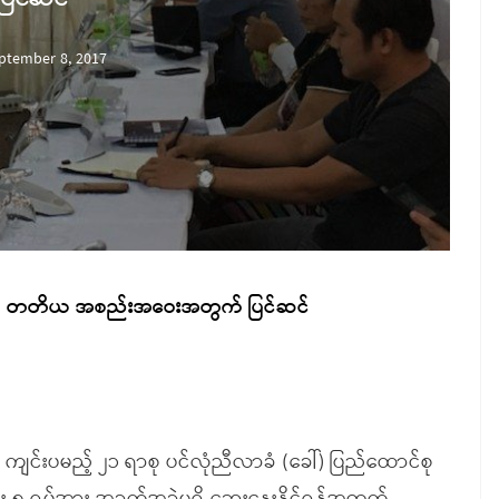
ptember 8, 2017
်လုံ တတိယ အစည်းအဝေးအတွက် ပြင်ဆင်
ျင်းပမည့် ၂၁ ရာစု ပင်လုံညီလာခံ (ခေါ်) ပြည်ထောင်စု