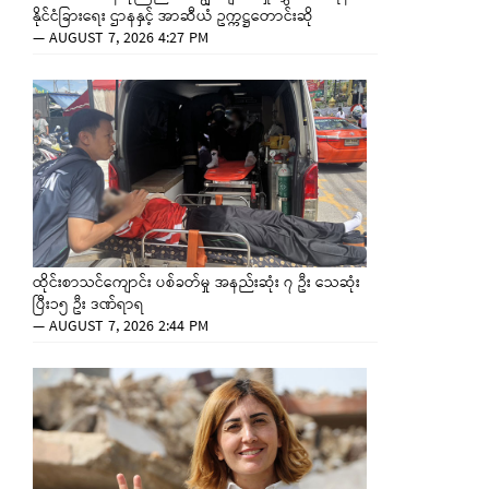
နိုင်ငံခြားရေး ဌာနနှင့် အာဆီယံ ဥက္ကဋ္ဌတောင်းဆို
—
AUGUST 7, 2026 4:27 PM
ထိုင်းစာသင်ကျောင်း ပစ်ခတ်မှု အနည်းဆုံး ၇ ဦး သေဆုံး
ပြီး၁၅ ဦး ဒဏ်ရာရ
—
AUGUST 7, 2026 2:44 PM