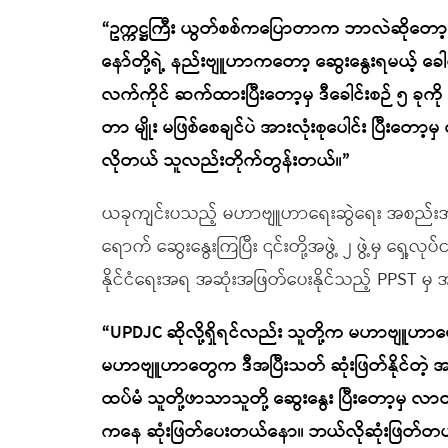
“ဥက္ကဋ္ဌကြီး ယွတ်စစ်ကပြောတာက ဘာလဲဆိုတော့
နော်တို့ရဲ့ နည်းဗျူဟာကတော့ ဆွေးနွေးရမယ့် ခေါ
လက်ကိုင် ဆက်ထားပြီးတော့မှ ဒီခေါင်းစဉ် ၅ ခုကို
တာ မျိုး မဖြစ်စေချင်ပဲ အားလုံးစုပေါင်း ပြီးတော့မှ 
လိုတယ် သူလည်းတိုက်တွန်းတယ်။”
ယခုကျင်းပသည့် မဟာဗျူဟာရေးဆွဲရေး အစည်းအဝေး
ရောက် ဆွေးနွေးကြပြီး ၎င်းတို့အဖွဲ့ ၂ ဖွဲ့မှ ရ
နိုင်ငံရေးအရ အဆုံးအဖြတ်ပေးနိုင်သည့် PPST မှ
“UPDJC ဆိုလို့ရှိရင်လည်း သူတို့က မဟာဗျူဟာရ
မဟာဗျူဟာတွေက ဒီအပြီးသတ် ဆုံးဖြတ်နိုင်တဲ
ထပ်မံ သူတို့ဖာသာသူတို့ ဆွေးနွေး ပြီးတော့မှ 
ကနေ ဆုံးဖြတ်ပေးတယ်နော။ ဘယ်လိုဆုံးဖြတ်တယ်ဆိ