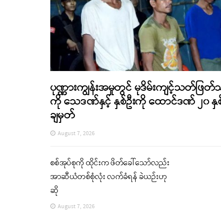
ပုဏ္ဏားကျွန်းအမှုတွင် မုဒိမ်းကျင့်သတ်ဖြတ်
ကို သေဒဏ်နှင့် နှစ်ဦးကို ထောင်ဒဏ် ၂၀ နှစ
ချမှတ်
August 7, 2026
စစ်အုပ်စုကို ထိုင်းက ဖိတ်ခေါ်သော်လည်း
အာဆီယံတစ်စုံလုံး လက်ခံရန် ခဲယဉ်းဟု
ဆို
August 7, 2026