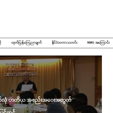
ို
ထုတ်ပြန်ကြေညာချက်
နိုင်ငံတကာသတင်း
NMG အကြောင်း
ယ ပင်လုံ တတိယ အစည်းအဝေးအတွက်
ပြင်ဆင်