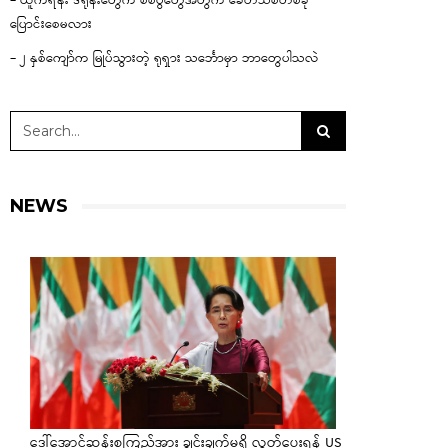
– ယူကရိန်း ဒရုန်းတွေက စစ်ပွဲတွေအတွက် ခေတ်သစ်တစ်ခု
ပြောင်းစေမလား
– ၂ နှစ်ကျော်က မြုပ်သွားတဲ့ ရုရှား သင်္ဘောမှာ ဘာတွေပါသလဲ
NEWS
ဒေါ်အောင်ဆန်းစုကြည်အား ချွင်းချက်မရှိ လွှတ်ပေးရန် US