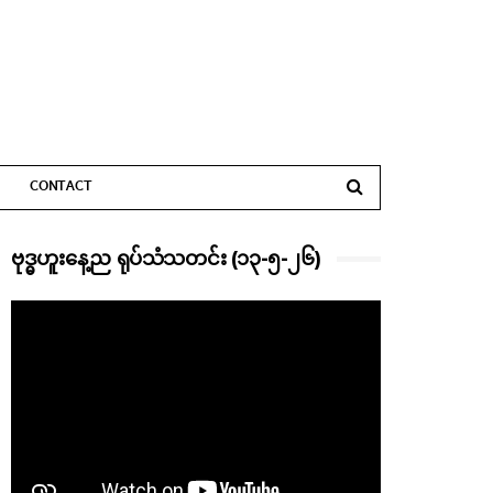
CONTACT
ဗုဒ္ဓဟူးနေ့ည ရုပ်သံသတင်း (၁၃-၅-၂၆)