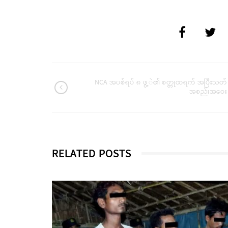
NCA အပစ်ရပ် ၈ ဖွ့ဲ၏ စတ္တုထရက် အပြီးသတ်
အစည်းအဝေး
RELATED POSTS