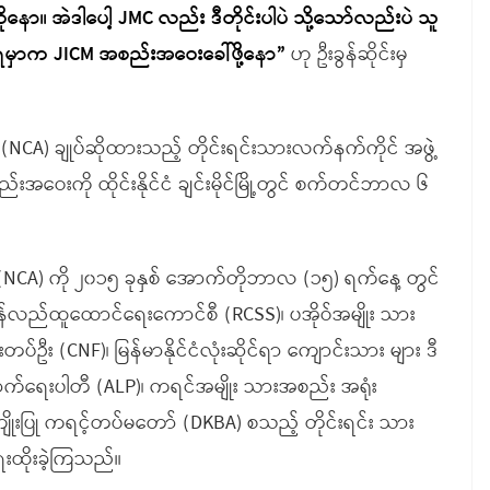
ကိုနော။ အဲဒါပေါ့ JMC လည်း ဒီတိုင်းပါပဲ သို့သော်လည်းပဲ သူ
င်ထားရမှာက JICM အစည်းအဝေးခေါ်ဖို့နော”
ဟု ဦးခွန်ဆိုင်းမှ
ုပ် (NCA) ချုပ်ဆိုထားသည့် တိုင်းရင်းသားလက်နက်ကိုင် အဖွဲ့
အဝေးကို ထိုင်းနိုင်ငံ ချင်းမိုင်မြို့တွင် စက်တင်ဘာလ ၆
ျုပ် (NCA) ကို ၂၀၁၅ ခုနှစ် အောက်တိုဘာလ (၁၅) ရက်နေ့ တွင်
ြန်လည်ထူထောင်ရေးကောင်စီ (RCSS)၊ ပအိုဝ်အမျိုး သား
တပ်ဦး (CNF)၊ မြန်မာနိုင်ငံလုံးဆိုင်ရာ ကျောင်းသား များ ဒီ
ာက်ရေးပါတီ (ALP)၊ ကရင်အမျိုး သားအစည်း အရုံး
ကျိုးပြု ကရင့်တပ်မတော် (DKBA) စသည့် တိုင်းရင်း သား
းထိုးခဲ့ကြသည်။