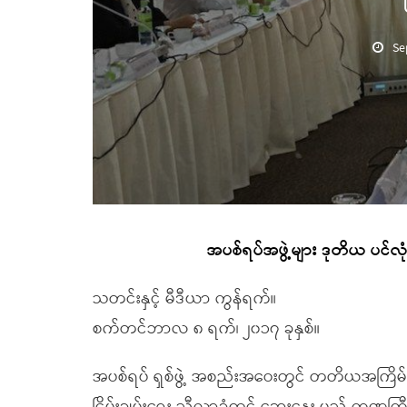
Se
အပစ်ရပ်အဖွဲ့များ ဒုတိယ ပင
သတင်းနှင့် မီဒီယာ ကွန်ရက်။
စက်တင်ဘာလ ၈ ရက်၊ ၂၀၁၇ ခုနှစ်။
အပစ်ရပ် ရှစ်ဖွဲ့ အစည်းအဝေးတွင် တတိယအကြိမ် က