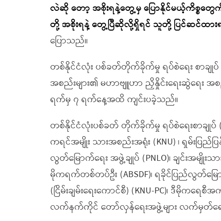
လဲဆို တော့ အစိုးရနဲ့တွေ့မှ ပြောနိုင်မယ့်ကိစ္စတွေ
တို့ အစိုးရနဲ့ တွေ့ပြီဆိုလို့ရှိရင် သူတို့ ပြင်ဆ
ပြောသည်။
တစ်နိုင်ငံလုံး ပစ်ခတ်တိုက်ခိုက်မှု ရပ်စဲရေး စာချ
အစည်းများ၏ မဟာဗျူဟာ ညှိနှိုင်းရေးဆွဲရေး အစည်း
ရက်မှ ၇ ရက်နေ့အထိ ကျင်းပခဲ့သည်။
တစ်နိုင်ငံလုံးပစ်ခတ် တိုက်ခိုက်မှု ရပ်စဲရေးစာခ
ကရင်အမျိုး သားအစည်းအရုံး (KNU) ၊ ရှမ်းပြည်ပ
လွတ်မြောက်ရေး အဖွဲ့ချုပ် (PNLO)၊ ချင်းအမျိုးသား
မိုကရက်တစ်တပ်ဦး (ABSDF)၊ ရခိုင်ပြည်လွတ်မြေ
(ငြိမ်းချမ်းရေးကောင်စီ) (KNU-PC)၊ ဒီမိုကရေစီအ
လက်နက်ကိုင် တော်လှန်ရေးအဖွဲ့များ လက်မှတ်ရေ