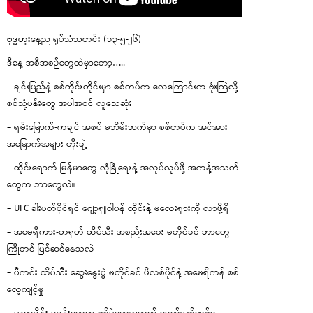
ဗုဒ္ဓဟူးနေ့ည ရုပ်သံသတင်း (၁၃-၅-၂၆)
ဒီနေ့ အစီအစဉ်တွေထဲမှာတော့…..
– ချင်းပြည်နဲ့ စစ်ကိုင်းတိုင်းမှာ စစ်တပ်က လေကြောင်းက ဗုံးကြဲလို့
စစ်သုံ့ပန်းတွေ အပါအဝင် လူသေဆုံး
– ရှမ်းမြောက်-ကချင် အစပ် မဘိမ်းဘက်မှာ စစ်တပ်က အင်အား
အမြောက်အများ တိုးချဲ့
– ထိုင်းရောက် မြန်မာတွေ လုံခြုံရေးနဲ့ အလုပ်လုပ်ဖို့ အကန့်အသတ်
တွေက ဘာတွေလဲ။
– UFC ခါးပတ်ပိုင်ရှင် ဂျော့ရှူဝါဗန် ထိုင်းနဲ့ မလေးရှားကို လာဖို့ရှိ
– အမေရိကား-တရုတ် ထိပ်သီး အစည်းအဝေး မတိုင်ခင် ဘာတွေ
ကြိုတင် ပြင်ဆင်နေသလဲ
– ပီကင်း ထိပ်သီး ဆွေးနွေးပွဲ မတိုင်ခင် ဖိလစ်ပိုင်နဲ့ အမေရိကန် စစ်
လေ့ကျင့်မှု