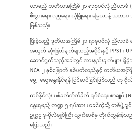
လာမည့် တတိယအကြိမ် ၂၁ ရာစုပင်လုံ ညီလာခံ (ခေါ်)
စီးပွားရေး၊ လူမှုရေး၊ လုံခြုံရေး၊ မြေယာနဲ့ 
ဖြစ်သည်။
ပြီးခဲ့သည့် ဒုတိယအကြိမ် ၂၁ ရာစုပင်လုံ ညီလာခံ ေ
အတွက် ဆုံးဖြတ်ချက်ချသည့်အပိုင်းနှင့် PPST 
ဆောင်ရွက်သည့်အခါတွင် အားနည်းချက်များ ရှိခဲ့သ
NCA
၂ နှစ်မြောက် နှစ်ပတ်လည်နှင့် တတိယအကြိမ
မွေ့
ဆွေးနွေးနိုင်ရန် ပြင်ဆင်ခြင်းဖြစ်သည် ဟု ဗိ
တစ်နိုင်လုံး ပစ်ခတ်တိုက်ခိုက် ရပ်စဲရေး စာချုပ်
နွေးရမည့် ကဏ္ဍ ၅ ရပ်အား ယခင်ကဲ့သို့ တစ်ဖွဲ့ချင်
ဥက္ကဋ္ဌ ဒု-ဗိုလ်ချုပ်ကြီး ယွက်ဆစ်မှ တိုက်တွန်းခ
ပြောသည်။