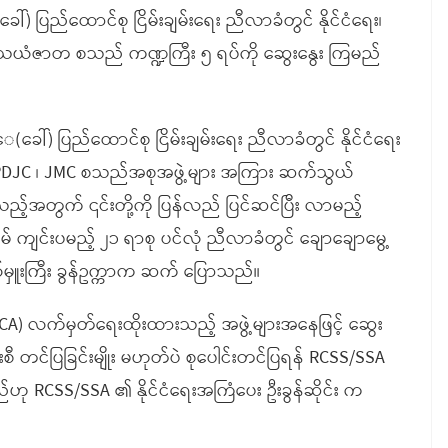
 ပြည်ထောင်စု ငြိမ်းချမ်းရေး ညီလာခံတွင် နိုင်ငံရေး၊
သဘာ၀ သယံဇာတ စသည် ကဏ္ဍကြီး ၅ ရပ်ကို ဆွေးနွေး ကြမည်
(ခေါ်) ပြည်ထောင်စု ငြိမ်းချမ်းရေး ညီလာခံတွင် နိုင်ငံရေး
၊ UPDJC ၊ JMC စသည်အစုအဖွဲ့များ အကြား ဆက်သွယ်
ည့်အတွက် ၎င်းတို့ကို ပြန်လည် ပြင်ဆင်ပြီး လာမည့်
် ကျင်းပမည့် ၂၁ ရာစု ပင်လုံ ညီလာခံတွင် ချောချောမွေ့
ုလ်မှူးကြီး ခွန်ဥက္ကာက ဆက် ပြောသည်။
 (NCA) လက်မှတ်ရေးထိုးထားသည့် အဖွဲ့များအနေဖြင့် ဆွေး
းစီ တင်ပြခြင်းမျိုး မဟုတ်ပဲ စုပေါင်းတင်ပြရန် RCSS/SSA
ဲ့သည်ဟု RCSS/SSA ၏ နိုင်ငံရေးအကြံပေး ဦးခွန်ဆိုင်း က