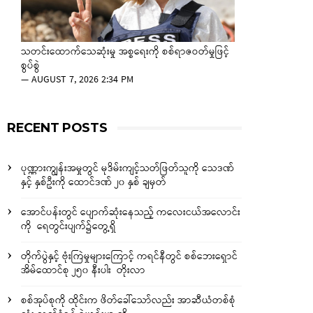
သတင်းထောက်သေဆုံးမှု အစ္စရေးကို စစ်ရာဇဝတ်မှုဖြင့်
စွပ်စွဲ
—
AUGUST 7, 2026 2:34 PM
RECENT POSTS
ပုဏ္ဏားကျွန်းအမှုတွင် မုဒိမ်းကျင့်သတ်ဖြတ်သူကို သေဒဏ်
နှင့် နှစ်ဦးကို ထောင်ဒဏ် ၂၀ နှစ် ချမှတ်
အောင်ပန်းတွင် ပျောက်ဆုံးနေသည့် ကလေးငယ်အလောင်း
ကို ရေတွင်းပျက်၌တွေ့ရှိ
တိုက်ပွဲနှင့် ဗုံးကြဲမှုများကြောင့် ကရင်နီတွင် စစ်ဘေးရှောင်
အိမ်ထောင်စု ၂၅၀ နီးပါး တိုးလာ
စစ်အုပ်စုကို ထိုင်းက ဖိတ်ခေါ်သော်လည်း အာဆီယံတစ်စုံ