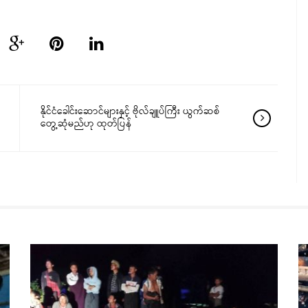
နိုင်ငံခေါင်းဆောင်များနှင့် ဗိုလ်ချူပ်ကြီး ယွက်ဆစ်
တွေ့ဆုံမည်ဟု ထုတ်ပြန်