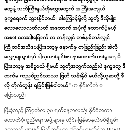
တွေနဲ့ သက်ကြီးရွယ်အိုတွေအတွက် အကြီးအကျယ်
ဒုက္ခရောက် သွားနိုင်တယ်။ ဒါကြောင့်မို့လို့ သူတို့ ဒီလိုမျိုး
လောလောလတ်လတ် အထောက် အပံ့ကို ထောက်ပံ့မယ့်
အစား လေးငါးခြောက် လ တန်လျှင် တစ်နှစ်တန်လျှင်
ကြိုတင်အသိပေးပြီးတော့မှ နောက်မှ တဖြည်းဖြည်း အဲလို
လျှော့ချသွားရင် ဒါလူသားချင်းစာ နာထောက်ထားမှုအရ ပို
ပြီးတော့မှ အဓိပ္ပာယ် ရှိမယ် သူတို့အတွက်လည်းပဲ ဒုက္ခတွေ ဒီ
ထက်မ ကညင်ညင်သာသာ ဖြတ် သန်းနိုင် မယ်လို့ယူဆလို့ ဒီ
လို တိုက်တွန်း ရခြင်းဖြစ်ပါတယ်”
ဟု စိုင်းလိတ် မှ
ပြောသည်။
ပြီးခဲ့သည့် သြဂုတ်လ ၃၀ ရက်နေ့ကလည်း နိုင်ငံတကာ
ထောက်ပံ့ကူညီရေး အဖွဲ့များမှ ထိုင်း-မြန်မာနယ်စပ်ရှိရှမ်း
ဒုက္ခသည် များနှင့် ပြည်တွင်း ရွေ့ပြောင်း နေထိုင်သူ (IDPs)