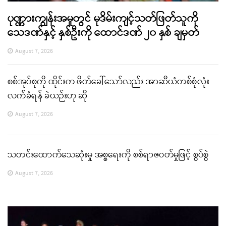
ပုဏ္ဏားကျွန်းအမှုတွင် မုဒိမ်းကျင့်သတ်ဖြတ်သူကို
သေဒဏ်နှင့် နှစ်ဦးကို ထောင်ဒဏ် ၂၀ နှစ် ချမှတ်
August 7, 2026
စစ်အုပ်စုကို ထိုင်းက ဖိတ်ခေါ်သော်လည်း အာဆီယံတစ်စုံလုံး
လက်ခံရန် ခဲယဉ်းဟု ဆို
August 7, 2026
သတင်းထောက်သေဆုံးမှု အစ္စရေးကို စစ်ရာဇဝတ်မှုဖြင့် စွပ်စွဲ
August 7, 2026