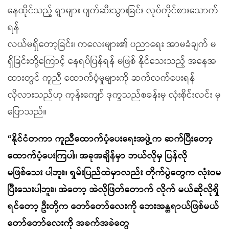
နေထိုင်သည့် ရွာများ ပျက်ဆီးသွားခြင်း လုပ်ကိုင်စားသောက်
ရန်
လယ်မရှိတော့ခြင်း၊ ကလေးများ၏ ပညာရေး အာမခံချက် မ
ရှိခြင်းတို့ကြောင့် နေရပ်ပြန်ရန် မဖြစ် နိုင်သေးသည့် အနေအ
ထားတွင် ကူညီ ထောက်ပံ့မှုများကို ဆက်လက်ပေးရန်
လိုလားသည်ဟု ကုန်းကျော် ဒုက္ခသည်စခန်းမှ လုံးစိုင်းလင်း မှ
ပြောသည်။
“နိုင်ငံတကာ ကူညီထောက်ပံ့ပေးရေးအဖွဲ့က ဆက်ပြီးတော့
ထောက်ပံ့ပေးကြပါ။ အခုအချိန်မှာ ဘယ်လိုမှ ပြန်လို
မဖြစ်သေး ပါဘူး။ ရှမ်းပြည်ထဲမှာလည်း တိုက်ပွဲတွေက လုံးဝမ
ပြီးသေးပါဘူး။ အဲတော့ အဲလိုဖြတ်တောက် လိုက် မယ်ဆိုလိုရှိ
ရင်တော့ ဦးတို့က တော်တော်လေးကို ဘေးအန္တရာယ်ဖြစ်မယ်
တော်တော်လေးကို အခက်အခဲတွေ