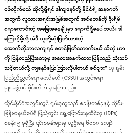
ပစ်လိုက်မယ် ဆိုလို့ရှိရင် ဒါကျနော်တို့ နိုင်ငံရဲ့ အနာဂတ်
အတွက် လူသားအရင်းအမြစ်အတွက် အင်မတန်ကို စိုးရိမ်
စရာကောင်းတဲ့ အခြေအနေမျိုးမှာ ရောက်ရှိနေပါတယ်။ ဒါ
ကြောင့်မို့လို့ အဲဒီ သူတို့ဆုံးဖြတ်ထားတဲ့
အောက်တိုဘာလကျရင် စတင်ဖြတ်တောက်မယ် ဆိုတဲ့ ဟာ
ကို ပြန်လည်ပြီးတော့မှ အလေးအနက်ထား ပြန်လည် သုံးသပ်
သင့်တယ်လို့ ကျနော်ပြောကြားလိုပါတယ် ခင်ဗျား”
ဟု ရှမ်း
ပြည်ညီညွှတ်ရေး ကော်မတီ (CSSU) အတွင်းရေး
မှူးအဖွဲ့ဝင် စိုင်းလိတ် မှ ပြောသည်။
ထိုင်းနိုင်ငံအတွင်းတွင် ရှမ်းဒုက္ခသည် စခန်းတစ်ခုနှင့် ထိုင်း-
မြန်မာနယ်စပ်ရှိ ပြည်တွင်း ရွေ့ပြောင်းနေထိုင်သူ (IDPs)
စခန်း ၅ ခုရှိပြီး ၎င်းစခန်းများမှ လူဦးရေ ၆၀၀၀ ကျော်