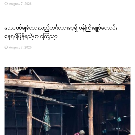
August 7, 2026
သေဒဏ်ချခံထားသည့်ဘင်္ဂလားဒေ့ရှ် ဝန်ကြီးချုပ်ဟောင်း
နေရပ်ပြန်မည်ဟု ကြေညာ
August 7, 2026