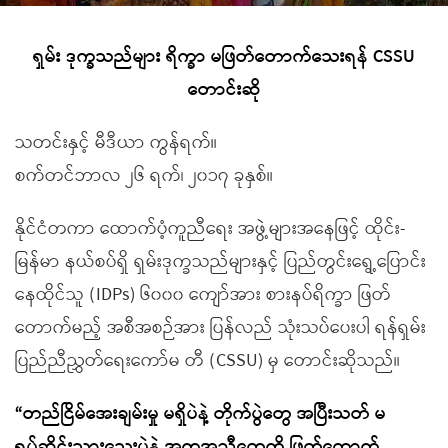
ရှမ်း ဒုက္ခသည်များ ရိက္ခာ မဖြတ်တောက်သေးရန် CSSU
တောင်းဆို
သတင်းနှင့် မီဒီယာ ကွန်ရက်။
စက်တင်ဘာလ ၂၆ ရက်၊ ၂၀၁၇ ခုနှစ်။
နိုင်ငံတကာ ထောက်ပံ့ကူညီရေး အဖွဲ့များအနေဖြင့် ထိုင်း-
မြန်မာ နယ်စပ်ရှိ ရှမ်းဒုက္ခသည်များနှင့် ပြည်တွင်းရွေ့ပြောင်း
နေထိုင်သူ (IDPs) ၆၀၀၀ ကျော်အား စားနပ်ရိက္ခာ ဖြတ်
တောက်မည့် အစီအစဉ်အား ပြန်လည် သုံးသပ်ပေးပါ ရန်ရှမ်း
ပြည်ညီညွှတ်ရေးကော်မ တီ (CSSU) မှ တောင်းဆိုသည်။
“တည်ငြိမ်အေးချမ်းမှု မရှိပဲနဲ့ တိုက်ပွဲတွေ အပြီးသတ် မ
ရပ်ဆိုင်းသွားသေးပဲနဲ့ အကူအညီတွေကို ဖြတ်ထောက်