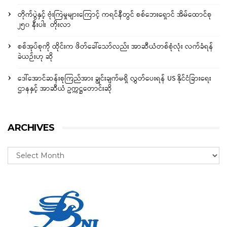
တိုက်ပွဲနှင့် ဗုံးကြဲမှုများကြောင့် ကရင်နီတွင် စစ်ဘေးရှောင် အိမ်ထောင်စု
၂၅၀ နီးပါး တိုးလာ
စစ်အုပ်စုကို ထိုင်းက ဖိတ်ခေါ်သော်လည်း အာဆီယံတစ်စုံလုံး လက်ခံရန်
ခဲယဉ်းဟု ဆို
ဒေါ်အောင်ဆန်းစုကြည်အား ချွင်းချက်မရှိ လွှတ်ပေးရန် US နိုင်ငံခြားရေး
ဌာနနှင့် အာဆီယံ ဥက္ကဋ္ဌတောင်းဆို
ARCHIVES