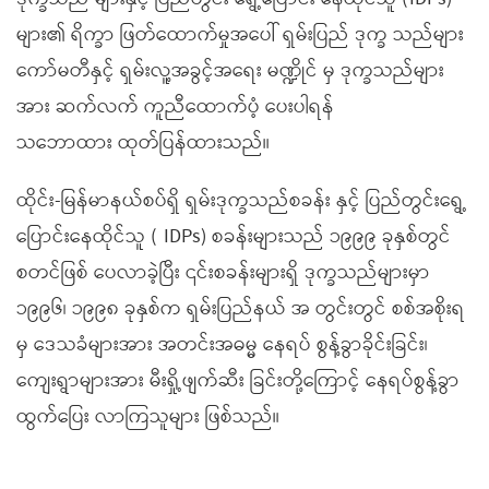
များ၏ ရိက္ခာ ဖြတ်ထောက်မှုအပေါ် ရှမ်းပြည် ဒုက္ခ သည်များ
ကော်မတီနှင့် ရှမ်းလူ့အခွင့်အရေး မဏ္ဍိုင် မှ ဒုက္ခသည်များ
အား ဆက်လက် ကူညီထောက်ပံ့ ပေးပါရန်
သဘောထား ထုတ်ပြန်ထားသည်။
ထိုင်း-မြန်မာနယ်စပ်ရှိ ရှမ်းဒုက္ခသည်စခန်း နှင့် ပြည်တွင်းရွေ့
ပြောင်းနေထိုင်သူ ( IDPs) စခန်းများသည် ၁၉၉၉ ခုနှစ်တွင်
စတင်ဖြစ် ပေလာခဲ့ပြီး ၎င်းစခန်းများရှိ ဒုက္ခသည်များမှာ
၁၉၉၆၊ ၁၉၉၈ ခုနှစ်က ရှမ်းပြည်နယ် အ တွင်းတွင် စစ်အစိုးရ
မှ ဒေသခံများအား အတင်းအဓမ္မ နေရပ် စွန့်ခွာခိုင်းခြင်း၊
ကျေးရွာများအား မီးရှို့ဖျက်ဆီး ခြင်းတို့ကြောင့် နေရပ်စွန့်ခွာ
ထွက်ပြေး လာကြသူများ ဖြစ်သည်။