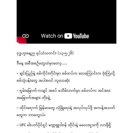
ဗုဒ္ဓဟူးနေ့ည ရုပ်သံသတင်း (၁၃-၅-၂၆)
ဒီနေ့ အစီအစဉ်တွေထဲမှာတော့…..
– ချင်းပြည်နဲ့ စစ်ကိုင်းတိုင်းမှာ စစ်တပ်က လေကြောင်းက ဗုံးကြဲလို့
စစ်သုံ့ပန်းတွေ အပါအဝင် လူသေဆုံး
– ရှမ်းမြောက်-ကချင် အစပ် မဘိမ်းဘက်မှာ စစ်တပ်က အင်အား
အမြောက်အများ တိုးချဲ့
– ထိုင်းရောက် မြန်မာတွေ လုံခြုံရေးနဲ့ အလုပ်လုပ်ဖို့ အကန့်အသတ်
တွေက ဘာတွေလဲ။
– UFC ခါးပတ်ပိုင်ရှင် ဂျော့ရှူဝါဗန် ထိုင်းနဲ့ မလေးရှားကို လာဖို့ရှိ