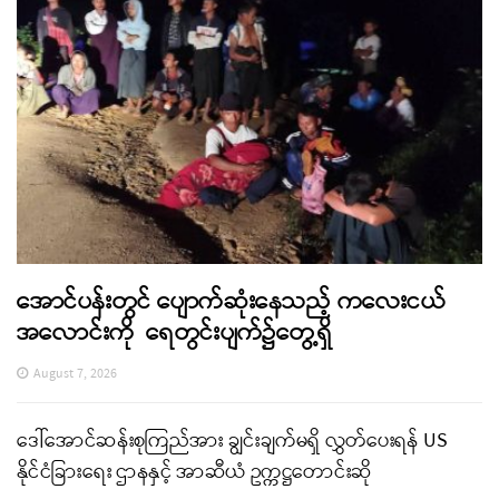
အောင်ပန်းတွင် ပျောက်ဆုံးနေသည့် ကလေးငယ်
အလောင်းကို ရေတွင်းပျက်၌တွေ့ရှိ
August 7, 2026
ဒေါ်အောင်ဆန်းစုကြည်အား ချွင်းချက်မရှိ လွှတ်ပေးရန် US
နိုင်ငံခြားရေး ဌာနနှင့် အာဆီယံ ဥက္ကဋ္ဌတောင်းဆို