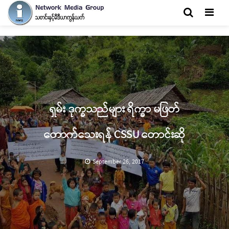
Men
ရှမ်း ဒုက္ခသည်များ ရိက္ခာ မဖြတ်
တောက်သေးရန် CSSU တောင်းဆို
September 26, 2017