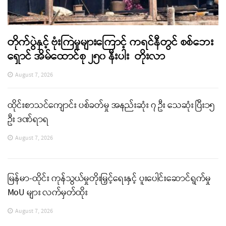
တိုက်ပွဲနှင့် ဗုံးကြဲမှုများကြောင့် ကရင်နီတွင် စစ်ဘေး
ရှောင် အိမ်ထောင်စု ၂၅၀ နီးပါး တိုးလာ
August 7, 2026
ထိုင်းစာသင်ကျောင်း ပစ်ခတ်မှု အနည်းဆုံး ၇ ဦး သေဆုံး ပြီး၁၅
ဦး ဒဏ်ရာရ
August 7, 2026
မြန်မာ-ထိုင်း ကုန်သွယ်မှုတိုးမြှင့်ရေးနှင့် ပူးပေါင်းဆောင်ရွက်မှု
MoU များ လက်မှတ်ထိုး
August 7, 2026