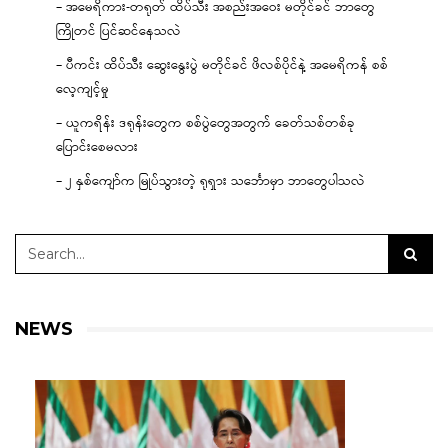
– အမေရိကား-တရုတ် ထိပ်သီး အစည်းအဝေး မတိုင်ခင် ဘာတွေ
ကြိုတင် ပြင်ဆင်နေသလဲ
– ပီကင်း ထိပ်သီး ဆွေးနွေးပွဲ မတိုင်ခင် ဖိလစ်ပိုင်နဲ့ အမေရိကန် စစ်
လေ့ကျင့်မှု
– ယူကရိန်း ဒရုန်းတွေက စစ်ပွဲတွေအတွက် ခေတ်သစ်တစ်ခု
ပြောင်းစေမလား
– ၂ နှစ်ကျော်က မြုပ်သွားတဲ့ ရုရှား သင်္ဘောမှာ ဘာတွေပါသလဲ
NEWS