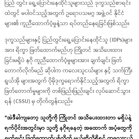
ပြည် တွင်း ရွေ့ပြောင်းနေထိုင်သူများသည် ဒုက္ခသည်စာရင်း
ထဲတွင် မပါဝင်သည့်အတွက် ဥရောပသမဂ္ဂ အဖွဲ့ဝင် နိုင်ငံ
များ၏ ကူညီထောက်ပံ့မှုနဲ့သာ ရပ်တည်နေရခြင်းဖြစ်သည်။
ဒုက္ခသည်များနှင့် ပြည်တွင်းရွေ့ပြောင်းနေထိုင်သူ (IDPs)များ
အား ရိက္ခာ ဖြတ်ထောက်မည်ဟု ကြိုတင် အသိပေးထား
ခြင်းမရှိပဲ နဂို ကူညီထောက်ပံ့မှုများအား ချက်ချင်း ဖြတ်
တောက်လိုက်မည် ဆိုပါက ကလေးသူငယ်များ နှင့် သက်ကြီး
ရွယ်အို များအတွက် ပိုမိုဒုက္ခရောက်နိုင်သည့်အတွက် ရိက္ခာ
ဖြတ်တောက်မှုများကို တစ်ဖြည်းဖြည်းချင်း လုပ်ဆောင်သွား
ရန် (CSSU) မှ တိုက်တွန်းသည်။
“အဲဒီခါကျတော့ သူတို့ကို ကြိုတင် အသိပေးထားတာ မရှိပဲနဲ့
ရက်ပိုင်းအတွင်းမှာ သူတို့ နဂိုရနေတဲ့ အထောက် အပံ့တွေကို
ချက်ချင်း ဖြတ်တောက်ပစ်လိုက် မယ်ဆိုလို့ရှိရင် ကလေးငယ်