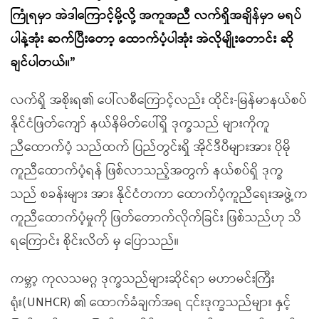
ကြုံရမှာ အဲဒါကြောင့်မို့လို့ အကူအညီ လက်ရှိအချိန်မှာ မရပ်
ပါနဲ့အုံး ဆက်ပြီးတော့ ထောက်ပံ့ပါအုံး အဲလိုမျိုးတောင်း ဆို
ချင်ပါတယ်။”
လက်ရှိ အစိုးရ၏ ပေါ်လစီကြောင့်လည်း ထိုင်း-မြန်မာနယ်စပ်
နိုင်ငံဖြတ်ကျော် နယ်နိမိတ်ပေါ်ရှိ ဒုက္ခသည် များကိုကူ
ညီထောက်ပံ့ သည်ထက် ပြည်တွင်းရှိ အိုင်ဒီပီများအား ပိုမို
ကူညီထောက်ပံ့ရန် ဖြစ်လာသည့်အတွက် နယ်စပ်ရှိ ဒုက္ခ
သည် စခန်းများ အား နိုင်ငံတကာ ထောက်ပံ့ကူညီရေးအဖွဲ့က
ကူညီထောက်ပံ့မှုကို ဖြတ်တောက်လိုက်ခြင်း ဖြစ်သည်ဟု သိ
ရကြောင်း စိုင်းလိတ် မှ ပြောသည်။
ကမ္ဘာ့ ကုလသမဂ္ဂ ဒုက္ခသည်များဆိုင်ရာ မဟာမင်းကြီး
ရုံး(UNHCR) ၏ ထောက်ခံချက်အရ ၎င်းဒုက္ခသည်များ နှင့်