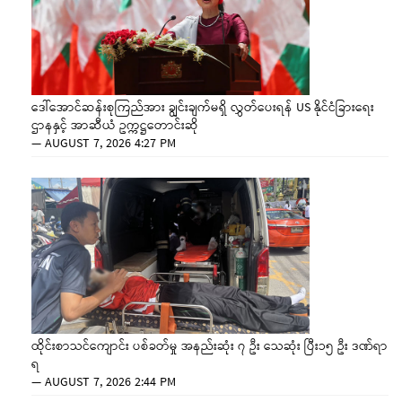
ဒေါ်အောင်ဆန်းစုကြည်အား ချွင်းချက်မရှိ လွှတ်ပေးရန် US နိုင်ငံခြားရေး
ဌာနနှင့် အာဆီယံ ဥက္ကဋ္ဌတောင်းဆို
—
AUGUST 7, 2026 4:27 PM
ထိုင်းစာသင်ကျောင်း ပစ်ခတ်မှု အနည်းဆုံး ၇ ဦး သေဆုံး ပြီး၁၅ ဦး ဒဏ်ရာ
ရ
—
AUGUST 7, 2026 2:44 PM