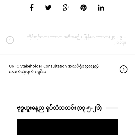
တိုင်းရင်းသား ဘာသာ အစီအစဉ် ( မြန်မာ ဘာသာ) ၂၄ – ၉ –
၂၀၁၇။
UNFC Stakeholder Consultation အလုပ်ရုံဆွေးနွေးပွဲ
နောက်ဆုံးရက် ကျင်းပ
ဗုဒ္ဓဟူးနေ့ည ရုပ်သံသတင်း (၁၃-၅-၂၆)