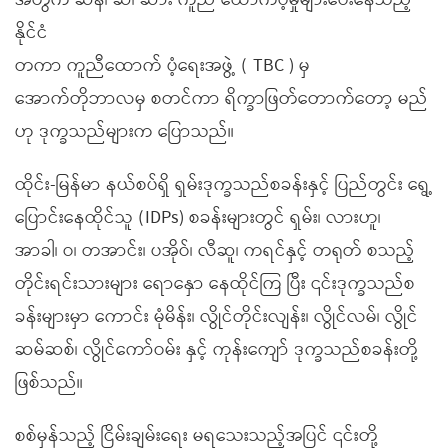
အတွက် ဆန်၊ ဆီ၊ ဆား ကူညီ ထောက်ပံ့မှုများပေးနေသည့်
နိုင်ငံ
တကာ ကူညီထောက် ပံ့ရေးအဖွဲ့ ( TBC ) မှ
အောက်တိုဘာလမှ စတင်ကာ ရိက္ခာဖြတ်တောက်တော့ မည်
ဟု ဒုက္ခသည်များက ပြောသည်။
ထိုင်း-မြန်မာ နယ်စပ်ရှိ ရှမ်းဒုက္ခသည်စခန်းနှင့် ပြည်တွင်း ရွေ့
ပြောင်းနေထိုင်သူ (IDPs) စခန်းများတွင် ရှမ်း၊ လားဟူ၊
အာခါ၊ ဝ၊ တအာင်း၊ ပအိုဝ်၊ လီဆူ၊ ကရင်နှင့် တရုတ် စသည့်
တိုင်းရင်းသားများ ရောနှော နေထိုင်ကြ ပြီး ၎င်းဒုက္ခသည်စ
ခန်းများမှာ ကောင်း မုံမိန်း၊ လွိုင်တိုင်းလျန်း၊ လွိုင်လမ်၊ လွိုင်
ဆမ်ဆစ်၊ လွိုင်ကော်ဝမ်း နှင့် ကုန်းကျော် ဒုက္ခသည်စခန်းတို့
ဖြစ်သည်။
စစ်မှန်သည့် ငြိမ်းချမ်းရေး မရသေးသည့်အပြင် ၎င်းတို့