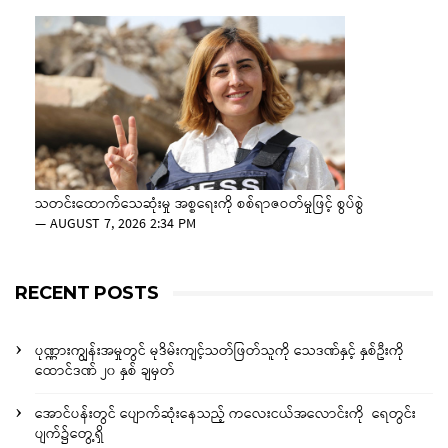
သတင်းထောက်သေဆုံးမှု အစ္စရေးကို စစ်ရာဇဝတ်မှုဖြင့် စွပ်စွဲ
—
AUGUST 7, 2026 2:34 PM
RECENT POSTS
ပုဏ္ဏားကျွန်းအမှုတွင် မုဒိမ်းကျင့်သတ်ဖြတ်သူကို သေဒဏ်နှင့် နှစ်ဦးကို
ထောင်ဒဏ် ၂၀ နှစ် ချမှတ်
အောင်ပန်းတွင် ပျောက်ဆုံးနေသည့် ကလေးငယ်အလောင်းကို ရေတွင်း
ပျက်၌တွေ့ရှိ