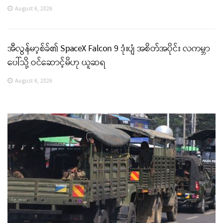
August 6, 2026
အီလွန်မာ့စ်ခ်၏ SpaceX Falcon 9 ဒုံးပျံ အစိတ်အပိုင်း လကမ္ဘာ
ပေါ်သို့ ဝင်ဆောင့်မိဟု ယူဆရ
August 6, 2026