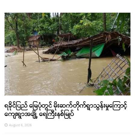
ရခိုင်ပြည် မြေပုံတွင် မိုးဆက်တိုက်ရွာသွန်းမှုကြောင့်
ကျေးရွာအချို့ ရေကြီးနစ်မြုပ်
August 6, 2026