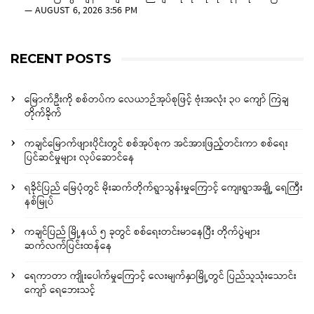
—
AUGUST 6, 2026 3:56 PM
RECENT POSTS
မြောက်ဦးကို စစ်တပ်က လေယာဉ်အုပ်စုဖြင့် ဗုံးအလုံး ၃၀ ကျော် ကြဲချ
တိုက်ခိုက်
ကချင်မြောက်ဖျားပိုင်းတွင် စစ်အုပ်စုက အင်အားဖြည့်တင်းကာ စစ်ရေး
ပြင်ဆင်မှုများ လုပ်ဆောင်နေ
ရခိုင်ပြည် မြေပုံတွင် မိုးဆက်တိုက်ရွာသွန်းမှုကြောင့် ကျေးရွာအချို့ ရေကြီး
နစ်မြုပ်
ကချင်ပြည် မြို့နယ် ၅ ခုတွင် စစ်ရေးတင်းမာနေပြီး တိုက်ပွဲများ
ဆက်လက်ပြင်းထန်နေ
ရေကာတာ ကျိုးပေါက်မှုကြောင့် လေးမျက်နှာမြို့တွင် ပြည်သူသုံးသောင်း
ကျော် ရေဘေးသင့်