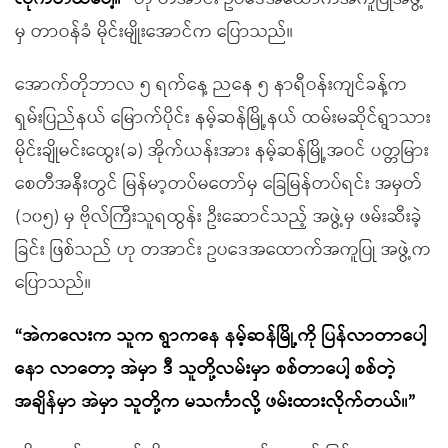
မှ တာဝန်ခံ မိုင်းမျိုးအောင်က ပြောသည်။
အောက်တိုဘာလ ၅ ရက်နေ့ ညနေ ၅ နာရီဝန်းကျင်ခန့်က
ရှမ်းပြည်နယ် မြောက်ပိုင်း နမ့်ဆန်မြို့နယ် ထမ်းမဆိုင်ရွာသား
မိုင်းချိုမင်းထွေး(ခ) အိုက်ယန်းအား နမ့်ဆန်မြို့အဝင် ပတ္တမြား
စေတီအနီးတွင် မြန်မာ့တပ်မတော်မှ ခြေမြန်တပ်ရင်း အမှတ်
(၁၀၅) မှ ဗိုလ်ကြီးသူရထွန်း ဦးဆောင်သည့် အဖွဲ့မှ ဖမ်းဆီးခဲ့
ခြင်း ဖြစ်သည် ဟု တအာင်း ဥပဒေအထောက်အကူပြု အဖွဲ့က
ပြောသည်။
“အဲကလေးက သူက ရွာကနေ နမ့်ဆန်မြို့ကို ပြန်လာတာပေါ့
နော လာတော့ အဲမှာ ဒီ သူတို့လမ်းမှာ စစ်တာပေါ့ စစ်တဲ့
အချိန်မှာ အဲမှာ သူတို့က မသင်္ကာလို့ ဖမ်းထားလိုက်တယ်။”