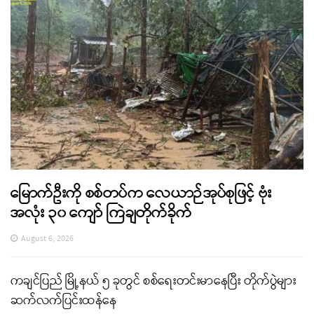
မြောက်ဦးကို စစ်တပ်က လေယာဉ်အုပ်စုဖြင့် ဗုံး
အလုံး ၃၀ ကျော် ကြဲချတိုက်ခိုက်
August 6, 2026
ကချင်ပြည် မြို့နယ် ၅ ခုတွင် စစ်ရေးတင်းမာနေပြီး တိုက်ပွဲများ
ဆက်လက်ပြင်းထန်နေ