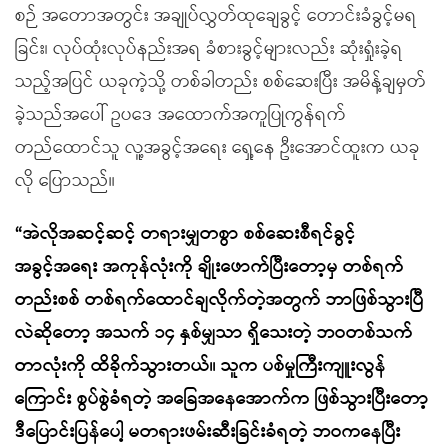
စဉ် အတောအတွင်း အချုပ်လွှတ်ထုချေခွင့် တောင်းခံခွင့်မရ
ခြင်း၊ လုပ်ထုံးလုပ်နည်းအရ ခံစားခွင့်များလည်း ဆုံးရှုံးခဲ့ရ
သည့်အပြင် ယခုကဲ့သို့ တစ်ခါတည်း စစ်ဆေးပြီး အမိန့်ချမှတ်
ခဲ့သည်အပေါ် ဥပဒေ အထောက်အကူပြုကွန်ရက်
တည်ထောင်သူ လူ့အခွင့်အရေး ရှေ့နေ ဦးအောင်ထူးက ယခု
လို ပြောသည်။
“အဲလိုအဆင့်ဆင့် တရားမျှတစွာ စစ်ဆေးစီရင်ခွင့်
အခွင့်အရေး အကုန်လုံးကို ချိုးဖောက်ပြီးတော့မှ တစ်ရက်
တည်းစစ် တစ်ရက်ထောင်ချလိုက်တဲ့အတွက် ဘာဖြစ်သွားပြီ
လဲဆိုတော့ အသက် ၁၄ နှစ်မျှသာ ရှိသေးတဲ့ ဘဝတစ်သက်
တာလုံးကို ထိခိုက်သွားတယ်။ သူက ပစ်မှုကြီးကျူးလွန်
ကြောင်း စွပ်စွဲခံရတဲ့ အခြေအနေအောက်က ဖြစ်သွားပြီးတော့
ဒီပြောင်းပြန်ပေါ့ မတရားဖမ်းဆီးခြင်းခံရတဲ့ ဘဝကနေပြီး