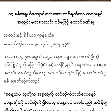
၁၄ နှစ်အရွယ်ကျောင်းသားအား တစ်ရက်တာ တရားခွင်
အတွင်း မတရားသင်း ပုဒ်မဖြင့် ထောင်ဒဏ်ချ
သတင်းနှင့် မီဒီယာ ကွန်ရက်။
အောက်တိုဘာလ ၃၁ ရက်၊ ၂၀၁၇ ခုနှစ်။
အသက် ၁၄ နှစ်အရွယ် အဋ္ဌမတန်းကျောင်းသားတစ်ဦးကို
ရှမ်းပြည်နယ် မြောက်ပိုင်း နမ့်ဆန်မြို့နယ်တရားရုံးမှ မတရား
အသင်း ဆက်သွယ်ရေး ဥပဒေ ပုဒ်မ ၁၇/၁ ဖြင့် ထောင်ဒဏ် ၂
နှစ် ချမှတ်လိုက်သည်။
“မနေ့ကပဲ သူတို့က အမှုတွဲကို တင်လိုက်တယ်လေနော်။
တရားရုံးကို တင်လိုက်ပြီးတော့ မနေ့ကပဲ တခါတည်း အမိန့်ချ
လိုက်တယ်ပေါ့။”
ဟု တအာင်း ဥပဒေအထောက်အကူပြုအဖွဲ့