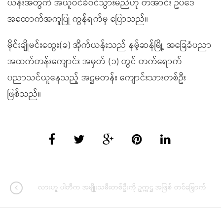
ယန်းအတွက် အယူဝင်ခံဝင်သွားမည်ဟု တအာင်း ဥပဒေ
အထောက်အကူပြု ကွန်ရက်မှ ပြောသည်။
မိုင်းချိုမင်းထွေး(ခ) အိုက်ယန်းသည် နမ့်ဆန်မြို့ အခြေခံပညာ
အထက်တန်းကျောင်း အမှတ် (၁) တွင် တက်ရောက်
ပညာသင်ယူနေသည့် အဋ္ဌမတန်း ကျောင်းသားတစ်ဦး
ဖြစ်သည်။
လားဟူ ပါတီက အမျိုးသမီးတစ်ဦးကို ဥက္ကဌ အဖြစ် တင်မြှောက်