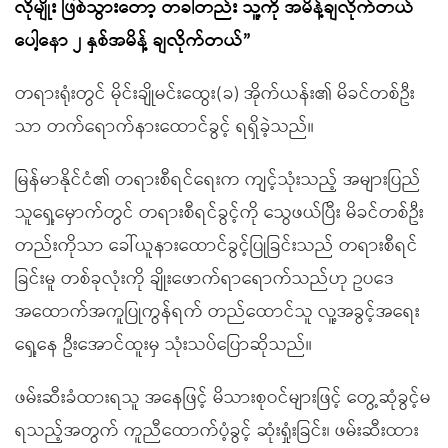
လိုမျိုး ဖြစ်သွားတော့ တခါတည်း သူ့ကို အမိန့်ချလိုက်တယ်
ပေါ့နော ၂ နှစ်အမိန့် ချလိုက်တယ်”
တရားရုံးတွင် မိုင်းချိုမင်းထွေး(ခ) အိုက်ယန်း၏ မိခင်တစ်ဦး
သာ တက်ရောက်နားထောင်ခွင့် ရရှိခဲ့သည်။
မြန်မာနိုင်ငံ၏ တရားစီရင်ရေးက ကျင့်သုံးသည့် အများပြည်
သူရှေ့မှောက်တွင် တရားစီရင်ခွင့်ကို သွေဖယ်ပြီး မိခင်တစ်ဦး
တည်းကိုသာ ခေါ်ယူနားထောင်ခွင့်ပြုခြင်းသည် တရားစီရင်
ခြင်းမူ တစ်ခုလုံးကို ချိုးဖောက်ရာရောက်သည်ဟု ဥပဒေ
အထောက်အကူပြုကွန်ရက် တည်ထောင်သူ လူ့အခွင့်အရေး
ရှေ့နေ ဦးအောင်ထူးမှ သုံးသပ်ပြောဆိုသည်။
ဖမ်းဆီးခံထားရသူ အနေဖြင့် မိသားစုဝင်များဖြင့် တွေ့ဆုံခွင့်မ
ရသည့်အတွက် ကူညီထောက်ပံ့ခွင့် ဆုံးရှုံးခြင်း၊ ဖမ်းဆီးထား