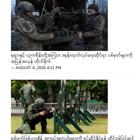
ရုရှားနှင့် ယူကရိန်းတို့အကြား ဒရုန်းထုတ်လုပ်ရေးဆိုင်ရာ ပစ်မှတ်များကို
အပြန်အလှန် တိုက်ခိုက်
—
AUGUST 6, 2026 4:12 PM
စစ်မက်ဖြစ်ပွားချိန် အကျပ်အတည်းများကို ရင်ဆိုင်နိုင်ရန် ထိုင်ဝမ်ပြင်ဆင်