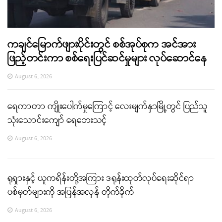
ကချင်မြောက်ဖျားပိုင်းတွင် စစ်အုပ်စုက အင်အား
ဖြည့်တင်းကာ စစ်ရေးပြင်ဆင်မှုများ လုပ်ဆောင်နေ
August 6, 2026
ရေကာတာ ကျိုးပေါက်မှုကြောင့် လေးမျက်နှာမြို့တွင် ပြည်သူ
သုံးသောင်းကျော် ရေဘေးသင့်
August 6, 2026
ရုရှားနှင့် ယူကရိန်းတို့အကြား ဒရုန်းထုတ်လုပ်ရေးဆိုင်ရာ
ပစ်မှတ်များကို အပြန်အလှန် တိုက်ခိုက်
August 6, 2026