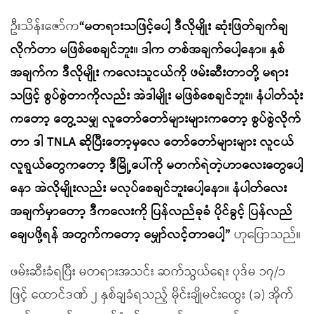
ဦးသိန်းဇော်က
“မတရားသဖြင့်ပေါ့ ဒီလိုမျိုး ဆုံးဖြတ်ချက်ချ
လိုက်တာ မဖြစ်စေချင်ဘူး။ ဒါက တစ်အချက်ပေါ့နော။ နှစ်
အချက်က ဒီလိုမျိုး ကလေးသူငယ်ကို ဖမ်းဆီးတာတို့ မရား
သဖြင့် စွပ်စွဲတာကိုလည်း အဲဒါမျိုး မဖြစ်စေချင်ဘူး။ နံပါတ်သုံး
ကတော့ တွေ့သမျှ လူတော်တော်များများကတော့ စွပ်စွဲလိုက်
တာ ဒါ TNLA ဆိုပြီးတော့မှလေ တော်တော်များများ လူငယ်
လူရွယ်တွေကတော့ ဒီမြို့ပေါ်ကို မတက်ရဲတဲ့ဟာလေးတွေပေါ့
နော အဲလိုမျိုးလည်း မလုပ်စေချင်ဘူးပေါ့နော။ နံပါတ်လေး
အချက်မှာတော့ ဒီကလေးကို ပြန်လည်ခုခံ ပိုင်ခွင့် ပြန်လည်
ချေပဖို့ရန် အတွက်ကတော့ မျှော်လင့်တာပေါ့”
ဟုပြောသည်။
ဖမ်းဆီးခံရပြီး မတရားအသင်း ဆက်သွယ်ရေး ပုဒ်မ ၁၇/၁
ဖြင့် ထောင်ဒဏ် ၂ နှစ်ချခံရသည့် မိုင်းချိုမင်းထွေး (ခ) အိုက်