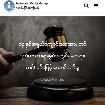
Men
၁၄ နှစ်အရွယ်ကျောင်းသားအား တစ်
ရက်တာ တရားခွင်အတွင်း မတရား
သင်း ပုဒ်မဖြင့် ထောင်ဒဏ်ချ
October 31, 2017