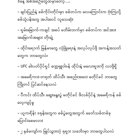
ဒီနေ့ အစီအစဉ်တွေထဲမှာတော့…..
– ချင်းပြည်နဲ့ စစ်ကိုင်းတိုင်းမှာ စစ်တပ်က လေကြောင်းက ဗုံးကြဲလို့
စစ်သုံ့ပန်းတွေ အပါအဝင် လူသေဆုံး
– ရှမ်းမြောက်-ကချင် အစပ် မဘိမ်းဘက်မှာ စစ်တပ်က အင်အား
အမြောက်အများ တိုးချဲ့
– ထိုင်းရောက် မြန်မာတွေ လုံခြုံရေးနဲ့ အလုပ်လုပ်ဖို့ အကန့်အသတ်
တွေက ဘာတွေလဲ။
– UFC ခါးပတ်ပိုင်ရှင် ဂျော့ရှူဝါဗန် ထိုင်းနဲ့ မလေးရှားကို လာဖို့ရှိ
– အမေရိကား-တရုတ် ထိပ်သီး အစည်းအဝေး မတိုင်ခင် ဘာတွေ
ကြိုတင် ပြင်ဆင်နေသလဲ
– ပီကင်း ထိပ်သီး ဆွေးနွေးပွဲ မတိုင်ခင် ဖိလစ်ပိုင်နဲ့ အမေရိကန် စစ်
လေ့ကျင့်မှု
– ယူကရိန်း ဒရုန်းတွေက စစ်ပွဲတွေအတွက် ခေတ်သစ်တစ်ခု
ပြောင်းစေမလား
– ၂ နှစ်ကျော်က မြုပ်သွားတဲ့ ရုရှား သင်္ဘောမှာ ဘာတွေပါသလဲ