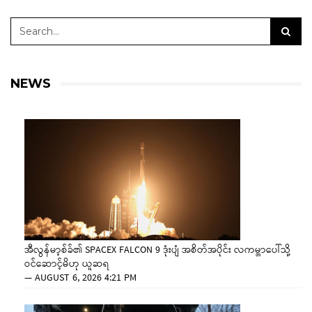
NEWS
အီလွန်မာ့စ်ခ်၏ SPACEX FALCON 9 ဒုံးပျံ အစိတ်အပိုင်း လကမ္ဘာပေါ်သို့
ဝင်ဆောင့်မိဟု ယူဆရ
—
AUGUST 6, 2026 4:21 PM