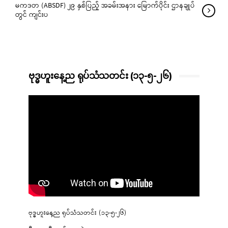
မကဒတ (ABSDF) ၂၉ နှစ်ပြည့် အခမ်းအနား မြောက်ပိုင်း ဌာနချုပ်
တွင် ကျင်းပ
ဗုဒ္ဓဟူးနေ့ည ရုပ်သံသတင်း (၁၃-၅-၂၆)
ဗုဒ္ဓဟူးနေ့ည ရုပ်သံသတင်း (၁၃-၅-၂၆)