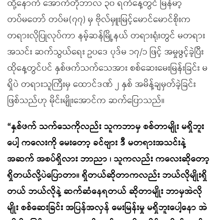
ထို့နောက် အောက်တိုဘာလ ၃၀ ရက်နေ့တွင် မြန်မာ့
တပ်မတော် တပ်မ(၇၇) မှ ဗိုလ်မှူးမြင့်မောင်မောင်စိုးက
တရားလိုပြုလုပ်ကာ နမ့်ဆန်မြို့နယ် တရားရုံးတွင် မတရား
အသင်း ဆက်သွယ်ရေး ဥပဒေ ပုဒ်မ ၁၇/၁ ဖြင့် အမှုဖွင့်ခဲ့ပြီး
ထိုနေ့တွင်ပင် နှစ်ဖက်သက်သေအား စစ်ဆေးမေးမြန်းခြင်း မ
ရှိပဲ တရားသူကြီးမှ ထောင်ဒဏ် ၂ နှစ် အမိန့်ချမှတ်ခဲ့ခြင်း
ဖြစ်သည်ဟု မိုင်းမျိုးအောင်က ဆက်ပြောသည်။
“နှစ်ဖက် သက်သေကိုလည်း သူကဘာမှ စစ်တာမျိုး မရှိဘူး
ပေါ့ ကလေးကို မေးတော့ ခင်ဗျား ဒီ မတရားအသင်းနဲ့
အဆက် အစပ်ရှိလား ဘာညာ ၊ သူကလည်း ကလေးဆိုတော့
ရှိတယ်လို့ပဲပြောတာ။ ရှိတယ်ဆိုတာကလည်း ဘယ်လိုမျိုးရှိ
တယ် ဘယ်လိုနဲ့ ဆက်ဆံနေရတယ် ဆိုတာမျိုး ဘာမှအဲလို
မျိုး စစ်ဆေးခြင်း အပြန်အလှန် မေးမြန်းမှု မရှိဘူးပေါ့နော အဲ