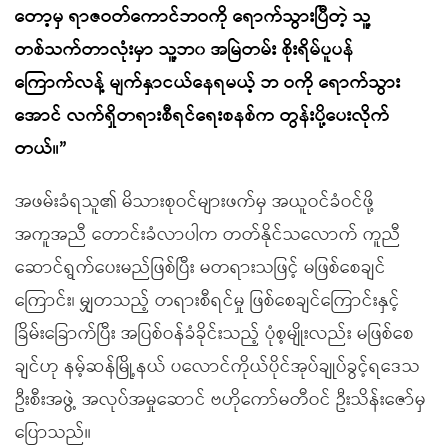
တော့မှ ရာဇဝတ်ကောင်ဘဝကို ရောက်သွားပြီတဲ့ သူ့
တစ်သက်တာလုံးမှာ သူ့ဘ၀ အမြဲတမ်း စိုးရိမ်ပူပန်
ကြောက်လန့် မျက်နှာငယ်နေရမယ့် ဘ ဝကို ရောက်သွား
အောင် လက်ရှိတရားစီရင်ရေးစနစ်က တွန်းပို့ပေးလိုက်
တယ်။”
အဖမ်းခံရသူ၏ မိသားစုဝင်များဖက်မှ အယူဝင်ခံဝင်ဖို့
အကူအညီ တောင်းခံလာပါက တတ်နိုင်သလောက် ကူညီ
ဆောင်ရွက်ပေးမည်ဖြစ်ပြီး မတရားသဖြင့် မဖြစ်စေချင်
ကြောင်း၊ မျှတသည့် တရားစီရင်မှု ဖြစ်စေချင်ကြောင်းနှင့်
ခြိမ်းခြောက်ပြီး အပြစ်ဝန်ခံခိုင်းသည့် ပုံစ့မျိုးလည်း မဖြစ်စေ
ချင်ဟု နမ့်ဆန်မြို့နယ် ပလောင်ကိုယ်ပိုင်အုပ်ချုပ်ခွင့်ရဒေသ
ဦးစီးအဖွဲ့ အလုပ်အမှုဆောင် ဗဟိုကော်မတီဝင် ဦးသိန်းဇော်မှ
ပြောသည်။