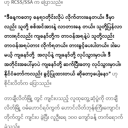
ဟု RCSS/SSA က ပြောသည်။
“ဒီနေ့ကတော့ နေရာတိုင်းလိုပဲ လိုက်တားနေတယ်။ ဒီမှာ
လည်း သူတို့ စစ်အင်အားနဲ့ လာတားနေ တယ်။ သူတို့ပြန်လာ
တားရင်လည်း ကျနော်တို့က တာဝန်အရနဲ့ပဲ သူတို့လည်း
တာဝန်အရပဲတား လိုက်ရတယ်။ တားခွင့်ပေးပါတယ်။ ဒါပေ
မယ့် ကျနော်တို့ အလုပ်နဲ့ ကျနော်တို့ လုပ်သွားမှာပါ။ ဒီ
အတိုင်းအပေါ်မှာပဲ ကျနော်တို့ ဆက်ပြီးတော့ လုပ်သွားမှာပါ။
နိုင်ငံတော်ကလည်း ခွင့်ပြုထားတယ် ဆိုတော့ပေါ့နော”
ဟု
စိုင်းလိတ်က ပြောသည်။
တာချီလိတ်မြို့ တွင် ကျင်းပသည့် လူထုတွေ့ဆုံပွဲကို တာချီ
လိတ်မြို့ ဝမ်ဟောင်ရပ်ကွက် ဟောင်လိတ်ဘုန်းကြီးကျောင်း
တိုက်တွင် ကျင်းပ ခဲ့ပြီး လူဦးရေ ၁၀၀ ကျော်ခန့် တက်ရောက်
ခဲ့သည်။