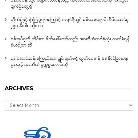
အောင်ပန်းတွင် ပျောက်ဆုံးနေသည့် ကလေးငယ်အလောင်းကို ရေတွင်း
ပျက်၌တွေ့ရှိ
တိုက်ပွဲနှင့် ဗုံးကြဲမှုများကြောင့် ကရင်နီတွင် စစ်ဘေးရှောင် အိမ်ထောင်စု
၂၅၀ နီးပါး တိုးလာ
စစ်အုပ်စုကို ထိုင်းက ဖိတ်ခေါ်သော်လည်း အာဆီယံတစ်စုံလုံး လက်ခံရန်
ခဲယဉ်းဟု ဆို
ဒေါ်အောင်ဆန်းစုကြည်အား ချွင်းချက်မရှိ လွှတ်ပေးရန် US နိုင်ငံခြားရေး
ဌာနနှင့် အာဆီယံ ဥက္ကဋ္ဌတောင်းဆို
ARCHIVES