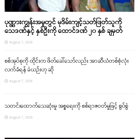
ပုဏ္ဏားကျွန်းအမှုတွင် မုဒိမ်းကျင့်သတ်ဖြတ်သူကို
သေဒဏ်နှင့် နှစ်ဦးကို ထောင်ဒဏ် ၂၀ နှစ် ချမှတ်
August 7, 2026
စစ်အုပ်စုကို ထိုင်းက ဖိတ်ခေါ်သော်လည်း အာဆီယံတစ်စုံလုံး
လက်ခံရန် ခဲယဉ်းဟု ဆို
August 7, 2026
သတင်းထောက်သေဆုံးမှု အစ္စရေးကို စစ်ရာဇဝတ်မှုဖြင့် စွပ်စွဲ
August 7, 2026