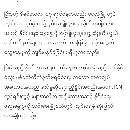
ပြီးခဲ့တဲ့ ဒီဇင်ဘာလ ၁၇ ရက်နေ့ကလည်း ပင်လုံမြို့ တွင်
ကျင်းပပြုလုပ်ခဲ့သည့် ရှမ်းလူမျိုးများအလိုက် အမျိုးသား
အဆင့် နိုင်ငံရေးဆွေးနွေးပွဲ အကြိုလူထုတွေ့ဆုံပွဲကို လွယ်
လင်တပ်နယ်မှူးက လာရောက် တားမြစ်ခဲ့သည့်အတွက်
ဆွေးနွေးပွဲကို ကျင်းပနိုင်ခဲ့ခြင်း မရှိဟုသိရသည်။
ပြီးခဲ့သည့် နိုဝင်ဘာလ ၂၇ ရက်နေ့က ကျင်းပခဲ့သည့် တစ်နိုင်
ငံလုံး ပစ်ခတ်တိုက်ခိုက်မှုရပ်စဲရေး သဘော တူစာချုပ်
အကောင်အထည် ဖော်မှုဆိုင်ရာ ညှိနှိုင်းအစည်းအဝေး JICM
တွင်ရှမ်းလူမျိုးများအလိုက် အမျိုးသားအဆင့် နိုင်ငံရေး
ဆွေးနွေးပွဲကို လင်းခေးမြို့နယ်တွင် ကျင်းပရန် ဆုံးဖြတ်
ထားခဲ့ကြသည်။