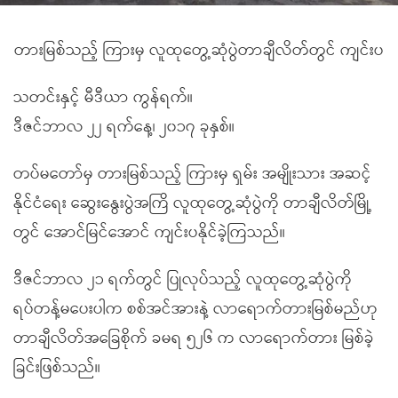
တားမြစ်သည့် ကြားမှ လူထုတွေ့ဆုံပွဲတာချီလိတ်တွင် ကျင်းပ
သတင်းနှင့် မီဒီယာ ကွန်ရက်။
ဒီဇင်ဘာလ ၂၂ ရက်နေ့၊ ၂၀၁၇ ခုနှစ်။
တပ်မတော်မှ တားမြစ်သည့် ကြားမှ ရှမ်း အမျိုးသား အဆင့်
နိုင်ငံရေး ဆွေးနွေးပွဲအကြိ လူထုတွေ့ဆုံပွဲကို တာချီလိတ်မြို့
တွင် အောင်မြင်အောင် ကျင်းပနိုင်ခဲ့ကြသည်။
ဒီဇင်ဘာလ ၂၁ ရက်တွင် ပြုလုပ်သည့် လူထုတွေ့ဆုံပွဲကို
ရပ်တန့်မပေးပါက စစ်အင်အားနဲ့ လာရောက်တားမြစ်မည်ဟု
တာချီလိတ်အခြေစိုက် ခမရ ၅၂၆ က လာရောက်တား မြစ်ခဲ့
ခြင်းဖြစ်သည်။