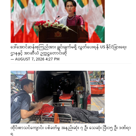
ဒေါ်အောင်ဆန်းစုကြည်အား ချွင်းချက်မရှိ လွှတ်ပေးရန် US နိုင်ငံခြားရေး
ဌာနနှင့် အာဆီယံ ဥက္ကဋ္ဌတောင်းဆို
—
AUGUST 7, 2026 4:27 PM
ထိုင်းစာသင်ကျောင်း ပစ်ခတ်မှု အနည်းဆုံး ၇ ဦး သေဆုံး ပြီး၁၅ ဦး ဒဏ်ရာ
ရ