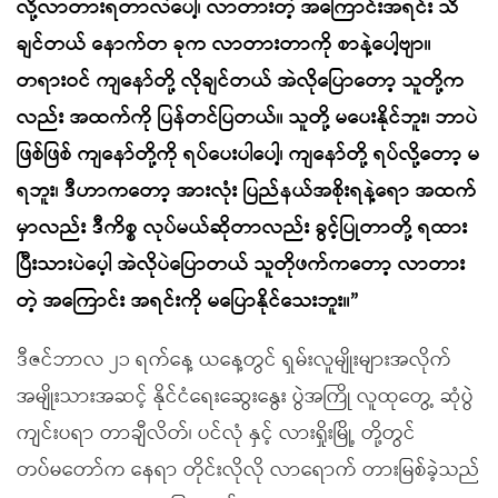
လို့လာတားရတာလဲပေါ့၊ လာတားတဲ့ အကြောင်းအရင်း သိ
ချင်တယ် နောက်တ ခုက လာတားတာကို စာနဲ့ပေါ့ဗျာ။
တရားဝင် ကျနော်တို့ လိုချင်တယ် အဲလိုပြောတော့ သူတို့က
လည်း အထက်ကို ပြန်တင်ပြတယ်။ သူတို့ မပေးနိုင်ဘူး၊ ဘာပဲ
ဖြစ်ဖြစ် ကျနော်တို့ကို ရပ်ပေးပါပေါ့၊ ကျနော်တို့ ရပ်လို့တော့ မ
ရဘူး၊ ဒီဟာကတော့ အားလုံး ပြည်နယ်အစိုးရနဲ့ရော အထက်
မှာလည်း ဒီကိစ္စ လုပ်မယ်ဆိုတာလည်း ခွင့်ပြုတာတို့ ရထား
ပြီးသားပဲပေ့ါ အဲလိုပဲပြောတယ် သူတိုဖက်ကတော့ လာတား
တဲ့ အကြောင်း အရင်းကို မပြောနိုင်သေးဘူး။”
ဒီဇင်ဘာလ ၂၁ ရက်နေ့ ယနေ့တွင် ရှမ်းလူမျိုးများအလိုက်
အမျိုးသားအဆင့် နိုင်ငံရေးဆွေးနွေး ပွဲအကြို လူထုတွေ့ ဆုံပွဲ
ကျင်းပရာ တာချီလိတ်၊ ပင်လုံ နှင့် လားရှိုးမြို့ တို့တွင်
တပ်မတော်က နေရာ တိုင်းလိုလို လာရောက် တားမြစ်ခဲ့သည်