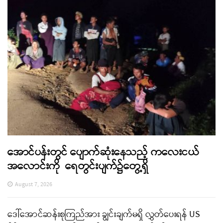
အောင်ပန်းတွင် ပျောက်ဆုံးနေသည့် ကလေးငယ်
အလောင်းကို ရေတွင်းပျက်၌တွေ့ရှိ
August 7, 2026
ဒေါ်အောင်ဆန်းစုကြည်အား ချွင်းချက်မရှိ လွှတ်ပေးရန် US