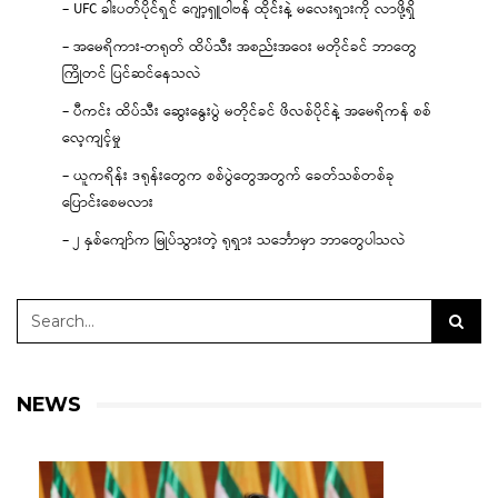
– UFC ခါးပတ်ပိုင်ရှင် ဂျော့ရှူဝါဗန် ထိုင်းနဲ့ မလေးရှားကို လာဖို့ရှိ
– အမေရိကား-တရုတ် ထိပ်သီး အစည်းအဝေး မတိုင်ခင် ဘာတွေ
ကြိုတင် ပြင်ဆင်နေသလဲ
– ပီကင်း ထိပ်သီး ဆွေးနွေးပွဲ မတိုင်ခင် ဖိလစ်ပိုင်နဲ့ အမေရိကန် စစ်
လေ့ကျင့်မှု
– ယူကရိန်း ဒရုန်းတွေက စစ်ပွဲတွေအတွက် ခေတ်သစ်တစ်ခု
ပြောင်းစေမလား
– ၂ နှစ်ကျော်က မြုပ်သွားတဲ့ ရုရှား သင်္ဘောမှာ ဘာတွေပါသလဲ
NEWS