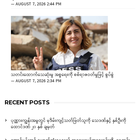
—
AUGUST 7, 2026 2:44 PM
သတင်းထောက်သေဆုံးမှု အစ္စရေးကို စစ်ရာဇဝတ်မှုဖြင့် စွပ်စွဲ
—
AUGUST 7, 2026 2:34 PM
RECENT POSTS
ပုဏ္ဏားကျွန်းအမှုတွင် မုဒိမ်းကျင့်သတ်ဖြတ်သူကို သေဒဏ်နှင့် နှစ်ဦးကို
ထောင်ဒဏ် ၂၀ နှစ် ချမှတ်