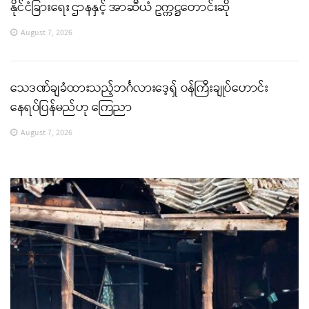
နိုင်ငံခြားရေး ဌာနနှင့် အာဆီယံ ဥက္ကဋ္ဌတောင်းဆို
August 7, 2026
သေဒဏ်ချခံထားသည့်ဘင်္ဂလားဒေ့ရှ် ဝန်ကြီးချုပ်ဟောင်း
နေရပ်ပြန်မည်ဟု ကြေညာ
August 7, 2026