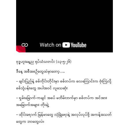
ဗုဒ္ဓဟူးနေ့ည ရုပ်သံသတင်း (၁၃-၅-၂၆)
ဒီနေ့ အစီအစဉ်တွေထဲမှာတော့…..
– ချင်းပြည်နဲ့ စစ်ကိုင်းတိုင်းမှာ စစ်တပ်က လေကြောင်းက ဗုံးကြဲလို့
စစ်သုံ့ပန်းတွေ အပါအဝင် လူသေဆုံး
– ရှမ်းမြောက်-ကချင် အစပ် မဘိမ်းဘက်မှာ စစ်တပ်က အင်အား
အမြောက်အများ တိုးချဲ့
– ထိုင်းရောက် မြန်မာတွေ လုံခြုံရေးနဲ့ အလုပ်လုပ်ဖို့ အကန့်အသတ်
တွေက ဘာတွေလဲ။