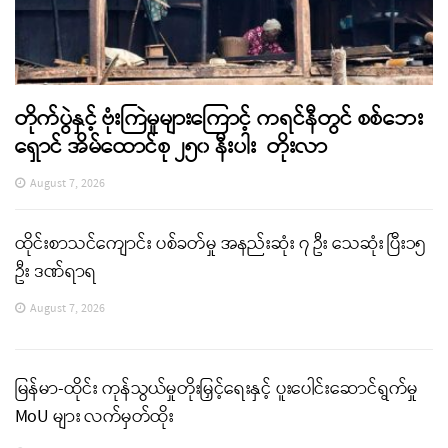
တိုက်ပွဲနှင့် ဗုံးကြဲမှုများကြောင့် ကရင်နီတွင် စစ်ဘေး
ရှောင် အိမ်ထောင်စု ၂၅၀ နီးပါး တိုးလာ
August 7, 2026
ထိုင်းစာသင်ကျောင်း ပစ်ခတ်မှု အနည်းဆုံး ၇ ဦး သေဆုံး ပြီး၁၅
ဦး ဒဏ်ရာရ
August 7, 2026
မြန်မာ-ထိုင်း ကုန်သွယ်မှုတိုးမြှင့်ရေးနှင့် ပူးပေါင်းဆောင်ရွက်မှု
MoU များ လက်မှတ်ထိုး