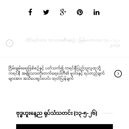
တိုင်းရင်းသား ဘာသာအစီအစဉ် ( မြန်မာဘာသာ) ၁၇ – ၁၂ –
၂၀၁၇။
ငြိမ်းချမ်းရေးဖြစ်စဉ်နှင့် ပတ်သက်၍ ကရင်နီပြည်သူလူထုသို့
ကရင်နီ အမျိုးသားတိုးတက်ရေးပါတီ၏ မူဝါဒနှင့် ရပ်တည်ချက်
များအား အသိပေးရှင်းလင်း ထုတ်ပြန်ချက်
ဗုဒ္ဓဟူးနေ့ည ရုပ်သံသတင်း (၁၃-၅-၂၆)