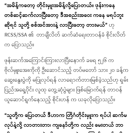
“အမိန့်ကတော့ တိုင်းမှူးအမိန့်လို့ပြောတယ်။ ဖုန်းကနေ
တစ်ဆင့်ဆက်လာပြီးတော့ ဒီအစည်းအဝေး ကနေ မရပ်ဘူး
ဆိုရင် သူတို့ စစ်အင်အားနဲ့ လာပြီးတော့ တားမယ်”
ဟု
RCSS/SSA ၏ တာချီလိတ် ဆက်ဆံရေးတာဝန်ခံ စိုင်းလိတ်
က ပြောသည်။
ဖုန်းဆက်အကြောင်းကြားလာပြီးနောက် ခမရ ၅၂၆ က
ဗိုလ်မှူးအေးကိုကို ဦးဆောင်သည့် တပ်မတော် သား ၂၀ ခန့်က
ဆွေးနွေးပွဲကို မပြုလုပ်ရန် လာရောက်တားမြစ်ခဲ့သည်ဟု ရှမ်း
ပြည်အရှေ့ပိုင်း လူထု တွေ့ဆုံပွဲများ ဖြစ်မြောက်ရန် တာဝန်
ယူဆောင်ရွက်နေသည့် စိုင်းဟန် က ယခုလိုပြောသည်။
“သူတို့က ပြောတယ် ဒီဟာက တြိဂံတိုင်းမှူးက ရပ်ပါ ဆက်မ
လုပ်နဲ့လို့ လာတားတာ၊ ကျနော်တို့က လည်း မေးတယ် ဘာ