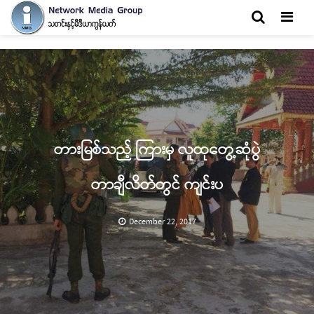
Men
တားမြစ်သည့် ကြားမှ လူထုတွေ့ဆုံပွဲ
တာချီလိတ်တွင် ကျင်းပ
December 22, 2017