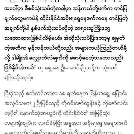
အပေါ်မှာ စီစစ်သုံးသပ်တဲ့အခါမှာ အန်ကယ်တို့ဖက်က တင်ပြ
ချက်တွေမကပဲနဲ့ ထိုင်းနိုင်ငံအစိုးရရှေ့နေဖက်ကနေ တင်ပြတဲ့
အချက်ကိုပါ နှစ်ဖက်သုံးသပ်လိုတဲ့ တရားသူကြီးတွေ
သဘောထားဖြစ်ပါလိမ့်မယ်။ အဲလိုသုံးသပ်ပြီးတော့မှ ချမှတ်
တဲ့အထိက မှန်ကန်တယ်လို့လည်း အများကယုံကြည်တယ်မို့
လို့ ဒါမျိုး၏ လျှောက်လဲချက်ကို စောင့်နေတဲ့သဘောလည်း
ဖြစ်နိုင်ပါတယ်”
ဟု ရှေ့ နေ ဦးအောင်မျိုးသန့်က သုံးသပ်
ပြောဆိုသည်။
ပြီးခဲ့သည့် စက်တင်ဘာလ ၁၈ ရက်နေ့က မြန်မာရွှေ့ ပြောင်း
အလုပ်သမား ၂ ဦးဖြစ်သည့် ကိုဝင်းဇော်ထွန်းနှင့် ကိုဇော်လင်း
တ့ို၏ နောက်ဆုံးအယူခံကို ထိုင်းနိုင်ငံ၏ အမြင့်ဆုံး
တရားရုံးချုပ်က လက်ခံခဲ့ပြီး အမှုအား အစိုးရရှေ့ နေများဖက်
မှ လျှောက်လဲချက်ပေးရမည့်ရက်ကို အောက်တိုဘာလ ၂၂