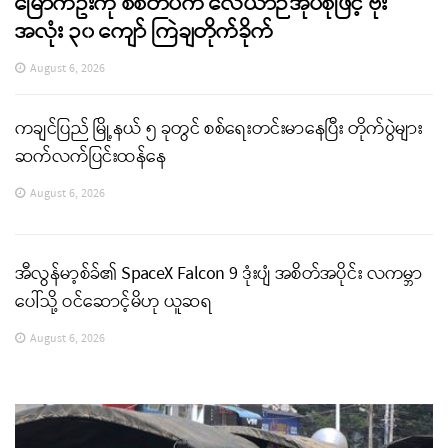
မြောက်ဦးကို စစ်တပ်က လေယာဉ်အုပ်စုဖြင့် ဗုံး
အလုံး ၃၀ ကျော် ကြဲချတိုက်ခိုက်
August 6, 2026
ကချင်ပြည် မြို့နယ် ၅ ခုတွင် စစ်ရေးတင်းမာနေပြီး တိုက်ပွဲများ
ဆက်လက်ပြင်းထန်နေ
August 6, 2026
အီလွန်မာ့စ်ခ်၏ SpaceX Falcon 9 ဒုံးပျံ အစိတ်အပိုင်း လကမ္ဘာ
ပေါ်သို့ ဝင်ဆောင့်မိဟု ယူဆရ
August 6, 2026