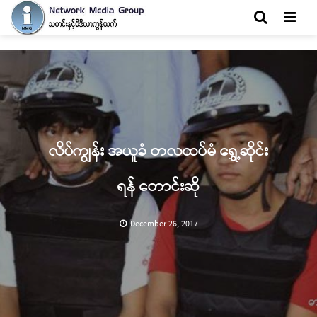
Men
လိပ်ကျွန်း အယူခံ တလထပ်မံ ရွှေ့ဆိုင်း
ရန် တောင်းဆို
December 26, 2017