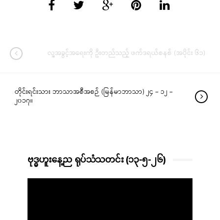
လူ့အခွင့်အရေးကို ဦးတည်သည့် ဖက်ဒရယ်စနစ် (အပိုင်း ၆၁)
တိုင်းရင်းသား ဘာသာအစီအစဉ် (မြန်မာဘာသာ) ၂၄ – ၁၂ –
၂၀၁၇။
ဗုဒ္ဓဟူးနေ့ည ရုပ်သံသတင်း (၁၃-၅-၂၆)