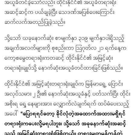
အယူခံတင်ခဲ့သော်လည်း ထိုင်းနိုင်ငံ၏ အယူခံတရားရုံး
အဆင့်ဆင့်က ပယ်ချခဲ့ပြီး သေဒဏ်အပြစ်ပေးကြောင်း
ဆက်လက်အတည်ပြုခဲ့သည်။
သို့သော် ယခုနောက်ဆုံး စာမျက်နှာ ၃၁၉ မျက်နှာပါရှိသည့်
အချက်အလက်များကို စုစည်းကာ သြဂုတ်လ ၂၁ ရက်နေ့က
ကော့စမွေတရားရုံးကတဆင့် ထိုင်းနိုင်ငံ၏ အမြင့်ဆုံး
တရားရုံးချုပ်သို့ နောက်ဆုံးအယူခံတင်ထားခြင်းဖြစ်သည်။
ထိုင်းနိုင်ငံ၏ အမြင့်ဆုံးတရားရုံးချုပ်က မြန်မာရွှေ့ ပြောင်း
အလုပ်သမား ၂ ဦး၏ နောက်ဆုံးအယူခံနှင့် ပတ်သက်ပြီး ထိုင်း
အစိုးရ ရှေ့ နေများအား လျှောက်လဲချက်ရက် ထပ်မံပေးသည့်
အပေါ်
“ပြောရရင်တော့ ခိုင်လုံတဲ့အထောက်အထားမရှိရင်
တရားရုံးကပေးလို့မရပါဘူး။ သို့သော် အခုနောက်ဆုံးအဆင့်
သည် အမြင့်ဆုံးတရားရုံးဖြစ်တယ်။ တရားမျှတမှန်ကန်တဲ့