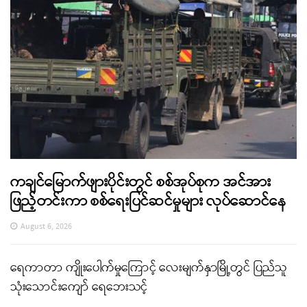
ကချင်မြောက်ဖျားပိုင်းတွင် စစ်အုပ်စုက အင်အား
ဖြည့်တင်းကာ စစ်ရေးပြင်ဆင်မှုများ လုပ်ဆောင်နေ
August 6, 2026
ရေကာတာ ကျိုးပေါက်မှုကြောင့် လေးမျက်နှာမြို့တွင် ပြည်သူ
သုံးသောင်းကျော် ရေဘေးသင့်