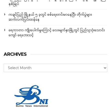
နစ်မြုပ်
ကချင်ပြည် မြို့နယ် ၅ ခုတွင် စစ်ရေးတင်းမာနေပြီး တိုက်ပွဲများ
ဆက်လက်ပြင်းထန်နေ
ရေကာတာ ကျိုးပေါက်မှုကြောင့် လေးမျက်နှာမြို့တွင် ပြည်သူသုံးသောင်း
ကျော် ရေဘေးသင့်
ARCHIVES