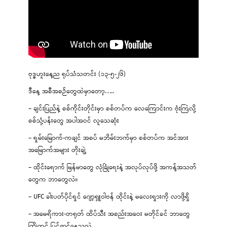
ဗုဒ္ဓဟူးနေ့ည ရုပ်သံသတင်း (၁၃-၅-၂၆)
ဒီနေ့ အစီအစဉ်တွေထဲမှာတော့…..
– ချင်းပြည်နဲ့ စစ်ကိုင်းတိုင်းမှာ စစ်တပ်က လေကြောင်းက ဗုံးကြဲလို့
စစ်သုံ့ပန်းတွေ အပါအဝင် လူသေဆုံး
– ရှမ်းမြောက်-ကချင် အစပ် မဘိမ်းဘက်မှာ စစ်တပ်က အင်အား
အမြောက်အများ တိုးချဲ့
– ထိုင်းရောက် မြန်မာတွေ လုံခြုံရေးနဲ့ အလုပ်လုပ်ဖို့ အကန့်အသတ်
တွေက ဘာတွေလဲ။
– UFC ခါးပတ်ပိုင်ရှင် ဂျော့ရှူဝါဗန် ထိုင်းနဲ့ မလေးရှားကို လာဖို့ရှိ
– အမေရိကား-တရုတ် ထိပ်သီး အစည်းအဝေး မတိုင်ခင် ဘာတွေ
ကြိုတင် ပြင်ဆင်နေသလဲ