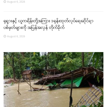
August 6, 2026
ရုရှားနှင့် ယူကရိန်းတို့အကြား ဒရုန်းထုတ်လုပ်ရေးဆိုင်ရာ
ပစ်မှတ်များကို အပြန်အလှန် တိုက်ခိုက်
August 6, 2026