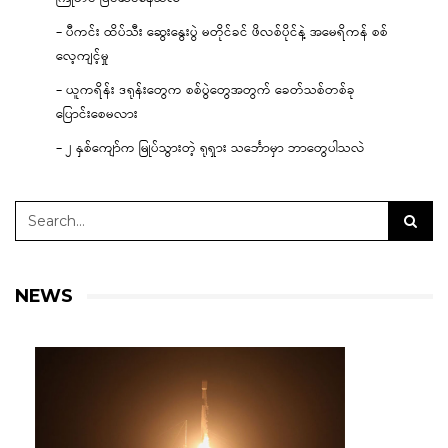
– ပီကင်း ထိပ်သီး ဆွေးနွေးပွဲ မတိုင်ခင် ဖိလစ်ပိုင်နဲ့ အမေရိကန် စစ်
လေ့ကျင့်မှု
– ယူကရိန်း ဒရုန်းတွေက စစ်ပွဲတွေအတွက် ခေတ်သစ်တစ်ခု
ပြောင်းစေမလား
– ၂ နှစ်ကျော်က မြုပ်သွားတဲ့ ရုရှား သင်္ဘောမှာ ဘာတွေပါသလဲ
NEWS