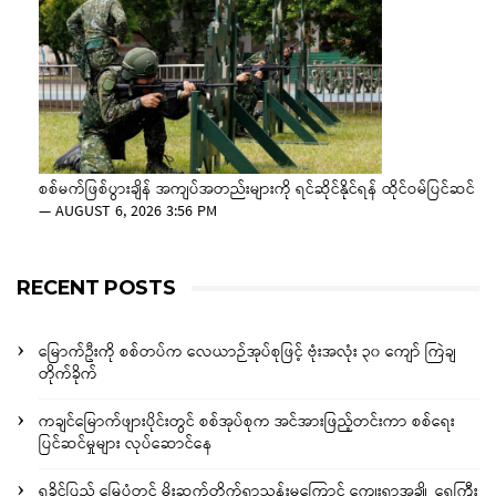
စစ်မက်ဖြစ်ပွားချိန် အကျပ်အတည်းများကို ရင်ဆိုင်နိုင်ရန် ထိုင်ဝမ်ပြင်ဆင်
—
AUGUST 6, 2026 3:56 PM
RECENT POSTS
မြောက်ဦးကို စစ်တပ်က လေယာဉ်အုပ်စုဖြင့် ဗုံးအလုံး ၃၀ ကျော် ကြဲချ
တိုက်ခိုက်
ကချင်မြောက်ဖျားပိုင်းတွင် စစ်အုပ်စုက အင်အားဖြည့်တင်းကာ စစ်ရေး
ပြင်ဆင်မှုများ လုပ်ဆောင်နေ
ရခိုင်ပြည် မြေပုံတွင် မိုးဆက်တိုက်ရွာသွန်းမှုကြောင့် ကျေးရွာအချို့ ရေကြီး