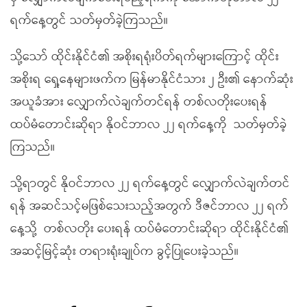
ရက်နေ့တွင် သတ်မှတ်ခဲ့ကြသည်။
သို့သော် ထိုင်းနိုင်ငံ၏ အစိုးရရုံးပိတ်ရက်များကြောင့် ထိုင်း
အစိုးရ ရှေ့နေများဖက်က မြန်မာနိုင်ငံသား ၂ ဦး၏ နောက်ဆုံး
အယူခံအား လျှောက်လဲချက်တင်ရန် တစ်လတိုးပေးရန်
ထပ်မံတောင်းဆိုရာ နိုဝင်ဘာလ ၂၂ ရက်နေ့ကို
သတ်မှတ်ခဲ့
ကြသည်။
သို့ရာတွင် နိုဝင်ဘာလ ၂၂ ရက်နေ့တွင် လျှောက်လဲချက်တင်
ရန် အဆင်သင့်မဖြစ်သေးသည့်အတွက် ဒီဇင်ဘာလ ၂၂ ရက်
နေ့သို့
တစ်လတိုး ပေးရန် ထပ်မံတောင်းဆိုရာ ထိုင်းနိုင်ငံ၏
အဆင့်မြင့်ဆုံး တရားရုံးချုပ်က ခွင့်ပြုပေးခဲ့သည်။