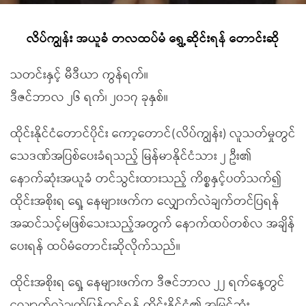
လိပ်ကျွန်း အယူခံ တလထပ်မံ ရွှေ့ဆိုင်းရန် တောင်းဆို
သတင်းနှင့် မီဒီယာ ကွန်ရက်။
ဒီဇင်ဘာလ ၂၆ ရက်၊ ၂၀၁၇ ခုနှစ်။
ထိုင်းနိုင်ငံတောင်ပိုင်း ကော့တောင်(လိပ်ကျွန်း) လူသတ်မှုတွင်
သေဒဏ်အပြစ်ပေးခံရသည့် မြန်မာနိုင်ငံသား ၂ ဦး၏
နောက်ဆုံးအယူခံ တင်သွင်းထားသည့် ကိစ္စနှင့်ပတ်သက်၍
ထိုင်းအစိုးရ ရှေ့ နေများဖက်က လျှောက်လဲချက်တင်ပြရန်
အဆင်သင့်မဖြစ်သေးသည့်အတွက် နောက်ထပ်တစ်လ အချိန်
ပေးရန် ထပ်မံတောင်းဆိုလိုက်သည်။
ထိုင်းအစိုးရ ရှေ့ နေများဖက်က ဒီဇင်ဘာလ ၂၂ ရက်နေ့တွင်
လျှောက်လဲချက်ပြန်တင်ရန် ထိုင်းနိုင်ငံ၏ အမြင့်ဆုံး