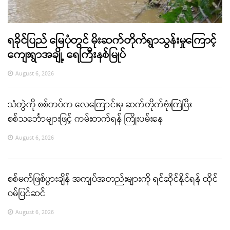
ရခိုင်ပြည် မြေပုံတွင် မိုးဆက်တိုက်ရွာသွန်းမှုကြောင့်
ကျေးရွာအချို့ ရေကြီးနစ်မြုပ်
August 6, 2026
သံတွဲကို စစ်တပ်က လေကြောင်းမှ ဆက်တိုက်ဗုံးကြဲပြီး
စစ်သင်္ဘောများဖြင့် ကမ်းတက်ရန် ကြိုးပမ်းနေ
August 6, 2026
စစ်မက်ဖြစ်ပွားချိန် အကျပ်အတည်းများကို ရင်ဆိုင်နိုင်ရန် ထိုင်
ဝမ်ပြင်ဆင်
August 6, 2026