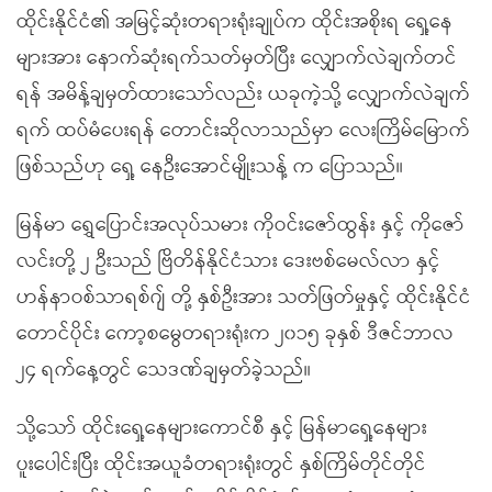
ထိုင်းနိုင်ငံ၏ အမြင့်ဆုံးတရားရုံးချုပ်က ထိုင်းအစိုးရ ရှေ့နေ
များအား နောက်ဆုံးရက်သတ်မှတ်ပြီး လျှောက်လဲချက်တင်
ရန် အမိန့်ချမှတ်ထားသော်လည်း ယခုကဲ့သို့ လျှောက်လဲချက်
ရက် ထပ်မံပေးရန် တောင်းဆိုလာသည်မှာ လေးကြိမ်မြောက်
ဖြစ်သည်ဟု ရှေ့ နေဦးအောင်မျိုးသန့် က ပြောသည်။
မြန်မာ ရွှေပြောင်းအလုပ်သမား ကိုဝင်းဇော်ထွန်း နှင့် ကိုဇော်
လင်းတို့ ၂ ဦးသည် ဗြိတိန်နိုင်ငံသား
ဒေးဗစ်မေလ်လာ နှင့်
ဟန်နာဝစ်သာရစ်ဂျ် တို့ နှစ်ဦး
အား သတ်ဖြတ်မှုနှင့် ထိုင်းနိုင်ငံ
တောင်ပိုင်း ကော့စမွေတရားရုံးက ၂၀၁၅ ခုနှစ် ဒီဇင်ဘာလ
၂၄ ရက်နေ့တွင် သေဒဏ်ချမှတ်ခဲ့သည်။
သို့သော် ထိုင်းရှေ့နေများကောင်စီ နှင့် မြန်မာရှေ့နေများ
ပူးပေါင်းပြီး ထိုင်းအယူခံတရားရုံးတွင် နှစ်ကြိမ်တိုင်တိုင်