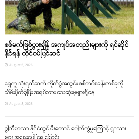
စစ်မက်ဖြစ်ပွားချိန် အကျပ်အတည်းများကို ရင်ဆိုင်
နိုင်ရန် ထိုင်ဝမ်ပြင်ဆင်
August 6, 2026
ရွှေကူ သုံးရက်ဆက် တိုက်ပွဲအတွင်း စစ်တပ်စခန်းတစ်ခုကို
သိမ်းပိုက်ခဲ့ပြီး အရပ်သား သေဆုံးမှုများရှိနေ
August 5, 2026
ဂွါတီမာလာ နိုင်ငံတွင် မီးတောင် ပေါက်ကွဲမှုကြောင့် ရွာသား
များ အရေးပေါ် ရွှေ့ပြောင်း