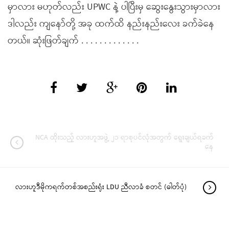
မှာလား မဟုတ်လည်း UPWC နဲ့ ပါပြီးမှ ဆွေးနွေးသွားမှာလား
ဒါလည်း ကျနော်တို့ အခု ထက်ထိ နည်းနည်းလေး ခက်ခဲနေ
တယ်။ ဆုံးဖြတ်ချက် . . . . . . . . . . . . .
NCA ထိုးသည့် လားဟူအဖွဲ့ ၂၁ ရာစုပင်လုံအတွက် ရွေးချယ်ရခက်
နေ
လားဟူဒီမိုကရက်တစ်အစည်းရုံး LDU ညီလာခံ စတင် (ဓါတ်ပုံ)