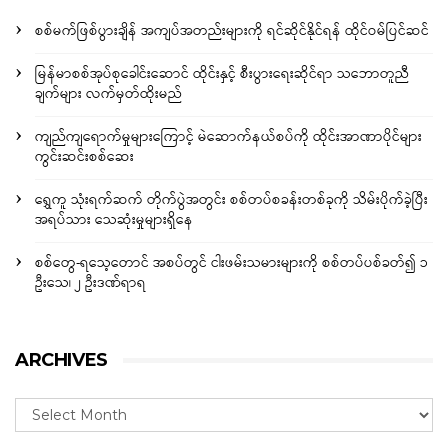
စစ်မက်ဖြစ်ပွားချိန် အကျပ်အတည်းများကို ရင်ဆိုင်နိုင်ရန် ထိုင်ဝမ်ပြင်ဆင်
မြန်မာစစ်အုပ်စုခေါင်းဆောင် ထိုင်းနှင့် စီးပွားရေးဆိုင်ရာ သဘောတူညီ
ချက်များ လက်မှတ်ထိုးမည်
ကျည်ကျရောက်မှုများကြောင့် မဲဆောက်နယ်စပ်ကို ထိုင်းအာဏာပိုင်များ
ကွင်းဆင်းစစ်ဆေး
ရွှေကူ သုံးရက်ဆက် တိုက်ပွဲအတွင်း စစ်တပ်စခန်းတစ်ခုကို သိမ်းပိုက်ခဲ့ပြီး
အရပ်သား သေဆုံးမှုများရှိနေ
စစ်တွေ-ရသေ့တောင် အစပ်တွင် ငါးဖမ်းသမားများကို စစ်တပ်ပစ်ခတ်၍ ၁
ဦးသေ၊ ၂ ဦးဒဏ်ရာရ
ARCHIVES