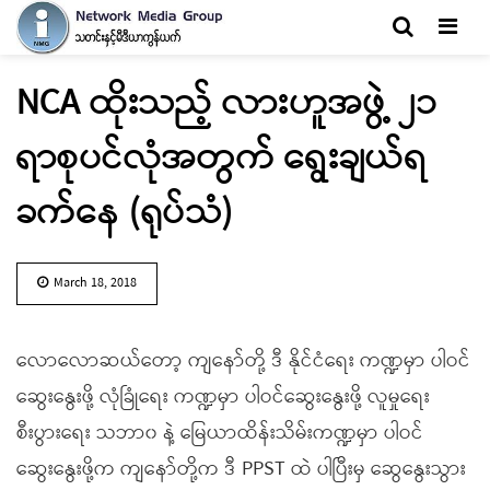
Men
NCA ထိုးသည့် လားဟူအဖွဲ့ ၂၁
ရာစုပင်လုံအတွက် ရွေးချယ်ရ
ခက်နေ (ရုပ်သံ)
March 18, 2018
လောလောဆယ်တော့ ကျနော်တို့ ဒီ နိုင်ငံရေး ကဏ္ဍမှာ ပါဝင်
ဆွေးနွေးဖို့ လုံခြုံရေး ကဏ္ဍမှာ ပါဝင်ဆွေးနွေးဖို့ လူမှုရေး
စီးပွားရေး သဘာ၀ နဲ့ မြေယာထိန်းသိမ်းကဏ္ဍမှာ ပါဝင်
ဆွေးနွေးဖို့က ကျနော်တို့က ဒီ PPST ထဲ ပါပြီးမှ ဆွေနွေးသွား