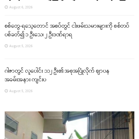
August 6, 2026
စစ်တွေ-ရသေ့တောင် အစပ်တွင် ငါးဖမ်းသမားများကို စစ်တပ်
ပစ်ခတ်၍ ၁ ဦးသေ၊ ၂ ဦးဒဏ်ရာရ
August 5, 2026
ဂါဇာတွင် လူပေါင်း ၁၁၂ ဦး၏ အစုအပြုံလိုက် ဈာပန
အခမ်းအနား ကျင်းပ
August 5, 2026