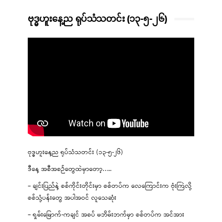
ဗုဒ္ဓဟူးနေ့ည ရုပ်သံသတင်း (၁၃-၅-၂၆)
ဗုဒ္ဓဟူးနေ့ည ရုပ်သံသတင်း (၁၃-၅-၂၆)
ဒီနေ့ အစီအစဉ်တွေထဲမှာတော့…..
– ချင်းပြည်နဲ့ စစ်ကိုင်းတိုင်းမှာ စစ်တပ်က လေကြောင်းက ဗုံးကြဲလို့
စစ်သုံ့ပန်းတွေ အပါအဝင် လူသေဆုံး
– ရှမ်းမြောက်-ကချင် အစပ် မဘိမ်းဘက်မှာ စစ်တပ်က အင်အား