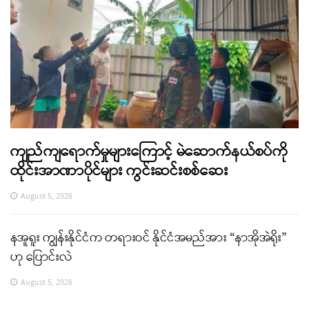
ကျည်ကျရောက်မှုများကြောင့် မဲဆောက်နယ်စပ်ကို
ထိုင်းအာဏာပိုင်များ ကွင်းဆင်းစစ်ဆေး
August 5, 2026
နအူရူး ကျွန်းနိုင်ငံက တရားဝင် နိုင်ငံအမည်အား “နာအိုအဲရိုး”
ဟု ပြောင်းလဲ
August 5, 2026