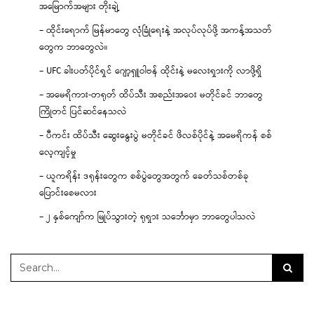
အမြောက်အများ တိုးချဲ့
– ထိုင်းရောက် မြန်မာတွေ လုံခြုံရေးနဲ့ အလုပ်လုပ်ဖို့ အကန့်အသတ်
တွေက ဘာတွေလဲ။
– UFC ခါးပတ်ပိုင်ရှင် ဂျော့ရှူဝါဗန် ထိုင်းနဲ့ မလေးရှားကို လာဖို့ရှိ
– အမေရိကား-တရုတ် ထိပ်သီး အစည်းအဝေး မတိုင်ခင် ဘာတွေ
ကြိုတင် ပြင်ဆင်နေသလဲ
– ပီကင်း ထိပ်သီး ဆွေးနွေးပွဲ မတိုင်ခင် ဖိလစ်ပိုင်နဲ့ အမေရိကန် စစ်
လေ့ကျင့်မှု
– ယူကရိန်း ဒရုန်းတွေက စစ်ပွဲတွေအတွက် ခေတ်သစ်တစ်ခု
ပြောင်းစေမလား
– ၂ နှစ်ကျော်က မြုပ်သွားတဲ့ ရုရှား သင်္ဘောမှာ ဘာတွေပါသလဲ