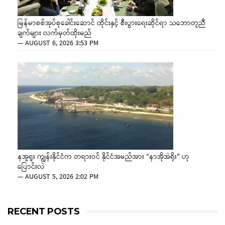
မြန်မာစစ်အုပ်စုခေါင်းဆောင် ထိုင်းနှင့် စီးပွားရေးဆိုင်ရာ သဘောတူညီ
ချက်များ လက်မှတ်ထိုးမည်
—
AUGUST 6, 2026 3:53 PM
နအူရူး ကျွန်းနိုင်ငံက တရားဝင် နိုင်ငံအမည်အား “နာအိုအဲရိုး” ဟု
ပြောင်းလဲ
—
AUGUST 5, 2026 2:02 PM
RECENT POSTS