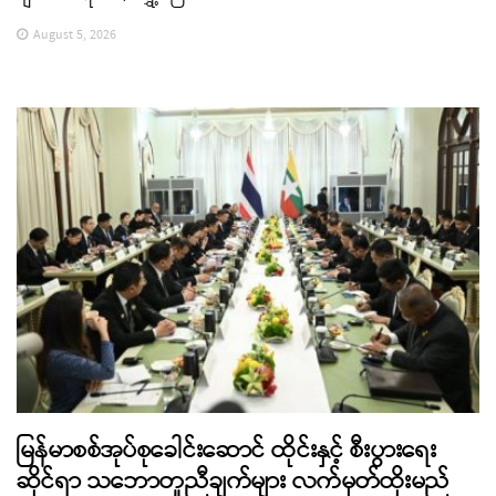
August 5, 2026
မြန်မာစစ်အုပ်စုခေါင်းဆောင် ထိုင်းနှင့် စီးပွားရေး
ဆိုင်ရာ သဘောတူညီချက်များ လက်မှတ်ထိုးမည်