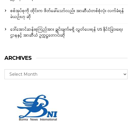
စစ်အုပ်စုကို ထိုင်းက ဖိတ်ခေါ်သော်လည်း အာဆီယံတစ်စုံလုံး လက်ခံရန်
ခဲယဉ်းဟု ဆို
ဒေါ်အောင်ဆန်းစုကြည်အား ချွင်းချက်မရှိ လွှတ်ပေးရန် US နိုင်ငံခြားရေး
ဌာနနှင့် အာဆီယံ ဥက္ကဋ္ဌတောင်းဆို
ARCHIVES