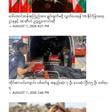
ဒေါ်အောင်ဆန်းစုကြည်အား ချွင်းချက်မရှိ လွှတ်ပေးရန် US နိုင်ငံခြားရေး
ဌာနနှင့် အာဆီယံ ဥက္ကဋ္ဌတောင်းဆို
—
AUGUST 7, 2026 4:27 PM
ထိုင်းစာသင်ကျောင်း ပစ်ခတ်မှု အနည်းဆုံး ၇ ဦး သေဆုံး ပြီး၁၅ ဦး ဒဏ်ရာ
ရ
—
AUGUST 7, 2026 2:44 PM