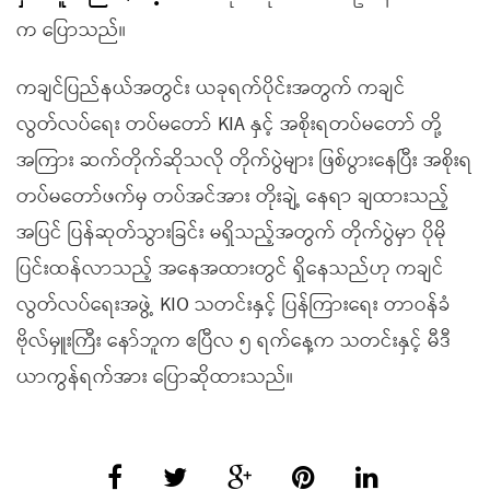
က ပြောသည်။
ကချင်ပြည်နယ်အတွင်း ယခုရက်ပိုင်းအတွက် ကချင်
လွတ်လပ်ရေး တပ်မတော် KIA နှင့် အစိုးရတပ်မတော် တို့
အကြား ဆက်တိုက်ဆိုသလို တိုက်ပွဲများ ဖြစ်ပွားနေပြီး အစိုးရ
တပ်မတော်ဖက်မှ တပ်အင်အား တိုးချဲ့ နေရာ ချထားသည့်
အပြင် ပြန်ဆုတ်သွားခြင်း မရှိသည့်အတွက် တိုက်ပွဲမှာ ပိုမို
ပြင်းထန်လာသည့် အနေအထားတွင် ရှိနေသည်ဟု ကချင်
လွတ်လပ်ရေးအဖွဲ့ KIO သတင်းနှင့် ပြန်ကြားရေး တာဝန်ခံ
ဗိုလ်မှူးကြီး နော်ဘူက ဧပြီလ ၅ ရက်နေ့က သတင်းနှင့် မီဒီ
ယာကွန်ရက်အား ပြောဆိုထားသည်။