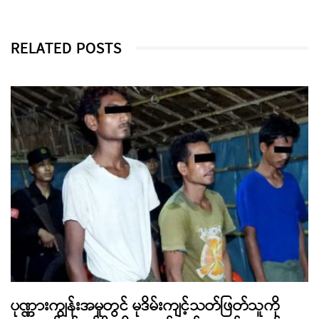
RELATED POSTS
ပုဏ္ဏားကျွန်းအမှုတွင် မုဒိမ်းကျင့်သတ်ဖြတ်သူကို