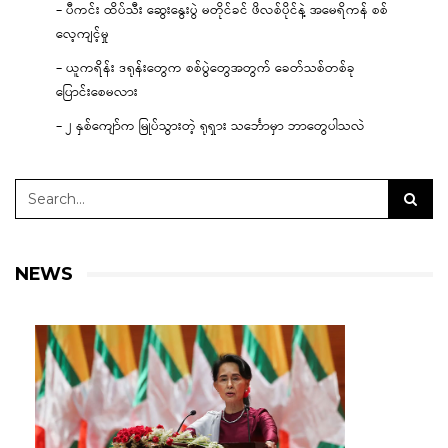
– ပီကင်း ထိပ်သီး ဆွေးနွေးပွဲ မတိုင်ခင် ဖိလစ်ပိုင်နဲ့ အမေရိကန် စစ်
လေ့ကျင့်မှု
– ယူကရိန်း ဒရုန်းတွေက စစ်ပွဲတွေအတွက် ခေတ်သစ်တစ်ခု
ပြောင်းစေမလား
– ၂ နှစ်ကျော်က မြုပ်သွားတဲ့ ရုရှား သင်္ဘောမှာ ဘာတွေပါသလဲ
NEWS