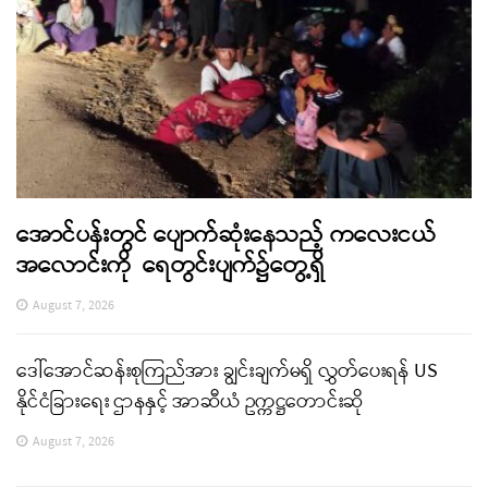
အောင်ပန်းတွင် ပျောက်ဆုံးနေသည့် ကလေးငယ်
အလောင်းကို ရေတွင်းပျက်၌တွေ့ရှိ
August 7, 2026
ဒေါ်အောင်ဆန်းစုကြည်အား ချွင်းချက်မရှိ လွှတ်ပေးရန် US
နိုင်ငံခြားရေး ဌာနနှင့် အာဆီယံ ဥက္ကဋ္ဌတောင်းဆို
August 7, 2026