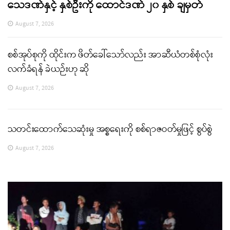
သေဒဏ်နှင့် နှစ်ဦးကို ထောင်ဒဏ် ၂၀ နှစ် ချမှတ်
August 7, 2026
စစ်အုပ်စုကို ထိုင်းက ဖိတ်ခေါ်သော်လည်း အာဆီယံတစ်စုံလုံး
လက်ခံရန် ခဲယဉ်းဟု ဆို
August 7, 2026
သတင်းထောက်သေဆုံးမှု အစ္စရေးကို စစ်ရာဇဝတ်မှုဖြင့် စွပ်စွဲ
August 7, 2026