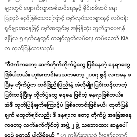
များတွင် ပျောက်ကျားစစ်ဆင်ရေးနှင့် မိုင်းစစ်ဆင် ရေး
ပြုလုပ် မည်ဖြစ်သောကြောင့် မှော်လုပ်သားများနှင့် လုပ်ငန်း
ရှင်များအနေဖြင့် မှော်အတွင်းမှ အမြန်ဆုံး ထွက်ခွာပေးရန်
ဧပြီလ ၅ ရက်နေ့တွင် ကချင်လွတ်လပ်ရေး တပ်မတော် KIA
က ထုတ်ပြန်ထားသည်။
“ဒီဖက်ကတော့ ဆက်တိုက်တိုက်ပွဲတွေ ဖြစ်နေတဲ့ နေရာတွေ
ဖြစ်ပါတယ်။ ဟူးကောင်းဒေသကတော့ ၂၀၁၇ ဇွန် လကနေ စ
ပြီးမှ တိုက်ပွဲက တစ်ဖြည်းဖြည်းနဲ့ အဲလိုမျိုး ပြင်းထန်လာတဲ့
ပြင်းထန်ပြီးမှ တိုက်ပွဲတွေ ခနခန ဖြစ်တဲ့ နေရာဖြစ်တယ်။
အဲဒီ ထုတ်ပြန်ချက်ကြောင့်ပဲ ဖြစ်ကောင်းဖြစ်မယ်။ ထုတ်ပြန်
ချက် မထုတ်ရင်လည်း ဒီ နေရာက တော့ တိုက်ပွဲ အခြေအနေ
ကတော့ လက်နက်ကိုင်တဲ့ အဖွဲ့ ၂ ဖွဲ့ သဘောထား ဆန္ဒပေါ်
မှာပဲ မူတည် ပါလိမ့်မယ်။”
ဟု တနိုင်းဒေသခံ ဦးနော်တောင်