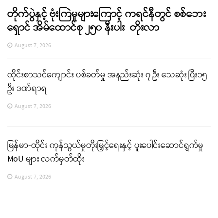
တိုက်ပွဲနှင့် ဗုံးကြဲမှုများကြောင့် ကရင်နီတွင် စစ်ဘေး
ရှောင် အိမ်ထောင်စု ၂၅၀ နီးပါး တိုးလာ
August 7, 2026
ထိုင်းစာသင်ကျောင်း ပစ်ခတ်မှု အနည်းဆုံး ၇ ဦး သေဆုံး ပြီး၁၅
ဦး ဒဏ်ရာရ
August 7, 2026
မြန်မာ-ထိုင်း ကုန်သွယ်မှုတိုးမြှင့်ရေးနှင့် ပူးပေါင်းဆောင်ရွက်မှု
MoU များ လက်မှတ်ထိုး
August 7, 2026