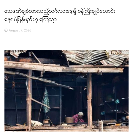
သေဒဏ်ချခံထားသည့်ဘင်္ဂလားဒေ့ရှ် ဝန်ကြီးချုပ်ဟောင်း
နေရပ်ပြန်မည်ဟု ကြေညာ
August 7, 2026