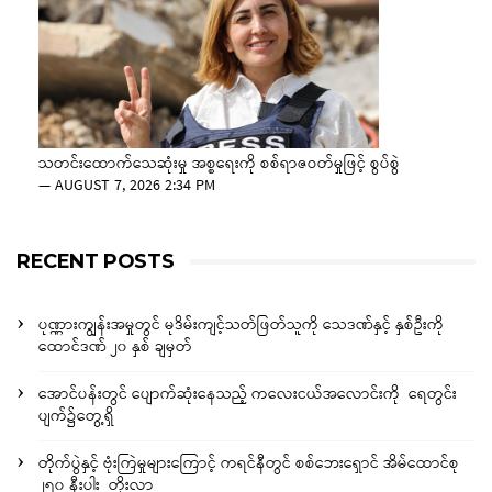
သတင်းထောက်သေဆုံးမှု အစ္စရေးကို စစ်ရာဇဝတ်မှုဖြင့် စွပ်စွဲ
—
AUGUST 7, 2026 2:34 PM
RECENT POSTS
ပုဏ္ဏားကျွန်းအမှုတွင် မုဒိမ်းကျင့်သတ်ဖြတ်သူကို သေဒဏ်နှင့် နှစ်ဦးကို
ထောင်ဒဏ် ၂၀ နှစ် ချမှတ်
အောင်ပန်းတွင် ပျောက်ဆုံးနေသည့် ကလေးငယ်အလောင်းကို ရေတွင်း
ပျက်၌တွေ့ရှိ
တိုက်ပွဲနှင့် ဗုံးကြဲမှုများကြောင့် ကရင်နီတွင် စစ်ဘေးရှောင် အိမ်ထောင်စု
၂၅၀ နီးပါး တိုးလာ