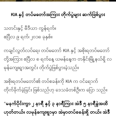
KIA နှင့် တပ်မတော်အကြား တိုက်ပွဲများ ဆက်ဖြစ်ပွား
သတင်းနှင့် မီဒီယာ ကွန်ရက်။
ဧပြီလ ၉ ရက်၊ ၂၀၁၈ ခုနှစ်။
ကချင်လွတ်လပ်ရေး တပ်မတော် KIA နှင့် အစိုးရတပ်မတော်
တို့အကြား ဧပြီလ ၈ ရက်နေ့ ယမန်နေ့က တနိုင်းမြို့နယ်ရှိ လ
မုန်ကျေးရွာအတွင်း တိုက်ပွဲဖြစ်ပွားခဲ့သည်။
အစိုးရတပ်မတော်၏ တပ်စခန်းကို KIA က ဝင်ရောက်
တိုက်ခိုက်ခဲ့ခြင်း ဖြစ်သည်ဟု ဒေသခံတစ်ဦးက ပြော သည်။
“
မနက်ပိုင်းကွာ ၂ နာရီ နှင့် ၃ နာရီကြား အဲဒီ ၅ နာရီခွဲအထိ
ဟုတ်တယ်။ လမုန်ကျေးရွာမှာ အဲမှာတပ်စခန်းရှိ တယ်။ အဲဒီ