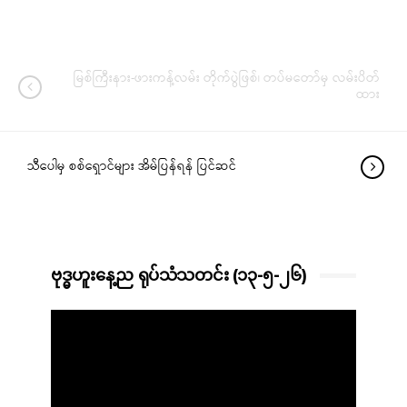
မြစ်ကြီးနား-ဖားကန့်လမ်း တိုက်ပွဲဖြစ်၊ တပ်မတော်မှ လမ်းပိတ်
ထား
သီပေါမှ စစ်ရှောင်များ အိမ်ပြန်ရန် ပြင်ဆင်
ဗုဒ္ဓဟူးနေ့ည ရုပ်သံသတင်း (၁၃-၅-၂၆)