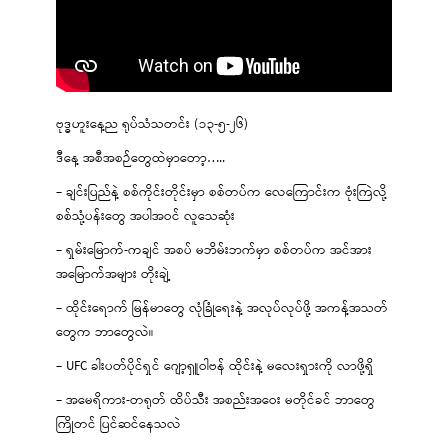
ဗုဒ္ဓဟူးနေ့ည ရုပ်သံသတင်း (၁၃-၅-၂၆)
ဒီနေ့ အစီအစဉ်တွေထဲမှာတော့…..
– ချင်းပြည်နဲ့ စစ်ကိုင်းတိုင်းမှာ စစ်တပ်က လေကြောင်းက ဗုံးကြဲလို့
စစ်သုံ့ပန်းတွေ အပါအဝင် လူသေဆုံး
– ရှမ်းမြောက်-ကချင် အစပ် မဘိမ်းဘက်မှာ စစ်တပ်က အင်အား
အမြောက်အများ တိုးချဲ့
– ထိုင်းရောက် မြန်မာတွေ လုံခြုံရေးနဲ့ အလုပ်လုပ်ဖို့ အကန့်အသတ်
တွေက ဘာတွေလဲ။
– UFC ခါးပတ်ပိုင်ရှင် ဂျော့ရှူဝါဗန် ထိုင်းနဲ့ မလေးရှားကို လာဖို့ရှိ
– အမေရိကား-တရုတ် ထိပ်သီး အစည်းအဝေး မတိုင်ခင် ဘာတွေ
ကြိုတင် ပြင်ဆင်နေသလဲ