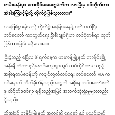
တပ်စခန်းမှာ ကေအိုင်အေတွေဖက်က လာပြီးမှ ဝင်တိုက်တာ
အဲဒါကြောင့်မို့လို့ တိုက်ပွဲဖြစ်သွားတာ။”
ယခုဖြစ်ပွားခဲ့သည့် တိုက်ပွဲအခြေအနေနဲ့ ပတ်သက်ပြီး
တပ်မတော် ကာကွယ်ရေး ဦးစီးချုပ်ရုံးက တစ်စုံတစ်ရာ ထုတ်
ပြန်ထားခြင်း မရှိသေးပေ။
ပြီးခဲ့သည့် ဧပြီလ ၆ ရက်နေ့က ဖားကန့်မြို့နယ် ကာမိုင်းမြို့
အနီးရှိ တံတားညီနောင်ကျေးရွာတွင် တပ်ထိုင်ထား သည့်
အစိုးရတပ်စခန်းကို ကချင်လွတ်လပ်ရေး တပ်မတော် KIA က
ဝင်ရောက် တိုက်ခိုက်ခဲ့သည့်အတွက် အစိုးရ တပ်မတော်ဖက်
မှ ထိခိုက်ဒဏ်ရာ ရရှိသည့်အပြင် အသက်ဆုံးရှုံးမှုများလည်း
ရှိသည်။
ထို့အပြင် တနိုင်းမြို့နယ် အတွင်းရှိ ရွှေမှော် နှင့် ပယင်းမှော်