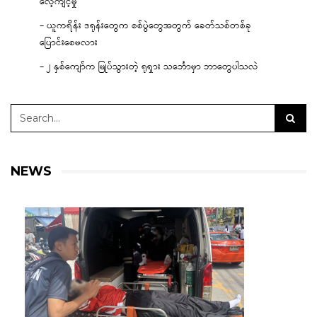
လေ့ကျင့်မှု
– ယူကရိန်း ဒရုန်းတွေက စစ်ပွဲတွေအတွက် ခေတ်သစ်တစ်ခု
ပြောင်းစေမလား
– ၂ နှစ်ကျော်က မြုပ်သွားတဲ့ ရုရှား သင်္ဘောမှာ ဘာတွေပါသလဲ
NEWS