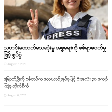
သတင်းထောက်သေဆုံးမှု အစ္စရေးကို စစ်ရာဇဝတ်မှု
ဖြင့် စွပ်စွဲ
August 7, 2026
မြောက်ဦးကို စစ်တပ်က လေယာဉ်အုပ်စုဖြင့် ဗုံးအလုံး ၃၀ ကျော်
ကြဲချတိုက်ခိုက်
August 6, 2026