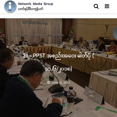
Men
21 - PPST အစည်းအဝေး ဓါတ်ပုံ (
၁၁/၆/၂၀၁၈)
June 11, 2018