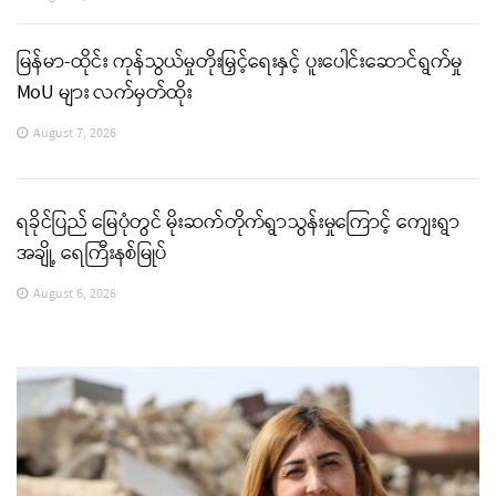
မြန်မာ-ထိုင်း ကုန်သွယ်မှုတိုးမြှင့်ရေးနှင့် ပူးပေါင်းဆောင်ရွက်မှု
MoU များ လက်မှတ်ထိုး
August 7, 2026
ရခိုင်ပြည် မြေပုံတွင် မိုးဆက်တိုက်ရွာသွန်းမှုကြောင့် ကျေးရွာ
အချို့ ရေကြီးနစ်မြုပ်
August 6, 2026