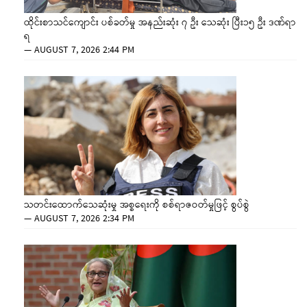
ထိုင်းစာသင်ကျောင်း ပစ်ခတ်မှု အနည်းဆုံး ၇ ဦး သေဆုံး ပြီး၁၅ ဦး ဒဏ်ရာ
ရ
—
AUGUST 7, 2026 2:44 PM
သတင်းထောက်သေဆုံးမှု အစ္စရေးကို စစ်ရာဇဝတ်မှုဖြင့် စွပ်စွဲ
—
AUGUST 7, 2026 2:34 PM