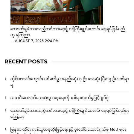
သေဒဏ်ချခံထားသည့်ဘင်္ဂလားဒေ့ရှ် ဝန်ကြီးချုပ်ဟောင်း နေရပ်ပြန်မည်
ဟု ကြေညာ
—
AUGUST 7, 2026 2:24 PM
RECENT POSTS
ထိုင်းစာသင်ကျောင်း ပစ်ခတ်မှု အနည်းဆုံး ၇ ဦး သေဆုံး ပြီး၁၅ ဦး ဒဏ်ရာ
ရ
သတင်းထောက်သေဆုံးမှု အစ္စရေးကို စစ်ရာဇဝတ်မှုဖြင့် စွပ်စွဲ
သေဒဏ်ချခံထားသည့်ဘင်္ဂလားဒေ့ရှ် ဝန်ကြီးချုပ်ဟောင်း နေရပ်ပြန်မည်ဟု
ကြေညာ
မြန်မာ-ထိုင်း ကုန်သွယ်မှုတိုးမြှင့်ရေးနှင့် ပူးပေါင်းဆောင်ရွက်မှု MoU များ