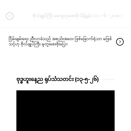
ဗိုလ်ချူပ်ကြီး စောမူတူးစေးဖိုး မိန့်ခွန်း (၁၁ – ၆ – ၂၀၁၈ )
ငြိမ်းချမ်းရေး ညီလာခံသည် အစည်းအဝေး ဖြစ်မြောက်ရုံသာ မဖြစ်
သင့်ဟု ဗိုလ်ချုပ်ကြီး မူတူးစေးဖိုးပြော
ဗုဒ္ဓဟူးနေ့ည ရုပ်သံသတင်း (၁၃-၅-၂၆)