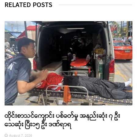
RELATED POSTS
ထိုင်းစာသင်ကျောင်း ပစ်ခတ်မှု အနည်းဆုံး ၇ ဦး
သေဆုံး ပြီး၁၅ ဦး ဒဏ်ရာရ
August 7, 2026