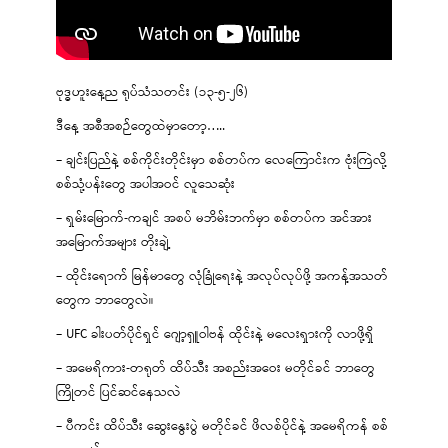
ဗုဒ္ဓဟူးနေ့ည ရုပ်သံသတင်း (၁၃-၅-၂၆)
ဒီနေ့ အစီအစဉ်တွေထဲမှာတော့…..
– ချင်းပြည်နဲ့ စစ်ကိုင်းတိုင်းမှာ စစ်တပ်က လေကြောင်းက ဗုံးကြဲလို့
စစ်သုံ့ပန်းတွေ အပါအဝင် လူသေဆုံး
– ရှမ်းမြောက်-ကချင် အစပ် မဘိမ်းဘက်မှာ စစ်တပ်က အင်အား
အမြောက်အများ တိုးချဲ့
– ထိုင်းရောက် မြန်မာတွေ လုံခြုံရေးနဲ့ အလုပ်လုပ်ဖို့ အကန့်အသတ်
တွေက ဘာတွေလဲ။
– UFC ခါးပတ်ပိုင်ရှင် ဂျော့ရှူဝါဗန် ထိုင်းနဲ့ မလေးရှားကို လာဖို့ရှိ
– အမေရိကား-တရုတ် ထိပ်သီး အစည်းအဝေး မတိုင်ခင် ဘာတွေ
ကြိုတင် ပြင်ဆင်နေသလဲ
– ပီကင်း ထိပ်သီး ဆွေးနွေးပွဲ မတိုင်ခင် ဖိလစ်ပိုင်နဲ့ အမေရိကန် စစ်