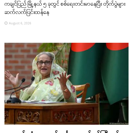
ကချင်ပြည် မြို့နယ် ၅ ခုတွင် စစ်ရေးတင်းမာနေပြီး တိုက်ပွဲများ
ဆက်လက်ပြင်းထန်နေ
August 6, 2026