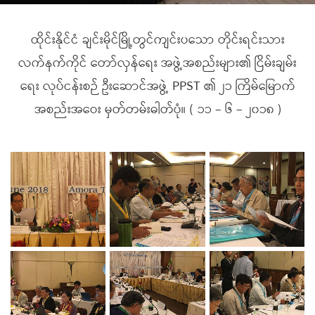
ထိုင်းနိုင်ငံ ချင်းမိုင်မြို့တွင်ကျင်းပသော တိုင်းရင်းသား
လက်နက်ကိုင် တော်လှန်ရေး အဖွဲ့အစည်းများ၏ ငြိမ်းချမ်း
ရေး လုပ်ငန်းစဉ် ဦးဆောင်အဖွဲ့ PPST ၏ ၂၁ ကြိမ်မြောက်
အစည်းအဝေး မှတ်တမ်းဓါတ်ပုံ။ ( ၁၁ – ၆ – ၂၀၁၈ )