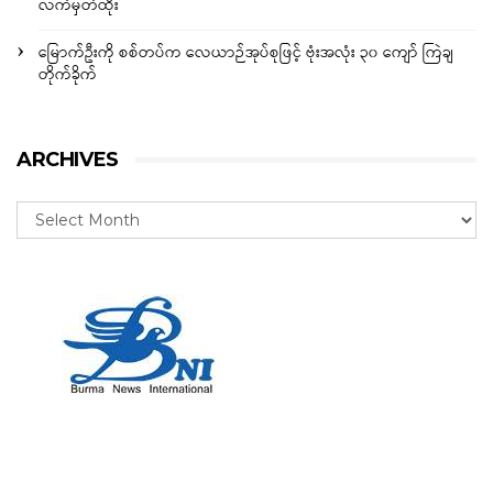
လက်မှတ်ထိုး
မြောက်ဦးကို စစ်တပ်က လေယာဉ်အုပ်စုဖြင့် ဗုံးအလုံး ၃၀ ကျော် ကြဲချ
တိုက်ခိုက်
ARCHIVES