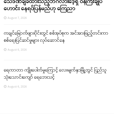
သေဒဏ်ချခံထားသည့်ဘင်္ဂလားဒေ့ရှ် ဝန်ကြီးချုပ်
ဟောင်း နေရပ်ပြန်မည်ဟု ကြေညာ
August 7, 2026
ကချင်မြောက်ဖျားပိုင်းတွင် စစ်အုပ်စုက အင်အားဖြည့်တင်းကာ
စစ်ရေးပြင်ဆင်မှုများ လုပ်ဆောင်နေ
August 6, 2026
ရေကာတာ ကျိုးပေါက်မှုကြောင့် လေးမျက်နှာမြို့တွင် ပြည်သူ
သုံးသောင်းကျော် ရေဘေးသင့်
August 6, 2026