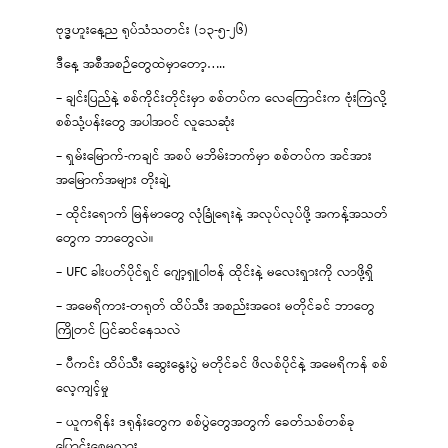
ဗုဒ္ဓဟူးနေ့ည ရုပ်သံသတင်း (၁၃-၅-၂၆)
ဒီနေ့ အစီအစဉ်တွေထဲမှာတော့…..
– ချင်းပြည်နဲ့ စစ်ကိုင်းတိုင်းမှာ စစ်တပ်က လေကြောင်းက ဗုံးကြဲလို့
စစ်သုံ့ပန်းတွေ အပါအဝင် လူသေဆုံး
– ရှမ်းမြောက်-ကချင် အစပ် မဘိမ်းဘက်မှာ စစ်တပ်က အင်အား
အမြောက်အများ တိုးချဲ့
– ထိုင်းရောက် မြန်မာတွေ လုံခြုံရေးနဲ့ အလုပ်လုပ်ဖို့ အကန့်အသတ်
တွေက ဘာတွေလဲ။
– UFC ခါးပတ်ပိုင်ရှင် ဂျော့ရှူဝါဗန် ထိုင်းနဲ့ မလေးရှားကို လာဖို့ရှိ
– အမေရိကား-တရုတ် ထိပ်သီး အစည်းအဝေး မတိုင်ခင် ဘာတွေ
ကြိုတင် ပြင်ဆင်နေသလဲ
– ပီကင်း ထိပ်သီး ဆွေးနွေးပွဲ မတိုင်ခင် ဖိလစ်ပိုင်နဲ့ အမေရိကန် စစ်
လေ့ကျင့်မှု
– ယူကရိန်း ဒရုန်းတွေက စစ်ပွဲတွေအတွက် ခေတ်သစ်တစ်ခု
ပြောင်းစေမလား