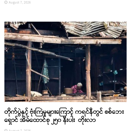
August 7, 2026
တိုက်ပွဲနှင့် ဗုံးကြဲမှုများကြောင့် ကရင်နီတွင် စစ်ဘေး
ရှောင် အိမ်ထောင်စု ၂၅၀ နီးပါး တိုးလာ