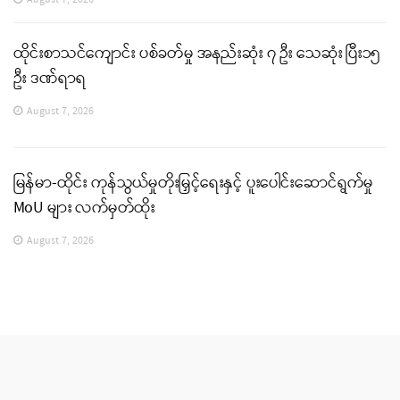
August 7, 2026
ထိုင်းစာသင်ကျောင်း ပစ်ခတ်မှု အနည်းဆုံး ၇ ဦး သေဆုံး ပြီး၁၅
ဦး ဒဏ်ရာရ
August 7, 2026
မြန်မာ-ထိုင်း ကုန်သွယ်မှုတိုးမြှင့်ရေးနှင့် ပူးပေါင်းဆောင်ရွက်မှု
MoU များ လက်မှတ်ထိုး
August 7, 2026