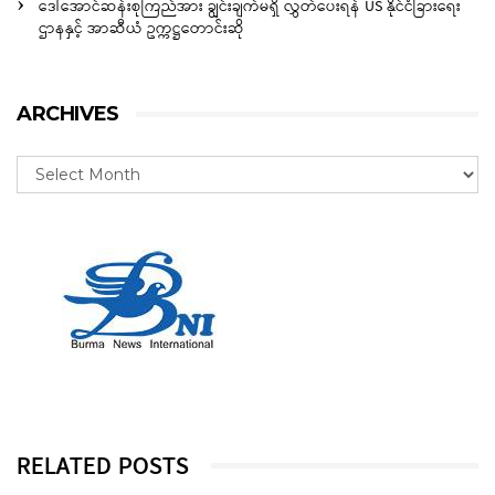
ဒေါ်အောင်ဆန်းစုကြည်အား ချွင်းချက်မရှိ လွှတ်ပေးရန် US နိုင်ငံခြားရေး
ဌာနနှင့် အာဆီယံ ဥက္ကဋ္ဌတောင်းဆို
ARCHIVES
RELATED POSTS