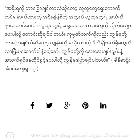
“အစိုးရကို ဘာပြောချင်တာလဲဆိုတော့ လူထုတွေရွေးကောက်
တင်မြှောက်ထားတဲ့ အစိုးရဖြစ်တဲ့ အတွက် လူထုတွေရဲ့ အသံကို
နားထောင်ပေးပါ။ လူထုတွေရဲ့ ဆန္ဒသဘောထားတွေကို လိုက်လျော
ပေးပါလို့ တောင်းဆိုချင်ပါတယ်။ ကုမ္ပဏီဘက်ကိုလည်း ကျွန်မတို့
ဘာပြောချင်လဲဆိုတော့ ကျွန်မတို့ မလိုလားတဲ့ ဒီလိုမျိုးစက်ရုံတွေကို
လာပြီးမဆောက်ပါနဲ့ပေါ့နော်။ ကျွန်မတို့ကို အေးအေးချမ်းချမ်းနဲ့
အသက်ရှင်နေထိုင်ခွင့်ပေးပါလို့ ကျွန်မပြောချင်ပါတယ်။” ( မိနီမာဦး
အံဒင်ကျေးရွာသူ )
KNPP အား NCA ထိုးရန် အပစ်ရပ် အဖွဲ့များ တိုက်တွန်းမည်