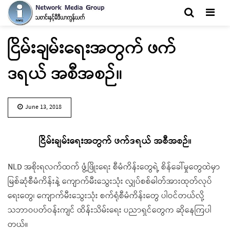
Men
ငြိမ်းချမ်းရေးအတွက် ဖက်
ဒရယ် အစီအစဉ်။
June 13, 2018
ငြိမ်းချမ်းရေးအတွက် ဖက်ဒရယ် အစီအစဉ်။
NLD အစိုးရလက်ထက် ဖွံ့ဖြိုးရေး စီမံကိန်းတွေရဲ့ စိန်ခေါ်မှုတွေထဲမှာ
မြစ်ဆုံစီမံကိန်းနဲ့ ကျောက်မီးသွေးသုံး လျှပ်စစ်ဓါတ်အားထုတ်လုပ်
ရေးတွေ၊ ကျောက်မီးသွေးသုံး စက်ရုံစီမံကိန်းတွေ ပါဝင်တယ်လို့
သဘာဝပတ်ဝန်းကျင် ထိန်းသိမ်းရေး ပညာရှင်တွေက ဆိုနေကြပါ
တယ်။