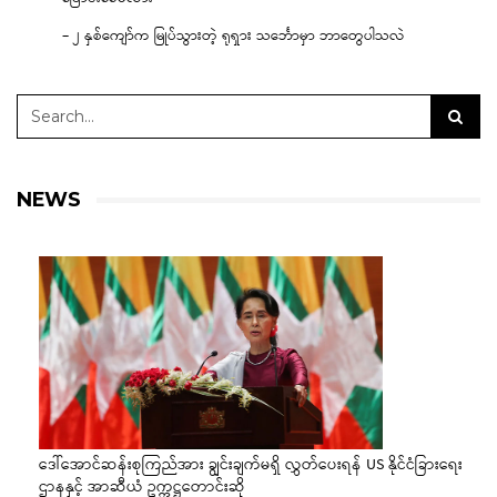
– ၂ နှစ်ကျော်က မြုပ်သွားတဲ့ ရုရှား သင်္ဘောမှာ ဘာတွေပါသလဲ
NEWS
ဒေါ်အောင်ဆန်းစုကြည်အား ချွင်းချက်မရှိ လွှတ်ပေးရန် US နိုင်ငံခြားရေး
ဌာနနှင့် အာဆီယံ ဥက္ကဋ္ဌတောင်းဆို