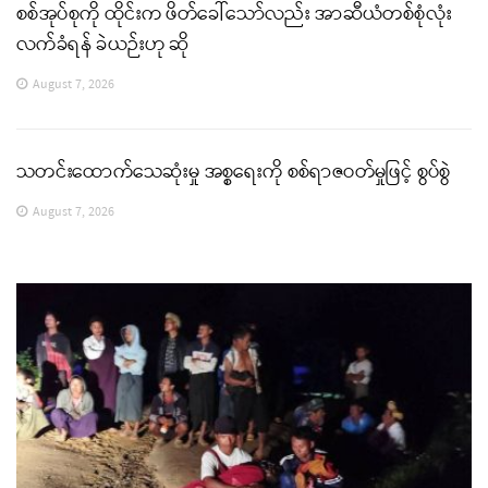
စစ်အုပ်စုကို ထိုင်းက ဖိတ်ခေါ်သော်လည်း အာဆီယံတစ်စုံလုံး
လက်ခံရန် ခဲယဉ်းဟု ဆို
August 7, 2026
သတင်းထောက်သေဆုံးမှု အစ္စရေးကို စစ်ရာဇဝတ်မှုဖြင့် စွပ်စွဲ
August 7, 2026