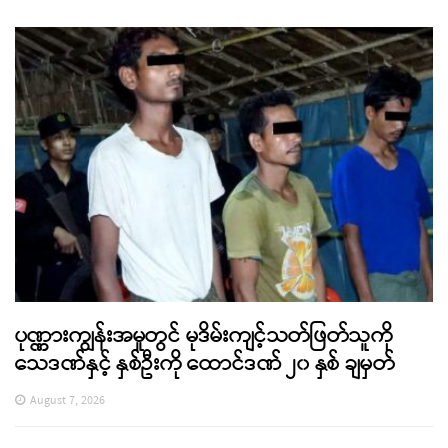
ပုဏ္ဏားကျွန်းအမှုတွင် မုဒိမ်းကျင့်သတ်ဖြတ်သူကို
သေဒဏ်နှင့် နှစ်ဦးကို ထောင်ဒဏ် ၂၀ နှစ် ချမှတ်
August 7, 2026