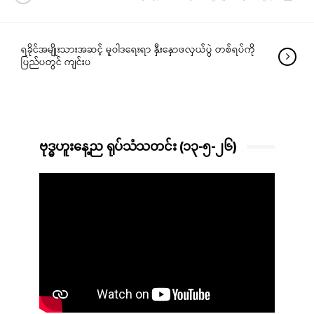
ရခိုင်အမျိုးသားအဆင့် မူဝါဒရေးရာ နှီးနှောဖလှယ်ပွဲ တစ်ရပ်ကို
ပြည်ပတွင် ကျင်းပ
ဗုဒ္ဓဟူးနေ့ည ရုပ်သံသတင်း (၁၃-၅-၂၆)