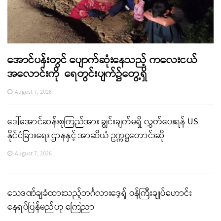
အောင်ပန်းတွင် ပျောက်ဆုံးနေသည့် ကလေးငယ်
အလောင်းကို ရေတွင်းပျက်၌တွေ့ရှိ
August 7, 2026
ဒေါ်အောင်ဆန်းစုကြည်အား ချွင်းချက်မရှိ လွှတ်ပေးရန် US
နိုင်ငံခြားရေး ဌာနနှင့် အာဆီယံ ဥက္ကဋ္ဌတောင်းဆို
August 7, 2026
သေဒဏ်ချခံထားသည့်ဘင်္ဂလားဒေ့ရှ် ဝန်ကြီးချုပ်ဟောင်း
နေရပ်ပြန်မည်ဟု ကြေညာ