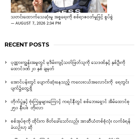
သတင်းထောက်သေဆုံးမှု အစ္စရေးကို စစ်ရာဇဝတ်မှုဖြင့် စွပ်စွဲ
—
AUGUST 7, 2026 2:34 PM
RECENT POSTS
ပုဏ္ဏားကျွန်းအမှုတွင် မုဒိမ်းကျင့်သတ်ဖြတ်သူကို သေဒဏ်နှင့် နှစ်ဦးကို
ထောင်ဒဏ် ၂၀ နှစ် ချမှတ်
အောင်ပန်းတွင် ပျောက်ဆုံးနေသည့် ကလေးငယ်အလောင်းကို ရေတွင်း
ပျက်၌တွေ့ရှိ
တိုက်ပွဲနှင့် ဗုံးကြဲမှုများကြောင့် ကရင်နီတွင် စစ်ဘေးရှောင် အိမ်ထောင်စု
၂၅၀ နီးပါး တိုးလာ
စစ်အုပ်စုကို ထိုင်းက ဖိတ်ခေါ်သော်လည်း အာဆီယံတစ်စုံလုံး လက်ခံရန်
ခဲယဉ်းဟု ဆို