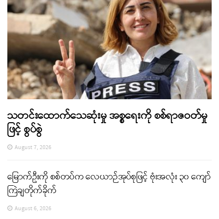
သတင်းထောက်သေဆုံးမှု အစ္စရေးကို စစ်ရာဇဝတ်မှု
ဖြင့် စွပ်စွဲ
August 7, 2026
မြောက်ဦးကို စစ်တပ်က လေယာဉ်အုပ်စုဖြင့် ဗုံးအလုံး ၃၀ ကျော်
ကြဲချတိုက်ခိုက်
August 6, 2026