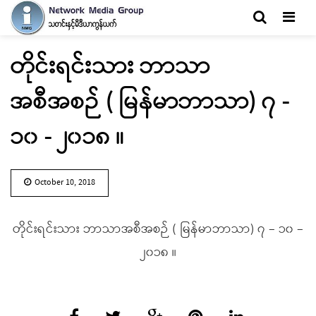
Men
တိုင်းရင်းသား ဘာသာ
အစီအစဉ် ( မြန်မာဘာသာ) ၇ -
၁၀ - ၂၀၁၈ ။
October 10, 2018
တိုင်းရင်းသား ဘာသာအစီအစဉ် ( မြန်မာဘာသာ) ၇ – ၁၀ –
၂၀၁၈ ။