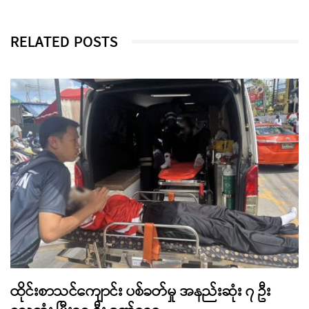
RELATED POSTS
ထိုင်းစာသင်ကျောင်း ပစ်ခတ်မှု အနည်းဆုံး ၇ ဦး