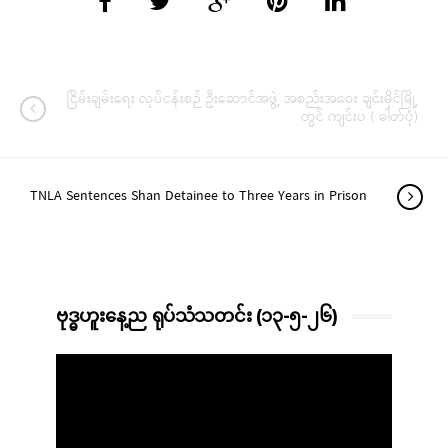
ငြိမ်းချမ်းရေး လုပ်ငန်းစဉ် ဦးဆောင်အဖွဲ့ အစည်းအဝေး ချင်းမိုင်မြို့
တွင် ကျင်းပ ( ဓါတ်ပုံ)
TNLA Sentences Shan Detainee to Three Years in Prison
ဗုဒ္ဓဟူးနေ့ည ရုပ်သံသတင်း (၁၃-၅-၂၆)