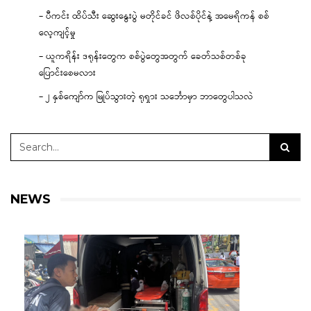
– ပီကင်း ထိပ်သီး ဆွေးနွေးပွဲ မတိုင်ခင် ဖိလစ်ပိုင်နဲ့ အမေရိကန် စစ်
လေ့ကျင့်မှု
– ယူကရိန်း ဒရုန်းတွေက စစ်ပွဲတွေအတွက် ခေတ်သစ်တစ်ခု
ပြောင်းစေမလား
– ၂ နှစ်ကျော်က မြုပ်သွားတဲ့ ရုရှား သင်္ဘောမှာ ဘာတွေပါသလဲ
NEWS