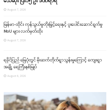
သေဆုံး ပြီး၁၅ ဦး ဒဏ်ရာရ
August 7, 2026
မြန်မာ-ထိုင်း ကုန်သွယ်မှုတိုးမြှင့်ရေးနှင့် ပူးပေါင်းဆောင်ရွက်မှု
MoU များ လက်မှတ်ထိုး
August 7, 2026
ရခိုင်ပြည် မြေပုံတွင် မိုးဆက်တိုက်ရွာသွန်းမှုကြောင့် ကျေးရွာ
အချို့ ရေကြီးနစ်မြုပ်
August 6, 2026