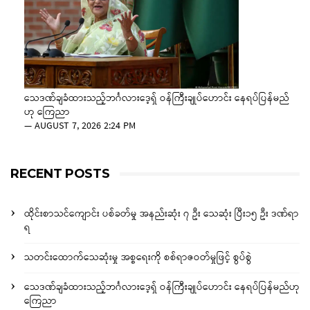
သေဒဏ်ချခံထားသည့်ဘင်္ဂလားဒေ့ရှ် ဝန်ကြီးချုပ်ဟောင်း နေရပ်ပြန်မည်
ဟု ကြေညာ
—
AUGUST 7, 2026 2:24 PM
RECENT POSTS
ထိုင်းစာသင်ကျောင်း ပစ်ခတ်မှု အနည်းဆုံး ၇ ဦး သေဆုံး ပြီး၁၅ ဦး ဒဏ်ရာ
ရ
သတင်းထောက်သေဆုံးမှု အစ္စရေးကို စစ်ရာဇဝတ်မှုဖြင့် စွပ်စွဲ
သေဒဏ်ချခံထားသည့်ဘင်္ဂလားဒေ့ရှ် ဝန်ကြီးချုပ်ဟောင်း နေရပ်ပြန်မည်ဟု
ကြေညာ