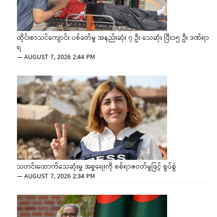
ထိုင်းစာသင်ကျောင်း ပစ်ခတ်မှု အနည်းဆုံး ၇ ဦး သေဆုံး ပြီး၁၅ ဦး ဒဏ်ရာ
ရ
—
AUGUST 7, 2026 2:44 PM
သတင်းထောက်သေဆုံးမှု အစ္စရေးကို စစ်ရာဇဝတ်မှုဖြင့် စွပ်စွဲ
—
AUGUST 7, 2026 2:34 PM