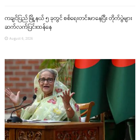
ကချင်ပြည် မြို့နယ် ၅ ခုတွင် စစ်ရေးတင်းမာနေပြီး တိုက်ပွဲများ
ဆက်လက်ပြင်းထန်နေ
August 6, 2026