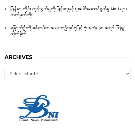
မြန်မာ-ထိုင်း ကုန်သွယ်မှုတိုးမြှင့်ရေးနှင့် ပူးပေါင်းဆောင်ရွက်မှု MoU များ
လက်မှတ်ထိုး
မြောက်ဦးကို စစ်တပ်က လေယာဉ်အုပ်စုဖြင့် ဗုံးအလုံး ၃၀ ကျော် ကြဲချ
တိုက်ခိုက်
ARCHIVES