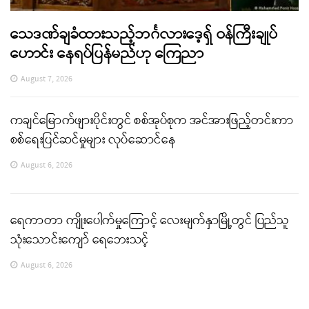
သေဒဏ်ချခံထားသည့်ဘင်္ဂလားဒေ့ရှ် ဝန်ကြီးချုပ်
ဟောင်း နေရပ်ပြန်မည်ဟု ကြေညာ
August 7, 2026
ကချင်မြောက်ဖျားပိုင်းတွင် စစ်အုပ်စုက အင်အားဖြည့်တင်းကာ
စစ်ရေးပြင်ဆင်မှုများ လုပ်ဆောင်နေ
August 6, 2026
ရေကာတာ ကျိုးပေါက်မှုကြောင့် လေးမျက်နှာမြို့တွင် ပြည်သူ
သုံးသောင်းကျော် ရေဘေးသင့်
August 6, 2026