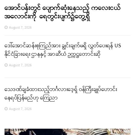
အောင်ပန်းတွင် ပျောက်ဆုံးနေသည့် ကလေးငယ်
အလောင်းကို ရေတွင်းပျက်၌တွေ့ရှိ
August 7, 2026
ဒေါ်အောင်ဆန်းစုကြည်အား ချွင်းချက်မရှိ လွှတ်ပေးရန် US
နိုင်ငံခြားရေး ဌာနနှင့် အာဆီယံ ဥက္ကဋ္ဌတောင်းဆို
August 7, 2026
သေဒဏ်ချခံထားသည့်ဘင်္ဂလားဒေ့ရှ် ဝန်ကြီးချုပ်ဟောင်း
နေရပ်ပြန်မည်ဟု ကြေညာ
August 7, 2026