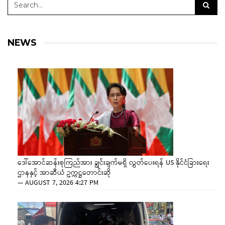
NEWS
ဒေါ်အောင်ဆန်းစုကြည်အား ချွင်းချက်မရှိ လွှတ်ပေးရန် US နိုင်ငံခြားရေး
ဌာနနှင့် အာဆီယံ ဥက္ကဋ္ဌတောင်းဆို
—
AUGUST 7, 2026 4:27 PM