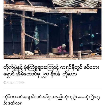
တိုက်ပွဲနှင့် ဗုံးကြဲမှုများကြောင့် ကရင်နီတွင် စစ်ဘေး
ရှောင် အိမ်ထောင်စု ၂၅၀ နီးပါး တိုးလာ
August 7, 2026
ထိုင်းစာသင်ကျောင်း ပစ်ခတ်မှု အနည်းဆုံး ၇ ဦး သေဆုံး ပြီး၁၅
ဦး ဒဏ်ရာရ