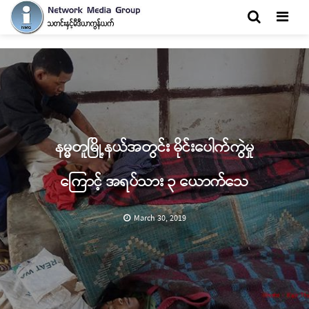
Men
နမ္မတူမြို့နယ်အတွင်း မိုင်းပေါက်ကွဲမှု
ကြောင့် အရပ်သား ၃ ယောက်သေ
March 30, 2019