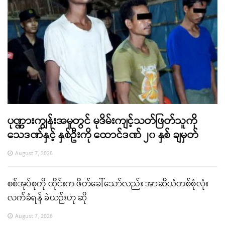
ပုဏ္ဏားကျွန်းအမှုတွင် မုဒိမ်းကျင့်သတ်ဖြတ်သူကို
သေဒဏ်နှင့် နှစ်ဦးကို ထောင်ဒဏ် ၂၀ နှစ် ချမှတ်
August 7, 2026
စစ်အုပ်စုကို ထိုင်းက ဖိတ်ခေါ်သော်လည်း အာဆီယံတစ်စုံလုံး
လက်ခံရန် ခဲယဉ်းဟု ဆို
August 7, 2026