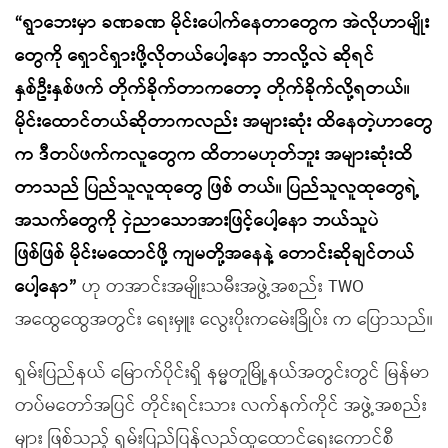
“ရွာဘေးမှာ ခဏခဏ မိုင်းပေါက်နေတာတွေက အဲလိုဟာမျိုး
တွေကို ရှောင်ရှားဖို့လိုတယ်ပေါ့နော ဘာလို့လဲ ဆိုရင်
နှစ်ဦးနှစ်ဖက် တိုက်ခိုက်တာကတော့ တိုက်ခိုက်လို့ရတယ်။
မိုင်းထောင်တယ်ဆိုတာကလည်း အများဆုံး ထိနေတဲ့ဟာတွေ
က ဒီတပ်ဖက်ကလူတွေက ထိတာမဟုတ်ဘူး အများဆုံးထိ
တာသည် ပြည်သူလူထုတွေ ဖြစ် တယ်။ ပြည်သူလူထုတွေရဲ့
အသက်တွေကို ငှဲညာသောအားဖြင့်ပေါ့နော ဘယ်သူပဲ
ဖြစ်ဖြစ် မိုင်းမထောင်ဖို့ ကျမတို့အနေနဲ့ တောင်းဆိုချင်တယ်
ပေါ့နော”
ဟု တအာင်းအမျိုးသမီးအဖွဲ့အစည်း TWO
အထွေထွေအတွင်း ရေးမှူး လွေးပိုးကမေဲးခြိုပ်း က ပြောသည်။
ရှမ်းပြည်နယ် မြောက်ပိုင်းရှိ နမ္မတူမြို့နယ်အတွင်းတွင် မြန်မာ
တပ်မတော်အပြင် တိုင်းရင်းသား လက်နက်ကိုင် အဖွဲ့အစည်း
များ ဖြစ်သည့် ရှမ်းပြည်ပြန်လည်ထူထောင်ရေးကောင်စီ