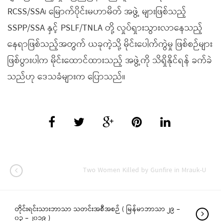
RCSS/SSA၊ မြောက်ပိုင်းမဟာမိတ် အဖွဲ့ များဖြစ်သည့်
SSPP/SSA နှင့် PSLF/TNLA တို့ လှုပ်ရှားသွားလာနေသည့်
နေရာဖြစ်သည့်အတွက် ယခုကဲ့သို့ မိုင်းပေါက်ကွဲမှု ဖြစ်စဉ်များ
ဖြစ်ပွားပါက မိုင်းထောင်ထားသည့် အဖွဲ့ကို သိရှိနိုင်ရန် ခက်ခဲ
သည်ဟု ဒေသခံများက ပြောသည်။
Two Women Killed by Gunfire in Mrauk-U
တိုင်းရင်းသားဘာသာ သတင်းအစီအစဉ် ( မြန်မာဘာသာ ၂၉ –
၀၃ – ၂၀၁၉ )