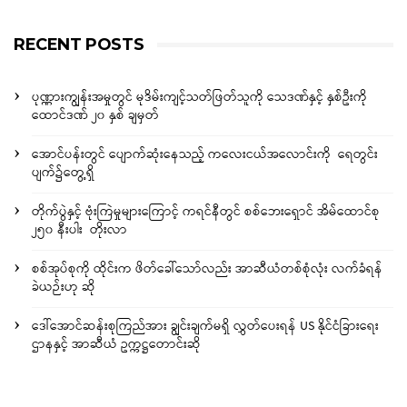
RECENT POSTS
ပုဏ္ဏားကျွန်းအမှုတွင် မုဒိမ်းကျင့်သတ်ဖြတ်သူကို သေဒဏ်နှင့် နှစ်ဦးကို
ထောင်ဒဏ် ၂၀ နှစ် ချမှတ်
အောင်ပန်းတွင် ပျောက်ဆုံးနေသည့် ကလေးငယ်အလောင်းကို ရေတွင်း
ပျက်၌တွေ့ရှိ
တိုက်ပွဲနှင့် ဗုံးကြဲမှုများကြောင့် ကရင်နီတွင် စစ်ဘေးရှောင် အိမ်ထောင်စု
၂၅၀ နီးပါး တိုးလာ
စစ်အုပ်စုကို ထိုင်းက ဖိတ်ခေါ်သော်လည်း အာဆီယံတစ်စုံလုံး လက်ခံရန်
ခဲယဉ်းဟု ဆို
ဒေါ်အောင်ဆန်းစုကြည်အား ချွင်းချက်မရှိ လွှတ်ပေးရန် US နိုင်ငံခြားရေး
ဌာနနှင့် အာဆီယံ ဥက္ကဋ္ဌတောင်းဆို