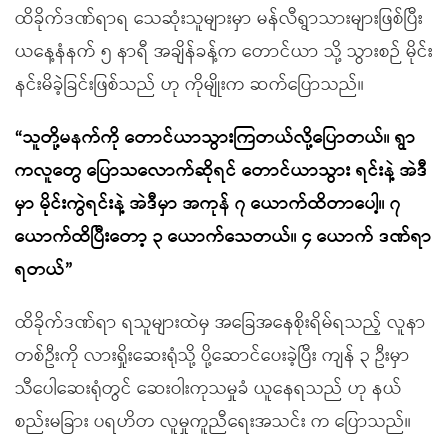
ထိခိုက်ဒဏ်ရာရ သေဆုံးသူများမှာ မန်လီရွာသားများဖြစ်ပြီး
ယနေ့နံနက် ၅ နာရီ အချိန်ခန့်က တောင်ယာ သို့ သွားစဉ် မိုင်း
နင်းမိခဲ့ခြင်းဖြစ်သည် ဟု ကိုမျိုးက ဆက်ပြောသည်။
“သူတို့မနက်ကို တောင်ယာသွားကြတယ်လို့ပြောတယ်။ ရွာ
ကလူတွေ ပြောသလောက်ဆိုရင် တောင်ယာသွား ရင်းနဲ့ အဲဒီ
မှာ မိုင်းကွဲရင်းနဲ့ အဲဒီမှာ အကုန် ၇ ယောက်ထိတာပေါ့။ ၇
ယောက်ထိပြီးတော့ ၃ ယောက်သေတယ်။ ၄ ယောက် ဒဏ်ရာ
ရတယ်”
ထိခိုက်ဒဏ်ရာ ရသူများထဲမှ အခြေအနေစိုးရိမ်ရသည့် လူနာ
တစ်ဦးကို လားရှိုးဆေးရုံသို့ ပို့ဆောင်ပေးခဲ့ပြီး ကျန် ၃ ဦးမှာ
သီပေါဆေးရုံတွင် ဆေးဝါးကုသမှုခံ ယူနေရသည် ဟု နယ်
စည်းမခြား ပရဟိတ လူမှုကူညီရေးအသင်း က ပြောသည်။