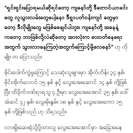
“ရှင်းရှင်းပြောရမယ်ဆိုရင်တော့ ကျနော်တို့ ဒီတောင်ယာခင်း
တွေ လူသွားလမ်းတွေပေါ့နော ဒီရွာပတ်ဝန်းကျင် တွေမှာ
တော့ ဒီလိုမျိုးတွေ မဖြစ်စေချင်ပါဘူး။ ကျနော်တို့ အနေနဲ့
ကတော့ ဘာဖြစ်လို့လဲဆိုတော့ အားလုံးက စားဝတ်နေရေး
အတွက် သွားလာနေကြတဲ့အတွက်ကြောင့်မို့လေနော်”
ဟု ကို
မျိုး က ပြောသည်။
မိုင်းပေါက်ကွဲမှုကြောင့် သေဆုံးသူများမှာ အိုက်ဟိန်း ၃၄ နှစ်၊
မိုင်းအိုက်လောဝ် ၁၅ နှစ် နှင့် လွေးအေးဆောင် ၁၄ နှစ် တို့ဖြစ်
ပြီး ထိခိုက်ဒဏ်ရာရသူ ၄ ဦးမှာ လွေးအေးအောင် ၃၅ နှစ်၊ ဒေါ်
အဲဆင် ၄၂ နှစ်၊ လွေးမိုးနွမ်း ၁၈ နှစ် နှင့် လွေးအေးကော ၁၅
နှစ် တို့ဖြစ်သည် ဟု သိရသည်။
လားရှိုးဆေးရုံသို့ပို့ထားသူ လွေးအေးအောင်မှာ အခြေအနေ