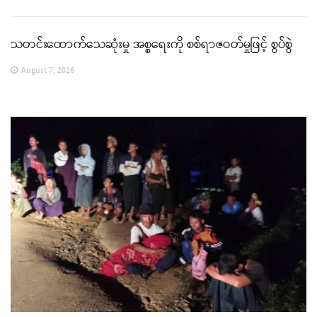
သတင်းထောက်သေဆုံးမှု အစ္စရေးကို စစ်ရာဇဝတ်မှုဖြင့် စွပ်စွဲ
August 7, 2026