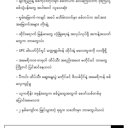
– ချင်းပြည်နဲ့ စစ်ကိုင်းတိုင်းမှာ စစ်တပ်က လေကြောင်းက ဗုံးကြဲလို့
စစ်သုံ့ပန်းတွေ အပါအဝင် လူသေဆုံး
– ရှမ်းမြောက်-ကချင် အစပ် မဘိမ်းဘက်မှာ စစ်တပ်က အင်အား
အမြောက်အများ တိုးချဲ့
– ထိုင်းရောက် မြန်မာတွေ လုံခြုံရေးနဲ့ အလုပ်လုပ်ဖို့ အကန့်အသတ်
တွေက ဘာတွေလဲ။
– UFC ခါးပတ်ပိုင်ရှင် ဂျော့ရှူဝါဗန် ထိုင်းနဲ့ မလေးရှားကို လာဖို့ရှိ
– အမေရိကား-တရုတ် ထိပ်သီး အစည်းအဝေး မတိုင်ခင် ဘာတွေ
ကြိုတင် ပြင်ဆင်နေသလဲ
– ပီကင်း ထိပ်သီး ဆွေးနွေးပွဲ မတိုင်ခင် ဖိလစ်ပိုင်နဲ့ အမေရိကန် စစ်
လေ့ကျင့်မှု
– ယူကရိန်း ဒရုန်းတွေက စစ်ပွဲတွေအတွက် ခေတ်သစ်တစ်ခု
ပြောင်းစေမလား
– ၂ နှစ်ကျော်က မြုပ်သွားတဲ့ ရုရှား သင်္ဘောမှာ ဘာတွေပါသလဲ