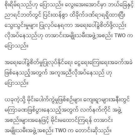
စိုးရိမ်ရသည်ဟု ပြောသည်။ လွေးအေးအောင်မှာ ဘယ်ခြေနှင့်
ညာရင်ဘတ်တွင် ပြင်းထန်စွာ ထိခိုက်ဒဏ်ရာရရှိထားပြီး
သွေးသွင်းမှုများ ပြုလုပ်နေရကာ အရေးပေါ်ခွဲစိတ်ဖို့လည်း
လိုအပ်နေသည်ဟု တအာင်းအမျိုးသမီးအဖွဲ့အစည်း TWO က
ပြောသည်။
အရေးပေါ်ခွဲစိတ်မှုပြုလုပ်နိုင်ရေး ငွေရေးကြေးရေးအခက်အခဲ
ဖြစ်နေသည့်အတွက် အကူအညီလိုအပ်နေသည် ဟု
ပြောသည်။
ယခုကဲ့သို့ မိုင်းပေါက်ကွဲမှုဖြစ်စဉ်များ ကျေးရွာများအနီးတွင်
မကြာခဏဖြစ်ပွားနေသည့်အတွက် လက်နက်ကိုင် အဖွဲ့
အစည်းများအနေဖြင့် မိုင်းမထောင်ကြရန် တအာင်း
အမျိုးသမီးအဖွဲ့အစည်း TWO က တောင်းဆိုသည်။