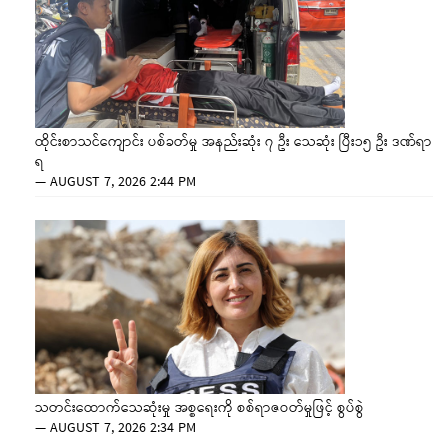
ထိုင်းစာသင်ကျောင်း ပစ်ခတ်မှု အနည်းဆုံး ၇ ဦး သေဆုံး ပြီး၁၅ ဦး ဒဏ်ရာ
ရ
—
AUGUST 7, 2026 2:44 PM
သတင်းထောက်သေဆုံးမှု အစ္စရေးကို စစ်ရာဇဝတ်မှုဖြင့် စွပ်စွဲ
—
AUGUST 7, 2026 2:34 PM