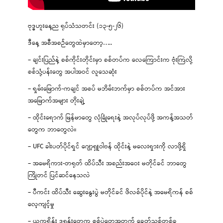
ဗုဒ္ဓဟူးနေ့ည ရုပ်သံသတင်း (၁၃-၅-၂၆)
ဒီနေ့ အစီအစဉ်တွေထဲမှာတော့…..
– ချင်းပြည်နဲ့ စစ်ကိုင်းတိုင်းမှာ စစ်တပ်က လေကြောင်းက ဗုံးကြဲလို့
စစ်သုံ့ပန်းတွေ အပါအဝင် လူသေဆုံး
– ရှမ်းမြောက်-ကချင် အစပ် မဘိမ်းဘက်မှာ စစ်တပ်က အင်အား
အမြောက်အများ တိုးချဲ့
– ထိုင်းရောက် မြန်မာတွေ လုံခြုံရေးနဲ့ အလုပ်လုပ်ဖို့ အကန့်အသတ်
တွေက ဘာတွေလဲ။
– UFC ခါးပတ်ပိုင်ရှင် ဂျော့ရှူဝါဗန် ထိုင်းနဲ့ မလေးရှားကို လာဖို့ရှိ
– အမေရိကား-တရုတ် ထိပ်သီး အစည်းအဝေး မတိုင်ခင် ဘာတွေ
ကြိုတင် ပြင်ဆင်နေသလဲ
– ပီကင်း ထိပ်သီး ဆွေးနွေးပွဲ မတိုင်ခင် ဖိလစ်ပိုင်နဲ့ အမေရိကန် စစ်
လေ့ကျင့်မှု
– ယူကရိန်း ဒရုန်းတွေက စစ်ပွဲတွေအတွက် ခေတ်သစ်တစ်ခု