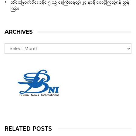
ထိုင်းမြောက်ပိုင်း ခရိုင် ၅ ခု၌ ရေကြီးရေလျှံ၊ ၂၄ နာရီ စောင့်ကြည့်ရန် ညွှန်
ကြား
ARCHIVES
RELATED POSTS