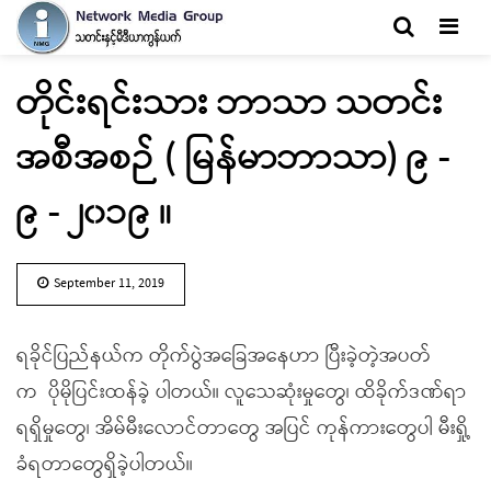
Men
တိုင်းရင်းသား ဘာသာ သတင်း
အစီအစဉ် ( မြန်မာဘာသာ) ၉ -
၉ - ၂၀၁၉ ။
September 11, 2019
ရခိုင်ပြည်နယ်က တိုက်ပွဲအခြေအနေဟာ ပြီးခဲ့တဲ့အပတ်
က ပိုမိုပြင်းထန်ခဲ့ ပါတယ်။ လူသေဆုံးမှုတွေ၊ ထိခိုက်ဒဏ်ရာ
ရရှိမှုတွေ၊ အိမ်မီးလောင်တာတွေ အပြင် ကုန်ကားတွေပါ မီးရှို့
ခံရတာတွေရှိခဲ့ပါတယ်။