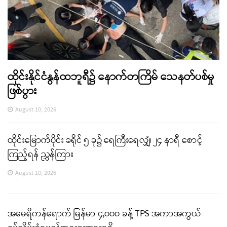
ထိုင်းနိုင်ငံနွန်ထဘူရီ၌ နောက်တကြိမ် သေနတ်ပစ်မှု
ဖြစ်ပွား
August 10, 2026
ထိုင်းမြောက်ပိုင်း ခရိုင် ၅ ခု၌ ရေကြီးရေလျှံ၊ ၂၄ နာရီ စောင့်
ကြည့်ရန် ညွှန်ကြား
August 10, 2026
အမေရိကန်ရောက် မြန်မာ ၄,၀၀၀ ခန့် TPS အကာအကွယ်