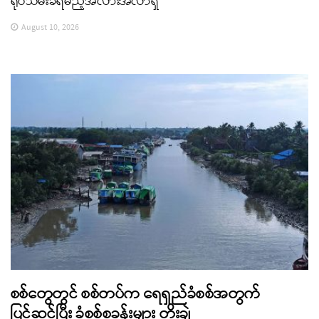
ရုပ်သိမ်းခံရမည့်အလားအလာရှိ
August 10, 2026
စစ်တွေတွင် စစ်တပ်က ရေရှည်ခံစစ်အတွက်
ပြင်ဆင်ပြီး ခံစစ်စခန်းများ တိုးချဲ့