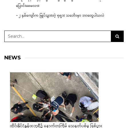
ပြောင်းစေမလား
– ၂ နှစ်ကျော်က မြုပ်သွားတဲ့ ရုရှား သင်္ဘောမှာ ဘာတွေပါသလဲ
NEWS
ထိုင်းနိုင်ငံနွန်ထဘူရီ၌ နောက်တကြိမ် သေနတ်ပစ်မှု ဖြစ်ပွား