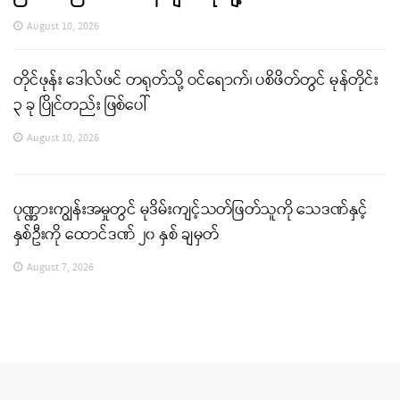
August 10, 2026
တိုင်ဖုန်း ဒေါလ်ဖင် တရုတ်သို့ ဝင်ရောက်၊ ပစိဖိတ်တွင် မုန်တိုင်း
၃ ခု ပြိုင်တည်း ဖြစ်ပေါ်
August 10, 2026
ပုဏ္ဏားကျွန်းအမှုတွင် မုဒိမ်းကျင့်သတ်ဖြတ်သူကို သေဒဏ်နှင့်
နှစ်ဦးကို ထောင်ဒဏ် ၂၀ နှစ် ချမှတ်
August 7, 2026