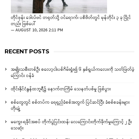
တိုင်ဖုန်း ဒေါလ်ဖင် တရုတ်သို့ ဝင်ရောက်၊ ပစိဖိတ်တွင် မုန်တိုင်း ၃ ခု ပြိုင်
တည်း ဖြစ်ပေါ်
—
AUGUST 10, 2026 2:11 PM
RECENT POSTS
အမျိုးသမီးတစ်ဦး စလော့ငါးပစ်ဂိမ်းရှုံး၍ ၆ နှစ်ရွယ်ကလေးကို သတ်ဖြတ်ခဲ့
ကြောင်း ဝန်ခံ
ထိုင်းနိုင်ငံနွန်ထဘူရီ၌ နောက်တကြိမ် သေနတ်ပစ်မှု ဖြစ်ပွား
စစ်တွေတွင် စစ်တပ်က ရေရှည်ခံစစ်အတွက် ပြင်ဆင်ပြီး ခံစစ်စခန်းများ
တိုးချဲ့
မကွေး-ရခိုင်အစပ် တိုက်ပွဲပြင်းထန်၊ လေကြောင်းတိုက်ခိုက်မှုကြောင့် ၂ ဦး
သေဆုံး