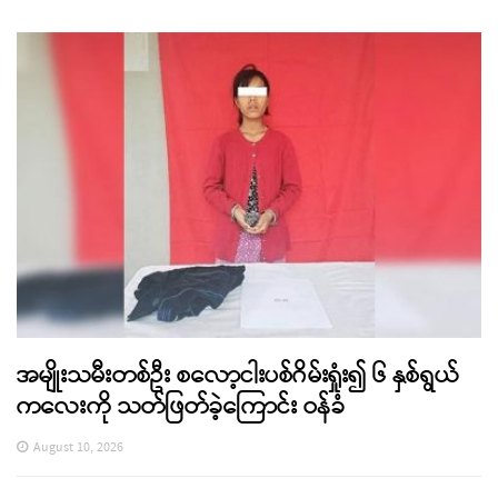
အမျိုးသမီးတစ်ဦး စလော့ငါးပစ်ဂိမ်းရှုံး၍ ၆ နှစ်ရွယ်
ကလေးကို သတ်ဖြတ်ခဲ့ကြောင်း ဝန်ခံ
August 10, 2026