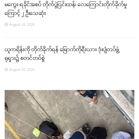
မကွေး-ရခိုင်အစပ် တိုက်ပွဲပြင်းထန်၊ လေကြောင်းတိုက်ခိုက်မှု
ကြောင့် ၂ ဦးသေဆုံး
August 10, 2026
ယူကရိန်းကို တိုက်ခိုက်ရန် မြောက်ကိုရီးယား ဒုံးပျံတပ်ဖွဲ့
ရုရှား၌ စတင်တပ်စွဲ
August 10, 2026