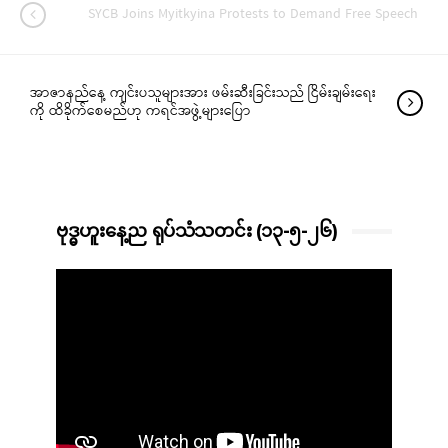
SYCB Joins Myitkyina Protests to Demand Free Speech
အာဇာနည်နေ့ ကျင်းပသူများအား ဖမ်းဆီးခြင်းသည် ငြိမ်းချမ်းရေး
ကို ထိခိုက်စေမည်ဟု ကရင်အဖွဲ့များပြော
ဗုဒ္ဓဟူးနေ့ည ရုပ်သံသတင်း (၁၃-၅-၂၆)