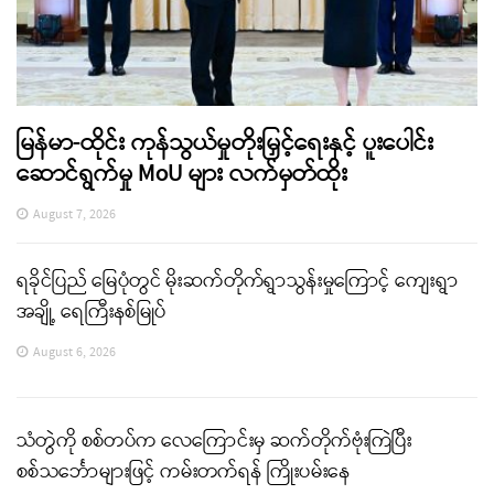
မြန်မာ-ထိုင်း ကုန်သွယ်မှုတိုးမြှင့်ရေးနှင့် ပူးပေါင်း
ဆောင်ရွက်မှု MoU များ လက်မှတ်ထိုး
August 7, 2026
ရခိုင်ပြည် မြေပုံတွင် မိုးဆက်တိုက်ရွာသွန်းမှုကြောင့် ကျေးရွာ
အချို့ ရေကြီးနစ်မြုပ်
August 6, 2026
သံတွဲကို စစ်တပ်က လေကြောင်းမှ ဆက်တိုက်ဗုံးကြဲပြီး
စစ်သင်္ဘောများဖြင့် ကမ်းတက်ရန် ကြိုးပမ်းနေ