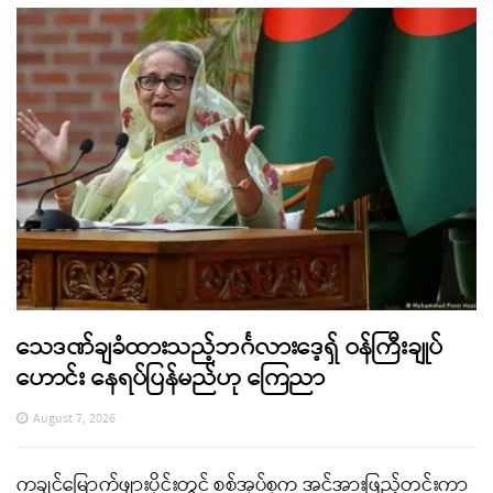
သေဒဏ်ချခံထားသည့်ဘင်္ဂလားဒေ့ရှ် ဝန်ကြီးချုပ်
ဟောင်း နေရပ်ပြန်မည်ဟု ကြေညာ
August 7, 2026
ကချင်မြောက်ဖျားပိုင်းတွင် စစ်အုပ်စုက အင်အားဖြည့်တင်းကာ