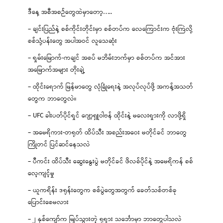
ဒီနေ့ အစီအစဉ်တွေထဲမှာတော့…..
– ချင်းပြည်နဲ့ စစ်ကိုင်းတိုင်းမှာ စစ်တပ်က လေကြောင်းက ဗုံးကြဲလို့
စစ်သုံ့ပန်းတွေ အပါအဝင် လူသေဆုံး
– ရှမ်းမြောက်-ကချင် အစပ် မဘိမ်းဘက်မှာ စစ်တပ်က အင်အား
အမြောက်အများ တိုးချဲ့
– ထိုင်းရောက် မြန်မာတွေ လုံခြုံရေးနဲ့ အလုပ်လုပ်ဖို့ အကန့်အသတ်
တွေက ဘာတွေလဲ။
– UFC ခါးပတ်ပိုင်ရှင် ဂျော့ရှူဝါဗန် ထိုင်းနဲ့ မလေးရှားကို လာဖို့ရှိ
– အမေရိကား-တရုတ် ထိပ်သီး အစည်းအဝေး မတိုင်ခင် ဘာတွေ
ကြိုတင် ပြင်ဆင်နေသလဲ
– ပီကင်း ထိပ်သီး ဆွေးနွေးပွဲ မတိုင်ခင် ဖိလစ်ပိုင်နဲ့ အမေရိကန် စစ်
လေ့ကျင့်မှု
– ယူကရိန်း ဒရုန်းတွေက စစ်ပွဲတွေအတွက် ခေတ်သစ်တစ်ခု
ပြောင်းစေမလား
– ၂ နှစ်ကျော်က မြုပ်သွားတဲ့ ရုရှား သင်္ဘောမှာ ဘာတွေပါသလဲ