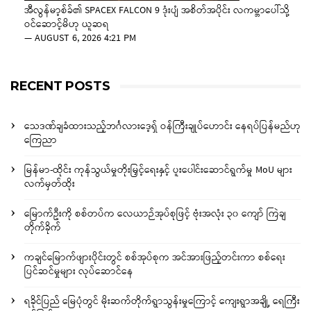
အီလွန်မာ့စ်ခ်၏ SPACEX FALCON 9 ဒုံးပျံ အစိတ်အပိုင်း လကမ္ဘာပေါ်သို့
ဝင်ဆောင့်မိဟု ယူဆရ
—
AUGUST 6, 2026 4:21 PM
RECENT POSTS
သေဒဏ်ချခံထားသည့်ဘင်္ဂလားဒေ့ရှ် ဝန်ကြီးချုပ်ဟောင်း နေရပ်ပြန်မည်ဟု
ကြေညာ
မြန်မာ-ထိုင်း ကုန်သွယ်မှုတိုးမြှင့်ရေးနှင့် ပူးပေါင်းဆောင်ရွက်မှု MoU များ
လက်မှတ်ထိုး
မြောက်ဦးကို စစ်တပ်က လေယာဉ်အုပ်စုဖြင့် ဗုံးအလုံး ၃၀ ကျော် ကြဲချ
တိုက်ခိုက်
ကချင်မြောက်ဖျားပိုင်းတွင် စစ်အုပ်စုက အင်အားဖြည့်တင်းကာ စစ်ရေး
ပြင်ဆင်မှုများ လုပ်ဆောင်နေ
ရခိုင်ပြည် မြေပုံတွင် မိုးဆက်တိုက်ရွာသွန်းမှုကြောင့် ကျေးရွာအချို့ ရေကြီး