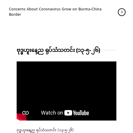
Concerns About Coronavirus Grow on Burma-China
Border
ဗုဒ္ဓဟူးနေ့ည ရုပ်သံသတင်း (၁၃-၅-၂၆)
ဗုဒ္ဓဟူးနေ့ည ရုပ်သံသတင်း (၁၃-၅-၂၆)