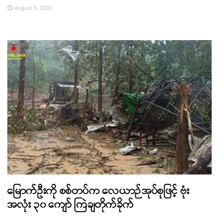
August 6, 2026
မြောက်ဦးကို စစ်တပ်က လေယာဉ်အုပ်စုဖြင့် ဗုံး
အလုံး ၃၀ ကျော် ကြဲချတိုက်ခိုက်