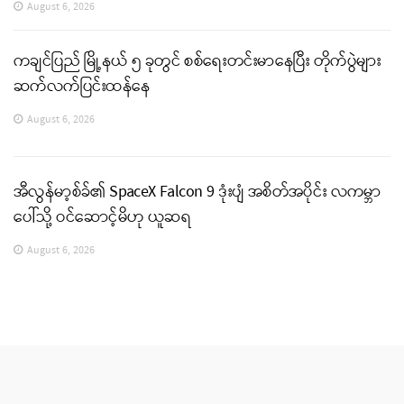
August 6, 2026
ကချင်ပြည် မြို့နယ် ၅ ခုတွင် စစ်ရေးတင်းမာနေပြီး တိုက်ပွဲများ
ဆက်လက်ပြင်းထန်နေ
August 6, 2026
အီလွန်မာ့စ်ခ်၏ SpaceX Falcon 9 ဒုံးပျံ အစိတ်အပိုင်း လကမ္ဘာ
ပေါ်သို့ ဝင်ဆောင့်မိဟု ယူဆရ
August 6, 2026