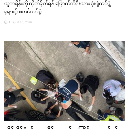
ယူကရိန်းကို တိုက်ခိုက်ရန် မြောက်ကိုရီးယား ဒုံးပျံတပ်ဖွဲ့
ရုရှား၌ စတင်တပ်စွဲ
August 10, 2026