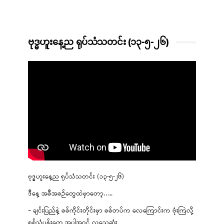
ဗုဒ္ဓဟူးနေ့ည ရုပ်သံသတင်း (၁၃-၅-၂၆)
ဗုဒ္ဓဟူးနေ့ည ရုပ်သံသတင်း (၁၃-၅-၂၆)
ဒီနေ့ အစီအစဉ်တွေထဲမှာတော့…..
– ချင်းပြည်နဲ့ စစ်ကိုင်းတိုင်းမှာ စစ်တပ်က လေကြောင်းက ဗုံးကြဲလို့
စစ်သုံ့ပန်းတွေ အပါအဝင် လူသေဆုံး