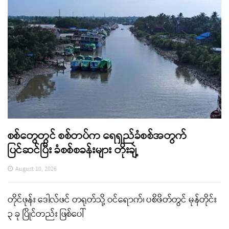
စစ်တွေတွင် စစ်တပ်က ရေရှည်ခံစစ်အတွက်
ပြင်ဆင်ပြီး ခံစစ်စခန်းများ တိုးချဲ့
August 10, 2026
တိုင်ဖုန်း ဒေါလ်ဖင် တရုတ်သို့ ဝင်ရောက်၊ ပစိဖိတ်တွင် မုန်တိုင်း
၃ ခု ပြိုင်တည်း ဖြစ်ပေါ်