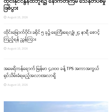
ထိုင်းနိုင်ငံနွန်ထဘူရီ၌ နောက်တကြိမ် သေနတ်ပစ်မှု
ဖြစ်ပွား
August 10, 2026
ထိုင်းမြောက်ပိုင်း ခရိုင် ၅ ခု၌ ရေကြီးရေလျှံ၊ ၂၄ နာရီ စောင့်
ကြည့်ရန် ညွှန်ကြား
August 10, 2026
အမေရိကန်ရောက် မြန်မာ ၄,၀၀၀ ခန့် TPS အကာအကွယ်
ရုပ်သိမ်းခံရမည့်အလားအလာရှိ
August 10, 2026