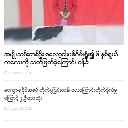
အမျိုးသမီးတစ်ဦး စလော့ငါးပစ်ဂိမ်းရှုံး၍ ၆ နှစ်ရွယ်
ကလေးကို သတ်ဖြတ်ခဲ့ကြောင်း ဝန်ခံ
August 10, 2026
မကွေး-ရခိုင်အစပ် တိုက်ပွဲပြင်းထန်၊ လေကြောင်းတိုက်ခိုက်မှု
ကြောင့် ၂ ဦးသေဆုံး
August 10, 2026