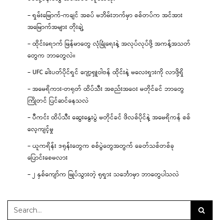
– ရှမ်းမြောက်-ကချင် အစပ် မဘိမ်းဘက်မှာ စစ်တပ်က အင်အား
အမြောက်အများ တိုးချဲ့
– ထိုင်းရောက် မြန်မာတွေ လုံခြုံရေးနဲ့ အလုပ်လုပ်ဖို့ အကန့်အသတ်
တွေက ဘာတွေလဲ။
– UFC ခါးပတ်ပိုင်ရှင် ဂျော့ရှူဝါဗန် ထိုင်းနဲ့ မလေးရှားကို လာဖို့ရှိ
– အမေရိကား-တရုတ် ထိပ်သီး အစည်းအဝေး မတိုင်ခင် ဘာတွေ
ကြိုတင် ပြင်ဆင်နေသလဲ
– ပီကင်း ထိပ်သီး ဆွေးနွေးပွဲ မတိုင်ခင် ဖိလစ်ပိုင်နဲ့ အမေရိကန် စစ်
လေ့ကျင့်မှု
– ယူကရိန်း ဒရုန်းတွေက စစ်ပွဲတွေအတွက် ခေတ်သစ်တစ်ခု
ပြောင်းစေမလား
– ၂ နှစ်ကျော်က မြုပ်သွားတဲ့ ရုရှား သင်္ဘောမှာ ဘာတွေပါသလဲ