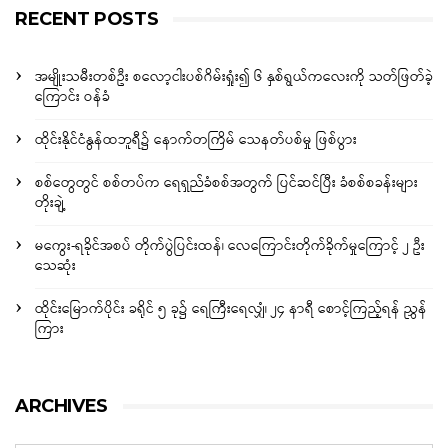
RECENT POSTS
အမျိုးသမီးတစ်ဦး စလော့ငါးပစ်ဂိမ်းရှုံး၍ ၆ နှစ်ရွယ်ကလေးကို သတ်ဖြတ်ခဲ့
ကြောင်း ဝန်ခံ
ထိုင်းနိုင်ငံနွန်ထဘူရီ၌ နောက်တကြိမ် သေနတ်ပစ်မှု ဖြစ်ပွား
စစ်တွေတွင် စစ်တပ်က ရေရှည်ခံစစ်အတွက် ပြင်ဆင်ပြီး ခံစစ်စခန်းများ
တိုးချဲ့
မကွေး-ရခိုင်အစပ် တိုက်ပွဲပြင်းထန်၊ လေကြောင်းတိုက်ခိုက်မှုကြောင့် ၂ ဦး
သေဆုံး
ထိုင်းမြောက်ပိုင်း ခရိုင် ၅ ခု၌ ရေကြီးရေလျှံ၊ ၂၄ နာရီ စောင့်ကြည့်ရန် ညွှန်
ကြား
ARCHIVES