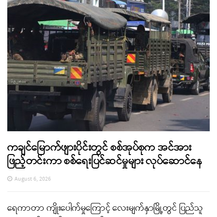
ကချင်မြောက်ဖျားပိုင်းတွင် စစ်အုပ်စုက အင်အား
ဖြည့်တင်းကာ စစ်ရေးပြင်ဆင်မှုများ လုပ်ဆောင်နေ
August 6, 2026
ရေကာတာ ကျိုးပေါက်မှုကြောင့် လေးမျက်နှာမြို့တွင် ပြည်သူ