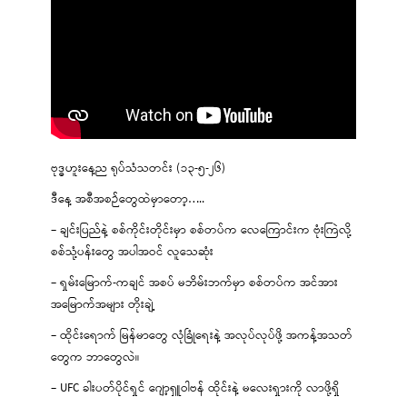
ဗုဒ္ဓဟူးနေ့ည ရုပ်သံသတင်း (၁၃-၅-၂၆)
ဒီနေ့ အစီအစဉ်တွေထဲမှာတော့…..
– ချင်းပြည်နဲ့ စစ်ကိုင်းတိုင်းမှာ စစ်တပ်က လေကြောင်းက ဗုံးကြဲလို့
စစ်သုံ့ပန်းတွေ အပါအဝင် လူသေဆုံး
– ရှမ်းမြောက်-ကချင် အစပ် မဘိမ်းဘက်မှာ စစ်တပ်က အင်အား
အမြောက်အများ တိုးချဲ့
– ထိုင်းရောက် မြန်မာတွေ လုံခြုံရေးနဲ့ အလုပ်လုပ်ဖို့ အကန့်အသတ်
တွေက ဘာတွေလဲ။
– UFC ခါးပတ်ပိုင်ရှင် ဂျော့ရှူဝါဗန် ထိုင်းနဲ့ မလေးရှားကို လာဖို့ရှိ