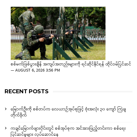
စစ်မက်ဖြစ်ပွားချိန် အကျပ်အတည်းများကို ရင်ဆိုင်နိုင်ရန် ထိုင်ဝမ်ပြင်ဆင်
—
AUGUST 6, 2026 3:56 PM
RECENT POSTS
မြောက်ဦးကို စစ်တပ်က လေယာဉ်အုပ်စုဖြင့် ဗုံးအလုံး ၃၀ ကျော် ကြဲချ
တိုက်ခိုက်
ကချင်မြောက်ဖျားပိုင်းတွင် စစ်အုပ်စုက အင်အားဖြည့်တင်းကာ စစ်ရေး
ပြင်ဆင်မှုများ လုပ်ဆောင်နေ