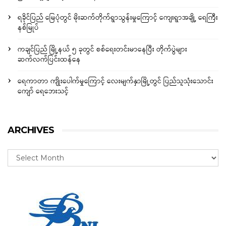
ရခိုင်ပြည် မြေပုံတွင် မိုးဆက်တိုက်ရွာသွန်းမှုကြောင့် ကျေးရွာအချို့ ရေကြီး
နစ်မြုပ်
ကချင်ပြည် မြို့နယ် ၅ ခုတွင် စစ်ရေးတင်းမာနေပြီး တိုက်ပွဲများ
ဆက်လက်ပြင်းထန်နေ
ရေကာတာ ကျိုးပေါက်မှုကြောင့် လေးမျက်နှာမြို့တွင် ပြည်သူသုံးသောင်း
ကျော် ရေဘေးသင့်
ARCHIVES