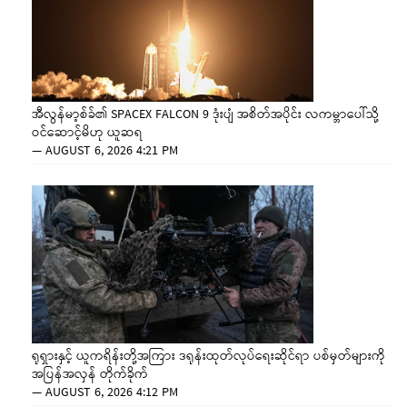
အီလွန်မာ့စ်ခ်၏ SPACEX FALCON 9 ဒုံးပျံ အစိတ်အပိုင်း လကမ္ဘာပေါ်သို့
ဝင်ဆောင့်မိဟု ယူဆရ
—
AUGUST 6, 2026 4:21 PM
ရုရှားနှင့် ယူကရိန်းတို့အကြား ဒရုန်းထုတ်လုပ်ရေးဆိုင်ရာ ပစ်မှတ်များကို
အပြန်အလှန် တိုက်ခိုက်
—
AUGUST 6, 2026 4:12 PM