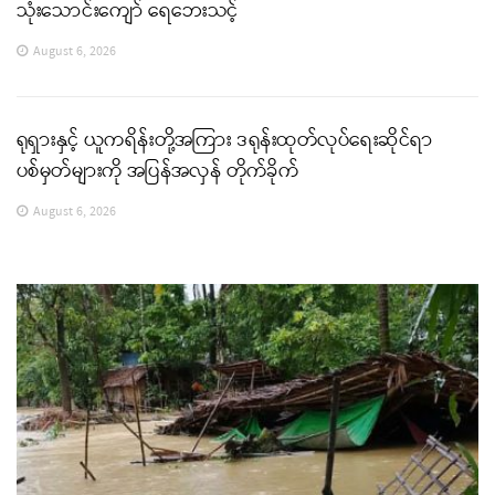
သုံးသောင်းကျော် ရေဘေးသင့်
August 6, 2026
ရုရှားနှင့် ယူကရိန်းတို့အကြား ဒရုန်းထုတ်လုပ်ရေးဆိုင်ရာ
ပစ်မှတ်များကို အပြန်အလှန် တိုက်ခိုက်
August 6, 2026