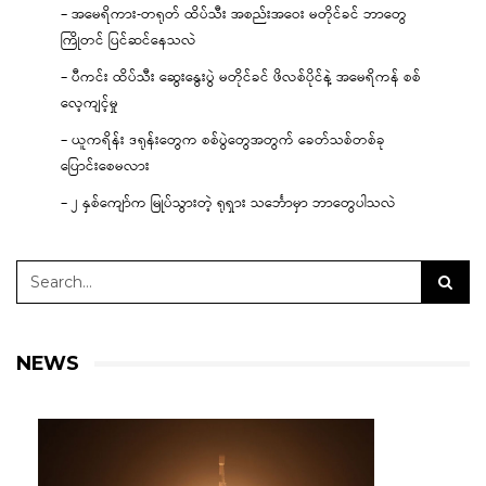
– အမေရိကား-တရုတ် ထိပ်သီး အစည်းအဝေး မတိုင်ခင် ဘာတွေ
ကြိုတင် ပြင်ဆင်နေသလဲ
– ပီကင်း ထိပ်သီး ဆွေးနွေးပွဲ မတိုင်ခင် ဖိလစ်ပိုင်နဲ့ အမေရိကန် စစ်
လေ့ကျင့်မှု
– ယူကရိန်း ဒရုန်းတွေက စစ်ပွဲတွေအတွက် ခေတ်သစ်တစ်ခု
ပြောင်းစေမလား
– ၂ နှစ်ကျော်က မြုပ်သွားတဲ့ ရုရှား သင်္ဘောမှာ ဘာတွေပါသလဲ
NEWS