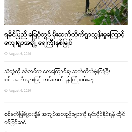
ရခိုင်ပြည် မြေပုံတွင် မိုးဆက်တိုက်ရွာသွန်းမှုကြောင့်
ကျေးရွာအချို့ ရေကြီးနစ်မြုပ်
August 6, 2026
သံတွဲကို စစ်တပ်က လေကြောင်းမှ ဆက်တိုက်ဗုံးကြဲပြီး
စစ်သင်္ဘောများဖြင့် ကမ်းတက်ရန် ကြိုးပမ်းနေ
August 6, 2026
စစ်မက်ဖြစ်ပွားချိန် အကျပ်အတည်းများကို ရင်ဆိုင်နိုင်ရန် ထိုင်
ဝမ်ပြင်ဆင်