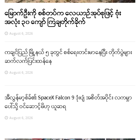
မြောက်ဦးကို စစ်တပ်က လေယာဉ်အုပ်စုဖြင့် ဗုံး
အလုံး ၃၀ ကျော် ကြဲချတိုက်ခိုက်
August 6, 2026
ကချင်ပြည် မြို့နယ် ၅ ခုတွင် စစ်ရေးတင်းမာနေပြီး တိုက်ပွဲများ
ဆက်လက်ပြင်းထန်နေ
August 6, 2026
အီလွန်မာ့စ်ခ်၏ SpaceX Falcon 9 ဒုံးပျံ အစိတ်အပိုင်း လကမ္ဘာ
ပေါ်သို့ ဝင်ဆောင့်မိဟု ယူဆရ
August 6, 2026