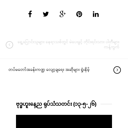
ရွေ့ပြောင်းသူများ နေရာသစ်တွင် မဲပေးခွင့် တိုင်းရင်းသား ပါတီများ
ကန့်ကွက်
တပ်မတော်အခန်းကဏ္ဍ လျော့ချရေး အဆိုများ ရှုံးနိမ့်
ဗုဒ္ဓဟူးနေ့ည ရုပ်သံသတင်း (၁၃-၅-၂၆)