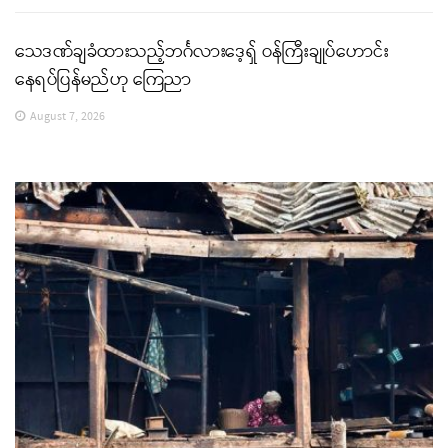
သေဒဏ်ချခံထားသည့်ဘင်္ဂလားဒေ့ရှ် ဝန်ကြီးချုပ်ဟောင်း
နေရပ်ပြန်မည်ဟု ကြေညာ
August 7, 2026