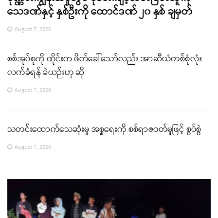
သေဒဏ်နှင့် နှစ်ဦးကို ထောင်ဒဏ် ၂၀ နှစ် ချမှတ်
August 7, 2026
စစ်အုပ်စုကို ထိုင်းက ဖိတ်ခေါ်သော်လည်း အာဆီယံတစ်စုံလုံး
လက်ခံရန် ခဲယဉ်းဟု ဆို
August 7, 2026
သတင်းထောက်သေဆုံးမှု အစ္စရေးကို စစ်ရာဇဝတ်မှုဖြင့် စွပ်စွဲ
August 7, 2026