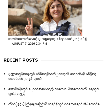
သတင်းထောက်သေဆုံးမှု အစ္စရေးကို စစ်ရာဇဝတ်မှုဖြင့် စွပ်စွဲ
—
AUGUST 7, 2026 2:34 PM
RECENT POSTS
ပုဏ္ဏားကျွန်းအမှုတွင် မုဒိမ်းကျင့်သတ်ဖြတ်သူကို သေဒဏ်နှင့် နှစ်ဦးကို
ထောင်ဒဏ် ၂၀ နှစ် ချမှတ်
အောင်ပန်းတွင် ပျောက်ဆုံးနေသည့် ကလေးငယ်အလောင်းကို ရေတွင်း
ပျက်၌တွေ့ရှိ
တိုက်ပွဲနှင့် ဗုံးကြဲမှုများကြောင့် ကရင်နီတွင် စစ်ဘေးရှောင် အိမ်ထောင်စု