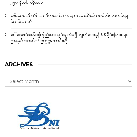
၂၅၀ နီးပါး တိုးလာ
စစ်အုပ်စုကို ထိုင်းက ဖိတ်ခေါ်သော်လည်း အာဆီယံတစ်စုံလုံး လက်ခံရန်
ခဲယဉ်းဟု ဆို
ဒေါ်အောင်ဆန်းစုကြည်အား ချွင်းချက်မရှိ လွှတ်ပေးရန် US နိုင်ငံခြားရေး
ဌာနနှင့် အာဆီယံ ဥက္ကဋ္ဌတောင်းဆို
ARCHIVES