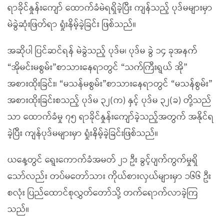
ရာခိုင်နှုန်းကျော် ထောက်ခံမဲရရှိခဲ့ပြီး ကျန်သည့် ပုဒ်မများမှာ
မဲခွဲဆုံးဖြတ်ရာ ရှုံးနိမ့်ခဲ့ခြင်း ဖြစ်သည်။
အဆိုပါ ပြင်ဆင်ရန် မဲခွဲသည့် ပုဒ်မ၊ ပုဒ်မ ခွဲ ၁၄ ခုအနက်
“အိုမင်းမစွမ်း”စာသားနေရာတွင် “သက်ကြီးရွယ် အို”
အစားထိုးခြင်း၊ “မသန်မစွမ်း”စာသားနေရာတွင် “မသန်စွမ်း”
အစားထိုးခြင်းစသည့် ပုဒ်မ ၃၂(က) နှင့် ပုဒ်မ ၃၂(ခ) တို့သည်
သာ ထောက်ခံမှု ၇၅ ရာခိုင်နှုန်းကျော်ခဲ့သည့်အတွက် အနိုင်ရ
ခဲ့ပြီး ကျန်ပုဒ်မများမှာ ရှုံးနိမ့်ခဲ့ခြင်းဖြစ်သည်။
ယနေ့တွင် ရွေးကောက်ခံအမတ် ၂၁ ဦး ခွင့်ပျက်ကွက်မှုရှိ
သော်လည်း တပ်မတော်သား ကိုယ်စားလှယ်များမှာ ၁၆၆ ဦး
စလုံး ပြည်ထောင်စုလွှတ်တော်သို့ တက်ရောက်လာခဲ့ကြ
သည်။