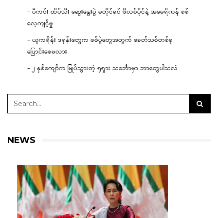
– ပီကင်း ထိပ်သီး ဆွေးနွေးပွဲ မတိုင်ခင် ဖိလစ်ပိုင်နဲ့ အမေရိကန် စစ်
လေ့ကျင့်မှု
– ယူကရိန်း ဒရုန်းတွေက စစ်ပွဲတွေအတွက် ခေတ်သစ်တစ်ခု
ပြောင်းစေမလား
– ၂ နှစ်ကျော်က မြုပ်သွားတဲ့ ရုရှား သင်္ဘောမှာ ဘာတွေပါသလဲ
NEWS