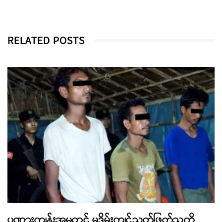
RELATED POSTS
ပုဏ္ဏားကျွန်းအမှုတွင် မုဒိမ်းကျင့်သတ်ဖြတ်သူကို