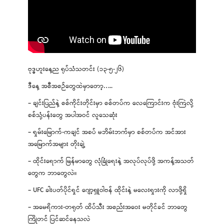
ဗုဒ္ဓဟူးနေ့ည ရုပ်သံသတင်း (၁၃-၅-၂၆)
ဒီနေ့ အစီအစဉ်တွေထဲမှာတော့…..
– ချင်းပြည်နဲ့ စစ်ကိုင်းတိုင်းမှာ စစ်တပ်က လေကြောင်းက ဗုံးကြဲလို့
စစ်သုံ့ပန်းတွေ အပါအဝင် လူသေဆုံး
– ရှမ်းမြောက်-ကချင် အစပ် မဘိမ်းဘက်မှာ စစ်တပ်က အင်အား
အမြောက်အများ တိုးချဲ့
– ထိုင်းရောက် မြန်မာတွေ လုံခြုံရေးနဲ့ အလုပ်လုပ်ဖို့ အကန့်အသတ်
တွေက ဘာတွေလဲ။
– UFC ခါးပတ်ပိုင်ရှင် ဂျော့ရှူဝါဗန် ထိုင်းနဲ့ မလေးရှားကို လာဖို့ရှိ
– အမေရိကား-တရုတ် ထိပ်သီး အစည်းအဝေး မတိုင်ခင် ဘာတွေ
ကြိုတင် ပြင်ဆင်နေသလဲ