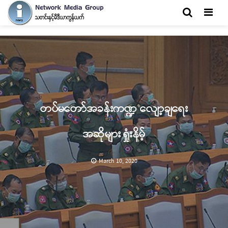
Men
တပ်မတော်အခန်းကဏ္ဍ လျော့ချရေး
အဆိုများ ရှုံးနိမ့်
March 10, 2020