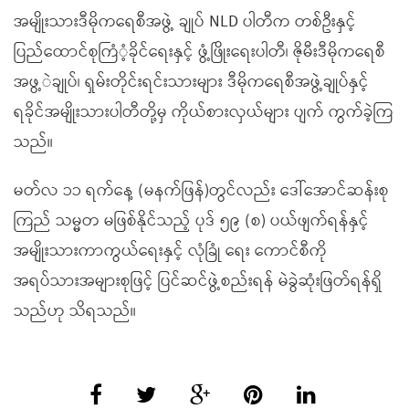
အမျိုးသားဒီမိုကရေစီအဖွဲ့ ချုပ် NLD ပါတီက တစ်ဦးနှင့်
ပြည်ထောင်စုကြံံ့ခိုင်ရေးနှင့် ဖွံ့ဖြိုးရေးပါတီ၊ ဇိုမီးဒီမိုကရေစီ
အဖွ့ဲချုပ်၊ ရှမ်းတိုင်းရင်းသားများ ဒီမိုကရေစီအဖွဲ့ချုပ်နှင့်
ရခိုင်အမျိုးသားပါတီတို့မှ ကိုယ်စားလှယ်များ ပျက် ကွက်ခဲ့ကြ
သည်။
မတ်လ ၁၁ ရက်နေ့ (မနက်ဖြန်)တွင်လည်း ဒေါ်အောင်ဆန်းစု
ကြည် သမ္မတ မဖြစ်နိုင်သည့် ပုဒ် ၅၉ (စ) ပယ်ဖျက်ရန်နှင့်
အမျိုးသားကာကွယ်ရေးနှင့် လုံခြုံ ရေး ကောင်စီကို
အရပ်သားအများစုဖြင့် ပြင်ဆင်ဖွဲ့စည်းရန် မဲခွဲဆုံးဖြတ်ရန်ရှိ
သည်ဟု သိရသည်။