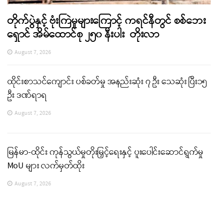
တိုက်ပွဲနှင့် ဗုံးကြဲမှုများကြောင့် ကရင်နီတွင် စစ်ဘေး
ရှောင် အိမ်ထောင်စု ၂၅၀ နီးပါး တိုးလာ
August 7, 2026
ထိုင်းစာသင်ကျောင်း ပစ်ခတ်မှု အနည်းဆုံး ၇ ဦး သေဆုံး ပြီး၁၅
ဦး ဒဏ်ရာရ
August 7, 2026
မြန်မာ-ထိုင်း ကုန်သွယ်မှုတိုးမြှင့်ရေးနှင့် ပူးပေါင်းဆောင်ရွက်မှု
MoU များ လက်မှတ်ထိုး
August 7, 2026