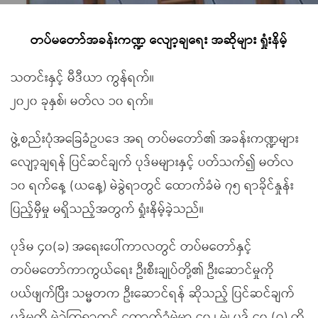
တပ်မတော်အခန်းကဏ္ဍ လျော့ချရေး အဆိုများ ရှုံးနိမ့်
သတင်းနှင့် မီဒီယာ ကွန်ရက်။
၂၀၂၀ ခုနှစ်၊ မတ်လ ၁၀ ရက်။
ဖွဲ့စည်းပုံအခြေခံဥပဒေ အရ တပ်မတော်၏ အခန်းကဏ္ဍများ
လျော့ချရန် ပြင်ဆင်ချက် ပုဒ်မများနှင့် ပတ်သက်၍ မတ်လ
၁၀ ရက်နေ့ (ယနေ့) မဲခွဲရာတွင် ထောက်ခံမဲ ၇၅ ရာခိုင်နှုန်း
ပြည့်မှီမှု မရှိသည့်အတွက် ရှုံးနိမ့်ခဲ့သည်။
ပုဒ်မ ၄၀(ခ) အရေးပေါ်ကာလတွင် တပ်မတော်နှင့်
တပ်မတော်ကာကွယ်ရေး ဦးစီးချုပ်တို့၏ ဦးဆောင်မှုကို
ပယ်ဖျက်ပြီး သမ္မတက ဦးဆောင်ရန် ဆိုသည့် ပြင်ဆင်ချက်
ပုဒ်မကို မဲခွဲကြရာတွင် ထောက်ခံမဲမှာ ၄၀၂ မဲ၊ ပုဒ် ၄၀ (ဂ) ကို