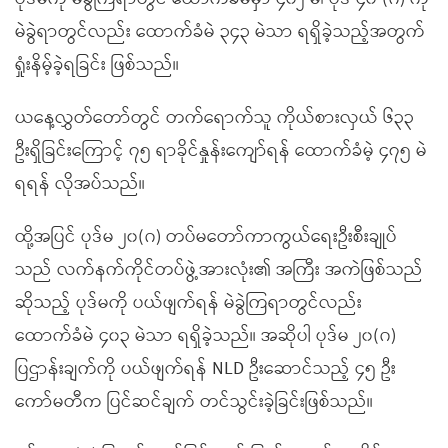
မဲခွဲရာတွင်လည်း ထောက်ခံမဲ ၃၄၃ မဲသာ ရရှိခဲ့သည့်အတွက်
ရှုံးနိမ့်ခဲ့ရခြင်း ဖြစ်သည်။
ယနေ့လွှတ်တော်တွင် တက်ရောက်သူ ကိုယ်စားလှယ် ၆၃၃
ဦးရှိခြင်းကြောင့် ၇၅ ရာခိုင်နှုန်းကျော်ရန် ထောက်ခံမဲ့ ၄၇၅ မဲ
ရရန် လိုအပ်သည်။
ထို့အပြင် ပုဒ်မ ၂၀(ဂ) တပ်မတော်ကာကွယ်ရေးဦးစီးချုပ်
သည် လက်နက်ကိုင်တပ်ဖွဲ့အားလုံး၏ အကြီး အကဲဖြစ်သည်
ဆိုသည့် ပုဒ်မကို ပယ်ဖျက်ရန် မဲခွဲကြရာတွင်လည်း
ထောက်ခံမဲ ၄၀၃ မဲသာ ရရှိခဲ့သည်။ အဆိုပါ ပုဒ်မ ၂၀(ဂ)
ပြဌာန်းချက်ကို ပယ်ဖျက်ရန် NLD ဦးဆောင်သည့် ၄၅ ဦး
ကော်မတီက ပြင်ဆင်ချက် တင်သွင်းခဲ့ခြင်းဖြစ်သည်။