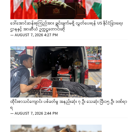
ဒေါ်အောင်ဆန်းစုကြည်အား ချွင်းချက်မရှိ လွှတ်ပေးရန် US နိုင်ငံခြားရေး
ဌာနနှင့် အာဆီယံ ဥက္ကဋ္ဌတောင်းဆို
—
AUGUST 7, 2026 4:27 PM
ထိုင်းစာသင်ကျောင်း ပစ်ခတ်မှု အနည်းဆုံး ၇ ဦး သေဆုံး ပြီး၁၅ ဦး ဒဏ်ရာ
ရ
—
AUGUST 7, 2026 2:44 PM