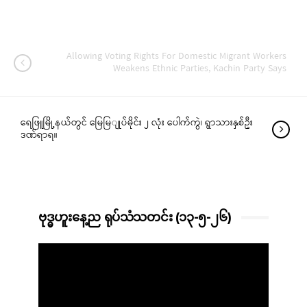
Allowing Voting Rights For Domestic Migrant Workers
Weakens Ethnic Parties, Kachin Party Says
ရေဖြူမြို့နယ်တွင် မြေမြျုပ်မိုင်း ၂ လုံး ပေါက်ကွဲ၊ ရွာသားနှစ်ဦး
ဒဏ်ရာရ။
ဗုဒ္ဓဟူးနေ့ည ရုပ်သံသတင်း (၁၃-၅-၂၆)