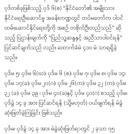
ပုဒ်တစ်ခုဖြစ်သည့် ပုဒ် ၆(စ) “နိုင်ငံတော်၏ အမျိုးသား
နိုင်ငံရေးဦးဆောင်မှု အခန်းကဏ္ဍတွင် တပ်မတော်က ပါဝင်
ထမ်းဆောင်နိုင်ရေးတို့ကို အစဉ် တစိုက်ဦးတည်သည်” ဆို
သည့် ပြဌာန်းချက်ကို “ပြည်သူ့ဆန္ဒနှင့် အညီသာပါဝင်ရန်”
ပြင်ဆင်ချက်သည် လည်း ထောက်ခံမဲ ၄၁၀ မဲ သာရရှိခဲ့
သည်။
ပုဒ်မ ၅၊ ပုဒ်မ ၆(ဃ)၊ ပုဒ်မ ၆ (စ)၊ ပုဒ်မ ၇၊ ပုဒ်မ ၈၊ ပုဒ်မ ၁၄၊
ပုဒ်မ ၁၇(ခ)၊ ပုဒ်မ ၂၀(ဂ)၊ ပုဒ်မ ၂၆(က)၊ ပုဒ်မ ၃၂ (က)၊ ပုဒ်မ
၃၂ (ခ)၊ ပုဒ်မ ၃၉ ၊ ပုဒ်မ ၄၀(ခ)နှင့် ပုဒ်မ ၄၀(ဂ) စသည့် ပုဒ်မ၊
ပုဒ်ခွဲ ၁၄ ခု အား ပြင်ဆင်ရန် (သို့မဟုတ်) ပယ်ဖျက်ရန် မဲခွဲ
ဆုံးဖြတ်ခဲ့ကြခြင်း ဖြစ်သည်။
ပုဒ်မ၊ ပုဒ်ခွဲ ၁၄ ခု အား မဲခွဲဆုံးဖြတ်ရာတွင် ၂ ခုသာ ၇၅