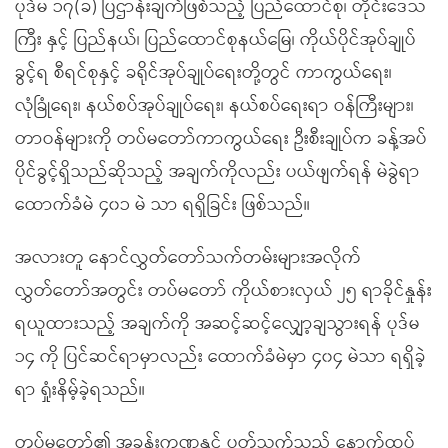
ပုဒ်မ ၁၇(ခ) ပြဌာန်းချက်ဖြစ်သည့် ပြည်ထောင်စု၊ တိုင်းဒေသ
ကြီး နှင့် ပြည်နယ်၊ ပြည်ထောင်စုနယ်မြေ၊ ကိုယ်ပိုင်အုပ်ချုပ်
ခွင့်ရ စီရင်စုနှင့် ခရိုင်အုပ်ချုပ်ရေးတို့တွင် ကာကွယ်ရေး၊
လုံခြုံရေး၊ နယ်စပ်အုပ်ချုပ်ရေး၊ နယ်စပ်ရေးရာ ဝန်ကြီးများ၊
တာဝန်များကို တပ်မတော်ကာကွယ်ရေး ဦးစီးချုပ်က ခန့်အပ်
ပိုင်ခွင့်ရှိသည်ဆိုသည့် အချက်ကိုလည်း ပယ်ဖျက်ရန် မဲခွဲရာ
ထောက်ခံမဲ ၄၀၁ မဲ သာ ရရှိခြင်း ဖြစ်သည်။
အလားတူ နောင်လွှတ်တော်သက်တမ်းများအလိုက်
လွှတ်တော်အတွင်း တပ်မတော် ကိုယ်စားလှယ် ၂၅ ရာခိုင်နှုန်း
ရယူထားသည့် အချက်ကို အဆင့်ဆင့်လျှော့ချသွားရန် ပုဒ်မ
၁၄ ကို ပြင်ဆင်ရာမှာလည်း ထောက်ခံမဲမှာ ၄၀၄ မဲသာ ရရှိခဲ့
ရာ ရှုံးနိမ့်ခဲ့ရသည်။
တပ်မတော်၏ အခန်းကဏ္ဍနှင့် ပတ်သက်သည့် နောက်ထပ်