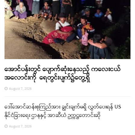
အောင်ပန်းတွင် ပျောက်ဆုံးနေသည့် ကလေးငယ်
အလောင်းကို ရေတွင်းပျက်၌တွေ့ရှိ
August 7, 2026
ဒေါ်အောင်ဆန်းစုကြည်အား ချွင်းချက်မရှိ လွှတ်ပေးရန် US
နိုင်ငံခြားရေး ဌာနနှင့် အာဆီယံ ဥက္ကဋ္ဌတောင်းဆို
August 7, 2026