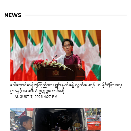
NEWS
ဒေါ်အောင်ဆန်းစုကြည်အား ချွင်းချက်မရှိ လွှတ်ပေးရန် US နိုင်ငံခြားရေး
ဌာနနှင့် အာဆီယံ ဥက္ကဋ္ဌတောင်းဆို
—
AUGUST 7, 2026 4:27 PM