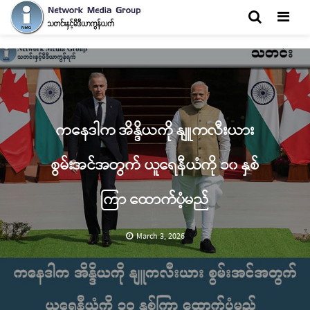
Men
ကနေဒါက အိန္ဒိယကို နျူကလီးယား
စွမ်းအင်အတွက် ယူရေနီယံကို ၁၀ နှစ်
ကြာ ထောက်ပံ့မည်
March 3, 2026