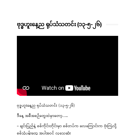
ဗုဒ္ဓဟူးနေ့ည ရုပ်သံသတင်း (၁၃-၅-၂၆)
ဗုဒ္ဓဟူးနေ့ည ရုပ်သံသတင်း (၁၃-၅-၂၆)
ဒီနေ့ အစီအစဉ်တွေထဲမှာတော့…..
– ချင်းပြည်နဲ့ စစ်ကိုင်းတိုင်းမှာ စစ်တပ်က လေကြောင်းက ဗုံးကြဲလို့
စစ်သုံ့ပန်းတွေ အပါအဝင် လူသေဆုံး