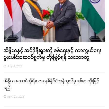
အိန္ဒိယနှင့် အင်ဒိုနီးရှားတို့ စစ်ရေးနှင့် ကာကွယ်ရေး
ပူးပေါင်းဆောင်ရွက်မှု တိုးမြှင့်ရန် သဘောတူ
July 8, 2026
အိန္ဒိယ-တောင်ကိုရီးယား နှစ်နိုင်ငံကုန်သွယ်မှု နှစ်ဆ တိုးမြှင့်
မည်
April 21, 2026