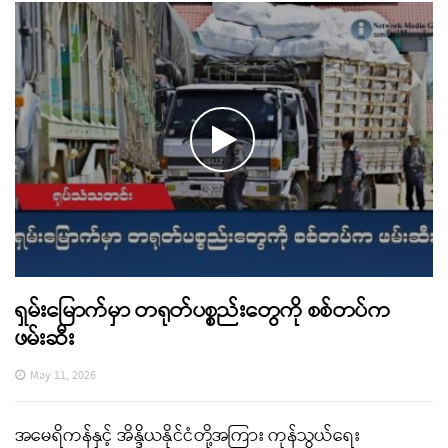
ရှမ်းမြောက်မှာ တရုတ်ပစ္စည်းတွေကို စစ်တပ်က
ဖမ်းဆီး
May 11, 2026
အမေရိကန်နှင့် အိန္ဒိယနိုင်ငံတို့အကြား ကုန်သွယ်ရေး