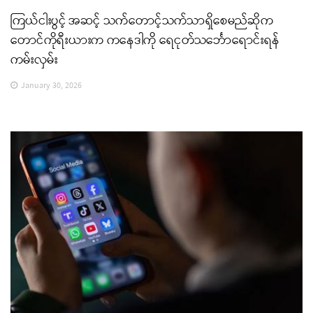
ကြယ်ငါးပွင့် အဆင့် သက်တောင့်သက်သာရှိစေမည်ဆိုက
တောင်ကိုရီးယားက ကနေဒါကို ရေငုတ်သင်္ဘောရောင်းရန်
ကမ်းလှမ်း
January 30, 2026