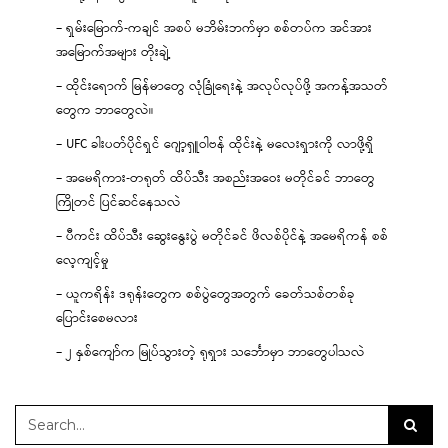
– ရှမ်းမြောက်-ကချင် အစပ် မဘိမ်းဘက်မှာ စစ်တပ်က အင်အား
အမြောက်အများ တိုးချဲ့
– ထိုင်းရောက် မြန်မာတွေ လုံခြုံရေးနဲ့ အလုပ်လုပ်ဖို့ အကန့်အသတ်
တွေက ဘာတွေလဲ။
– UFC ခါးပတ်ပိုင်ရှင် ဂျော့ရှူဝါဗန် ထိုင်းနဲ့ မလေးရှားကို လာဖို့ရှိ
– အမေရိကား-တရုတ် ထိပ်သီး အစည်းအဝေး မတိုင်ခင် ဘာတွေ
ကြိုတင် ပြင်ဆင်နေသလဲ
– ပီကင်း ထိပ်သီး ဆွေးနွေးပွဲ မတိုင်ခင် ဖိလစ်ပိုင်နဲ့ အမေရိကန် စစ်
လေ့ကျင့်မှု
– ယူကရိန်း ဒရုန်းတွေက စစ်ပွဲတွေအတွက် ခေတ်သစ်တစ်ခု
ပြောင်းစေမလား
– ၂ နှစ်ကျော်က မြုပ်သွားတဲ့ ရုရှား သင်္ဘောမှာ ဘာတွေပါသလဲ