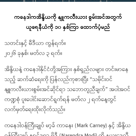
ကနေဒါကအိန္ဒိယကို နျူကလီးယား စွမ်းအင်အတွက်
ယူရေနီယံကို ၁၀ နှစ်ကြာ ထောက်ပံ့မည်
သတင်းနှင့် မီဒီယာ ကွန်ရက်။
၂၀၂၆ ခုနှစ်၊ မတ်လ ၃ ရက်။
အိန္ဒိယနဲ့ ကနေဒါနိုင်ငံတို့အကြား နှစ်ရှည်လများ တင်းမာနေ
သည့် ဆက်ဆံရေးကို ပြန်လည်ကုစားပြီး “သမိုင်းဝင်
နျူကလီးယားစွမ်းအင်ဆိုင်ရာ သဘောတူညီချက်” အပါအဝင်
ကဏ္ဍစုံ ပူးပေါင်းဆောင်ရွက်ရန် မတ်လ ၂ ရက်နေ့တွင်
လက်မှတ်ရေးထိုးလိုက်သည်။
ကနေဒါဝန်ကြီးချုပ် မာ့ခ် ကာနေး (Mark Carney) နှင့် အိန္ဒိယ
ဝန်ကြီးချုပ် နရင်ဒရာ မိုဒီ (Narendra Modi) တို့ နယူးဒေလီ