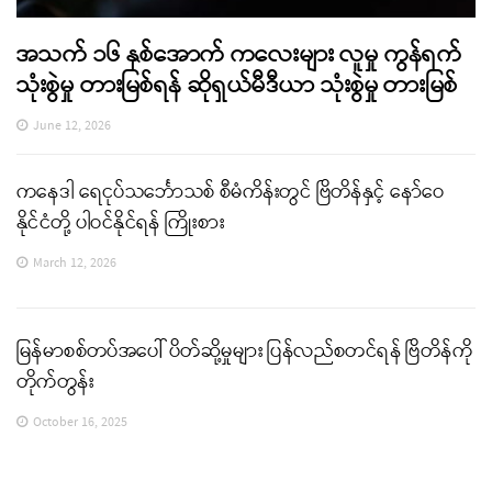
အသက် ၁၆ နှစ်အောက် ကလေးများ လူမှု ကွန်ရက်
သုံးစွဲမှု တားမြစ်ရန် ဆိုရှယ်မီဒီယာ သုံးစွဲမှု တားမြစ်
June 12, 2026
ကနေဒါ ရေငုပ်သင်္ဘောသစ် စီမံကိန်းတွင် ဗြိတိန်နှင့် နော်ဝေ
နိုင်ငံတို့ ပါဝင်နိုင်ရန် ကြိုးစား
March 12, 2026
မြန်မာစစ်တပ်အပေါ် ပိတ်ဆို့မှုများ ပြန်လည်စတင်ရန် ဗြိတိန်ကို
တိုက်တွန်း
October 16, 2025