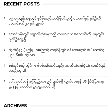
RECENT POSTS
ပုဏ္ဏားကျွန်းအမှုတွင် မုဒိမ်းကျင့်သတ်ဖြတ်သူကို သေဒဏ်နှင့် နှစ်ဦးကို
ထောင်ဒဏ် ၂၀ နှစ် ချမှတ်
အောင်ပန်းတွင် ပျောက်ဆုံးနေသည့် ကလေးငယ်အလောင်းကို ရေတွင်း
ပျက်၌တွေ့ရှိ
တိုက်ပွဲနှင့် ဗုံးကြဲမှုများကြောင့် ကရင်နီတွင် စစ်ဘေးရှောင် အိမ်ထောင်စု
၂၅၀ နီးပါး တိုးလာ
စစ်အုပ်စုကို ထိုင်းက ဖိတ်ခေါ်သော်လည်း အာဆီယံတစ်စုံလုံး လက်ခံရန်
ခဲယဉ်းဟု ဆို
ဒေါ်အောင်ဆန်းစုကြည်အား ချွင်းချက်မရှိ လွှတ်ပေးရန် US နိုင်ငံခြားရေး
ဌာနနှင့် အာဆီယံ ဥက္ကဋ္ဌတောင်းဆို
ARCHIVES