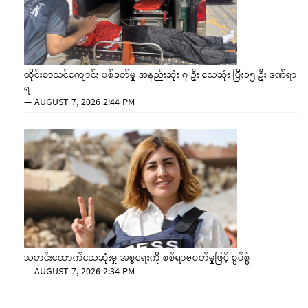
ထိုင်းစာသင်ကျောင်း ပစ်ခတ်မှု အနည်းဆုံး ၇ ဦး သေဆုံး ပြီး၁၅ ဦး ဒဏ်ရာ
ရ
—
AUGUST 7, 2026 2:44 PM
သတင်းထောက်သေဆုံးမှု အစ္စရေးကို စစ်ရာဇဝတ်မှုဖြင့် စွပ်စွဲ
—
AUGUST 7, 2026 2:34 PM