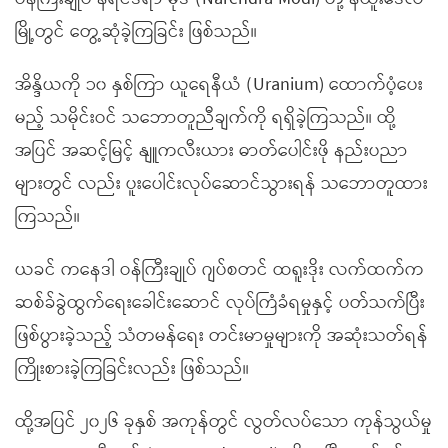
မြို့တွင် တွေ့ဆုံခဲ့ကြခြင်း ဖြစ်သည်။
အိန္ဒိယကို ၁၀ နှစ်ကြာ ယူရေနီယံ (Uranium) ထောက်ပံ့ပေး
မည့် သမိုင်းဝင် သဘောတူညီချက်ကို ရရှိခဲ့ကြသည်။ ထို့
အပြင် အဆင့်မြင့် နျူကလီးယား ဓာတ်ပေါင်းဖို နည်းပညာ
များတွင် လည်း ပူးပေါင်းလုပ်ဆောင်သွားရန် သဘောတူထား
ကြသည်။
ယခင် ကနေဒါ ဝန်ကြီးချုပ် ဂျပ်စတင် ထရူးဒိုး လက်ထက်က
ဆစ်ခ်ခွဲထွက်ရေးခေါင်းဆောင် လုပ်ကြံခံရမှုနှင့် ပတ်သက်ပြီး
ဖြစ်ပွားခဲ့သည့် သံတမန်ရေး တင်းမာမှုများကို အဆုံးသတ်ရန်
ကြိုးစားခဲ့ကြခြင်းလည်း ဖြစ်သည်။
ထို့အပြင် ၂၀၂၆ ခုနှစ် အကုန်တွင် လွတ်လပ်သော ကုန်သွယ်မှု