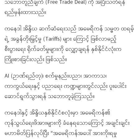
သဘောတူညီချက် (Free Trade Deal) ကို အပြီးသတ်ရန်
ရည်မှန်းထားသည်။
ကနေဒါ အိန္ဒိယ ဆက်ဆံရေးသည် အမေရိကန် သမ္မတ ထရမ့်
ရဲ့ အခွန်တိုးမြှင့်မှု (Tariffs) များ ကြောင့် ဖြစ်လာမည့်
စီးပွားရေး ရိုက်ခတ်မှုများကို လျှော့ချရန် နှစ်နိုင်ငံလုံးက
ကြိုးစားခြင်းလည်း ဖြစ်သည်။
AI (ဉာဏ်ရည်တု)၊ စက်မှုနည်းပညာ၊ အာကာသ၊
ကာကွယ်ရေးနှင့် ပညာရေး ကဏ္ဍများတွင်လည်း ပူးပေါင်း
ဆောင်ရွက်သွားရန် သဘောတူခဲ့ကြသည်။
ကနေဒါနှင့် အိန္ဒိယနှစ်နိုင်ငံစလုံးမှာ အမေရိကန်၏
ကုန်သွယ်ရေးဖိအားများကို ခံနေရသောကြောင့် အချင်းချင်း
မဟာမိတ်ပြန်လုပ်ပြီး “အမေရိကန်အပေါ် အားကိုးရမှု