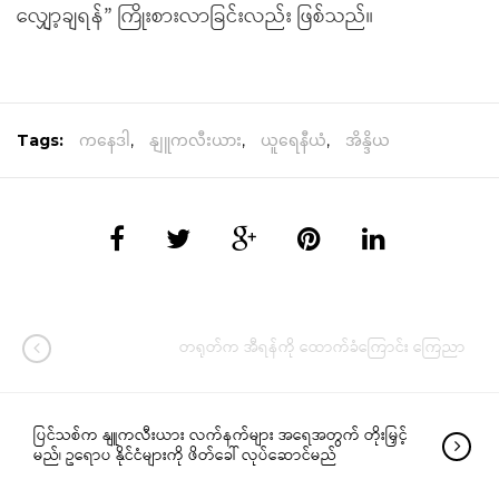
လျှော့ချရန်” ကြိုးစားလာခြင်းလည်း ဖြစ်သည်။
Tags:
ကနေဒါ
,
နျူကလီးယား
,
ယူရေနီယံ
,
အိန္ဒိယ
တရုတ်က အီရန်ကို ထောက်ခံကြောင်း ကြေညာ
ပြင်သစ်က နျူကလီးယား လက်နက်များ အရေအတွက် တိုးမြှင့်
မည်၊ ဥရောပ နိုင်ငံများကို ဖိတ်ခေါ် လုပ်ဆောင်မည်