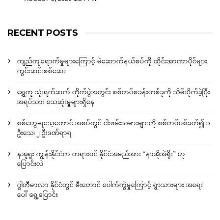
RECENT POSTS
ကျည်ကျရောက်မှုများကြောင့် မဲဆောက်နယ်စပ်ကို ထိုင်းအာဏာပိုင်များ
ကွင်းဆင်းစစ်ဆေး
ရွှေကူ သုံးရက်ဆက် တိုက်ပွဲအတွင်း စစ်တပ်စခန်းတစ်ခုကို သိမ်းပိုက်ခဲ့ပြီး
အရပ်သား သေဆုံးမှုများရှိနေ
စစ်တွေ-ရသေ့တောင် အစပ်တွင် ငါးဖမ်းသမားများကို စစ်တပ်ပစ်ခတ်၍ ၁
ဦးသေ၊ ၂ ဦးဒဏ်ရာရ
နအူရူး ကျွန်းနိုင်ငံက တရားဝင် နိုင်ငံအမည်အား “နာအိုအဲရိုး” ဟု
ပြောင်းလဲ
ဂွါတီမာလာ နိုင်ငံတွင် မီးတောင် ပေါက်ကွဲမှုကြောင့် ရွာသားများ အရေး
ပေါ် ရွှေ့ပြောင်း