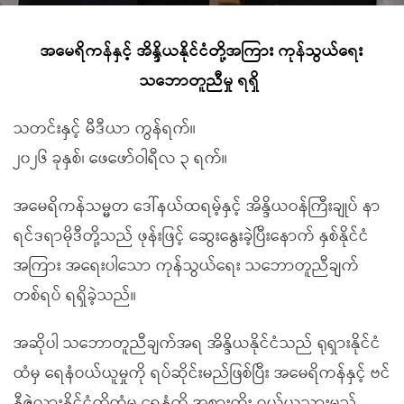
အမေရိကန်နှင့် အိန္ဒိယနိုင်ငံတို့အကြား ကုန်သွယ်ရေး
သဘောတူညီမှု ရရှိ
သတင်းနှင့် မီဒီယာ ကွန်ရက်။
၂၀၂၆ ခုနှစ်၊ ဖေဖော်ဝါရီလ ၃ ရက်။
အမေရိကန်သမ္မတ ဒေါ်နယ်ထရမ့်နှင့် အိန္ဒိယဝန်ကြီးချုပ် နာ
ရင်ဒရာမိုဒီတို့သည် ဖုန်းဖြင့် ဆွေးနွေးခဲ့ပြီးနောက် နှစ်နိုင်ငံ
အကြား အရေးပါသော ကုန်သွယ်ရေး သဘောတူညီချက်
တစ်ရပ် ရရှိခဲ့သည်။
အဆိုပါ သဘောတူညီချက်အရ အိန္ဒိယနိုင်ငံသည် ရုရှားနိုင်ငံ
ထံမှ ရေနံဝယ်ယူမှုကို ရပ်ဆိုင်းမည်ဖြစ်ပြီး အမေရိကန်နှင့် ဗင်
နီဇွဲလားနိုင်ငံတို့ထံမှ ရေနံကို အစားထိုး ဝယ်ယူသွားမည်