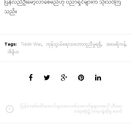
ပြန်လည်ဦးမော့လာစေမည်ဟု ပညာရှင်များက သုံးသပ်ကြ
သည်။
Tags:
Trade War
,
ကုန်သွယ်ရေးသဘောတူညီမှုရရှိ
,
အမေရိကန်
,
အိန္ဒိယ
မြန်မာစစ်ခေါင်းဆောင်များအား စစ်ရာဇဝတ်မှုများအပေါ် တီမော
တရားရုံး၌ တရားစွဲဆိုမှု စတင်