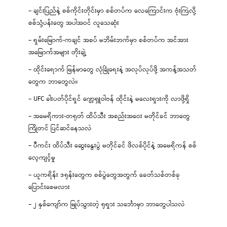
– ချင်းပြည်နဲ့ စစ်ကိုင်းတိုင်းမှာ စစ်တပ်က လေကြောင်းက ဗုံးကြဲလို့
စစ်သုံ့ပန်းတွေ အပါအဝင် လူသေဆုံး
– ရှမ်းမြောက်-ကချင် အစပ် မဘိမ်းဘက်မှာ စစ်တပ်က အင်အား
အမြောက်အများ တိုးချဲ့
– ထိုင်းရောက် မြန်မာတွေ လုံခြုံရေးနဲ့ အလုပ်လုပ်ဖို့ အကန့်အသတ်
တွေက ဘာတွေလဲ။
– UFC ခါးပတ်ပိုင်ရှင် ဂျော့ရှူဝါဗန် ထိုင်းနဲ့ မလေးရှားကို လာဖို့ရှိ
– အမေရိကား-တရုတ် ထိပ်သီး အစည်းအဝေး မတိုင်ခင် ဘာတွေ
ကြိုတင် ပြင်ဆင်နေသလဲ
– ပီကင်း ထိပ်သီး ဆွေးနွေးပွဲ မတိုင်ခင် ဖိလစ်ပိုင်နဲ့ အမေရိကန် စစ်
လေ့ကျင့်မှု
– ယူကရိန်း ဒရုန်းတွေက စစ်ပွဲတွေအတွက် ခေတ်သစ်တစ်ခု
ပြောင်းစေမလား
– ၂ နှစ်ကျော်က မြုပ်သွားတဲ့ ရုရှား သင်္ဘောမှာ ဘာတွေပါသလဲ