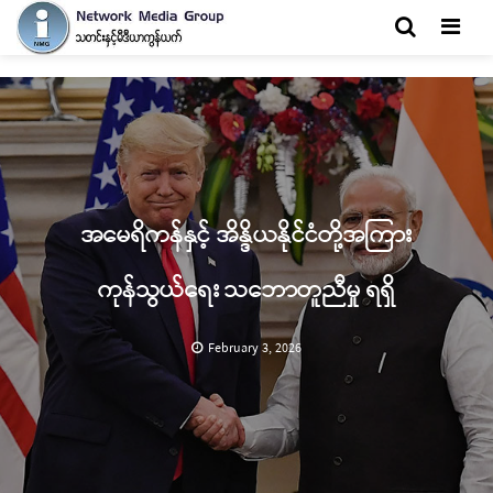
Men
အမေရိကန်နှင့် အိန္ဒိယနိုင်ငံတို့အကြား
ကုန်သွယ်ရေး သဘောတူညီမှု ရရှိ
February 3, 2026