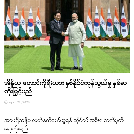
အိန္ဒိယ-တောင်ကိုရီးယား နှစ်နိုင်ငံကုန်သွယ်မှု နှစ်ဆ
တိုးမြှင့်မည်
April 21, 2026
အမေရိကန်မှ လက်နက်ဝယ်ယူရန် ထိုင်ဝမ် အစိုးရ လက်မှတ်
ရေးထိုးမည်