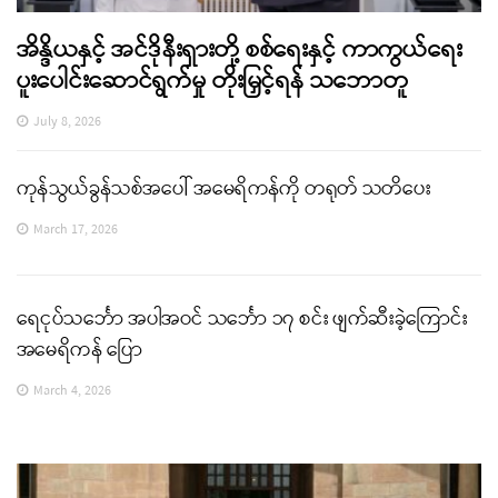
အိန္ဒိယနှင့် အင်ဒိုနီးရှားတို့ စစ်ရေးနှင့် ကာကွယ်ရေး
ပူးပေါင်းဆောင်ရွက်မှု တိုးမြှင့်ရန် သဘောတူ
July 8, 2026
ကုန်သွယ်ခွန်သစ်အပေါ် အမေရိကန်ကို တရုတ် သတိပေး
March 17, 2026
ရေငုပ်သင်္ဘော အပါအဝင် သင်္ဘော ၁၇ စင်း ဖျက်ဆီးခဲ့ကြောင်း
အမေရိကန် ပြော
March 4, 2026