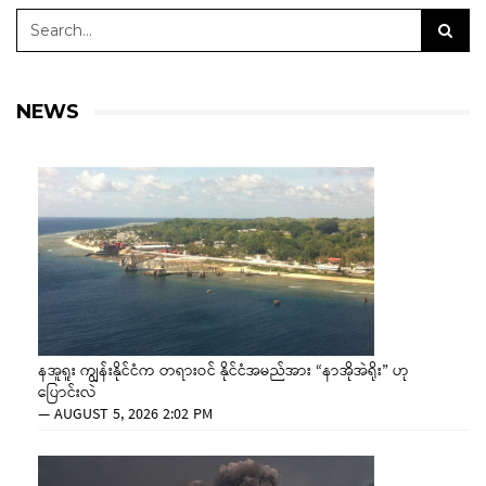
NEWS
နအူရူး ကျွန်းနိုင်ငံက တရားဝင် နိုင်ငံအမည်အား “နာအိုအဲရိုး” ဟု
ပြောင်းလဲ
—
AUGUST 5, 2026 2:02 PM