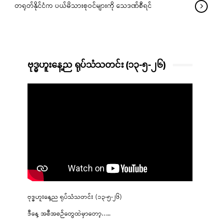
တရုတ်နိုင်ငံက ပယ်မိသားစုဝင်များကို သေဒဏ်စီရင်
ဗုဒ္ဓဟူးနေ့ည ရုပ်သံသတင်း (၁၃-၅-၂၆)
ဗုဒ္ဓဟူးနေ့ည ရုပ်သံသတင်း (၁၃-၅-၂၆)
ဒီနေ့ အစီအစဉ်တွေထဲမှာတော့…..