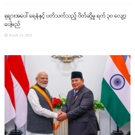
ရုရှားအပေါ် ရေနံနှင့် ပတ်သက်သည့် ပိတ်ဆို့မှု ရက် ၃၀ လျော့
ပေါ့မည်
March 13, 2026