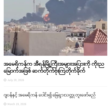
အမေရိကန်က အီရန်မြို့ကြီးအများအပြားကို ကိုးည
မြောက်အဖြစ် ဆက်တိုက်ဗုံးကြဲတိုက်ခိုက်
July 20, 2026
ဂျပန်နှင့် အမေရိကန် ပေါင်း၍ မြေရှားသတ္တု တူးဖော်မည်
March 19, 2026