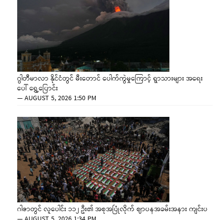
ဂွါတီမာလာ နိုင်ငံတွင် မီးတောင် ပေါက်ကွဲမှုကြောင့် ရွာသားများ အရေး
ပေါ် ရွှေ့ပြောင်း
—
AUGUST 5, 2026 1:50 PM
ဂါဇာတွင် လူပေါင်း ၁၁၂ ဦး၏ အစုအပြုံလိုက် ဈာပနအခမ်းအနား ကျင်းပ
—
AUGUST 5, 2026 1:34 PM