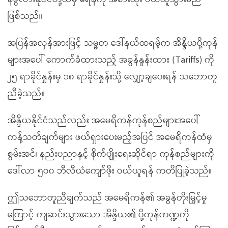
ဖြစ်သည်။
အပြန်အလှန်အားဖြင့် သမ္မတ ဒေါ်နယ်ထရမ့်က အိန္ဒိယပို့ကုန်
များအပေါ် ကောက်ခံထားသည့် အခွန်နှုန်းထား (Tariffs) ကို
၂၅ ရာခိုင်နှုန်းမှ ၁၈ ရာခိုင်နှုန်းသို့ လျှော့ချပေးရန် သဘောတူ
ညီခဲ့သည်။
အိန္ဒိယနိုင်ငံသည်လည်း အမေရိကန်ကုန်စည်များအပေါ်
ကန့်သတ်ချက်များ ဖယ်ရှားပေးမည့်အပြင် အမေရိကန်ထံမှ
စွမ်းအင်၊ နည်းပညာနှင့် စိုက်ပျိုးရေးဆိုင်ရာ ကုန်စည်များကို
ဒေါ်လာ ၅၀၀ ဘီလီယံကျော်ဖိုး ဝယ်ယူရန် ကတိပြုခဲ့သည်။
ဤသဘောတူညီချက်သည် အမေရိကန်၏ အခွန်တိုးမြှင့်မှု
ကြောင့် ကျဆင်းသွားသော အိန္ဒိယ၏ ပို့ကုန်ကဏ္ဍကို