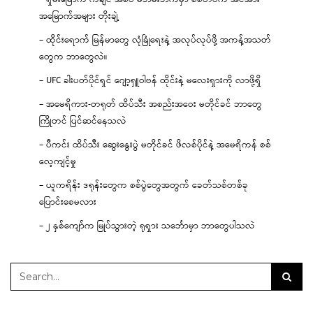
အမြောက်အများ တိုးချဲ့
– ထိုင်းရောက် မြန်မာတွေ လုံခြုံရေးနဲ့ အလုပ်လုပ်ဖို့ အကန့်အသတ်
တွေက ဘာတွေလဲ။
– UFC ခါးပတ်ပိုင်ရှင် ဂျော့ရှူဝါဗန် ထိုင်းနဲ့ မလေးရှားကို လာဖို့ရှိ
– အမေရိကား-တရုတ် ထိပ်သီး အစည်းအဝေး မတိုင်ခင် ဘာတွေ
ကြိုတင် ပြင်ဆင်နေသလဲ
– ပီကင်း ထိပ်သီး ဆွေးနွေးပွဲ မတိုင်ခင် ဖိလစ်ပိုင်နဲ့ အမေရိကန် စစ်
လေ့ကျင့်မှု
– ယူကရိန်း ဒရုန်းတွေက စစ်ပွဲတွေအတွက် ခေတ်သစ်တစ်ခု
ပြောင်းစေမလား
– ၂ နှစ်ကျော်က မြုပ်သွားတဲ့ ရုရှား သင်္ဘောမှာ ဘာတွေပါသလဲ