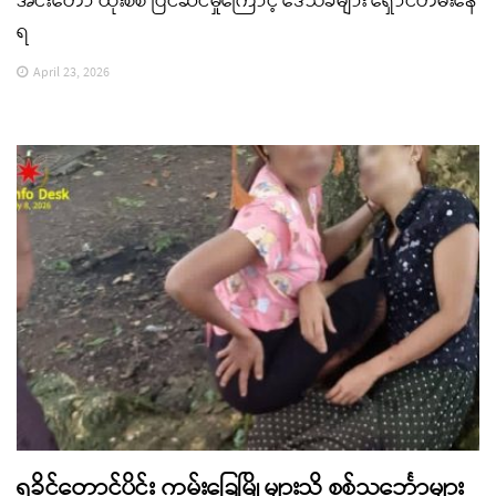
အင်းတော် ထိုးစစ် ပြင်ဆင်မှုကြောင့် ဒေသခံများ ရှောင်တိမ်းနေ
ရ
April 23, 2026
ရခိုင်တောင်ပိုင်း ကမ်းခြေမြို့များသို့ စစ်သင်္ဘောများ