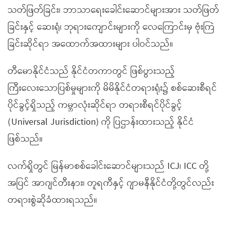
သတ်ဖြတ်ခြင်း၊ ဘာသာရေးခေါင်းဆောင်များအား သတ်ဖြတ်
ခြင်းနှင့် ဆေးရုံ၊ ဘုရားကျောင်းများကို လေကြောင်းမှ ဗုံးကြဲ
ခြင်းဆိုင်ရာ အထောက်အထားများ ပါဝင်သည်။
တီမောနိုင်ငံသည် နိုင်ငံတကာတွင် ဖြစ်ပွားသည့်
ကြီးလေးသောပြစ်မှုများကို မိမိနိုင်ငံတရားရုံး၌ စစ်ဆေးစီရင်
ပိုင်ခွင့်ရှိသည့် ကမ္ဘာလုံးဆိုင်ရာ တရားစီရင်ပိုင်ခွင့်
(Universal Jurisdiction) ကို ပြဌာန်းထားသည့် နိုင်ငံ
ဖြစ်သည်။
လက်ရှိတွင် မြန်မာစစ်ခေါင်းဆောင်များသည် ICJ၊ ICC တို့
အပြင် အာဂျင်တီးနား၊ တူရကီနှင့် ဂျာမနီနိုင်ငံတို့တွင်လည်း
တရားစွဲဆိုခံထားရသည်။