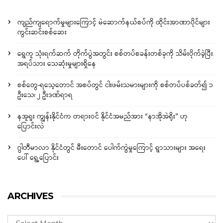
ကျည်ကျရောက်မှုများကြောင့် မဲဆောက်နယ်စပ်ကို ထိုင်းအာဏာပိုင်များ
ကွင်းဆင်းစစ်ဆေး
ရွှေကူ သုံးရက်ဆက် တိုက်ပွဲအတွင်း စစ်တပ်စခန်းတစ်ခုကို သိမ်းပိုက်ခဲ့ပြီး
အရပ်သား သေဆုံးမှုများရှိနေ
စစ်တွေ-ရသေ့တောင် အစပ်တွင် ငါးဖမ်းသမားများကို စစ်တပ်ပစ်ခတ်၍ ၁
ဦးသေ၊ ၂ ဦးဒဏ်ရာရ
နအူရူး ကျွန်းနိုင်ငံက တရားဝင် နိုင်ငံအမည်အား “နာအိုအဲရိုး” ဟု
ပြောင်းလဲ
ဂွါတီမာလာ နိုင်ငံတွင် မီးတောင် ပေါက်ကွဲမှုကြောင့် ရွာသားများ အရေး
ပေါ် ရွှေ့ပြောင်း
ARCHIVES