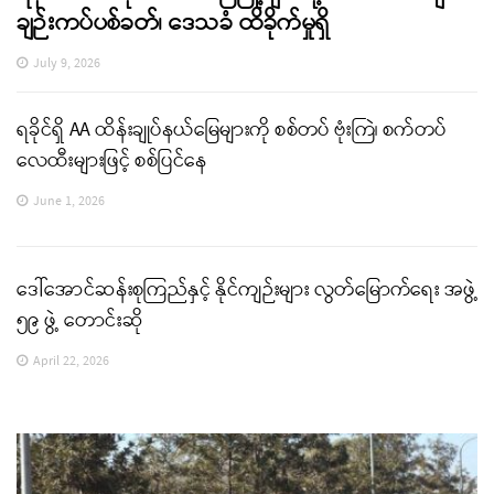
ချဉ်းကပ်ပစ်ခတ်၊ ဒေသခံ ထိခိုက်မှုရှိ
July 9, 2026
ရခိုင်ရှိ AA ထိန်းချုပ်နယ်မြေများကို စစ်တပ် ဗုံးကြဲ၊ စက်တပ်
လေထီးများဖြင့် စစ်ပြင်နေ
June 1, 2026
ဒေါ်အောင်ဆန်းစုကြည်နှင့် နိုင်ကျဉ်းများ လွတ်မြောက်ရေး အဖွဲ့
၅၉ ဖွဲ့ တောင်းဆို
April 22, 2026