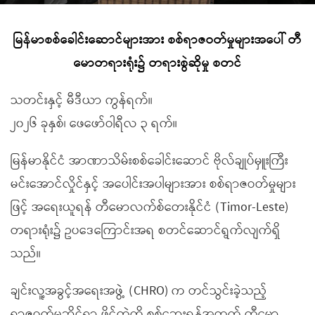
မြန်မာစစ်ခေါင်းဆောင်များအား စစ်ရာဇဝတ်မှုများအပေါ် တီ
မောတရားရုံး၌ တရားစွဲဆိုမှု စတင်
သတင်းနှင့် မီဒီယာ ကွန်ရက်။
၂၀၂၆ ခုနှစ်၊ ဖေဖော်ဝါရီလ ၃ ရက်။
မြန်မာနိုင်ငံ အာဏာသိမ်းစစ်ခေါင်းဆောင် ဗိုလ်ချုပ်မှူးကြီး
မင်းအောင်လှိုင်နှင့် အပေါင်းအပါများအား စစ်ရာဇဝတ်မှုများ
ဖြင့် အရေးယူရန် တီမောလက်စ်တေးနိုင်ငံ (Timor-Leste)
တရားရုံး၌ ဥပဒေကြောင်းအရ စတင်ဆောင်ရွက်လျက်ရှိ
သည်။
ချင်းလူ့အခွင့်အရေးအဖွဲ့ (CHRO) က တင်သွင်းခဲ့သည့်
ရာဇဝတ်မှုဆိုင်ရာ ဖိုင်တွဲကို စစ်ဆေးရန်အတွက် တီမော