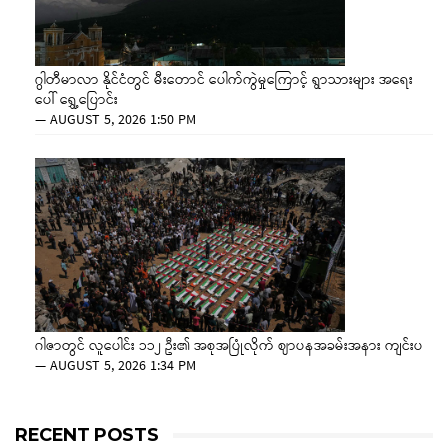
ဂွါတီမာလာ နိုင်ငံတွင် မီးတောင် ပေါက်ကွဲမှုကြောင့် ရွာသားများ အရေး
ပေါ် ရွှေ့ပြောင်း
—
AUGUST 5, 2026 1:50 PM
ဂါဇာတွင် လူပေါင်း ၁၁၂ ဦး၏ အစုအပြုံလိုက် ဈာပနအခမ်းအနား ကျင်းပ
—
AUGUST 5, 2026 1:34 PM
RECENT POSTS