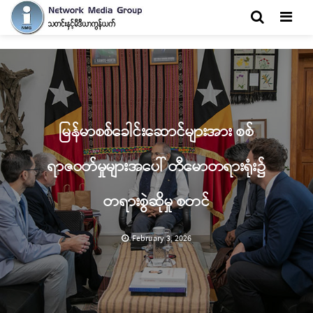
Men
မြန်မာစစ်ခေါင်းဆောင်များအား စစ်
ရာဇဝတ်မှုများအပေါ် တီမောတရားရုံး၌
တရားစွဲဆိုမှု စတင်
February 3, 2026