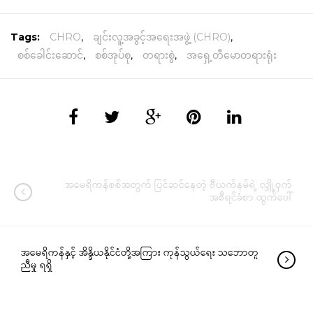
Tags:
CHRO
,
ချင်းလူ့အခွင့်အရေးအဖွဲ့ (CHRO)
,
စစ်ခေါင်းဆောင်
,
စစ်အုပ်စု
,
တရားစွဲ
,
အရှေ့တီမောတရားရုံး
အမေရိကန်စစ်အတွက် ပြင်ဆင်နေတဲ့ ဗီယက်နမ်ရဲ့ လျှို့ဝှက်
အစီရင်ခံစာ ထွက်ပေါ်
အမေရိကန်နှင့် အိန္ဒိယနိုင်ငံတို့အကြား ကုန်သွယ်ရေး သဘောတူ
ညီမှု ရရှိ