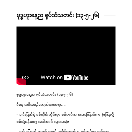
ဗုဒ္ဓဟူးနေ့ည ရုပ်သံသတင်း (၁၃-၅-၂၆)
ဗုဒ္ဓဟူးနေ့ည ရုပ်သံသတင်း (၁၃-၅-၂၆)
ဒီနေ့ အစီအစဉ်တွေထဲမှာတော့…..
– ချင်းပြည်နဲ့ စစ်ကိုင်းတိုင်းမှာ စစ်တပ်က လေကြောင်းက ဗုံးကြဲလို့
စစ်သုံ့ပန်းတွေ အပါအဝင် လူသေဆုံး
– ရှမ်းမြောက်-ကချင် အစပ် မဘိမ်းဘက်မှာ စစ်တပ်က အင်အား