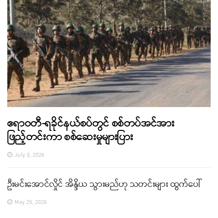
ဧရာဝတီ-ရခိုင်နယ်စပ်တွင် စစ်တပ်အင်အား
ဖြည့်တင်းကာ စစ်ဆေးမှုများပြား
July 8, 2026
ဦးမင်းအောင်လှိုင် အိန္ဒိယ သွားမည်ဟု သတင်းများ ထွက်ပေါ်
May 25, 2026