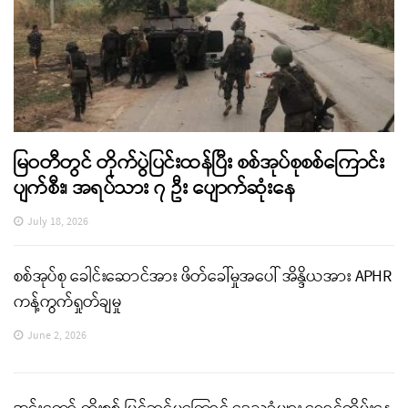
မြဝတီတွင် တိုက်ပွဲပြင်းထန်ပြီး စစ်အုပ်စုစစ်ကြောင်း
ပျက်စီး၊ အရပ်သား ၇ ဦး ပျောက်ဆုံးနေ
July 18, 2026
စစ်အုပ်စု ခေါင်းဆောင်အား ဖိတ်ခေါ်မှုအပေါ် အိန္ဒိယအား APHR
ကန့်ကွက်ရှုတ်ချမှု
June 2, 2026