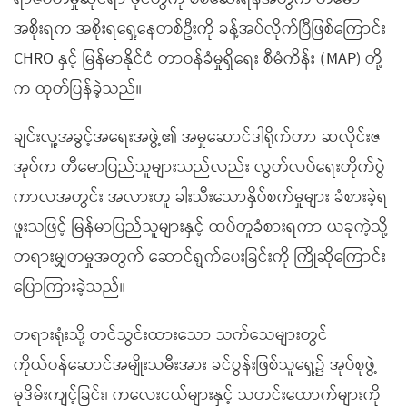
အစိုးရက အစိုးရရှေ့နေတစ်ဦးကို ခန့်အပ်လိုက်ပြီဖြစ်ကြောင်း
CHRO နှင့် မြန်မာနိုင်ငံ တာဝန်ခံမှုရှိရေး စီမံကိန်း (MAP) တို့
က ထုတ်ပြန်ခဲ့သည်။
ချင်းလူ့အခွင့်အရေးအဖွဲ့၏ အမှုဆောင်ဒါရိုက်တာ ဆလိုင်းဇ
အုပ်က တီမောပြည်သူများသည်လည်း လွတ်လပ်ရေးတိုက်ပွဲ
ကာလအတွင်း အလားတူ ခါးသီးသောနှိပ်စက်မှုများ ခံစားခဲ့ရ
ဖူးသဖြင့် မြန်မာပြည်သူများနှင့် ထပ်တူခံစားရကာ ယခုကဲ့သို့
တရားမျှတမှုအတွက် ဆောင်ရွက်ပေးခြင်းကို ကြိုဆိုကြောင်း
ပြောကြားခဲ့သည်။
တရားရုံးသို့ တင်သွင်းထားသော သက်သေများတွင်
ကိုယ်ဝန်ဆောင်အမျိုးသမီးအား ခင်ပွန်းဖြစ်သူရှေ့၌ အုပ်စုဖွဲ့
မုဒိမ်းကျင့်ခြင်း၊ ကလေးငယ်များနှင့် သတင်းထောက်များကို