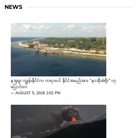
NEWS
နအူရူး ကျွန်းနိုင်ငံက တရားဝင် နိုင်ငံအမည်အား “နာအိုအဲရိုး” ဟု
ပြောင်းလဲ
—
AUGUST 5, 2026 2:02 PM