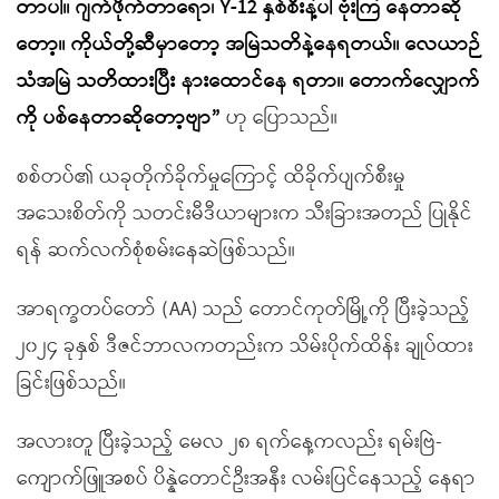
တာပါ။ ဂျက်ဖိုက်တာရော၊
Y-12
နှစ်စီးနဲ့ပါ ဗုံးကြဲ နေတာဆို
တော့။ ကိုယ်တို့ဆီမှာတော့ အမြဲသတိနဲ့နေရတယ်။ လေယာဉ်
သံအမြဲ သတိထားပြီး နားထောင်နေ ရတာ။ တောက်လျှောက်
ကို ပစ်နေတာဆိုတော့ဗျာ
”
ဟု ပြောသည်။
စစ်တပ်၏ ယခုတိုက်ခိုက်မှုကြောင့် ထိခိုက်ပျက်စီးမှု
အသေးစိတ်ကို သတင်းမီဒီယာများက သီးခြားအတည် ပြုနိုင်
ရန် ဆက်လက်စုံစမ်းနေဆဲဖြစ်သည်။
အာရက္ခတပ်တော် (AA) သည် တောင်ကုတ်မြို့ကို ပြီးခဲ့သည့်
၂၀၂၄ ခုနှစ် ဒီဇင်ဘာလကတည်းက သိမ်းပိုက်ထိန်း ချုပ်ထား
ခြင်းဖြစ်သည်။
အလားတူ ပြီးခဲ့သည့် မေလ ၂၈ ရက်နေ့ကလည်း ရမ်းဗြဲ-
ကျောက်ဖြူအစပ် ပိန္နဲတောင်ဦးအနီး လမ်းပြင်နေသည့် နေရာ