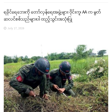
ရခိုင်ရေဘေးကို တော်လှန်ရေးအဖွဲ့များ ဝိုင်းကူ၊ AA က မွတ်
ဆလင်စစ်သည်များပါ ထည့်သွင်းအသုံးပြု
July 17, 2026