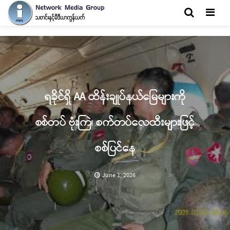
Men
ရခိုင်ရှိ AA ထိန်းချုပ်နယ်မြေများကို
စစ်တပ် ဗုံးကြဲ၊ စက်တပ်လေထီးများဖြင့်
စစ်ပြင်နေ
June 1, 2026