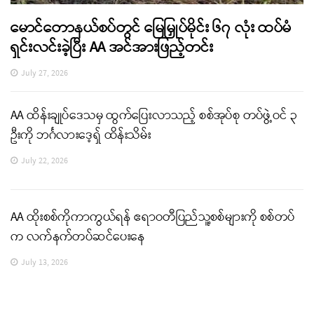
မောင်တောနယ်စပ်တွင် မြေမြှုပ်မိုင်း ၆၇ လုံး ထပ်မံ
ရှင်းလင်းခဲ့ပြီး AA အင်အားဖြည့်တင်း
July 27, 2026
AA ထိန်းချုပ်ဒေသမှ ထွက်ပြေးလာသည့် စစ်အုပ်စု တပ်ဖွဲ့ဝင် ၃
ဦးကို ဘင်္ဂလားဒေ့ရှ် ထိန်းသိမ်း
July 22, 2026
AA ထိုးစစ်ကိုကာကွယ်ရန် ဧရာဝတီပြည်သူ့စစ်များကို စစ်တပ်
က လက်နက်တပ်ဆင်ပေးနေ
July 13, 2026