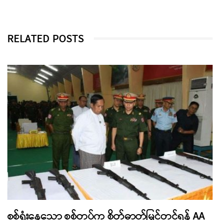
RELATED POSTS
စစ်ရှုံးနေသော စစ်တပ်က စိတ်ဓာတ်မြှင့်တင်ရန် AA