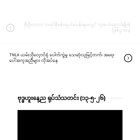
မိုးဦးကာလ ကရင်နီစစ်ရှောင်စခန်းများတွင် ကူးစက်ရောဂါမျိုးစုံ
ဖြစ်ပွားနေ
TNLA ယမ်းသိုလှောင်ရုံ ပေါက်ကွဲမှု သေဆုံးသူမြင့်တက်၊ အရေး
ပေါ်အကူအညီများ လိုအပ်နေ
ဗုဒ္ဓဟူးနေ့ည ရုပ်သံသတင်း (၁၃-၅-၂၆)