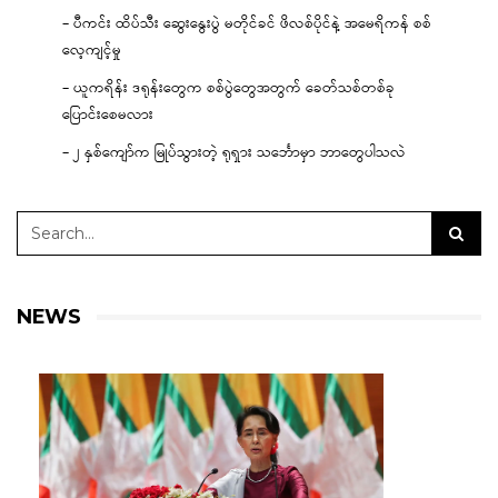
– ပီကင်း ထိပ်သီး ဆွေးနွေးပွဲ မတိုင်ခင် ဖိလစ်ပိုင်နဲ့ အမေရိကန် စစ်
လေ့ကျင့်မှု
– ယူကရိန်း ဒရုန်းတွေက စစ်ပွဲတွေအတွက် ခေတ်သစ်တစ်ခု
ပြောင်းစေမလား
– ၂ နှစ်ကျော်က မြုပ်သွားတဲ့ ရုရှား သင်္ဘောမှာ ဘာတွေပါသလဲ
NEWS