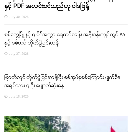
နှင့် PDF အလင်းဝင်သည်ဟု ဝါဒဖြန့်
July 30, 2026
စစ်တွေမြို့နှင့် ၇ မိုင်အကွာ ရေတပ်စခန်း အနီးဝန်းကျင်တွင် AA
နှင့် စစ်တပ် တိုက်ပွဲပြင်းထန်
July 27, 2026
မြဝတီတွင် တိုက်ပွဲပြင်းထန်ပြီး စစ်အုပ်စုစစ်ကြောင်း ပျက်စီး၊
အရပ်သား ၇ ဦး ပျောက်ဆုံးနေ
July 18, 2026