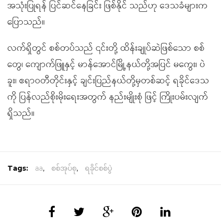
အသုံးပြုရန် ပြင်ဆင်နေခြင်း ဖြစ်နိုင် သည်ဟု ဒေသခံများက
ပြောသည်။
လက်ရှိတွင် စစ်တပ်သည် ၎င်းတို့ ထိန်းချုပ်ဆဲဖြစ်သော စစ်
တွေ၊ ကျောက်ဖြူနှင့် မာန်အောင်မြို့နယ်တို့အပြင် မကွေး၊ ပဲ
ခူး၊ ဧရာဝတီတိုင်းနှင့် ချင်းပြည်နယ်တို့မှတစ်ဆင့် ရခိုင်ဒေသ
ကို ပြန်လည်စိုးမိုးရေးအတွက် နည်းမျိုးစုံ ဖြင့် ကြိုးပမ်းလျက်
ရှိသည်။
Tags:
aa
,
စစ်အုပ်စု
,
ရခိုင်စစ်ပွဲ