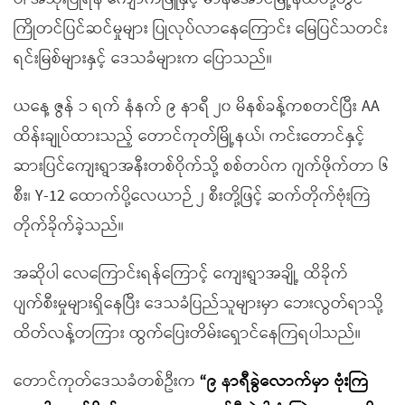
ကြိုတင်ပြင်ဆင်မှုများ ပြုလုပ်လာနေကြောင်း မြေပြင်သတင်း
ရင်းမြစ်များနှင့် ဒေသခံများက ပြောသည်။
ယနေ့ ဇွန် ၁ ရက် နံနက် ၉ နာရီ ၂၀ မိနစ်ခန့်ကစတင်ပြီး AA
ထိန်းချုပ်ထားသည့် တောင်ကုတ်မြို့နယ်၊ ကင်းတောင်နှင့်
ဆားပြင်ကျေးရွာအနီးတစ်ဝိုက်သို့ စစ်တပ်က ဂျက်ဖိုက်တာ ၆
စီး၊ Y-12 ထောက်ပို့လေယာဉ် ၂ စီးတို့ဖြင့် ဆက်တိုက်ဗုံးကြဲ
တိုက်ခိုက်ခဲ့သည်။
အဆိုပါ လေကြောင်းရန်ကြောင့် ကျေးရွာအချို့ ထိခိုက်
ပျက်စီးမှုများရှိနေပြီး ဒေသခံပြည်သူများမှာ ဘေးလွတ်ရာသို့
ထိတ်လန့်တကြား ထွက်ပြေးတိမ်းရှောင်နေကြရပါသည်။
တောင်ကုတ်ဒေသခံတစ်ဦးက
“
၉ နာရီခွဲလောက်မှာ ဗုံးကြဲ