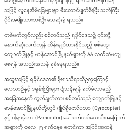
မော်ဦးရေတပ်စခန်းမှ ဒရုန်းများဖြင့် ရက် ဆက်ဗုံးကြဲနေ
သဖြင့် လူနေအိမ်ခြေများစွာ မီးလောင်ပျက်စီးပြီး သက်ကြီး
ပိုင်းအမျိုးသားတစ်ဦး သေဆုံးခဲ့ ရသည်။
တစ်ဖက်တွင်လည်း စစ်တပ်သည် ရခိုင်ဒေသ၌ ၎င်းတို့
နောက်ဆုံးလက်ကျန် ထိန်းချုပ်ထားနိုင်သည့် စစ်တွေ၊
ကျောက်ဖြူနှင့် မာန်အောင်မြို့နယ်များကို AA လက်ထဲမကျ
စေရန် အသည်းအသန် ခုခံနေရသည်။
အထူးသဖြင့် ရခိုင်ဒေသ၏ မိုးရာသီရာသီဥတုကြောင့်
လေယာဉ်နှင့် ဒရုန်းကြီးများ ပျံသန်းရန် ခက်ခဲလာမည့်
အခြေအနေကို တွက်ချက်ကာ၊ စစ်တပ်သည် ကျောက်ဖြူနှင့်
မာန်အောင်မြို့နယ်တို့တွင် ဂျိုင်ရိုကော်ပတာ (Gyrocopter)
နှင့် ပါရာမိုတာ (Paramotor) ခေါ် စက်တပ်လေထီးအမြောက်
အများကို မေလ ၂၅ ရက်နေ့မှ စတင်ကာ အပြင်းအထန်