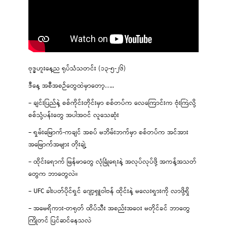
ဗုဒ္ဓဟူးနေ့ည ရုပ်သံသတင်း (၁၃-၅-၂၆)
ဒီနေ့ အစီအစဉ်တွေထဲမှာတော့…..
– ချင်းပြည်နဲ့ စစ်ကိုင်းတိုင်းမှာ စစ်တပ်က လေကြောင်းက ဗုံးကြဲလို့
စစ်သုံ့ပန်းတွေ အပါအဝင် လူသေဆုံး
– ရှမ်းမြောက်-ကချင် အစပ် မဘိမ်းဘက်မှာ စစ်တပ်က အင်အား
အမြောက်အများ တိုးချဲ့
– ထိုင်းရောက် မြန်မာတွေ လုံခြုံရေးနဲ့ အလုပ်လုပ်ဖို့ အကန့်အသတ်
တွေက ဘာတွေလဲ။
– UFC ခါးပတ်ပိုင်ရှင် ဂျော့ရှူဝါဗန် ထိုင်းနဲ့ မလေးရှားကို လာဖို့ရှိ
– အမေရိကား-တရုတ် ထိပ်သီး အစည်းအဝေး မတိုင်ခင် ဘာတွေ
ကြိုတင် ပြင်ဆင်နေသလဲ