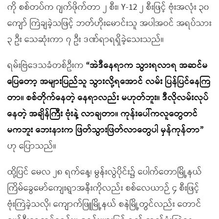
ကို စစ်တပ်က ဂျက်ဖိုက်တာ ၂ စီး၊ Y-12 ၂ စီးဖြင့် ဗုံးအလုံး ၃၀
ကျော် ကြဲချခဲ့သဖြင့် ဘတ်ဟိုးမောင်းသူ အပါအဝင် အရပ်သား
၃ ဦး သေဆုံးကာ ၇ ဦး ဒဏ်ရာရရှိခဲ့သေးသည်။
ရမ်းဗြဲဒေသခံတစ်ဦးက
“
အဲဒီနေရာက သွားရလာရ အဆင်မ
ပြေတော့ အများပြည်သူ သွားလို့ရအောင် လမ်း ပြန်ပြင်နေကြ
တာ။ စစ်တိုက်နေတဲ့ နေရာလည်း မဟုတ်ဘူး။ ဒီလိုလမ်းလုပ်
နေတဲ့ အချိန်ကြီး ဗုံးနဲ့ လာချတာ။ ကုန်းပေါ်ကလူတွေတင်
မကဘူး ဘေးနားက ဖြတ်သွားဖြတ်လာတွေပါ မှန်ကုန်တာ
”
ဟု ပြောသည်။
ထို့ပြင် မေလ ၂၈ ရက်နေ့၊ မွန်းလွဲပိုင်း၌ ပေါက်တောမြို့နယ်
ကြိမ်ခွေမော်ကျေးရွာအနီးကိုလည်း စစ်လေယာဉ် ၄ စီးဖြင့်
ဗုံးကြဲခဲ့သလို၊ ကျောက်ဖြူမြို့နယ် စနဲမြို့တွင်လည်း တောင်