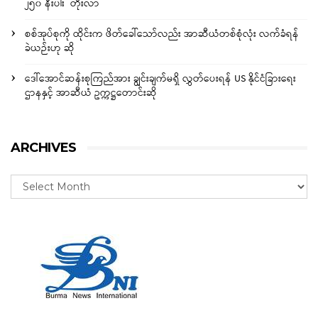
၂၅၀ နီးပါး တိုးလာ
စစ်အုပ်စုကို ထိုင်းက ဖိတ်ခေါ်သော်လည်း အာဆီယံတစ်စုံလုံး လက်ခံရန်
ခဲယဉ်းဟု ဆို
ဒေါ်အောင်ဆန်းစုကြည်အား ချွင်းချက်မရှိ လွှတ်ပေးရန် US နိုင်ငံခြားရေး
ဌာနနှင့် အာဆီယံ ဥက္ကဋ္ဌတောင်းဆို
ARCHIVES