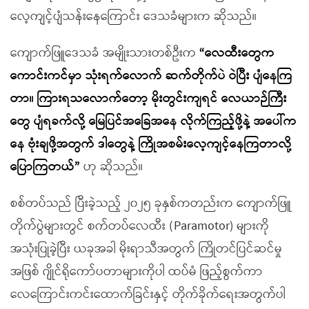
လေ့ကျင့်ပျံသန်းနေကြောင်း ဒေသခံများက ဆိုသည်။
ကျောက်ဖြူဒေသခံ အမျိုးသားတစ်ဦးက
“
လေထီးတွေက
ကောင်းကင်မှာ သုံးရက်လောက် ဆက်တိုက်ပဲ ဝဲပြီး ပျံနေကြ
တာ။ ကြားရသလောက်တော့ မိုးတွင်းကျရင် လေယာဉ်ကြီး
တွေ ပျံရခက်လို့ မြေပြင်အခြေအနေ လိုက်ကြည့်ဖို့နဲ့ အပေါ်က
နေ ဗုံးချဖို့အတွက် ဒါတွေနဲ့ ကြိုအစမ်းလေ့ကျင့်နေကြတာလို့
ပြောကြတယ်
”
ဟု ဆိုသည်။
စစ်တပ်သည် ပြီးခဲ့သည့် ၂၀၂၅ ခုနှစ်ကတည်းက ကျောက်ဖြူ
တိုက်ပွဲများတွင် စက်တပ်လေထီး (Paramotor) များကို
အသုံးပြုခဲ့ပြီး ယခုအခါ မိုးရာသီအတွက် ကြိုတင်ပြင်ဆင်မှု
အဖြစ် ဂျိုင်ရိုကော်ပတာများကိုပါ ထပ်မံ ဖြည့်စွက်ကာ
လေကြောင်းကင်းထောက်ခြင်းနှင့် တိုက်ခိုက်ရေးအတွက်ပါ