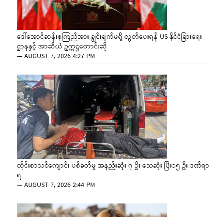
ဒေါ်အောင်ဆန်းစုကြည်အား ချွင်းချက်မရှိ လွှတ်ပေးရန် US နိုင်ငံခြားရေး
ဌာနနှင့် အာဆီယံ ဥက္ကဋ္ဌတောင်းဆို
—
AUGUST 7, 2026 4:27 PM
ထိုင်းစာသင်ကျောင်း ပစ်ခတ်မှု အနည်းဆုံး ၇ ဦး သေဆုံး ပြီး၁၅ ဦး ဒဏ်ရာ
ရ
—
AUGUST 7, 2026 2:44 PM