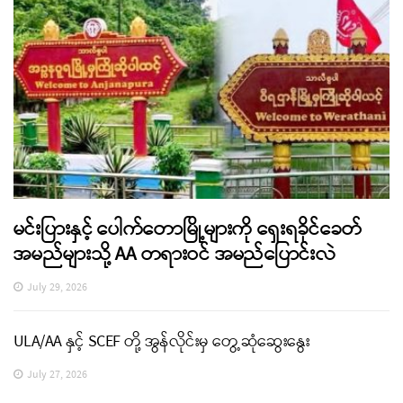
မင်းပြားနှင့် ပေါက်တောမြို့များကို ရှေးရခိုင်ခေတ်
အမည်များသို့ AA တရားဝင် အမည်ပြောင်းလဲ
July 29, 2026
ULA/AA နှင့် SCEF တို့ အွန်လိုင်းမှ တွေ့ဆုံဆွေးနွေး
July 27, 2026