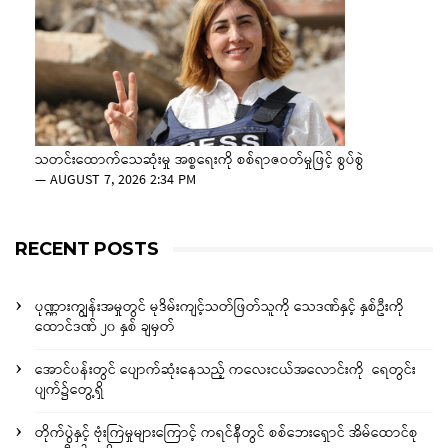
သတင်းထောက်သေဆုံးမှု အစ္စရေးကို စစ်ရာဇဝတ်မှုဖြင့် စွပ်စွဲ
—
AUGUST 7, 2026 2:34 PM
RECENT POSTS
ပုဏ္ဏားကျွန်းအမှုတွင် မုဒိမ်းကျင့်သတ်ဖြတ်သူကို သေဒဏ်နှင့် နှစ်ဦးကို
ထောင်ဒဏ် ၂၀ နှစ် ချမှတ်
အောင်ပန်းတွင် ပျောက်ဆုံးနေသည့် ကလေးငယ်အလောင်းကို ရေတွင်း
ပျက်၌တွေ့ရှိ
တိုက်ပွဲနှင့် ဗုံးကြဲမှုများကြောင့် ကရင်နီတွင် စစ်ဘေးရှောင် အိမ်ထောင်စု