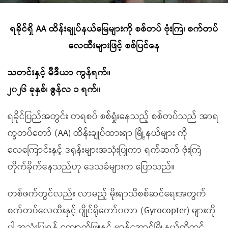
ရခိုင်ရှိ
AA
ထိန်းချုပ်နယ်မြေများကို စစ်တပ် ဗုံးကြဲ၊ စက်တပ်
လေထီးများဖြင့် စစ်ပြင်နေ
သတင်းနှင့် မီဒီယာ ကွန်ရက်။
၂၀၂၆ ခုနှစ်၊ ဇွန်လ ၁ ရက်။
ရခိုင်ပြည်အတွင်း တရစပ် စစ်ရှုံးနေသည့် စစ်တပ်သည် အာရ
က္ခတပ်တော် (AA) ထိန်းချုပ်ထားရာ မြို့နယ်များ ကို
လေကြောင်းနှင့် ဒရုန်းများအသုံးပြုကာ ရက်ဆက် ဗုံးကြဲ
တိုက်ခိုက်နေသည်ဟု ဒေသခံများက ပြောသည်။
တစ်ဖက်တွင်လည်း လာမည့် မိုးရာသီစစ်ဆင်ရေးအတွက်
စက်တပ်လေထီးနှင့် ဂျိုင်ရိုကော်ပတာ (Gyrocopter) များကို
ပါ အသုံးပြုရန် ကျောက်ဖြူနှင့် မာန်အောင်မြို့နယ်တို့တွင်