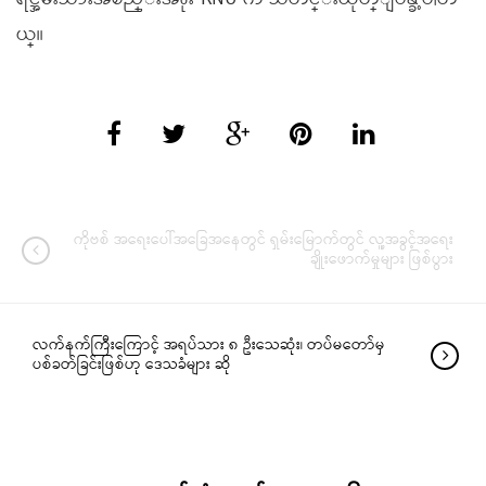
ယ္။
ကိုဗစ် အရေးပေါ်အခြေအနေတွင် ရှမ်းမြောက်တွင် လူ့အခွင့်အရေး
ချိုးဖောက်မှုများ ဖြစ်ပွား
လက်နက်ကြီးကြောင့် အရပ်သား ၈ ဦးသေဆုံး၊ တပ်မတော်မှ
ပစ်ခတ်ခြင်းဖြစ်ဟု ဒေသခံများ ဆို