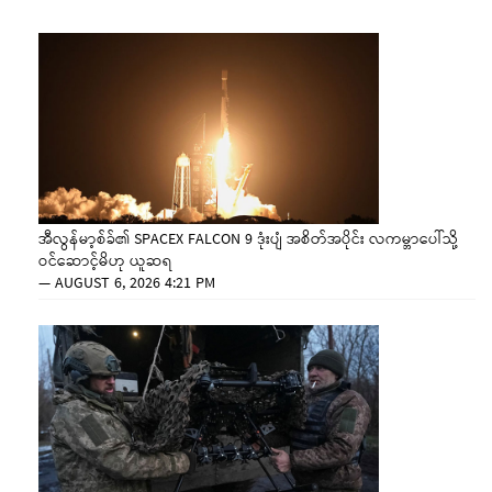
အီလွန်မာ့စ်ခ်၏ SPACEX FALCON 9 ဒုံးပျံ အစိတ်အပိုင်း လကမ္ဘာပေါ်သို့
ဝင်ဆောင့်မိဟု ယူဆရ
—
AUGUST 6, 2026 4:21 PM