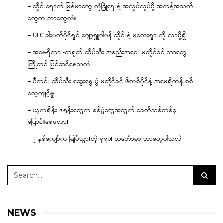
– ထိုင်းရောက် မြန်မာတွေ လုံခြုံရေးနဲ့ အလုပ်လုပ်ဖို့ အကန့်အသတ်
တွေက ဘာတွေလဲ။
– UFC ခါးပတ်ပိုင်ရှင် ဂျော့ရှူဝါဗန် ထိုင်းနဲ့ မလေးရှားကို လာဖို့ရှိ
– အမေရိကား-တရုတ် ထိပ်သီး အစည်းအဝေး မတိုင်ခင် ဘာတွေ
ကြိုတင် ပြင်ဆင်နေသလဲ
– ပီကင်း ထိပ်သီး ဆွေးနွေးပွဲ မတိုင်ခင် ဖိလစ်ပိုင်နဲ့ အမေရိကန် စစ်
လေ့ကျင့်မှု
– ယူကရိန်း ဒရုန်းတွေက စစ်ပွဲတွေအတွက် ခေတ်သစ်တစ်ခု
ပြောင်းစေမလား
– ၂ နှစ်ကျော်က မြုပ်သွားတဲ့ ရုရှား သင်္ဘောမှာ ဘာတွေပါသလဲ
NEWS