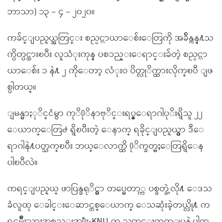
ဘာသာ) ၁၃ – ၄ – ၂၀၂၀။
ကခ်င္ျပည္နယ္အတြင္း စည္ပင္သာယာေစ်းေတြကို အခ်ိန္ကန္႔သ
က္ပိတ္ပင္ထားၿပီး လူသံုးကုန္ ပစၥည္းေရာင္းခ်တဲ့ စည္ပင္သာ
ယာေစ်း ၁ နဲ႔ ၂ ကိုေတာ့ လံုးဝ ပိတ္လုိက္ထားလိုက္ၿပီ ျဖ
စ္ပါတယ္။
ျမန္မာႏုိင္ငံမွာ ကုိ႐ုိနာဗုိင္းရပ္စ္ေရာဂါပုိးရွိသူ ၂၂
ေယာက္ေတြ႕ ရွိၿပီးတဲ့ ေနာက္ ရခိုင္ျပည္နယ္မွာ ဒီေ
ရာဂါနဲ႔ပတ္သက္ၿပီး ဘယ္ေလာက္ထိ ႐ုိက္ခတ္မႈေတြရွိေန
ပါၿပီလဲ။
ကရင္ျပည္နယ္ ဖာပြန္ခရုိင္မွာ တပ္မေတာ္က ပစ္ခတ္ခဲ့လို႔ ေဒသ
ခံလူထု ေခါင္းေဆာင္တစ္ေယာက္ ေသဆုံးခဲ့တယ္လို႔ က
ရင္အမ်ဳိးသားအစည္းအ႐ုံး-KNU က သတင္းထုတ္ျပန္ခဲ့ပါတ