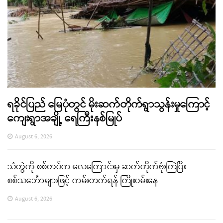
ရခိုင်ပြည် မြေပုံတွင် မိုးဆက်တိုက်ရွာသွန်းမှုကြောင့်
ကျေးရွာအချို့ ရေကြီးနစ်မြုပ်
August 6, 2026
သံတွဲကို စစ်တပ်က လေကြောင်းမှ ဆက်တိုက်ဗုံးကြဲပြီး
စစ်သင်္ဘောများဖြင့် ကမ်းတက်ရန် ကြိုးပမ်းနေ
August 6, 2026