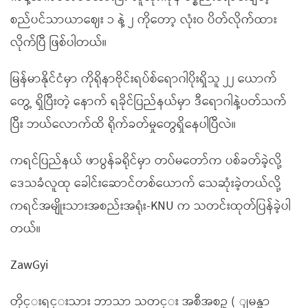
စည်ပင်သာယာဈေး ၁ နဲ့ ၂ ကိုတော့ လုံးဝ ပိတ်လိုက်ထား
လိုက်ပြီ ဖြစ်ပါတယ်။
မြန်မာနိုင်ငံမှာ ကိုရိုနာဗိုင်းရပ်စ်ရောဂါပိုးရှိသူ ၂၂ ယောက်
တွေ့ ရှိပြီးတဲ့ နောက် ရခိုင်ပြည်နယ်မှာ ဒီရောဂါနဲ့ပတ်သက်
ပြီး ဘယ်လောက်ထိ ရိုက်ခတ်မှုတွေရှိနေပါပြီလဲ။
ကရင်ပြည်နယ် ဖာပွန်ခရိုင်မှာ တပ်မတော်က ပစ်ခတ်ခဲ့လို့
ဒေသခံလူထု ခေါင်းဆောင်တစ်ယောက် သေဆုံးခဲ့တယ်လို့
ကရင်အမျိုးသားအစည်းအရုံး-KNU က သတင်းထုတ်ပြန်ခဲ့ပါ
တယ်။
ZawGyi
တိုင္းရင္းသား ဘာသာ သတင္း အစီအစဥ္ ( ျမန္မာ