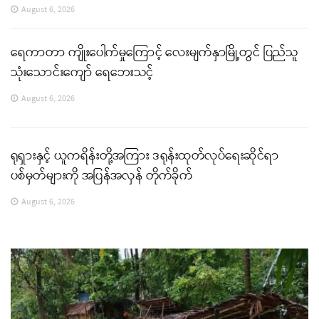
August 6, 2026
ရေကာတာ ကျိုးပေါက်မှုကြောင့် လေးမျက်နှာမြို့တွင် ပြည်သူ
သုံးသောင်းကျော် ရေဘေးသင့်
August 6, 2026
ရုရှားနှင့် ယူကရိန်းတို့အကြား ဒရုန်းထုတ်လုပ်ရေးဆိုင်ရာ
ပစ်မှတ်များကို အပြန်အလှန် တိုက်ခိုက်
August 6, 2026