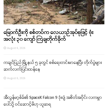
မြောက်ဦးကို စစ်တပ်က လေယာဉ်အုပ်စုဖြင့် ဗုံး
အလုံး ၃၀ ကျော် ကြဲချတိုက်ခိုက်
August 6, 2026
ကချင်ပြည် မြို့နယ် ၅ ခုတွင် စစ်ရေးတင်းမာနေပြီး တိုက်ပွဲများ
ဆက်လက်ပြင်းထန်နေ
August 6, 2026
အီလွန်မာ့စ်ခ်၏ SpaceX Falcon 9 ဒုံးပျံ အစိတ်အပိုင်း လကမ္ဘာ
ပေါ်သို့ ဝင်ဆောင့်မိဟု ယူဆရ