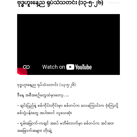
ဗုဒ္ဓဟူးနေ့ည ရုပ်သံသတင်း (၁၃-၅-၂၆)
ဗုဒ္ဓဟူးနေ့ည ရုပ်သံသတင်း (၁၃-၅-၂၆)
ဒီနေ့ အစီအစဉ်တွေထဲမှာတော့…..
– ချင်းပြည်နဲ့ စစ်ကိုင်းတိုင်းမှာ စစ်တပ်က လေကြောင်းက ဗုံးကြဲလို့
စစ်သုံ့ပန်းတွေ အပါအဝင် လူသေဆုံး
– ရှမ်းမြောက်-ကချင် အစပ် မဘိမ်းဘက်မှာ စစ်တပ်က အင်အား
အမြောက်အများ တိုးချဲ့