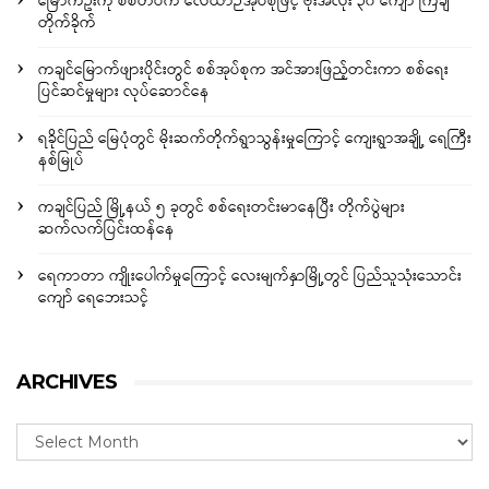
မြောက်ဦးကို စစ်တပ်က လေယာဉ်အုပ်စုဖြင့် ဗုံးအလုံး ၃၀ ကျော် ကြဲချ
တိုက်ခိုက်
ကချင်မြောက်ဖျားပိုင်းတွင် စစ်အုပ်စုက အင်အားဖြည့်တင်းကာ စစ်ရေး
ပြင်ဆင်မှုများ လုပ်ဆောင်နေ
ရခိုင်ပြည် မြေပုံတွင် မိုးဆက်တိုက်ရွာသွန်းမှုကြောင့် ကျေးရွာအချို့ ရေကြီး
နစ်မြုပ်
ကချင်ပြည် မြို့နယ် ၅ ခုတွင် စစ်ရေးတင်းမာနေပြီး တိုက်ပွဲများ
ဆက်လက်ပြင်းထန်နေ
ရေကာတာ ကျိုးပေါက်မှုကြောင့် လေးမျက်နှာမြို့တွင် ပြည်သူသုံးသောင်း
ကျော် ရေဘေးသင့်
ARCHIVES