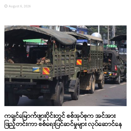
August 6, 2026
ကချင်မြောက်ဖျားပိုင်းတွင် စစ်အုပ်စုက အင်အား
ဖြည့်တင်းကာ စစ်ရေးပြင်ဆင်မှုများ လုပ်ဆောင်နေ