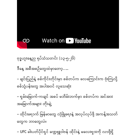
ဗုဒ္ဓဟူးနေ့ည ရုပ်သံသတင်း (၁၃-၅-၂၆)
ဒီနေ့ အစီအစဉ်တွေထဲမှာတော့…..
– ချင်းပြည်နဲ့ စစ်ကိုင်းတိုင်းမှာ စစ်တပ်က လေကြောင်းက ဗုံးကြဲလို့
စစ်သုံ့ပန်းတွေ အပါအဝင် လူသေဆုံး
– ရှမ်းမြောက်-ကချင် အစပ် မဘိမ်းဘက်မှာ စစ်တပ်က အင်အား
အမြောက်အများ တိုးချဲ့
– ထိုင်းရောက် မြန်မာတွေ လုံခြုံရေးနဲ့ အလုပ်လုပ်ဖို့ အကန့်အသတ်
တွေက ဘာတွေလဲ။
– UFC ခါးပတ်ပိုင်ရှင် ဂျော့ရှူဝါဗန် ထိုင်းနဲ့ မလေးရှားကို လာဖို့ရှိ