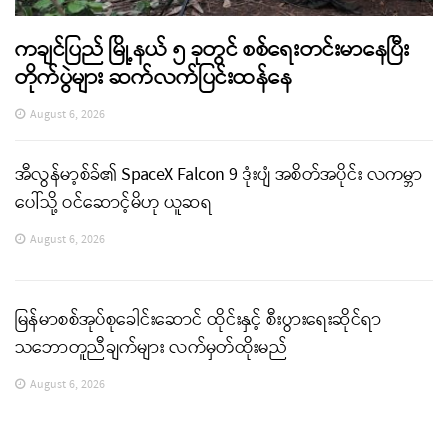
ကချင်ပြည် မြို့နယ် ၅ ခုတွင် စစ်ရေးတင်းမာနေပြီး
တိုက်ပွဲများ ဆက်လက်ပြင်းထန်နေ
August 6, 2026
အီလွန်မာ့စ်ခ်၏ SpaceX Falcon 9 ဒုံးပျံ အစိတ်အပိုင်း လကမ္ဘာ
ပေါ်သို့ ဝင်ဆောင့်မိဟု ယူဆရ
August 6, 2026
မြန်မာစစ်အုပ်စုခေါင်းဆောင် ထိုင်းနှင့် စီးပွားရေးဆိုင်ရာ
သဘောတူညီချက်များ လက်မှတ်ထိုးမည်
August 6, 2026