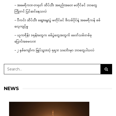
– အမေရိကား-တရုတ် ထိပ်သီး အစည်းအဝေး မတိုင်ခင် ဘာတွေ
ကြိုတင် ပြင်ဆင်နေသလဲ
– ပီကင်း ထိပ်သီး ဆွေးနွေးပွဲ မတိုင်ခင် ဖိလစ်ပိုင်နဲ့ အမေရိကန် စစ်
လေ့ကျင့်မှု
– ယူကရိန်း ဒရုန်းတွေက စစ်ပွဲတွေအတွက် ခေတ်သစ်တစ်ခု
ပြောင်းစေမလား
– ၂ နှစ်ကျော်က မြုပ်သွားတဲ့ ရုရှား သင်္ဘောမှာ ဘာတွေပါသလဲ
NEWS