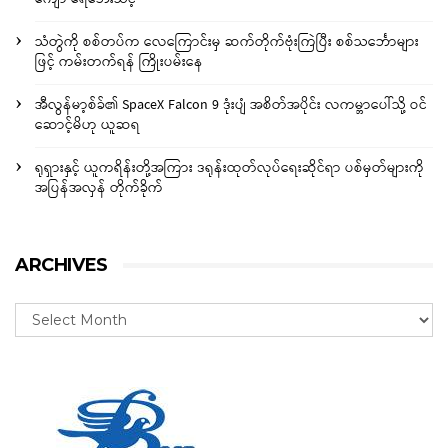
သံတွဲကို စစ်တပ်က လေကြောင်းမှ ဆက်တိုက်ဗုံးကြဲပြီး စစ်သင်္ဘောများ
ဖြင့် ကမ်းတက်ရန် ကြိုးပမ်းနေ
အီလွန်မာ့စ်ခ်၏ SpaceX Falcon 9 ဒုံးပျံ အစိတ်အပိုင်း လကမ္ဘာပေါ်သို့ ဝင်
ဆောင့်မိဟု ယူဆရ
ရုရှားနှင့် ယူကရိန်းတို့အကြား ဒရုန်းထုတ်လုပ်ရေးဆိုင်ရာ ပစ်မှတ်များကို
အပြန်အလှန် တိုက်ခိုက်
ARCHIVES