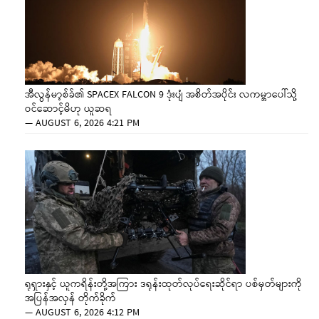
အီလွန်မာ့စ်ခ်၏ SPACEX FALCON 9 ဒုံးပျံ အစိတ်အပိုင်း လကမ္ဘာပေါ်သို့
ဝင်ဆောင့်မိဟု ယူဆရ
—
AUGUST 6, 2026 4:21 PM
ရုရှားနှင့် ယူကရိန်းတို့အကြား ဒရုန်းထုတ်လုပ်ရေးဆိုင်ရာ ပစ်မှတ်များကို
အပြန်အလှန် တိုက်ခိုက်
—
AUGUST 6, 2026 4:12 PM