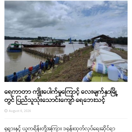
ရေကာတာ ကျိုးပေါက်မှုကြောင့် လေးမျက်နှာမြို့
တွင် ပြည်သူသုံးသောင်းကျော် ရေဘေးသင့်
August 6, 2026
ရုရှားနှင့် ယူကရိန်းတို့အကြား ဒရုန်းထုတ်လုပ်ရေးဆိုင်ရာ