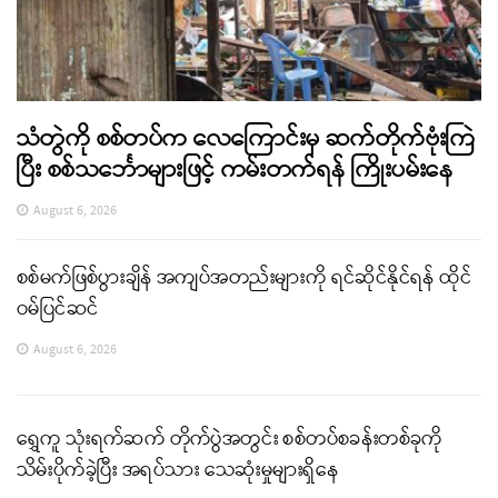
သံတွဲကို စစ်တပ်က လေကြောင်းမှ ဆက်တိုက်ဗုံးကြဲ
ပြီး စစ်သင်္ဘောများဖြင့် ကမ်းတက်ရန် ကြိုးပမ်းနေ
August 6, 2026
စစ်မက်ဖြစ်ပွားချိန် အကျပ်အတည်းများကို ရင်ဆိုင်နိုင်ရန် ထိုင်
ဝမ်ပြင်ဆင်
August 6, 2026
ရွှေကူ သုံးရက်ဆက် တိုက်ပွဲအတွင်း စစ်တပ်စခန်းတစ်ခုကို
သိမ်းပိုက်ခဲ့ပြီး အရပ်သား သေဆုံးမှုများရှိနေ