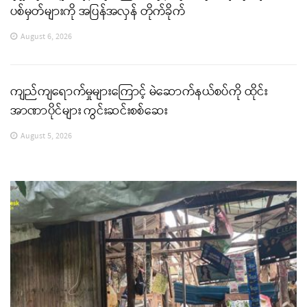
ပစ်မှတ်များကို အပြန်အလှန် တိုက်ခိုက်
August 6, 2026
ကျည်ကျရောက်မှုများကြောင့် မဲဆောက်နယ်စပ်ကို ထိုင်း
အာဏာပိုင်များ ကွင်းဆင်းစစ်ဆေး
August 5, 2026