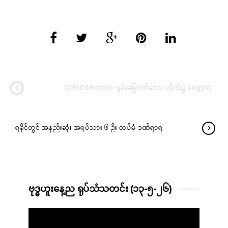
COVID-19 ကာလ ရှမ်းမြောက်ဒေသ တိုက်ပွဲ လျော့ကျ
ရခိုင်တွင် အနည်းဆုံး အရပ်သား ၆ ဦး ထပ်မံ ဒဏ်ရာရ
ဗုဒ္ဓဟူးနေ့ည ရုပ်သံသတင်း (၁၃-၅-၂၆)