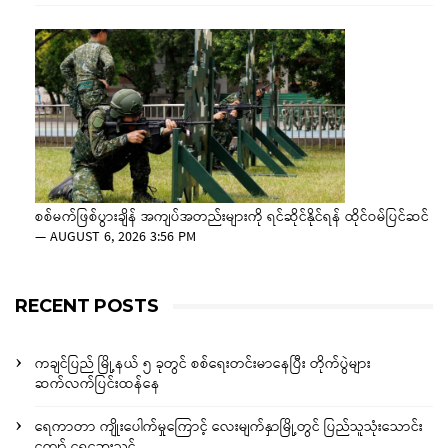
စစ်မက်ဖြစ်ပွားချိန် အကျပ်အတည်းများကို ရင်ဆိုင်နိုင်ရန် ထိုင်ဝမ်ပြင်ဆင်
—
AUGUST 6, 2026 3:56 PM
RECENT POSTS
ကချင်ပြည် မြို့နယ် ၅ ခုတွင် စစ်ရေးတင်းမာနေပြီး တိုက်ပွဲများ
ဆက်လက်ပြင်းထန်နေ
ရေကာတာ ကျိုးပေါက်မှုကြောင့် လေးမျက်နှာမြို့တွင် ပြည်သူသုံးသောင်း
ကျော် ရေဘေးသင့်