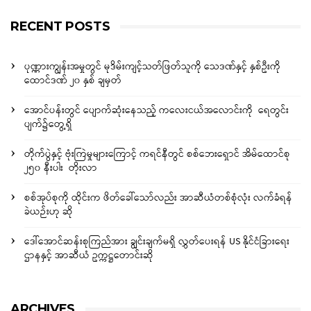
RECENT POSTS
ပုဏ္ဏားကျွန်းအမှုတွင် မုဒိမ်းကျင့်သတ်ဖြတ်သူကို သေဒဏ်နှင့် နှစ်ဦးကို
ထောင်ဒဏ် ၂၀ နှစ် ချမှတ်
အောင်ပန်းတွင် ပျောက်ဆုံးနေသည့် ကလေးငယ်အလောင်းကို ရေတွင်း
ပျက်၌တွေ့ရှိ
တိုက်ပွဲနှင့် ဗုံးကြဲမှုများကြောင့် ကရင်နီတွင် စစ်ဘေးရှောင် အိမ်ထောင်စု
၂၅၀ နီးပါး တိုးလာ
စစ်အုပ်စုကို ထိုင်းက ဖိတ်ခေါ်သော်လည်း အာဆီယံတစ်စုံလုံး လက်ခံရန်
ခဲယဉ်းဟု ဆို
ဒေါ်အောင်ဆန်းစုကြည်အား ချွင်းချက်မရှိ လွှတ်ပေးရန် US နိုင်ငံခြားရေး
ဌာနနှင့် အာဆီယံ ဥက္ကဋ္ဌတောင်းဆို
ARCHIVES