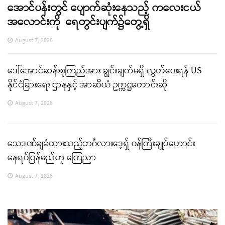
အောင်ပန်းတွင် ပျောက်ဆုံးနေသည့် ကလေးငယ်
အလောင်းကို ရေတွင်းပျက်၌တွေ့ရှိ
August 7, 2026
ဒေါ်အောင်ဆန်းစုကြည်အား ချွင်းချက်မရှိ လွှတ်ပေးရန် US
နိုင်ငံခြားရေး ဌာနနှင့် အာဆီယံ ဥက္ကဋ္ဌတောင်းဆို
August 7, 2026
သေဒဏ်ချခံထားသည့်ဘင်္ဂလားဒေ့ရှ် ဝန်ကြီးချုပ်ဟောင်း
နေရပ်ပြန်မည်ဟု ကြေညာ
August 7, 2026