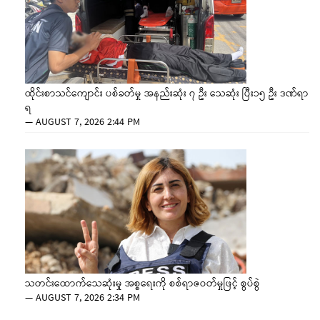
ထိုင်းစာသင်ကျောင်း ပစ်ခတ်မှု အနည်းဆုံး ၇ ဦး သေဆုံး ပြီး၁၅ ဦး ဒဏ်ရာ
ရ
—
AUGUST 7, 2026 2:44 PM
သတင်းထောက်သေဆုံးမှု အစ္စရေးကို စစ်ရာဇဝတ်မှုဖြင့် စွပ်စွဲ
—
AUGUST 7, 2026 2:34 PM