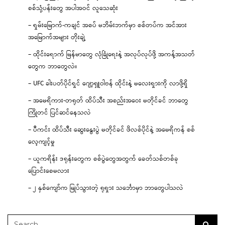
စစ်သုံ့ပန်းတွေ အပါအဝင် လူသေဆုံး
– ရှမ်းမြောက်-ကချင် အစပ် မဘိမ်းဘက်မှာ စစ်တပ်က အင်အား
အမြောက်အများ တိုးချဲ့
– ထိုင်းရောက် မြန်မာတွေ လုံခြုံရေးနဲ့ အလုပ်လုပ်ဖို့ အကန့်အသတ်
တွေက ဘာတွေလဲ။
– UFC ခါးပတ်ပိုင်ရှင် ဂျော့ရှူဝါဗန် ထိုင်းနဲ့ မလေးရှားကို လာဖို့ရှိ
– အမေရိကား-တရုတ် ထိပ်သီး အစည်းအဝေး မတိုင်ခင် ဘာတွေ
ကြိုတင် ပြင်ဆင်နေသလဲ
– ပီကင်း ထိပ်သီး ဆွေးနွေးပွဲ မတိုင်ခင် ဖိလစ်ပိုင်နဲ့ အမေရိကန် စစ်
လေ့ကျင့်မှု
– ယူကရိန်း ဒရုန်းတွေက စစ်ပွဲတွေအတွက် ခေတ်သစ်တစ်ခု
ပြောင်းစေမလား
– ၂ နှစ်ကျော်က မြုပ်သွားတဲ့ ရုရှား သင်္ဘောမှာ ဘာတွေပါသလဲ