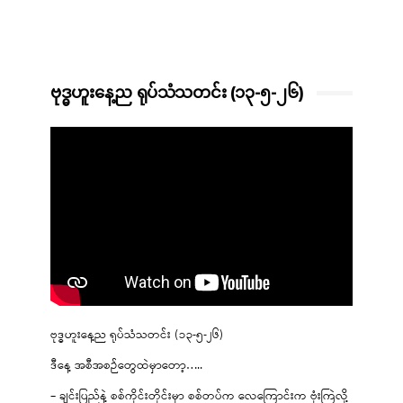
ဗုဒ္ဓဟူးနေ့ည ရုပ်သံသတင်း (၁၃-၅-၂၆)
ဗုဒ္ဓဟူးနေ့ည ရုပ်သံသတင်း (၁၃-၅-၂၆)
ဒီနေ့ အစီအစဉ်တွေထဲမှာတော့…..
– ချင်းပြည်နဲ့ စစ်ကိုင်းတိုင်းမှာ စစ်တပ်က လေကြောင်းက ဗုံးကြဲလို့