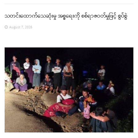
သတင်းထောက်သေဆုံးမှု အစ္စရေးကို စစ်ရာဇဝတ်မှုဖြင့် စွပ်စွဲ
August 7, 2026