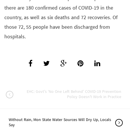
there are 180 confirmed cases of COVID-19 in the
country, as well as six deaths and 72 recoveries. Of
those 72, 55 people have been discharged from
hospitals.
EHC: Govt’s ‘No One Left Behind’ COVID-19 Prevention
Policy Doesn’t Work in Practice
Without Rain, Mon State Water Sources Will Dry Up, Locals
Say