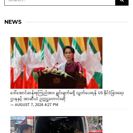
NEWS
ဒေါ်အောင်ဆန်းစုကြည်အား ချွင်းချက်မရှိ လွှတ်ပေးရန် US နိုင်ငံခြားရေး
ဌာနနှင့် အာဆီယံ ဥက္ကဋ္ဌတောင်းဆို
—
AUGUST 7, 2026 4:27 PM