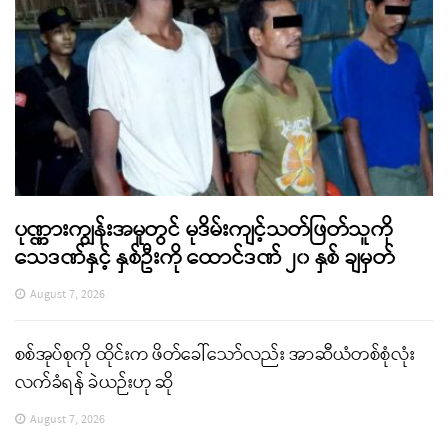
ပုဏ္ဏားကျွန်းအမှုတွင် မုဒိမ်းကျင့်သတ်ဖြတ်သူကို
သေဒဏ်နှင့် နှစ်ဦးကို ထောင်ဒဏ် ၂၀ နှစ် ချမှတ်
August 7, 2026
စစ်အုပ်စုကို ထိုင်းက ဖိတ်ခေါ်သော်လည်း အာဆီယံတစ်စုံလုံး
လက်ခံရန် ခဲယဉ်းဟု ဆို
August 7, 2026