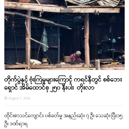
တိုက်ပွဲနှင့် ဗုံးကြဲမှုများကြောင့် ကရင်နီတွင် စစ်ဘေး
ရှောင် အိမ်ထောင်စု ၂၅၀ နီးပါး တိုးလာ
August 7, 2026
ထိုင်းစာသင်ကျောင်း ပစ်ခတ်မှု အနည်းဆုံး ၇ ဦး သေဆုံး ပြီး၁၅
ဦး ဒဏ်ရာရ