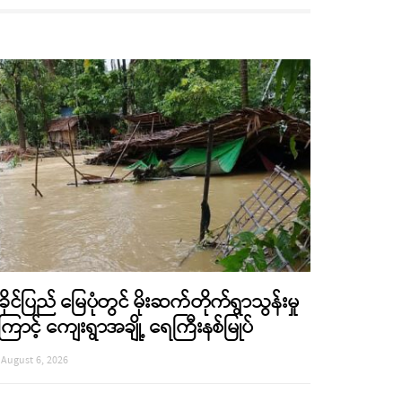
ခိုင်ပြည် မြေပုံတွင် မိုးဆက်တိုက်ရွာသွန်းမှု
ြောင့် ကျေးရွာအချို့ ရေကြီးနစ်မြုပ်
August 6, 2026