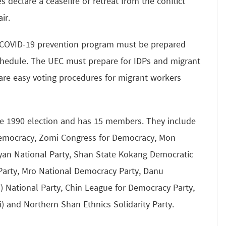
declare a ceasefire or retreat from the conflict
ir.
a COVID-19 prevention program must be prepared
 schedule. The UEC must prepare for IDPs and migrant
are easy voting procedures for migrant workers
he 1990 election and has 15 members. They include
 Democracy, Zomi Congress for Democracy, Mon
ayan National Party, Shan State Kokang Democratic
c Party, Mro National Democracy Party, Danu
) National Party, Chin League for Democracy Party,
i) and Northern Shan Ethnics Solidarity Party.