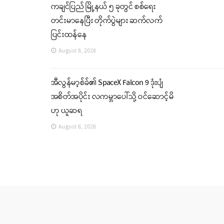
ကချင်ပြည် မြို့နယ် ၅ ခုတွင် စစ်ရေး
တင်းမာနေပြီး တိုက်ပွဲများ ဆက်လက်
ပြင်းထန်နေ
August 6, 2026
အီလွန်မာ့စ်ခ်၏ SpaceX Falcon 9 ဒုံးပျံ
အစိတ်အပိုင်း လကမ္ဘာပေါ်သို့ ဝင်ဆောင့်မိ
ဟု ယူဆရ
August 6, 2026