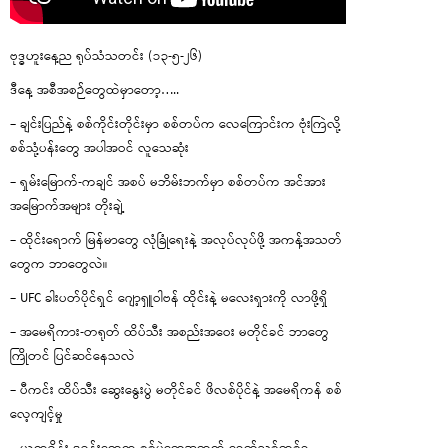
ဗုဒ္ဓဟူးနေ့ည ရုပ်သံသတင်း (၁၃-၅-၂၆)
ဒီနေ့ အစီအစဉ်တွေထဲမှာတော့…..
– ချင်းပြည်နဲ့ စစ်ကိုင်းတိုင်းမှာ စစ်တပ်က လေကြောင်းက ဗုံးကြဲလို့
စစ်သုံ့ပန်းတွေ အပါအဝင် လူသေဆုံး
– ရှမ်းမြောက်-ကချင် အစပ် မဘိမ်းဘက်မှာ စစ်တပ်က အင်အား
အမြောက်အများ တိုးချဲ့
– ထိုင်းရောက် မြန်မာတွေ လုံခြုံရေးနဲ့ အလုပ်လုပ်ဖို့ အကန့်အသတ်
တွေက ဘာတွေလဲ။
– UFC ခါးပတ်ပိုင်ရှင် ဂျော့ရှူဝါဗန် ထိုင်းနဲ့ မလေးရှားကို လာဖို့ရှိ
– အမေရိကား-တရုတ် ထိပ်သီး အစည်းအဝေး မတိုင်ခင် ဘာတွေ
ကြိုတင် ပြင်ဆင်နေသလဲ
– ပီကင်း ထိပ်သီး ဆွေးနွေးပွဲ မတိုင်ခင် ဖိလစ်ပိုင်နဲ့ အမေရိကန် စစ်
လေ့ကျင့်မှု