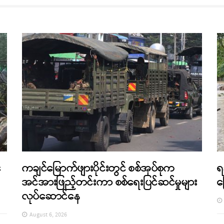
်
ကချင်မြောက်ဖျားပိုင်းတွင် စစ်အုပ်စုက
ရ
အင်အားဖြည့်တင်းကာ စစ်ရေးပြင်ဆင်မှုများ
က
လုပ်ဆောင်နေ
August 6, 2026