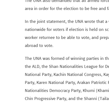
The UNA also demanded that all armed forces 
area in order for the election to be free and fa
In the joint statement, the UNA wrote that 
nationwide for voters if election is held on
worker returnee to be able to vote, and prep
abroad to vote.
The UNA was formed of winning parties in t
the ALD, the Shan Nationalities League for
National Party, Kachin National Congress, K
Party, Karen National Party, Arakan Patrioti
Nationalities Democracy Party, Khumi (Khami
Chin Progressive Party, and the Shanni (Taila