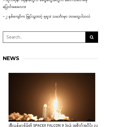
– ယူကရိန်း ဒရုန်းတွေက စစ်ပွဲတွေအတွက် ခေတ်သစ်တစ်ခု
ပြောင်းစေမလား
– ၂ နှစ်ကျော်က မြုပ်သွားတဲ့ ရုရှား သင်္ဘောမှာ ဘာတွေပါသလဲ
NEWS
အီလွန်မာ့စ်ခ်၏ SPACEX FALCON 9 ဒုံးပျံ အစိတ်အပိုင်း လ