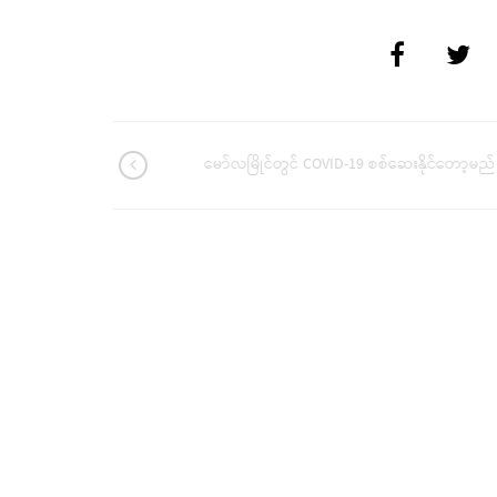
မော်လမြိုင်တွင် COVID-19 စစ်ဆေးနိုင်တော့မည်