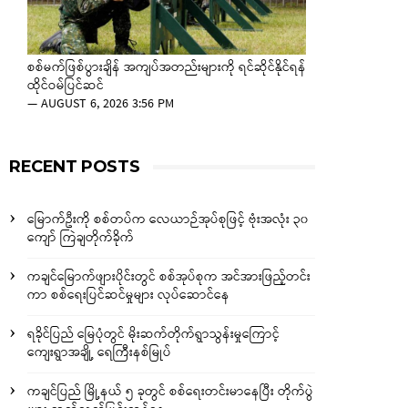
စစ်မက်ဖြစ်ပွားချိန် အကျပ်အတည်းများကို ရင်ဆိုင်နိုင်ရန်
ထိုင်ဝမ်ပြင်ဆင်
—
AUGUST 6, 2026 3:56 PM
RECENT POSTS
မြောက်ဦးကို စစ်တပ်က လေယာဉ်အုပ်စုဖြင့် ဗုံးအလုံး ၃၀
ကျော် ကြဲချတိုက်ခိုက်
ကချင်မြောက်ဖျားပိုင်းတွင် စစ်အုပ်စုက အင်အားဖြည့်တင်း
ကာ စစ်ရေးပြင်ဆင်မှုများ လုပ်ဆောင်နေ
ရခိုင်ပြည် မြေပုံတွင် မိုးဆက်တိုက်ရွာသွန်းမှုကြောင့်
ကျေးရွာအချို့ ရေကြီးနစ်မြုပ်
ကချင်ပြည် မြို့နယ် ၅ ခုတွင် စစ်ရေးတင်းမာနေပြီး တိုက်ပွဲ