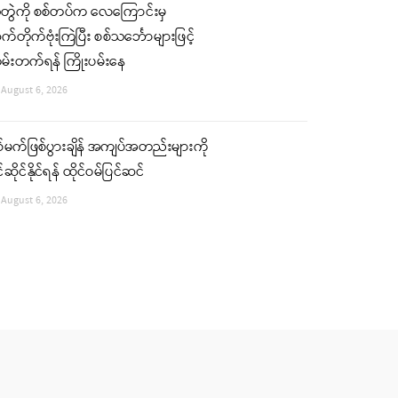
ံတွဲကို စစ်တပ်က လေကြောင်းမှ
်တိုက်ဗုံးကြဲပြီး စစ်သင်္ဘောများဖြင့်
မ်းတက်ရန် ကြိုးပမ်းနေ
August 6, 2026
်မက်ဖြစ်ပွားချိန် အကျပ်အတည်းများကို
်ဆိုင်နိုင်ရန် ထိုင်ဝမ်ပြင်ဆင်
August 6, 2026