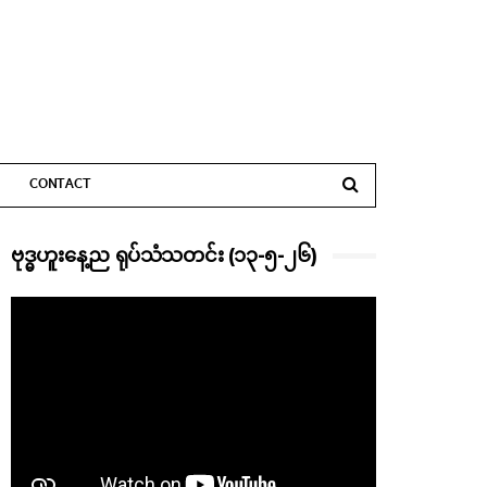
CONTACT
ဗုဒ္ဓဟူးနေ့ည ရုပ်သံသတင်း (၁၃-၅-၂၆)