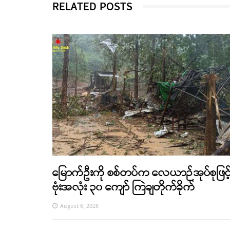
RELATED POSTS
မြောက်ဦးကို စစ်တပ်က လေယာဉ်အုပ်စုဖြင့
ဗုံးအလုံး ၃၀ ကျော် ကြဲချတိုက်ခိုက်
August 6, 2026