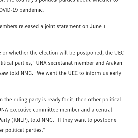
 the country’s political parties about whether to
COVID-19 pandemic.
members released a joint statement on June 1
le or whether the election will be postponed, the UEC
olitical parties,” UNA secretariat member and Arakan
yaw told NMG. “We want the UEC to inform us early
the ruling party is ready for it, then other political
a UNA executive committee member and a central
ty (KNLP), told NMG. “If they want to postpone
 political parties.”