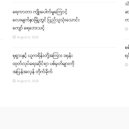
သ
ရေကာတာ ကျိုးပေါက်မှုကြောင့်
ဆက
လေးမျက်နှာမြို့တွင် ပြည်သူသုံးသောင်း
က
ကျော် ရေဘေးသင့်
August 6, 2026
စစ
ရုရှားနှင့် ယူကရိန်းတို့အကြား ဒရုန်း
ရင
ထုတ်လုပ်ရေးဆိုင်ရာ ပစ်မှတ်များကို
အပြန်အလှန် တိုက်ခိုက်
August 6, 2026