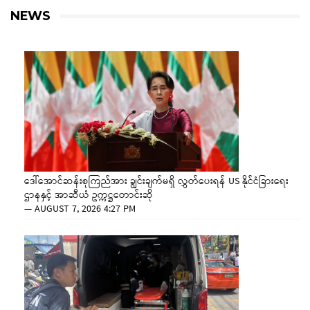
NEWS
ဒေါ်အောင်ဆန်းစုကြည်အား ချွင်းချက်မရှိ လွှတ်ပေးရန် US နိုင်ငံခြားရေး
ဌာနနှင့် အာဆီယံ ဥက္ကဋ္ဌတောင်းဆို
—
AUGUST 7, 2026 4:27 PM