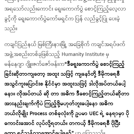
အရသော်လည်းကောင်း ရွေးကောက်ပွဲ စောင့်ကြည့်လေ့လာ
ခွင့်ကို ရွေးကောက်ပွဲကော်မရှင်က ပြန် လည်ခွင့်ပြု ပေးခဲ့
သည်။
ကချင်ပြည်နယ် မြစ်ကြီးနားမြို့ အခြေစိုက် ကချင်အရပ်ဖက်
အဖွဲ့အစည်းတစ်ခုဖြစ်သည့် Humanity Institute မှ
မန်နေဂျာ ဂျိူးဇက်ဇော်ဖန်းက
“ဒီရွေးကောက်ပွဲ စောင့်ကြည့်
ခြင်းဆိုတာကျတော့ အထူး သဖြင့် ကျနော်တို့ ဒီမိုကရေစီ
အသွင်ကူးပြောင်းစ နိုင်ငံမှာ အထူးသဖြင့် ဒါလိုအပ်တယ်ပေါ့
နော။ လိုအပ်တယ် ဆို တာ အဓိက ဒီစောင့်ကြည့်တယ်ဆိုတာ
အားနည်းချက်ကိုပဲ ကြည့်ဖို့မဟုတ်ဘူးပေါ့နော အဓိက
ဘယ်လိုမျိုး Process တစ်ခုလုံးကို ဥပမာ UEC ရဲ့ နေရာမှာ ပို
ကောင်းအောင် လုပ်လို့ရတယ်။ တကယ့် ဒီမိုကရေစီ ပိုပြီး
တော့ ရှင်သန်လာအောင်ပေါ့နော်”
ဟု ပြောသည်။