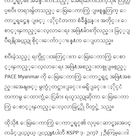
ကာ္မရွင္၏ အခန္းက႑သည့္ အေရးႀကီးသကဲ့သို႔ လြတ္လ
ပ္ၿပီး တရားမွ်တသည့္ ေရြးေကာက္ပြဲ ျဖစ္ရန္အတြက္ ေ
ကာ္မရွင္အေန ျဖင့္ ႏိုင္ငံတကာ စံခ်ိန္စံႏႈန္း အတိုင္း ေ
စာင့္ၾကည့္ေလ့လာေရး အဖြဲ႔မ်ားကိုလည္း ခြင့္ျ
ပဳရန္လိုအပ္သည္ဟု စိုင္းေက်ာ္ၫႊန္႔က ေျပာသည္။
ၿပီးခဲ့သည့္ ရက္ပိုင္းအတြင္းက ေရြးေကာက္ပြဲ ေစာ
င့္ၾကည့္ေလ့လာေရး အဖြဲ႔အစည္းတစ္ခုျဖစ္သည့္
PACE Myanmar ကို ေရြးေကာက္ပြဲ ေကာ္မရွင္က အဖြဲ႔အစ
ည္းအေနျဖင့္ မွတ္ပံုတင္ထားျခင္း မရွိျခင္း၊ ႏိုင္ငံ
တကာမွ ေထာက္ပံ့ေငြမ်ား ရယူသည္ဟုဆိုကာ ေရြးေကာ
က္ပြဲ ေစာင့္ၾကည့္ေလ့လာခြင့္ကို ပိတ္ပင္ခဲ့ သည္။
ထိုသို႔ ေရြးေကာက္ပြဲ ေကာ္မရွင္၏ လုပ္ေဆာင္မႈအေပၚ
ကခ်င္ျပည္နယ္ ျပည္သူ႔ပါတီ KSPP ဒု- ဥကၠ႒ ၂ ဦးကြမ္ေဂါ