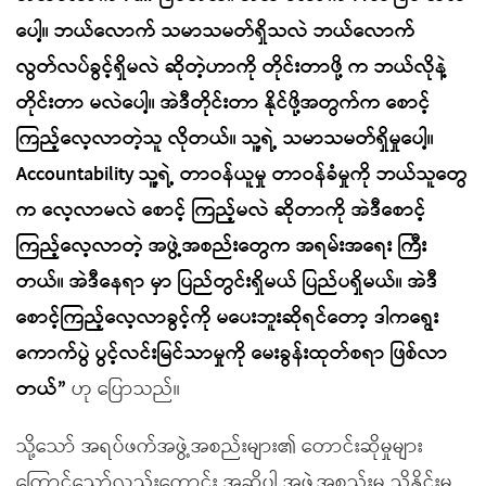
ပေါ့။ ဘယ်လောက် သမာသမတ်ရှိသလဲ ဘယ်လောက်
လွတ်လပ်ခွင့်ရှိမလဲ ဆိုတဲ့ဟာကို တိုင်းတာဖို့ က ဘယ်လိုနဲ့
တိုင်းတာ မလဲပေါ့။ အဲဒီတိုင်းတာ နိုင်ဖို့အတွက်က စောင့်
ကြည့်လေ့လာတဲ့သူ လိုတယ်။ သူ့ရဲ့ သမာသမတ်ရှိမှုပေါ့။
Accountability သူ့ရဲ့ တာဝန်ယူမှု တာဝန်ခံမှုကို ဘယ်သူတွေ
က လေ့လာမလဲ စောင့် ကြည့်မလဲ ဆိုတာကို အဲဒီစောင့်
ကြည့်လေ့လာတဲ့ အဖွဲ့အစည်းတွေက အရမ်းအရေး ကြီး
တယ်။ အဲဒီနေရာ မှာ ပြည်တွင်းရှိမယ် ပြည်ပရှိမယ်။ အဲဒီ
စောင့်ကြည့်လေ့လာခွင့်ကို မပေးဘူးဆိုရင်တော့ ဒါကရွေး
ကောက်ပွဲ ပွင့်လင်းမြင်သာမှုကို မေးခွန်းထုတ်စရာ ဖြစ်လာ
တယ်”
ဟု ပြောသည်။
သို့သော် အရပ်ဖက်အဖွဲ့အစည်းများ၏ တောင်းဆိုမှုများ
ကြောင့်သော်လည်းကောင်း အဆိုပါ အဖွဲ့အစည်းမှ ညှိနှိုင်းမှု