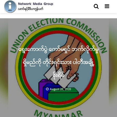
Men
ရွေးကောက်ပွဲ ကော်မရှင် ဘက်လိုက်မှု
ရှိမည်ကို တိုင်းရင်းသား ပါတီအချို့
စိုးရိမ်
August 20, 2020