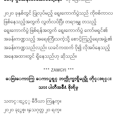
၂၀၂၀ ခုနှစ်တွင် ပြုလုပ်မည့် ရွေးကောက်ပွဲသည် ကိုဗစ်ကာလ
ဖြစ်နေသည့်အတွက် လွတ်လပ်ပြီး တရားမျှ တသည့်
ရွေးကောက်ပွဲ ဖြစ်ရန်အတွက် ရွေးကောက်ပွဲ ကော်မရှင်၏
အခန်းကဏ္ဍသည့် အရေးကြီးသကဲ့သို့ စောင့်ကြည့်ရေးအဖွဲ့၏
အခန်းကဏ္ဍသည်လည်း ယခင်ကထက် ပို၍ လိုအပ်နေသည့်
အနေအထားတွင် ရှိနေသည်ဟု ဆိုသည်။
*** ZAWGYI ***
ေရြးေကာက္ပြဲ ေကာ္မရွင္ ဘက္လိုက္မႈရွိမည္ကို တိုင္းရင္း
သား ပါတီအခ်ဳိ႔ စိုးရိမ္
သတင္းႏွင့္ မီဒီယာ ကြန္ရက္။
၂၀၂၀ ခုႏွစ္၊ ၾသဂုတ္လ ၂၀ ရက္။