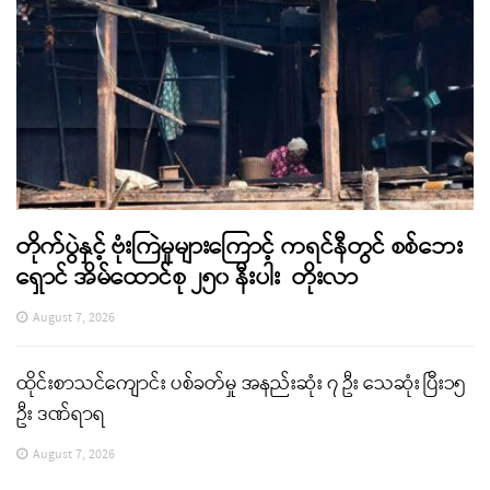
တိုက်ပွဲနှင့် ဗုံးကြဲမှုများကြောင့် ကရင်နီတွင် စစ်ဘေး
ရှောင် အိမ်ထောင်စု ၂၅၀ နီးပါး တိုးလာ
August 7, 2026
ထိုင်းစာသင်ကျောင်း ပစ်ခတ်မှု အနည်းဆုံး ၇ ဦး သေဆုံး ပြီး၁၅
ဦး ဒဏ်ရာရ
August 7, 2026