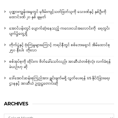
ပုဏ္ဏားကျွန်းအမှုတွင် မုဒိမ်းကျင့်သတ်ဖြတ်သူကို သေဒဏ်နှင့် နှစ်ဦးကို
ထောင်ဒဏ် ၂၀ နှစ် ချမှတ်
အောင်ပန်းတွင် ပျောက်ဆုံးနေသည့် ကလေးငယ်အလောင်းကို ရေတွင်း
ပျက်၌တွေ့ရှိ
တိုက်ပွဲနှင့် ဗုံးကြဲမှုများကြောင့် ကရင်နီတွင် စစ်ဘေးရှောင် အိမ်ထောင်စု
၂၅၀ နီးပါး တိုးလာ
စစ်အုပ်စုကို ထိုင်းက ဖိတ်ခေါ်သော်လည်း အာဆီယံတစ်စုံလုံး လက်ခံရန်
ခဲယဉ်းဟု ဆို
ဒေါ်အောင်ဆန်းစုကြည်အား ချွင်းချက်မရှိ လွှတ်ပေးရန် US နိုင်ငံခြားရေး
ဌာနနှင့် အာဆီယံ ဥက္ကဋ္ဌတောင်းဆို
ARCHIVES