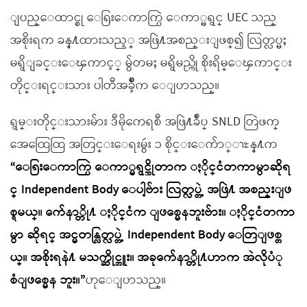
ျပည္ေထာင္စု ေရြးေကာက္ပြဲ ေကာ္မရွင္ UEC သည္
အစိုးရက ခန္႔ထားသည့္ အဖြဲ႔အစည္းျဖစ္၍ လြတ္လပ္မႈ
မရွိျခင္းေၾကာင့္ မွ်တမႈ မရွိမည္ကို စိုးရိမ္ေၾကာင္း
တိုင္းရင္းသား ပါတီအခ်ဳိ့က ေျပာသည္။
ရွမ္းတိုင္းသားမ်ား ဒီမိုကေရစီ အဖြဲ႔ခ်ဳပ္ SNLD တြဲဖက္
အေထြေထြ အတြင္းေရးမွဴး ၁ စိုင္းေက်ာ္ၫႊန္႔က
“ေရြးေကာက္ပြဲ ေကာ္မရွင္ဆိုတာက ႏိုင္ငံတကာမွာဆိုရ
င္ Independent Body ေပါ့ဗ်ား လြတ္လပ္တဲ့ အဖြဲ႔ အစည္းျဖ
စ္ရမယ္။ က်ေနာ္တို႔ ႏိုင္ငံက ျဖစ္မေနဘူးဗ်ား။ ႏိုင္ငံတကာ
မွာ ဆိုရင္ အင္မတန္လြတ္လပ္တဲ့ Independent Body ေတြျဖစ္တ
ယ္။ အစိုးရနဲ႔ မသက္ဆိုင္ဘူး။ အခုက်ေနာ္တို႔ဟာက အဲလိုပံု
စံျဖစ္မေန ဘူး။”
ဟုေျပာသည္။