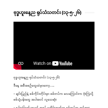
ဗုဒ္ဓဟူးနေ့ည ရုပ်သံသတင်း (၁၃-၅-၂၆)
ဗုဒ္ဓဟူးနေ့ည ရုပ်သံသတင်း (၁၃-၅-၂၆)
ဒီနေ့ အစီအစဉ်တွေထဲမှာတော့…..
– ချင်းပြည်နဲ့ စစ်ကိုင်းတိုင်းမှာ စစ်တပ်က လေကြောင်းက ဗုံးကြဲလို့
စစ်သုံ့ပန်းတွေ အပါအဝင် လူသေဆုံး
– ရှမ်းမြောက်-ကချင် အစပ် မဘိမ်းဘက်မှာ စစ်တပ်က အင်အား