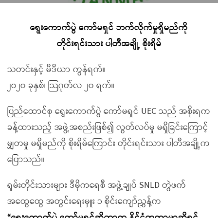
ရွေးကောက်ပွဲ ကော်မရှင် ဘက်လိုက်မှုရှိမည်ကို
တိုင်းရင်းသား ပါတီအချို့ စိုးရိမ်
သတင်းနှင့် မီဒီယာ ကွန်ရက်။
၂၀၂၀ ခုနှစ်၊ သြဂုတ်လ ၂၀ ရက်။
ပြည်ထောင်စု ရွေးကောက်ပွဲ ကော်မရှင် UEC သည် အစိုးရက
ခန့်ထားသည့် အဖွဲ့အစည်းဖြစ်၍ လွတ်လပ်မှု မရှိခြင်းကြောင့်
မျှတမှု မရှိမည်ကို စိုးရိမ်ကြောင်း တိုင်းရင်းသား ပါတီအချို့က
ပြောသည်။
ရှမ်းတိုင်းသားများ ဒီမိုကရေစီ အဖွဲ့ချုပ် SNLD တွဲဖက်
အထွေထွေ အတွင်းရေးမှူး ၁ စိုင်းကျော်ညွှန့်က
“ရွေးကောက်ပွဲ ကော်မရှင်ဆိုတာက နိုင်ငံတကာမှာဆိုရင်