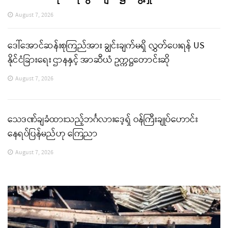
August 7, 2026
ဒေါ်အောင်ဆန်းစုကြည်အား ချွင်းချက်မရှိ လွှတ်ပေးရန် US
နိုင်ငံခြားရေး ဌာနနှင့် အာဆီယံ ဥက္ကဋ္ဌတောင်းဆို
August 7, 2026
သေဒဏ်ချခံထားသည့်ဘင်္ဂလားဒေ့ရှ် ဝန်ကြီးချုပ်ဟောင်း
နေရပ်ပြန်မည်ဟု ကြေညာ
August 7, 2026