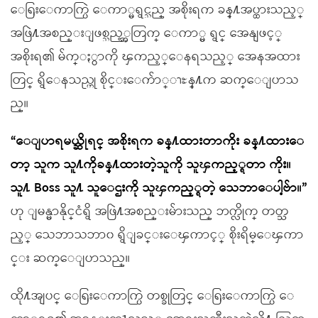
ေရြးေကာက္ပြဲ ေကာ္မရွင္သည္ အစိုးရက ခန္႔အပ္ထားသည့္
အဖြဲ႔အစည္းျဖစ္သည့္အတြက္ ေကာ္မ ရွင္ အေနျဖင့္
အစိုးရ၏ မ်က္ႏွာကို ၾကည့္ေနရသည့္ အေနအထား
တြင္ ရွိေနသည္ဟု စိုင္းေက်ာ္ၫႊန္႔က ဆက္ေျပာသ
ည္။
“ေျပာရမယ္ဆိုရင္ အစိုးရက ခန္႔ထားတာကိုး ခန္႔ထားေ
တာ့ သူက သူ႔ကိုခန္႔ထားတဲ့သူကို သူၾကည့္ရတာ ကိုး။
သူ႔ Boss သူ႔ သူေဌးကို သူၾကည့္ရတဲ့ သေဘာေပါ့ဗ်ာ။”
ဟု ျမန္မာနိုင္ငံရွိ အဖြဲ႔အစည္းမ်ားသည္ ဘက္လိုက္ တတ္သ
ည့္ သေဘာသဘာ၀ ရွိျခင္းေၾကာင့္ စိုးရိမ္ေၾကာ
င္း ဆက္ေျပာသည္။
ထို႔အျပင္ ေရြးေကာက္ပြဲ တစ္ခုတြင္ ေရြးေကာက္ပြဲ ေ