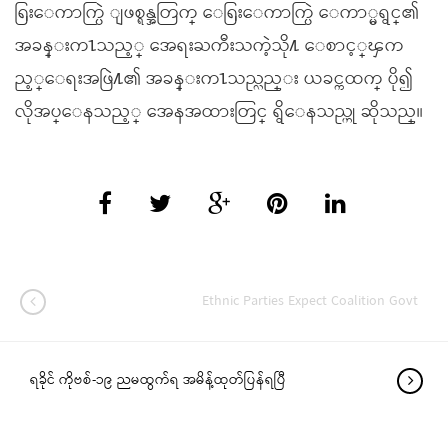
ရြးေကာက္ပြဲ ျဖစ္ရန္အတြက္ ေရြးေကာက္ပြဲ ေကာ္မရွင္၏
အခန္းက႑သည့္ အေရးႀကီးသကဲ့သို႔ ေစာင့္ၾက
ည့္ေရးအဖြဲ႔၏ အခန္းက႑သည္လည္း ယခင္ကထက္ ပို၍
လိုအပ္ေနသည့္ အေနအထားတြင္ ရွိေနသည္ဟု ဆိုသည္။
Ethnic Parties Expect Coalition Govt
ရခိုင် ကိုဗစ်-၁၉ ညမထွက်ရ အမိန့်ထုတ်ပြန်ရပြီ