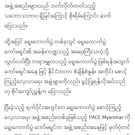
အဖွဲ့အစည်းများသည် ဘက်လိုက်တတ်သည့်
သဘောသဘာ၀ ရှိခြင်းကြောင့် စိုးရိမ်ကြောင်း ဆက်
ပြောသည်။
ထို့အပြင် ရွေးကောက်ပွဲ တစ်ခုတွင် ရွေးကောက်ပွဲ
ကော်မရှင်၏ အခန်းကဏ္ဍသည့် အရေးကြီးသကဲ့သို့
လွတ်လပ်ပြီး တရားမျှတသည့် ရွေးကောက်ပွဲ ဖြစ်ရန်အတွက်
ကော်မရှင်အနေ ဖြင့် နိုင်ငံတကာ စံချိန်စံနှုန်း အတိုင်း စောင့်
ကြည့်လေ့လာရေး အဖွဲ့များကိုလည်း ခွင့်ပြုရန်လိုအပ်သည်
ဟု စိုင်းကျော်ညွှန့်က ပြောသည်။
ပြီးခဲ့သည့် ရက်ပိုင်းအတွင်းက ရွေးကောက်ပွဲ စောင့်ကြည့်
လေ့လာရေး အဖွဲ့အစည်းတစ်ခုဖြစ်သည့် PACE Myanmar ကို
ရွေးကောက်ပွဲ ကော်မရှင်က အဖွဲ့အစည်းအနေဖြင့် မှတ်ပုံတင်