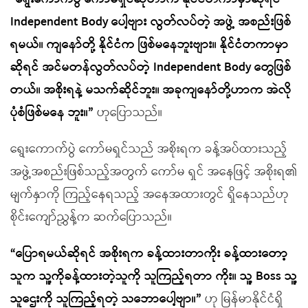
Independent Body ပေါ့ဗျား လွတ်လပ်တဲ့ အဖွဲ့ အစည်းဖြစ်
ရမယ်။ ကျနော်တို့ နိုင်ငံက ဖြစ်မနေဘူးဗျား။ နိုင်ငံတကာမှာ
ဆိုရင် အင်မတန်လွတ်လပ်တဲ့ Independent Body တွေဖြစ်
တယ်။ အစိုးရနဲ့ မသက်ဆိုင်ဘူး။ အခုကျနော်တို့ဟာက အဲလို
ပုံစံဖြစ်မနေ ဘူး။”
ဟုပြောသည်။
ရွေးကောက်ပွဲ ကော်မရှင်သည် အစိုးရက ခန့်အပ်ထားသည့်
အဖွဲ့အစည်းဖြစ်သည့်အတွက် ကော်မ ရှင် အနေဖြင့် အစိုးရ၏
မျက်နှာကို ကြည့်နေရသည့် အနေအထားတွင် ရှိနေသည်ဟု
စိုင်းကျော်ညွှန့်က ဆက်ပြောသည်။
“ပြောရမယ်ဆိုရင် အစိုးရက ခန့်ထားတာကိုး ခန့်ထားတော့
သူက သူ့ကိုခန့်ထားတဲ့သူကို သူကြည့်ရတာ ကိုး။ သူ့ Boss သူ့
သူဌေးကို သူကြည့်ရတဲ့ သဘောပေါ့ဗျာ။”
ဟု မြန်မာနိုင်ငံရှိ