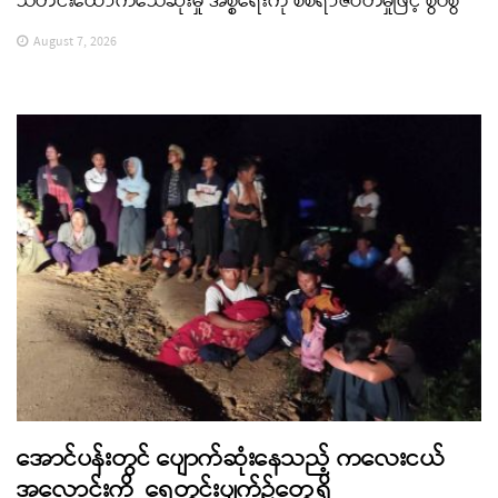
သတင်းထောက်သေဆုံးမှု အစ္စရေးကို စစ်ရာဇဝတ်မှုဖြင့် စွပ်စွဲ
August 7, 2026
အောင်ပန်းတွင် ပျောက်ဆုံးနေသည့် ကလေးငယ်
အလောင်းကို ရေတွင်းပျက်၌တွေ့ရှိ