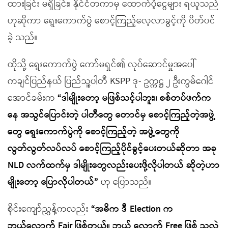
ထားခြင်း မရှိခြင်း၊ နိုင်ငံတကာမှ ထောက်ပံ့ငွေများ ရယူသည်
ဟုဆိုကာ ရွေးကောက်ပွဲ စောင့်ကြည့်လေ့လာခွင့်ကို ပိတ်ပင်
ခဲ့ သည်။
ထိုသို့ ရွေးကောက်ပွဲ ကော်မရှင်၏ လုပ်ဆောင်မှုအပေါ်
ကချင်ပြည်နယ် ပြည်သူ့ပါတီ KSPP ဒု- ဥက္ကဋ္ဌ ၂ ဦးကွမ်ဂေါင်
အောင်ခမ်းက
“ဒါမျိုးတော့ မဖြစ်သင့်ပါဘူး။ စစ်တပ်ဖက်က
နေ အသွင်ပြောင်းတဲ့ ပါတီတွေ တောင်မှ စောင့်ကြည့်တဲ့အဖွဲ့
တွေ ရွေးကောက်ပွဲကို စောင့်ကြည့်တဲ့ အဖွဲ့တွေကို
လွတ်လွတ်လပ်လပ် စောင့်ကြည့်ပိုင်ခွင့်ပေးတယ်ဆိုတာ အခု
NLD လက်ထက်မှ ဒါမျိုးတွေလည်းပေးဖို့လိုပါတယ် ဆိုတဲ့ဟာ
မျိုးတော့ ပြောလိုပါတယ်”
ဟု ပြောသည်။
စိုင်းကျော်ညွှန့်ကလည်း
“အဓိက ဒီ Election က
ဘယ်လောက် Fair ဖြစ်တယ်။ ဘယ် လောက် Free ဖြစ် သလဲ