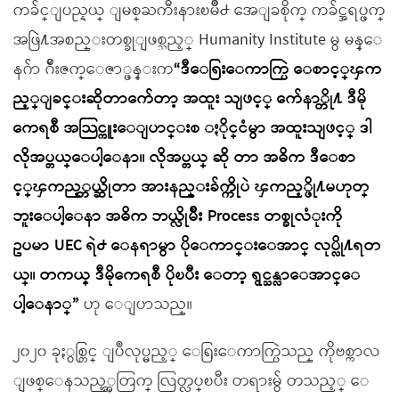
ကခ်င္ျပည္နယ္ ျမစ္ႀကီးနားၿမိဳ႕ အေျခစိုက္ ကခ်င္အရပ္ဖက္
အဖြဲ႔အစည္းတစ္ခုျဖစ္သည့္ Humanity Institute မွ မန္ေ
နဂ်ာ ဂ်ိဴးဇက္ေဇာ္ဖန္းက
“ဒီေရြးေကာက္ပြဲ ေစာင့္ၾက
ည့္ျခင္းဆိုတာက်ေတာ့ အထူး သျဖင့္ က်ေနာ္တို႔ ဒီမို
ကေရစီ အသြင္ကူးေျပာင္းစ ႏိုင္ငံမွာ အထူးသျဖင့္ ဒါ
လိုအပ္တယ္ေပါ့ေနာ။ လိုအပ္တယ္ ဆို တာ အဓိက ဒီေစာ
င့္ၾကည့္တယ္ဆိုတာ အားနည္းခ်က္ကိုပဲ ၾကည့္ဖို႔မဟုတ္
ဘူးေပါ့ေနာ အဓိက ဘယ္လိုမ်ိဳး Process တစ္ခုလံုးကို
ဥပမာ UEC ရဲ႕ ေနရာမွာ ပိုေကာင္းေအာင္ လုပ္လို႔ရတ
ယ္။ တကယ့္ ဒီမိုကေရစီ ပိုၿပီး ေတာ့ ရွင္သန္လာေအာင္ေ
ပါ့ေနာ္”
ဟု ေျပာသည္။
၂၀၂၀ ခုႏွစ္တြင္ ျပဳလုပ္မည့္ ေရြးေကာက္ပြဲသည္ ကိုဗစ္ကာလ
ျဖစ္ေနသည့္အတြက္ လြတ္လပ္ၿပီး တရားမွ် တသည့္ ေ