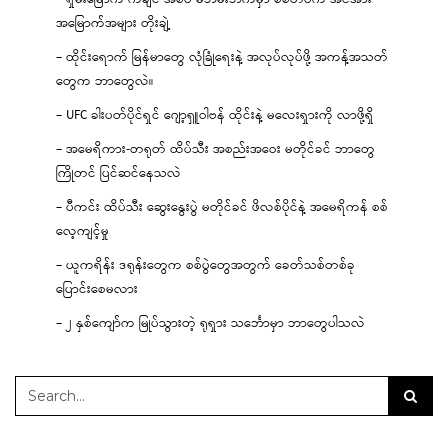
အမြောက်အများ တိုးချဲ့
– ထိုင်းရောက် မြန်မာတွေ လုံခြုံရေးနဲ့ အလုပ်လုပ်ဖို့ အကန့်အသတ်
တွေက ဘာတွေလဲ။
– UFC ခါးပတ်ပိုင်ရှင် ဂျော့ရှူဝါဗန် ထိုင်းနဲ့ မလေးရှားကို လာဖို့ရှိ
– အမေရိကား-တရုတ် ထိပ်သီး အစည်းအဝေး မတိုင်ခင် ဘာတွေ
ကြိုတင် ပြင်ဆင်နေသလဲ
– ပီကင်း ထိပ်သီး ဆွေးနွေးပွဲ မတိုင်ခင် ဖိလစ်ပိုင်နဲ့ အမေရိကန် စစ်
လေ့ကျင့်မှု
– ယူကရိန်း ဒရုန်းတွေက စစ်ပွဲတွေအတွက် ခေတ်သစ်တစ်ခု
ပြောင်းစေမလား
– ၂ နှစ်ကျော်က မြုပ်သွားတဲ့ ရုရှား သင်္ဘောမှာ ဘာတွေပါသလဲ