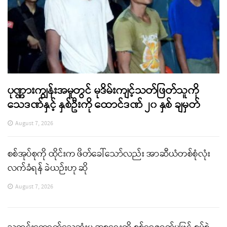
ပုဏ္ဏားကျွန်းအမှုတွင် မုဒိမ်းကျင့်သတ်ဖြတ်သူကို
သေဒဏ်နှင့် နှစ်ဦးကို ထောင်ဒဏ် ၂၀ နှစ် ချမှတ်
August 7, 2026
စစ်အုပ်စုကို ထိုင်းက ဖိတ်ခေါ်သော်လည်း အာဆီယံတစ်စုံလုံး
လက်ခံရန် ခဲယဉ်းဟု ဆို
August 7, 2026