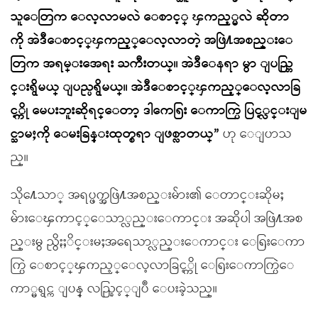
သူေတြက ေလ့လာမလဲ ေစာင့္ ၾကည့္မလဲ ဆိုတာ
ကို အဲဒီေစာင့္ၾကည့္ေလ့လာတဲ့ အဖြဲ႔အစည္းေ
တြက အရမ္းအေရး ႀကီးတယ္။ အဲဒီေနရာ မွာ ျပည္တြ
င္းရွိမယ္ ျပည္ပရွိမယ္။ အဲဒီေစာင့္ၾကည့္ေလ့လာခြ
င့္ကို မေပးဘူးဆိုရင္ေတာ့ ဒါကေရြး ေကာက္ပြဲ ပြင့္လင္းျမ
င္သာမႈကို ေမးခြန္းထုတ္စရာ ျဖစ္လာတယ္”
ဟု ေျပာသ
ည္။
သို႔ေသာ္ အရပ္ဖက္အဖြဲ႔အစည္းမ်ား၏ ေတာင္းဆိုမႈ
မ်ားေၾကာင့္ေသာ္လည္းေကာင္း အဆိုပါ အဖြဲ႔အစ
ည္းမွ ညွိႏႈိင္းမႈအရေသာ္လည္းေကာင္း ေရြးေကာ
က္ပြဲ ေစာင့္ၾကည့္ေလ့လာခြင့္ကို ေရြးေကာက္ပြဲေ
ကာ္မရွင္က ျပန္ လည္ခြင့္ျပဳ ေပးခဲ့သည္။