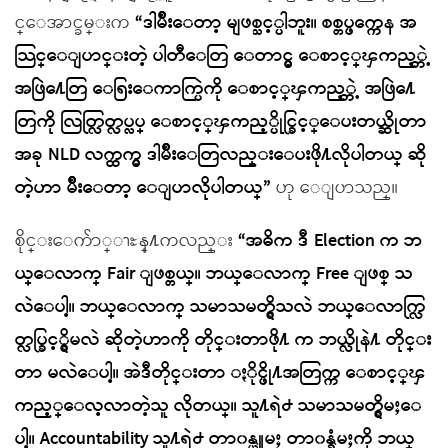
င္ေအာင္ခမ္းက
“ဒါမ်ိဳးေတာ့ မျဖစ္သင့္ပါဘူး။ စစ္တပ္ဖက္ကေန အ
သြင္ေျပာင္းတဲ့ ပါတီေတြ ေတာင္မွ ေစာင့္ၾကည့္တဲ့
အဖြဲ႔ေတြ ေရြးေကာက္ပြဲကို ေစာင့္ၾကည့္တဲ့ အဖြဲ႔ေ
တြကို လြတ္လြတ္လပ္လပ္ ေစာင့္ၾကည့္ပိုင္ခြင့္ေပးတယ္ဆိုတာ
အခု NLD လက္ထက္မွ ဒါမ်ိဳးေတြလည္းေပးဖို႔လိုပါတယ္ ဆို
တဲ့ဟာ မ်ိဳးေတာ့ ေျပာလိုပါတယ္”
ဟု ေျပာသည္။
စိုင္းေက်ာ္ၫႊန္႔ကလည္း
“အဓိက ဒီ Election က ဘ
ယ္ေလာက္ Fair ျဖစ္တယ္။ ဘယ္ေလာက္ Free ျဖစ္ သ
လဲေပါ့။ ဘယ္ေလာက္ သမာသမတ္ရွိသလဲ ဘယ္ေလာက္လြ
တ္လပ္ခြင့္ရွိမလဲ ဆိုတဲ့ဟာကို တိုင္းတာဖို႔ က ဘယ္လိုနဲ႔ တိုင္း
တာ မလဲေပါ့။ အဲဒီတိုင္းတာ ႏိုင္ဖို႔အတြက္က ေစာင့္ၾ
ကည့္ေလ့လာတဲ့သူ လိုတယ္။ သူ႔ရဲ႕ သမာသမတ္ရွိမႈေ
ပါ့။ Accountability သူ႔ရဲ႕ တာ၀န္ယူမႈ တာ၀န္ခံမႈကို ဘယ္