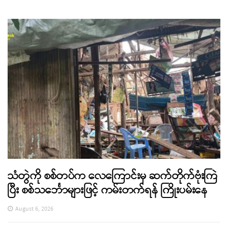
သံတွဲကို စစ်တပ်က လေကြောင်းမှ ဆက်တိုက်ဗုံးကြဲ
ပြီး စစ်သင်္ဘောများဖြင့် ကမ်းတက်ရန် ကြိုးပမ်းနေ
August 6, 2026