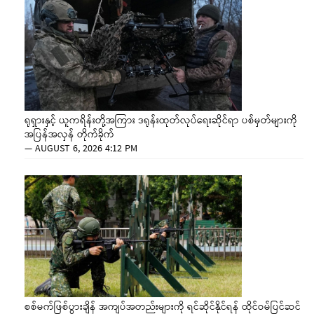
ရုရှားနှင့် ယူကရိန်းတို့အကြား ဒရုန်းထုတ်လုပ်ရေးဆိုင်ရာ ပစ်မှတ်များကို
အပြန်အလှန် တိုက်ခိုက်
—
AUGUST 6, 2026 4:12 PM
စစ်မက်ဖြစ်ပွားချိန် အကျပ်အတည်းများကို ရင်ဆိုင်နိုင်ရန် ထိုင်ဝမ်ပြင်ဆင်