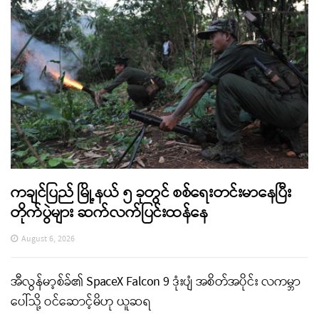
ကချင်ပြည် မြို့နယ် ၅ ခုတွင် စစ်ရေးတင်းမာနေပြီး
တိုက်ပွဲများ ဆက်လက်ပြင်းထန်နေ
August 6, 2026
အီလွန်မာ့စ်ခ်၏ SpaceX Falcon 9 ဒုံးပျံ အစိတ်အပိုင်း လကမ္ဘာ
ပေါ်သို့ ဝင်ဆောင့်မိဟု ယူဆရ