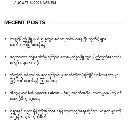
—
AUGUST 6, 2026 3:56 PM
RECENT POSTS
ကချင်ပြည် မြို့နယ် ၅ ခုတွင် စစ်ရေးတင်းမာနေပြီး တိုက်ပွဲများ
ဆက်လက်ပြင်းထန်နေ
ရေကာတာ ကျိုးပေါက်မှုကြောင့် လေးမျက်နှာမြို့တွင် ပြည်သူသုံးသောင်း
ကျော် ရေဘေးသင့်
သံတွဲကို စစ်တပ်က လေကြောင်းမှ ဆက်တိုက်ဗုံးကြဲပြီး စစ်သင်္ဘောများ
ဖြင့် ကမ်းတက်ရန် ကြိုးပမ်းနေ
အီလွန်မာ့စ်ခ်၏ SpaceX Falcon 9 ဒုံးပျံ အစိတ်အပိုင်း လကမ္ဘာပေါ်သို့ ဝင်
ဆောင့်မိဟု ယူဆရ
ရုရှားနှင့် ယူကရိန်းတို့အကြား ဒရုန်းထုတ်လုပ်ရေးဆိုင်ရာ ပစ်မှတ်များကို
အပြန်အလှန် တိုက်ခိုက်