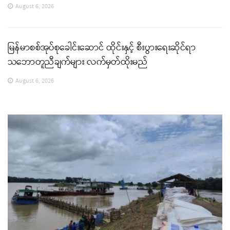
August 6, 2026
မြန်မာစစ်အုပ်စုခေါင်းဆောင် ထိုင်းနှင့် စီးပွားရေးဆိုင်ရာ
သဘောတူညီချက်များ လက်မှတ်ထိုးမည်
August 6, 2026