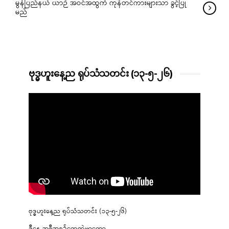
မွန်ပြည်နယ် ယာဉ် အဝင်အထွက် ကုန်တင်ကားများသာ ခွင့်ပြု
မည်
ဗုဒ္ဓဟူးနေ့ည ရုပ်သံသတင်း (၁၃-၅-၂၆)
ဗုဒ္ဓဟူးနေ့ည ရုပ်သံသတင်း (၁၃-၅-၂၆)
ဒီနေ့ အစီအစဉ်တွေထဲမှာတော့…..