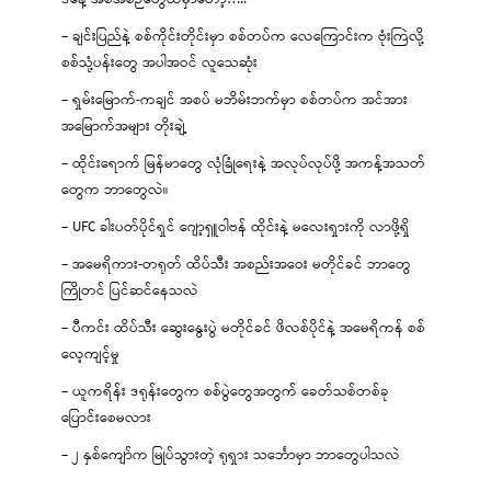
– ချင်းပြည်နဲ့ စစ်ကိုင်းတိုင်းမှာ စစ်တပ်က လေကြောင်းက ဗုံးကြဲလို့
စစ်သုံ့ပန်းတွေ အပါအဝင် လူသေဆုံး
– ရှမ်းမြောက်-ကချင် အစပ် မဘိမ်းဘက်မှာ စစ်တပ်က အင်အား
အမြောက်အများ တိုးချဲ့
– ထိုင်းရောက် မြန်မာတွေ လုံခြုံရေးနဲ့ အလုပ်လုပ်ဖို့ အကန့်အသတ်
တွေက ဘာတွေလဲ။
– UFC ခါးပတ်ပိုင်ရှင် ဂျော့ရှူဝါဗန် ထိုင်းနဲ့ မလေးရှားကို လာဖို့ရှိ
– အမေရိကား-တရုတ် ထိပ်သီး အစည်းအဝေး မတိုင်ခင် ဘာတွေ
ကြိုတင် ပြင်ဆင်နေသလဲ
– ပီကင်း ထိပ်သီး ဆွေးနွေးပွဲ မတိုင်ခင် ဖိလစ်ပိုင်နဲ့ အမေရိကန် စစ်
လေ့ကျင့်မှု
– ယူကရိန်း ဒရုန်းတွေက စစ်ပွဲတွေအတွက် ခေတ်သစ်တစ်ခု
ပြောင်းစေမလား
– ၂ နှစ်ကျော်က မြုပ်သွားတဲ့ ရုရှား သင်္ဘောမှာ ဘာတွေပါသလဲ