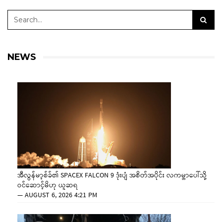
NEWS
အီလွန်မာ့စ်ခ်၏ SPACEX FALCON 9 ဒုံးပျံ အစိတ်အပိုင်း လကမ္ဘာပေါ်သို့
ဝင်ဆောင့်မိဟု ယူဆရ
—
AUGUST 6, 2026 4:21 PM