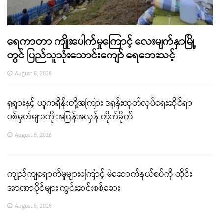
ရေကာတာ ကျိုးပေါက်မှုကြောင့် လေးမျက်နှာမြို့
တွင် ပြည်သူသုံးသောင်းကျော် ရေဘေးသင့်
August 6, 2026
ရုရှားနှင့် ယူကရိန်းတို့အကြား ဒရုန်းထုတ်လုပ်ရေးဆိုင်ရာ
ပစ်မှတ်များကို အပြန်အလှန် တိုက်ခိုက်
August 6, 2026
ကျည်ကျရောက်မှုများကြောင့် မဲဆောက်နယ်စပ်ကို ထိုင်း
အာဏာပိုင်များ ကွင်းဆင်းစစ်ဆေး
August 5, 2026