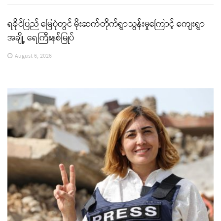
ရခိုင်ပြည် မြေပုံတွင် မိုးဆက်တိုက်ရွာသွန်းမှုကြောင့် ကျေးရွာ
အချို့ ရေကြီးနစ်မြုပ်
August 6, 2026