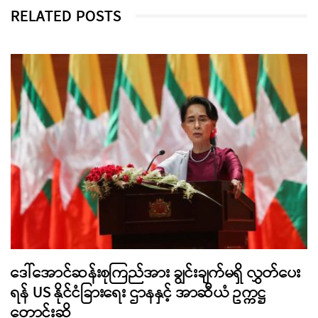
RELATED POSTS
ဒေါ်အောင်ဆန်းစုကြည်အား ချွင်းချက်မရှိ လွှတ်ပေး
ရန် US နိုင်ငံခြားရေး ဌာနနှင့် အာဆီယံ ဥက္ကဋ္ဌ
တောင်းဆို