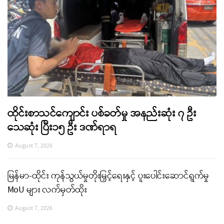
ထိုင်းစာသင်ကျောင်း ပစ်ခတ်မှု အနည်းဆုံး ၇ ဦး
သေဆုံး ပြီး၁၅ ဦး ဒဏ်ရာရ
August 7, 2026
မြန်မာ-ထိုင်း ကုန်သွယ်မှုတိုးမြှင့်ရေးနှင့် ပူးပေါင်းဆောင်ရွက်မှု
MoU များ လက်မှတ်ထိုး
August 7, 2026