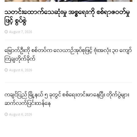
သတင်းထောက်သေဆုံးမှု အစ္စရေးကို စစ်ရာဇဝတ်မှု
ဖြင့် စွပ်စွဲ
August 7, 2026
မြောက်ဦးကို စစ်တပ်က လေယာဉ်အုပ်စုဖြင့် ဗုံးအလုံး ၃၀ ကျော်
ကြဲချတိုက်ခိုက်
August 6, 2026
ကချင်ပြည် မြို့နယ် ၅ ခုတွင် စစ်ရေးတင်းမာနေပြီး တိုက်ပွဲများ
ဆက်လက်ပြင်းထန်နေ
August 6, 2026