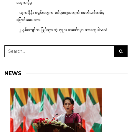
လေ့ကျင့်မှု
– ယူကရိန်း ဒရုန်းတွေက စစ်ပွဲတွေအတွက် ခေတ်သစ်တစ်ခု
ပြောင်းစေမလား
– ၂ နှစ်ကျော်က မြုပ်သွားတဲ့ ရုရှား သင်္ဘောမှာ ဘာတွေပါသလဲ
NEWS