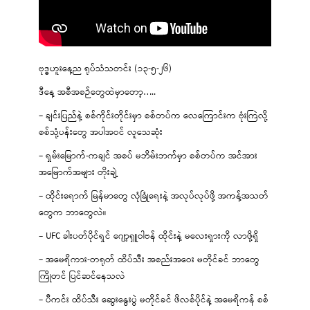
ဗုဒ္ဓဟူးနေ့ည ရုပ်သံသတင်း (၁၃-၅-၂၆)
ဒီနေ့ အစီအစဉ်တွေထဲမှာတော့…..
– ချင်းပြည်နဲ့ စစ်ကိုင်းတိုင်းမှာ စစ်တပ်က လေကြောင်းက ဗုံးကြဲလို့
စစ်သုံ့ပန်းတွေ အပါအဝင် လူသေဆုံး
– ရှမ်းမြောက်-ကချင် အစပ် မဘိမ်းဘက်မှာ စစ်တပ်က အင်အား
အမြောက်အများ တိုးချဲ့
– ထိုင်းရောက် မြန်မာတွေ လုံခြုံရေးနဲ့ အလုပ်လုပ်ဖို့ အကန့်အသတ်
တွေက ဘာတွေလဲ။
– UFC ခါးပတ်ပိုင်ရှင် ဂျော့ရှူဝါဗန် ထိုင်းနဲ့ မလေးရှားကို လာဖို့ရှိ
– အမေရိကား-တရုတ် ထိပ်သီး အစည်းအဝေး မတိုင်ခင် ဘာတွေ
ကြိုတင် ပြင်ဆင်နေသလဲ
– ပီကင်း ထိပ်သီး ဆွေးနွေးပွဲ မတိုင်ခင် ဖိလစ်ပိုင်နဲ့ အမေရိကန် စစ်