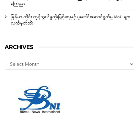
ကြေညာ
မြန်မာ-ထိုင်း ကုန်သွယ်မှုတိုးမြှင့်ရေးနှင့် ပူးပေါင်းဆောင်ရွက်မှု MoU များ
လက်မှတ်ထိုး
ARCHIVES