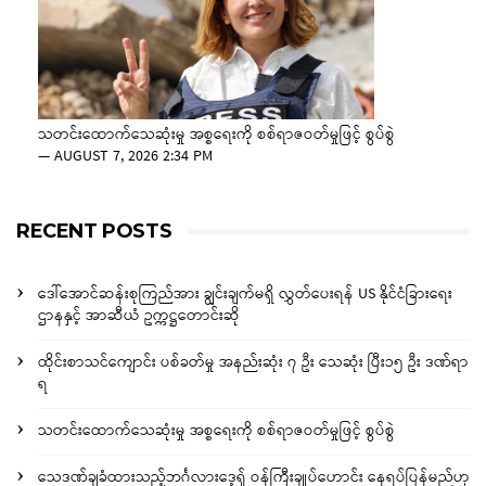
သတင်းထောက်သေဆုံးမှု အစ္စရေးကို စစ်ရာဇဝတ်မှုဖြင့် စွပ်စွဲ
—
AUGUST 7, 2026 2:34 PM
RECENT POSTS
ဒေါ်အောင်ဆန်းစုကြည်အား ချွင်းချက်မရှိ လွှတ်ပေးရန် US နိုင်ငံခြားရေး
ဌာနနှင့် အာဆီယံ ဥက္ကဋ္ဌတောင်းဆို
ထိုင်းစာသင်ကျောင်း ပစ်ခတ်မှု အနည်းဆုံး ၇ ဦး သေဆုံး ပြီး၁၅ ဦး ဒဏ်ရာ
ရ
သတင်းထောက်သေဆုံးမှု အစ္စရေးကို စစ်ရာဇဝတ်မှုဖြင့် စွပ်စွဲ
သေဒဏ်ချခံထားသည့်ဘင်္ဂလားဒေ့ရှ် ဝန်ကြီးချုပ်ဟောင်း နေရပ်ပြန်မည်ဟု