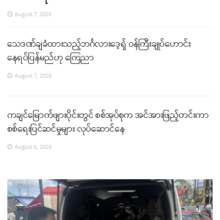
August 7, 2026
သေဒဏ်ချခံထားသည့်ဘင်္ဂလားဒေ့ရှ် ဝန်ကြီးချုပ်ဟောင်း
နေရပ်ပြန်မည်ဟု ကြေညာ
August 7, 2026
ကချင်မြောက်ဖျားပိုင်းတွင် စစ်အုပ်စုက အင်အားဖြည့်တင်းကာ
စစ်ရေးပြင်ဆင်မှုများ လုပ်ဆောင်နေ
August 6, 2026