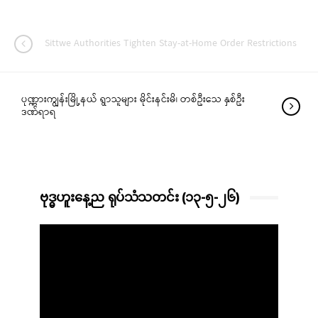
Sittwe Authorities Tighten Stay-at-Home Order Restrictions
ပုဏ္ဏားကျွန်းမြို့နယ် ရွာသူများ မိုင်းနင်းမိ၊ တစ်ဦးသေ နှစ်ဦး
ဒဏ်ရာရ
ဗုဒ္ဓဟူးနေ့ည ရုပ်သံသတင်း (၁၃-၅-၂၆)