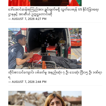
ဒေါ်အောင်ဆန်းစုကြည်အား ချွင်းချက်မရှိ လွှတ်ပေးရန် US နိုင်ငံခြားရေး
ဌာနနှင့် အာဆီယံ ဥက္ကဋ္ဌတောင်းဆို
—
AUGUST 7, 2026 4:27 PM
ထိုင်းစာသင်ကျောင်း ပစ်ခတ်မှု အနည်းဆုံး ၇ ဦး သေဆုံး ပြီး၁၅ ဦး ဒဏ်ရာ
ရ
—
AUGUST 7, 2026 2:44 PM