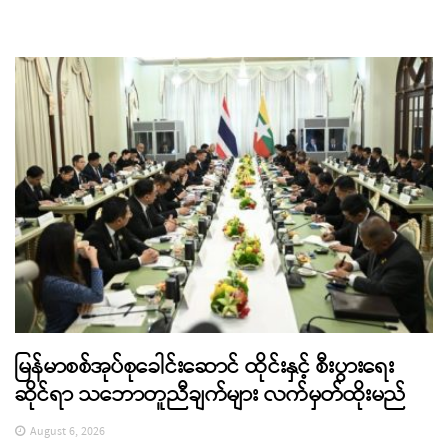
မြန်မာစစ်အုပ်စုခေါင်းဆောင် ထိုင်းနှင့် စီးပွားရေး
ဆိုင်ရာ သဘောတူညီချက်များ လက်မှတ်ထိုးမည်
August 6, 2026