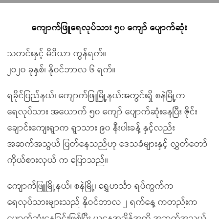
ကျောက်ဖြူရေလုပ်သား ၅၀ ကျော် ပျောက်ဆုံး
သတင်းနှင့် မီဒီယာ ကွန်ရက်။
၂၀၂၀ ခုနှစ်၊ နိုဝင်ဘာလ ၆ ရက်။
ရခိုင်ပြည်နယ်၊ ကျောက်ဖြူမြို့နယ်အတွင်းရှိ စနဲမြို့က
ရေလုပ်သား အယောက် ၅၀ ကျော် ပျောက်ဆုံးနေပြီး ဇိုင်း
ချောင်းကျေးရွာက ရွာသား ၉၀ နီးပါးခန့် နှင့်လည်း
အဆက်အသွယ် ပြတ်နေသည်ဟု ဒေသခံများနှင့် လွှတ်တော်
ကိုယ်စားလှယ် က ပြောသည်။
ကျောက်ဖြူမြို့နယ်၊ စနဲမြို့၊ ရွှေဟင်္သာ ရပ်ကွက်က
ရေလုပ်သားများသည် နိုဝင်ဘာလ ၂ ရက်နေ့ ကတည်းက
ပျောက်ဆုံးနေခြင်းဖြစ်ပြီး ယနေ့အချိန်အထိ အဆက်အသွယ်