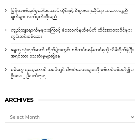
မြန်မာစစ်အုပ်စုခေါင်းဆောင် ထိုင်းနှင့် စီးပွားရေးဆိုင်ရာ သဘောတူညီ
ချက်များ လက်မှတ်ထိုးမည်
ကျည်ကျရောက်မှုများကြောင့် မဲဆောက်နယ်စပ်ကို ထိုင်းအာဏာပိုင်များ
ကွင်းဆင်းစစ်ဆေး
ရွှေကူ သုံးရက်ဆက် တိုက်ပွဲအတွင်း စစ်တပ်စခန်းတစ်ခုကို သိမ်းပိုက်ခဲ့ပြီး
အရပ်သား သေဆုံးမှုများရှိနေ
စစ်တွေ-ရသေ့တောင် အစပ်တွင် ငါးဖမ်းသမားများကို စစ်တပ်ပစ်ခတ်၍ ၁
ဦးသေ၊ ၂ ဦးဒဏ်ရာရ
ARCHIVES