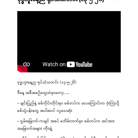
ဗုဒ္ဓဟူးနေ့ည ရုပ်သံသတင်း (၁၃-၅-၂၆)
ဒီနေ့ အစီအစဉ်တွေထဲမှာတော့…..
– ချင်းပြည်နဲ့ စစ်ကိုင်းတိုင်းမှာ စစ်တပ်က လေကြောင်းက ဗုံးကြဲလို့
စစ်သုံ့ပန်းတွေ အပါအဝင် လူသေဆုံး
– ရှမ်းမြောက်-ကချင် အစပ် မဘိမ်းဘက်မှာ စစ်တပ်က အင်အား
အမြောက်အများ တိုးချဲ့