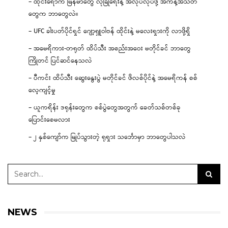
– ထိုင်းရောက် မြန်မာတွေ လုံခြုံရေးနဲ့ အလုပ်လုပ်ဖို့ အကန့်အသတ်
တွေက ဘာတွေလဲ။
– UFC ခါးပတ်ပိုင်ရှင် ဂျော့ရှူဝါဗန် ထိုင်းနဲ့ မလေးရှားကို လာဖို့ရှိ
– အမေရိကား-တရုတ် ထိပ်သီး အစည်းအဝေး မတိုင်ခင် ဘာတွေ
ကြိုတင် ပြင်ဆင်နေသလဲ
– ပီကင်း ထိပ်သီး ဆွေးနွေးပွဲ မတိုင်ခင် ဖိလစ်ပိုင်နဲ့ အမေရိကန် စစ်
လေ့ကျင့်မှု
– ယူကရိန်း ဒရုန်းတွေက စစ်ပွဲတွေအတွက် ခေတ်သစ်တစ်ခု
ပြောင်းစေမလား
– ၂ နှစ်ကျော်က မြုပ်သွားတဲ့ ရုရှား သင်္ဘောမှာ ဘာတွေပါသလဲ
NEWS