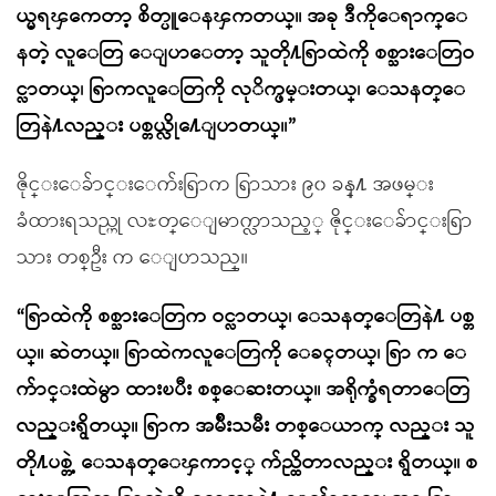
ယ္မရၾကေတာ့ စိတ္ပူေနၾကတယ္။ အခု ဒီကိုေရာက္ေ
နတဲ့ လူေတြ ေျပာေတာ့ သူတို႔ရြာထဲကို စစ္သားေတြဝ
င္လာတယ္၊ ရြာကလူေတြကို လုိက္ဖမ္းတယ္၊ ေသနတ္ေ
တြနဲ႔လည္း ပစ္တယ္လို႔ေျပာတယ္။”
ဇိုင္းေခ်ာင္းေက်းရြာက ရြာသား ၉၀ ခန္႔ အဖမ္း
ခံထားရသည္ဟု လႊတ္ေျမာက္လာသည့္ ဇိုင္းေခ်ာင္းရြာ
သား တစ္ဦး က ေျပာသည္။
“ရြာထဲကို စစ္သားေတြက ဝင္လာတယ္၊ ေသနတ္ေတြနဲ႔ ပစ္တ
ယ္။ ဆဲတယ္။ ရြာထဲကလူေတြကို ေခၚတယ္၊ ရြာ က ေ
က်ာင္းထဲမွာ ထားၿပီး စစ္ေဆးတယ္။ အရိုက္ခံရတာေတြ
လည္းရွိတယ္။ ရြာက အမ်ိဳးသမီး တစ္ေယာက္ လည္း သူ
တို႔ပစ္တဲ့ ေသနတ္ေၾကာင့္ က်ည္ထိတာလည္း ရွိတယ္။ စ