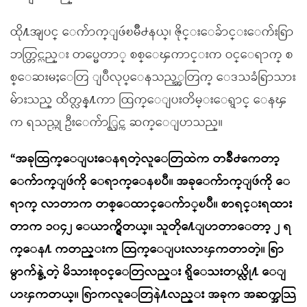
ထို႔အျပင္ ေက်ာက္ျဖဴၿမိဳ႕နယ္၊ ဇိုင္းေခ်ာင္းေက်းရြာ
ဘက္တြင္လည္း တပ္မေတာ္ စစ္ေၾကာင္းက ဝင္ေရာက္ စ
စ္ေဆးမႈေတြ ျပဳလုပ္ေနသည့္အတြက္ ေဒသခံရြာသား
မ်ားသည္ ထိတ္လန္႔ကာ ထြက္ေျပးတိမ္းေရွာင္ ေနၾ
က ရသည္ဟု ဦးေက်ာ္လြင္က ဆက္ေျပာသည္။
“အခုထြက္ေျပးေနရတဲ့လူေတြထဲက တခ်ိဳ႕ကေတာ့
ေက်ာက္ျဖဴကို ေရာက္ေနၿပီ။ အခုေက်ာက္ျဖဴကို ေ
ရာက္ လာတာက တစ္ေထာင္ေက်ာ္ၿပီ။ စာရင္းရထား
တာက ၁၀၄၂ ေယာက္ရွိတယ္။ သူတို႔ေျပာတာေတာ့ ၂ ရ
က္ေန႔ ကတည္းက ထြက္ေျပးလာၾကတာတဲ့။ ရြာ
မွာက်န္ခဲ့တဲ့ မိသားစုဝင္ေတြလည္း ရွိေသးတယ္လို႔ ေျ
ပာၾကတယ္။ ရြာကလူေတြနဲ႔လည္း အခုက အဆက္အသြ