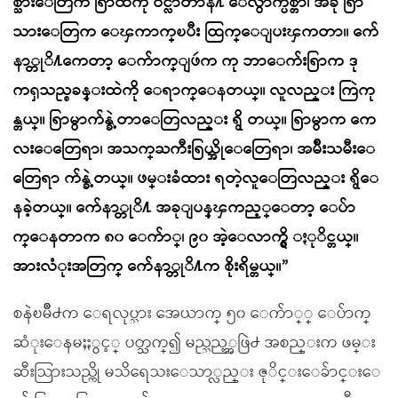
စ္သားေတြက ရြာထဲကို ဝင္လာတာနဲ႔ ေလ်ွာက္ပစ္တာ၊ အခု ရြာ
သားေတြက ေၾကာက္ၿပီး ထြက္ေျပးၾကတာ။ က်ေ
နာ္တုိ႔ကေတာ့ ေက်ာက္ျဖဴက ကု ဘာေက်းရြာက ဒု
ကၡသည္စခန္းထဲကို ေရာက္ေနတယ္။ လူလည္း ကြဲကု
န္တယ္။ ရြာမွာက်န္ခဲ့တာေတြလည္း ရွိ တယ္။ ရြာမွာက ကေ
လးေတြေရာ၊ အသက္ႀကီးရြယ္အိုေတြေရာ၊ အမ်ိဳးသမီးေ
တြေရာ က်န္ခဲ့တယ္။ ဖမ္းခံထား ရတဲ့လူေတြလည္း ရွိေ
နခဲ့တယ္။ က်ေနာ္တုိ႔ အခုျပန္ၾကည့္ေတာ့ ေပ်ာ
က္ေနတာက ၈၀ ေက်ာ္၊ ၉၀ အဲ့ေလာက္ရွိ ႏုိင္တယ္။
အားလံုးအတြက္ က်ေနာ္တုိ႔က စိုးရိမ္တယ္။”
စနဲၿမိဳ႕က ေရလုပ္သား အေယာက္ ၅၀ ေက်ာ္္ ေပ်ာက္
ဆံုးေနမႈႏွင့္ ပတ္သက္၍ မည္သည့္အဖြဲ႕ အစည္းက ဖမ္း
ဆီးသြားသည္ကို မသိရေသးေသာ္လည္း ဇုိင္းေခ်ာင္းေ