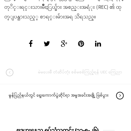
တုိင္းရင္းသားမ်ိဳးႏြယ္မ်ား အစည္းအရံုး (REC) ၏ ထု
တ္ျပန္ထားသည့္ စာရင္းမ်ားအရ သိရသည္။
မဲမပေးမီ တံဆိပ်တုံး စစ်မစစ်ကြည့်ရန် UEC ကြေညာ
မွန်ပြည်နယ်တွင် ရွေးကောက်ပွဲဆိုင်ရာ အမှုအခင်းအချို့ ဖြစ်ပွား
ဗုဒ္ဓဟူးနေ့ည ရုပ်သံသတင်း (၁၃-၅-၂၆)