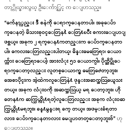
တာ္ကိုယ္စားလွယ္ ဦးေက်ာ္လြင္ က ေျပာသည္။
“က်ေနာ္လည္း ဒီ စနဲကို ေရာက္ေနတာပါ။ အခုေပ်ာ
က္ေနတဲ့ မိသားစုဝင္ေတြန႔ဲ ေတြ႔ၿပီး စကားေျပာျ
ဖစ္တယ္။ အခုက ၂ ရက္ေန႔ကတည္းက ေပ်ာက္ေနတာ
ပါ။ ကေလးေတြလည္းပါတယ္၊ မိန္းမေတြေရာ၊ ေယာ
က္က်ား ေတြေရာေပါ့၊ အားလံုး ၅၁ ေယာက္ပါ။ ပိုက္ဆိပ္ကိုေ
ရာက္ေတာ့လည္း လူတစ္ေယာက္မွ မေတြ႕ေတာ့ဘူး။
အေစာပိုင္းက အဲ့ထဲကလူေတြနဲ႔ ဖုန္းအဆက္အသြယ္ရေသး
တယ္။ အခုက လံုးဝကို အဆက္အသြယ္ မရ ေတာ့ဘူး။ ဟို
တေန႔က ဆက္သြယ္လို႔ရတဲ့လူေတြလည္း အခုက လံုးဝဆ
က္သြယ္လို႔မရဘူး။ ခန္႔မွန္းရ ခက္ တယ္။ အဖမ္းခံရတာ
လား၊ ေပ်ာက္ေနတာလား မေျပာတတ္ေတာ့ဘူးဗ်”
ဟု
ေျပာသည္။