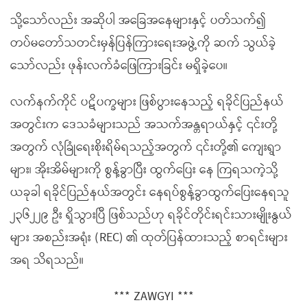
သို့သော်လည်း အဆိုပါ အခြေအနေများနှင့် ပတ်သက်၍
တပ်မတော်သတင်းမှန်ပြန်ကြားရေးအဖွဲ့ကို ဆက် သွယ်ခဲ့
သော်လည်း ဖုန်းလက်ခံဖြေကြားခြင်း မရှိခဲ့ပေ။
လက်နက်ကိုင် ပဋိပက္ခများ ဖြစ်ပွားနေသည့် ရခိုင်ပြည်နယ်
အတွင်းက ဒေသခံများသည် အသက်အန္တရာယ်နှင့် ၎င်းတို့
အတွက် လုံခြုံရေးစိုးရိမ်ရသည့်အတွက် ၎င်းတို့၏ ကျေးရွာ
များ၊ အိုးအိမ်များကို စွန့်ခွာပြီး ထွက်ပြေး နေ ကြရသကဲ့သို့
ယခုခါ ရခိုင်ပြည်နယ်အတွင်း နေရပ်စွန့်ခွာထွက်ပြေးနေရသူ
၂၃၆၂၂၉ ဦး ရှိသွားပြီ ဖြစ်သည်ဟု ရခိုင်တိုင်းရင်းသားမျိုးနွယ်
များ အစည်းအရုံး (REC) ၏ ထုတ်ပြန်ထားသည့် စာရင်းများ
အရ သိရသည်။
*** ZAWGYI ***