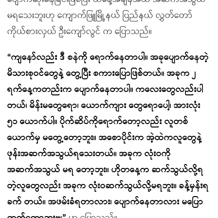
မရသေးဘူးဟု ကျောက်ဖြူမြို့နယ် ပြည်နယ် လွှတ်တော်
ကိုယ်စားလှယ် ဦးကျော်လွင် က ပြောသည်။
“ကျနော်လည်း ဒီ စနဲကို ရောက်နေတာပါ။ အခုပျောက်နေတဲ့
မိသားစုဝင်တွေနဲ့ တွေ့ပြီး စကားပြောဖြစ်တယ်။ အခုက ၂
ရက်နေ့ကတည်းက ပျောက်နေတာပါ။ ကလေးတွေလည်းပါ
တယ်၊ မိန်းမတွေရော၊ ယောက်ကျား တွေရောပေါ့၊ အားလုံး
၅၁ ယောက်ပါ။ ပိုက်ဆိပ်ကိုရောက်တော့လည်း လူတစ်
ယောက်မှ မတွေ့တော့ဘူး။ အစောပိုင်းက အဲ့ထဲကလူတွေနဲ့
ဖုန်းအဆက်အသွယ်ရသေးတယ်။ အခုက လုံးဝကို
အဆက်အသွယ် မရ တော့ဘူး။ ဟိုတနေ့က ဆက်သွယ်လို့ရ
တဲ့လူတွေလည်း အခုက လုံးဝဆက်သွယ်လို့မရဘူး။ ခန့်မှန်းရ
ခက် တယ်။ အဖမ်းခံရတာလား၊ ပျောက်နေတာလား မပြော