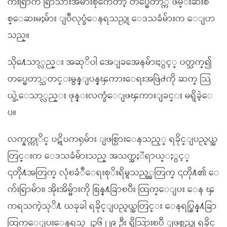
က်းရြာက ရြာသားအမ်ားစုကေတာ့ တပ္မေတာ္က ဖမ္းဆီးစ
စ္ေဆးမႈမ်ား ျပဳလုပ္ခံေနရသည္ဟု ေဒသခံမ်ားက ေျပာ
သည္။
သို႔ေသာ္လည္း အဆုိပါ အေျခအေနမ်ားႏွင့္ ပတ္သက္၍
တပ္မေတာ္သတင္းမွန္ျပန္ၾကားေရးအဖြဲ႕ကို ဆက္ သြ
ယ္ခဲ့ေသာ္လည္း ဖုန္းလက္ခံေျဖၾကားျခင္း မရွိခဲ့ေ
ပ။
လက္နက္ကုိင္ ပဋိပကၡမ်ား ျဖစ္ပြားေနသည့္ ရခိုင္ျပည္နယ္အ
တြင္းက ေဒသခံမ်ားသည္ အသက္အႏၱရာယ္ႏွင့္
၎တို႔အတြက္ လုံၿခံဳေရးစုိးရိမ္ရသည့္အတြက္ ၎တို႔၏ ေ
က်းရြာမ်ား၊ အိုးအိမ္မ်ားကို စြန္႔ခြာၿပီး ထြက္ေျပး ေန ၾ
ကရသကဲ့သုိ႔ ယခုခါ ရခိုင္ျပည္နယ္အတြင္း ေနရပ္စြန္႔ခြာ
ထြက္ေျပးေနရသူ ၂၃၆၂၂၉ ဦး ရွိသြားၿပီ ျဖစ္သည္ဟု ရခိုင္