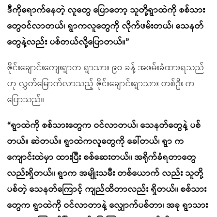
ဒီကိုရောက်နေတဲ့ လူတွေ ပြောတော့ သူတို့ရွာထဲကို စစ်သား
တွေဝင်လာတယ်၊ ရွာကလူတွေကို လိုက်ဖမ်းတယ်၊ သေနတ်
တွေနဲ့လည်း ပစ်တယ်လို့ပြောတယ်။”
ဇိုင်းချောင်းကျေးရွာက ရွာသား ၉၀ ခန့် အဖမ်းခံထားရသည်
ဟု လွှတ်မြောက်လာသည့် ဇိုင်းချောင်းရွာသား တစ်ဦး က
ပြောသည်။
“ရွာထဲကို စစ်သားတွေက ဝင်လာတယ်၊ သေနတ်တွေနဲ့ ပစ်
တယ်။ ဆဲတယ်။ ရွာထဲကလူတွေကို ခေါ်တယ်၊ ရွာ က
ကျောင်းထဲမှာ ထားပြီး စစ်ဆေးတယ်။ အရိုက်ခံရတာတွေ
လည်းရှိတယ်။ ရွာက အမျိုးသမီး တစ်ယောက် လည်း သူတို့
ပစ်တဲ့ သေနတ်ကြောင့် ကျည်ထိတာလည်း ရှိတယ်။ စစ်သား
တွေက ရွာထဲကို ဝင်လာတာနဲ့ လျှောက်ပစ်တာ၊ အခု ရွာသား