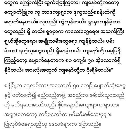
တွေက ကြောက်ပြီး ထွက်ပြေးကြတာ။ ကျနော်တို့ကတော့
ကျောက်ဖြူက ကု ဘာကျေးရွာက ဒုက္ခသည်စခန်းထဲကို
ရောက်နေတယ်။ လူလည်း ကွဲကုန်တယ်။ ရွာမှာကျန်ခဲ့တာ
တွေလည်း ရှိ တယ်။ ရွာမှာက ကလေးတွေရော၊ အသက်ကြီး
ရွယ်အိုတွေရော၊ အမျိုးသမီးတွေရော ကျန်ခဲ့တယ်။ ဖမ်း
ခံထား ရတဲ့လူတွေလည်း ရှိနေခဲ့တယ်။ ကျနော်တို့ အခုပြန်
ကြည့်တော့ ပျောက်နေတာက ၈၀ ကျော်၊ ၉၀ အဲ့လောက်ရှိ
နိုင်တယ်။ အားလုံးအတွက် ကျနော်တို့က စိုးရိမ်တယ်။”
စနဲမြို့က ရေလုပ်သား အယောက် ၅၀ ကျော် ပျောက်ဆုံးနေမှု
နှင့် ပတ်သက်၍ မည်သည့်အဖွဲ့ အစည်းက ဖမ်းဆီးသွားသည်
ကို မသိရသေးသော်လည်း ဇိုင်းချောင်းကျေးရွာက ရွာသား
အများစုကတော့ တပ်မတော်က ဖမ်းဆီးစစ်ဆေးမှုများ
ပြုလုပ်ခံနေရသည်ဟု ဒေသခံများက ပြောသည်။