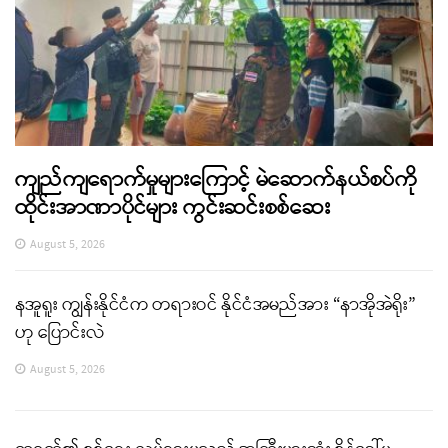
ကျည်ကျရောက်မှုများကြောင့် မဲဆောက်နယ်စပ်ကို
ထိုင်းအာဏာပိုင်များ ကွင်းဆင်းစစ်ဆေး
August 5, 2026
နအူရူး ကျွန်းနိုင်ငံက တရားဝင် နိုင်ငံအမည်အား “နာအိုအဲရိုး”
ဟု ပြောင်းလဲ
August 5, 2026