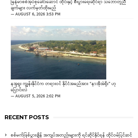
မြန်မာစစ်အုပ်စုခေါင်းဆောင် ထိုင်းနှင့် စီးပွားရေးဆိုင်ရာ သဘောတူညီ
ချက်များ လက်မှတ်ထိုးမည်
—
AUGUST 6, 2026 3:53 PM
နအူရူး ကျွန်းနိုင်ငံက တရားဝင် နိုင်ငံအမည်အား “နာအိုအဲရိုး” ဟု
ပြောင်းလဲ
—
AUGUST 5, 2026 2:02 PM
RECENT POSTS
စစ်မက်ဖြစ်ပွားချိန် အကျပ်အတည်းများကို ရင်ဆိုင်နိုင်ရန် ထိုင်ဝမ်ပြင်ဆင်