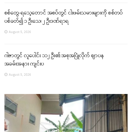
စစ်တွေ-ရသေ့တောင် အစပ်တွင် ငါးဖမ်းသမားများကို စစ်တပ်
ပစ်ခတ်၍ ၁ ဦးသေ၊ ၂ ဦးဒဏ်ရာရ
August 5, 2026
ဂါဇာတွင် လူပေါင်း ၁၁၂ ဦး၏ အစုအပြုံလိုက် ဈာပန
အခမ်းအနား ကျင်းပ
August 5, 2026