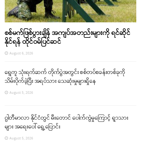
စစ်မက်ဖြစ်ပွားချိန် အကျပ်အတည်းများကို ရင်ဆိုင်
နိုင်ရန် ထိုင်ဝမ်ပြင်ဆင်
August 6, 2026
ရွှေကူ သုံးရက်ဆက် တိုက်ပွဲအတွင်း စစ်တပ်စခန်းတစ်ခုကို
သိမ်းပိုက်ခဲ့ပြီး အရပ်သား သေဆုံးမှုများရှိနေ
August 5, 2026
ဂွါတီမာလာ နိုင်ငံတွင် မီးတောင် ပေါက်ကွဲမှုကြောင့် ရွာသား
များ အရေးပေါ် ရွှေ့ပြောင်း
August 5, 2026