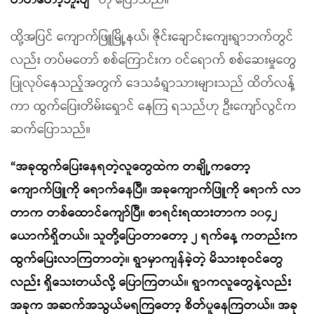
တတ်တော့ဘူးဗျ”
ဟု ပြောသည်။
ထို့အပြင် ကျောက်ဖြူမြို့နယ်၊ ဇိုင်းချောင်းကျေးရွာဘက်တွင်
လည်း တပ်မတော် စစ်ကြောင်းက ဝင်ရောက် စစ်ဆေးမှုတွေ
ပြုလုပ်နေသည့်အတွက် ဒေသခံရွာသားများသည် ထိတ်လန့်
ကာ ထွက်ပြေးတိမ်းရှောင် နေကြ ရသည်ဟု ဦးကျော်လွင်က
ဆက်ပြောသည်။
“အခုထွက်ပြေးနေရတဲ့လူတွေထဲက တချို့ကတော့
ကျောက်ဖြူကို ရောက်နေပြီ။ အခုကျောက်ဖြူကို ရောက် လာ
တာက တစ်ထောင်ကျော်ပြီ။ စာရင်းရထားတာက ၁၀၄၂
ယောက်ရှိတယ်။ သူတို့ပြောတာတော့ ၂ ရက်နေ့ ကတည်းက
ထွက်ပြေးလာကြတာတဲ့။ ရွာမှာကျန်ခဲ့တဲ့ မိသားစုဝင်တွေ
လည်း ရှိသေးတယ်လို့ ပြောကြတယ်။ ရွာကလူတွေနဲ့လည်း
အခုက အဆက်အသွယ်မရကြတော့ စိတ်ပူနေကြတယ်။ အခု