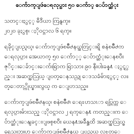
ေက်ာက္ျဖဴေရလုပ္သား ၅၀ ေက်ာ္ ေပ်ာက္ဆံုး
သတင္းႏွင့္ မီဒီယာ ကြန္ရက္။
၂၀၂၀ ခုႏွစ္၊ ႏိုဝင္ဘာလ ၆ ရက္။
ရခိုင္ျပည္နယ္၊ ေက်ာက္ျဖဴၿမိဳ႕နယ္အတြင္းရွိ စနဲၿမိဳ႕က
ေရလုပ္သား အေယာက္ ၅၀ ေက်ာ္္ ေပ်ာက္ဆံုးေနၿပီး
ဇုိင္းေခ်ာင္းေက်းရြာက ရြာသား ၉၀ နီးပါးခန္႔ ႏွင့္လ
ည္း အဆက္အသြယ္ ျပတ္ေနသည္ဟု ေဒသခံမ်ားႏွင့္ လႊ
တ္ေတာ္ကိုယ္စားလွယ္ က ေျပာသည္။
ေက်ာက္ျဖဴၿမိဳ႕နယ္၊ စနဲၿမိဳ႕၊ ေရႊဟသၤာ ရပ္ကြက္က ေ
ရလုပ္သားမ်ားသည္ ႏိုဝင္ဘာလ ၂ ရက္ေန႔ ကတည္းက ေ
ပ်ာက္ဆံုးေနျခင္းျဖစ္ၿပီး ယေန႔အခ်ိန္အထိ အဆက္အသြယ္မ
ရေသးဘူးဟု ေက်ာက္ျဖဴၿမိဳ႕နယ္ ျပည္နယ္ လႊတ္ေ