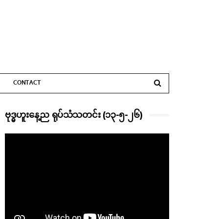
CONTACT
ဗုဒ္ဓဟူးနေ့ည ရုပ်သံသတင်း (၁၃-၅-၂၆)