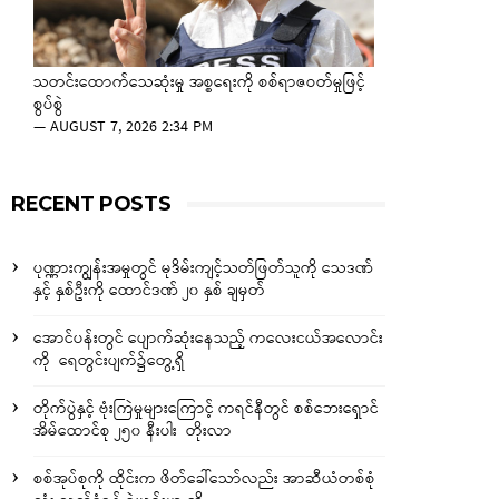
သတင်းထောက်သေဆုံးမှု အစ္စရေးကို စစ်ရာဇဝတ်မှုဖြင့်
စွပ်စွဲ
—
AUGUST 7, 2026 2:34 PM
RECENT POSTS
ပုဏ္ဏားကျွန်းအမှုတွင် မုဒိမ်းကျင့်သတ်ဖြတ်သူကို သေဒဏ်
နှင့် နှစ်ဦးကို ထောင်ဒဏ် ၂၀ နှစ် ချမှတ်
အောင်ပန်းတွင် ပျောက်ဆုံးနေသည့် ကလေးငယ်အလောင်း
ကို ရေတွင်းပျက်၌တွေ့ရှိ
တိုက်ပွဲနှင့် ဗုံးကြဲမှုများကြောင့် ကရင်နီတွင် စစ်ဘေးရှောင်
အိမ်ထောင်စု ၂၅၀ နီးပါး တိုးလာ
စစ်အုပ်စုကို ထိုင်းက ဖိတ်ခေါ်သော်လည်း အာဆီယံတစ်စုံ