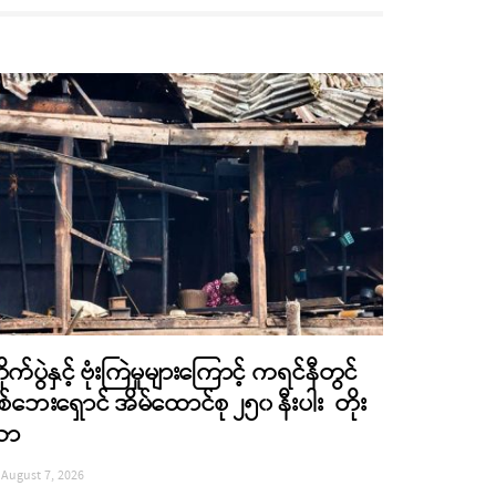
ိုက်ပွဲနှင့် ဗုံးကြဲမှုများကြောင့် ကရင်နီတွင်
စ်ဘေးရှောင် အိမ်ထောင်စု ၂၅၀ နီးပါး တိုး
လာ
August 7, 2026