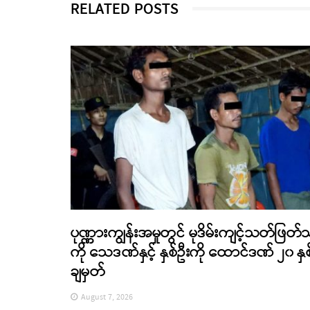
RELATED POSTS
ပုဏ္ဏားကျွန်းအမှုတွင် မုဒိမ်းကျင့်သတ်ဖြတ်
ကို သေဒဏ်နှင့် နှစ်ဦးကို ထောင်ဒဏ် ၂၀ နှစ
ချမှတ်
August 7, 2026