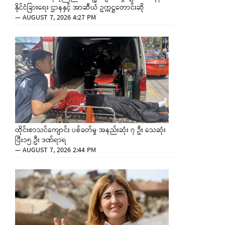
နိုင်ငံခြားရေး ဌာနနှင့် အာဆီယံ ဥက္ကဋ္ဌတောင်းဆို
—
AUGUST 7, 2026 4:27 PM
ထိုင်းစာသင်ကျောင်း ပစ်ခတ်မှု အနည်းဆုံး ၇ ဦး သေဆုံး
ပြီး၁၅ ဦး ဒဏ်ရာရ
—
AUGUST 7, 2026 2:44 PM