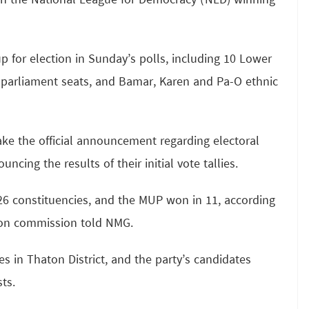
th the National League for Democracy (NLD) winning
p for election in Sunday’s polls, including 10 Lower
 parliament seats, and Bamar, Karen and Pa-O ethnic
ke the official announcement regarding electoral
ncing the results of their initial vote tallies.
26 constituencies, and the MUP won in 11, according
ction commission told NMG.
s in Thaton District, and the party’s candidates
sts.