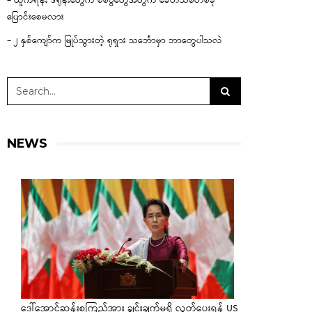
– ယူကရိန်း ဒရုန်းတွေက စစ်ပွဲတွေအတွက် ခေတ်သစ်တစ်ခု
ပြောင်းစေမလား
– ၂ နှစ်ကျော်က မြုပ်သွားတဲ့ ရုရှား သင်္ဘောမှာ ဘာတွေပါသလဲ
NEWS
ဒေါ်အောင်ဆန်းစုကြည်အား ချွင်းချက်မရှိ လွှတ်ပေးရန် US