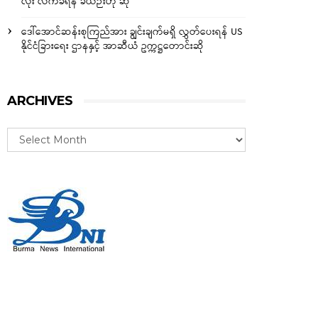
လုံး လက်ခံရန် ခဲယဉ်းဟု ဆို
ဒေါ်အောင်ဆန်းစုကြည်အား ချွင်းချက်မရှိ လွှတ်ပေးရန် US
နိုင်ငံခြားရေး ဌာနနှင့် အာဆီယံ ဥက္ကဋ္ဌတောင်းဆို
ARCHIVES