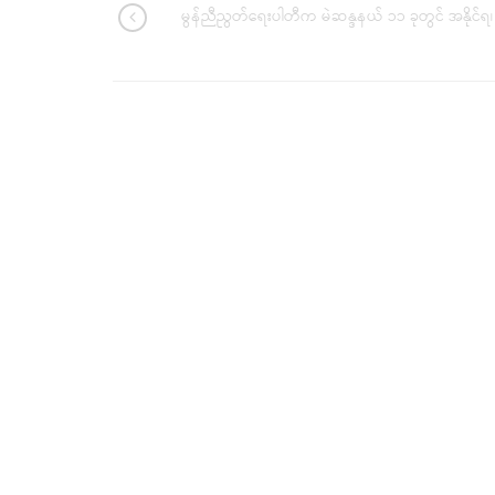
မွန်ညီညွတ်ရေးပါတီက မဲဆန္ဒနယ် ၁၁ ခုတွင် အနိုင်ရ၊