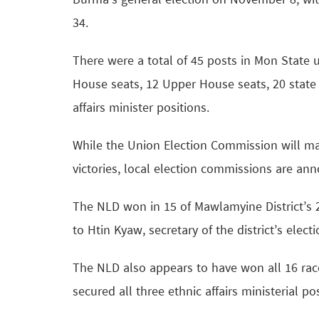
Burma’s general election on November 8, wi
34.
There were a total of 45 posts in Mon State u
House seats, 12 Upper House seats, 20 state
affairs minister positions.
While the Union Election Commission will ma
victories, local election commissions are annou
The NLD won in 15 of Mawlamyine District’s 
to Htin Kyaw, secretary of the district’s ele
The NLD also appears to have won all 16 race
secured all three ethnic affairs ministerial po