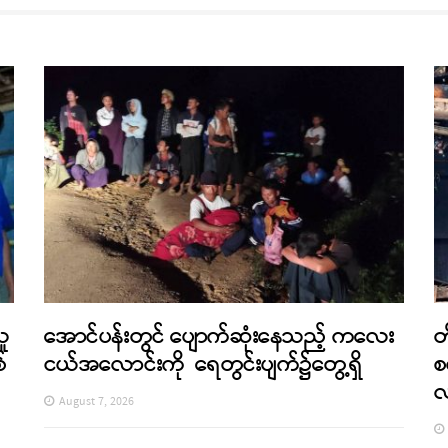
သူ
အောင်ပန်းတွင် ပျောက်ဆုံးနေသည့် ကလေး
တ
်
ငယ်အလောင်းကို ရေတွင်းပျက်၌တွေ့ရှိ
စ
August 7, 2026