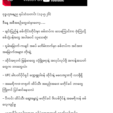
ဗုဒ္ဓဟူးနေ့ည ရုပ်သံသတင်း (၁၃-၅-၂၆)
ဒီနေ့ အစီအစဉ်တွေထဲမှာတော့…..
– ချင်းပြည်နဲ့ စစ်ကိုင်းတိုင်းမှာ စစ်တပ်က လေကြောင်းက ဗုံးကြဲလို့
စစ်သုံ့ပန်းတွေ အပါအဝင် လူသေဆုံး
– ရှမ်းမြောက်-ကချင် အစပ် မဘိမ်းဘက်မှာ စစ်တပ်က အင်အား
အမြောက်အများ တိုးချဲ့
– ထိုင်းရောက် မြန်မာတွေ လုံခြုံရေးနဲ့ အလုပ်လုပ်ဖို့ အကန့်အသတ်
တွေက ဘာတွေလဲ။
– UFC ခါးပတ်ပိုင်ရှင် ဂျော့ရှူဝါဗန် ထိုင်းနဲ့ မလေးရှားကို လာဖို့ရှိ
– အမေရိကား-တရုတ် ထိပ်သီး အစည်းအဝေး မတိုင်ခင် ဘာတွေ
ကြိုတင် ပြင်ဆင်နေသလဲ
– ပီကင်း ထိပ်သီး ဆွေးနွေးပွဲ မတိုင်ခင် ဖိလစ်ပိုင်နဲ့ အမေရိကန် စစ်
လေ့ကျင့်မှု