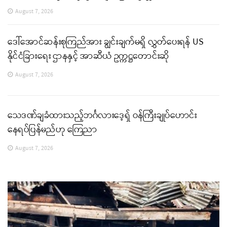
August 7, 2026
ဒေါ်အောင်ဆန်းစုကြည်အား ချွင်းချက်မရှိ လွှတ်ပေးရန် US
နိုင်ငံခြားရေး ဌာနနှင့် အာဆီယံ ဥက္ကဋ္ဌတောင်းဆို
August 7, 2026
သေဒဏ်ချခံထားသည့်ဘင်္ဂလားဒေ့ရှ် ဝန်ကြီးချုပ်ဟောင်း
နေရပ်ပြန်မည်ဟု ကြေညာ
August 7, 2026