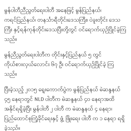
မွန်ပါတီညီညွတ်ရေးပါတီ အနေဖြင့် မွန်ပြည်နယ်၊
ကရင်ပြည်နယ်၊ တနင်္သာရီတိုင်းဒေသကြီး၊ ပဲခူးတိုင်း ဒေသ
ကြီး နှင့်ရန်ကုန်တိုင်းဒေသပြီးတို့တွင် ဝင်ရောက်ယှဉ်ပြိုင်ခဲ့ကြ
သည်။
မွန်ညီညွတ်ရေးပါတီက တိုင်းနှင့်ပြည်နယ် ၅ တွင်
ကိုယ်စားလှယ်လောင်း ၆၇ ဦး ဝင်ရောက်ယှဉ်ပြိုင်ခဲ့ ကြ
သည်။
ပြီးခဲ့သည့် ၂၀၁၅ ရွေးကောက်ပွဲက မွန်ပြည်နယ် မဲဆန္ဒနယ်
၄၅ နေရာတွင် NLD ပါတီက မဲဆန္ဒနယ် ၄၀ နေရာအထိ
အနိုင်ရရှိခဲ့ပြီး မွန်ပါတီ ၂ ပါတီ က မဲဆန္ဒနယ် ၄ နေရာ၊
ပြည်ထောင်စုကြံ့ခိုင်ရေးနှင့် ဖွံ့ ဖြိုးရေး ပါတီ က ၁ နေရာ ရရှိ
ခဲ့သည်။