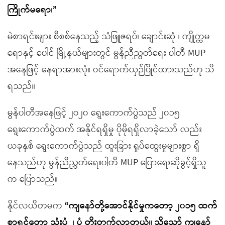
ကြိုက်မရော၊”
မဲစာရင်းများ စီစစ်နေသည့် သံဖြူဇရပ်၊ ချောင်းဆုံ ၊ ကျိုက္ကမ
ရောနှင့် ပေါင် မြို့နယ်များတွင် မွန်ညီညွတ်ရေး ပါတီ MUP
အနေဖြင့် နေရာအားလုံး ဝင်ရောက်ယှဉ်ပြိုင်ထားသည်ဟု သိ
ရသည်။
မွန်ပါတီအနေဖြင့် ၂၀၂၀ ရွေးကောက်ပွဲသည် ၂၀၁၅
ရွေးကောက်ပွဲထက် အနိုင်ရရှိမှု ပိုမိုရရှိလာခဲ့သော် လည်း
ယခုနှစ် ရွေးကောက်ပွဲသည် ထူးခြား ရှုပ်ထွေးမှုများစွာ ရှိ
နေသည်ဟု မွန်ညီညွှတ်ရေးပါတီ MUP ပြောရေးဆိုခွင့်ရှိသူ
က ပြောသည်။
နိုင်လယိတမက
“ကျနော်တို့အောင်နိုင်မှုကတော့ ၂၀၁၅ ထက်
စာရင်တော့ သုံးပုံ ၂ ပုံ တိုးတက်လာတယ်။ သို့သော် ကျနော်