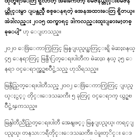
ထုတ္စရာေတြ ရွိလာတဲ့ အခါက်ေတာ့ ၿမိဳ႕နယ္တိုင္းၿမိဳ႕န
ယ္တိုင္းမွာ ျပန္လည္စီ စစ္ေနရတဲ့ အေနအထားေတြ ရွိတယ္။
အဲဒါလည္း ၂၀၁၅ ထက္စာရင္ ဒါကလည္းထူးျခားမႈတစ္
ခုေပါ့”
ဟု ေျပာသည္။
၂၀၂၀ ေ႐ြးေကာက္ပြဲတြင္ မြန္ျပည္နယ္အတြင္းရွိ မဲဆႏၵနယ္
၄၅ ေနရာတြင္ မြန္ညီၫြတ္ေရးပါတီက မဲဆႏၵ နယ္ ၃၅ ေ
နရာ ဝင္ေရာက္ယွဥ္ၿပိဳင္ခဲ့သည္ ဟုသိရသည္။
မြန္ညီညြတ္ေရးပါတီသည္ ၂၀၀၂ ေ႐ြးေကာက္ပြဲတြင္ ျပည္န
ယ္ႏွင့္ တိုင္းေဒသႀကီး ၅ ခုတြင္ ဝင္ေရာက္ ယွဥ္ၿ
ပိဳင္ခဲ့ၾကသည္။
မြန္ပါတီညီညြတ္ေရးပါတီ အေနျဖင့္ မြန္ျပည္နယ္၊ ကရင္ျ
ပည္နယ္၊ တနသၤာရီတိုင္းေဒသႀကီး၊ ပဲခူးတုိင္း ေဒ