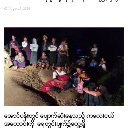
August 7, 2026
အောင်ပန်းတွင် ပျောက်ဆုံးနေသည့် ကလေးငယ်
အလောင်းကို ရေတွင်းပျက်၌တွေ့ရှိ