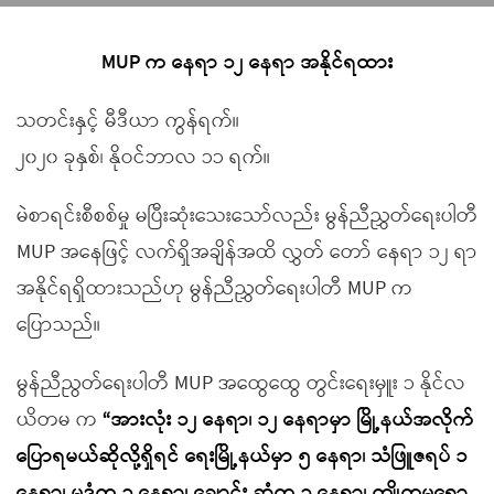
MUP က နေရာ ၁၂ နေရာ အနိုင်ရထား
သတင်းနှင့် မီဒီယာ ကွန်ရက်။
၂၀၂၀ ခုနှစ်၊ နိုဝင်ဘာလ ၁၁ ရက်။
မဲစာရင်းစီစစ်မှု မပြီးဆုံးသေးသော်လည်း မွန်ညီညွှတ်ရေးပါတီ
MUP အနေဖြင့် လက်ရှိအချိန်အထိ လွှတ် တော် နေရာ ၁၂ ရာ
အနိုင်ရရှိထားသည်ဟု မွန်ညီညွှတ်ရေးပါတီ MUP က
ပြောသည်။
မွန်ညီညွတ်ရေးပါတီ MUP အထွေထွေ တွင်းရေးမှူး ၁ နိုင်လ
ယိတမ က
“အားလုံး ၁၂ နေရာ၊ ၁၂ နေရာမှာ မြို့နယ်အလိုက်
ပြောရမယ်ဆိုလို့ရှိရင် ရေးမြို့နယ်မှာ ၅ နေရာ၊ သံဖြူဇရပ် ၁
နေရာ၊ မုဒုံက ၃ နေရာ၊ ချောင်း ဆုံက ၁ နေရာ၊ ကျိုက္ကမရော