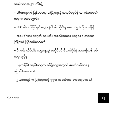
အမြောက်အများ တိုးချဲ့
– ထိုင်းရောက် မြန်မာတွေ လုံခြုံရေးနဲ့ အလုပ်လုပ်ဖို့ အကန့်အသတ်
တွေက ဘာတွေလဲ။
– UFC ခါးပတ်ပိုင်ရှင် ဂျော့ရှူဝါဗန် ထိုင်းနဲ့ မလေးရှားကို လာဖို့ရှိ
– အမေရိကား-တရုတ် ထိပ်သီး အစည်းအဝေး မတိုင်ခင် ဘာတွေ
ကြိုတင် ပြင်ဆင်နေသလဲ
– ပီကင်း ထိပ်သီး ဆွေးနွေးပွဲ မတိုင်ခင် ဖိလစ်ပိုင်နဲ့ အမေရိကန် စစ်
လေ့ကျင့်မှု
– ယူကရိန်း ဒရုန်းတွေက စစ်ပွဲတွေအတွက် ခေတ်သစ်တစ်ခု
ပြောင်းစေမလား
– ၂ နှစ်ကျော်က မြုပ်သွားတဲ့ ရုရှား သင်္ဘောမှာ ဘာတွေပါသလဲ