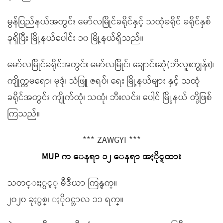
မွန်ပြည်နယ်အတွင်း မော်လမြိုင်ခရိုင်နှင့် သထုံခရိုင် ခရိုင်နှစ်
ခုရှိပြီး မြို့နယ်ပေါင်း ၁၀ မြို့နယ်ရှိသည်။
မော်လမြိုင်ခရိုင်အတွင်း မော်လမြိုင်၊ ချောင်းဆုံ(ဘီလူးကျွန်း)၊
ကျိုက္ကမရော၊ မုဒုံ၊ သံဖြူ ဇရပ်၊ ရေး မြို့နယ်များ နှင့် သထုံ
ခရိုင်အတွင်း ကျိုက်ထုံ၊ သထုံ၊ ဘီးလင်း၊ ပေါင် မြို့နယ် တို့ဖြစ်
ကြသည်။
*** ZAWGYI ***
MUP က ေနရာ ၁၂ ေနရာ အႏိုင္ရထား
သတင္းႏွင့္ မီဒီယာ ကြန္ရက္။
၂၀၂၀ ခုႏွစ္၊ ႏိုဝင္ဘာလ ၁၁ ရက္။