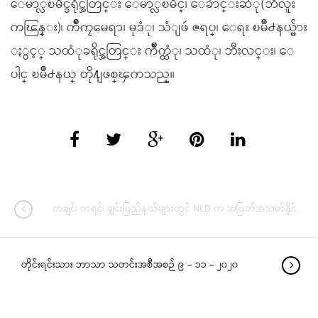
ေမာ္လၿမိဳင္ခရိုင္အတြင္း ေမာ္လၿမိဳင္၊ ေခ်ာင္းဆံု(ဘီလူး
ကၽြန္း)၊ က်ိဳကၠမေရာ၊ မုဒံု၊ သံျဖဴ ဇရပ္၊ ေရး ၿမိဳ႕နယ္မ်ား
ႏွင့္ သထံုခရိုင္အတြင္း က်ိဳက္ထံု၊ သထံု၊ ဘီးလင္း၊ ေ
ပါင္ ၿမိဳ႕နယ္ တို႔ျဖစ္ၾကသည္။
ကချင်၊ ကရင်၊ ချင်းပြည်နယ်များတွင် NLD က အပြတ်အသတ်နိုင်
တိုင်းရင်းသား ဘာသာ သတင်းအစီအစဉ် ၉ – ၁၁ – ၂၀၂၀