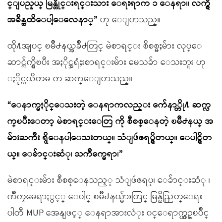
င္ျပည္နယ္ မြန္တိုင္းရင္းသား ေရးရာက ၁ ေနရာ။ လက္ရွိ
အခ်ိန္အထိေပါ့ေလေနာ္”
ဟု ေျပာသည္။
ထို႔အျပင္ ၿမိဳ႕နယ္အခ်ိဳ႕တြင္ မဲစာရင္း စိစစ္မႈမ်ား လုပ္ေ
ဆာင္လ်က္ရွိၿပီး အႏိုင္အရံႈးစာရင္းမ်ား မေသခ်ာ ေသးဘူး ဟု
ႏိုင္လယိတမ က ဆက္ေျပာသည္။
“ေနာက္မႏိုင္ေသးတဲ့ ေနရာကလည္း က်ေနာ္တို႔ ဆက္လ
က္ၿပီးေတာ့ မဲစာရင္းေတြ ကို စီစစ္ေနတဲ့ ၿမိဳ႕နယ္ အ
မ်ားႀကီး ရွိေနပါေသးတယ္။ သံျဖဴဇရပ္ရွိတယ္။ ေပါင္ရွိတ
ယ္။ ေခ်ာင္းဆံု၊ ႀကိဳက္မေရာ၊”
မဲစာရင္းမ်ား စီစစ္ေနသည့္ သံျဖဴဇရပ္၊ ေခ်ာင္းဆံု ၊
က်ိဳကၠမေရာႏွင့္ ေပါင္ ၿမိဳ႕နယ္မ်ားတြင္ မြန္ညီညြတ္ေရး
ပါတီ MUP အေနျဖင့္ ေနရာအားလံုး ၀င္ေရာက္ယွဥ္ၿပိဳင္