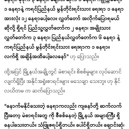
၁ နေရာနဲ့ ကရင်ပြည်နယ် မွန်တိုင်းရင်းသား ရေးရာ ၁ နေရာ
အားလုံး ၁၂ နေရာပေါ့လေ။ လွှတ်တော် အလိုက်ပြောရမယ်
ဆိုလို့ ရှိရင် ပြည်သူ့လွှတ်တော်က ၂ နေရာ၊ အမျိုးသား
လွှတ်တော်က ၃ နေရာ၊ ပြည်နယ်လွှတ်တော်က ၆ နေရာ နဲ့
ကရင်ပြည်နယ် မွန်တိုင်းရင်းသား ရေးရာက ၁ နေရာ။
လက်ရှိ အချိန်အထိပေါ့လေနော်”
ဟု ပြောသည်။
ထို့အပြင် မြို့နယ်အချို့တွင် မဲစာရင်း စိစစ်မှုများ လုပ်ဆောင်
လျက်ရှိပြီး အနိုင်အရှုံးစာရင်းများ မသေချာ သေးဘူး ဟု နိုင်
လယိတမ က ဆက်ပြောသည်။
“နောက်မနိုင်သေးတဲ့ နေရာကလည်း ကျနော်တို့ ဆက်လက်
ပြီးတော့ မဲစာရင်းတွေ ကို စီစစ်နေတဲ့ မြို့နယ် အများကြီး ရှိ
နေပါသေးတယ်။ သံဖြူဇရပ်ရှိတယ်။ ပေါင်ရှိတယ်။ ချောင်းဆုံ၊