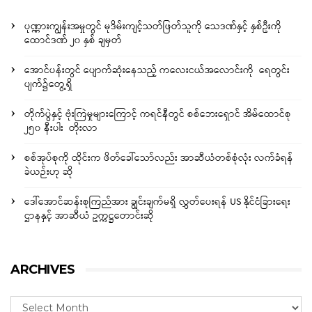
ပုဏ္ဏားကျွန်းအမှုတွင် မုဒိမ်းကျင့်သတ်ဖြတ်သူကို သေဒဏ်နှင့် နှစ်ဦးကို
ထောင်ဒဏ် ၂၀ နှစ် ချမှတ်
အောင်ပန်းတွင် ပျောက်ဆုံးနေသည့် ကလေးငယ်အလောင်းကို ရေတွင်း
ပျက်၌တွေ့ရှိ
တိုက်ပွဲနှင့် ဗုံးကြဲမှုများကြောင့် ကရင်နီတွင် စစ်ဘေးရှောင် အိမ်ထောင်စု
၂၅၀ နီးပါး တိုးလာ
စစ်အုပ်စုကို ထိုင်းက ဖိတ်ခေါ်သော်လည်း အာဆီယံတစ်စုံလုံး လက်ခံရန်
ခဲယဉ်းဟု ဆို
ဒေါ်အောင်ဆန်းစုကြည်အား ချွင်းချက်မရှိ လွှတ်ပေးရန် US နိုင်ငံခြားရေး
ဌာနနှင့် အာဆီယံ ဥက္ကဋ္ဌတောင်းဆို
ARCHIVES