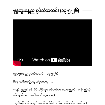
ဗုဒ္ဓဟူးနေ့ည ရုပ်သံသတင်း (၁၃-၅-၂၆)
ဗုဒ္ဓဟူးနေ့ည ရုပ်သံသတင်း (၁၃-၅-၂၆)
ဒီနေ့ အစီအစဉ်တွေထဲမှာတော့…..
– ချင်းပြည်နဲ့ စစ်ကိုင်းတိုင်းမှာ စစ်တပ်က လေကြောင်းက ဗုံးကြဲလို့
စစ်သုံ့ပန်းတွေ အပါအဝင် လူသေဆုံး
– ရှမ်းမြောက်-ကချင် အစပ် မဘိမ်းဘက်မှာ စစ်တပ်က အင်အား