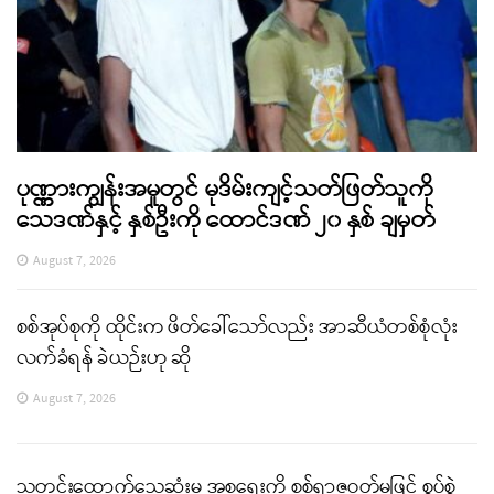
ပုဏ္ဏားကျွန်းအမှုတွင် မုဒိမ်းကျင့်သတ်ဖြတ်သူကို
သေဒဏ်နှင့် နှစ်ဦးကို ထောင်ဒဏ် ၂၀ နှစ် ချမှတ်
August 7, 2026
စစ်အုပ်စုကို ထိုင်းက ဖိတ်ခေါ်သော်လည်း အာဆီယံတစ်စုံလုံး
လက်ခံရန် ခဲယဉ်းဟု ဆို
August 7, 2026
သတင်းထောက်သေဆုံးမှု အစ္စရေးကို စစ်ရာဇဝတ်မှုဖြင့် စွပ်စွဲ