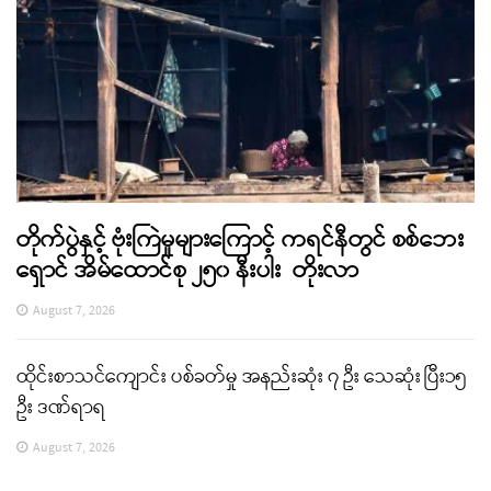
တိုက်ပွဲနှင့် ဗုံးကြဲမှုများကြောင့် ကရင်နီတွင် စစ်ဘေး
ရှောင် အိမ်ထောင်စု ၂၅၀ နီးပါး တိုးလာ
August 7, 2026
ထိုင်းစာသင်ကျောင်း ပစ်ခတ်မှု အနည်းဆုံး ၇ ဦး သေဆုံး ပြီး၁၅
ဦး ဒဏ်ရာရ
August 7, 2026