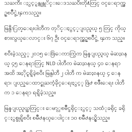
သႀကီး ႏွင့္ရန္ကုန္တုိင္းေဒသႀပီးတို႔တြင္ ဝင္ေရာက္ယွ
ဥ္ၿပိဳင္ခဲ့ၾကသည္။
မြန္ညီၫြတ္ေရးပါတီက တုိင္းႏွင့္ျပည္နယ္ ၅ တြင္ ကိုယ္
စားလွယ္ေလာင္း ၆၇ ဦး ဝင္ေရာက္ယွဥ္ၿပိဳင္ခဲ့ ၾက သည္။
ၿပီးခဲ့သည့္ ၂၀၁၅ ေ႐ြးေကာက္ပြဲက မြန္ျပည္နယ္ မဲဆႏၵန
ယ္ ၄၅ ေနရာတြင္ NLD ပါတီက မဲဆႏၵနယ္ ၄၀ ေနရာ
အထိ အႏိုင္ရရွိခဲ့ၿပီး မြန္ပါတီ ၂ ပါတီ က မဲဆႏၵနယ္ ၄ ေန
ရာ၊ ျပည္ေထာင္စုႀကံ့ခိုင္ေရးႏွင့္ ဖြံ႕ ၿဖိဳးေရး ပါတီ
က ၁ ေနရာ ရရွိခဲ့သည္။
မြန္ျပည္နယ္အတြင္း ေမာ္လၿမိဳင္ခရိုင္ႏွင့္ သထံုခရိုင္ ခရို
င္ႏွစ္ခုရွိၿပီး ၿမိဳ႕နယ္ေပါင္း ၁၀ ၿမိဳ႕နယ္ရွိသည္။