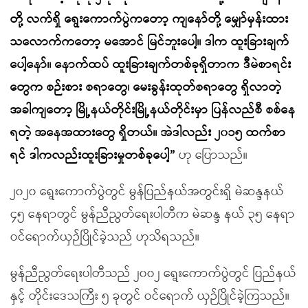
တို့ လက်ရှိ ရွေးကောက်ပွဲကတော့ ကျနော်တို့ မျှော်မှန်းထား
သလောက်ကတော့ မအောင် မြင်ဘူးပေါ့။ ဒါက ထူးခြားချက်
ပေါ့နော်။ နောက်ထပ် ထူးခြားချက်တစ်ခုရှိတာက ဒီမဲစာရင်း
တွေက စဉ်းစား စရာတွေ၊ မေးခွန်းထုတ်စရာတွေ ရှိလာတဲ့
အခါကျတော့ မြို့နယ်တိုင်းမြို့နယ်တိုင်းမှာ ပြန်လည်စီ စစ်နေ
ရတဲ့ အနေအထားတွေ ရှိတယ်။ အဲဒါလည်း ၂၀၁၅ ထက်စာ
ရင် ဒါကလည်းထူးခြားမှုတစ်ခုပေါ့”
ဟု ပြောသည်။
၂၀၂၀ ရွေးကောက်ပွဲတွင် မွန်ပြည်နယ်အတွင်းရှိ မဲဆန္ဒနယ်
၄၅ နေရာတွင် မွန်ညီညွတ်ရေးပါတီက မဲဆန္ဒ နယ် ၃၅ နေရာ
ဝင်ရောက်ယှဉ်ပြိုင်ခဲ့သည် ဟုသိရသည်။
မွန်ညီညွတ်ရေးပါတီသည် ၂၀၀၂ ရွေးကောက်ပွဲတွင် ပြည်နယ်
နှင့် တိုင်းဒေသကြီး ၅ ခုတွင် ဝင်ရောက် ယှဉ်ပြိုင်ခဲ့ကြသည်။