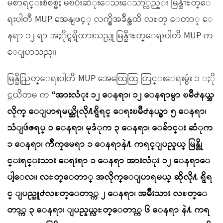
မဲစာရင္းစီစစ္မႈ မၿပီးဆံုးေသးေသာ္လည္း မြန္ညီၫႊတ္ေ
ရးပါတီ MUP အေနျဖင့္ လက္ရွိအခ်ိန္အထိ လႊတ္ ေတာ္ ေ
နရာ ၁၂ ရာ အႏိုင္ရရွိထားသည္ဟု မြန္ညီၫႊတ္ေရးပါတီ MUP က
ေျပာသည္။
မြန္ညီညြတ္ေရးပါတီ MUP အေထြေထြ တြင္းေရးမွဴး ၁ ႏို
င္လယိတမ က
“အားလံုး ၁၂ ေနရာ၊ ၁၂ ေနရာမွာ ၿမိဳ႕နယ္အ
လိုက္ ေျပာရမယ္ဆိုလို႔ရွိရင္ ေရးၿမိဳ႕နယ္မွာ ၅ ေနရာ၊
သံျဖဴဇရပ္ ၁ ေနရာ၊ မုဒံုက ၃ ေနရာ၊ ေခ်ာင္း ဆံုက
၁ ေနရာ၊ က်ိဳကၠမေရာ ၁ ေနရာနဲ႔ ကရင္ျပည္နယ္ မြန္တို
င္းရင္းသား ေရးရာ ၁ ေနရာ အားလံုး ၁၂ ေနရာေ
ပါ့ေလ။ လႊတ္ေတာ္ အလိုက္ေျပာရမယ္ ဆိုလို႔ ရွိရ
င္ ျပည္သူ႕လႊတ္ေတာ္က ၂ ေနရာ၊ အမ်ိဳးသား လႊတ္ေ
တာ္က ၃ ေနရာ၊ ျပည္နယ္လႊတ္ေတာ္က ၆ ေနရာ နဲ႔ ကရ