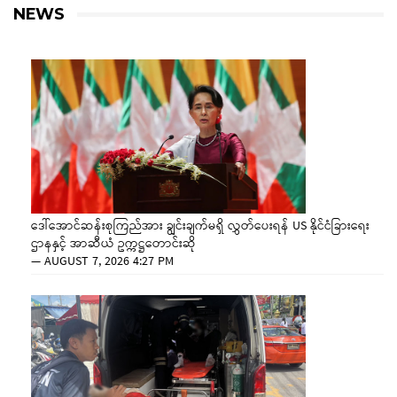
NEWS
ဒေါ်အောင်ဆန်းစုကြည်အား ချွင်းချက်မရှိ လွှတ်ပေးရန် US နိုင်ငံခြားရေး
ဌာနနှင့် အာဆီယံ ဥက္ကဋ္ဌတောင်းဆို
—
AUGUST 7, 2026 4:27 PM