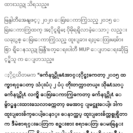
ထားသည္ဟု သိရသည္။
မြန္ပါတီအေနျဖင့္ ၂၀၂၀ ေရြးေကာက္ပြဲသည္ ၂၀၁၅ ေ
ရြးေကာက္ပြဲထက္ အႏိုင္ရရွိမႈ ပိုမိုရရွိလာခဲ့ေသာ္ လည္း
ယခုႏွစ္ ေရြးေကာက္ပြဲသည္ ထူးျခား ရႈပ္ေထြးမႈမ်ား
စြာ ရွိေနသည္ဟု မြန္ညီၫႊတ္ေရးပါတီ MUP ေျပာေရးဆိုခြ
င့္ရွိသူ က ေျပာသည္။
ႏိုင္လယိတမက
“က်ေနာ္တို႔ေအာင္ႏိုင္မႈကေတာ့ ၂၀၁၅ ထ
က္စာရင္ေတာ့ သံုးပံု ၂ ပံု တိုးတက္လာတယ္။ သို႔ေသာ္
က်ေနာ္တို႔ လက္ရွိ ေရြးေကာက္ပြဲကေတာ့ က်ေနာ္တို႔ ေ
မွ်ာ္မွန္းထားသေလာက္ကေတာ့ မေအာင္ ျမင္ဘူးေပါ့။ ဒါက
ထူးျခားခ်က္ေပါ့ေနာ္။ ေနာက္ထပ္ ထူးျခားခ်က္တစ္ခုရွိတာ
က ဒီမဲစာရင္းေတြက စဥ္းစား စရာေတြ၊ ေမးခြန္း