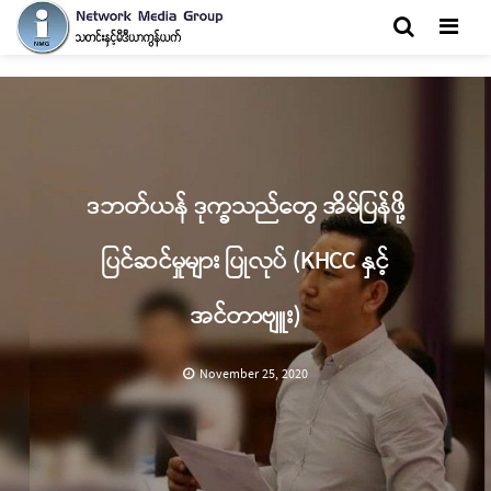
Men
ဒဘတ်ယန် ဒုက္ခသည်တွေ အိမ်ပြန်ဖို့
ပြင်ဆင်မှုများ ပြုလုပ် (KHCC နှင့်
အင်တာဗျူး)
November 25, 2020