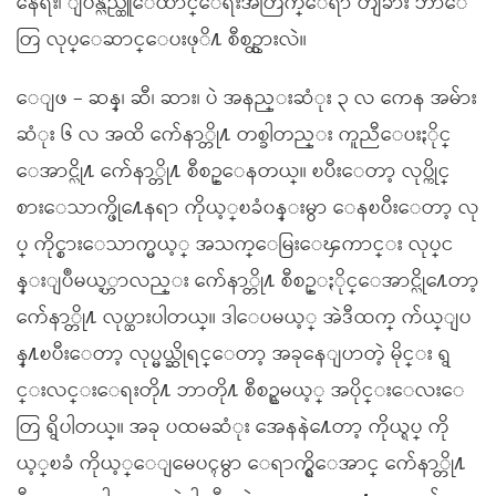
နေရး၊ ျပန္လည္ထူေထာင္ေရးအတြက္ေရာ တျခား ဘာေ
တြ လုပ္ေဆာင္ေပးဖုိ႔ စီစဥ္ထားလဲ။
ေျဖ – ဆန္၊ ဆီ၊ ဆား၊ ပဲ အနည္းဆံုး ၃ လ ကေန အမ်ား
ဆံုး ၆ လ အထိ က်ေနာ္တို႔ တစ္ခါတည္း ကူညီေပးႏိုင္
ေအာင္လို႔ က်ေနာ္တို႔ စီစဥ္ေနတယ္။ ၿပီးေတာ့ လုပ္ကိုင္
စားေသာက္ဖို႔ေနရာ ကိုယ့္ၿခံ၀န္းမွာ ေနၿပီးေတာ့ လု
ပ္ ကိုင္စားေသာက္မယ့္ အသက္ေမြးေၾကာင္း လုပ္င
န္းျပဳမယ့္ဟာလည္း က်ေနာ္တို႔ စီစဥ္ႏိုင္ေအာင္လို႔ေတာ့
က်ေနာ္တို႔ လုပ္ထားပါတယ္။ ဒါေပမယ့္ အဲဒီထက္ က်ယ္ျပ
န္႔ၿပီးေတာ့ လုပ္မယ္ဆိုရင္ေတာ့ အခုနေျပာတဲ့ မိုင္း ရွ
င္းလင္းေရးတို႔ ဘာတို႔ စီစဥ္ရမယ့္ အပိုင္းေလးေ
တြ ရွိပါတယ္။ အခု ပထမဆံုး အေနနဲ႔ေတာ့ ကိုယ္ရပ္ ကို
ယ့္ၿခံ ကိုယ့္ေျမေပၚမွာ ေရာက္ရွိေအာင္ က်ေနာ္တို႔