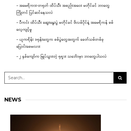
– အမေရိကား-တရုတ် ထိပ်သီး အစည်းအဝေး မတိုင်ခင် ဘာတွေ
ကြိုတင် ပြင်ဆင်နေသလဲ
– ပီကင်း ထိပ်သီး ဆွေးနွေးပွဲ မတိုင်ခင် ဖိလစ်ပိုင်နဲ့ အမေရိကန် စစ်
လေ့ကျင့်မှု
– ယူကရိန်း ဒရုန်းတွေက စစ်ပွဲတွေအတွက် ခေတ်သစ်တစ်ခု
ပြောင်းစေမလား
– ၂ နှစ်ကျော်က မြုပ်သွားတဲ့ ရုရှား သင်္ဘောမှာ ဘာတွေပါသလဲ
NEWS