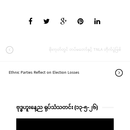
မိုးကုတ်တွင် တပ်မတော်နှင့် TNLA တိုက်ပွဲဖြစ်
Ethnic Parties Reflect on Election Losses
ဗုဒ္ဓဟူးနေ့ည ရုပ်သံသတင်း (၁၃-၅-၂၆)