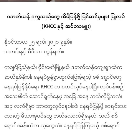
ဒဘတ်ယန် ဒုက္ခသည်တွေ အိမ်ပြန်ဖို့ ပြင်ဆင်မှုများ ပြုလုပ်
(KHCC နှင့် အင်တာဗျူး)
နိုဝင်ဘာလ ၂၅ ရက်၊ ၂၀၂၀ ခုနှစ်။
သတင်းနှင့် မီဒီယာ ကွန်ရက်။
ကချင်ပြည်နယ်၊ ဝိုင်းမော်မြို့နယ် ဒဘတ်ယန်ကျေးရွာထဲက
ဆယ်နှစ်နီးပါး နေရပ်စွန့်ခွာထွက်ပြေးခဲ့ရတဲ့ စစ် ရှောင်တွေ
နေရပ်ပြန်နိုင်ရေး KHCC က စတင်လုပ်နေပါပြီ။ လုပ်ငန်းစဉ်
အသေးစိတ် ဆောင်ရွက်နေမှု အခြေ အနေ ဘယ်လိုရှိသလဲ၊
အခု လက်ရှိမှာ ဘာတွေလုပ်နေပါလဲ၊ နေရပ်ပြန်ဖို့ စာရင်းပေး
ထားတဲ့ မိသားစုဝင်တွေ ဘယ်လောက်ရှိနေလဲ၊ ဘယ် စစ်
ရှောင်စခန်းထဲက လူတွေလဲ။ နေရပ်ပြန်ကြမယ့် စစ်ရှောင်