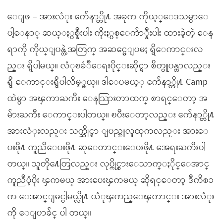
ေျဖ – အားလံုး က်ေနာ္တို႔ အခုက ကိုယ့္ေဒသမွာေ
ပါ့ေနာ္ ဆယ္ႏွစ္နီးပါး ကိုးႏွစ္ေက်ာ္နီးပါး ထားခဲ့တဲ့ ေန
ရာကို ကိုယ္ျပန္တဲ့အတြက္ အဆင္မေျပမႈ ရွိေကာင္းလ
ည္း ရွိပါမယ္။ လံုၿခံဳေရးပိုင္းဆိုင္ရာ စိတ္ပူပန္တာလည္း
ရွိ ေကာင္းရွိပါလိမ့္မယ္။ ဒါေပမယ့္ က်ေနာ္တို႔ Camp
ထဲမွာ အၾကာႀကီး ေနသြားတာထက္ စာရင္ေတာ့ အ
မ်ားႀကီး ေကာင္းပါတယ္။ ၿပီးေတာ့လည္း က်ေနာ္တို႔
အားလံုးလည္း သက္ဆိုင္ရာ ျပည္သူလူထုကလည္း အားေ
ပးဖို႔ ကူညီေပးဖို႔ ဆုေတာင္းေပးဖို႔ အေရးႀကီးပါ
တယ္။ သူတို႔ေတြလည္း လုပ္ကိုင္စားေသာက္ႏိုင္ေအာင္
ကူညီပံ့ပိုး ၾကမယ္ အားေပးၾကမယ္ ဆိုရင္ေတာ့ ဒီကိစၥ
က ေအာင္ျမင္ပါမယ္လို႔ ယံုၾကည္ေၾကာင္း အားလံုး
ကို ေျပာခ်င္ ပါ တယ္။