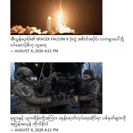
အီလွန်မာ့စ်ခ်၏ SPACEX FALCON 9 ဒုံးပျံ အစိတ်အပိုင်း လကမ္ဘာပေါ်သို့
ဝင်ဆောင့်မိဟု ယူဆရ
—
AUGUST 6, 2026 4:21 PM
ရုရှားနှင့် ယူကရိန်းတို့အကြား ဒရုန်းထုတ်လုပ်ရေးဆိုင်ရာ ပစ်မှတ်များကို
အပြန်အလှန် တိုက်ခိုက်
—
AUGUST 6, 2026 4:12 PM