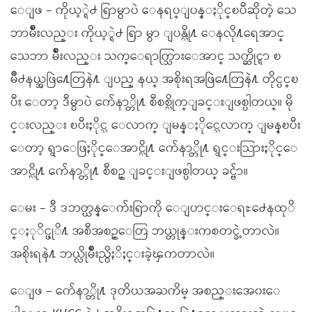
ေျဖ – ကိုယ့္ရဲ႕ ရြာမွာပဲ ေနရပ္ျပန္ႏိုင္ၿပီဆိုတဲ့ သေ
ဘာမ်ိဳးလည္း ကိုယ့္ရဲ႕ ရြာ မွာ ျပန္လို႔ ေနလို႔ရေအာင္
သေဘာ မ်ိဳးလည္း သက္ေရာက္သြားေအာင္ သက္ဆိုင္ရာ ၿ
မိဳ႕နယ္အဖြဲ႔ေတြနဲ႔ ျပည္ နယ္ အစိုးရအဖြဲ႔ေတြနဲ႔ တိုင္ပင္ၿ
ပီး ေတာ့ ဒီမွာပဲ က်ေနာ္တို႔ စီစစ္လိုက္ျခင္းျဖစ္ပါတယ္။ မို
င္းလည္း ၿပီးႏိုင္သ ေလာက္ ျမန္ႏိုင္သေလာက္ ျမန္ၿပီး
ေတာ့ ရွာေဖြႏိုင္ေအာင္လို႔ က်ေနာ္တို႔ ရွင္းသြားႏိုင္ေ
အာင္လို႔ က်ေနာ္တို႔ စီစဥ္ ျခင္းျဖစ္ပါတယ္ ခင္ဗ်ာ။
ေမး – ဒီ ဒဘတ္ယန္ေက်းရြာကို ေျပာင္းေရႊ႕ေနထုိ
င္ႏုိင္ဖုိ႔ အစီအစဥ္ေတြ ဘယ္တုန္းကစတင္ခဲ့တာလဲ။
အစိုးရနဲ႔ ဘယ္လိုမ်ိဳးညွိႏိႈင္းခဲ့ၾကတာလဲ။
ေျဖ – က်ေနာ္တို႔ ဒုတိယအႀကိမ္ အစည္းအေ၀းေ