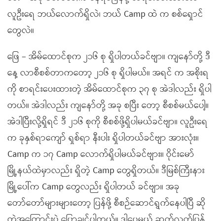
လူဦးရေ ဘယ်လောက်ရှိလဲ၊ ဘယ် Camp ထဲ က စစ်ရှောင်
တွေလဲ။
ဖြေ – အိမ်ထောင်စုက ၂၁၆ စု ရှိပါတယ်ခင်ဗျာ။ ကျနော်တို့ ဒီ
နေ့ လာစီစစ်တာကတော့ ၂၁၆ စု ရှိပါမယ်။ အရင် က အစိုးရ
ကို စာရင်းပေးထားတဲ့ အိမ်ထောင်စုက ၃၇ စု အဲဒါလည်း ရှိပါ
တယ်။ အဲဒါလည်း ကျနော်တို့ အခု စပြီး တော့ စီစစ်မယ်ပေါ့။
အဲဒါပြီးလို့ရှိရင် ဒီ ၂၁၆ စုကို စီစစ်ဖို့ရှိပါမယ်ခင်ဗျာ။ လူဦးရေ
က ခုနှစ်ရာကျော် ရှစ်ရာ နီးပါး ရှိပါတယ်ခင်ဗျာ အားလုံး။
Camp က ၁၇ Camp လောက်ရှိပါမယ်ခင်ဗျား။ ဝိုင်းမော်
မြို့နယ်ထဲမှာလည်း ရှိတဲ့ Camp တွေရှိတယ်။ ဒီမြစ်ကြီးနား
မြို့ပေါ်က Camp တွေလည်း ရှိပါတယ် ခင်ဗျာ။ အခု
တော်တော်များများတော့ ပြန်ဖို့ စီစဉ်ဆောင်ရွက်နေပါပြီ ဆို
တဲ့အကြောင်းပဲ ပြောချင်ပါတယ်။ ဒါပေမယ့် ဆက်လက်ပြန်