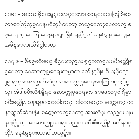
ေမး – အခုက မိုင္းရွင္းလင္းတာ၊ စာရင္းေတြ စီစစ္
တာေတြလုပ္ေနၿပီဆုိေတာ့ ဘယ္ေတာ့ေလာက္ စ
စ္ေရွာင္ ေတြ ေနရပ္ျပန္လို႔ ရႏိုင္မလဲ ခန္႔မွန္းေျခ
အခ်ိန္ေလးသိခ်င္ပါတယ္။
ေျဖ – စီစစ္ၿပီးမယ္ မိုင္းလည္း ရွင္းလင္းၿပီးမယ္ဆိုရ
င္ေတာ့ ေဆာက္လုပ္ေရးလုပ္တာက က်ေနာ္တို႔ ဒီ ႏို၀င္ဘာ
၂၅ ရက္ေနာက္အက်ဆံုး ေဆာက္လုပ္ေရးေတြ ၀င္ႏိုင္မ
ယ္။ အဲဒါၿပီးလို႔ရွိရင္ ေဆာက္လုပ္ေရးက ေဖေဖာ္ဝါရီမွာ
ၿပီးမယ္လို႔ ခန္႔မွန္းထားပါတယ္။ ဒါေပမယ့္ မတ္လေတာ့ ေ
နာက္အက်ဆံုးနဲ႔ မတ္လေလာက္ေတာ့ အားလံုး လည္း ျပ
န္ႏိုင္မယ္။ ေဆာက္လုပ္ေရးလည္း ၿပီးစီးမယ္လို႔ က်ေနာ္
တို႔ ခန္႔မွန္းထားပါတယ္ခင္ဗ်ာ။