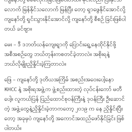
ကျနော်တို့ စီစစ်လိုက်ခြင်းဖြစ်ပါတယ်။ မိုင်းလည်း ပြီးနိုင်သ
လောက် မြန်နိုင်သလောက် မြန်ပြီး တော့ ရှာဖွေနိုင်အောင်လို့
ကျနော်တို့ ရှင်းသွားနိုင်အောင်လို့ ကျနော်တို့ စီစဉ် ခြင်းဖြစ်ပါ
တယ် ခင်ဗျာ။
မေး – ဒီ ဒဘတ်ယန်ကျေးရွာကို ပြောင်းရွှေ့နေထိုင်နိုင်ဖို့
အစီအစဉ်တွေ ဘယ်တုန်းကစတင်ခဲ့တာလဲ။ အစိုးရနဲ့
ဘယ်လိုမျိုးညှိနှိုင်းခဲ့ကြတာလဲ။
ဖြေ – ကျနော်တို့ ဒုတိယအကြိမ် အစည်းအဝေးပေါ့နော
KHCC နဲ့ အစိုးရအဖွဲ့က ဖွဲ့စည်းထားတဲ့ လုပ်ငန်းကော် မတီ
ပေါ့။ လူကယ်ပြန် ပြည်ထောင်စုဝန်ကြီးနဲ့ ဒုဝန်ကြီး ဦးဆောင်
တဲ့ အဖွဲ့တွေနဲ့ညှိနှိုင်းခဲ့တာကတော့ ၂၀၁၉ က နေ ညှိနှိုင်းပြီး
တော့ အခုမှပဲ ကျနော်တို့ အကောင်အထည်ဖော်နိုင်ခြင်း ဖြစ်
ပါတယ်။