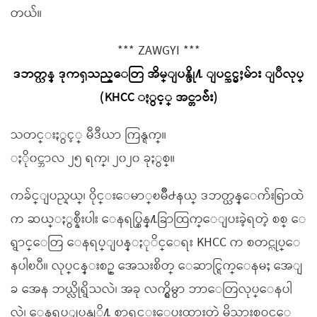
တယ်။
*** ZAWGYI ***
ဒဘတ္ယန္ ဒုကၡသည္ေတြ အိမ္ျပန္ဖို႔ ျပင္ဆင္မႈမ်ား ျပဳလုပ္
(KHCC ႏွင့္ အင္တာဗ်ဴး)
သတင္းႏွင့္ မီဒီယာ ကြန္ရက္။
ႏို၀င္ဘာလ ၂၅ ရက္၊ ၂၀၂၀ ခုႏွစ္။
ကခ်င္ျပည္နယ္၊ ဝိုင္းေမာ္ၿမိဳ႕နယ္ ဒဘတ္ယန္ေက်းရြာထဲ
က ဆယ္ႏွစ္နီးပါး ေနရပ္စြန္႔ခြာထြက္ေျပးခဲ့ရတဲ့ စစ္ ေ
ရွာင္ေတြ ေနရပ္ျပန္ႏုိင္ေရး KHCC က စတင္လုပ္ေ
နပါၿပီ။ လုပ္ငန္းစဥ္ အေသးစိတ္ ေဆာင္ရြက္ေနမႈ အေျ
ခ အေန ဘယ္လိုရွိသလဲ၊ အခု လက္ရွိမွာ ဘာေတြလုပ္ေနပါ
လဲ၊ ေနရပ္ျပန္ဖုိ႔ စာရင္းေပးထားတဲ့ မိသားစုဝင္ေ