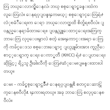
တြ ဘယ္ေလာက္ရွိေနလဲ၊ ဘယ္ စစ္ေရွာင္စခန္းထဲက
လူေတြလဲ။ ေနရပ္ျပန္ၾကမယ့္ စစ္ေရွာင္ေတြရဲ႕
လံုၿခံဳေရးက ေရာ ဘယ္ေလာက္အထိ စိတ္ခ်ရၿပီလဲ။ ျ
ပန္လည္ေနရာခ်ထားေရး၊ ျပန္လည္ထူေထာင္ေရးအတြက္
ဘာေတြ လုပ္ေပးမွာလဲ စတဲ့ အေၾကာင္းအရာ ေတြ
ကို ကခ်င္ေဒသ စစ္ေဘးေရွာင္ ျပည္သူမ်ားအား ကူညီေ
စာင့္ေရွာက္ ေရး ေကာ္မတီ (KHCC) ရဲ႕ ေျပာေရး
ဆိုခြင့္ ရိွသူ ဦးခါးလီကို ေတြ႕ဆံုေမးျမန္းထားပါ
တယ္။
ေမး – ကခ်င္စစ္ေရွာင္တခ်ိဳ႕ ေနရပ္ျပန္ဖု႔ိ စတင္ေဆာင္ရြ
က္ေနၿပီလို႔ ၾကားရတယ္။ အခု ဘာေတြ စလုပ္ေနၿ
ပီလဲ။