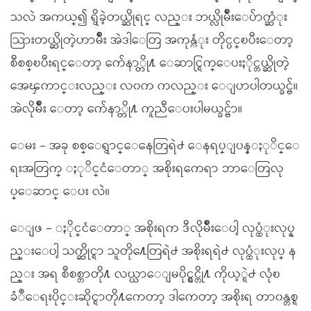
သလဲ အကယ္၍ ရွိခဲ့တယ္ဆိုရင္ လည္း ဘယ္လိုမ်ိဳးေပ်ာက္ဆံုး
သြားတယ္ဆိုတဲ့ဟာမ်ိဳး အဲဒါေတြ အကုန္လံုး တိုင္ပင္ၿပီးေတာ့
စီစစ္ၿပီးရင္ေတာ့ က်ေနာ္တို႔ ေဆာင္ရြက္ေပးႏိုင္တယ္ဆိုတဲ့
အေၾကာင္းလည္း လ၀က ကလည္း ေျပာပါတယ္ခင္ဗ်။
အဲလိုမ်ိဳး ေတာ့ က်ေနာ္တို႔ ကူညီေပးပါမယ္ခင္ဗ်ာ။
ေမး – အခု စစ္ေရွာင္ေနေတြရဲ႕ ေနရပ္ျပန္ႏုိင္ေ
ရးအတြက္ ႏုိင္ငံေတာ္ အစိုးရကေရာ ဘာေတြလု
ပ္ေဆာင္ ေပး လဲ။
ေျဖ – ႏိုင္ငံေတာ္ အစိုးရက ဒီလိုမ်ိဳးေပါ့ လုပ္ထံုးလုပ္န
ည္းေပါ့ သက္ဆိုင္ရာ သူတို႔ေတြရဲ႕ အစိုးရရဲ႕ လုပ္ထံုးလုပ္ န
ည္း အရ စီစစ္တာတို႔ လယ္ယာေျမပိုင္ရွင္တို႔ ကိုယ့္ရဲ႕ လုံၿ
ခံဳေရးပိုင္းဆိုင္ရာတို႔ကေတာ့ ဒါကေတာ့ အစိုးရ တာ၀န္တစ္ရ