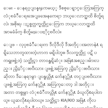
ေမး – ေနရပ္ျပန္ၾကမယ့္ ဒီစစ္ေရွာင္ေတြအတြက္
လံုၿခံဳေရးအေျခအေနကေရာ ဘယ္ေလာက္အထိ စိတ္ခ်ရ
လဲ၊ အစိုးရ၊ ႏွစ္ဖက္လက္နက္ကိုင္ေတြက ဘယ္ေလာက္အထိ
အာမခံခ်က္ စိတ္ခ်မႈေပးႏိုင္ၿပီလဲ။
ေျဖ – လုပ္ၿခံဳေရးက ဒီလိုဒီလို ဒီအတိုင္းအတာနဲ႔ ရ
ရွိသေဘာတူထားတဲ့ဟာက မရွိပါဘူး။ ဒီလက္နက္ကိုင္ ပဋိ ပ
ကၡျဖစ္ခဲ့တဲ့ သက္ဆိုင္ရာ တာ၀န္အရွိဆံုး အဖြဲ႔အစည္းမ်ားလ
ည္း ညွိႏႈိင္းၿပီးသား ျဖစ္တဲ့အတြက္ ညွိႏႈိင္းၿပီးသား
ဆိုတာ ဒီေနရာမွာ ျပန္မယ္လို႔ က်ေနာ္တို႔ တင္ျပၿပီးသား
ျဖစ္တဲ့အတြက္ က်ေနာ္တို႔ အတြက္ေတာ့ ဒါ အတိုင္း
အတာ တစ္ခုမွာ လံုၿခံဳတယ္လို႔ က်ေနာ္တို႔ ခံယူလို႔ရပါတ
ယ္။ ယူဆလို႔ရပါတယ္။ သက္ဆိုင္ရာ KIA/KIO အဖြဲ႔ ကိုလ