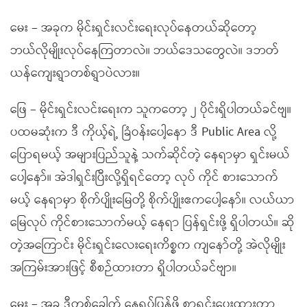
မေး – အခုက မိုင်းရှင်းလင်းရေးလုပ်နေတယ်ဆိုတော့
ဘယ်လိုမျိုးလုပ်နေကြတာလဲ။ ဘယ်ဒေသတွေလဲ။ ဒဘတ်
ယန်ကျေးရွာတစ်ရွာပဲလား။
ဖြေ – မိုင်းရှင်းလင်းရေးက သူကတော့ ၂ ပိုင်းရှိပါတယ်ခင်ဗျ။
ပထမဆုံးက ဒီ ကိုယ့်ရဲ့ ခြံဝန်းပေါ့နော ဒီ Public Area လို့
ပြောရမယ့် အများပြည်သူနဲ့ သက်ဆိုင်တဲ့ နေရာမှာ ရှင်းမယ်
ပေါ့နော်။ အဲဒါရှင်းပြီးလို့ရှိရင်တော့ လုပ် ကိုင် စားသောက်
မယ့် နေရာမှာ စိုက်ပျိုးမြေတို့ စိုက်ပျိုးဧကပေါ့နော်။ လယ်ယာ
မြေလုပ် ကိုင်စားသောက်မယ့် နေရာ ပြန်ရှင်းဖို့ ရှိပါတယ်။ ဆို
တဲ့အကြောင်း မိုင်းရှင်းလေးရေးကိစ္စက ကျနော်တို့ အဲလိုမျိုး
အကြမ်းအားဖြင့် စီစဉ်ထားတာ ရှိပါတယ်ခင်ဗျာ။
မေး – အခု ဒီတစ်ခေါက် နေရပ်ပြန်ဖို့ စာရင်းပေးထားတာ