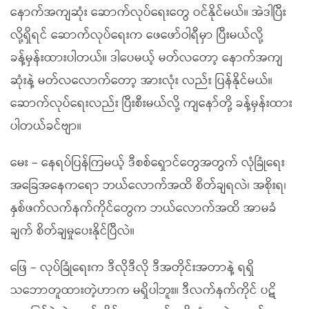
နောက်အကျဆုံး ဆောက်လုပ်ရေးတွေ ဝင်နိုင်မယ်။ အဲဒါပြီး
လို့ရှိရင် ဆောက်လုပ်ရေးက ဖေဖော်ဝါရီမှာ ပြီးမယ်လို့
ခန့်မှန်းထားပါတယ်။ ဒါပေမယ့် မတ်လတော့ နောက်အကျ
ဆုံးနဲ့ မတ်လလောက်တော့ အားလုံး လည်း ပြန်နိုင်မယ်။
ဆောက်လုပ်ရေးလည်း ပြီးစီးမယ်လို့ ကျနော်တို့ ခန့်မှန်းထား
ပါတယ်ခင်ဗျာ။
မေး – နေရပ်ပြန်ကြမယ့် ဒီစစ်ရှောင်တွေအတွက် လုံခြုံရေး
အခြေအနေကရော ဘယ်လောက်အထိ စိတ်ချရလဲ၊ အစိုးရ၊
နှစ်ဖက်လက်နက်ကိုင်တွေက ဘယ်လောက်အထိ အာမခံ
ချက် စိတ်ချမှုပေးနိုင်ပြီလဲ။
ဖြေ – လုပ်ခြုံရေးက ဒီလိုဒီလို ဒီအတိုင်းအတာနဲ့ ရရှိ
သဘောတူထားတဲ့ဟာက မရှိပါဘူး။ ဒီလက်နက်ကိုင် ပဋိ