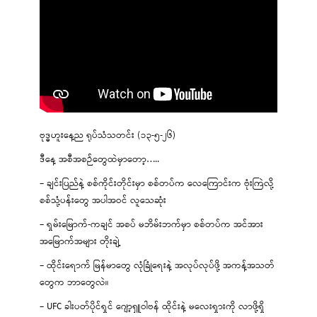
ဗုဒ္ဓဟူးနေ့ည ရုပ်သံသတင်း (၁၃-၅-၂၆)
ဒီနေ့ အစီအစဉ်တွေထဲမှာတော့…..
– ချင်းပြည်နဲ့ စစ်ကိုင်းတိုင်းမှာ စစ်တပ်က လေကြောင်းက ဗုံးကြဲလို့
စစ်သုံ့ပန်းတွေ အပါအဝင် လူသေဆုံး
– ရှမ်းမြောက်-ကချင် အစပ် မဘိမ်းဘက်မှာ စစ်တပ်က အင်အား
အမြောက်အများ တိုးချဲ့
– ထိုင်းရောက် မြန်မာတွေ လုံခြုံရေးနဲ့ အလုပ်လုပ်ဖို့ အကန့်အသတ်
တွေက ဘာတွေလဲ။
– UFC ခါးပတ်ပိုင်ရှင် ဂျော့ရှူဝါဗန် ထိုင်းနဲ့ မလေးရှားကို လာဖို့ရှိ