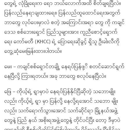
တွေရဲ့ လုံခြုံရေးက ရော ဘယ်လောက်အထိ စိတ်ချရပြီလဲ။
ပြန်လည်နေရာချထားရေး၊ ပြန်လည်ထူထောင်ရေးအတွက်
ဘာတွေ လုပ်ပေးမှာလဲ စတဲ့ အကြောင်းအရာ တွေ ကို ကချင်
ဒေသ စစ်ဘေးရှောင် ပြည်သူများအား ကူညီစောင့်ရှောက်
ရေး ကော်မတီ (KHCC) ရဲ့ ပြောရေးဆိုခွင့် ရှိသူ ဦးခါးလီကို
တွေ့ဆုံမေးမြန်းထားပါတယ်။
မေး – ကချင်စစ်ရှောင်တချို့ နေရပ်ပြန်ဖု့ိ စတင်ဆောင်ရွက်
နေပြီလို့ ကြားရတယ်။ အခု ဘာတွေ စလုပ်နေပြီလဲ။
ဖြေ – ကိုယ့်ရဲ့ ရွာမှာပဲ နေရပ်ပြန်နိုင်ပြီဆိုတဲ့ သဘောမျိုး
လည်း ကိုယ့်ရဲ့ ရွာ မှာ ပြန်လို့ နေလို့ရအောင် သဘော မျိုး
လည်း သက်ရောက်သွားအောင် သက်ဆိုင်ရာ မြို့နယ်အဖွဲ့
တွေနဲ့ ပြည် နယ် အစိုးရအဖွဲ့တွေနဲ့ တိုင်ပင်ပြီး တော့ ဒီမှာပဲ