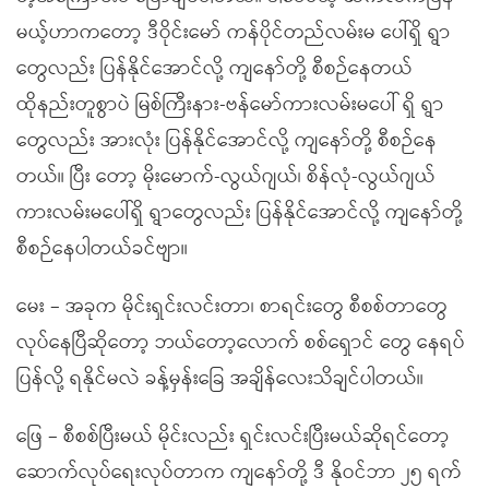
မယ့်ဟာကတော့ ဒီဝိုင်းမော် ကန်ပိုင်တည်လမ်းမ ပေါ်ရှိ ရွာ
တွေလည်း ပြန်နိုင်အောင်လို့ ကျနော်တို့ စီစဉ်နေတယ်
ထိုနည်းတူစွာပဲ မြစ်ကြီးနား-ဗန်မော်ကားလမ်းမပေါ် ရှိ ရွာ
တွေလည်း အားလုံး ပြန်နိုင်အောင်လို့ ကျနော်တို့ စီစဉ်နေ
တယ်။ ပြီး တော့ မိုးမောက်-လွယ်ဂျယ်၊ စိန်လုံ-လွယ်ဂျယ်
ကားလမ်းမပေါ်ရှိ ရွာတွေလည်း ပြန်နိုင်အောင်လို့ ကျနော်တို့
စီစဉ်နေပါတယ်ခင်ဗျာ။
မေး – အခုက မိုင်းရှင်းလင်းတာ၊ စာရင်းတွေ စီစစ်တာတွေ
လုပ်နေပြီဆိုတော့ ဘယ်တော့လောက် စစ်ရှောင် တွေ နေရပ်
ပြန်လို့ ရနိုင်မလဲ ခန့်မှန်းခြေ အချိန်လေးသိချင်ပါတယ်။
ဖြေ – စီစစ်ပြီးမယ် မိုင်းလည်း ရှင်းလင်းပြီးမယ်ဆိုရင်တော့
ဆောက်လုပ်ရေးလုပ်တာက ကျနော်တို့ ဒီ နိုဝင်ဘာ ၂၅ ရက်