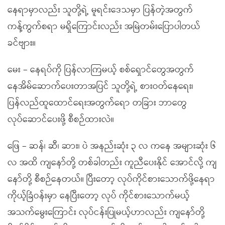
နေရာမှာလည်း သူတို့ရဲ့ မူရင်းဒေသမှာ ပြန်တဲ့အတွက်
ကန့်ကွက်စရာ မရှိကြောင်းလည်း အမြဲတမ်းပြောပါတယ်
ခင်ဗျား။
မေး – နေရပ်ကို ပြန်လာကြမယ့် စစ်ရှောင်တွေအတွက်
နေအိမ်ဆောက်ပေးတာအပြင် သူတို့ရဲ့ စားဝတ်နေရေး၊
ပြန်လည်ထူထောင်ရေးအတွက်ရော တခြား ဘာတွေ
လုပ်ဆောင်ပေးဖို့ စီစဉ်ထားလဲ။
ဖြေ – ဆန်၊ ဆီ၊ ဆား၊ ပဲ အနည်းဆုံး ၃ လ ကနေ အများဆုံး ၆
လ အထိ ကျနော်တို့ တစ်ခါတည်း ကူညီပေးနိုင် အောင်လို့ ကျ
နော်တို့ စီစဉ်နေတယ်။ ပြီးတော့ လုပ်ကိုင်စားသောက်ဖို့နေရာ
ကိုယ့်ခြံဝန်းမှာ နေပြီးတော့ လုပ် ကိုင်စားသောက်မယ့်
အသက်မွေးကြောင်း လုပ်ငန်းပြုမယ့်ဟာလည်း ကျနော်တို့