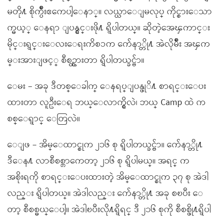
မတို႔ စိုက္ပ်ိဳးဧကေပါ့ေနာ္။ လယ္ယာေျမလုပ္ ကိုင္စားေသာ
က္မယ့္ ေနရာ ျပန္ရွင္းဖို႔ ရွိပါတယ္။ ဆိုတဲ့အေၾကာင္း
မိုင္းရွင္းေလးေရးကိစၥက က်ေနာ္တို႔ အဲလိုမ်ိဳး အၾက
မ္းအားျဖင့္ စီစဥ္ထားတာ ရွိပါတယ္ခင္ဗ်ာ။
ေမး – အခု ဒီတစ္ေခါက္ ေနရပ္ျပန္ဖုိ႔ စာရင္းေပး
ထားတာ လူဦးေရ ဘယ္ေလာက္ရွိလဲ၊ ဘယ္ Camp ထဲ က
စစ္ေရွာင္ ေတြလဲ။
ေျဖ – အိမ္ေထာင္စုက ၂၁၆ စု ရွိပါတယ္ခင္ဗ်ာ။ က်ေနာ္တို႔
ဒီေန႔ လာစီစစ္တာကေတာ့ ၂၁၆ စု ရွိပါမယ္။ အရင္ က
အစိုးရကို စာရင္းေပးထားတဲ့ အိမ္ေထာင္စုက ၃၇ စု အဲဒါ
လည္း ရွိပါတယ္။ အဲဒါလည္း က်ေနာ္တို႔ အခု စၿပီး ေ
တာ့ စီစစ္မယ္ေပါ့။ အဲဒါၿပီးလို႔ရွိရင္ ဒီ ၂၁၆ စုကို စီစစ္ဖို႔ရွိပါ