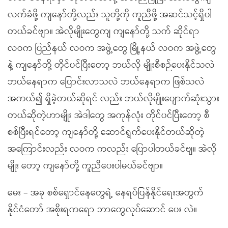
လက်ခံဖို့ ကျနော်တို့လည်း သူတို့ကို ကူညီဖို့ အဆင်သင့်ရှိပါ
တယ်ခင်ဗျာ။ အဲလိုမျိုးတွေကျ ကျနော်တို့ သက် ဆိုင်ရာ
လဝက ပြည်နယ် လဝက အဖွဲ့တွေ မြို့နယ် လဝက အဖွဲ့တွေ
နဲ့ ကျနော်တို့ တိုင်ပင်ပြီးတော့ ဘယ်လို မျိုးစီစဉ်ပေးနိုင်သလဲ
ဘယ်နေရာက ပြောင်းလာသလဲ ဘယ်နေရာက ဖြစ်သလဲ
အကယ်၍ ရှိခဲ့တယ်ဆိုရင် လည်း ဘယ်လိုမျိုးပျောက်ဆုံးသွား
တယ်ဆိုတဲ့ဟာမျိုး အဲဒါတွေ အကုန်လုံး တိုင်ပင်ပြီးတော့ စီ
စစ်ပြီးရင်တော့ ကျနော်တို့ ဆောင်ရွက်ပေးနိုင်တယ်ဆိုတဲ့
အကြောင်းလည်း လဝက ကလည်း ပြောပါတယ်ခင်ဗျ။ အဲလို
မျိုး တော့ ကျနော်တို့ ကူညီပေးပါမယ်ခင်ဗျာ။
မေး – အခု စစ်ရှောင်နေတွေရဲ့ နေရပ်ပြန်နိုင်ရေးအတွက်
နိုင်ငံတော် အစိုးရကရော ဘာတွေလုပ်ဆောင် ပေး လဲ။