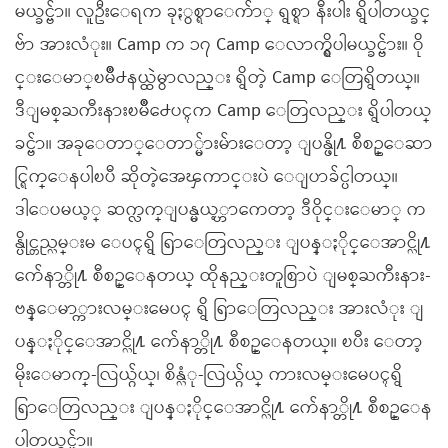
မယ္ခင္ဗ်ာ။ လူဦးေရက ခုႏွစ္ရာေက်ာ္ ရွစ္ရာ နီးပါး ရွိပါတယ္ခင္
ဗ်ာ အားလံုး။ Camp က ၁၇ Camp ေလာက္ရွိပါမယ္ခင္ဗ်ား။ ဝို
င္းေမာ္ၿမိဳ႕နယ္ထဲမွာလည္း ရွိတဲ့ Camp ေတြရွိတယ္။
ဒီျမစ္ႀကီးနားၿမိဳ႕ေပၚက Camp ေတြလည္း ရွိပါတယ္
ခင္ဗ်ာ။ အခုေတာ္ေတာ္မ်ားမ်ားေတာ့ ျပန္ဖို႔ စီစဥ္ေဆာ
င္ရြက္ေနပါၿပီ ဆိုတဲ့အေၾကာင္းပဲ ေျပာခ်င္ပါတယ္။
ဒါေပမယ့္ ဆက္လက္ျပန္မယ့္ဟာကေတာ့ ဒီဝိုင္းေမာ္ က
န္ပိုင္တည္လမ္းမ ေပၚရွိ ရြာေတြလည္း ျပန္ႏိုင္ေအာင္လို႔
က်ေနာ္တို႔ စီစဥ္ေနတယ္ ထိုနည္းတူစြာပဲ ျမစ္ႀကီးနား-
ဗန္ေမာ္ကားလမ္းမေပၚ ရွိ ရြာေတြလည္း အားလံုး ျ
ပန္ႏိုင္ေအာင္လို႔ က်ေနာ္တို႔ စီစဥ္ေနတယ္။ ၿပီး ေတာ့
မိုးေမာက္-လြယ္ဂ်ယ္၊ စိန္လံု-လြယ္ဂ်ယ္ ကားလမ္းမေပၚရွိ
ရြာေတြလည္း ျပန္ႏိုင္ေအာင္လို႔ က်ေနာ္တို႔ စီစဥ္ေန
ပါတယ္ခင္ဗ်ာ။