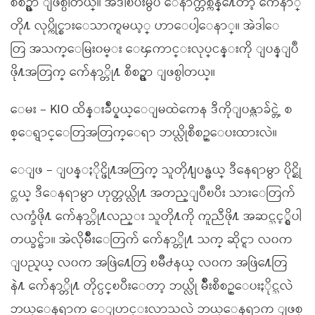
စီစဥ္မွာ ျဖစ္ပါတယ္။ အဲဒါၿပီးမွပဲ ေနာက္တစ္ကန္႔ေတာ့ က်ေနာ္
တို႔ လုပ္ကိုင္စားေသာက္ရမယ့္ ဟာေပါ့ေနာ္။ အဲဒါေ
တြ အသက္ေမြး၀မ္း ေၾကာင္းလုပ္ငန္းကို ျပန္ျပဳ
ဖို႔အတြက္ က်ေနာ္တို႔ စီစဥ္မွာ ျဖစ္ပါတယ္။
ေမး – KIO ထိန္းခ်ဳပ္နယ္ေျမထဲကေန ဒီကိုျပန္လာခ်င္တဲ့ စ
စ္ေရွာင္ေတြအတြက္ေရာ ဘယ္လိုစီစဥ္ေပးထားလဲ။
ေျဖ – ျပန္ႏိုင္ဖို႔အတြက္ သူတို႔ျပန္မယ္ ဒီေနရာမွာ ပိုင္ဆို
င္တယ္ ဒီေနရာမွာ ဟုတ္တယ္လို႔ အတည္ျပဳၿပီး သားေတြက်
လက္ခံဖို႔ က်ေနာ္တို႔လည္း သူတို႔ကို ကူညီဖို႔ အဆင္သင့္ရွိပါ
တယ္ခင္ဗ်ာ။ အဲလိုမ်ိဳးေတြက် က်ေနာ္တို႔ သက္ ဆိုင္ရာ လ၀က
ျပည္နယ္ လ၀က အဖြဲ႔ေတြ ၿမိဳ႕နယ္ လ၀က အဖြဲ႔ေတြ
နဲ႔ က်ေနာ္တို႔ တိုင္ပင္ၿပီးေတာ့ ဘယ္လို မ်ိဳးစီစဥ္ေပးႏိုင္သလဲ
ဘယ္ေနရာက ေျပာင္းလာသလဲ ဘယ္ေနရာက ျဖစ္