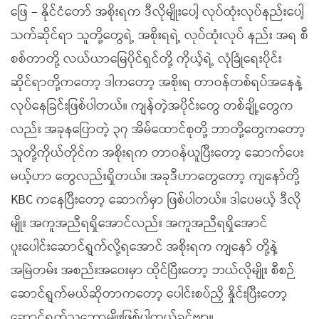
ဖြေ – နိုင်ငံတော် အစိုးရက ဒီလိုမျိုးပေါ့ လုပ်ထုံးလုပ်နည်းပေါ့
သက်ဆိုင်ရာ သူတို့တွေရဲ့ အစိုးရရဲ့ လုပ်ထုံးလုပ် နည်း အရ စီ
စစ်တာတို့ လယ်ယာမြေပိုင်ရှင်တို့ ကိုယ့်ရဲ့ လုံခြုံရေးပိုင်း
ဆိုင်ရာတို့ကတော့ ဒါကတော့ အစိုးရ တာဝန်တစ်ရပ်အနေနဲ့
လုပ်နေခြင်းဖြစ်ပါတယ်။ ကျန်တဲ့အပိုင်းတွေ တစ်ချို့တွေက
လည်း အခုနပြောတဲ့ ၃၇ အိမ်ထောင်စုတို့ ဘာတို့တွေကတော့
သူတို့ကိုယ်တိုင်က အစိုးရက တာဝန်ယူပြီးတော့ ဆောက်ပေး
မယ့်ဟာ တွေလည်းရှိတယ်။ အခုဒီဟာတွေတော့ ကျနော်တို့
KBC ကနေပြီးတော့ ဆောက်မှာ ဖြစ်ပါတယ်။ ဒါပေမယ့် ဒီလို
မျိုး အကူအညီရရှိအောင်လည်း အကူအညီရရှိအောင်
ပူးပေါင်းဆောင်ရွက်လို့ရအောင် အစိုးရက ကျနော် တို့နဲ့
အမြဲတမ်း အစည်းအဝေးမှာ ထိုင်ပြီးတော့ ဘယ်လိုမျိုး စီစဉ်
ဆောင်ရွက်မယ်ဆိုတာကတော့ ပေါင်းစပ်ညှိ နှိုင်းပြီးတော့
ဆောင်ရွက်သဘောမျိုးဖြစ်ပါတယ်ခင်ဗျာ။