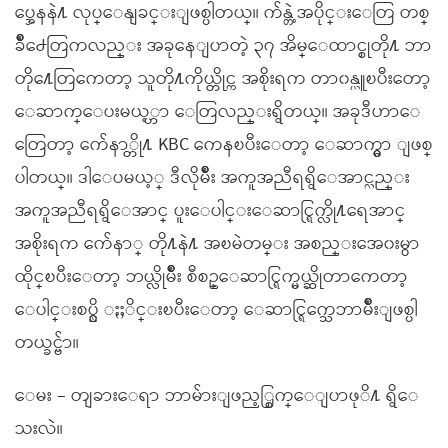
ပ္အေနနဲ႔ လုပ္ေနျခင္းျဖစ္ပါတယ္။ က်န္တဲ့အပိုင္းေတြ တစ္
ခ်ိဳ႕ေတြကလည္း အခုနေျပာတဲ့ ၃၇ အိမ္ေထာင္စုတို႔ ဘာ
တို႔ေတြကေတာ့ သူတို႔ကိုယ္တိုင္က အစိုးရက တာ၀န္ယူၿပီးေတာ့
ေဆာက္ေပးမယ့္ဟာ ေတြလည္းရွိတယ္။ အခုဒီဟာေ
တြေတာ့ က်ေနာ္တို႔ KBC ကေနၿပီးေတာ့ ေဆာက္မွာ ျဖစ္
ပါတယ္။ ဒါေပမယ့္ ဒီလိုမ်ိဳး အကူအညီရရွိေအာင္လည္း
အကူအညီရရွိေအာင္ ပူးေပါင္းေဆာင္ရြက္လို႔ရေအာင္
အစိုးရက က်ေနာ္ တို႔နဲ႔ အၿမဲတမ္း အစည္းအေ၀းမွာ
ထိုင္ၿပီးေတာ့ ဘယ္လိုမ်ိဳး စီစဥ္ေဆာင္ရြက္မယ္ဆိုတာကေတာ့
ေပါင္းစပ္ညွိ ႏႈိင္းၿပီးေတာ့ ေဆာင္ရြက္သေဘာမ်ိဳးျဖစ္ပါ
တယ္ခင္ဗ်ာ။
ေမး – တျခားေရာ ဘာမ်ားျဖည့္စြက္ေျပာဖုိ႔ ရွိေ
သးလဲ။