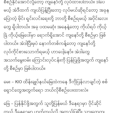
စီစဉ်နိုင်အောင်လို့တော့ ကျနော်တို့ လုပ်ထားပါတယ်။ ဒါပေ
မယ့် အဲဒီထက် ကျယ်ပြန့်ပြီးတော့ လုပ်မယ်ဆိုရင်တော့ အခုန
ပြောတဲ့ မိုင်း ရှင်းလင်းရေးတို့ ဘာတို့ စီစဉ်ရမယ့် အပိုင်းလေး
တွေ ရှိပါတယ်။ အခု ပထမဆုံး အနေနဲ့တော့ ကိုယ်ရပ် ကိုယ့်
ခြံ ကိုယ့်မြေပေါ်မှာ ရောက်ရှိအောင် ကျနော်တို့ စီစဉ်မှာ ဖြစ်
ပါတယ်။ အဲဒါပြီးမှပဲ နောက်တစ်ကန့်တော့ ကျနော်တို့
လုပ်ကိုင်စားသောက်ရမယ့် ဟာပေါ့နော်။ အဲဒါတွေ
အသက်မွေးဝမ်း ကြောင်းလုပ်ငန်းကို ပြန်ပြုဖို့အတွက် ကျနော်
တို့ စီစဉ်မှာ ဖြစ်ပါတယ်။
မေး – KIO ထိန်းချုပ်နယ်မြေထဲကနေ ဒီကိုပြန်လာချင်တဲ့ စစ်
ရှောင်တွေအတွက်ရော ဘယ်လိုစီစဉ်ပေးထားလဲ။
ဖြေ – ပြန်နိုင်ဖို့အတွက် သူတို့ပြန်မယ် ဒီနေရာမှာ ပိုင်ဆိုင်
တယ် ဒီနေရာမှာ ဟုတ်တယ်လို့ အတည်ပြုပြီး သားတွေကျ