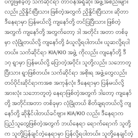
ပက္ခဖြစ်ခဲ့တဲ့ သက်ဆိုင်ရာ တာဝန်အရှိဆုံး အဖွဲ့အစည်းများ
လည်း ညှိနှိုင်းပြီးသား ဖြစ်တဲ့အတွက် ညှိနှိုင်းပြီးသား ဆိုတာ
ဒီနေရာမှာ ပြန်မယ်လို့ ကျနော်တို့ တင်ပြပြီးသား ဖြစ်တဲ့
အတွက် ကျနော်တို့ အတွက်တော့ ဒါ အတိုင်း အတာ တစ်ခု
မှာ လုံခြုံတယ်လို့ ကျနော်တို့ ခံယူလို့ရပါတယ်။ ယူဆလို့ရပါ
တယ်။ သက်ဆိုင်ရာ KIA/KIO အဖွဲ့ ကိုလည်း ကျနော်တို့ ဒီ
၁၇ ရွာမှာ ပြန်မယ်လို့ ပြောတဲ့အပိုင်း သူတို့လည်း သဘောတူ
ပြီးသား ရွာဖြစ်တယ်။ သက်ဆိုင်ရာ အစိုးရ အဖွဲ့တွေလည်း
တပ်ပိုင်းဆိုင်ရာကအစ အကုန်လုံး ဒီနေရာမှာ ပြန်မယ်လို့
အားလုံး သဘောတူတဲ့ နေရာဖြစ်တဲ့အတွက် ဒါတော့ ကျနော်
တို့ အတိုင်းအတာ တစ်ခုမှာ လုံခြုံတယ် စိတ်ချရတယ်လို့ ကျ
နော်တို့ ဆိုနိုင်ပါတယ်ခင်ဗျာ။ KIA/KIO လည်း ဒီနေရာက
ပြည်သူတွေဖြစ်တဲ့အတွက် ဘယ်နေရာ ရောက်ရောက် သူတို့
က သူတို့ပြန်ချင်တဲ့နေရာမှာ ပြန်လို့ရပါတယ်။ သူတို့နေချင်တဲ့