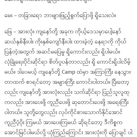
မေး – တခြားရော ဘာများဖြည့်စွက်ပြောဖို့ ရှိသေးလဲ။
ဖြေ – အားလုံး ကျနော်တို့ အခုက ကိုယ့်ဒေသမှာပေါ့နော်
ဆယ်နှစ်နီးပါး ကိုးနှစ်ကျော်နီးပါး ထားခဲ့တဲ့ နေရာကို ကိုယ်
ပြန်တဲ့အတွက် အဆင်မပြေမှု ရှိကောင်းလည်း ရှိပါမယ်။
လုံခြုံရေးပိုင်းဆိုင်ရာ စိတ်ပူပန်တာလည်း ရှိ ကောင်းရှိပါလိမ့်
မယ်။ ဒါပေမယ့် ကျနော်တို့ Camp ထဲမှာ အကြာကြီး နေသွား
တာထက် စာရင်တော့ အများကြီး ကောင်းပါတယ်။ ပြီးတော့
လည်း ကျနော်တို့ အားလုံးလည်း သက်ဆိုင်ရာ ပြည်သူလူထု
ကလည်း အားပေးဖို့ ကူညီပေးဖို့ ဆုတောင်းပေးဖို့ အရေးကြီး
ပါတယ်။ သူတို့တွေလည်း လုပ်ကိုင်စားသောက်နိုင်အောင်
ကူညီပံ့ပိုး ကြမယ် အားပေးကြမယ် ဆိုရင်တော့ ဒီကိစ္စက
အောင်မြင်ပါမယ်လို့ ယုံကြည်ကြောင်း အားလုံးကို ပြောချင် ပါ