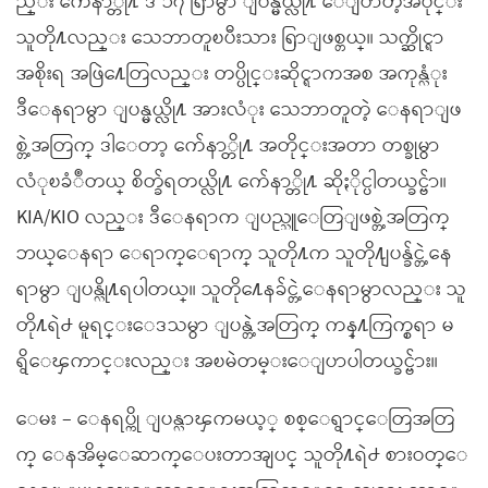
ည္း က်ေနာ္တို႔ ဒီ ၁၇ ရြာမွာ ျပန္မယ္လို႔ ေျပာတဲ့အပိုင္း
သူတို႔လည္း သေဘာတူၿပီးသား ရြာျဖစ္တယ္။ သက္ဆိုင္ရာ
အစိုးရ အဖြဲ႔ေတြလည္း တပ္ပိုင္းဆိုင္ရာကအစ အကုန္လံုး
ဒီေနရာမွာ ျပန္မယ္လို႔ အားလံုး သေဘာတူတဲ့ ေနရာျဖ
စ္တဲ့အတြက္ ဒါေတာ့ က်ေနာ္တို႔ အတိုင္းအတာ တစ္ခုမွာ
လံုၿခံဳတယ္ စိတ္ခ်ရတယ္လို႔ က်ေနာ္တို႔ ဆိုႏိုင္ပါတယ္ခင္ဗ်ာ။
KIA/KIO လည္း ဒီေနရာက ျပည္သူေတြျဖစ္တဲ့အတြက္
ဘယ္ေနရာ ေရာက္ေရာက္ သူတို႔က သူတို႔ျပန္ခ်င္တဲ့ေန
ရာမွာ ျပန္လို႔ရပါတယ္။ သူတို႔ေနခ်င္တဲ့ေနရာမွာလည္း သူ
တို႔ရဲ႕ မူရင္းေဒသမွာ ျပန္တဲ့အတြက္ ကန္႔ကြက္စရာ မ
ရွိေၾကာင္းလည္း အၿမဲတမ္းေျပာပါတယ္ခင္ဗ်ား။
ေမး – ေနရပ္ကို ျပန္လာၾကမယ့္ စစ္ေရွာင္ေတြအတြ
က္ ေနအိမ္ေဆာက္ေပးတာအျပင္ သူတို႔ရဲ႕ စားဝတ္ေ