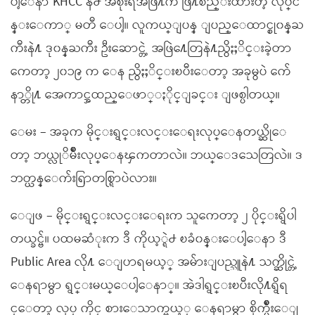
ပါ့ေနာ KHCC နဲ႕ အစိုးရအဖြဲ႔က ဖြဲ႔စည္းထားတဲ့ လုပ္င
န္းေကာ္ မတီ ေပါ့။ လူကယ္ျပန္ ျပည္ေထာင္စု၀န္ႀ
ကီးနဲ႔ ဒု၀န္ႀကီး ဦးေဆာင္တဲ့ အဖြဲ႔ေတြနဲ႔ညွိႏႈိင္းခဲ့တာ
ကေတာ့ ၂၀၁၉ က ေန ညွိႏႈိင္းၿပီးေတာ့ အခုမွပဲ က်ေ
နာ္တို႔ အေကာင္အထည္ေဖာ္ႏိုင္ျခင္း ျဖစ္ပါတယ္။
ေမး – အခုက မိုင္းရွင္းလင္းေရးလုပ္ေနတယ္ဆိုေ
တာ့ ဘယ္လုိမ်ိဳးလုပ္ေနၾကတာလဲ။ ဘယ္ေဒသေတြလဲ။ ဒ
ဘတ္ယန္ေက်းရြာတစ္ရြာပဲလား။
ေျဖ – မိုင္းရွင္းလင္းေရးက သူကေတာ့ ၂ ပိုင္းရွိပါ
တယ္ခင္ဗ်။ ပထမဆံုးက ဒီ ကိုယ့္ရဲ႕ ၿခံ၀န္းေပါ့ေနာ ဒီ
Public Area လို႔ ေျပာရမယ့္ အမ်ားျပည္သူနဲ႔ သက္ဆိုင္တဲ့
ေနရာမွာ ရွင္းမယ္ေပါ့ေနာ္။ အဲဒါရွင္းၿပီးလို႔ရွိရ
င္ေတာ့ လုပ္ ကိုင္ စားေသာက္မယ့္ ေနရာမွာ စိုက္ပ်ိဳးေျ