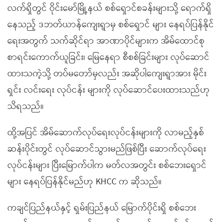
လက်ရှိတွင် ဝိုင်းမော်မြို့နယ် စစ်ရှောင်စခန်းများသို့ ရောက်ရှိ
နေသည့် ဒဘတ်ယာန်ကျေးရွာမှ စစ်ရှောင် များ နေရပ်ပြန်နိုင်
ရေးအတွက် သက်ဆိုင်ရာ အာဏာပိုင်များက အိမ်ထောင်စု
စာရင်းကောက်ယူခြင်း၊ မြေနေရာ စီစစ်ခြင်းများ လုပ်ဆောင်
ထားသကဲ့သို့ တပ်မတော်မှလည်း အဆိုပါကျေးရွာအား မိုင်း
ရှင်း လင်းရေး လုပ်ငန်း များကို လုပ်ဆောင်ပေးထားသည်ဟု
သိရသည်။
ထို့အပြင် အိမ်ဆောက်လုပ်ရေးလုပ်ငန်းများကို လာမည့်နှစ်
ဆန်းပိုင်းတွင် လုပ်ဆောင်သွားမည်ဖြစ်ပြီး ဆောက်လုပ်ရေး
လုပ်ငန်းများ ပြီးမြောက်ပါက မတ်လအတွင်း စစ်ဘေးရှောင်
များ နေရပ်ပြန်နိုင်မည်ဟု KHCC က ဆိုသည်။
ကချင်ပြည်နယ်နှင့် ရှမ်းပြည်နယ် မြောက်ပိုင်းရှိ စစ်ဘေး