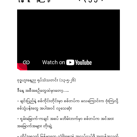
ဗုဒ္ဓဟူးနေ့ည ရုပ်သံသတင်း (၁၃-၅-၂၆)
ဒီနေ့ အစီအစဉ်တွေထဲမှာတော့…..
– ချင်းပြည်နဲ့ စစ်ကိုင်းတိုင်းမှာ စစ်တပ်က လေကြောင်းက ဗုံးကြဲလို့
စစ်သုံ့ပန်းတွေ အပါအဝင် လူသေဆုံး
– ရှမ်းမြောက်-ကချင် အစပ် မဘိမ်းဘက်မှာ စစ်တပ်က အင်အား
အမြောက်အများ တိုးချဲ့
– ထိုင်းရောက် မြန်မာတွေ လုံခြုံရေးနဲ့ အလုပ်လုပ်ဖို့ အကန့်အသတ်