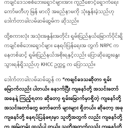
ကချင်ဒေသစစ်ဘေးရှောင်များအား ကူညီစောင့်ရှောက်ရေး
ကော်မတီဟု မြန် မာလို အမည်နာမကို သုံးနှုန်းခဲ့သည်ဟု
ဒေါက်တာခါလမ်ဆမ်ဆွမ်က ဆိုသည်။
ထို့စကားလုံး အသုံးအနှုန်းအတိုင်း ရှမ်းပြည်နယ်မြောက်ပိုင်းရှိ
ကချင်စစ်ဘေးရှောင်များ နေရပ်ပြန်ရေးအ တွက် NRPC က
နေတစ်ဆင့် ရှမ်းပြည်နယ်အစိုးရနှင့်လည်း ပြောဆိုဆွေးနွေး
သွားရန်ရှိသည်ဟု KHCC ဥက္ကဋ္ဌ က ပြောသည်။
ဒေါက်တာခါလမ်ဆမ်ဆွန် က
“ကချင်ဒေသဆိုတာ ရှမ်း
မြောက်လည်း ပါတယ်။ နောက်ပြီး ကျနော်တို့ အသင်းတော်
အနေနဲ့ ကြည့်ရတာ ဆိုတော့ ရှမ်းမြောက်မှာရှိတဲ့ ကျနော်တို့
အသင်းတော်တွေ တော်တော် များများ ရှိတယ်။ ဆိုတော့ အခု
ကျနော်တို့ နေရပ်ပြန်ရေးမှာ သူတို့အတွက် လည်း ကျနော်တို့
က အမြဲတမ်း ထည့်ပါ တယ်။ သူတို့အတွက်လည်း ကျနော်တို့