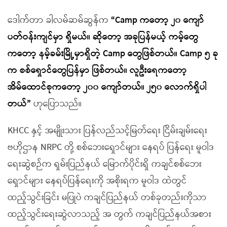
ဒေါက်တာ ခါလမ်ဆမ်ဆွန်က
“Camp ကတော့ ၂၀ ကျော်
ပတ်ဝန်းကျင်မှာ ရှိမယ်။ ဆိုတော့ အခုပြန်မယ့် ကမ့်တွေ
ကတော့ နမ့်ခမ်းမြို့မှာရှိတဲ့ Camp တွေဖြစ်တယ်။ Camp ၅ ခု
က စစ်ရှောင်တွေပြန်မှာ ဖြစ်တယ်။ လူဦးရေကတော့
အိမ်ထောင်စုကတော့ ၂၀၀ ကျော်တယ်။ ၂၅၀ လောက်ရှိပါ
တယ်”
ဟုပြောသည်။
KHCC နှင့် အမျိုးသား ပြန်လည်သင့်မြတ်ရေး ငြိမ်းချမ်းရေး
ဗဟိုဌာန NRPC တို့ စစ်ဘေးရှောင်များ နေရပ် ပြန်ရေး မူဝါဒ
ရေးဆွဲစဉ်က ရှမ်းပြည်နယ် မြောက်ပိုင်းရှိ ကချင်စစ်ဘေး
ရှောင်များ နေရပ်ပြန်ရေးကို အစိုးရက မူဝါဒ ထဲတွင်
ထည့်သွင်းခြင်း မပြုပဲ ကချင်ပြည်နယ် တစ်ခုတည်းကိုသာ
ထည့်သွင်းရေးဆွဲလာသည့် အ တွက် ကချင်ပြည်နယ်အစား