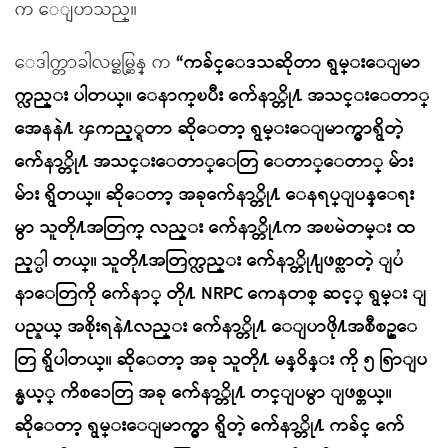
က ေျပာသည္။
ေဒါက္တာခါလမ္ဆမ္ဆြန္ က
“ကခ်င္ေဒသဆိုတာ ရွမ္းေျမာ
က္လည္း ပါတယ္။ ေနာက္ၿပီး က်ေနာ္တို႔ အသင္းေတာ္
အေနနဲ႔ ၾကည့္ရတာ ဆိုေတာ့ ရွမ္းေျမာက္မွာရွိတဲ့
က်ေနာ္တို႔ အသင္းေတာ္ေတြ ေတာ္ေတာ္ မ်ား
မ်ား ရွိတယ္။ ဆိုေတာ့ အခုက်ေနာ္တို႔ ေနရပ္ျပန္ေရး
မွာ သူတို႔အတြက္ လည္း က်ေနာ္တို႔က အၿမဲတမ္း ထ
ည့္ပါ တယ္။ သူတို႔အတြက္လည္း က်ေနာ္တို႔ျဖစ္လာတဲ့ ျပႆ
နာေတြကို က်ေနာ္ တို႔ NRPC ကေနတစ္ ဆင့္ ရွမ္း ျ
ပည္နယ္ အစိုးရနဲ႔လည္း က်ေနာ္တို႔ ေျပာဖို႔အစီစဥ္ေ
တြ ရွိပါတယ္။ ဆိုေတာ့ အခု သူတို႔ မန္ဝိန္း ကို ၅ ရြာျပ
န္မယ့္ ကိစၥေတြ အခု က်ေနာ္တို႔ တင္ျပမွာ ျဖစ္တယ္။
ဆိုေတာ့ ရွမ္းေျမာက္မွာ ရွိတဲ့ က်ေနာ္တို႔ ကခ်င္ က်ေ