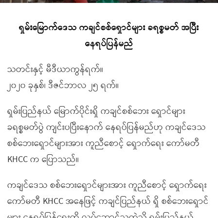
ရှမ်းမြောက်ဒေသ ကချင်စစ်ရှောင်များ ခရစ္စမတ် အပြီး
နေရပ်ပြန်မည်
သတင်းနှင့် မီဒီယာကွန်ရက်။
၂၀၂၀ ခုနှစ်၊ ဒီဇင်ဘာလ ၂၅ ရက်။
ရှမ်းပြည်နယ် မြောက်ပိုင်းရှိ ကချင်စစ်ဘေး ရှောင်များ
ခရစ္စမတ်ပွဲ ကျင်းပပြီးနောက် နေရပ်ပြန်မည်ဟု ကချင်ဒေသ
စစ်ဘေးရှောင်များအား ကူညီစောင့် ရှောက်ရေး ကော်မတီ
KHCC က ပြောသည်။
ကချင်ဒေသ စစ်ဘေးရှောင်များအား ကူညီစောင့် ရှောက်ရေး
ကော်မတီ KHCC အနေဖြင့် ကချင်ပြည်နယ် ရှိ စစ်ဘေးရှောင်
များ နေရပ်ပြန်ရေးကို လုပ်ဆောင်သကဲ့သို့ ရှမ်းပြည်နယ်