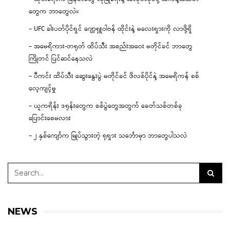
တွေက ဘာတွေလဲ။
– UFC ခါးပတ်ပိုင်ရှင် ဂျော့ရှူဝါဗန် ထိုင်းနဲ့ မလေးရှားကို လာဖို့ရှိ
– အမေရိကား-တရုတ် ထိပ်သီး အစည်းအဝေး မတိုင်ခင် ဘာတွေ
ကြိုတင် ပြင်ဆင်နေသလဲ
– ပီကင်း ထိပ်သီး ဆွေးနွေးပွဲ မတိုင်ခင် ဖိလစ်ပိုင်နဲ့ အမေရိကန် စစ်
လေ့ကျင့်မှု
– ယူကရိန်း ဒရုန်းတွေက စစ်ပွဲတွေအတွက် ခေတ်သစ်တစ်ခု
ပြောင်းစေမလား
– ၂ နှစ်ကျော်က မြုပ်သွားတဲ့ ရုရှား သင်္ဘောမှာ ဘာတွေပါသလဲ
NEWS