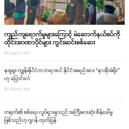
ကျည်ကျရောက်မှုများကြောင့် မဲဆောက်နယ်စပ်ကို
ထိုင်းအာဏာပိုင်များ ကွင်းဆင်းစစ်ဆေး
August 5, 2026
နအူရူး ကျွန်းနိုင်ငံက တရားဝင် နိုင်ငံအမည်အား “နာအိုအဲရိုး”
ဟု ပြောင်းလဲ
August 5, 2026
တရုတ်၏ စစ်ရေး လှုပ်ရှားမှုသည် အကြီးမားဆုံး စိန်ခေါ်မှု
ဖြစ်သည်ဟု ဂျပန် ထုတ်ပြန်