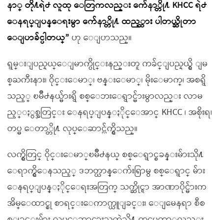
နာ္ တို႔ရဲ႕ လူထု ေတြကလည္း က်ေနာ္တို႔ KHCC ရဲ႕
ေနရပ္ျပန္ေရးမွာ က်ေနာ္တို႔ ထည့္ထား ပါတယ္ဆိုတာ
ေျပာခ်င္ပါတယ္”
ဟု ေျပာသည္။
ရွမ္းျပည္နယ္ေျမာက္ပိုင္းနည္းတူ ကခ်င္ျပည္နယ္ရွိ ျမ
စ္ႀကီးနား၊ ဝိုင္းေမာ္၊ ဗန္းေမာ္၊ မိုးေမာက္၊ အစရွိ
သည့္ ၿမိဳ႕နယ္မ်ားရွိ စစ္ေဘးေရွာင္မ်ားမွာလည္း လာမ
ည့္ႏွစ္အတြင္း ေနရပ္ျပန္ႏိုင္ေအာင္ KHCC ၊ အစိုးရ၊
တပ္မ ေတာ္တို႔ လုပ္ေဆာင္လ်က္ရွိသည္။
လက္ရွိတြင္ ဝိုင္းေမာ္ၿမိဳ႕နယ္ စစ္ေရွာင္စခန္းမ်ားသို႔
ေရာက္ရွိေနသည့္ ဒဘတ္ယာန္ေက်းရြာမွ စစ္ေရွာင္ မ်ား
ေနရပ္ျပန္ႏိုင္ေရးအတြက္ သက္ဆိုင္ရာ အာဏာပိုင္မ်ားက
အိမ္ေထာင္စု စာရင္းေကာက္ယူျခင္း၊ ေျမေနရာ စီစ
စ္ျခင္းမ်ား လုပ္ေဆာင္ထားသကဲ့သို႔ တပ္မေတာ္မွလည္း