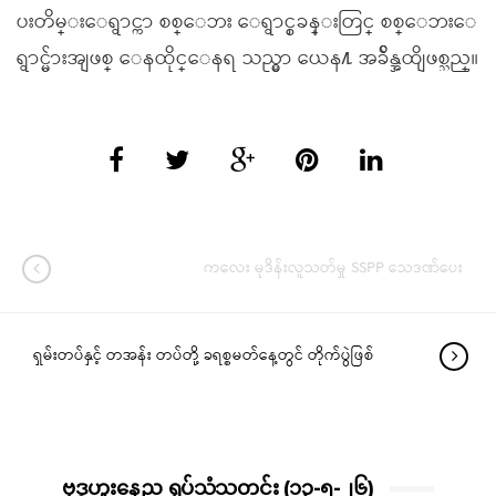
ပးတိမ္းေရွာင္ကာ စစ္ေဘး ေရွာင္စခန္းတြင္ စစ္ေဘးေ
ရွာင္မ်ားအျဖစ္ ေနထိုင္ေနရ သည္မွာ ယေန႔ အခ်ိန္အထိျဖစ္သည္။
ကလေး မုဒိန်းလူသတ်မှု SSPP သေဒဏ်ပေး
ရှမ်းတပ်နှင့် တအန်း တပ်တို့ ခရစ္စမတ်နေ့တွင် တိုက်ပွဲဖြစ်
ဗုဒ္ဓဟူးနေ့ည ရုပ်သံသတင်း (၁၃-၅-၂၆)