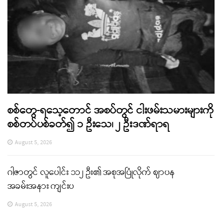
စစ်တွေ-ရသေ့တောင် အစပ်တွင် ငါးဖမ်းသမားများကို
စစ်တပ်ပစ်ခတ်၍ ၁ ဦးသေ၊ ၂ ဦးဒဏ်ရာရ
August 5, 2026
ဂါဇာတွင် လူပေါင်း ၁၁၂ ဦး၏ အစုအပြုံလိုက် ဈာပန
အခမ်းအနား ကျင်းပ
August 5, 2026