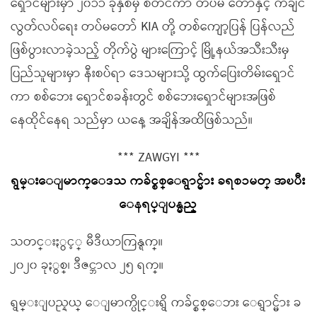
ရှောင်များမှာ ၂၀၁၁ ခုနှစ်မှ စတင်ကာ တပ်မ တော်နှင့် ကချင်
လွတ်လပ်ရေး တပ်မတော် KIA တို့ တစ်ကျော့ပြန် ပြန်လည်
ဖြစ်ပွားလာခဲ့သည့် တိုက်ပွဲ များကြောင့် မြို့နယ်အသီးသီးမှ
ပြည်သူများမှာ နီးစပ်ရာ ဒေသများသို့ ထွက်ပြေးတိမ်းရှောင်
ကာ စစ်ဘေး ရှောင်စခန်းတွင် စစ်ဘေးရှောင်များအဖြစ်
နေထိုင်နေရ သည်မှာ ယနေ့ အချိန်အထိဖြစ်သည်။
*** ZAWGYI ***
ရွမ္းေျမာက္ေဒသ ကခ်င္စစ္ေရွာင္မ်ား ခရစၥမတ္ အၿပီး
ေနရပ္ျပန္မည္
သတင္းႏွင့္ မီဒီယာကြန္ရက္။
၂၀၂၀ ခုႏွစ္၊ ဒီဇင္ဘာလ ၂၅ ရက္။
ရွမ္းျပည္နယ္ ေျမာက္ပိုင္းရွိ ကခ်င္စစ္ေဘး ေရွာင္မ်ား ခ