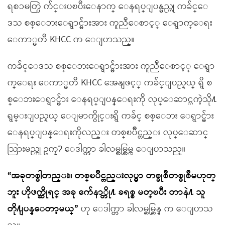
ရစၥမတ္ပြဲ က်င္းပၿပီးေနာက္ ေနရပ္ျပန္မည္ဟု ကခ်င္ေ
ဒသ စစ္ေဘးေရွာင္မ်ားအား ကူညီေစာင့္ ေရွာက္ေရး
ေကာ္မတီ KHCC က ေျပာသည္။
ကခ်င္ေဒသ စစ္ေဘးေရွာင္မ်ားအား ကူညီေစာင့္ ေရွာ
က္ေရး ေကာ္မတီ KHCC အေနျဖင့္ ကခ်င္ျပည္နယ္ ရွိ စ
စ္ေဘးေရွာင္မ်ား ေနရပ္ျပန္ေရးကို လုပ္ေဆာင္သကဲ့သို႔
ရွမ္းျပည္နယ္ ေျမာက္ပိုင္းရွိ ကခ်င္ စစ္ေဘး ေရွာင္မ်ား
ေနရပ္ျပန္ေရးကိုလည္း တစ္ၿပိဳင္တည္း လုပ္ေဆာင္
သြားမည္ဟု ဥကၠ႒ ေဒါက္တာ ခါလမ္ဆမ္ဆြမ္က ေျပာသည္။
“အခုတစ္ခါတည္း။ တစ္ၿပိဳင္တည္းလုပ္မွာ တစ္ခုစီတစ္ခုစီမဟုတ္
ဘူး ဟိုဖက္ဆိုရင္ အခု က်ေနာ္တို႔ ခရစ္စ မတ္ၿပီး တာနဲ႔ သူ
တို႔ျပန္ေတာ့မယ္”
ဟု ေဒါက္တာ ခါလမ္ဆမ္ဆြန္ က ေျပာသ