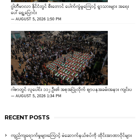
ဂွါတီမာလာ နိုင်ငံတွင် မီးတောင် ပေါက်ကွဲမှုကြောင့် ရွာသားများ အရေး
ပေါ် ရွှေ့ပြောင်း
—
AUGUST 5, 2026 1:50 PM
ဂါဇာတွင် လူပေါင်း ၁၁၂ ဦး၏ အစုအပြုံလိုက် ဈာပနအခမ်းအနား ကျင်းပ
—
AUGUST 5, 2026 1:34 PM
RECENT POSTS
ကျည်ကျရောက်မှုများကြောင့် မဲဆောက်နယ်စပ်ကို ထိုင်းအာဏာပိုင်များ