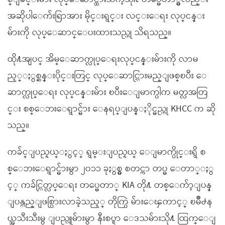
အဆိုပါေက်းရြာအား မိုင္းရွင္း လင္းေရး လုပ္ငန္း
မ်ားကို လုပ္ေဆာင္ေပးထားသည္ဟု သိရသည္။
ထို႔အျပင္ အိမ္ေဆာက္လုပ္ေရးလုပ္ငန္းမ်ားကို လာမ
ည့္ႏွစ္ဆန္းပိုင္းတြင္ လုပ္ေဆာင္သြားမည္ျဖစ္ၿပီး ေ
ဆာက္လုပ္ေရး လုပ္ငန္းမ်ား ၿပီးေျမာက္ပါက မတ္လအတြ
င္း စစ္ေဘးေရွာင္မ်ား ေနရပ္ျပန္ႏိုင္မည္ဟု KHCC က ဆို
သည္။
ကခ်င္ျပည္နယ္ႏွင့္ ရွမ္းျပည္နယ္ ေျမာက္ပိုင္းရွိ စ
စ္ေဘးေရွာင္မ်ားမွာ ၂၀၁၁ ခုႏွစ္မွ စတင္ကာ တပ္မ ေတာ္ႏွ
င့္ ကခ်င္လြတ္လပ္ေရး တပ္မေတာ္ KIA တို႔ တစ္ေက်ာ့ျပန္
ျပန္လည္ျဖစ္ပြားလာခဲ့သည့္ တိုက္ပြဲ မ်ားေၾကာင့္ ၿမိဳ႕န
ယ္အသီးသီးမွ ျပည္သူမ်ားမွာ နီးစပ္ရာ ေဒသမ်ားသို႔ ထြက္ေျ