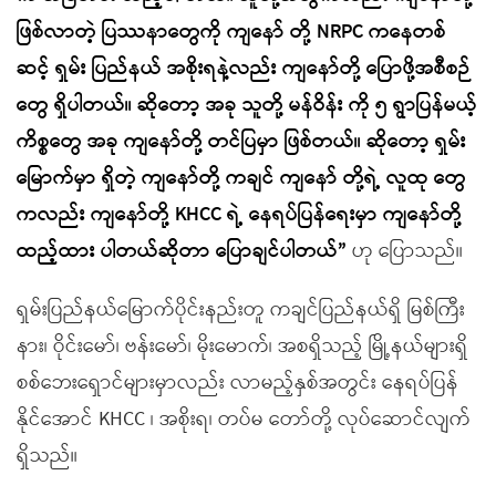
ဖြစ်လာတဲ့ ပြဿနာတွေကို ကျနော် တို့ NRPC ကနေတစ်
ဆင့် ရှမ်း ပြည်နယ် အစိုးရနဲ့လည်း ကျနော်တို့ ပြောဖို့အစီစဉ်
တွေ ရှိပါတယ်။ ဆိုတော့ အခု သူတို့ မန်ဝိန်း ကို ၅ ရွာပြန်မယ့်
ကိစ္စတွေ အခု ကျနော်တို့ တင်ပြမှာ ဖြစ်တယ်။ ဆိုတော့ ရှမ်း
မြောက်မှာ ရှိတဲ့ ကျနော်တို့ ကချင် ကျနော် တို့ရဲ့ လူထု တွေ
ကလည်း ကျနော်တို့ KHCC ရဲ့ နေရပ်ပြန်ရေးမှာ ကျနော်တို့
ထည့်ထား ပါတယ်ဆိုတာ ပြောချင်ပါတယ်”
ဟု ပြောသည်။
ရှမ်းပြည်နယ်မြောက်ပိုင်းနည်းတူ ကချင်ပြည်နယ်ရှိ မြစ်ကြီး
နား၊ ဝိုင်းမော်၊ ဗန်းမော်၊ မိုးမောက်၊ အစရှိသည့် မြို့နယ်များရှိ
စစ်ဘေးရှောင်များမှာလည်း လာမည့်နှစ်အတွင်း နေရပ်ပြန်
နိုင်အောင် KHCC ၊ အစိုးရ၊ တပ်မ တော်တို့ လုပ်ဆောင်လျက်
ရှိသည်။