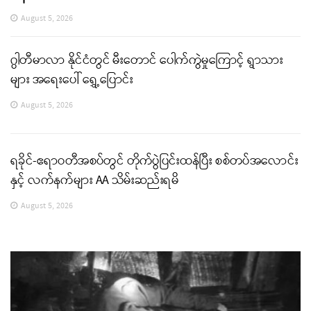
August 5, 2026
ဂွါတီမာလာ နိုင်ငံတွင် မီးတောင် ပေါက်ကွဲမှုကြောင့် ရွာသား
များ အရေးပေါ် ရွှေ့ပြောင်း
August 5, 2026
ရခိုင်-ဧရာဝတီအစပ်တွင် တိုက်ပွဲပြင်းထန်ပြီး စစ်တပ်အလောင်း
နှင့် လက်နက်များ AA သိမ်းဆည်းရမိ
August 5, 2026