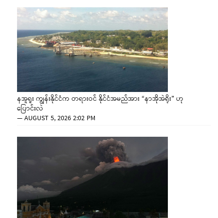
နအူရူး ကျွန်းနိုင်ငံက တရားဝင် နိုင်ငံအမည်အား “နာအိုအဲရိုး” ဟု
ပြောင်းလဲ
—
AUGUST 5, 2026 2:02 PM