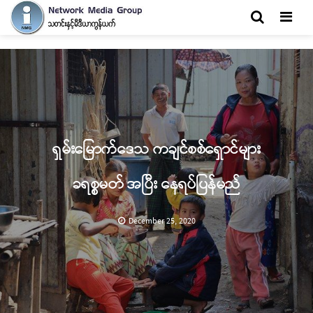
Men
ရှမ်းမြောက်ဒေသ ကချင်စစ်ရှောင်များ
ခရစ္စမတ် အပြီး နေရပ်ပြန်မည်
December 25, 2020