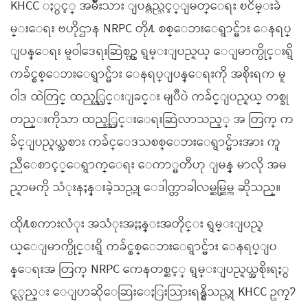
KHCC ႏွင့္ အမ်ိဳးသား ျပန္လည္သင့္ျမတ္ေရး ၿငိမ္းခ်
မ္းေရး ဗဟိုဌာန NRPC တို႔ စစ္ေဘးေရွာင္မ်ား ေနရပ္
ျပန္ေရး မူဝါဒေရးဆြဲစဥ္က ရွမ္းျပည္နယ္ ေျမာက္ပိုင္းရွိ
ကခ်င္စစ္ေဘးေရွာင္မ်ား ေနရပ္ျပန္ေရးကို အစိုးရက မူ
ဝါဒ ထဲတြင္ ထည့္သြင္းျခင္း မျပဳပဲ ကခ်င္ျပည္နယ္ တစ္ခု
တည္းကိုသာ ထည့္သြင္းေရးဆြဲလာသည့္ အ တြက္ က
ခ်င္ျပည္နယ္အစား ကခ်င္ေဒသစစ္ေဘးေရွာင္မ်ားအား ကူ
ညီေစာင့္ေရွာက္ေရး ေကာ္မတီဟု ျမန္ မာလို အမ
ည္နာမကို သံုးနႈန္းခဲ့သည္ဟု ေဒါက္တာခါလမ္ဆမ္ဆြမ္က ဆိုသည္။
ထို႔စကားလံုး အသံုးအႏႈန္းအတိုင္း ရွမ္းျပည္န
ယ္ေျမာက္ပိုင္းရွိ ကခ်င္စစ္ေဘးေရွာင္မ်ား ေနရပ္ျပ
န္ေရးအ တြက္ NRPC ကေနတစ္ဆင့္ ရွမ္းျပည္နယ္အစိုးရႏွ
င့္လည္း ေျပာဆိုေဆြးေႏြးသြားရန္ရွိသည္ဟု KHCC ဥကၠ႒