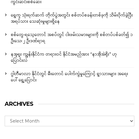
ကွင်းဆင်းစစ်ဆေး
ရွှေကူ သုံးရက်ဆက် တိုက်ပွဲအတွင်း စစ်တပ်စခန်းတစ်ခုကို သိမ်းပိုက်ခဲ့ပြီး
အရပ်သား သေဆုံးမှုများရှိနေ
စစ်တွေ-ရသေ့တောင် အစပ်တွင် ငါးဖမ်းသမားများကို စစ်တပ်ပစ်ခတ်၍ ၁
ဦးသေ၊ ၂ ဦးဒဏ်ရာရ
နအူရူး ကျွန်းနိုင်ငံက တရားဝင် နိုင်ငံအမည်အား “နာအိုအဲရိုး” ဟု
ပြောင်းလဲ
ဂွါတီမာလာ နိုင်ငံတွင် မီးတောင် ပေါက်ကွဲမှုကြောင့် ရွာသားများ အရေး
ပေါ် ရွှေ့ပြောင်း
ARCHIVES