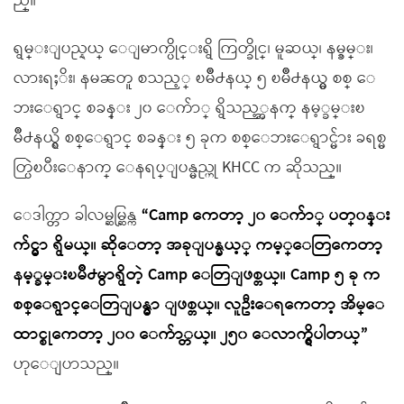
ည္။
ရွမ္းျပည္နယ္ ေျမာက္ပိုင္းရွိ ကြတ္ခိုင္၊ မူဆယ္၊ နမ့္ခမ္း၊
လားရႈိး၊ နမၼတူ စသည့္ ၿမိဳ႕နယ္ ၅ ၿမိဳ႕နယ္မွ စစ္ ေ
ဘးေရွာင္ စခန္း ၂၀ ေက်ာ္ ရွိသည့္အနက္ နမ့္ခမ္းၿ
မိဳ႕နယ္ရွိ စစ္ေရွာင္ စခန္း ၅ ခုက စစ္ေဘးေရွာင္မ်ား ခရစ္မ
တ္ပြဲၿပီးေနာက္ ေနရပ္ျပန္မည္ဟု KHCC က ဆိုသည္။
ေဒါက္တာ ခါလမ္ဆမ္ဆြန္က
“Camp ကေတာ့ ၂၀ ေက်ာ္ ပတ္၀န္း
က်င္မွာ ရွိမယ္။ ဆိုေတာ့ အခုျပန္မယ့္ ကမ့္ေတြကေတာ့
နမ့္ခမ္းၿမိဳ႕မွာရွိတဲ့ Camp ေတြျဖစ္တယ္။ Camp ၅ ခု က
စစ္ေရွာင္ေတြျပန္မွာ ျဖစ္တယ္။ လူဦးေရကေတာ့ အိမ္ေ
ထာင္စုကေတာ့ ၂၀၀ ေက်ာ္တယ္။ ၂၅၀ ေလာက္ရွိပါတယ္”
ဟုေျပာသည္။