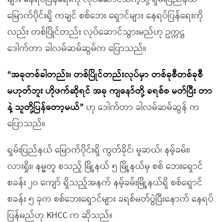
မြောက်ပိုင်းရှိ ကချင် စစ်ဘေး ရှောင်များ နေရပ်ပြန်ရေးကို
လည်း တစ်ပြိုင်တည်း လုပ်ဆောင်သွားမည်ဟု ဥက္ကဋ္ဌ
ဒေါက်တာ ခါလမ်ဆမ်ဆွမ်က ပြောသည်။
“အခုတစ်ခါတည်း။ တစ်ပြိုင်တည်းလုပ်မှာ တစ်ခုစီတစ်ခုစီ
မဟုတ်ဘူး ဟိုဖက်ဆိုရင် အခု ကျနော်တို့ ခရစ်စ မတ်ပြီး တာ
နဲ့ သူတို့ပြန်တော့မယ်”
ဟု ဒေါက်တာ ခါလမ်ဆမ်ဆွန် က
ပြောသည်။
ရှမ်းပြည်နယ် မြောက်ပိုင်းရှိ ကွတ်ခိုင်၊ မူဆယ်၊ နမ့်ခမ်း၊
လားရှိုး၊ နမ္မတူ စသည့် မြို့နယ် ၅ မြို့နယ်မှ စစ် ဘေးရှောင်
စခန်း ၂၀ ကျော် ရှိသည့်အနက် နမ့်ခမ်းမြို့နယ်ရှိ စစ်ရှောင်
စခန်း ၅ ခုက စစ်ဘေးရှောင်များ ခရစ်မတ်ပွဲပြီးနောက် နေရပ်
ပြန်မည်ဟု KHCC က ဆိုသည်။