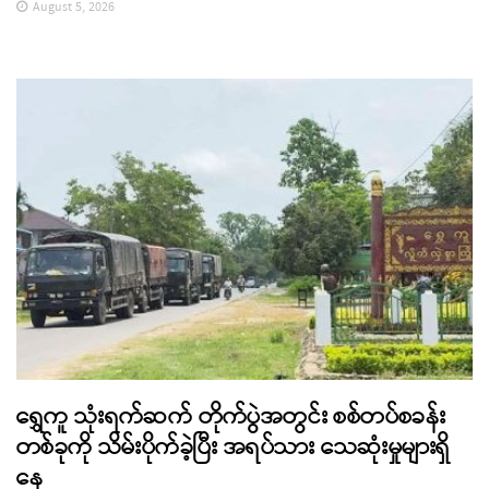
August 5, 2026
ရွှေကူ သုံးရက်ဆက် တိုက်ပွဲအတွင်း စစ်တပ်စခန်း
တစ်ခုကို သိမ်းပိုက်ခဲ့ပြီး အရပ်သား သေဆုံးမှုများရှိ
နေ