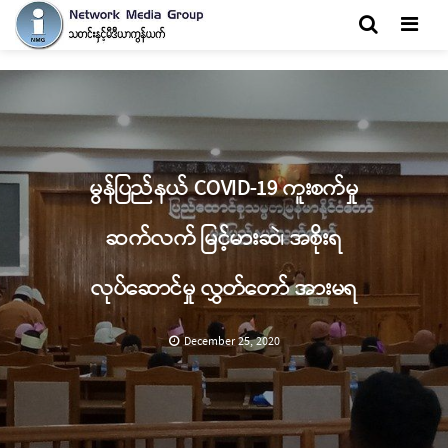
Men
မွန်ပြည်နယ် COVID-19 ကူးစက်မှု
ဆက်လက် မြင့်မားဆဲ၊ အစိုးရ
လုပ်ဆောင်မှု လွှတ်တော် အားမရ
December 25, 2020