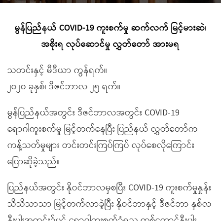
မွန်ပြည်နယ် COVID-19 ကူးစက်မှု ဆက်လက် မြင့်မားဆဲ၊
အစိုးရ လုပ်ဆောင်မှု လွှတ်တော် အားမရ
သတင်းနှင့် မီဒီယာ ကွန်ရက်။
၂၀၂၀ ခုနှစ်၊ ဒီဇင်ဘာလ ၂၅ ရက်။
မွန်ပြည်နယ်အတွင်း ဒီဇင်ဘာလအတွင်း COVID-19
ရောဂါကူးစက်မှု မြင့်တက်နေပြီး ပြည်နယ် လွှတ်တော်က
ကန့်သတ်မှုများ တင်းတင်းကြပ်ကြပ် လုပ်စေလိုကြောင်း
ပြောဆိုခဲ့သည်။
ပြည်နယ်အတွင်း နိုဝင်ဘာလမှစပြီး COVID-19 ကူးစက်မှုနှုန်း
သိသိသာသာ မြင့်တက်လာခဲ့ပြီး နိုဝင်ဘာနှင့် ဒီဇင်ဘာ နှစ်လ
နီးပါးအတွင်း၌ပင် ရောဂါကူးစက်ခံရသူ တစ်ထောင်နီးပါး