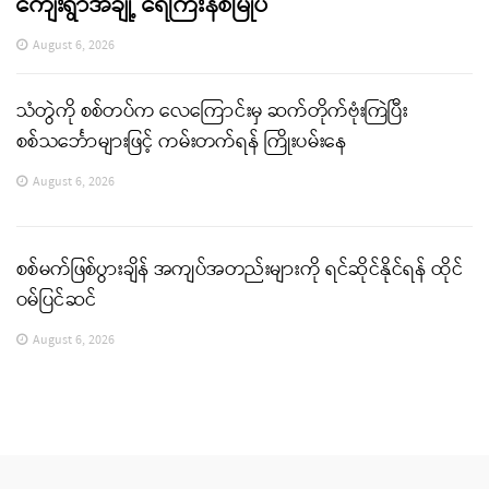
ကျေးရွာအချို့ ရေကြီးနစ်မြုပ်
August 6, 2026
သံတွဲကို စစ်တပ်က လေကြောင်းမှ ဆက်တိုက်ဗုံးကြဲပြီး
စစ်သင်္ဘောများဖြင့် ကမ်းတက်ရန် ကြိုးပမ်းနေ
August 6, 2026
စစ်မက်ဖြစ်ပွားချိန် အကျပ်အတည်းများကို ရင်ဆိုင်နိုင်ရန် ထိုင်
ဝမ်ပြင်ဆင်
August 6, 2026