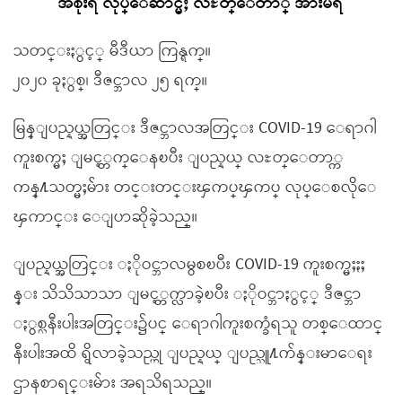
အစိုးရ လုပ္ေဆာင္မႈ လႊတ္ေတာ္ အားမရ
သတင္းႏွင့္ မီဒီယာ ကြန္ရက္။
၂၀၂၀ ခုႏွစ္၊ ဒီဇင္ဘာလ ၂၅ ရက္။
မြန္ျပည္နယ္အတြင္း ဒီဇင္ဘာလအတြင္း COVID-19 ေရာဂါ
ကူးစက္မႈ ျမင့္တက္ေနၿပီး ျပည္နယ္ လႊတ္ေတာ္က
ကန္႔သတ္မႈမ်ား တင္းတင္းၾကပ္ၾကပ္ လုပ္ေစလိုေ
ၾကာင္း ေျပာဆိုခဲ့သည္။
ျပည္နယ္အတြင္း ႏိုဝင္ဘာလမွစၿပီး COVID-19 ကူးစက္မႈႏႈ
န္း သိသိသာသာ ျမင့္တက္လာခဲ့ၿပီး ႏိုဝင္ဘာႏွင့္ ဒီဇင္ဘာ
ႏွစ္လနီးပါးအတြင္း၌ပင္ ေရာဂါကူးစက္ခံရသူ တစ္ေထာင္
နီးပါးအထိ ရွိလာခဲ့သည္ဟု ျပည္နယ္ ျပည္သူ႔က်န္းမာေရး
ဌာနစာရင္းမ်ား အရသိရသည္။