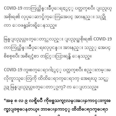
COVID-19 ကာကြယ္ထိန္းခ်ဳပ္ေရးႏွင့္ ပတ္သက္ၿပီး ျပည္နယ္
အစိုးရ၏ လုပ္ေဆာင္ခ်က္ေတြအေပၚ အားနည္း သည္ဆို
ကာ ေဝဖန္မႈမ်ားရွိေနသည္။
မြန္ျပည္နယ္လႊတ္ေတာ္ကလည္း ျပည္နယ္အစိုးရ၏ COVID-19
ကာကြယ္ထိန္းခ်ဳပ္ေရးလုပ္ငန္း အားနည္း သည့္ အေပၚ
စိစစ္ၿပီး အစီရင္ခံစာ တင္သြင္းသြားရန္ရွိ ေနသည္။
COVID-19 ကူးစက္ေရာဂါႏွင့္ ပတ္သက္ၿပီး စည္းကမ္းမ
လိုက္နာသူေတြကို ထိထိေရာက္ေရာက္ အေရးယူ သင့္သ
ည္ဟု မြန္ျပည္နယ္လႊတ္ေတာ္ဥကၠ႒ က ေျပာသည္။
“အခု ၈ လ ၉ လရွိၿပီ ကိုဗစ္အသက္ရႈလမ္းေၾကာင္းကူးစ
က္မႈျဖစ္ေနတယ္။ ဘာေၾကာင့္ ထိထိေရာက္ေရာ