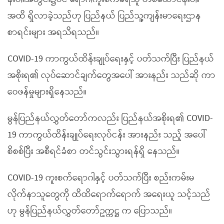
အထိ ရှိလာခဲ့သည်ဟု ပြည်နယ် ပြည်သူ့ကျန်းမာရေးဌာန
စာရင်းများ အရသိရသည်။
COVID-19 ကာကွယ်ထိန်းချုပ်ရေးနှင့် ပတ်သက်ပြီး ပြည်နယ်
အစိုးရ၏ လုပ်ဆောင်ချက်တွေအပေါ် အားနည်း သည်ဆို ကာ
ဝေဖန်မှုများရှိနေသည်။
မွန်ပြည်နယ်လွှတ်တော်ကလည်း ပြည်နယ်အစိုးရ၏ COVID-
19 ကာကွယ်ထိန်းချုပ်ရေးလုပ်ငန်း အားနည်း သည့် အပေါ်
စိစစ်ပြီး အစီရင်ခံစာ တင်သွင်းသွားရန်ရှိ နေသည်။
COVID-19 ကူးစက်ရောဂါနှင့် ပတ်သက်ပြီး စည်းကမ်းမ
လိုက်နာသူတွေကို ထိထိရောက်ရောက် အရေးယူ သင့်သည်
ဟု မွန်ပြည်နယ်လွှတ်တော်ဥက္ကဋ္ဌ က ပြောသည်။