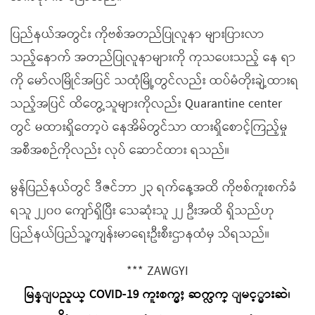
ပြည်နယ်အတွင်း ကိုဗစ်အတည်ပြုလူနာ များပြားလာ
သည့်နောက် အတည်ပြုလူနာများကို ကုသပေးသည့် နေ ရာ
ကို မော်လမြိုင်အပြင် သထုံမြို့တွင်လည်း ထပ်မံတိုးချဲ့ထားရ
သည့်အပြင် ထိတွေ့သူများကိုလည်း Quarantine center
တွင် မထားရှိတော့ပဲ နေအိမ်တွင်သာ ထားရှိစောင့်ကြည့်မှု
အစီအစဉ်ကိုလည်း လုပ် ဆောင်ထား ရသည်။
မွန်ပြည်နယ်တွင် ဒီဇင်ဘာ ၂၃ ရက်နေ့အထိ ကိုဗစ်ကူးစက်ခံ
ရသူ ၂၂၀၀ ကျော်ရှိပြီး သေဆုံးသူ ၂၂ ဦးအထိ ရှိသည်ဟု
ပြည်နယ်ပြည်သူ့ကျန်းမာရေးဦးစီးဌာနထံမှ သိရသည်။
*** ZAWGYI
မြန္ျပည္နယ္ COVID-19 ကူးစက္မႈ ဆက္လက္ ျမင့္မားဆဲ၊