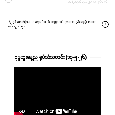
ကန့်ကွက်လွှာ ၂၀ ကျော်တင်
ကိုးနှစ်ကျော်ကြာမှ နေရပ်တွင် ခရစ္စမတ်ပွဲကျင်းပနိုင်သည့် ကချင်
စစ်ရှောင်များ
ဗုဒ္ဓဟူးနေ့ည ရုပ်သံသတင်း (၁၃-၅-၂၆)