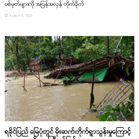
ပစ်မှတ်များကို အပြန်အလှန် တိုက်ခိုက်
August 6, 2026
ရခိုင်ပြည် မြေပုံတွင် မိုးဆက်တိုက်ရွာသွန်းမှုကြောင့်