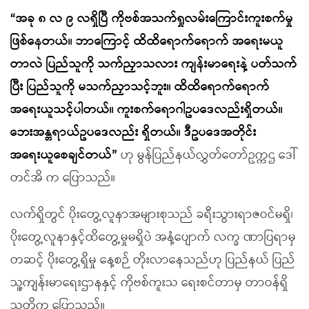
“အခု ၈ လ ၉ လရှိပြီ ကိုဗစ်အသက်ရှုလမ်းကြောင်းကူးစက်မှု
ဖြစ်နေတယ်။ ဘာကြောင့် ထိထိရောက်ရောက် အရေးမယူ
တာလဲ ပြည်သူကို သက်ညှာသလား ကျန်းမာရေးနဲ့ ပတ်သက်
ပြီး ပြည်သူကို မသက်ညှာသင့်ဘူး။ ထိထိရောက်ရောက်
အရေးယူသင့်ပါတယ်။ ကူးစက်ရောဂါဥပဒေလည်းရှိတယ်။
ဘေးအန္တရာယ်ဥပဒေလည်း ရှိတယ်။ ဒီဥပဒေအတိုင်း
အရေးယူစေချင်တယ်”
ဟု မွန်ပြည်နယ်လွှတ်တော်ဥက္ကဌ ဒေါ်
တင်အိ က ပြောသည်။
လက်ရှိတွင် ပိုးတွေ့လူနာအများစုသည် ခရီးသွားရာဇဝင်မရှိ၊
ပိုးတွေ့လူနာနှင့်ထိတွေ့မှုမရှိပဲ အနံ့ပျောက် လက္ခ ဏာပြရာမှ
တဆင့် ပိုးတွေ့ရှိမှု နေ့စဉ် တိုးလာနေသည်ဟု ပြည်နယ် ပြည်
သူ့ကျန်းမာရေးဌာနနှင့် ကိုဗစ်ကူးသ ရေးစင်တာမှ တာဝန်ရှိ
သူတို့က ပြောသည်။