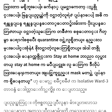
သြားတာ မရွိဘူးေပါ့။ က်ေနာ္ ျမင္တာကေတာ့ ႏွစ္ပို
င္းေပါ့။ မြန္ျပည္နယ္ထဲကို ဝင္လာတဲ့လူရဲ႕ ျပႆနာေပါ့ အဓိ က
ရန္ကုန္ျပန္ ရန္ကုန္ျပန္ေတာ္ေတာ္မ်ားမ်ားက ပိုးျပန္ေ
တြ႕တယ္၊ ဝင္လာတဲ့သူေတြက တခ်ိဳ႕က စစ္ေတာင္း ဂိတ္
မွာ ေရာဂါစစ္ၿပီး quarantine ဝင္တဲ့လူရွိတယ္။ နည္းလ
မ္းေပါင္းစုံနဲ႔ ခိုးဝင္လာတဲ့လူေတြရွိတယ္။ အဲဒါ တစ္ပို
င္းေပါ့။ ေနာက္တစ္ပိုင္းက Stay at home ဘာညာ လုပ္ထား
တယ္ stay at home က မပီျပင္ဘူး။ လူ ေတြက ဒီလိုပဲ
သြားေနၾကတယ္။ အျပင္ထြက္ရင္လည္း mask မတပ္တဲ့ ျပႆနာ
က ရွိေနတယ္”
ဟု ေမာ္လ ၿမိဳင္ၿမိဳ႕ က Isolative Ward-3
တာဝန္ခံ ေဒါက္တာေက်ာ္သက္စိုး က ေျပာသည္။
ျပည္နယ္အတြင္း ကိုဗစ္အတည္ျပဳလူနာ မ်ားျပားလာသ
ည့္ေနာက္ အတည္ျပဳလူနာမ်ားကို ကုသေပးသည့္ ေန