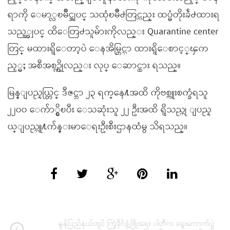
ရာကို ေမာ္လၿမိဳင္အျပင္ သထုံၿမိဳ႕တြင္လည္း ထပ္မံတိုးခ်ဲ႕ထားရ
သည့္အျပင္ ထိေတြ႕သူမ်ားကိုလည္း Quarantine center
တြင္ မထားရွိေတာ့ပဲ ေနအိမ္တြင္သာ ထားရွိေစာင့္ၾက
ည့္မႈ အစီအစဥ္ကိုလည္း လုပ္ ေဆာင္ထား ရသည္။
မြန္ျပည္နယ္တြင္ ဒီဇင္ဘာ ၂၃ ရက္ေန႔အထိ ကိုဗစ္ကူးစက္ခံရသူ
၂၂၀၀ ေက်ာ္ရွိၿပီး ေသဆုံးသူ ၂၂ ဦးအထိ ရွိသည္ဟု ျပည္န
ယ္ျပည္သူ႔က်န္းမာေရးဦးစီးဌာနထံမွ သိရသည္။
မွန်ပြည်နယ်တွင် ကြံ့ခိုင်ဖွံ့ဖြိုးရေး ပါတီက ရွေးကောက်ပွဲ