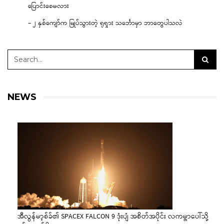
ပြောင်းစေမလား
– ၂ နှစ်ကျော်က မြုပ်သွားတဲ့ ရုရှား သင်္ဘောမှာ ဘာတွေပါသလဲ
NEWS
အီလွန်မာ့စ်ခ်၏ SPACEX FALCON 9 ဒုံးပျံ အစိတ်အပိုင်း လကမ္ဘာပေါ်သို့