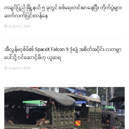
ကချင်ပြည် မြို့နယ် ၅ ခုတွင် စစ်ရေးတင်းမာနေပြီး တိုက်ပွဲများ
ဆက်လက်ပြင်းထန်နေ
August 6, 2026
အီလွန်မာ့စ်ခ်၏ SpaceX Falcon 9 ဒုံးပျံ အစိတ်အပိုင်း လကမ္ဘာ
ပေါ်သို့ ဝင်ဆောင့်မိဟု ယူဆရ
August 6, 2026