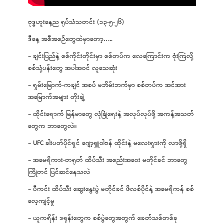
ဗုဒ္ဓဟူးနေ့ည ရုပ်သံသတင်း (၁၃-၅-၂၆)
ဒီနေ့ အစီအစဉ်တွေထဲမှာတော့…..
– ချင်းပြည်နဲ့ စစ်ကိုင်းတိုင်းမှာ စစ်တပ်က လေကြောင်းက ဗုံးကြဲလို့
စစ်သုံ့ပန်းတွေ အပါအဝင် လူသေဆုံး
– ရှမ်းမြောက်-ကချင် အစပ် မဘိမ်းဘက်မှာ စစ်တပ်က အင်အား
အမြောက်အများ တိုးချဲ့
– ထိုင်းရောက် မြန်မာတွေ လုံခြုံရေးနဲ့ အလုပ်လုပ်ဖို့ အကန့်အသတ်
တွေက ဘာတွေလဲ။
– UFC ခါးပတ်ပိုင်ရှင် ဂျော့ရှူဝါဗန် ထိုင်းနဲ့ မလေးရှားကို လာဖို့ရှိ
– အမေရိကား-တရုတ် ထိပ်သီး အစည်းအဝေး မတိုင်ခင် ဘာတွေ
ကြိုတင် ပြင်ဆင်နေသလဲ
– ပီကင်း ထိပ်သီး ဆွေးနွေးပွဲ မတိုင်ခင် ဖိလစ်ပိုင်နဲ့ အမေရိကန် စစ်
လေ့ကျင့်မှု
– ယူကရိန်း ဒရုန်းတွေက စစ်ပွဲတွေအတွက် ခေတ်သစ်တစ်ခု