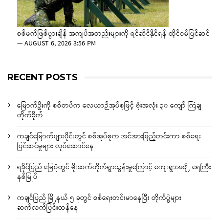
စစ်မက်ဖြစ်ပွားချိန် အကျပ်အတည်းများကို ရင်ဆိုင်နိုင်ရန် ထိုင်ဝမ်ပြင်ဆင်
—
AUGUST 6, 2026 3:56 PM
RECENT POSTS
မြောက်ဦးကို စစ်တပ်က လေယာဉ်အုပ်စုဖြင့် ဗုံးအလုံး ၃၀ ကျော် ကြဲချ
တိုက်ခိုက်
ကချင်မြောက်ဖျားပိုင်းတွင် စစ်အုပ်စုက အင်အားဖြည့်တင်းကာ စစ်ရေး
ပြင်ဆင်မှုများ လုပ်ဆောင်နေ
ရခိုင်ပြည် မြေပုံတွင် မိုးဆက်တိုက်ရွာသွန်းမှုကြောင့် ကျေးရွာအချို့ ရေကြီး
နစ်မြုပ်
ကချင်ပြည် မြို့နယ် ၅ ခုတွင် စစ်ရေးတင်းမာနေပြီး တိုက်ပွဲများ
ဆက်လက်ပြင်းထန်နေ