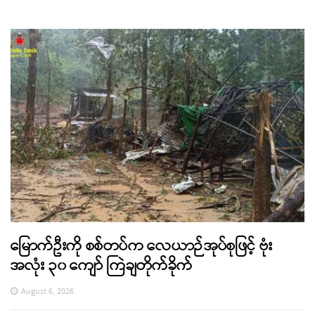
မြောက်ဦးကို စစ်တပ်က လေယာဉ်အုပ်စုဖြင့် ဗုံး
အလုံး ၃၀ ကျော် ကြဲချတိုက်ခိုက်
August 6, 2026