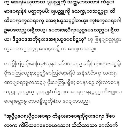
က္ အေရးမယူတာလဲ ျပည္သူကို သက္ညႇာသလား က်န္း
မာေရးနဲ႔ ပတ္သက္ၿပီး ျပည္သူကို မသက္ညႇာသင့္ဘူး။ ထိ
ထိေရာက္ေရာက္ အေရးယူသင့္ပါတယ္။ ကူးစက္ေရာဂါ
ဥပေဒလည္းရွိတယ္။ ေဘးအႏၲရာယ္ဥပေဒလည္း ရွိတ
ယ္။ ဒီဥပေဒအတိုင္းအေရးယူေစခ်င္တယ္”
ဟု မြန္ျပည္နယ္လႊ
တ္ေတာ္ဥကၠဌ ေဒၚတင္အိ က ေျပာသည္။
လက္ရွိတြင္ ပိုးေတြ႕လူနာအမ်ားစုသည္ ခရီးသြားရာဇဝင္မရွိ၊
ပိုးေတြ႕လူနာႏွင့္ထိေတြ႕မႈမရွိပဲ အနံ႔ေပ်ာက္ လကၡ
ဏာျပရာမွတဆင့္ ပိုးေတြ႕ရွိမႈ ေန႔စဥ္ တိုးလာေန
သည္ဟု ျပည္နယ္ ျပည္သူ႔က်န္းမာေရးဌာနႏွင့္ ကိုဗစ္ကူးသ
ေရးစင္တာမွ တာဝန္ရွိသူတို႔က ေျပာသည္။
“အုပ္ခ်ဳပ္ေရးပိုင္းေရာ က်န္းမာေရးပိုင္းေရာ ဒီေ
လာက္ ကိုင္တြယ္ေနေပမယ့္လည္း သိသိသာသာ ေလ်ာ့က်