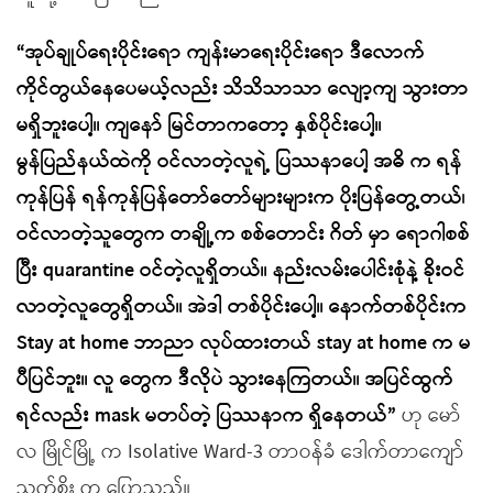
“အုပ်ချုပ်ရေးပိုင်းရော ကျန်းမာရေးပိုင်းရော ဒီလောက်
ကိုင်တွယ်နေပေမယ့်လည်း သိသိသာသာ လျော့ကျ သွားတာ
မရှိဘူးပေါ့။ ကျနော် မြင်တာကတော့ နှစ်ပိုင်းပေါ့။
မွန်ပြည်နယ်ထဲကို ဝင်လာတဲ့လူရဲ့ ပြဿနာပေါ့ အဓိ က ရန်
ကုန်ပြန် ရန်ကုန်ပြန်တော်တော်များများက ပိုးပြန်တွေ့တယ်၊
ဝင်လာတဲ့သူတွေက တချို့က စစ်တောင်း ဂိတ် မှာ ရောဂါစစ်
ပြီး quarantine ဝင်တဲ့လူရှိတယ်။ နည်းလမ်းပေါင်းစုံနဲ့ ခိုးဝင်
လာတဲ့လူတွေရှိတယ်။ အဲဒါ တစ်ပိုင်းပေါ့။ နောက်တစ်ပိုင်းက
Stay at home ဘာညာ လုပ်ထားတယ် stay at home က မ
ပီပြင်ဘူး။ လူ တွေက ဒီလိုပဲ သွားနေကြတယ်။ အပြင်ထွက်
ရင်လည်း mask မတပ်တဲ့ ပြဿနာက ရှိနေတယ်”
ဟု မော်
လ မြိုင်မြို့ က Isolative Ward-3 တာဝန်ခံ ဒေါက်တာကျော်
သက်စိုး က ပြောသည်။