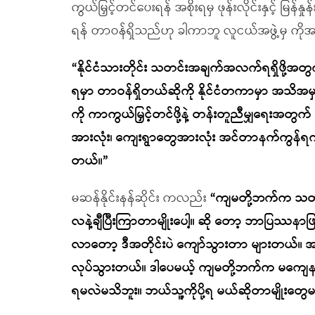
ကွယ်မြှင့်တင်ပေးရန် အစိုးရမှ ဖုန်းလိုင်းနှင့် မြန်
ရန် တာဝန်ရှိသည်ဟု ခါကာဘူ လူငယ်အဖွဲ့မှ ကိုအ
“နိုင်ငံသားတိုင်း သတင်းအချက်အလက်ရရှိဖို့အတ
ရမှာ တာဝန်ရှိတယ်ဆိုကို နိုင်ငံတကာမှာ အသိအမှတ
ကို ကာကွယ်မြှင့်တင်ဖို့နဲ့ တန်းတူညီမျှရေးအတွက် က
အားလုံး၊ ကျေးရွာတွေအားလုံး အင်တာနက်ကွန်ရက
တယ်။”
မဆန်နိုင်းနန်ဆိုင်း ကလည်း
“ကျမတို့ဘက်က သတင်
လနဲ့ချီပြီးကြာတာမျိုးပေါ့။ ဆို တော့ ဘာပြဿနာဖြ
လာတော့ ဒီအတိုင်းပဲ ကျော်သွားတာ များတယ်။ အစ
လုပ်သွားတယ်။ ဒါပေမယ့် ကျမတို့ဘက်က မကျေနပ်တ
ရမလဲမသိဘူး။ ဘယ်သူ့ကိုပို့ရ မယ်ဆိုတာမျိုးတွ