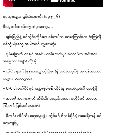
ဗုဒ္ဓဟူးနေ့ည ရုပ်သံသတင်း (၁၃-၅-၂၆)
ဒီနေ့ အစီအစဉ်တွေထဲမှာတော့…..
– ချင်းပြည်နဲ့ စစ်ကိုင်းတိုင်းမှာ စစ်တပ်က လေကြောင်းက ဗုံးကြဲလို့
စစ်သုံ့ပန်းတွေ အပါအဝင် လူသေဆုံး
– ရှမ်းမြောက်-ကချင် အစပ် မဘိမ်းဘက်မှာ စစ်တပ်က အင်အား
အမြောက်အများ တိုးချဲ့
– ထိုင်းရောက် မြန်မာတွေ လုံခြုံရေးနဲ့ အလုပ်လုပ်ဖို့ အကန့်အသတ်
တွေက ဘာတွေလဲ။
– UFC ခါးပတ်ပိုင်ရှင် ဂျော့ရှူဝါဗန် ထိုင်းနဲ့ မလေးရှားကို လာဖို့ရှိ
– အမေရိကား-တရုတ် ထိပ်သီး အစည်းအဝေး မတိုင်ခင် ဘာတွေ
ကြိုတင် ပြင်ဆင်နေသလဲ
– ပီကင်း ထိပ်သီး ဆွေးနွေးပွဲ မတိုင်ခင် ဖိလစ်ပိုင်နဲ့ အမေရိကန် စစ်
လေ့ကျင့်မှု