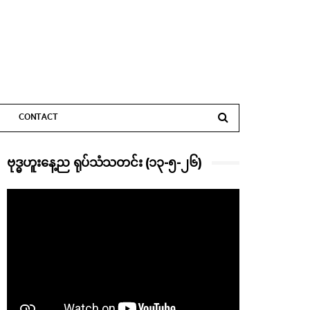
CONTACT
ဗုဒ္ဓဟူးနေ့ည ရုပ်သံသတင်း (၁၃-၅-၂၆)