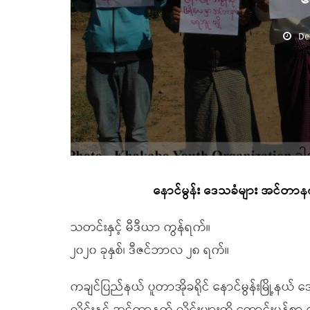
De
နောင်မွန်း ဒေသခံများ အင်တာန
သတင်းနှင့် မီဒီယာ ကွန်ရက်။
၂၀၂၀ ခုနှစ်၊ ဒီဇင်ဘာလ ၂၈ ရက်။
ကချင်ပြည်နယ် ပူတာအိုခရိုင် နောင်မွန်းမြို့နယ် ဒ