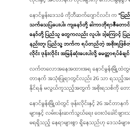
လိုင်းနှင့် အင်တာနက် လိုင်းများကို ကောင်းမွန်
နောင်မွန်းဒေသခံ ကိုဘီဆက်ဂျောင်လင်း က
“ပြည
သက်သေပြပေးပါ။ ကျနော်တို့ ခါကာဘိုရာဇီတောင်ခြေ
နော်တို့ ပြည်သူ တွေကလည်း လူပါ။ ဒါ့ကြောင့် ပြ
နည်းတူ၊ ပြည်သူ့ ဘက်က ရပ်တည်တဲ့ အစိုးရဖြစ်တဲ့
လိုင်း ဖုန်းလိုင်း အမြန်ဆုံးပေးပါလို့ မေတ္တာရပ်ခံခ
လက်တလောအနေအထားအရ နောင်မွန်းမြို့ထဲတွင် ဖ
တာနက် အသုံးပြုရာတွင်လည်း 2G သာ ရသည့်အတွ
နိုင်ရန် မလွယ်ကူသည့်အတွက် အစိုးရသစ်ကို တော
နောင်မွန်းမြို့ထဲတွင် ဖုန်းလိုင်းနှင့် 2G အင်တာန
များနှင့် လမ်းပန်းဆက်သွယ်ရေး ဝေးလံခေါင်ဖျားသည
မရရှိသည့် နေရာများစွာ ရှိနေသည်ဟု ဒေသခံမျ