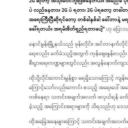
2G ဆိုတာ့ အသုံးမဝင်ဘူးဖြစ်နေတယ်။ အမည်ခံ ပုံစ
ပဲ လည်နေတာ။ 2G ပဲ ရတာ၊ 2G ပဲရတော့ တခါတလေ
အရေးကြီးပြီဆိုရင်တော့ တစ်ခါနှစ်ခါ ခေါ်တာနဲ့
ခေါ်ရတယ်။ အရမ်းစိတ်ရှည်ရတာပေါ့”
ဟု ပြောသ
နောင်မွန်းမြို့နယ်သည် ဖုန်းလိုင်း၊ အင်တာနက်လိ
ရေးလည်း ခက်ခဲသည့်အတွက် ကုန်ဈေးနှုန်းလည်း အလ
စီးပွားရေးကဏ္ဍများတွင်လည်း အလွန်နောက်က
ထိုသို့လိုင်းကောင်းမွန်စွာ မရရှိသောကြောင့် 
ကြောင့်သော်လည်းကောင်း စသည့် အရေးပေါ် အခြေအန
တစ်နေရာ သတင်းအချက်အလက် ဖလှယ်ရန် ခက်ခဲသည့
ခဲ့သည့် အကြောင်းအရာများကို သိရသည်ဟု ဒေသ
ထိုအခြေအနေများကြောင့် သတင်းအချက်အလက်များ လ