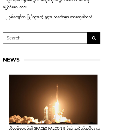
– ယူကရိန်း ဒရုန်းတွေက စစ်ပွဲတွေအတွက် ခေတ်သစ်တစ်ခု
ပြောင်းစေမလား
– ၂ နှစ်ကျော်က မြုပ်သွားတဲ့ ရုရှား သင်္ဘောမှာ ဘာတွေပါသလဲ
NEWS
အီလွန်မာ့စ်ခ်၏ SPACEX FALCON 9 ဒုံးပျံ အစိတ်အပိုင်း လ