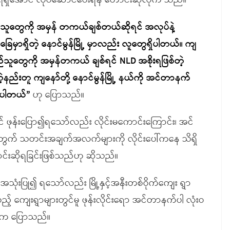
စွာ ရရှိအောင် လုပ်ဆောင်ပေးရန် တောင်းဆိုလိုက် သည်။
်သူတွေကို အမှန် တကယ်ချစ်တယ်ဆိုရင် အလုပ်နဲ့
မှာရှိတဲ့ နောင်မွန်မြို့ မှာလည်း လူတွေရှိပါတယ်။ ကျ
ည်သူတွေကို အမှန်တကယ် ချစ်ရင် NLD အစိုးရဖြစ်တဲ့
နည်းတူ ကျနော်တို့ နောင်မွန်မြို့ နယ်ကို အင်တာနက်
ျင်ပါတယ်”
ဟု ပြောသည်။
ုန်းပြော၍ရသော်လည်း လိုင်းမကောင်းကြောင်း၊ အင်
က် သတင်းအချက်အလက်များကို လိုင်းပေါ်ကနေ သိရှိ
င်းဆိုရခြင်းဖြစ်သည်ဟု ဆိုသည်။
က် အသုံးပြု၍ ရသော်လည်း မြို့နှင့်အနီးတစ်ဝိုက်ကျေး ရွာ
့် ကျေးရွာများတွင်မူ ဖုန်းလိုင်းရော အင်တာနက်ပါ လုံးဝ
ားက ပြောသည်။