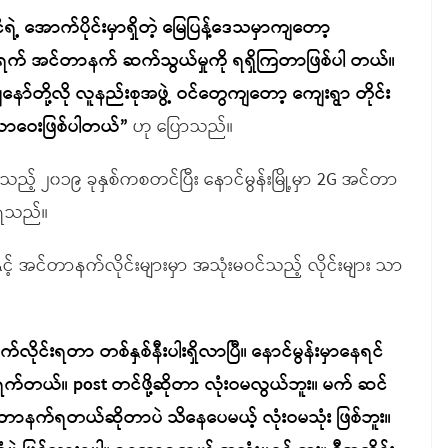
ငံရဲ့ အောက်ပိုင်းမှာရှိတဲ့ မြေပြန့်ဒေသမှာကျတော့
င့်ကွန်ရက် အင်တာနက် ဆက်သွယ်မှုကို ရရှိကြတာဖြစ်ပါ တယ်။
့ ကျနော်တို့လို လူနည်းစုအဖွဲ့ ဝင်တွေကျတော့ ကျေးရွာ တိုင်း
ဝေလာဝေးဖြစ်ပါတယ်”
ဟု ပြောသည်။
့သည့် ၂၀၁၉ ခုနှစ်ကစတင်ပြီး နောင်မွန်းမြို့မှာ 2G အင်တာ
သိရသည်။
င်းနှင့် အင်တာနက်လိုင်းများမှာ အသုံးမဝင်သည့် လိုင်းများ သာ
လိုင်းရတာ တစ်နှစ်နီးပါးရှိလာပြီ။ နောင်မွန်းမှာနေရင်
 ရှက်တယ်။ post တင်ဖို့ဆိုတာ လုံးဝမလွယ်ဘူး။ မက် ဆင်
င်တာနက်ရတယ်ဆိုတာပဲ သိနေပေမယ့် လုံးဝမသုံး ဖြစ်ဘူး။