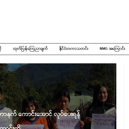
ို
ထုတ်ပြန်ကြေညာချက်
နိုင်ငံတကာသတင်း
NMG အကြောင်း
င်တာနက် ကောင်းအောင် လုပ်ပေးရန်
ောင်းဆို