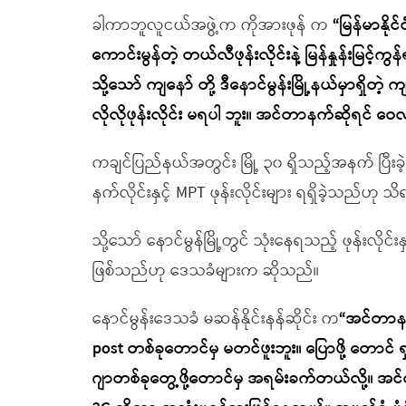
ခါကာဘူလူငယ်အဖွဲ့က ကိုအားဖုန် က
“မြန်မာနိုင်
ကောင်းမွန်တဲ့ တယ်လီဖုန်းလိုင်းနဲ့ မြန်နှုန်းမြ
သို့သော် ကျနော် တို့ ဒီနောင်မွန်းမြို့နယ်မှာရှိတဲ
လိုလိုဖုန်းလိုင်း မရပါ ဘူး။ အင်တာနက်ဆိုရင် 
ကချင်ပြည်နယ်အတွင်း မြို့ ၃၀ ရှိသည့်အနက် ပြီးခဲ
နက်လိုင်းနှင့် MPT ဖုန်းလိုင်းများ ရရှိခဲ့သည်ဟု 
သို့သော် နောင်မွန်မြို့တွင် သုံးနေရသည့် ဖုန်းလို
ဖြစ်သည်ဟု ဒေသခံများက ဆိုသည်။
နောင်မွန်းဒေသခံ မဆန်နိုင်းနန်ဆိုင်း က
“အင်တာနက်
post တစ်ခုတောင်မှ မတင်ဖူးဘူး။ ပြောဖို့ တောင်
ဂျာတစ်ခုတွေ့ဖို့တောင်မှ အရမ်းခက်တယ်လို့။ အ