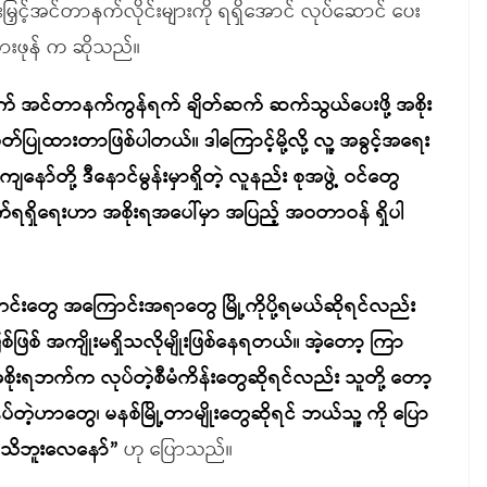
နှုန်းမြှင့်အင်တာနက်လိုင်းများကို ရရှိအောင် လုပ်ဆောင် ပေး
ားဖုန် က ဆိုသည်။
ွက် အင်တာနက်ကွန်ရက် ချိတ်ဆက် ဆက်သွယ်ပေးဖို့ အစိုး
်ပြုထားတာဖြစ်ပါတယ်။ ဒါကြောင့်မို့လို့ လူ့ အခွင့်အရေး
ျနော်တို့ ဒီနောင်မွန်းမှာရှိတဲ့ လူနည်း စုအဖွဲ့ ဝင်တွေ
်ရရှိရေးဟာ အစိုးရအပေါ်မှာ အပြည့် အဝတာဝန် ရှိပါ
းတွေ အကြောင်းအရာတွေ မြို့ကိုပို့ရမယ်ဆိုရင်လည်း
စ်ဖြစ် အကျိုးမရှိသလိုမျိုးဖြစ်နေရတယ်။ အဲ့တော့ ကြာ
ိုးရဘက်က လုပ်တဲ့စီမံကိန်းတွေဆိုရင်လည်း သူတို့ တော့
ဲ့ဟာတွေ၊ မနစ်မြို့တာမျိုးတွေဆိုရင် ဘယ်သူ့ ကို ပြော
ေမသိဘူးလေနော်”
ဟု ပြောသည်။