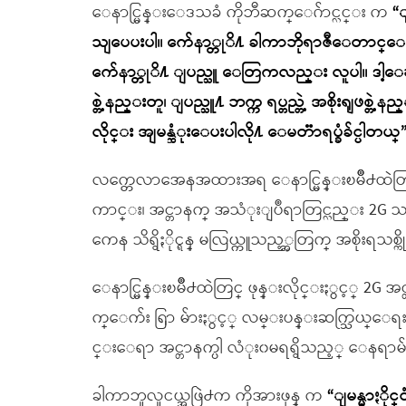
ေနာင္မြန္းေဒသခံ ကိုဘီဆက္ေဂ်ာင္လင္း က
“
သျပေပးပါ။ က်ေနာ္တုိ႔ ခါကာဘိုရာဇီေတာင္ေျခ
က်ေနာ္တုိ႔ ျပည္သူ ေတြကလည္း လူပါ။ ဒါ့ေၾကာ
စ္တဲ့နည္းတူ၊ ျပည္သူ႔ ဘက္က ရပ္တည္တဲ့ အစိုးရျဖစ္တဲ့န
လိုင္း အျမန္ဆံုးေပးပါလို႔ ေမတၱာရပ္ခံခ်င္ပါတယ္
လက္တေလာအေနအထားအရ ေနာင္မြန္းၿမိဳ႕ထဲ
ကာင္း၊ အင္တာနက္ အသံုးျပဳရာတြင္လည္း 2G 
ကေန သိရွိႏိုင္ရန္ မလြယ္ကူသည့္အတြက္ အစိုးရသစ္
ေနာင္မြန္းၿမိဳ႕ထဲတြင္ ဖုန္းလိုင္းႏွင့္ 2G အ
က္ေက်း ရြာ မ်ားႏွင့္ လမ္းပန္းဆက္သြယ္ေရး ေ
င္းေရာ အင္တာနက္ပါ လံုး၀မရရွိသည့္ ေနရာ
ခါကာဘူလူငယ္အဖြဲ႕က ကိုအားဖုန္ က
“ျမန္မာႏို