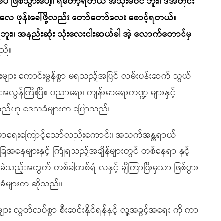
ံပဲ ဖြစ်သွားပေါ့။ ရတော့ရတယ် အသုံးမဝင် ဘူး။ ဒီအတိုင်း
 ဖုန်းခေါ်ဖို့လည်း တော်တော်လေး စောင့်ရတယ်။
 မရဘူး။ အနည်းဆုံး သုံးလေးငါးဆယ်ခါ အဲ့ လောက်တောင်မှ
ည်။
ုင်းများ ကောင်းမွန်စွာ မရသည့်အပြင် လမ်းပန်းဆက် သွယ်
ွန်ကြီးပြီး၊ ပညာရေး၊ ကျန်းမာရေးကဏ္ဍ များနှင့်
ျသည်ဟု ဒေသခံများက ပြောသည်။
ကျန်းမာရေးကြောင့်သော်လည်းကောင်း၊ အသက်အန္တရာယ်
ေများနှင့် ကြုံရသည့်အချိန်များတွင် တစ်နေရာ နှင့်
်အတွက် တစ်ခါတစ်ရံ လနှင့် ချီကြာပြီးမှသာ ဖြစ်ပွား
ခံများက ဆိုသည်။
ွတ်လပ်စွာ စီးဆင်းနိုင်ရန်နှင့် လူ့အခွင့်အရေး ကို ကာ