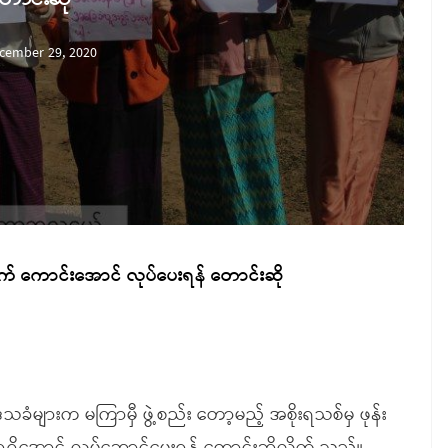
cember 29, 2020
က် ကောင်းအောင် လုပ်ပေးရန် တောင်းဆို
ေသခံများက မကြာမှီ ဖွဲ့စည်း တော့မည့် အစိုးရသစ်မှ ဖုန်း