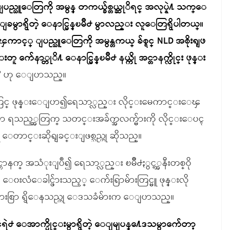
ျပည္သူေတြကို အမွန္ တကယ္ခ်စ္တယ္ဆုိရင္ အလုပ္နဲ႔ သက္ေ
မွာရွိတဲ့ ေနာင္မြန္ၿမိဳ႕ မွာလည္း လူေတြရွိပါတယ္။
င့္ ျပည္သူေတြကို အမွန္တကယ္ ခ်စ္ရင္ NLD အစိုးရျဖ
ည္းတူ က်ေနာ္တုိ႔ ေနာင္မြန္ၿမိဳ႕ နယ္ကို အင္တာနက္လိုင္း ဖုန္း
”
ဟု ေျပာသည္။
တြင္ ဖုန္းေျပာ၍ရေသာ္လည္း လိုင္းမေကာင္းေၾ
သာ ရသည့္အတြက္ သတင္းအခ်က္အလက္မ်ားကို လိုင္းေပၚ
ကို ေတာင္းဆိုရျခင္းျဖစ္သည္ဟု ဆိုသည္။
င္တာနက္ အသံုးျပဳ၍ ရေသာ္လည္း ၿမိဳ႕ႏွင့္အနီးတစ္ဝို
၀းလံေခါင္ဖ်ားသည့္ ေက်းရြာမ်ားတြင္မူ ဖုန္းလို
မ်ားစြာ ရွိေနသည္ဟု ေဒသခံမ်ားက ေျပာသည္။
င္ငံရဲ႕ ေအာက္ပိုင္းမွာရွိတဲ့ ေျမျပန္႔ေဒသမွာက်ေတာ့