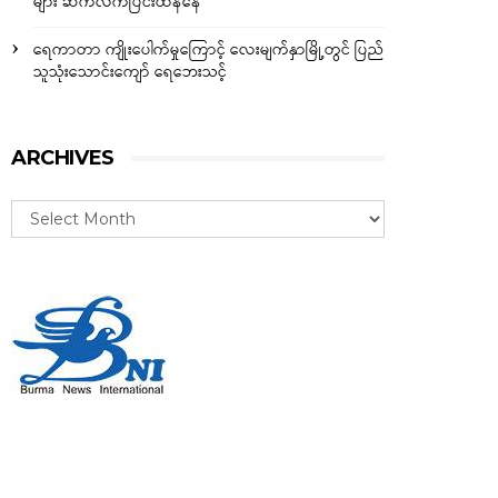
များ ဆက်လက်ပြင်းထန်နေ
ရေကာတာ ကျိုးပေါက်မှုကြောင့် လေးမျက်နှာမြို့တွင် ပြည်
သူသုံးသောင်းကျော် ရေဘေးသင့်
ARCHIVES