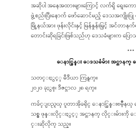
အဆိုပါ အနေအထားများကြောင့် လက်ရှိ ရွေးကောက်
ဖွဲ့စည်းပြီးနောက် ဖော်ဆောင်မည့် ဒေသအကျိုးပြု လု
မြို့နယ်အား ဖုန်းလိုင်းနှင့် မြန်နှုန်းမြှင့် အင်တ
တောင်းဆိုရခြင်းဖြစ်သည်ဟု ဒေသခံများက ပြော
***
ေနာင္မြန္း ေဒသခံမ်ား အင္တာန
သတင္းႏွင့္ မီဒီယာ ကြန္ရက္။
၂၀၂၀ ခုႏွစ္၊ ဒီဇင္ဘာလ ၂၈ ရက္။
ကခ်င္ျပည္နယ္ ပူတာအိုခရိုင္ ေနာင္မြန္းၿမိဳ
သစ္မွ ဖုန္းလိုင္းႏွင့္ အင္တာနက္ လိုင္းမ်ာ
င္းဆိုလိုက္ သည္။