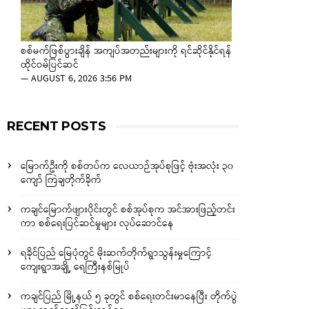
စစ်မက်ဖြစ်ပွားချိန် အကျပ်အတည်းများကို ရင်ဆိုင်နိုင်ရန်
ထိုင်ဝမ်ပြင်ဆင်
—
AUGUST 6, 2026 3:56 PM
RECENT POSTS
မြောက်ဦးကို စစ်တပ်က လေယာဉ်အုပ်စုဖြင့် ဗုံးအလုံး ၃၀
ကျော် ကြဲချတိုက်ခိုက်
ကချင်မြောက်ဖျားပိုင်းတွင် စစ်အုပ်စုက အင်အားဖြည့်တင်း
ကာ စစ်ရေးပြင်ဆင်မှုများ လုပ်ဆောင်နေ
ရခိုင်ပြည် မြေပုံတွင် မိုးဆက်တိုက်ရွာသွန်းမှုကြောင့်
ကျေးရွာအချို့ ရေကြီးနစ်မြုပ်
ကချင်ပြည် မြို့နယ် ၅ ခုတွင် စစ်ရေးတင်းမာနေပြီး တိုက်ပွဲ