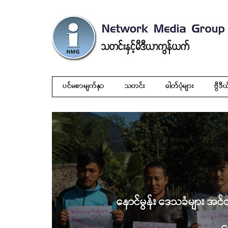
ပင်မစာမျက်နှာ
သတင်း
ဓါတ်ပုံများ
ဗွီဒီယ
နောင်မွန်း ဒေသခံများ အ
တ