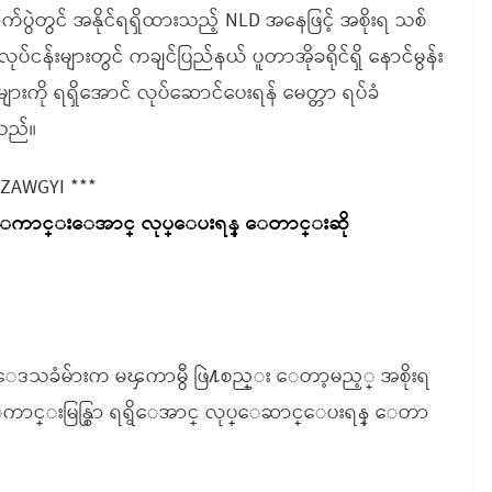
ပွဲတွင် အနိုင်ရရှိထားသည့် NLD အနေဖြင့် အစိုးရ သစ်
ပ်ငန်းများတွင် ကချင်ပြည်နယ် ပူတာအိုခရိုင်ရှိ နောင်မွန်း
ာနက်များကို ရရှိအောင် လုပ်ဆောင်ပေးရန် မေတ္တာ ရပ်ခံ
သည်။
 ZAWGYI ***
က္ ေကာင္းေအာင္ လုပ္ေပးရန္ ေတာင္းဆို
့နယ္ ေဒသခံမ်ားက မၾကာမွီ ဖြဲ႔စည္း ေတာ့မည့္ အစိုးရ
းကို ေကာင္းမြန္စြာ ရရွိေအာင္ လုပ္ေဆာင္ေပးရန္ ေတာ