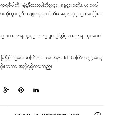
ီပါတီ၊ မြန္အမ်ိဳးသားပါတီႏွင့္ မြန္အင္အားစုတို႔ ပူး ေပါ
ဳးသားကိုယ္စားျပဳ တစ္ခုတည္းပါတီအေနျဖင့္ ၂၀၂၀ ေ႐ြးေ
နယ္ ၁၁ ေနရာႏွင့္ ကရင္ျပည္နယ္တြင္ ၁ ေနရာ စုစုေပါ
နက္ မြန္ညီၫြတ္ေရးပါတီက ၁၁ ေနရာ၊ NLD ပါတီက ၃၄ ေန
ီတို႔ကသာ အႏိုင္ရရွိထားသည္။