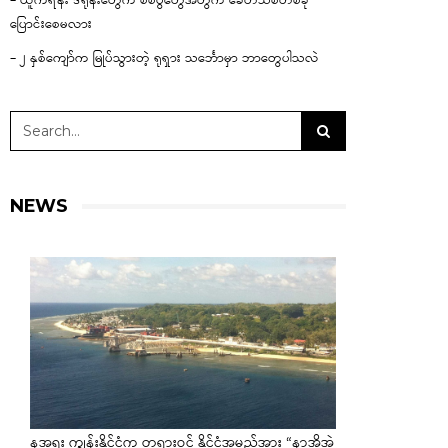
– ယူကရိန်း ဒရုန်းတွေက စစ်ပွဲတွေအတွက် ခေတ်သစ်တစ်ခု
ပြောင်းစေမလား
– ၂ နှစ်ကျော်က မြုပ်သွားတဲ့ ရုရှား သင်္ဘောမှာ ဘာတွေပါသလဲ
NEWS
နအူရူး ကျွန်းနိုင်ငံက တရားဝင် နိုင်ငံအမည်အား “နာအိုအဲ