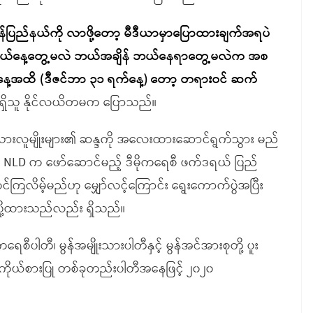
မွန်ပြည်နယ်ကို လာဖို့တော့ မီဒီယာမှာပြောထားချက်အရပဲ
း ဘယ်နေ့တွေ့မလဲ ဘယ်အချိန် ဘယ်နေရာတွေ့မလဲက အစ
နေ့အထိ (ဒီဇင်ဘာ ၃၁ ရက်နေ့) တော့ တရားဝင် ဆက်
င့်ရှိသူ နိုင်လယိတမက ပြောသည်။
ားလူမျိုးများ၏ ဆန္ဒကို အလေးထားဆောင်ရွက်သွား မည်
်း NLD က ဖော်ဆောင်မည့် ဒီမိုကရေစီ ဖက်ဒရယ် ပြည်
ကြလိမ့်မည်ဟု မျှော်လင့်ကြောင်း ရွေးကောက်ပွဲအပြီး
းပို့ထားသည်လည်း ရှိသည်။
စီပါတီ၊ မွန်အမျိုးသားပါတီနှင့် မွန်အင်အားစုတို့ ပူး
သားကိုယ်စားပြု တစ်ခုတည်းပါတီအနေဖြင့် ၂၀၂၀