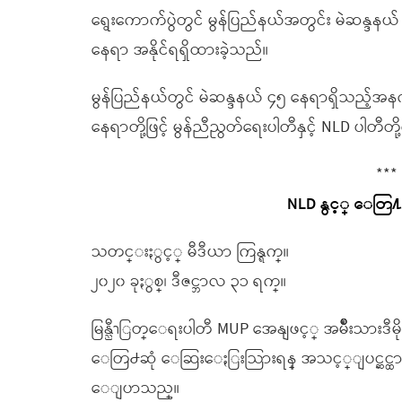
ရွေးကောက်ပွဲတွင် မွန်ပြည်နယ်အတွင်း မဲဆန္ဒနယ်
နေရာ အနိုင်ရရှိထားခဲ့သည်။
မွန်ပြည်နယ်တွင် မဲဆန္ဒနယ် ၄၅ နေရာရှိသည့်အ
နေရာတို့ဖြင့် မွန်ညီညွတ်ရေးပါတီနှင့် NLD ပါတီ
***
NLD နွင့္ ေတြ႔
သတင္းႏွင့္ မီဒီယာ ကြန္ရက္။
၂၀၂၀ ခုႏွစ္၊ ဒီဇင္ဘာလ ၃၁ ရက္။
မြန္ညီၫြတ္ေရးပါတီ MUP အေနျဖင့္ အမ်ိဳးသားဒီ
ေတြ႕ဆုံ ေဆြးေႏြးသြားရန္ အသင့္ျပင္ဆင္ထား
ေျပာသည္။