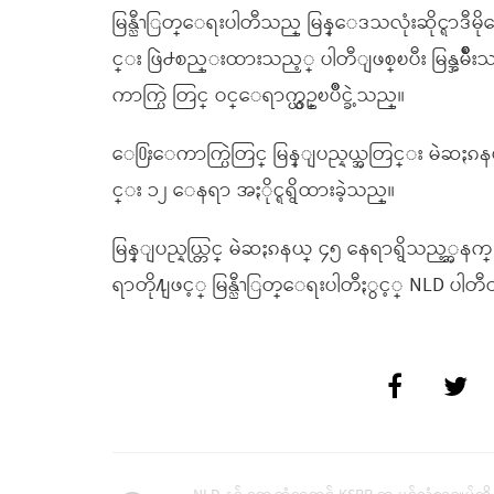
မြန္ညီၫြတ္ေရးပါတီသည္ မြန္ေဒသလုံးဆိုင္ရာဒီမိုကေရစ
င္း ဖြဲ႕စည္းထားသည့္ ပါတီျဖစ္ၿပီး မြန္အမ်ိ
ကာက္ပြဲ တြင္ ဝင္ေရာက္ယွဥ္ၿပိဳင္ခဲ့သည္။
ေ႐ြးေကာက္ပြဲတြင္ မြန္ျပည္နယ္အတြင္း မဲဆႏၵ
င္း ၁၂ ေနရာ အႏိုင္ရရွိထားခဲ့သည္။
မြန္ျပည္နယ္တြင္ မဲဆႏၵနယ္ ၄၅ ေနရာရွိသည့္အ
ရာတို႔ျဖင့္ မြန္ညီၫြတ္ေရးပါတီႏွင့္ NLD ပါတ