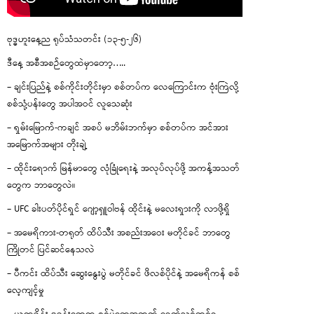
ဗုဒ္ဓဟူးနေ့ည ရုပ်သံသတင်း (၁၃-၅-၂၆)
ဒီနေ့ အစီအစဉ်တွေထဲမှာတော့…..
– ချင်းပြည်နဲ့ စစ်ကိုင်းတိုင်းမှာ စစ်တပ်က လေကြောင်းက ဗုံးကြဲလို့
စစ်သုံ့ပန်းတွေ အပါအဝင် လူသေဆုံး
– ရှမ်းမြောက်-ကချင် အစပ် မဘိမ်းဘက်မှာ စစ်တပ်က အင်အား
အမြောက်အများ တိုးချဲ့
– ထိုင်းရောက် မြန်မာတွေ လုံခြုံရေးနဲ့ အလုပ်လုပ်ဖို့ အကန့်အသတ်
တွေက ဘာတွေလဲ။
– UFC ခါးပတ်ပိုင်ရှင် ဂျော့ရှူဝါဗန် ထိုင်းနဲ့ မလေးရှားကို လာဖို့ရှိ
– အမေရိကား-တရုတ် ထိပ်သီး အစည်းအဝေး မတိုင်ခင် ဘာတွေ
ကြိုတင် ပြင်ဆင်နေသလဲ
– ပီကင်း ထိပ်သီး ဆွေးနွေးပွဲ မတိုင်ခင် ဖိလစ်ပိုင်နဲ့ အမေရိကန် စစ်
လေ့ကျင့်မှု