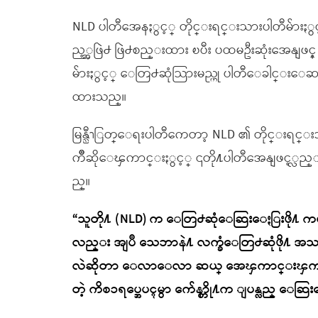
NLD ပါတီအေနႏွင့္ တိုင္းရင္းသားပါတီမ်ားႏ
ည့္အဖြဲ႕ ဖြဲ႕စည္းထား ၿပီး ပထမဦးဆုံးအေနျဖင့္
မ်ားႏွင့္ ေတြ႕ဆုံသြားမည္ဟု ပါတီေခါင္းေဆ
ထားသည္။
မြန္ညီၫြတ္ေရးပါတီကေတာ့ NLD ၏ တိုင္းရင္
ကိဳဆိုေၾကာင္းႏွင့္ ၎တို႔ပါတီအေနျဖင့္လ
ည္။
“သူတို႔ (NLD) က ေတြ႕ဆုံေဆြးေႏြးဖို႔ ကမ္း
လည္း အျပဳ သေဘာနဲ႔ လက္ခံေတြ႕ဆုံဖို႔ အသင
လဲဆိုတာ ေလာေလာ ဆယ္ အေၾကာင္းၾကားထာ
တဲ့ ကိစၥရပ္အေပၚမွာ က်ေနာ္တို႔က ျပန္လည္ ေဆြ