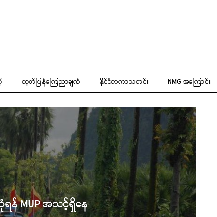
ို
ထုတ်ပြန်ကြေညာချက်
နိုင်ငံတကာသတင်း
NMG အကြောင်း
ဆုံရန် MUP အသင့်ရှိနေ