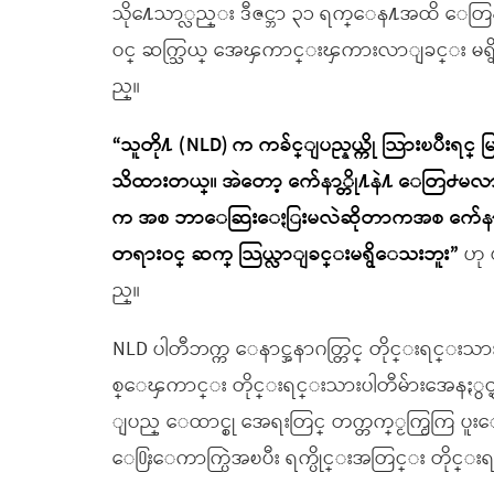
သို႔ေသာ္လည္း ဒီဇင္ဘာ ၃၁ ရက္ေန႔အထိ ေတြ႕
ဝင္ ဆက္သြယ္ အေၾကာင္းၾကားလာျခင္း မ
ည္။
“သူတို႔ (NLD) က ကခ်င္ျပည္နယ္ကို သြားၿပီးရင္ 
သိထားတယ္။ အဲေတာ့ က်ေနာ္တို႔နဲ႔ ေတြ႕မ
က အစ ဘာေဆြးေႏြးမလဲဆိုတာကအစ က်ေနာ္တို
တရားဝင္ ဆက္ သြယ္လာျခင္းမရွိေသးဘူး”
ဟု 
ည္။
NLD ပါတီဘက္က ေနာင္အနာဂတ္တြင္ တိုင္းရင္းသာ
စ္ေၾကာင္း တိုင္းရင္းသားပါတီမ်ားအေနႏွင
ျပည္ ေထာင္စု အေရးတြင္ တက္တက္ႂကြႂကြ ပူးေ
ေ႐ြးေကာက္ပြဲအၿပီး ရက္ပိုင္းအတြင္း တိုင္း