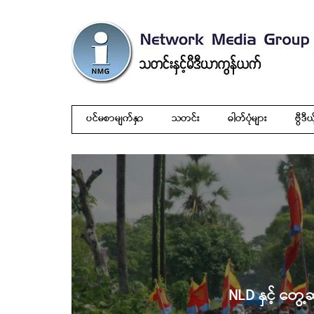
ပင်မစာမျက်နှာ
သတင်း
ဓါတ်ပုံများ
ဗွီဒီယ
NLD နှင့် တွေ့