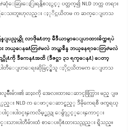
ဆုံေဆြးေႏြးရန္ကိစၥႏွင့္ ပတ္သက္၍ NLD ဘက္က တရား
ရွိေသးဘူးဟုလည္း ႏုိင္လယိတမ က ဆက္ေျပာသ
မြန္ျပည္နယ္ကို လာဖို႔ေတာ့ မီဒီယာမွာေျပာထားခ်က္အရပဲ
လား ဘယ္ေန႔ေတြ႕မလဲ ဘယ္အခ်ိန္ ဘယ္ေနရာေတြ႕မလဲ
႔ကို ဒီကေန႔အထိ (ဒီဇင္ဘာ ၃၁ ရက္ေန႔) ေတာ့
ပါတီေျပာေရးဆိုခြင့္ရွိသူ ႏိုင္လယိတမက ေျပာသ
းလူမ်ိဳးမ်ား၏ ဆႏၵကို အေလးထားေဆာင္႐ြက္သြား မည္ ျဖ
့္လည္း NLD က ေဖာ္ေဆာင္မည့္ ဒီမိုကေရစီ ဖက္ဒရယ္
ပါင္းပါဝင္ၾကလိမ့္မည္ဟု ေမွ်ာ္လင့္ေၾကာင္း
ရင္းသားပါတီမ်ားထံ စာေပးပို႔ထားသည္လည္း ရွိသည္။