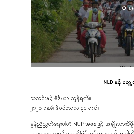
De
NLD နှင့် တွေ
သတင်းနှင့် မီဒီယာ ကွန်ရက်။
၂၀၂၀ ခုနှစ်၊ ဒီဇင်ဘာလ ၃၁ ရက်။
မွန်ညီညွတ်ရေးပါတီ MUP အနေဖြင့် အမျိုးသားဒီမို