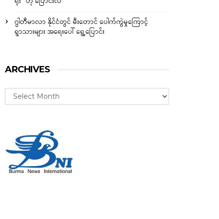
ရိုး” ဟု ပြောင်းလဲ
ဂွါတီမာလာ နိုင်ငံတွင် မီးတောင် ပေါက်ကွဲမှုကြောင့်
ရွာသားများ အရေးပေါ် ရွှေ့ပြောင်း
ARCHIVES