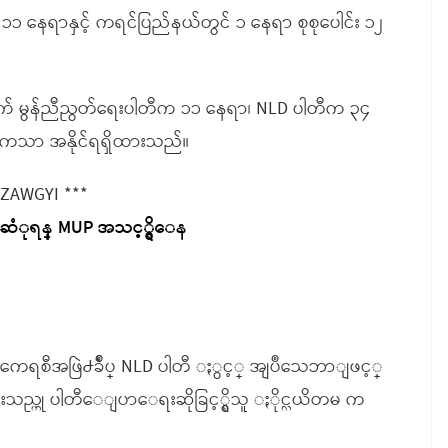
 ၁၁ နေရာနှင့် ကရင်ပြည်နယ်တွင် ၁ နေရာ စုစုပေါင်း ၁၂
နက် မွန်ညီညွတ်ရေးပါတီက ၁၁ နေရာ၊ NLD ပါတီက ၃၄
တို့ကသာ အနိုင်ရရှိထားသည်။
 ZAWGYI ***
ဆံုရန္ MUP အသင့္ရွိေန
မိုကေရစီအဖြဲ႕ခ်ဳပ္ NLD ပါတီ ႏွင့္ အျပဳသေဘာျဖင့္
သည္ဟု ပါတီေျပာေရးဆိုခြင့္ရွိသူ ႏိုင္လယိတမ က