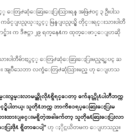
ွင့္ ေတြ႕ဆုံေဆြးေႏြးသြားရန္ အဖြဲ႕ဝင္ ၃ ဦးပါသ
 ကခ်င္ျပည္နယ္ႏွင့္ မြန္ျပည္နယ္ရွိ တိုင္းရင္းသားပါတီ
ာင္မ်ား က ဒီဇင္ဘာ ၂၉ ရက္ေန႔က ထုတ္ေဖာ္ေျပာဆို
းသားပါတီမ်ားႏွင့္ ေတြ႕ဆုံေဆြးေႏြးမည့္အေပၚ ႀ
ည္း အျပဳသေဘာ လက္ခံေတြ႕ဆုံသြားမည္ ဟု ေျပာသ
လွမ္းလာမယ္ဆိုလို႔ရွိရင္ေတာ့ က်ေနာ္တို႔ပါတီဘက္က
့္ရွိပါတယ္၊ သူတို႔ဘက္က ဘာကိစၥရပ္ေဆြးေႏြးမ
းျခင္းမရွိတဲ့အခါက်ေတာ့ သူတို႔ေဆြးေႏြးလာ
းေႏြးဖို႔ ရွိတာေပါ့”
ဟု ႏိုင္လယိတမက ေျပာသည္။