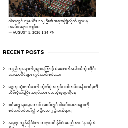
ဂါဇာတွင် လူပေါင်း ၁၁၂ ဦး၏ အစုအပြုံလိုက် ဈာပန
အခမ်းအနား ကျင်းပ
—
AUGUST 5, 2026 1:34 PM
RECENT POSTS
ကျည်ကျရောက်မှုများကြောင့် မဲဆောက်နယ်စပ်ကို ထိုင်း
အာဏာပိုင်များ ကွင်းဆင်းစစ်ဆေး
ရွှေကူ သုံးရက်ဆက် တိုက်ပွဲအတွင်း စစ်တပ်စခန်းတစ်ခုကို
သိမ်းပိုက်ခဲ့ပြီး အရပ်သား သေဆုံးမှုများရှိနေ
စစ်တွေ-ရသေ့တောင် အစပ်တွင် ငါးဖမ်းသမားများကို
စစ်တပ်ပစ်ခတ်၍ ၁ ဦးသေ၊ ၂ ဦးဒဏ်ရာရ
နအူရူး ကျွန်းနိုင်ငံက တရားဝင် နိုင်ငံအမည်အား “နာအိုအဲ