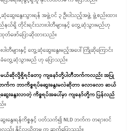
ြောရေးဆိုခွင့်ရှိသူ နိုင်လယိတမ က ပြောသည်။
့ဆုံဆွေးနွေးသွားရန် အဖွဲ့ဝင် ၃ ဦးပါသည့်အဖွဲ့ ဖွဲ့စည်းထား
ည်နယ်ရှိ တိုင်းရင်းသားပါတီများနှင့် တွေ့ဆုံသွားမည်ဟု
 ထုတ်ဖော်ပြောဆိုထားသည်။
တီများနှင့် တွေ့ဆုံဆွေးနွေးမည့်အပေါ် ကြိုဆိုကြောင်း
်ခံတွေ့ဆုံသွားမည် ဟု ပြောသည်။
းလာမယ်ဆိုလို့ရှိရင်တော့ ကျနော်တို့ပါတီဘက်ကလည်း အပြု
သူတို့ဘက်က ဘာကိစ္စရပ်ဆွေးနွေးမလဲဆိုတာ လောလော ဆယ်
ဆွေးနွေးလာတဲ့ ကိစ္စရပ်အပေါ်မှာ ကျနော်တို့က ပြန်လည်
ည်။
ဆွေးနွေးရန်ကိစ္စနှင့် ပတ်သက်၍ NLD ဘက်က တရားဝင်
းဟုလည်း နိုင်လယိတမ က ဆက်ပြောသည်။