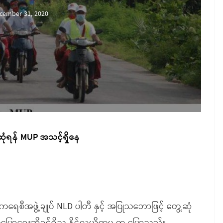
cember 31, 2020
့ဆုံရန် MUP အသင့်ရှိနေ
ကရေစီအဖွဲ့ချုပ် NLD ပါတီ နှင့် အပြုသဘောဖြင့် တွေ့ဆုံ