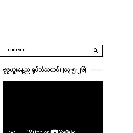
CONTACT
ဗုဒ္ဓဟူးနေ့ည ရုပ်သံသတင်း (၁၃-၅-၂၆)