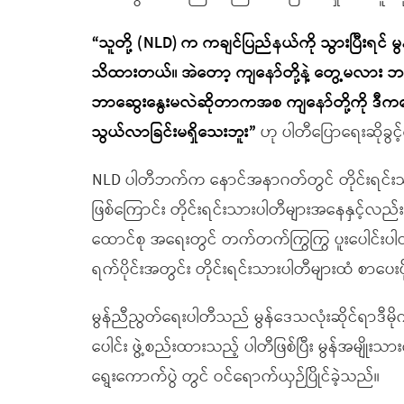
“သူတို့ (NLD) က ကချင်ပြည်နယ်ကို သွားပြီးရင် 
သိထားတယ်။ အဲတော့ ကျနော်တို့နဲ့ တွေ့မလာ
ဘာဆွေးနွေးမလဲဆိုတာကအစ ကျနော်တို့ကို ဒီက
သွယ်လာခြင်းမရှိသေးဘူး”
ဟု ပါတီပြောရေးဆိုခွ
NLD ပါတီဘက်က နောင်အနာဂတ်တွင် တိုင်းရင်းသ
ဖြစ်ကြောင်း တိုင်းရင်းသားပါတီများအနေနှင့်လည
ထောင်စု အရေးတွင် တက်တက်ကြွကြွ ပူးပေါင်းပါဝင်
ရက်ပိုင်းအတွင်း တိုင်းရင်းသားပါတီများထံ စာပေ
မွန်ညီညွတ်ရေးပါတီသည် မွန်ဒေသလုံးဆိုင်ရာဒီမိုကရေ
ပေါင်း ဖွဲ့စည်းထားသည့် ပါတီဖြစ်ပြီး မွန်အမျိုး
ရွေးကောက်ပွဲ တွင် ဝင်ရောက်ယှဉ်ပြိုင်ခဲ့သည်။