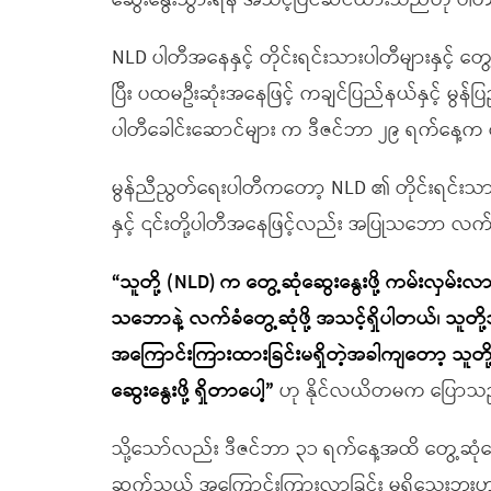
ဆွေးနွေးသွားရန် အသင့်ပြင်ဆင်ထားသည်ဟု ပါတီပ
NLD ပါတီအနေနှင့် တိုင်းရင်းသားပါတီများနှင့် တွေ
ပြီး ပထမဦးဆုံးအနေဖြင့် ကချင်ပြည်နယ်နှင့် မွန်ပြ
ပါတီခေါင်းဆောင်များ က ဒီဇင်ဘာ ၂၉ ရက်နေ့က
မွန်ညီညွတ်ရေးပါတီကတော့ NLD ၏ တိုင်းရင်းသားပါ
နှင့် ၎င်းတို့ပါတီအနေဖြင့်လည်း အပြုသဘော လက
“သူတို့ (NLD) က တွေ့ဆုံဆွေးနွေးဖို့ ကမ်းလှမ်
သဘောနဲ့ လက်ခံတွေ့ဆုံဖို့ အသင့်ရှိပါတယ်၊ 
အကြောင်းကြားထားခြင်းမရှိတဲ့အခါကျတော့ သူတို့
ဆွေးနွေးဖို့ ရှိတာပေါ့”
ဟု နိုင်လယိတမက ပြောသ
သို့သော်လည်း ဒီဇင်ဘာ ၃၁ ရက်နေ့အထိ တွေ့ဆုံ
ဆက်သွယ် အကြောင်းကြားလာခြင်း မရှိသေးဘူ