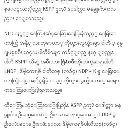
စ္ေပၚလာႏိုင္သည္ဟု KSPP ဥကၠ႒ ေဒါက္တာ မနမ္တူးဂ်ာကလ
ည္း ေျပာသည္။
NLD ႏွင့္ ေတြ႕ဆံုေဆြးေႏြးခဲ့သည့္ ေရြးေ
ကာက္ပြဲ အနိုင္ရ လႊတ္ေတာ္ ကိုယ္စားလွယ္မ်ားမွာ ပါတီ ၃ ခုမွ
ျဖစ္ၿပီး ယင္း ပါတီမ်ားမွာ ကခ်င္ျပည္ နယ္ ျပည္သူ႔
ပါတီ KSPP၊ လီဆူ အမ်ိဳးသား ဖြံ႔ၿဖိဳးတိုးတက္ေရးပါတီ
LNDP ၊ ဒီမိုကေရစီ ပါတီသစ္ (ကခ်င္) NDP – K မွ ေရြးေ
ကာက္ပြဲတြင္ အႏိုင္ရရွိခဲ့သည့္ ကိုယ္စားလွယ္မ်ား တက္ ေရာ
က္ေဆြးေႏြးခဲ့ၾကသည္။
ထိုေတြ႕ဆုံေဆြးေႏြးပြဲသို႔ KSPP ဥကၠ႒ ေဒါက္တာ မန
မ္တူးဂ်ာ၊ ဦးဆမ္ေအာင္၊ ဦးလမာေနာ္ေအာင္၊ LUDP မွ
ဦးေ႐ႊမင္း၊ ဦးေ႐ႊေလး၊ ဒီမိုကေရစီပါတီသစ္(ကခ်င္)