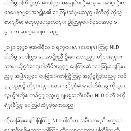
ပါတီမွ ပါတီ ဥကၠ႒ ေဒါက္တာ မနမ္တူးဂ်ာ၊ ဦးဆမ္ ေအာင္၊ ဦးလ
မာေနာ္ေအာင္တို႔၏ ေတြ႕ဆံုမႈသည္ ပါတီကို ကိုယ္
စားျပဳမႈ မဟုတ္ေၾကာင္း ဦးကြမ္ေဂါင္ေအာင္ ခ
မ္း က ဆက္ေျပာသည္။
၂၀၂၁ ခုႏွစ္ ဇႏၷဝါရီလ ၁ ရက္ေန႔ (ယေန႔) တြင္ NLD
ပါတီမွ ေဒါက္တာ ေအာင္မိုးညိဳ ဦးေဆာင္သည့္ တိုင္းရင္း
သား ႏိုင္ငံေရးပါတီမ်ားႏွင့္ ေတြ႕ဆံုေဆြးေႏြးမ
ည့္ အဖြဲ႔ႏွင့္ ေရြးေကာက္ပြဲတြင္ အႏိုင္ရရွိခဲ့သည့္ ကခ်
င္ျပည္နယ္ရွိ တိုင္းရင္းသား ႏိုင္ငံေရးပါတီမ်ားမွ ကိုယ္စား
လွယ္မ်ားတို႔ ကခ်င္ျပည္နယ္ ျမစ္ႀကီးၿမိဳ႕ NLD ပါတီ ဗဟို
ရံုးခ်ဳပ္တြင္ ေတြ႕ဆံုခဲ့ၾကသည္။
ထိုေဆြးေႏြးပြဲတြင္ NLD ပါတီက အမ်ိဳးသား ညီၫႊတ္ေ
ရး အစိုးရဖြဲ႔သည့္အခါတြင္ တိုင္းရင္းသား ပါတီမ်ား ကို