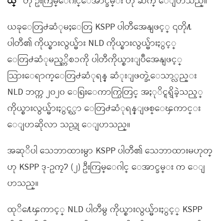
ယ္”
ဟု ဦးကြမ္ေဂါင္ေအာင္ခမ္း ဟု ဆက္ ေျပာသည္။
ယခုေတြ႕ဆံုမႈေတြ KSPP ပါတီအေနျဖင့္ ၎တို႔
ပါတီ၏ ကိုယ္စားလွယ္မ်ား NLD ကိုယ္စားလွယ္မ်ားႏွင့္
ေတြ႕ဆံုမည့္ကိစၥကို ပါတီကိုယ္စားျပဳအေနျဖင့္
သြားေရာက္ေတြ႕ဆံုရန္ ဆံုးျဖတ္ခဲ့ေသာ္လည္း
NLD ဘက္က ၂၀၂၀ ေရြးေကာက္ပြဲတြင္ အႏုိင္ရရွိခဲ့သည့္
ကိုယ္စားလွယ္မ်ားႏွင့္သာ ေတြ႕ဆံုရန္ျဖစ္ေၾကာင္း
ေျပာဆိုလာ သည္ဟု ေျပာသည္။
အဆုိပါ သေဘာထားမွာ KSPP ပါတီ၏ သေဘာထားမဟုတ္
ဟု KSPP ဒု-ဥကၠ႒ (၂) ဦးကြမ္ေဂါင္ ေအာင္ခမ္း က ေျ
ပာသည္။
ထုိ႔ေၾကာင့္ NLD ပါတီမွ ကိုယ္စားလွယ္မ်ားႏွင့္ KSPP