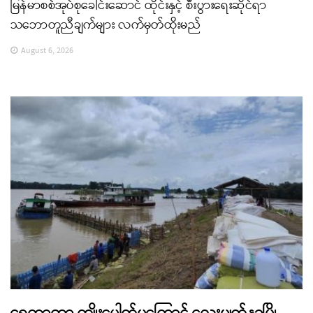
မြန်မာစစ်အုပ်စုခေါင်းဆောင် ထိုင်းနှင့် စီးပွားရေးဆိုင်ရာ
သဘောတူညီချက်များ လက်မှတ်ထိုးမည်
August 6, 2026
ရေကာတာ ကျိုးပေါက်မှုကြောင့် လေးမျက်နှာမြို့