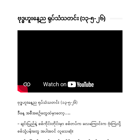
ဗုဒ္ဓဟူးနေ့ည ရုပ်သံသတင်း (၁၃-၅-၂၆)
ဗုဒ္ဓဟူးနေ့ည ရုပ်သံသတင်း (၁၃-၅-၂၆)
ဒီနေ့ အစီအစဉ်တွေထဲမှာတော့…..
– ချင်းပြည်နဲ့ စစ်ကိုင်းတိုင်းမှာ စစ်တပ်က လေကြောင်းက ဗုံးကြဲလို့
စစ်သုံ့ပန်းတွေ အပါအဝင် လူသေဆုံး