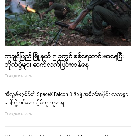
ကချင်ပြည် မြို့နယ် ၅ ခုတွင် စစ်ရေးတင်းမာနေပြီး
တိုက်ပွဲများ ဆက်လက်ပြင်းထန်နေ
August 6, 2026
အီလွန်မာ့စ်ခ်၏ SpaceX Falcon 9 ဒုံးပျံ အစိတ်အပိုင်း လကမ္ဘာ
ပေါ်သို့ ဝင်ဆောင့်မိဟု ယူဆရ
August 6, 2026