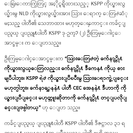
ေရြးေကာက္ပြဲတြင္ အႏိုင္ရရွိထားသည့္ KSPP ကိုယ္စားလွ
ယ္မ်ားမွ NLD ကိုယ္စားလွယ္မ်ားအား သြား ေရာက္ ေတြ႕ဆံု
မႈသည္ ပါတီ၏ သေဘာထား မဟုတ္ေၾကာင္း ကခ်င္ျ
ပည္နယ္ ျပည္သူ႔ပါတီ KSPP ဒု-ဥကၠ႒ (၂) ဦးကြမ္ေဂါင္ေ
အာင္ခမ္း က ေျပာသည္။
ဦးကြမ္ေဂါင္ေအာင္ခမ္းက
“သြားေတြ႕တဲ့ က်ေနာ္တို႔
ကိုယ္စားလွယ္ေတြလည္း က်ေနာ္တို႔ ဒီကေန႔ ကိုယ္ စား
မျပဳပါဘူး။ KSPP ရဲ႕ ကိုယ္စားျပဳၿပီးမွ သြားေရာက္ခဲ့ျခင္း
မဟုတ္ပါဘူး။ က်ေနာ္အေနနဲ႔ ပါတီ CEC အေနနဲ႔ ဒီဟာကို ကို
ယ္စားျပဳျခင္း မဟုတ္ဘူးဆိုတာကို က်ေနာ္တို႔ တင္ျပလိုျ
ခင္းျဖစ္ပါတယ္”
ဟု ေျပာ သည္။
ကခ်င္ျပည္နယ္ ျပည္သူ႔ပါတီ KSPP ပါတီ၏ ဒီဇင္ဘာလ ၃၁ ရ