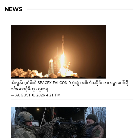
NEWS
အီလွန်မာ့စ်ခ်၏ SPACEX FALCON 9 ဒုံးပျံ အစိတ်အပိုင်း လကမ္ဘာပေါ်သို့
ဝင်ဆောင့်မိဟု ယူဆရ
—
AUGUST 6, 2026 4:21 PM