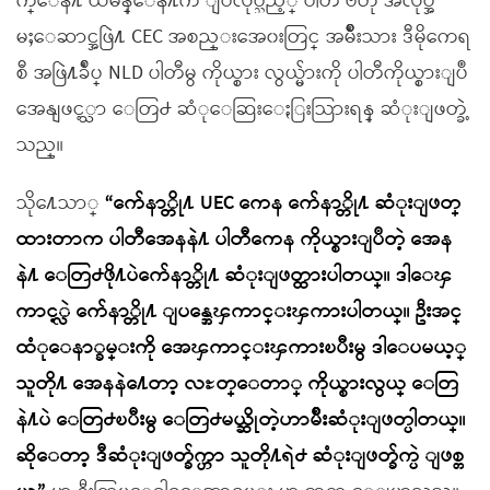
က္ေန႔ ယမန္ေန႔က ျပဳလုပ္သည့္ ပါတီ ဗဟို အလုပ္အ
မႈေဆာင္အဖြဲ႔ CEC အစည္းအေ၀းတြင္ အမ်ိဳးသား ဒီမိုကေရ
စီ အဖြဲ႔ခ်ဳပ္ NLD ပါတီမွ ကိုယ္စား လွယ္မ်ားကို ပါတီကိုယ္စားျပဳ
အေနျဖင့္သာ ေတြ႕ ဆံုေဆြးေႏြးသြားရန္ ဆံုးျဖတ္ခဲ့
သည္။
သို႔ေသာ္
“က်ေနာ္တို႔ UEC ကေန က်ေနာ္တို႔ ဆံုးျဖတ္
ထားတာက ပါတီအေနနဲ႔ ပါတီကေန ကိုယ္စားျပဳတဲ့ အေန
နဲ႔ ေတြ႕ဖို႔ပဲက်ေနာ္တို႔ ဆံုးျဖတ္ထားပါတယ္။ ဒါေၾ
ကာင့္လဲ က်ေနာ္တို႔ ျပန္အေၾကာင္းၾကားပါတယ္။ ဦးအင္
ထံုေနာ္ခမ္းကို အေၾကာင္းၾကားၿပီးမွ ဒါေပမယ့္
သူတို႔ အေနနဲ႔ေတာ့ လႊတ္ေတာ္ ကိုယ္စားလွယ္ ေတြ
နဲ႔ပဲ ေတြ႕ၿပီးမွ ေတြ႕မယ္ဆိုတဲ့ဟာမ်ိဳးဆံုးျဖတ္ပါတယ္။
ဆိုေတာ့ ဒီဆံုးျဖတ္ခ်က္ဟာ သူတို႔ရဲ႕ ဆံုးျဖတ္ခ်က္ပဲ ျဖစ္တ