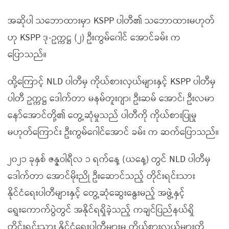
အဆိုပါ သဘောထားမှာ KSPP ပါတီ၏ သဘောထားမဟုတ်
ဟု KSPP ဒု-ဥက္ကဋ္ဌ (၂) ဦးကွမ်ဂေါင် အောင်ခမ်း က
ပြောသည်။
ထို့ကြောင့် NLD ပါတီမှ ကိုယ်စားလှယ်များနှင့် KSPP ပါတီမှ
ပါတီ ဥက္ကဋ္ဌ ဒေါက်တာ မနမ်တူးဂျာ၊ ဦးဆမ် အောင်၊ ဦးလမာ
နော်အောင်တို့၏ တွေ့ဆုံမှုသည် ပါတီကို ကိုယ်စားပြုမှု
မဟုတ်ကြောင်း ဦးကွမ်ဂေါင်အောင် ခမ်း က ဆက်ပြောသည်။
၂၀၂၁ ခုနှစ် ဇန္နဝါရီလ ၁ ရက်နေ့ (ယနေ့) တွင် NLD ပါတီမှ
ဒေါက်တာ အောင်မိုးညို ဦးဆောင်သည့် တိုင်းရင်းသား
နိုင်ငံရေးပါတီများနှင့် တွေ့ဆုံဆွေးနွေးမည့် အဖွဲ့နှင့်
ရွေးကောက်ပွဲတွင် အနိုင်ရရှိခဲ့သည့် ကချင်ပြည်နယ်ရှိ
တိုင်းရင်းသား နိုင်ငံရေးပါတီများမှ ကိုယ်စားလှယ်များတို့