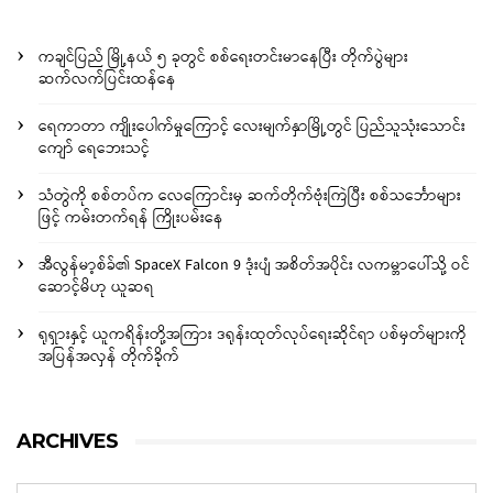
ကချင်ပြည် မြို့နယ် ၅ ခုတွင် စစ်ရေးတင်းမာနေပြီး တိုက်ပွဲများ
ဆက်လက်ပြင်းထန်နေ
ရေကာတာ ကျိုးပေါက်မှုကြောင့် လေးမျက်နှာမြို့တွင် ပြည်သူသုံးသောင်း
ကျော် ရေဘေးသင့်
သံတွဲကို စစ်တပ်က လေကြောင်းမှ ဆက်တိုက်ဗုံးကြဲပြီး စစ်သင်္ဘောများ
ဖြင့် ကမ်းတက်ရန် ကြိုးပမ်းနေ
အီလွန်မာ့စ်ခ်၏ SpaceX Falcon 9 ဒုံးပျံ အစိတ်အပိုင်း လကမ္ဘာပေါ်သို့ ဝင်
ဆောင့်မိဟု ယူဆရ
ရုရှားနှင့် ယူကရိန်းတို့အကြား ဒရုန်းထုတ်လုပ်ရေးဆိုင်ရာ ပစ်မှတ်များကို
အပြန်အလှန် တိုက်ခိုက်
ARCHIVES