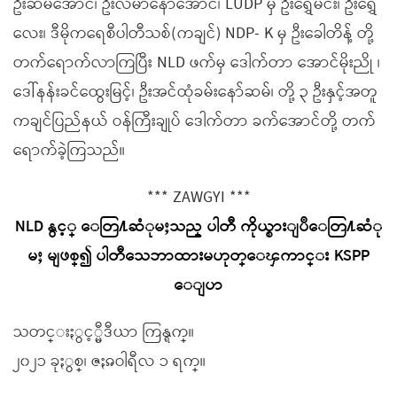
ဦးဆမ်အောင်၊ ဦးလမာနော်အောင်၊ LUDP မှ ဦးရွှေမင်း၊ ဦးရွှေ
လေး၊ ဒီမိုကရေစီပါတီသစ်(ကချင်) NDP- K မှ ဦးခေါတိန့် တို့
တက်ရောက်လာကြပြီး NLD ဖက်မှ ဒေါက်တာ အောင်မိုးညို ၊
ဒေါ်နန်းခင်ထွေးမြင့်၊ ဦးအင်ထုံခမ်းနော်ဆမ်၊ တို့ ၃ ဦးနှင့်အတူ
ကချင်ပြည်နယ် ဝန်ကြီးချုပ် ဒေါက်တာ ခက်အောင်တို့ တက်
ရောက်ခဲ့ကြသည်။
*** ZAWGYI ***
NLD နွင့္ ေတြ႔ဆံုမႈသည္ ပါတီ ကိုယ္စားျပဳေတြ႔ဆံု
မႈ မျဖစ္၍ ပါတီသေဘာထားမဟုတ္ေၾကာင္း KSPP
ေျပာ
သတင္းႏွင့္မီဒီယာ ကြန္ရက္။
၂၀၂၁ ခုႏွစ္၊ ဇႏၷဝါရီလ ၁ ရက္။