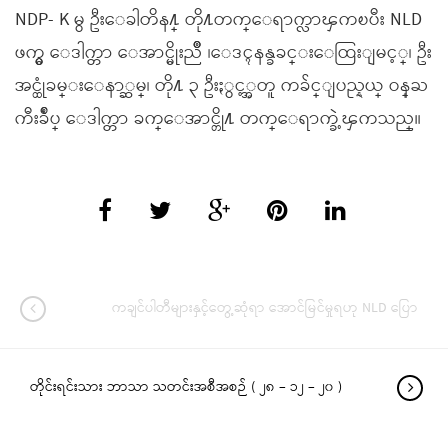
NDP- K မွ ဦးေခါတိန႔္ တို႔တက္ေရာက္လာၾကၿပီး NLD
ဖက္မွ ေဒါက္တာ ေအာင္မိုးညိဳ ၊ေဒၚနန္ခခင္းေထြးျမင့္၊ ဦး
အင္ထုံခမ္းေနာ္ဆမ္၊ တို႔ ၃ ဦးႏွင့္အတူ ကခ်င္ျပည္နယ္ ဝန္ႀ
ကီးခ်ဳပ္ ေဒါက္တာ ခက္ေအာင္တို႔ တက္ေရာက္ခဲ့ၾကသည္။
ကချင်ပါတီများနှင့်တွေ့ဆုံရာ အောင်မြင်မှုရဟု NLD ပြော
တိုင်းရင်းသား ဘာသာ သတင်းအစီအစဉ် ( ၂၈ – ၁၂ – ၂၀ )