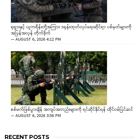
ရုရှားနှင့် ယူကရိန်းတို့အကြား ဒရုန်းထုတ်လုပ်ရေးဆိုင်ရာ ပစ်မှတ်များကို
အပြန်အလှန် တိုက်ခိုက်
—
AUGUST 6, 2026 4:12 PM
စစ်မက်ဖြစ်ပွားချိန် အကျပ်အတည်းများကို ရင်ဆိုင်နိုင်ရန် ထိုင်ဝမ်ပြင်ဆင်
—
AUGUST 6, 2026 3:56 PM
RECENT POSTS