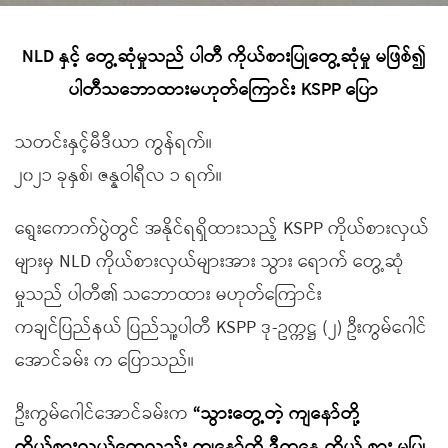
NLD နှင့် တွေ့ဆုံမှုသည် ပါတီ ကိုယ်စားပြုတွေ့ဆုံမှု မဖြစ်၍
ပါတီသဘောထားမဟုတ်ကြောင်း KSPP ပြော
သတင်းနှင့်မီဒီယာ ကွန်ရက်။
၂၀၂၁ ခုနှစ်၊ ဇန္နဝါရီလ ၁ ရက်။
ရွေးကောက်ပွဲတွင် အနိုင်ရရှိထားသည့် KSPP ကိုယ်စားလှယ်
များမှ NLD ကိုယ်စားလှယ်များအား သွား ရောက် တွေ့ဆုံ
မှုသည် ပါတီ၏ သဘောထား မဟုတ်ကြောင်း
ကချင်ပြည်နယ် ပြည်သူ့ပါတီ KSPP ဒု-ဥက္ကဋ္ဌ (၂) ဦးကွမ်ဂေါင်
အောင်ခမ်း က ပြောသည်။
ဦးကွမ်ဂေါင်အောင်ခမ်းက
“သွားတွေ့တဲ့ ကျနော်တို့
ကိုယ်စားလှယ်တွေလည်း ကျနော်တို့ ဒီကနေ့ ကိုယ် စား မပြု