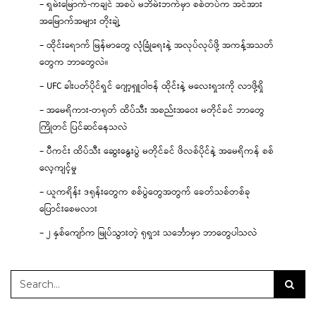
– ရှမ်းမြောက်-ကချင် အစပ် မဘိမ်းဘက်မှာ စစ်တပ်က အင်အား
အမြောက်အများ တိုးချဲ့
– ထိုင်းရောက် မြန်မာတွေ လုံခြုံရေးနဲ့ အလုပ်လုပ်ဖို့ အကန့်အသတ်
တွေက ဘာတွေလဲ။
– UFC ခါးပတ်ပိုင်ရှင် ဂျော့ရှူဝါဗန် ထိုင်းနဲ့ မလေးရှားကို လာဖို့ရှိ
– အမေရိကား-တရုတ် ထိပ်သီး အစည်းအဝေး မတိုင်ခင် ဘာတွေ
ကြိုတင် ပြင်ဆင်နေသလဲ
– ပီကင်း ထိပ်သီး ဆွေးနွေးပွဲ မတိုင်ခင် ဖိလစ်ပိုင်နဲ့ အမေရိကန် စစ်
လေ့ကျင့်မှု
– ယူကရိန်း ဒရုန်းတွေက စစ်ပွဲတွေအတွက် ခေတ်သစ်တစ်ခု
ပြောင်းစေမလား
– ၂ နှစ်ကျော်က မြုပ်သွားတဲ့ ရုရှား သင်္ဘောမှာ ဘာတွေပါသလဲ