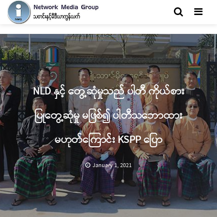
Men
NLD နှင့် တွေ့ဆုံမှုသည် ပါတီ ကိုယ်စား
ပြုတွေ့ဆုံမှု မဖြစ်၍ ပါတီသဘောထား
မဟုတ်ကြောင်း KSPP ပြော
January 1, 2021