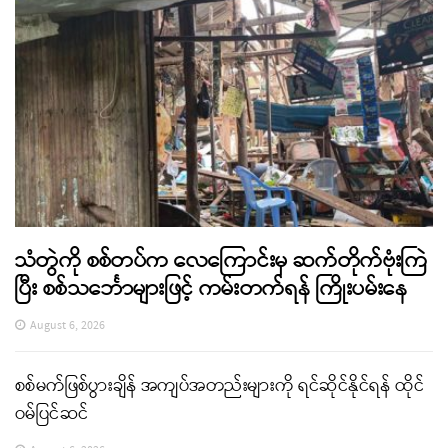
သံတွဲကို စစ်တပ်က လေကြောင်းမှ ဆက်တိုက်ဗုံးကြဲ
ပြီး စစ်သင်္ဘောများဖြင့် ကမ်းတက်ရန် ကြိုးပမ်းနေ
August 6, 2026
စစ်မက်ဖြစ်ပွားချိန် အကျပ်အတည်းများကို ရင်ဆိုင်နိုင်ရန် ထိုင်
ဝမ်ပြင်ဆင်