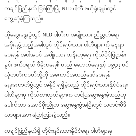
ကချင်ပြည်နယ် မြစ်ကြီးမြို့ NLD ပါတီ ဗဟိုရုံးချုပ်တွင်
တွေ့ဆုံခဲ့ကြသည်။
ထိုဆွေးနွေးပွဲတွင် NLD ပါတီက အမျိုးသား ညီညွှတ်ရေး
အစိုးရဖွဲ့သည့်အခါတွင် တိုင်းရင်းသား ပါတီများ ကို နေရာ
ပေးရန် အပါအဝင် အမျိုးသား တန်းတူရေး ကိုယ်ပိုင်ပြဌာန်း
ခွင်၊ ဖက်ဒရယ် ဒီမိုကရေစီ တည် ဆောက်ရေးနှင့် ၁၉၄၇ ပင်
လုံကတိကဝတ်တို့ကို အကောင်အထည်ဖော်ပေးရန်
ရွေးကောက်ပွဲတွင် အနိုင် ရရှိခဲ့သည့် တိုင်းရင်းသားနိုင်ငံရေး
ပါတီများမှ ကိုယ်စားလှယ်များက တင်ပြဆွေးနွေးခဲ့သည်ဟု
ဒေါက်တာ အောင်မိုးညိုက ဆွေးနွေးပွဲအပြီးတွင် သတင်းမီဒီ
ယာများအား ပြောကြားခဲ့သည်။
ကချင်ပြည်နယ်ရှိ တိုင်းရင်းသားနိုင်ငံရေး ပါတီများမှ