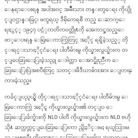
ေနရာေပးရန္ အပါအ၀င္ အမ်ိဳးသား တန္းတူေရး ကိုယ္ပို
င္ျပဌာန္းခြင္၊ ဖက္ဒရယ္ ဒီမိုကေရစီ တည္ ေဆာက္ေ
ရးႏွင့္ ၁၉၄၇ ပင္လံုကတိက၀တ္တို႔ကို အေကာင္အထည္ေ
ဖာ္ေပးရန္ ေရြးေကာက္ပြဲတြင္ အႏိုင္ ရရွိခဲ့သည့္ တို
င္းရင္းသားႏိုင္ငံေရး ပါတီမ်ားမွ ကိုယ္စားလွယ္မ်ားက တ
င္ျပေဆြးေႏြးခဲ့သည္ဟု ေဒါက္တာ ေအာင္မိုးညိဳက ေ
ဆြးေႏြးပြဲအၿပီးတြင္ သတင္းမီဒီယာမ်ားအား ေျပာၾ
ကားခဲ့သည္။
ကခ်င္ျပည္နယ္ရွိ တိုင္းရင္းသားႏိုင္ငံေရး ပါတီမ်ားမွ ေ
ရြးေကာက္ပြဲ အႏိုင္ရ ကိုယ္စားလွယ္မ်ား၏ တင္ျပ ေ
ဆြးေႏြးခ်က္မ်ားကို NLD ပါတီ ကိုယ္စားလွယ္မ်ားက NLD ဗဟို
သို႔ ဆက္လက္တင္ျပေဆြးေႏြးကာ ညွိႏႈိင္းမႈ ရယူသြားမ
ည္ ျဖစ္ၿပီး ထိုမွတစ္ဆင့္ ေဆြးေႏြးမႈမ်ား ဆက္လက္ျဖ