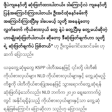
ဖို့ပဲကျနော်တို့ ဆုံးဖြတ်ထားပါတယ်။ ဒါကြောင့်လဲ ကျနော်တို့
ပြန်အကြောင်းကြားပါတယ်။ ဦးအင်ထုံနော်ခမ်းကို
အကြောင်းကြားပြီးမှ ဒါပေမယ့် သူတို့ အနေနဲ့တော့
လွှတ်တော် ကိုယ်စားလှယ် တွေ နဲ့ပဲ တွေ့ပြီးမှ တွေ့မယ်ဆိုတဲ့
ဟာမျိုးဆုံးဖြတ်ပါတယ်။ ဆိုတော့ ဒီဆုံးဖြတ်ချက်ဟာ သူတို့
ရဲ့ ဆုံးဖြတ်ချက်ပဲ ဖြစ်တယ်”
ဟု ဦးကွမ်ဂေါင်အောင်ခမ်း ဟု
ဆက် ပြောသည်။
ယခုတွေ့ဆုံမှုတွေ KSPP ပါတီအနေဖြင့် ၎င်းတို့ ပါတီ၏
ကိုယ်စားလှယ်များ NLD ကိုယ်စားလှယ်များနှင့် တွေ့ဆုံမည့်
ကိစ္စကို ပါတီကိုယ်စားပြုအနေဖြင့် သွားရောက်တွေ့ဆုံရန်
ဆုံးဖြတ်ခဲ့သော်လည်း NLD ဘက်က ၂၀၂၀ ရွေးကောက်ပွဲ
တွင် အနိုင်ရရှိခဲ့သည့် ကိုယ်စားလှယ်များနှင့်သာ တွေ့ဆုံ
ရန်ဖြစ်ကြောင်း ပြောဆိုလာ သည်ဟု ပြောသည်။