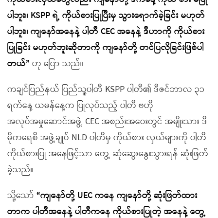
ပါဘူး။ KSPP ရဲ့ ကိုယ်စားပြုပြီးမှ သွားရောက်ခဲ့ခြင်း မဟုတ်
ပါဘူး။ ကျနော်အနေနဲ့ ပါတီ CEC အနေနဲ့ ဒီဟာကို ကိုယ်စား
ပြုခြင်း မဟုတ်ဘူးဆိုတာကို ကျနော်တို့ တင်ပြလိုခြင်းဖြစ်ပါ
တယ်”
ဟု ပြော သည်။
ကချင်ပြည်နယ် ပြည်သူ့ပါတီ KSPP ပါတီ၏ ဒီဇင်ဘာလ ၃၁
ရက်နေ့ ယမန်နေ့က ပြုလုပ်သည့် ပါတီ ဗဟို
အလုပ်အမှုဆောင်အဖွဲ့ CEC အစည်းအဝေးတွင် အမျိုးသား ဒီ
မိုကရေစီ အဖွဲ့ချုပ် NLD ပါတီမှ ကိုယ်စား လှယ်များကို ပါတီ
ကိုယ်စားပြု အနေဖြင့်သာ တွေ့ ဆုံဆွေးနွေးသွားရန် ဆုံးဖြတ်
ခဲ့သည်။
သို့သော်
“ကျနော်တို့ UEC ကနေ ကျနော်တို့ ဆုံးဖြတ်ထား
တာက ပါတီအနေနဲ့ ပါတီကနေ ကိုယ်စားပြုတဲ့ အနေနဲ့ တွေ့