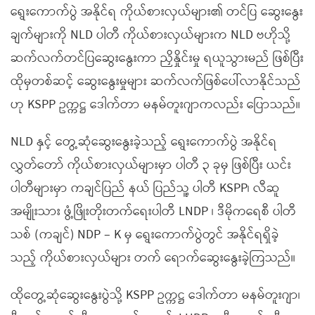
ရွေးကောက်ပွဲ အနိုင်ရ ကိုယ်စားလှယ်များ၏ တင်ပြ ဆွေးနွေး
ချက်များကို NLD ပါတီ ကိုယ်စားလှယ်များက NLD ဗဟိုသို့
ဆက်လက်တင်ပြဆွေးနွေးကာ ညှိနှိုင်းမှု ရယူသွားမည် ဖြစ်ပြီး
ထိုမှတစ်ဆင့် ဆွေးနွေးမှုများ ဆက်လက်ဖြစ်ပေါ်လာနိုင်သည်
ဟု KSPP ဥက္ကဋ္ဌ ဒေါက်တာ မနမ်တူးဂျာကလည်း ပြောသည်။
NLD နှင့် တွေ့ဆုံဆွေးနွေးခဲ့သည့် ရွေးကောက်ပွဲ အနိုင်ရ
လွှတ်တော် ကိုယ်စားလှယ်များမှာ ပါတီ ၃ ခုမှ ဖြစ်ပြီး ယင်း
ပါတီများမှာ ကချင်ပြည် နယ် ပြည်သူ့ ပါတီ KSPP၊ လီဆူ
အမျိုးသား ဖွံ့ဖြိုးတိုးတက်ရေးပါတီ LNDP ၊ ဒီမိုကရေစီ ပါတီ
သစ် (ကချင်) NDP – K မှ ရွေးကောက်ပွဲတွင် အနိုင်ရရှိခဲ့
သည့် ကိုယ်စားလှယ်များ တက် ရောက်ဆွေးနွေးခဲ့ကြသည်။
ထိုတွေ့ဆုံဆွေးနွေးပွဲသို့ KSPP ဥက္ကဋ္ဌ ဒေါက်တာ မနမ်တူးဂျာ၊