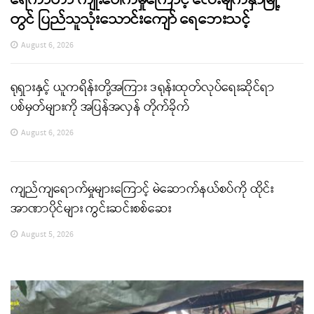
တွင် ပြည်သူသုံးသောင်းကျော် ရေဘေးသင့်
August 6, 2026
ရုရှားနှင့် ယူကရိန်းတို့အကြား ဒရုန်းထုတ်လုပ်ရေးဆိုင်ရာ
ပစ်မှတ်များကို အပြန်အလှန် တိုက်ခိုက်
August 6, 2026
ကျည်ကျရောက်မှုများကြောင့် မဲဆောက်နယ်စပ်ကို ထိုင်း
အာဏာပိုင်များ ကွင်းဆင်းစစ်ဆေး
August 5, 2026