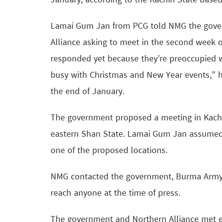
January, according to the Kachin State based
Lamai Gum Jan from PCG told NMG the govern
Alliance asking to meet in the second week 
responded yet because they’re preoccupied wi
busy with Christmas and New Year events,” he
the end of January.
The government proposed a meeting in Kachin 
eastern Shan State. Lamai Gum Jan assumed t
one of the proposed locations.
NMG contacted the government, Burma Army 
reach anyone at the time of press.
The government and Northern Alliance met earl