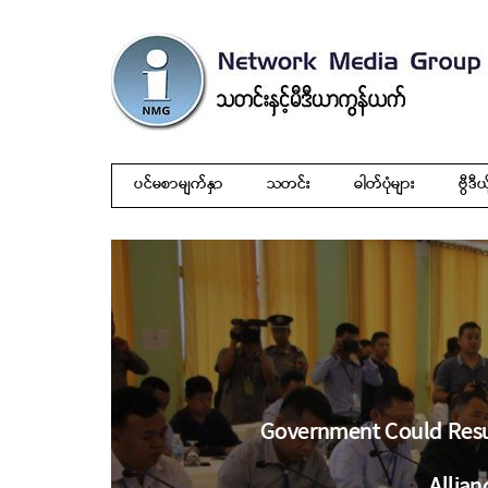
ပင်မစာမျက်နှာ
သတင်း
ဓါတ်ပုံများ
ဗွီဒီယ
Government Could Resu
Allian