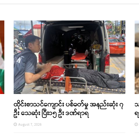
ထိုင်းစာသင်ကျောင်း ပစ်ခတ်မှု အနည်းဆုံး ၇
သ
ဦး သေဆုံး ပြီး၁၅ ဦး ဒဏ်ရာရ
ရ
August 7, 2026