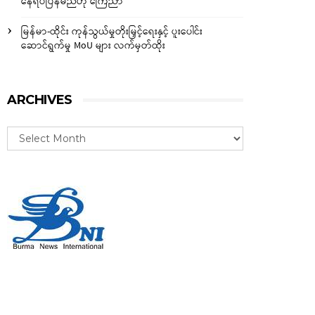
နေရပ်ပြန်မည်ဟု ကြေညာ
မြန်မာ-ထိုင်း ကုန်သွယ်မှုတိုးမြှင့်ရေးနှင့် ပူးပေါင်း
ဆောင်ရွက်မှု MoU များ လက်မှတ်ထိုး
ARCHIVES