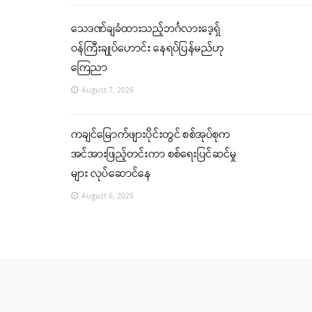
သေဒဏ်ချခံထားသည့်ဘင်္ဂလားဒေ့ရှ်
ဝန်ကြီးချုပ်ဟောင်း နေရပ်ပြန်မည်ဟု
ကြေညာ
August 7, 2026
ကချင်မြောက်ဖျားပိုင်းတွင် စစ်အုပ်စုက
အင်အားဖြည့်တင်းကာ စစ်ရေးပြင်ဆင်မှု
များ လုပ်ဆောင်နေ
August 6, 2026