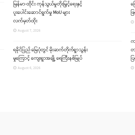
မြန်မာ-ထိုင်း ကုန်သွယ်မှုတိုးမြှင့်ရေးနှင့်
မ
ပူးပေါင်းဆောင်ရွက်မှု MoU များ
ဖြ
လက်မှတ်ထိုး
August 7, 2026
ကခ
ရခိုင်ပြည် မြေပုံတွင် မိုးဆက်တိုက်ရွာသွန်း
တင
မှုကြောင့် ကျေးရွာအချို့ ရေကြီးနစ်မြုပ်
ပ
August 6, 2026