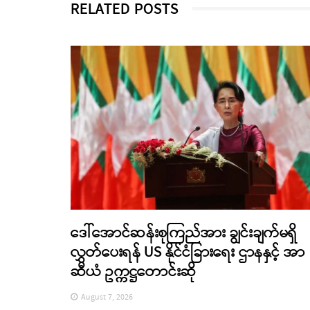
RELATED POSTS
ဒေါ်အောင်ဆန်းစုကြည်အား ချွင်းချက်မရှိ
လွှတ်ပေးရန် US နိုင်ငံခြားရေး ဌာနနှင့် အာ
ဆီယံ ဥက္ကဋ္ဌတောင်းဆို
August 7, 2026