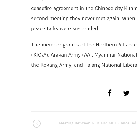
ceasefire agreement in the Chinese city Kunmi
second meeting they never met again. When t
peace-talks were suspended.
The member groups of the Northern Alliance
(KIO/A), Arakan Army (AA), Myanmar Nationa
the Kokang Army, and Ta’ang National Libera
Meeting Between NLD and MUP Cancelled