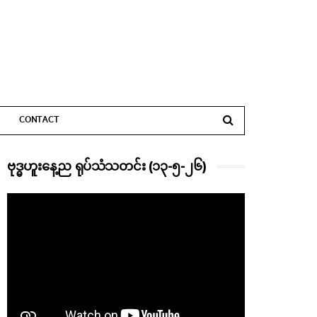
CONTACT
ဗုဒ္ဓဟူးနေ့ည ရုပ်သံသတင်း (၁၃-၅-၂၆)