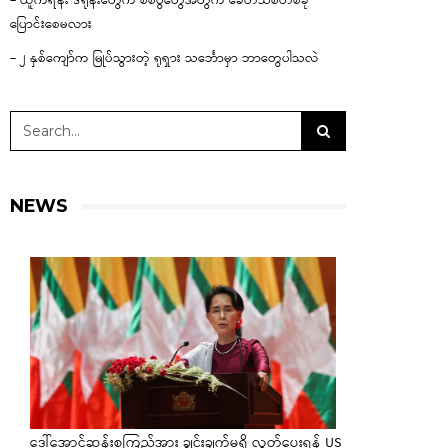
– ယူကရိန်း ဒရုန်းတွေက စစ်ပွဲတွေအတွက် ခေတ်သစ်တစ်ခု
ပြောင်းစေမလား
– ၂ နှစ်ကျော်က မြုပ်သွားတဲ့ ရုရှား သင်္ဘောမှာ ဘာတွေပါသလဲ
NEWS
ဒေါ်အောင်ဆန်းစုကြည်အား ချွင်းချက်မရှိ လွှတ်ပေးရန် US