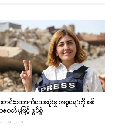
တင်းထောက်သေဆုံးမှု အစ္စရေးကို စစ်
ာဇဝတ်မှုဖြင့် စွပ်စွဲ
August 7, 2026