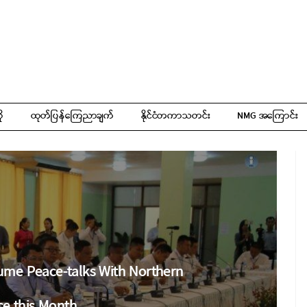
ို
ထုတ်ပြန်ကြေညာချက်
နိုင်ငံတကာသတင်း
NMG အကြောင်း
me Peace-talks With Northern
ce this Month