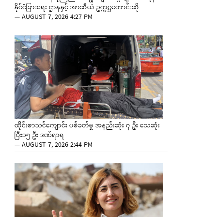
နိုင်ငံခြားရေး ဌာနနှင့် အာဆီယံ ဥက္ကဋ္ဌတောင်းဆို
—
AUGUST 7, 2026 4:27 PM
ထိုင်းစာသင်ကျောင်း ပစ်ခတ်မှု အနည်းဆုံး ၇ ဦး သေဆုံး
ပြီး၁၅ ဦး ဒဏ်ရာရ
—
AUGUST 7, 2026 2:44 PM