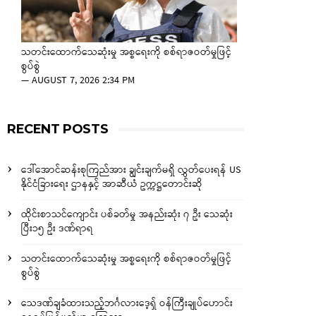
သတင်းထောက်သေဆုံးမှု အစ္စရေးကို စစ်ရာဇဝတ်မှုဖြင့်
စွပ်စွဲ
—
AUGUST 7, 2026 2:34 PM
RECENT POSTS
ဒေါ်အောင်ဆန်းစုကြည်အား ချွင်းချက်မရှိ လွှတ်ပေးရန် US
နိုင်ငံခြားရေး ဌာနနှင့် အာဆီယံ ဥက္ကဋ္ဌတောင်းဆို
ထိုင်းစာသင်ကျောင်း ပစ်ခတ်မှု အနည်းဆုံး ၇ ဦး သေဆုံး
ပြီး၁၅ ဦး ဒဏ်ရာရ
သတင်းထောက်သေဆုံးမှု အစ္စရေးကို စစ်ရာဇဝတ်မှုဖြင့်
စွပ်စွဲ
သေဒဏ်ချခံထားသည့်ဘင်္ဂလားဒေ့ရှ် ဝန်ကြီးချုပ်ဟောင်း