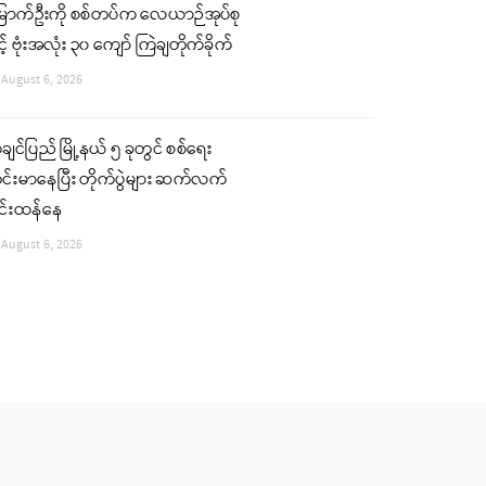
ြောက်ဦးကို စစ်တပ်က လေယာဉ်အုပ်စု
င့် ဗုံးအလုံး ၃၀ ကျော် ကြဲချတိုက်ခိုက်
August 6, 2026
ျင်ပြည် မြို့နယ် ၅ ခုတွင် စစ်ရေး
်းမာနေပြီး တိုက်ပွဲများ ဆက်လက်
ြင်းထန်နေ
August 6, 2026