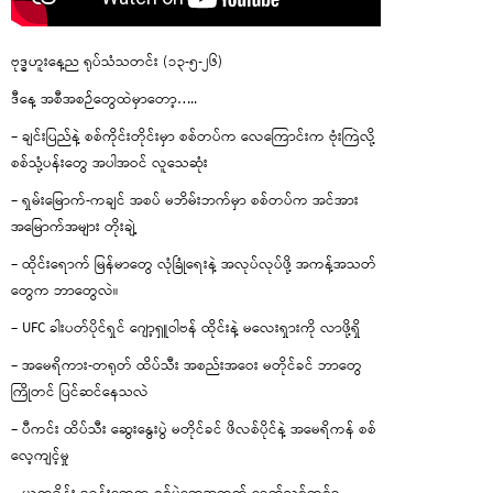
ဗုဒ္ဓဟူးနေ့ည ရုပ်သံသတင်း (၁၃-၅-၂၆)
ဒီနေ့ အစီအစဉ်တွေထဲမှာတော့…..
– ချင်းပြည်နဲ့ စစ်ကိုင်းတိုင်းမှာ စစ်တပ်က လေကြောင်းက ဗုံးကြဲလို့
စစ်သုံ့ပန်းတွေ အပါအဝင် လူသေဆုံး
– ရှမ်းမြောက်-ကချင် အစပ် မဘိမ်းဘက်မှာ စစ်တပ်က အင်အား
အမြောက်အများ တိုးချဲ့
– ထိုင်းရောက် မြန်မာတွေ လုံခြုံရေးနဲ့ အလုပ်လုပ်ဖို့ အကန့်အသတ်
တွေက ဘာတွေလဲ။
– UFC ခါးပတ်ပိုင်ရှင် ဂျော့ရှူဝါဗန် ထိုင်းနဲ့ မလေးရှားကို လာဖို့ရှိ
– အမေရိကား-တရုတ် ထိပ်သီး အစည်းအဝေး မတိုင်ခင် ဘာတွေ
ကြိုတင် ပြင်ဆင်နေသလဲ
– ပီကင်း ထိပ်သီး ဆွေးနွေးပွဲ မတိုင်ခင် ဖိလစ်ပိုင်နဲ့ အမေရိကန် စစ်
လေ့ကျင့်မှု