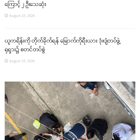
ကြောင့် ၂ ဦးသေဆုံး
August 10, 2026
ယူကရိန်းကို တိုက်ခိုက်ရန် မြောက်ကိုရီးယား ဒုံးပျံတပ်ဖွဲ့
ရုရှား၌ စတင်တပ်စွဲ
August 10, 2026