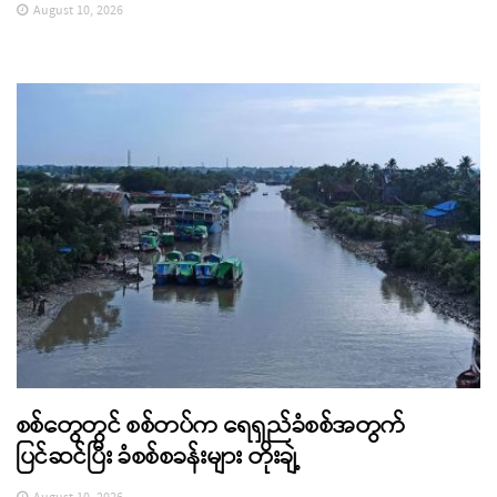
August 10, 2026
စစ်တွေတွင် စစ်တပ်က ရေရှည်ခံစစ်အတွက်
ပြင်ဆင်ပြီး ခံစစ်စခန်းများ တိုးချဲ့