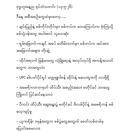
ဗုဒ္ဓဟူးနေ့ည ရုပ်သံသတင်း (၁၃-၅-၂၆)
ဒီနေ့ အစီအစဉ်တွေထဲမှာတော့…..
– ချင်းပြည်နဲ့ စစ်ကိုင်းတိုင်းမှာ စစ်တပ်က လေကြောင်းက ဗုံးကြဲလို့
စစ်သုံ့ပန်းတွေ အပါအဝင် လူသေဆုံး
– ရှမ်းမြောက်-ကချင် အစပ် မဘိမ်းဘက်မှာ စစ်တပ်က အင်အား
အမြောက်အများ တိုးချဲ့
– ထိုင်းရောက် မြန်မာတွေ လုံခြုံရေးနဲ့ အလုပ်လုပ်ဖို့ အကန့်အသတ်
တွေက ဘာတွေလဲ။
– UFC ခါးပတ်ပိုင်ရှင် ဂျော့ရှူဝါဗန် ထိုင်းနဲ့ မလေးရှားကို လာဖို့ရှိ
– အမေရိကား-တရုတ် ထိပ်သီး အစည်းအဝေး မတိုင်ခင် ဘာတွေ
ကြိုတင် ပြင်ဆင်နေသလဲ
– ပီကင်း ထိပ်သီး ဆွေးနွေးပွဲ မတိုင်ခင် ဖိလစ်ပိုင်နဲ့ အမေရိကန် စစ်
လေ့ကျင့်မှု
– ယူကရိန်း ဒရုန်းတွေက စစ်ပွဲတွေအတွက် ခေတ်သစ်တစ်ခု
ပြောင်းစေမလား