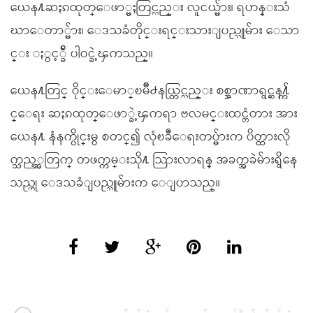
ယေန႔ဆႏၵထုတ္ေဖာ္မႈတြင္လည္း လူငယ္မ်ား၊ ရဟန္းသံ
ဃာေတာ္မ်ား၊ ေဒသခံတိုင္းရင္းသားျပည္သူမ်ား ေသာ
င္း ႏွင့္ခ်ီ ပါဝင္ခဲ့ၾကသည္။
ယေန႔တြင္ ဝိုင္းေမာ္ၿမိဳ႕နယ္တြင္လည္း စစ္အာဏာရွင္ဆန႔္က်
င္ေရး ဆႏၵထုတ္ေဖာ္ခဲ့ၾကရာ ဗလမင္းထင္တံတား အား
ယေန႔ နံနက္ပိုင္းမွ စတင္၍ လုံၿခဳံေရးတပ္မ်ားက ပိတ္ထားလို
က္သည့္အတြက္ တဖက္ကမ္းသို႔ သြားလာရန္ အခက္အခဲမ်ားရွိေန
သည္ဟု ေဒသခံျပည္သူမ်ားက ေျပာသည္။