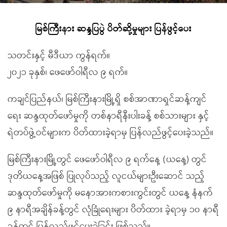
မြစ်ကြီးနား ဆန္ဒပြပွဲ ပိတ်ဆို့မှုများ ပြန်ဖွင့်ပေး
သတင်းနှင့် မီဒီယာ ကွန်ရက်။
၂၀၂၁ ခုနှစ်၊ ဖေဖော်ဝါရီလ ၉ ရက်။
ကချင်ပြည်နယ်၊ မြစ်ကြီးနားမြို့ရှိ စစ်အာဏာရှင်ဆန့်ကျင်
ရေး ဆန္ဒထုတ်ဖော်မှုကို တစ်နာရီနီးပါးခန့် စစ်သားများ နှင့်
ရဲတပ်ဖွဲ့ဝင်များက ပိတ်ထားခဲ့ရာမှ ပြန်လည်ဖွင့်ပေးခဲ့သည်။
မြစ်ကြီးနားမြို့တွင် ဖေဖော်ဝါရီလ ၉ ရက်နေ့ (ယနေ့) တွင်
ဒုတိယနေ့အဖြစ် ပြုလုပ်သည့် လူငယ်များဦးဆောင် သည့်
ဆန္ဒထုတ်ဖော်မှုကို မနောအားကစားကွင်းတွင် ယနေ့ နံနက်
၉ နာရီအချိန်ခန့်တွင် လုံခြုံရေးများ ပိတ်ထား ခဲ့ရာမှ ၁၀ နာရီ
ခန့်တွင် ပြန်လည်ဖွင့်ပေးခဲ့ခြင်း ဖြစ်သည်။