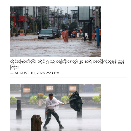
ထိုင်းမြောက်ပိုင်း ခရိုင် ၅ ခု၌ ရေကြီးရေလျှံ၊ ၂၄ နာရီ စောင့်ကြည့်ရန် ညွှန်
ကြား
—
AUGUST 10, 2026 2:23 PM