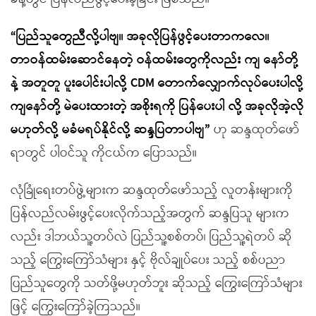
“ပြည်သူတွေညီလို့ပါဗျ။ အခုလိုပြန်ဖွင့်ပေးတာကလေ။
တာဝန်ထမ်းဆောင်နေတဲ့ ဝန်ထမ်းတွေကိုလည်း ကျ နော်တို့
နဲ့ အတူတူ ပူးပေါင်းပါလို့ CDM တောက်လျှောက်လုပ်ပေးပါလို့
ကျနော်တို့ မဲပေးထားတဲ့ အစိုးရကို ပြန်ပေးပါ လို့ အခုလိုအဲ့လို
မဟုတ်လို့ မခံမရပ်နိုင်လို့ ဆန္ဒပြတာပါဗျ”
ဟု ဆန္ဒထုတ်ဖော်
ရာတွင် ပါဝင်သူ ကိုငယ်က ပြောသည်။
လုံခြုံရေးတပ်ဖွဲ့များက ဆန္ဒထုတ်ဖော်သည့် လူတန်းများကို
ပြန်လည်လမ်းဖွင့်ပေးလိုက်သည့်အတွက် ဆန္ဒပြသူ များက
လည်း ဒါဘယ်သူ့တပ်လဲ ပြည်သူ့စစ်တပ်၊ ပြည်သူ့ရဲတပ် ဆို
သည့် ကြွေးကြော်သံများ နှင့် ဗိုလ်ချုပ်ပေး သည့် စစ်ပညာ
ပြည်သူတွေကို သတ်ဖို့မဟုတ်ဘူး ဆိုသည့် ကြွေးကြော်သံများ
ဖြင့် ကြွေးကြော်ခဲ့ကြသည်။