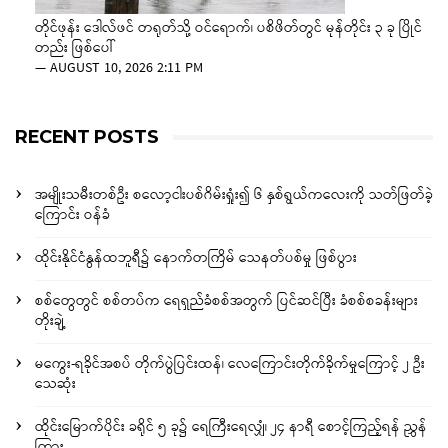
တိုင်ဖုန်း ဒေါလ်ဖင် တရုတ်သို့ ဝင်ရောက်၊ ပစိဖိတ်တွင် မုန်တိုင်း ၃ ခု ပြိုင်
တည်း ဖြစ်ပေါ်
—
AUGUST 10, 2026 2:11 PM
RECENT POSTS
အမျိုးသမီးတစ်ဦး စလော့ငါးပစ်ဂိမ်းရှုံး၍ ၆ နှစ်ရွယ်ကလေးကို သတ်ဖြတ်ခဲ့
ကြောင်း ဝန်ခံ
ထိုင်းနိုင်ငံနွန်ထဘူရီ၌ နောက်တကြိမ် သေနတ်ပစ်မှု ဖြစ်ပွား
စစ်တွေတွင် စစ်တပ်က ရေရှည်ခံစစ်အတွက် ပြင်ဆင်ပြီး ခံစစ်စခန်းများ
တိုးချဲ့
မကွေး-ရခိုင်အစပ် တိုက်ပွဲပြင်းထန်၊ လေကြောင်းတိုက်ခိုက်မှုကြောင့် ၂ ဦး
သေဆုံး
ထိုင်းမြောက်ပိုင်း ခရိုင် ၅ ခု၌ ရေကြီးရေလျှံ၊ ၂၄ နာရီ စောင့်ကြည့်ရန် ညွှန်
ကြား