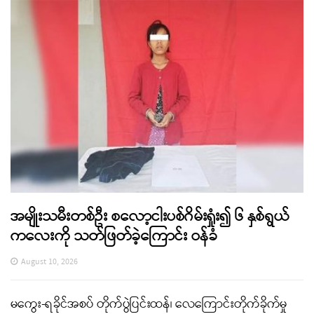
အမျိုးသမီးတစ်ဦး စလော့ငါးပစ်ဂိမ်းရှုံး၍ ၆ နှစ်ရွယ်
ကလေးကို သတ်ဖြတ်ခဲ့ကြောင်း ဝန်ခံ
August 10, 2026
မကွေး-ရခိုင်အစပ် တိုက်ပွဲပြင်းထန်၊ လေကြောင်းတိုက်ခိုက်မှု