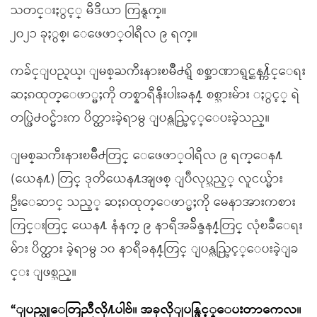
သတင္းႏွင့္ မီဒီယာ ကြန္ရက္။
၂၀၂၁ ခုႏွစ္၊ ေဖေဖာ္ဝါရီလ ၉ ရက္။
ကခ်င္ျပည္နယ္၊ ျမစ္ႀကီးနားၿမိဳ႕ရွိ စစ္အာဏာရွင္ဆန႔္က်င္ေရး
ဆႏၵထုတ္ေဖာ္မႈကို တစ္နာရီနီးပါးခန႔္ စစ္သားမ်ား ႏွင့္ ရဲ
တပ္ဖြဲ႕ဝင္မ်ားက ပိတ္ထားခဲ့ရာမွ ျပန္လည္ဖြင့္ေပးခဲ့သည္။
ျမစ္ႀကီးနားၿမိဳ႕တြင္ ေဖေဖာ္ဝါရီလ ၉ ရက္ေန႔
(ယေန႔) တြင္ ဒုတိယေန႔အျဖစ္ ျပဳလုပ္သည့္ လူငယ္မ်ား
ဦးေဆာင္ သည့္ ဆႏၵထုတ္ေဖာ္မႈကို မေနာအားကစား
ကြင္းတြင္ ယေန႔ နံနက္ ၉ နာရီအခ်ိန္ခန႔္တြင္ လုံၿခဳံေရး
မ်ား ပိတ္ထား ခဲ့ရာမွ ၁၀ နာရီခန႔္တြင္ ျပန္လည္ဖြင့္ေပးခဲ့ျခ
င္း ျဖစ္သည္။
“ျပည္သူေတြညီလို႔ပါဗ်။ အခုလိုျပန္ဖြင့္ေပးတာကေလ။