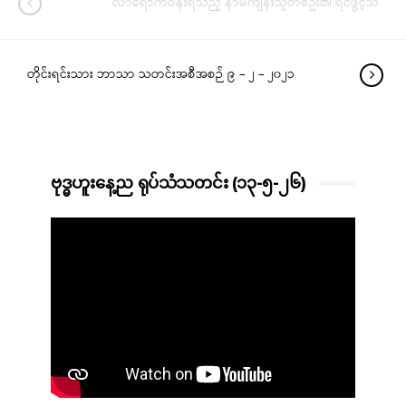
လာရောက်ဝန်းရံသည့် နာမကျန်းသူတစ်ဦး၏ ရင်ဖွင့်သံ
တိုင်းရင်းသား ဘာသာ သတင်းအစီအစဉ် ၉ – ၂ – ၂၀၂၁
ဗုဒ္ဓဟူးနေ့ည ရုပ်သံသတင်း (၁၃-၅-၂၆)