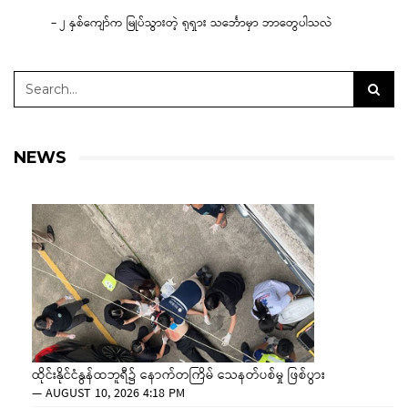
– ၂ နှစ်ကျော်က မြုပ်သွားတဲ့ ရုရှား သင်္ဘောမှာ ဘာတွေပါသလဲ
NEWS
ထိုင်းနိုင်ငံနွန်ထဘူရီ၌ နောက်တကြိမ် သေနတ်ပစ်မှု ဖြစ်ပွား
—
AUGUST 10, 2026 4:18 PM