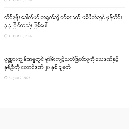
August 10, 2026
တိုင်ဖုန်း ဒေါလ်ဖင် တရုတ်သို့ ဝင်ရောက်၊ ပစိဖိတ်တွင် မုန်တိုင်း
၃ ခု ပြိုင်တည်း ဖြစ်ပေါ်
August 10, 2026
ပုဏ္ဏားကျွန်းအမှုတွင် မုဒိမ်းကျင့်သတ်ဖြတ်သူကို သေဒဏ်နှင့်
နှစ်ဦးကို ထောင်ဒဏ် ၂၀ နှစ် ချမှတ်
August 7, 2026