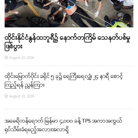
ထိုင်းနိုင်ငံနွန်ထဘူရီ၌ နောက်တကြိမ် သေနတ်ပစ်မှု
ဖြစ်ပွား
August 10, 2026
ထိုင်းမြောက်ပိုင်း ခရိုင် ၅ ခု၌ ရေကြီးရေလျှံ၊ ၂၄ နာရီ စောင့်
ကြည့်ရန် ညွှန်ကြား
August 10, 2026
အမေရိကန်ရောက် မြန်မာ ၄,၀၀၀ ခန့် TPS အကာအကွယ်
ရုပ်သိမ်းခံရမည့်အလားအလာရှိ