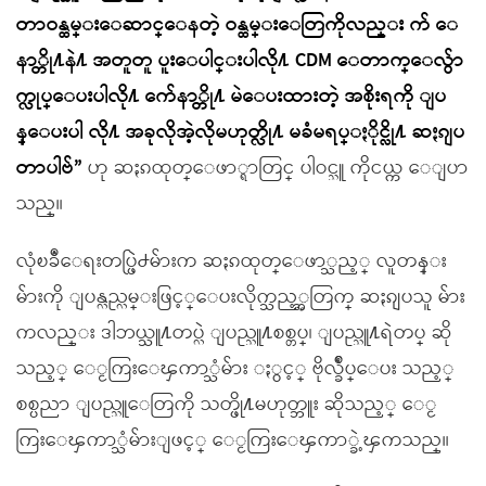
တာဝန္ထမ္းေဆာင္ေနတဲ့ ဝန္ထမ္းေတြကိုလည္း က် ေ
နာ္တို႔နဲ႔ အတူတူ ပူးေပါင္းပါလို႔ CDM ေတာက္ေလွ်ာ
က္လုပ္ေပးပါလို႔ က်ေနာ္တို႔ မဲေပးထားတဲ့ အစိုးရကို ျပ
န္ေပးပါ လို႔ အခုလိုအဲ့လိုမဟုတ္လို႔ မခံမရပ္ႏိုင္လို႔ ဆႏၵျပ
တာပါဗ်”
ဟု ဆႏၵထုတ္ေဖာ္ရာတြင္ ပါဝင္သူ ကိုငယ္က ေျပာ
သည္။
လုံၿခဳံေရးတပ္ဖြဲ႕မ်ားက ဆႏၵထုတ္ေဖာ္သည့္ လူတန္း
မ်ားကို ျပန္လည္လမ္းဖြင့္ေပးလိုက္သည့္အတြက္ ဆႏၵျပသူ မ်ား
ကလည္း ဒါဘယ္သူ႔တပ္လဲ ျပည္သူ႔စစ္တပ္၊ ျပည္သူ႔ရဲတပ္ ဆို
သည့္ ေႂကြးေၾကာ္သံမ်ား ႏွင့္ ဗိုလ္ခ်ဳပ္ေပး သည့္
စစ္ပညာ ျပည္သူေတြကို သတ္ဖို႔မဟုတ္ဘူး ဆိုသည့္ ေႂ
ကြးေၾကာ္သံမ်ားျဖင့္ ေႂကြးေၾကာ္ခဲ့ၾကသည္။