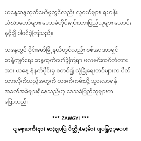
ယနေ့ဆန္ဒထုတ်ဖော်မှုတွင်လည်း လူငယ်များ၊ ရဟန်း
သံဃာတော်များ၊ ဒေသခံတိုင်းရင်းသားပြည်သူများ သောင်း
နှင့်ချီ ပါဝင်ခဲ့ကြသည်။
ယနေ့တွင် ဝိုင်းမော်မြို့နယ်တွင်လည်း စစ်အာဏာရှင်
ဆန့်ကျင်ရေး ဆန္ဒထုတ်ဖော်ခဲ့ကြရာ ဗလမင်းထင်တံတား
အား ယနေ့ နံနက်ပိုင်းမှ စတင်၍ လုံခြုံရေးတပ်များက ပိတ်
ထားလိုက်သည့်အတွက် တဖက်ကမ်းသို့ သွားလာရန်
အခက်အခဲများရှိနေသည်ဟု ဒေသခံပြည်သူများက
ပြောသည်။
*** ZAWGYI ***
ျမစ္ႀကီးနား ဆႏၵျပပြဲ ပိတ္ဆို႔မႈမ်ား ျပန္ဖြင့္ေပး