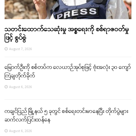
သတင်းထောက်သေဆုံးမှု အစ္စရေးကို စစ်ရာဇဝတ်မှု
ဖြင့် စွပ်စွဲ
August 7, 2026
မြောက်ဦးကို စစ်တပ်က လေယာဉ်အုပ်စုဖြင့် ဗုံးအလုံး ၃၀ ကျော်
ကြဲချတိုက်ခိုက်
August 6, 2026
ကချင်ပြည် မြို့နယ် ၅ ခုတွင် စစ်ရေးတင်းမာနေပြီး တိုက်ပွဲများ
ဆက်လက်ပြင်းထန်နေ
August 6, 2026