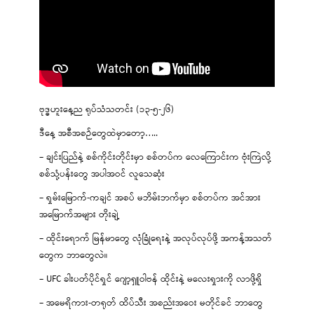
ဗုဒ္ဓဟူးနေ့ည ရုပ်သံသတင်း (၁၃-၅-၂၆)
ဒီနေ့ အစီအစဉ်တွေထဲမှာတော့…..
– ချင်းပြည်နဲ့ စစ်ကိုင်းတိုင်းမှာ စစ်တပ်က လေကြောင်းက ဗုံးကြဲလို့
စစ်သုံ့ပန်းတွေ အပါအဝင် လူသေဆုံး
– ရှမ်းမြောက်-ကချင် အစပ် မဘိမ်းဘက်မှာ စစ်တပ်က အင်အား
အမြောက်အများ တိုးချဲ့
– ထိုင်းရောက် မြန်မာတွေ လုံခြုံရေးနဲ့ အလုပ်လုပ်ဖို့ အကန့်အသတ်
တွေက ဘာတွေလဲ။
– UFC ခါးပတ်ပိုင်ရှင် ဂျော့ရှူဝါဗန် ထိုင်းနဲ့ မလေးရှားကို လာဖို့ရှိ
– အမေရိကား-တရုတ် ထိပ်သီး အစည်းအဝေး မတိုင်ခင် ဘာတွေ