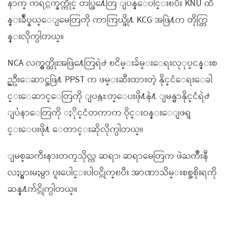
နာက္ ကရင္လက္နက္ကိုင္ တပ္ဖြဲ႔ေတြ ျပန္ေပါင္းၿပီး KNU ထိ
န္းခ်ဳပ္နယ္ေျမေတြကို ကာကြယ္ဖို႔ KCG အဖြဲ႔က တိုက္တြ
န္းလိုက္ပါတယ္။
NCA လက္မွတ္ထိုးအဖြဲ႔ေတြရဲ႕ ၿငိမ္းခ်မ္းေရးလုုပ္ငန္းစ
ဥ္ဦးေဆာင္အဖြဲ႔ PPST က ဖမ္းဆီးထားတဲ့ နိုင္ငံေရးေခါ
င္းေဆာင္ေတြကို ျပန္လႊတ္ေပးဖို႔နဲ႔ ျမန္မာနိုင္ငံရဲ႕
ျပႆနာေတြကို ႏိုင္ငံတကာက ဝိုင္းဝန္းေျဖရွ
င္းေပးဖို႔ ေတာင္းဆိုလိုက္ပါတယ္။
ျမစ္ႀကီးနားတကၠသိုလ္က ဆရာ၊ ဆရာမေတြက ဖဲႀကိဳးနီ
လႈပ္ရွားမႈမွာ ပူးေပါင္းပါဝင္လိုက္ၿပီး အာဏာသိမ္းစစ္အစိုးရကို
ဆန္႔က်င္လိုက္ပါတယ္။