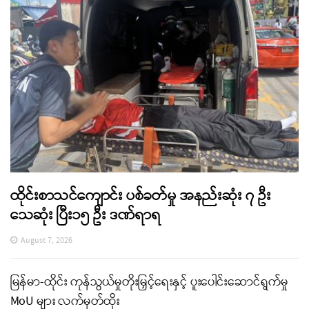
ထိုင်းစာသင်ကျောင်း ပစ်ခတ်မှု အနည်းဆုံး ၇ ဦး
သေဆုံး ပြီး၁၅ ဦး ဒဏ်ရာရ
August 7, 2026
မြန်မာ-ထိုင်း ကုန်သွယ်မှုတိုးမြှင့်ရေးနှင့် ပူးပေါင်းဆောင်ရွက်မှု
MoU များ လက်မှတ်ထိုး