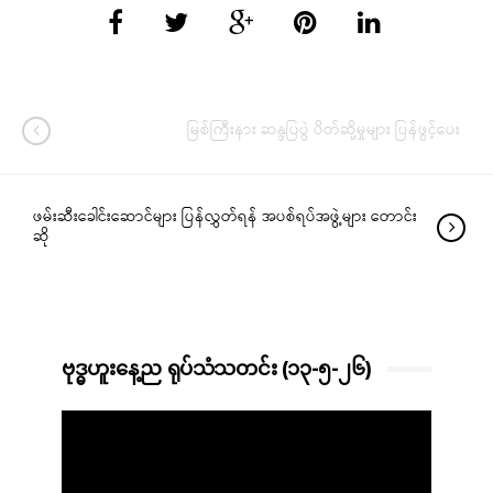
မြစ်ကြီးနား ဆန္ဒပြပွဲ ပိတ်ဆို့မှုများ ပြန်ဖွင့်ပေး
ဖမ်းဆီးခေါင်းဆောင်များ ပြန်လွှတ်ရန် အပစ်ရပ်အဖွဲ့များ တောင်း
ဆို
ဗုဒ္ဓဟူးနေ့ည ရုပ်သံသတင်း (၁၃-၅-၂၆)