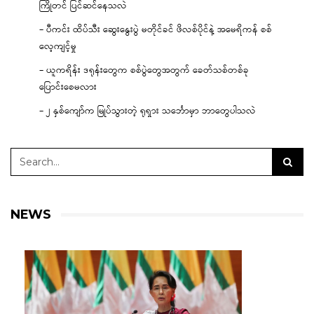
ကြိုတင် ပြင်ဆင်နေသလဲ
– ပီကင်း ထိပ်သီး ဆွေးနွေးပွဲ မတိုင်ခင် ဖိလစ်ပိုင်နဲ့ အမေရိကန် စစ်
လေ့ကျင့်မှု
– ယူကရိန်း ဒရုန်းတွေက စစ်ပွဲတွေအတွက် ခေတ်သစ်တစ်ခု
ပြောင်းစေမလား
– ၂ နှစ်ကျော်က မြုပ်သွားတဲ့ ရုရှား သင်္ဘောမှာ ဘာတွေပါသလဲ
NEWS