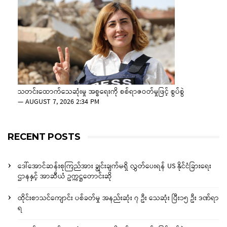
သတင်းထောက်သေဆုံးမှု အစ္စရေးကို စစ်ရာဇဝတ်မှုဖြင့် စွပ်စွဲ
—
AUGUST 7, 2026 2:34 PM
RECENT POSTS
ဒေါ်အောင်ဆန်းစုကြည်အား ချွင်းချက်မရှိ လွှတ်ပေးရန် US နိုင်ငံခြားရေး
ဌာနနှင့် အာဆီယံ ဥက္ကဋ္ဌတောင်းဆို
ထိုင်းစာသင်ကျောင်း ပစ်ခတ်မှု အနည်းဆုံး ၇ ဦး သေဆုံး ပြီး၁၅ ဦး ဒဏ်ရာ
ရ