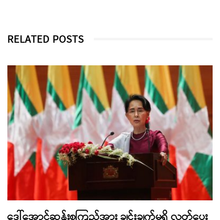
RELATED POSTS
ဒေါ်အောင်ဆန်းစုကြည်အား ချွင်းချက်မရှိ လွှတ်ပေး