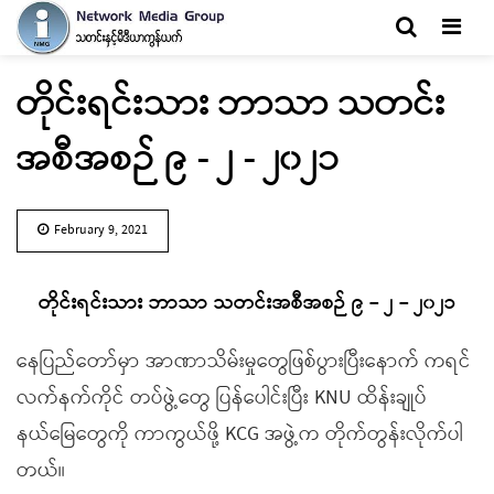
Men
တိုင်းရင်းသား ဘာသာ သတင်း
အစီအစဉ် ၉ - ၂ - ၂၀၂၁
February 9, 2021
တိုင်းရင်းသား ဘာသာ သတင်းအစီအစဉ် ၉ – ၂ – ၂၀၂၁
နေပြည်တော်မှာ အာဏာသိမ်းမှုတွေဖြစ်ပွားပြီးနောက် ကရင်
လက်နက်ကိုင် တပ်ဖွဲ့တွေ ပြန်ပေါင်းပြီး KNU ထိန်းချုပ်
နယ်မြေတွေကို ကာကွယ်ဖို့ KCG အဖွဲ့က တိုက်တွန်းလိုက်ပါ
တယ်။