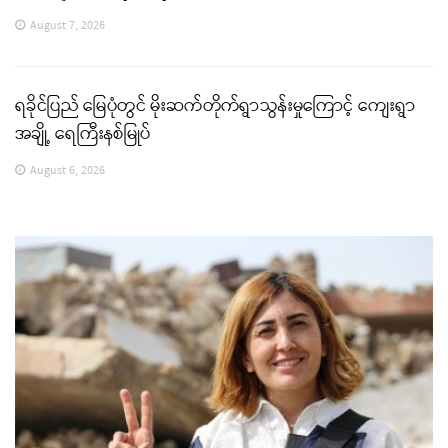
August 7, 2026
ရခိုင်ပြည် မြေပုံတွင် မိုးဆက်တိုက်ရွာသွန်းမှုကြောင့် ကျေးရွာ
အချို့ ရေကြီးနစ်မြုပ်
August 6, 2026