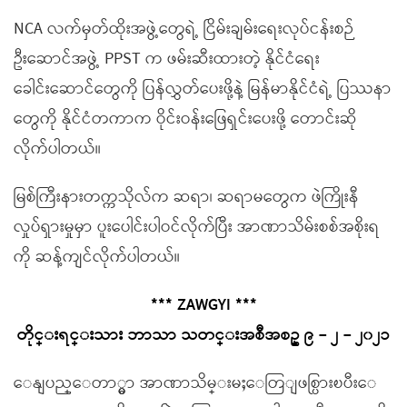
NCA လက်မှတ်ထိုးအဖွဲ့တွေရဲ့ ငြိမ်းချမ်းရေးလုပ်ငန်းစဉ်
ဦးဆောင်အဖွဲ့ PPST က ဖမ်းဆီးထားတဲ့ နိုင်ငံရေး
ခေါင်းဆောင်တွေကို ပြန်လွှတ်ပေးဖို့နဲ့ မြန်မာနိုင်ငံရဲ့ ပြဿနာ
တွေကို နိုင်ငံတကာက ဝိုင်းဝန်းဖြေရှင်းပေးဖို့ တောင်းဆို
လိုက်ပါတယ်။
မြစ်ကြီးနားတက္ကသိုလ်က ဆရာ၊ ဆရာမတွေက ဖဲကြိုးနီ
လှုပ်ရှားမှုမှာ ပူးပေါင်းပါဝင်လိုက်ပြီး အာဏာသိမ်းစစ်အစိုးရ
ကို ဆန့်ကျင်လိုက်ပါတယ်။
*** ZAWGYI ***
တိုင္းရင္းသား ဘာသာ သတင္းအစီအစဥ္ ၉ – ၂ – ၂၀၂၁
ေနျပည္ေတာ္မွာ အာဏာသိမ္းမႈေတြျဖစ္ပြားၿပီးေ