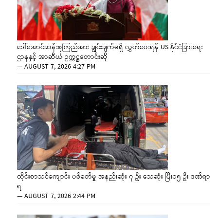
ဒေါ်အောင်ဆန်းစုကြည်အား ချွင်းချက်မရှိ လွှတ်ပေးရန် US နိုင်ငံခြားရေး
ဌာနနှင့် အာဆီယံ ဥက္ကဋ္ဌတောင်းဆို
—
AUGUST 7, 2026 4:27 PM
ထိုင်းစာသင်ကျောင်း ပစ်ခတ်မှု အနည်းဆုံး ၇ ဦး သေဆုံး ပြီး၁၅ ဦး ဒဏ်ရာ
ရ
—
AUGUST 7, 2026 2:44 PM