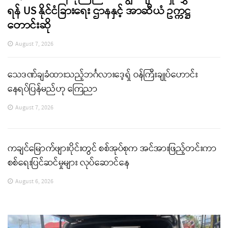
ရန် US နိုင်ငံခြားရေး ဌာနနှင့် အာဆီယံ ဥက္ကဋ္ဌ
တောင်းဆို
August 7, 2026
သေဒဏ်ချခံထားသည့်ဘင်္ဂလားဒေ့ရှ် ဝန်ကြီးချုပ်ဟောင်း
နေရပ်ပြန်မည်ဟု ကြေညာ
August 7, 2026
ကချင်မြောက်ဖျားပိုင်းတွင် စစ်အုပ်စုက အင်အားဖြည့်တင်းကာ
စစ်ရေးပြင်ဆင်မှုများ လုပ်ဆောင်နေ
August 6, 2026