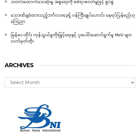
သတင်းထောက်သေဆုံးမှု အစ္စရေးကို စစ်ရာဇဝတ်မှုဖြင့် စွပ်စွဲ
သေဒဏ်ချခံထားသည့်ဘင်္ဂလားဒေ့ရှ် ဝန်ကြီးချုပ်ဟောင်း နေရပ်ပြန်မည်ဟု
ကြေညာ
မြန်မာ-ထိုင်း ကုန်သွယ်မှုတိုးမြှင့်ရေးနှင့် ပူးပေါင်းဆောင်ရွက်မှု MoU များ
လက်မှတ်ထိုး
ARCHIVES