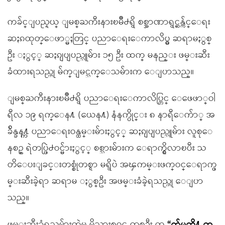
ကခ်င္ျပည္နယ္ ျမစ္ႀကီးနားၿမိဳ႕ရွိ စစ္အာဏာရွင္ဆန္က်င္ေရး
ဆႏၵထုတ္ေဖာ္မႈတြင္ ပညာေရးေကာလိပ္မွ ဆရာမႏွစ္
ဦး ႏွင့္ ဆႏၵျပျပည္သူမ်ား ၁၅ ဦး ထက္ မနည္း ဖမ္းဆီး
ခံထားရသည္ဟု မ်က္ျမင္သက္ေသမ်ားက ေျပာသည္။
ျမစ္ႀကီးနားၿမိဳ႕ရွိ ပညာေရးေကာလိပ္တြင္ ေဖေဖာ္ဝါ
ရီလ ၁၉ ရက္ေန႔ (ယေန႔) နံနက္ပိုင္း ၈ နာရီေက်ာ္ အ
ခ်ိန္ခန႔္က ပညာေရးဝန္ထမ္းမ်ားႏွင့္ ဆႏၵျပျပည္သူမ်ား လူစုေ
နစဥ္ ရဲတပ္ဖြဲ႕ဝင္မ်ားႏွင့္ စစ္သားမ်ားက ေရာက္ရွိလာၿပီး သ
တိေပးျခင္းတစ္စုံတစ္ရာ မရွိပဲ အၾကမ္းဖက္ဝင္ေရာက္ဖ
မ္းဆီးခဲ့ရာ ဆရာမ ႏွစ္ဦး အဖမ္းခံခဲ့ရသည္ဟု ေျပာ
သည္။
ဖမ္းဆီးခံရသူမ်ားထဲမွ မိသားစုဝင္ တစ္ဦး က
“က်မတို႔ တူ