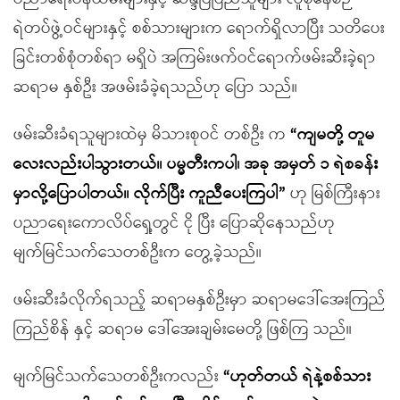
ရဲတပ်ဖွဲ့ဝင်များနှင့် စစ်သားများက ရောက်ရှိလာပြီး သတိပေး
ခြင်းတစ်စုံတစ်ရာ မရှိပဲ အကြမ်းဖက်ဝင်ရောက်ဖမ်းဆီးခဲ့ရာ
ဆရာမ နှစ်ဦး အဖမ်းခံခဲ့ရသည်ဟု ပြော သည်။
ဖမ်းဆီးခံရသူများထဲမှ မိသားစုဝင် တစ်ဦး က
“ကျမတို့ တူမ
လေးလည်းပါသွားတယ်။ ပမ္မတီးကပါ၊ အခု အမှတ် ၁ ရဲစခန်း
မှာလို့ပြောပါတယ်။ လိုက်ပြီး ကူညီပေးကြပါ”
ဟု မြစ်ကြီးနား
ပညာရေးကောလိပ်ရှေ့တွင် ငို ပြီး ပြောဆိုနေသည်ဟု
မျက်မြင်သက်သေတစ်ဦးက တွေ့ခဲ့သည်။
ဖမ်းဆီးခံလိုက်ရသည့် ဆရာမနှစ်ဦးမှာ ဆရာမဒေါ်အေးကြည်
ကြည်စိန် နှင့် ဆရာမ ဒေါ်အေးချမ်းမေတို့ ဖြစ်ကြ သည်။
မျက်မြင်သက်သေတစ်ဦးကလည်း
“ဟုတ်တယ် ရဲနဲ့စစ်သား