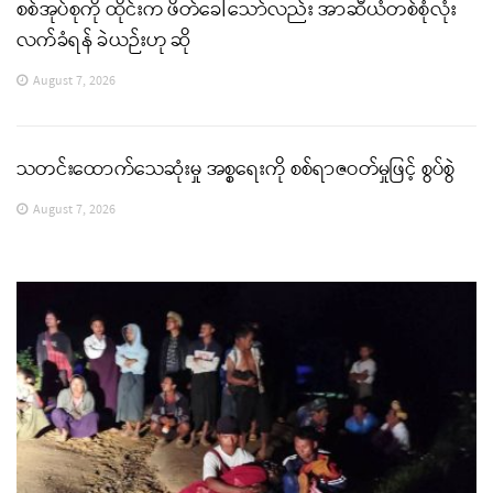
စစ်အုပ်စုကို ထိုင်းက ဖိတ်ခေါ်သော်လည်း အာဆီယံတစ်စုံလုံး
လက်ခံရန် ခဲယဉ်းဟု ဆို
August 7, 2026
သတင်းထောက်သေဆုံးမှု အစ္စရေးကို စစ်ရာဇဝတ်မှုဖြင့် စွပ်စွဲ
August 7, 2026