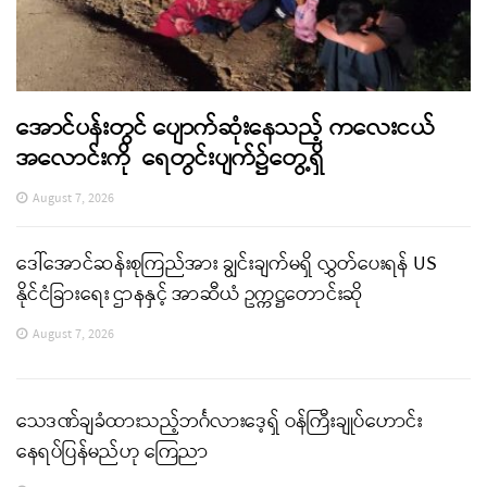
အောင်ပန်းတွင် ပျောက်ဆုံးနေသည့် ကလေးငယ်
အလောင်းကို ရေတွင်းပျက်၌တွေ့ရှိ
August 7, 2026
ဒေါ်အောင်ဆန်းစုကြည်အား ချွင်းချက်မရှိ လွှတ်ပေးရန် US
နိုင်ငံခြားရေး ဌာနနှင့် အာဆီယံ ဥက္ကဋ္ဌတောင်းဆို
August 7, 2026
သေဒဏ်ချခံထားသည့်ဘင်္ဂလားဒေ့ရှ် ဝန်ကြီးချုပ်ဟောင်း
နေရပ်ပြန်မည်ဟု ကြေညာ