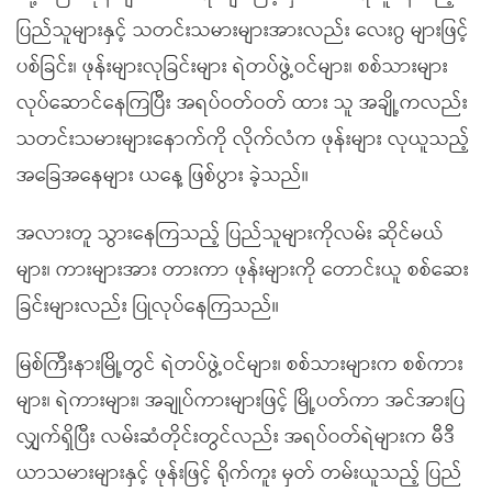
ပြည်သူများနှင့် သတင်းသမားများအားလည်း လေးဂွ များဖြင့်
ပစ်ခြင်း၊ ဖုန်းများလုခြင်းများ ရဲတပ်ဖွဲ့ဝင်များ၊ စစ်သားများ
လုပ်ဆောင်နေကြပြီး အရပ်ဝတ်ဝတ် ထား သူ အချို့ကလည်း
သတင်းသမားများနောက်ကို လိုက်လံက ဖုန်းများ လုယူသည့်
အခြေအနေများ ယနေ့ ဖြစ်ပွား ခဲ့သည်။
အလားတူ သွားနေကြသည့် ပြည်သူများကိုလမ်း ဆိုင်မယ်
များ၊ ကားများအား တားကာ ဖုန်းများကို တောင်းယူ စစ်ဆေး
ခြင်းများလည်း ပြုလုပ်နေကြသည်။
မြစ်ကြီးနားမြို့တွင် ရဲတပ်ဖွဲ့ဝင်များ၊ စစ်သားများက စစ်ကား
များ၊ ရဲကားများ၊ အချုပ်ကားများဖြင့် မြို့ပတ်ကာ အင်အားပြ
လျှက်ရှိပြီး လမ်းဆံတိုင်းတွင်လည်း အရပ်ဝတ်ရဲများက မီဒီ
ယာသမားများနှင့် ဖုန်းဖြင့် ရိုက်ကူး မှတ် တမ်းယူသည့် ပြည်