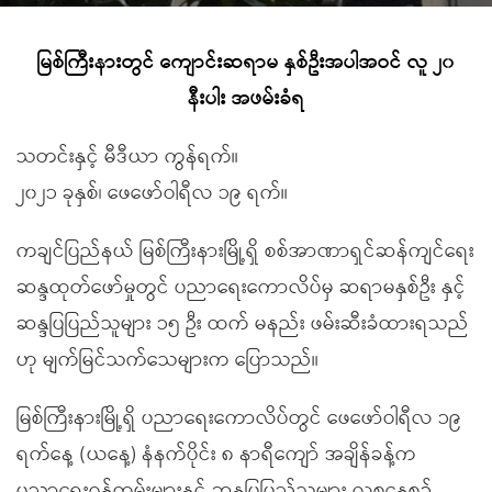
မြစ်ကြီးနားတွင် ကျောင်းဆရာမ နှစ်ဦးအပါအဝင် လူ ၂၀
နီးပါး အဖမ်းခံရ
သတင်းနှင့် မီဒီယာ ကွန်ရက်။
၂၀၂၁ ခုနှစ်၊ ဖေဖော်ဝါရီလ ၁၉ ရက်။
ကချင်ပြည်နယ် မြစ်ကြီးနားမြို့ရှိ စစ်အာဏာရှင်ဆန်ကျင်ရေး
ဆန္ဒထုတ်ဖော်မှုတွင် ပညာရေးကောလိပ်မှ ဆရာမနှစ်ဦး နှင့်
ဆန္ဒပြပြည်သူများ ၁၅ ဦး ထက် မနည်း ဖမ်းဆီးခံထားရသည်
ဟု မျက်မြင်သက်သေများက ပြောသည်။
မြစ်ကြီးနားမြို့ရှိ ပညာရေးကောလိပ်တွင် ဖေဖော်ဝါရီလ ၁၉
ရက်နေ့ (ယနေ့) နံနက်ပိုင်း ၈ နာရီကျော် အချိန်ခန့်က
ပညာရေးဝန်ထမ်းများနှင့် ဆန္ဒပြပြည်သူများ လူစုနေစဉ်