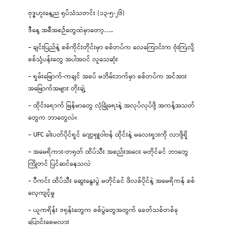
ဗုဒ္ဓဟူးနေ့ည ရုပ်သံသတင်း (၁၃-၅-၂၆)
ဒီနေ့ အစီအစဉ်တွေထဲမှာတော့…..
– ချင်းပြည်နဲ့ စစ်ကိုင်းတိုင်းမှာ စစ်တပ်က လေကြောင်းက ဗုံးကြဲလို့
စစ်သုံ့ပန်းတွေ အပါအဝင် လူသေဆုံး
– ရှမ်းမြောက်-ကချင် အစပ် မဘိမ်းဘက်မှာ စစ်တပ်က အင်အား
အမြောက်အများ တိုးချဲ့
– ထိုင်းရောက် မြန်မာတွေ လုံခြုံရေးနဲ့ အလုပ်လုပ်ဖို့ အကန့်အသတ်
တွေက ဘာတွေလဲ။
– UFC ခါးပတ်ပိုင်ရှင် ဂျော့ရှူဝါဗန် ထိုင်းနဲ့ မလေးရှားကို လာဖို့ရှိ
– အမေရိကား-တရုတ် ထိပ်သီး အစည်းအဝေး မတိုင်ခင် ဘာတွေ
ကြိုတင် ပြင်ဆင်နေသလဲ
– ပီကင်း ထိပ်သီး ဆွေးနွေးပွဲ မတိုင်ခင် ဖိလစ်ပိုင်နဲ့ အမေရိကန် စစ်
လေ့ကျင့်မှု
– ယူကရိန်း ဒရုန်းတွေက စစ်ပွဲတွေအတွက် ခေတ်သစ်တစ်ခု
ပြောင်းစေမလား