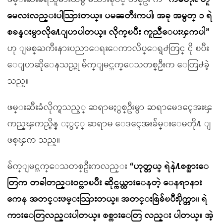
မေလးလည္းပါသြားတယ္။ ပမၼတီးကပါ၊ အခု အမွတ္ ၁ ရဲ
စခန္းမွာလို႔ေျပာပါတယ္။ လိုက္ၿပီး ကူညီေပးၾကပါ”
ဟု ျမစ္ႀကီးနားပညာေရးေကာလိပ္ေရွ႕တြင္ ငို ၿပီး
ေျပာဆိုေနသည္ဟု မ်က္ျမင္သက္ေသတစ္ဦးက ေတြ႕ခဲ့
သည္။
ဖမ္းဆီးခံလိုက္ရသည့္ ဆရာမႏွစ္ဦးမွာ ဆရာမေဒၚေအးၾ
ကည္ၾကည္စိန္ ႏွင့္ ဆရာမ ေဒၚေအးခ်မ္းေမတို႔ ျ
ဖစ္ၾက သည္။
မ်က္ျမင္သက္ေသတစ္ဦးကလည္း
“ဟုတ္တယ္ ရဲနဲ႔စစ္သားေ
တြက တခါတည္းဝင္လာၿပီး ဆိုင္ကယ္ထားေနတဲ့ ေနရာနား
ကေန အတင္းဖမ္းသြားတယ္။ အတင္းစြဲခ်ၿပီး႐ိုက္တာ။ ရဲ
ကားေတြလည္းပါတယ္။ စစ္ကားေတြ လည္း ပါတယ္။ အဲ့