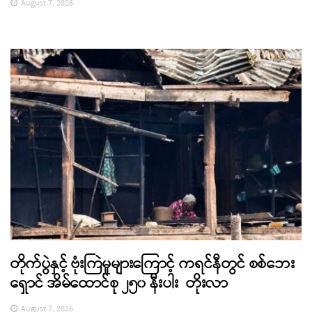
August 7, 2026
တိုက်ပွဲနှင့် ဗုံးကြဲမှုများကြောင့် ကရင်နီတွင် စစ်ဘေး
ရှောင် အိမ်ထောင်စု ၂၅၀ နီးပါး တိုးလာ
August 7, 2026