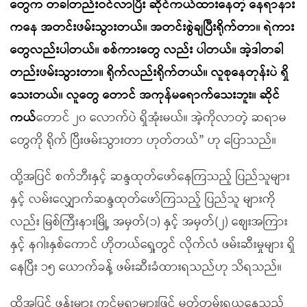
တွေက တခါတည်းဝင်လာပြီး ဆိုင်ကယ်ထားနေတဲ့ နေရာနား
ကနေ အတင်းဖမ်းသွားတယ်။ အတင်းစွဲချပြီးရိုက်တာ။ ရဲကား
တွေလည်းပါတယ်။ စစ်ကားတွေ လည်း ပါတယ်။ အဲ့ဒါတခါ
တည်းဖမ်းသွားတာ။ ရိုက်လည်းရိုက်တယ်။ လူစုနေတုန်းပဲ ရှိ
သေးတယ်။ လူတွေ တောင် အကုန်မရောက်သေးဘူး။ ဆိုင်
ကယ်
တောင် ၂၀ လောက်ပဲ ရှိအုံးမယ်။ အဲ့ကိုလာတဲ့ ဆရာမ
တွေကို ရိုက် ပြီးဖမ်းသွားတာ ဟုတ်တယ်” ဟု ပြောသည်။
ထို့အပြင် စက်ဘီးနှင့် ဆန္ဒထုတ်ဖော်နေကြသည့် ပြည်သူများ
နှင့် လမ်းလျှောက်ဆန္ဒထုတ်ဖော်ကြသည့် ပြည်သူ များကို
လည်း မြစ်ကြီးနားမြို့ အမှတ်(၁) နှင့် အမှတ်(၂) စျေးအကြား
နှင့် နဂါးနှစ်ကောင် ဟိုတယ်ရှေ့တွင် လိုက်လံ ဖမ်းဆီးမှုများ ရှိ
နေပြီး ၁၅ ယောက်ခန့် ဖမ်းဆီးခံထားရသည်ဟု သိရသည်။
ထို့အပြင် ဖုန်းများ ကင်မရာများဖြင့် မှတ်တမ်းရယူနေသည့်