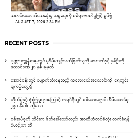
သတင်းထောက်သေဆုံးမှု အစ္စရေးကို စစ်ရာဇဝတ်မှုဖြင့် စွပ်စွဲ
—
AUGUST 7, 2026 2:34 PM
RECENT POSTS
ပုဏ္ဏားကျွန်းအမှုတွင် မုဒိမ်းကျင့်သတ်ဖြတ်သူကို သေဒဏ်နှင့် နှစ်ဦးကို
ထောင်ဒဏ် ၂၀ နှစ် ချမှတ်
အောင်ပန်းတွင် ပျောက်ဆုံးနေသည့် ကလေးငယ်အလောင်းကို ရေတွင်း
ပျက်၌တွေ့ရှိ
တိုက်ပွဲနှင့် ဗုံးကြဲမှုများကြောင့် ကရင်နီတွင် စစ်ဘေးရှောင် အိမ်ထောင်စု
၂၅၀ နီးပါး တိုးလာ
စစ်အုပ်စုကို ထိုင်းက ဖိတ်ခေါ်သော်လည်း အာဆီယံတစ်စုံလုံး လက်ခံရန်
ခဲယဉ်းဟု ဆို