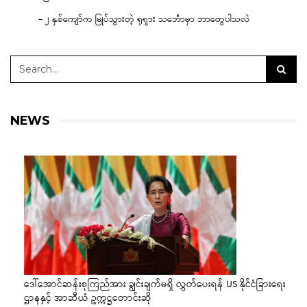
– ၂ နှစ်ကျော်က မြုပ်သွားတဲ့ ရုရှား သင်္ဘောမှာ ဘာတွေပါသလဲ
NEWS
ဒေါ်အောင်ဆန်းစုကြည်အား ချွင်းချက်မရှိ လွှတ်ပေးရန် US နိုင်ငံခြားရေး
ဌာနနှင့် အာဆီယံ ဥက္ကဋ္ဌတောင်းဆို