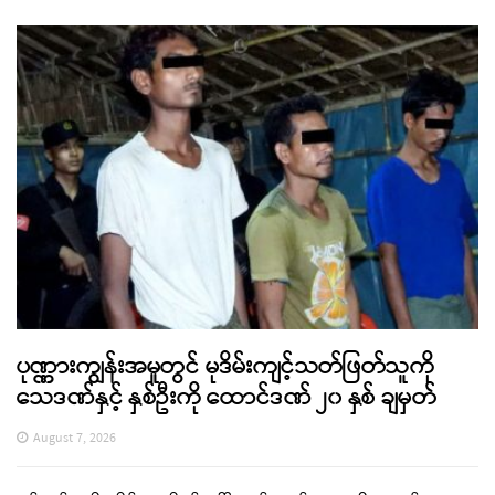
ပုဏ္ဏားကျွန်းအမှုတွင် မုဒိမ်းကျင့်သတ်ဖြတ်သူကို
သေဒဏ်နှင့် နှစ်ဦးကို ထောင်ဒဏ် ၂၀ နှစ် ချမှတ်
August 7, 2026