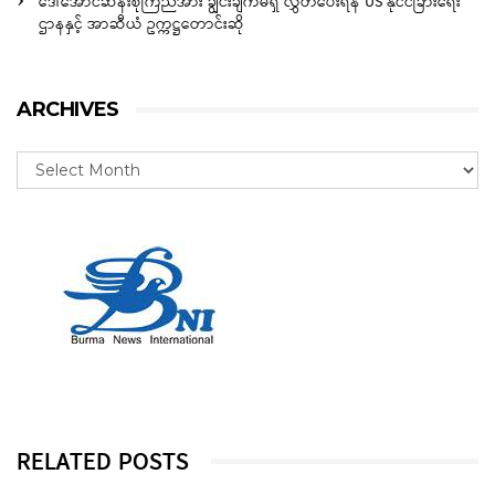
ဒေါ်အောင်ဆန်းစုကြည်အား ချွင်းချက်မရှိ လွှတ်ပေးရန် US နိုင်ငံခြားရေး
ဌာနနှင့် အာဆီယံ ဥက္ကဋ္ဌတောင်းဆို
ARCHIVES
RELATED POSTS