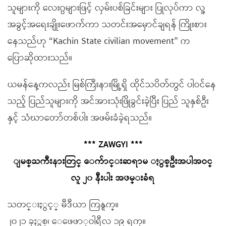
သူများကို လေးဂွများဖြင့် လှမ်းပစ်ခြင်းများ ပြုလုပ်ကာ လူ့
အခွင့်အရေးချိုးဖောက်ကာ သတင်းအမှောင်ချရန် ကြိုးစား
နေသည်ဟု “Kachin State civilian movement” က
ပြောဆိုထားသည်။
ယမန်နေ့ကလည်း မြစ်ကြီးနားမြို့ရှိ ထိုင်သပိတ်တွင် ပါဝင်နေ
သည့် ပြည်သူများကို အင်အားသုံးဖြိုခွင်းခဲ့ပြီး ပြည် သူနှစ်ဦး
နှင့် သံဃာတော်တစ်ပါး အဖမ်းခံခဲ့ရသည်။
*** ZAWGYI ***
ျမစ္ႀကီးနားတြင္ ေက်ာင္းဆရာမ ႏွစ္ဦးအပါအဝင္
လူ ၂၀ နီးပါး အဖမ္းခံရ
သတင္းႏွင့္ မီဒီယာ ကြန္ရက္။
၂၀၂၁ ခုႏွစ္၊ ေဖေဖာ္ဝါရီလ ၁၉ ရက္။