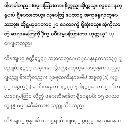
ဒါတခါတည္းဖမ္းသြားတာ။ ႐ိုက္လည္း႐ိုက္တယ္။ လူစုေနတု
န္းပဲ ရွိေသးတယ္။ လူေတြ ေတာင္ အကုန္မေရာက္ေ
သးဘူး။ ဆိုင္ကယ္ေတာင္ ၂၀ ေလာက္ပဲ ရွိအုံးမယ္။ အဲ့ကိုလာ
တဲ့ ဆရာမေတြကို ႐ိုက္ ၿပီးဖမ္းသြားတာ ဟုတ္တယ္”
ဟု
ေျပာသည္။
ထို႔အျပင္ စက္ဘီးႏွင့္ ဆႏၵထုတ္ေဖာ္ေနၾကသည့္ ျ
ပည္သူမ်ားႏွင့္ လမ္းေလွ်ာက္ဆႏၵထုတ္ေဖာ္ၾကသည့္
ျပည္သူ မ်ားကိုလည္း ျမစ္ႀကီးနားၿမိဳ႕ အမွတ္(၁) ႏွ
င့္ အမွတ္(၂) ေစ်းအၾကားႏွင့္ နဂါးႏွစ္ေကာင္ ဟိုတ
ယ္ေရွ႕တြင္ လိုက္လံ ဖမ္းဆီးမႈမ်ား ရွိေနၿပီး ၁၅ ေယာ
က္ခန႔္ ဖမ္းဆီးခံထားရသည္ဟု သိရသည္။
ထို႔အျပင္ ဖုန္းမ်ား ကင္မရာမ်ားျဖင့္ မွတ္တမ္းရယူေနသ