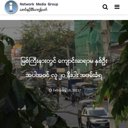
Men
မြစ်ကြီးနားတွင် ကျောင်းဆရာမ နှစ်ဦး
အပါအဝင် လူ ၂၀ နီးပါး အဖမ်းခံရ
February 19, 2021