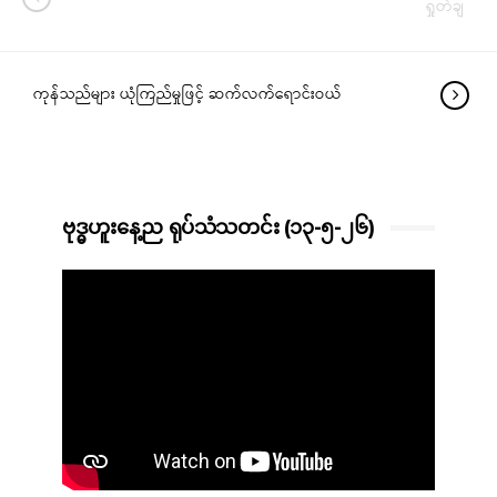
ရှုတ်ချ
ကုန်သည်များ ယုံကြည်မှုဖြင့် ဆက်လက်ရောင်းဝယ်
ဗုဒ္ဓဟူးနေ့ည ရုပ်သံသတင်း (၁၃-၅-၂၆)