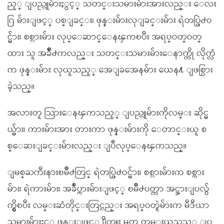
ည့္ ျပည္သူမ်ားႏွင့္ သတင္းသမားမ်ားအားလည္း ေလး
ဂြ မ်ားျဖင့္ ပစ္ျခင္း၊ ဖုန္းမ်ားလုျခင္းမ်ား ရဲတပ္ဖြဲ႕ဝ
င္မ်ား၊ စစ္သားမ်ား လုပ္ေဆာင္ေနၾကၿပီး အရပ္ဝတ္ဝတ္
ထား သူ အခ်ိဳ႕ကလည္း သတင္းသမားမ်ားေနာက္ကို လိုက္လံ
က ဖုန္းမ်ား လုယူသည့္ အေျခအေနမ်ား ယေန႔ ျဖစ္ပြား
ခဲ့သည္။
အလားတူ သြားေနၾကသည့္ ျပည္သူမ်ားကိုလမ္း ဆိုင္မ
ယ္မ်ား၊ ကားမ်ားအား တားကာ ဖုန္းမ်ားကို ေတာင္းယူ စ
စ္ေဆးျခင္းမ်ားလည္း ျပဳလုပ္ေနၾကသည္။
ျမစ္ႀကီးနားၿမိဳ႕တြင္ ရဲတပ္ဖြဲ႕ဝင္မ်ား၊ စစ္သားမ်ားက စစ္ကား
မ်ား၊ ရဲကားမ်ား၊ အခ်ဳပ္ကားမ်ားျဖင့္ ၿမိဳ႕ပတ္ကာ အင္အားျပလွ်
က္ရွိၿပီး လမ္းဆံတိုင္းတြင္လည္း အရပ္ဝတ္ရဲမ်ားက မီဒီယာ
သမားမ်ားႏွင့္ ဖုန္းျဖင့္ ႐ိုက္ကူး မွတ္ တမ္းယူသည့္ ျပ