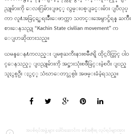
ည္သူမ်ားကို ေလးဂြမ်ားျဖင့္ လွမ္းပစ္ျခင္းမ်ား ျပဳလုပ္
ကာ လူ႔အခြင့္အေရးခ်ိဳးေဖာက္ကာ သတင္းအေမွာင္ခ်ရန္ ႀကိဳး
စားေနသည္ဟု “Kachin State civilian movement” က
ေျပာဆိုထားသည္။
ယမန္ေန႔ကလည္း ျမစ္ႀကီးနားၿမိဳ႕ရွိ ထိုင္သပိတ္တြင္ ပါဝ
င္ေနသည့္ ျပည္သူမ်ားကို အင္အားသုံးၿဖိဳခြင္းခဲ့ၿပီး ျပည္
သူႏွစ္ဦး ႏွင့္ သံဃာေတာ္တစ္ပါး အဖမ္းခံခဲ့ရသည္။
အပစ်ရပ်အဖွဲ့များ ခေါင်းဆောင်က စစ်အစိုးရ လုပ်ရပ်များအား