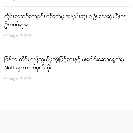
ထိုင်းစာသင်ကျောင်း ပစ်ခတ်မှု အနည်းဆုံး ၇ ဦး သေဆုံး ပြီး၁၅
ဦး ဒဏ်ရာရ
August 7, 2026
မြန်မာ-ထိုင်း ကုန်သွယ်မှုတိုးမြှင့်ရေးနှင့် ပူးပေါင်းဆောင်ရွက်မှု
MoU များ လက်မှတ်ထိုး
August 7, 2026