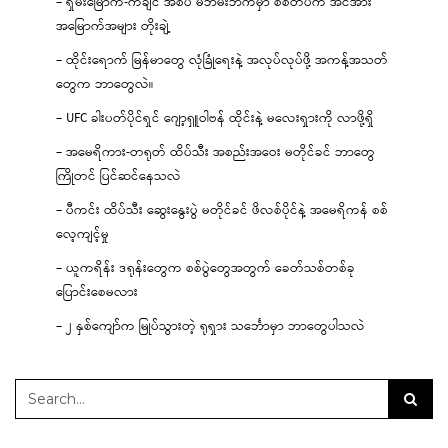
– ရှမ်းမြောက်-ကချင် အစပ် မဘိမ်းဘက်မှာ စစ်တပ်က အင်အား
အမြောက်အများ တိုးချဲ့
– ထိုင်းရောက် မြန်မာတွေ လုံခြုံရေးနဲ့ အလုပ်လုပ်ဖို့ အကန့်အသတ်
တွေက ဘာတွေလဲ။
– UFC ခါးပတ်ပိုင်ရှင် ဂျော့ရှူဝါဗန် ထိုင်းနဲ့ မလေးရှားကို လာဖို့ရှိ
– အမေရိကား-တရုတ် ထိပ်သီး အစည်းအဝေး မတိုင်ခင် ဘာတွေ
ကြိုတင် ပြင်ဆင်နေသလဲ
– ပီကင်း ထိပ်သီး ဆွေးနွေးပွဲ မတိုင်ခင် ဖိလစ်ပိုင်နဲ့ အမေရိကန် စစ်
လေ့ကျင့်မှု
– ယူကရိန်း ဒရုန်းတွေက စစ်ပွဲတွေအတွက် ခေတ်သစ်တစ်ခု
ပြောင်းစေမလား
– ၂ နှစ်ကျော်က မြုပ်သွားတဲ့ ရုရှား သင်္ဘောမှာ ဘာတွေပါသလဲ