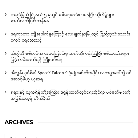
ကချင်ပြည် မြို့နယ် ၅ ခုတွင် စစ်ရေးတင်းမာနေပြီး တိုက်ပွဲများ
ဆက်လက်ပြင်းထန်နေ
ရေကာတာ ကျိုးပေါက်မှုကြောင့် လေးမျက်နှာမြို့တွင် ပြည်သူသုံးသောင်း
ကျော် ရေဘေးသင့်
သံတွဲကို စစ်တပ်က လေကြောင်းမှ ဆက်တိုက်ဗုံးကြဲပြီး စစ်သင်္ဘောများ
ဖြင့် ကမ်းတက်ရန် ကြိုးပမ်းနေ
အီလွန်မာ့စ်ခ်၏ SpaceX Falcon 9 ဒုံးပျံ အစိတ်အပိုင်း လကမ္ဘာပေါ်သို့ ဝင်
ဆောင့်မိဟု ယူဆရ
ရုရှားနှင့် ယူကရိန်းတို့အကြား ဒရုန်းထုတ်လုပ်ရေးဆိုင်ရာ ပစ်မှတ်များကို
အပြန်အလှန် တိုက်ခိုက်
ARCHIVES