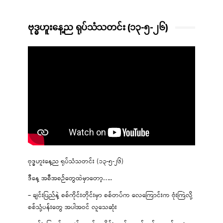
ဗုဒ္ဓဟူးနေ့ည ရုပ်သံသတင်း (၁၃-၅-၂၆)
ဗုဒ္ဓဟူးနေ့ည ရုပ်သံသတင်း (၁၃-၅-၂၆)
ဒီနေ့ အစီအစဉ်တွေထဲမှာတော့…..
– ချင်းပြည်နဲ့ စစ်ကိုင်းတိုင်းမှာ စစ်တပ်က လေကြောင်းက ဗုံးကြဲလို့
စစ်သုံ့ပန်းတွေ အပါအဝင် လူသေဆုံး