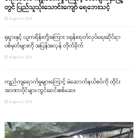
တွင် ပြည်သူသုံးသောင်းကျော် ရေဘေးသင့်
August 6, 2026
ရုရှားနှင့် ယူကရိန်းတို့အကြား ဒရုန်းထုတ်လုပ်ရေးဆိုင်ရာ
ပစ်မှတ်များကို အပြန်အလှန် တိုက်ခိုက်
August 6, 2026
ကျည်ကျရောက်မှုများကြောင့် မဲဆောက်နယ်စပ်ကို ထိုင်း
အာဏာပိုင်များ ကွင်းဆင်းစစ်ဆေး
August 5, 2026