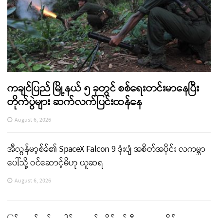
ကချင်ပြည် မြို့နယ် ၅ ခုတွင် စစ်ရေးတင်းမာနေပြီး
တိုက်ပွဲများ ဆက်လက်ပြင်းထန်နေ
August 6, 2026
အီလွန်မာ့စ်ခ်၏ SpaceX Falcon 9 ဒုံးပျံ အစိတ်အပိုင်း လကမ္ဘာ
ပေါ်သို့ ဝင်ဆောင့်မိဟု ယူဆရ
August 6, 2026