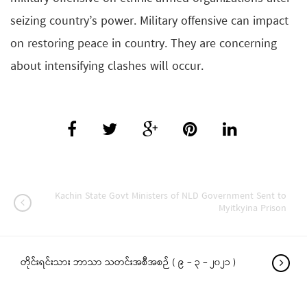
seizing country’s power. Military offensive can impact
on restoring peace in country. They are concerning
about intensifying clashes will occur.
Kachin State Govt Ministers of NLD Government Sent to
Myitkyina Prison
တိုင်းရင်းသား ဘာသာ သတင်းအစီအစဉ် ( ၉ – ၃ – ၂၀၂၁ )