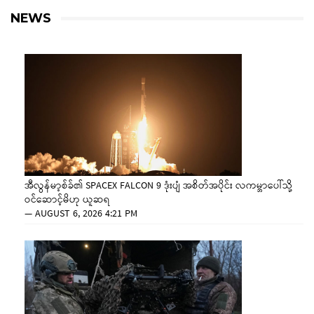
NEWS
အီလွန်မာ့စ်ခ်၏ SPACEX FALCON 9 ဒုံးပျံ အစိတ်အပိုင်း လကမ္ဘာပေါ်သို့
ဝင်ဆောင့်မိဟု ယူဆရ
—
AUGUST 6, 2026 4:21 PM