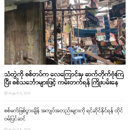
သံတွဲကို စစ်တပ်က လေကြောင်းမှ ဆက်တိုက်ဗုံးကြဲ
ပြီး စစ်သင်္ဘောများဖြင့် ကမ်းတက်ရန် ကြိုးပမ်းနေ
August 6, 2026
စစ်မက်ဖြစ်ပွားချိန် အကျပ်အတည်းများကို ရင်ဆိုင်နိုင်ရန် ထိုင်
ဝမ်ပြင်ဆင်
August 6, 2026