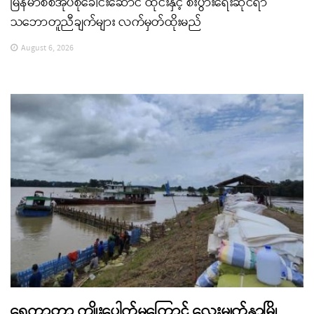
မြန်မာစစ်အုပ်စုခေါင်းဆောင် ထိုင်းနှင့် စီးပွားရေးဆိုင်ရာ
သဘောတူညီချက်များ လက်မှတ်ထိုးမည်
August 6, 2026
ရေကာတာ ကျိုးပေါက်မှုကြောင့် လေးမျက်နှာမြို့