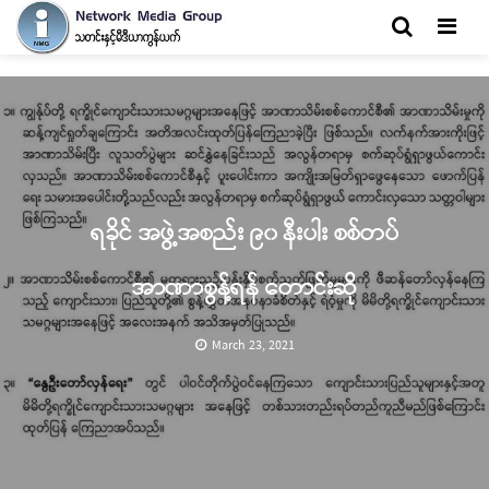
Men
ရခိုင် အဖွဲ့အစည်း ၉၀ နီးပါး စစ်တပ်
အာဏာစွန့်ရန် တောင်းဆို
March 23, 2021