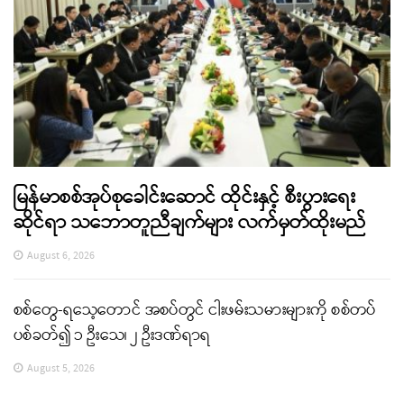
မြန်မာစစ်အုပ်စုခေါင်းဆောင် ထိုင်းနှင့် စီးပွားရေး
ဆိုင်ရာ သဘောတူညီချက်များ လက်မှတ်ထိုးမည်
August 6, 2026
စစ်တွေ-ရသေ့တောင် အစပ်တွင် ငါးဖမ်းသမားများကို စစ်တပ်
ပစ်ခတ်၍ ၁ ဦးသေ၊ ၂ ဦးဒဏ်ရာရ
August 5, 2026