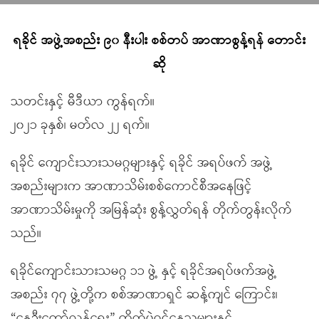
ရခိုင် အဖွဲ့အစည်း ၉၀ နီးပါး စစ်တပ် အာဏာစွန့်ရန် တောင်း
ဆို
သတင်းနှင့် မီဒီယာ ကွန်ရက်။
၂၀၂၁ ခုနှစ်၊ မတ်လ ၂၂ ရက်။
ရခိုင် ကျောင်းသားသမဂ္ဂများနှင့် ရခိုင် အရပ်ဖက် အဖွဲ့
အစည်းများက အာဏာသိမ်းစစ်ကောင်စီအနေဖြင့်
အာဏာသိမ်းမှုကို အမြန်ဆုံး စွန့်လွှတ်ရန် တိုက်တွန်းလိုက်
သည်။
ရခိုင်ကျောင်းသားသမဂ္ဂ ၁၁ ဖွဲ့ နှင့် ရခိုင်အရပ်ဖက်အဖွဲ့
အစည်း ၇၇ ဖွဲ့တို့က စစ်အာဏာရှင် ဆန့်ကျင် ကြောင်း၊
“နွေဦးတော်လှန်ရေး” တိုက်ပွဲဝင်နေသူများနှင့်