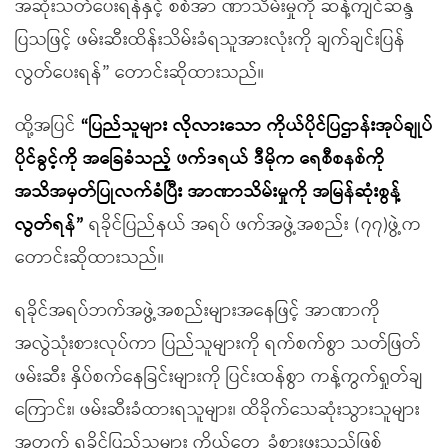
အဆုံးသတ်ပေးရန်နှင့် စစ်အာ ဏာသိမ်းမှုကို ဆန့်ကျင်ဆန္ဒ
ပြသဖြင့် ဖမ်းဆီးထိန်းသိမ်းခံရသူအားလုံးကို ချက်ချင်းပြန်
လွတ်ပေးရန်” တောင်းဆိုထားသည်။
ထို့အပြင်
“ပြည်သူများ လိုလားသော ကိုယ်ပိုင်ပြဌာန်းအုပ်ချုပ်
ပိုင်ခွင့်ကို အခြေခံသည့် ဖက်ဒရယ် ဒီမိုက ရေစီစနစ်ကို
အသိအမှတ်ပြုလက်ခံပြီး အာဏာသိမ်းမှုကို အမြန်ဆုံးစွန့်
လွတ်ရန်”
ရခိုင်ပြည်နယ် အရပ် ဖက်အဖွဲ့အစည်း (၇၇)ဖွဲ့က
တောင်းဆိုထားသည်။
ရခိုင်အရပ်ဘက်အဖွဲ့အစည်းများအနေဖြင့် အာဏာကို
အလွဲသုံးစားလုပ်ကာ ပြည်သူများကို ရက်စက်စွာ သတ်ဖြတ်
ဖမ်းဆီး နှိပ်စက်နေခြင်းများကို ပြင်းထန်စွာ ကန့်ကွက်ရှုတ်ချ
ကြောင်း၊ ဖမ်းဆီးခံထားရသူများ၊ ထိခိုက်သေဆုံးသွားသူများ
အတွက် ရခိုင်ပြည်သူများ ကိုယ်တွေ့ ခံစားဖူးသည်ဖြစ်