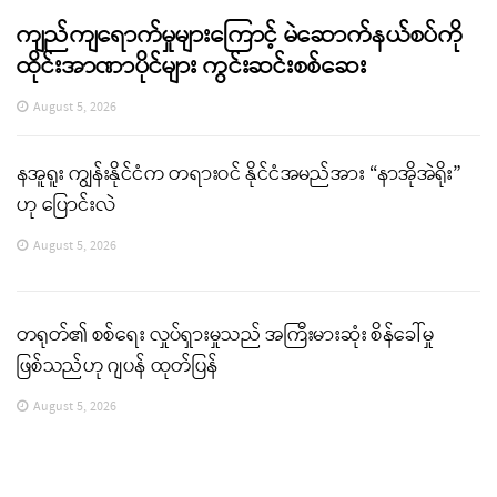
ကျည်ကျရောက်မှုများကြောင့် မဲဆောက်နယ်စပ်ကို
ထိုင်းအာဏာပိုင်များ ကွင်းဆင်းစစ်ဆေး
August 5, 2026
နအူရူး ကျွန်းနိုင်ငံက တရားဝင် နိုင်ငံအမည်အား “နာအိုအဲရိုး”
ဟု ပြောင်းလဲ
August 5, 2026
တရုတ်၏ စစ်ရေး လှုပ်ရှားမှုသည် အကြီးမားဆုံး စိန်ခေါ်မှု
ဖြစ်သည်ဟု ဂျပန် ထုတ်ပြန်
August 5, 2026