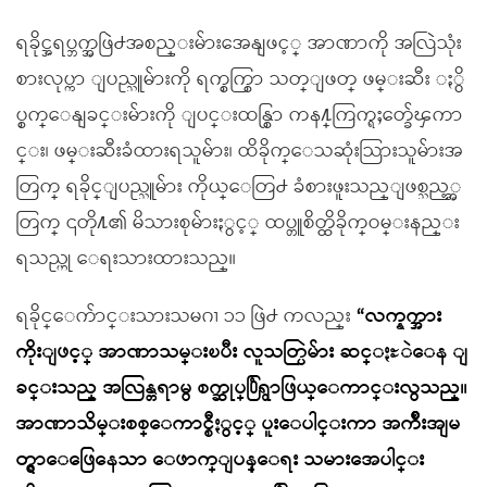
ရခိုင္အရပ္ဘက္အဖြဲ႕အစည္းမ်ားအေနျဖင့္ အာဏာကို အလြဲသုံး
စားလုပ္ကာ ျပည္သူမ်ားကို ရက္စက္စြာ သတ္ျဖတ္ ဖမ္းဆီး ႏွိ
ပ္စက္ေနျခင္းမ်ားကို ျပင္းထန္စြာ ကန႔္ကြက္ရႈတ္ခ်ေၾကာ
င္း၊ ဖမ္းဆီးခံထားရသူမ်ား၊ ထိခိုက္ေသဆုံးသြားသူမ်ားအ
တြက္ ရခိုင္ျပည္သူမ်ား ကိုယ္ေတြ႕ ခံစားဖူးသည္ျဖစ္သည့္အ
တြက္ ၎တို႔၏ မိသားစုမ်ားႏွင့္ ထပ္တူစိတ္ထိခိုက္ဝမ္းနည္း
ရသည္ဟု ေရးသားထားသည္။
ရခိုင္ေက်ာင္းသားသမဂၢ ၁၁ ဖြဲ႕ ကလည္း
“လက္နက္အား
ကိုးျဖင့္ အာဏာသမ္းၿပီး လူသတ္ပြဲမ်ား ဆင္ႏႊဲေန ျ
ခင္းသည္ အလြန္တရာမွ စက္ဆုပ္႐ြံရွာဖြယ္ေကာင္းလွသည္။
အာဏာသိမ္းစစ္ေကာင္စီႏွင့္ ပူးေပါင္းကာ အက်ိဳးအျမ
တ္ရွာေဖြေနေသာ ေဖာက္ျပန္ေရး သမားအေပါင္း