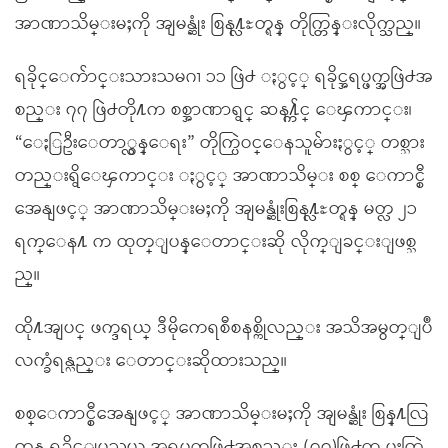
အာဏာသိမ္းမႈကို အျမန္ဆုံး စြန႔္လႊတ္ရန္ တိုက္တြန္းလိုက္သည္။
ရခိုင္ေက်ာင္းသားသမဂၢ ၁၁ ဖြဲ႕ ႏွင့္ ရခိုင္အရပ္ဖက္အဖြဲ႕အ
စည္း ၇၇ ဖြဲ႕တို႔က စစ္အာဏာရွင္ ဆန႔္က်င္ ေၾကာင္း၊
“ေႏြဦးေတာ္လွန္ေရး” တိုက္ပြဲဝင္ေနသူမ်ားႏွင့္ တစ္သား
တည္းရွိေၾကာင္း ႏွင့္ အာဏာသိမ္း စစ္ ေကာင္စီ
အေနျဖင့္ အာဏာသိမ္းမႈကို အျမန္ဆုံးစြန႔္လႊတ္ရန္ မတ္လ ၂၁
ရက္ေန႔ က ထုတ္ျပန္ေတာင္းဆို လိုက္ျခင္းျဖစ္သ
ည္။
ထို႔အျပင္ ဖက္ဒရယ္ ဒီမိုကေရစီစနစ္ကိုလည္း အသိအမွတ္ျပဳ
လက္ခံရန္လည္း ေတာင္းဆိုထားသည္။
စစ္ေကာင္စီအေနျဖင့္ အာဏာသိမ္းမႈကို အျမန္ဆုံး စြန္႔လြ
တ္ရန္ ရခိုင္ျပည္နယ္ အရပ္ဖက္အဖြဲ႕အစည္း (၇၇)ဖြဲ႕က ပူးတြဲ