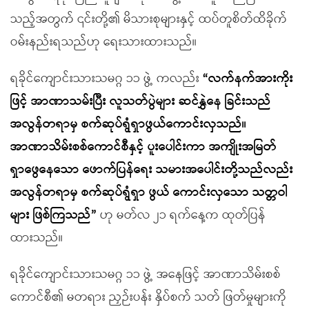
သည့်အတွက် ၎င်းတို့၏ မိသားစုများနှင့် ထပ်တူစိတ်ထိခိုက်
ဝမ်းနည်းရသည်ဟု ရေးသားထားသည်။
ရခိုင်ကျောင်းသားသမဂ္ဂ ၁၁ ဖွဲ့ ကလည်း
“လက်နက်အားကိုး
ဖြင့် အာဏာသမ်းပြီး လူသတ်ပွဲများ ဆင်နွှဲနေ ခြင်းသည်
အလွန်တရာမှ စက်ဆုပ်ရွံရှာဖွယ်ကောင်းလှသည်။
အာဏာသိမ်းစစ်ကောင်စီနှင့် ပူးပေါင်းကာ အကျိုးအမြတ်
ရှာဖွေနေသော ဖောက်ပြန်ရေး သမားအပေါင်းတို့သည်လည်း
အလွန်တရာမှ စက်ဆုပ်ရွံရှာ ဖွယ် ကောင်းလှသော သတ္တဝါ
များ ဖြစ်ကြသည်”
ဟု မတ်လ ၂၁ ရက်နေ့က ထုတ်ပြန်
ထားသည်။
ရခိုင်ကျောင်းသားသမဂ္ဂ ၁၁ ဖွဲ့ အနေဖြင့် အာဏာသိမ်းစစ်
ကောင်စီ၏ မတရား ညှဉ်းပန်း နှိပ်စက် သတ် ဖြတ်မှုများကို