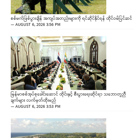
စစ်မက်ဖြစ်ပွားချိန် အကျပ်အတည်းများကို ရင်ဆိုင်နိုင်ရန် ထိုင်ဝမ်ပြင်ဆင်
—
AUGUST 6, 2026 3:56 PM
မြန်မာစစ်အုပ်စုခေါင်းဆောင် ထိုင်းနှင့် စီးပွားရေးဆိုင်ရာ သဘောတူညီ
ချက်များ လက်မှတ်ထိုးမည်
—
AUGUST 6, 2026 3:53 PM