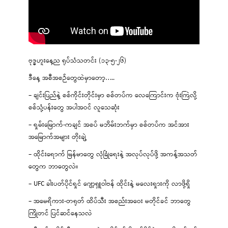
ဗုဒ္ဓဟူးနေ့ည ရုပ်သံသတင်း (၁၃-၅-၂၆)
ဒီနေ့ အစီအစဉ်တွေထဲမှာတော့…..
– ချင်းပြည်နဲ့ စစ်ကိုင်းတိုင်းမှာ စစ်တပ်က လေကြောင်းက ဗုံးကြဲလို့
စစ်သုံ့ပန်းတွေ အပါအဝင် လူသေဆုံး
– ရှမ်းမြောက်-ကချင် အစပ် မဘိမ်းဘက်မှာ စစ်တပ်က အင်အား
အမြောက်အများ တိုးချဲ့
– ထိုင်းရောက် မြန်မာတွေ လုံခြုံရေးနဲ့ အလုပ်လုပ်ဖို့ အကန့်အသတ်
တွေက ဘာတွေလဲ။
– UFC ခါးပတ်ပိုင်ရှင် ဂျော့ရှူဝါဗန် ထိုင်းနဲ့ မလေးရှားကို လာဖို့ရှိ
– အမေရိကား-တရုတ် ထိပ်သီး အစည်းအဝေး မတိုင်ခင် ဘာတွေ
ကြိုတင် ပြင်ဆင်နေသလဲ