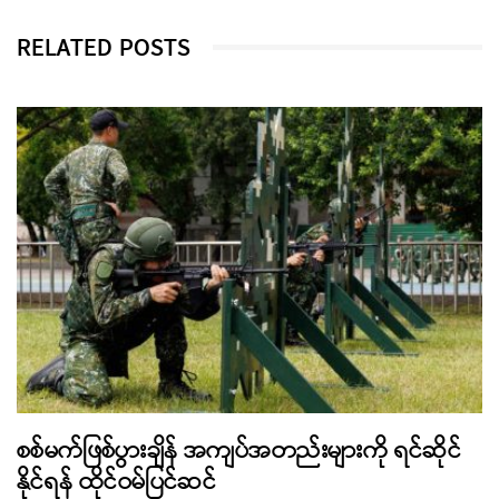
RELATED POSTS
စစ်မက်ဖြစ်ပွားချိန် အကျပ်အတည်းများကို ရင်ဆိုင်
နိုင်ရန် ထိုင်ဝမ်ပြင်ဆင်