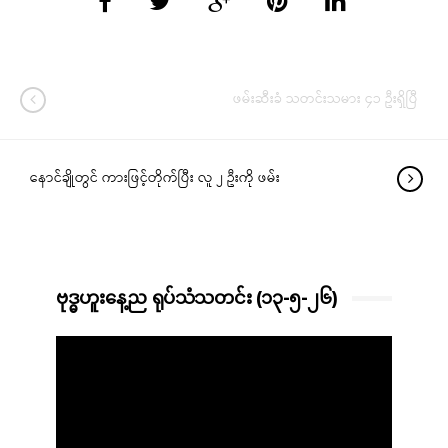
ဖမ်းဆီးခံ သတင်းသမား ၄၁ ဦးရှိပြီ
နောင်ချိုတွင် ကားဖြင့်တိုက်ပြီး လူ ၂ ဦးကို ဖမ်း
ဗုဒ္ဓဟူးနေ့ည ရုပ်သံသတင်း (၁၃-၅-၂၆)