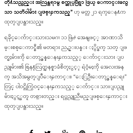
တို႔သည္လည္း အလြန္တရာမွ စက္ဆုပ္႐ြံရွာ ဖြယ္ ေကာင္းလွေ
သာ သတၱဝါမ်ား ျဖစ္ၾကသည္”
ဟု မတ္လ ၂၁ ရက္ေန႔က
ထုတ္ျပန္ထားသည္။
ရခိုင္ေက်ာင္းသားသမဂၢ ၁၁ ဖြဲ႕ အေနျဖင့္ အာဏာသိ
မ္းစစ္ေကာင္စီ၏ မတရား ညႇဥ္းပန္း ႏွိပ္စက္ သတ္ ျဖ
တ္မႈမ်ားကို ေတာ္လွန္ေနၾကသည့္ ေက်ာင္းသား ျပ
ည္သူမ်ား၏ စြန႔္လြတ္အနစ္နာခံစိတ္ႏွင့္ ရဲဝံ့မႈကို အေလးအန
က္ အသိအမွတ္ျပဳေၾကာင္း၊ “ေႏြဦးေတာ္လွန္ေရး”
တြင္ ပါဝင္တိုက္ပြဲဝင္ေနၾကသည့္ ေက်ာင္း သားျပည္သူ
မ်ားႏွင့္အတူ တစ္သားတည္း ရပ္တည္ကူညီမည္ျဖစ္ေၾကာင္း
ထုတ္ျပန္ထားသည္။