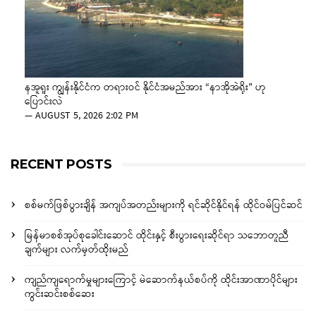
နအူရူး ကျွန်းနိုင်ငံက တရားဝင် နိုင်ငံအမည်အား “နာအိုအဲရိုး” ဟု
ပြောင်းလဲ
—
AUGUST 5, 2026 2:02 PM
RECENT POSTS
စစ်မက်ဖြစ်ပွားချိန် အကျပ်အတည်းများကို ရင်ဆိုင်နိုင်ရန် ထိုင်ဝမ်ပြင်ဆင်
မြန်မာစစ်အုပ်စုခေါင်းဆောင် ထိုင်းနှင့် စီးပွားရေးဆိုင်ရာ သဘောတူညီ
ချက်များ လက်မှတ်ထိုးမည်
ကျည်ကျရောက်မှုများကြောင့် မဲဆောက်နယ်စပ်ကို ထိုင်းအာဏာပိုင်များ
ကွင်းဆင်းစစ်ဆေး