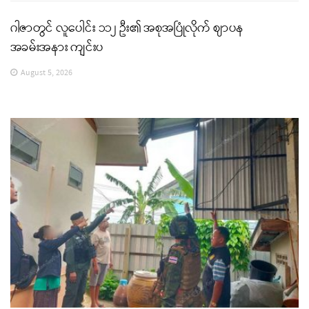
ဂါဇာတွင် လူပေါင်း ၁၁၂ ဦး၏ အစုအပြုံလိုက် ဈာပန
အခမ်းအနား ကျင်းပ
August 5, 2026