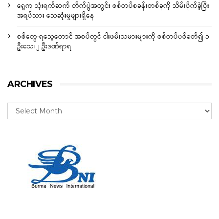
ရွှေကူ သုံးရက်ဆက် တိုက်ပွဲအတွင်း စစ်တပ်စခန်းတစ်ခုကို သိမ်းပိုက်ခဲ့ပြီး
အရပ်သား သေဆုံးမှုများရှိနေ
စစ်တွေ-ရသေ့တောင် အစပ်တွင် ငါးဖမ်းသမားများကို စစ်တပ်ပစ်ခတ်၍ ၁
ဦးသေ၊ ၂ ဦးဒဏ်ရာရ
ARCHIVES