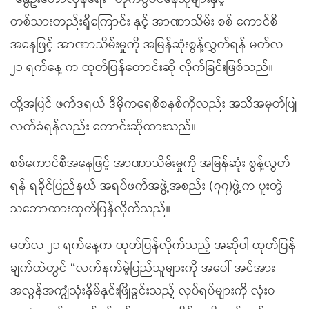
တစ်သားတည်းရှိကြောင်း နှင့် အာဏာသိမ်း စစ် ကောင်စီ
အနေဖြင့် အာဏာသိမ်းမှုကို အမြန်ဆုံးစွန့်လွှတ်ရန် မတ်လ
၂၁ ရက်နေ့ က ထုတ်ပြန်တောင်းဆို လိုက်ခြင်းဖြစ်သည်။
ထို့အပြင် ဖက်ဒရယ် ဒီမိုကရေစီစနစ်ကိုလည်း အသိအမှတ်ပြု
လက်ခံရန်လည်း တောင်းဆိုထားသည်။
စစ်ကောင်စီအနေဖြင့် အာဏာသိမ်းမှုကို အမြန်ဆုံး စွန့်လွတ်
ရန် ရခိုင်ပြည်နယ် အရပ်ဖက်အဖွဲ့အစည်း (၇၇)ဖွဲ့က ပူးတွဲ
သဘောထားထုတ်ပြန်လိုက်သည်။
မတ်လ ၂၁ ရက်နေ့က ထုတ်ပြန်လိုက်သည့် အဆိုပါ ထုတ်ပြန်
ချက်ထဲတွင် “လက်နက်မဲ့ပြည်သူများကို အပေါ် အင်အား
အလွန်အကျွံသုံးနှိမ်နှင်းဖြိုခွင်းသည့် လုပ်ရပ်များကို လုံးဝ