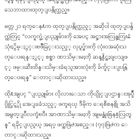
သေဘာထားထုတ္ျပန္လိုက္သည္။
မတ္လ ၂၁ ရက္ေန႔က ထုတ္ျပန္လိုက္သည့္ အဆိုပါ ထုတ္ျပန္ခ်
က္ထဲတြင္ “လက္နက္မဲ့ျပည္သူမ်ားကို အေပၚ အင္အားအလြန္အကြၽံ
သုံးႏွိမ္ႏွင္းၿဖိဳခြင္းသည့္ လုပ္ရပ္မ်ားကို လုံးဝအဆုံးသ
တ္ေပးရန္ႏွင့္ စစ္အာ ဏာသိမ္းမႈကို ဆန႔္က်င္ဆႏၵျပသျဖ
င့္ ဖမ္းဆီးထိန္းသိမ္းခံရသူအားလုံးကို ခ်က္ခ်င္းျပန္လြ
တ္ေပးရန္” ေတာင္းဆိုထားသည္။
ထို႔အျပင္ “ျပည္သူမ်ား လိုလားေသာ ကိုယ္ပိုင္ျပဌာန္းအုပ္ခ်ဳ
ပ္ပိုင္ခြင့္ကို အေျခခံသည့္ ဖက္ဒရယ္ ဒီမိုက ေရစီစနစ္ကို အသိ
အမွတ္ျပဳလက္ခံၿပီး အာဏာသိမ္းမႈကို အျမန္ဆုံးစြန႔္လြတ္ရ
န္” ရခိုင္ျပည္နယ္ အရပ္ ဖက္အဖြဲ႕အစည္း (၇၇)ဖြဲ႕က ေ
တာင္းဆိုထားသည္။