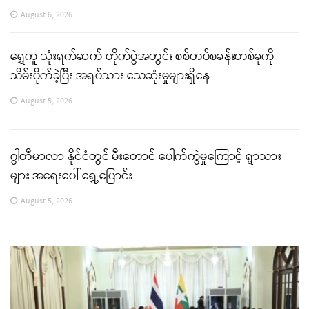
August 6, 2026
ရွှေကူ သုံးရက်ဆက် တိုက်ပွဲအတွင်း စစ်တပ်စခန်းတစ်ခုကို
သိမ်းပိုက်ခဲ့ပြီး အရပ်သား သေဆုံးမှုများရှိနေ
August 5, 2026
ဂွါတီမာလာ နိုင်ငံတွင် မီးတောင် ပေါက်ကွဲမှုကြောင့် ရွာသား
များ အရေးပေါ် ရွှေ့ပြောင်း
August 5, 2026