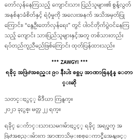
တော်လှန်နေကြသည့် ကျောင်းသား ပြည်သူများ၏ စွန့်လွတ်
အနစ်နာခံစိတ်နှင့် ရဲဝံ့မှုကို အလေးအနက် အသိအမှတ်ပြု
ကြောင်း၊ “နွေဦးတော်လှန်ရေး” တွင် ပါဝင်တိုက်ပွဲဝင်နေကြ
သည့် ကျောင်း သားပြည်သူများနှင့်အတူ တစ်သားတည်း
ရပ်တည်ကူညီမည်ဖြစ်ကြောင်း ထုတ်ပြန်ထားသည်။
*** ZAWGYI ***
ရခိုင္ အဖြဲ႕အစည္း ၉၀ နီးပါး စစ္တပ္ အာဏာစြန႔္ရန္ ေတာ
င္းဆို
သတင္းႏွင့္ မီဒီယာ ကြန္ရက္။
၂၀၂၁ ခုႏွစ္၊ မတ္လ ၂၂ ရက္။
ရခိုင္ ေက်ာင္းသားသမဂၢမ်ားႏွင့္ ရခိုင္ အရပ္ဖက္ အ
ဖြဲ႕အစည္းမ်ားက အာဏာသိမ္းစစ္ေကာင္စီအေနျဖင့္