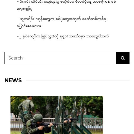
– ပီကင်း ထိပ်သီး ဆွေးနွေးပွဲ မတိုင်ခင် ဖိလစ်ပိုင်နဲ့ အမေရိကန် စစ်
လေ့ကျင့်မှု
– ယူကရိန်း ဒရုန်းတွေက စစ်ပွဲတွေအတွက် ခေတ်သစ်တစ်ခု
ပြောင်းစေမလား
– ၂ နှစ်ကျော်က မြုပ်သွားတဲ့ ရုရှား သင်္ဘောမှာ ဘာတွေပါသလဲ
NEWS