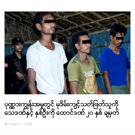
ပုဏ္ဏားကျွန်းအမှုတွင် မုဒိမ်းကျင့်သတ်ဖြတ်သူကို
သေဒဏ်နှင့် နှစ်ဦးကို ထောင်ဒဏ် ၂၀ နှစ် ချမှတ်
August 7, 2026