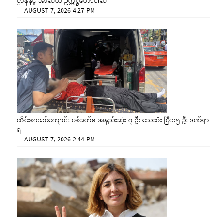
ဌာနနှင့် အာဆီယံ ဥက္ကဋ္ဌတောင်းဆို
—
AUGUST 7, 2026 4:27 PM
ထိုင်းစာသင်ကျောင်း ပစ်ခတ်မှု အနည်းဆုံး ၇ ဦး သေဆုံး ပြီး၁၅ ဦး ဒဏ်ရာ
ရ
—
AUGUST 7, 2026 2:44 PM