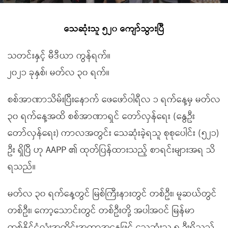
သေဆုံးသူ ၅၂၀ ကျော်သွားပြီ
သတင်းနှင့် မီဒီယာ ကွန်ရက်။
၂၀၂၁ ခုနှစ်၊ မတ်လ ၃၀ ရက်။
စစ်အာဏာသိမ်းပြီးနောက် ဖေဖော်ဝါရီလ ၁ ရက်နေ့မှ မတ်လ
၃၀ ရက်နေ့အထိ စစ်အာဏာရှင် တော်လှန်ရေး (နွေဦး
တော်လှန်ရေး) ကာလအတွင်း သေဆုံးခဲ့ရသူ စုစုပေါင်း (၅၂၁)
ဦး ရှိပြီ ဟု AAPP ၏ ထုတ်ပြန်ထားသည့် စာရင်းများအရ သိ
ရသည်။
မတ်လ ၃၀ ရက်နေ့တွင် မြစ်ကြီးနားတွင် တစ်ဦး၊ မူဆယ်တွင်
တစ်ဦး၊ ကော့သောင်းတွင် တစ်ဦးတို့ အပါအဝင် မြန်မာ
တစ်နိုင်ငံလုံးအတိုင်းအတာအနေဖြင့် သေဆုံးသူ ၈ ဦးရှိသည်