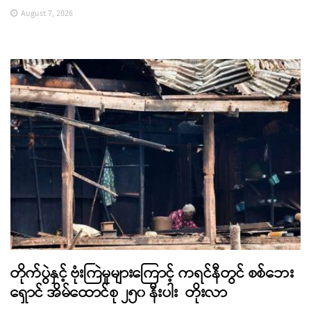
August 7, 2026
တိုက်ပွဲနှင့် ဗုံးကြဲမှုများကြောင့် ကရင်နီတွင် စစ်ဘေး
ရှောင် အိမ်ထောင်စု ၂၅၀ နီးပါး တိုးလာ