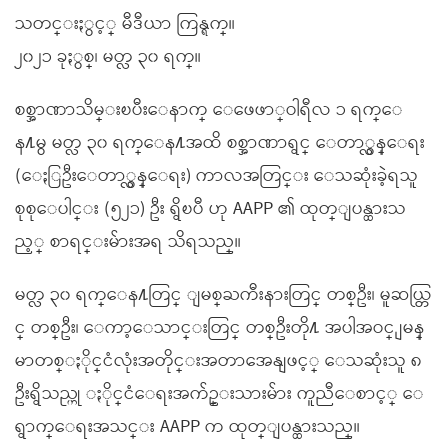
သတင္းႏွင့္ မီဒီယာ ကြန္ရက္။
၂၀၂၁ ခုႏွစ္၊ မတ္လ ၃၀ ရက္။
စစ္အာဏာသိမ္းၿပီးေနာက္ ေဖေဖာ္ဝါရီလ ၁ ရက္ေ
န႔မွ မတ္လ ၃၀ ရက္ေန႔အထိ စစ္အာဏာရွင္ ေတာ္လွန္ေရး
(​ေႏြဦးေတာ္လွန္ေရး) ကာလအတြင္း ေသဆုံးခဲ့ရသူ
စုစုေပါင္း (၅၂၁) ဦး ရွိၿပီ ဟု AAPP ၏ ထုတ္ျပန္ထားသ
ည့္ စာရင္းမ်ားအရ သိရသည္။
မတ္လ ၃၀ ရက္ေန႔တြင္ ျမစ္ႀကီးနားတြင္ တစ္ဦး၊ မူဆယ္တြ
င္ တစ္ဦး၊ ေကာ့ေသာင္းတြင္ တစ္ဦးတို႔ အပါအဝင္ ျမန္
မာတစ္ႏိုင္ငံလုံးအတိုင္းအတာအေနျဖင့္ ေသဆုံးသူ ၈
ဦးရွိသည္ဟု ႏိုင္ငံေရးအက်ဥ္းသားမ်ား ကူညီေစာင့္ ေ
ရွာက္ေရးအသင္း AAPP က ထုတ္ျပန္ထားသည္။