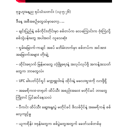
ဗုဒ္ဓဟူးနေ့ည ရုပ်သံသတင်း (၁၃-၅-၂၆)
ဒီနေ့ အစီအစဉ်တွေထဲမှာတော့…..
– ချင်းပြည်နဲ့ စစ်ကိုင်းတိုင်းမှာ စစ်တပ်က လေကြောင်းက ဗုံးကြဲလို့
စစ်သုံ့ပန်းတွေ အပါအဝင် လူသေဆုံး
– ရှမ်းမြောက်-ကချင် အစပ် မဘိမ်းဘက်မှာ စစ်တပ်က အင်အား
အမြောက်အများ တိုးချဲ့
– ထိုင်းရောက် မြန်မာတွေ လုံခြုံရေးနဲ့ အလုပ်လုပ်ဖို့ အကန့်အသတ်
တွေက ဘာတွေလဲ။
– UFC ခါးပတ်ပိုင်ရှင် ဂျော့ရှူဝါဗန် ထိုင်းနဲ့ မလေးရှားကို လာဖို့ရှိ
– အမေရိကား-တရုတ် ထိပ်သီး အစည်းအဝေး မတိုင်ခင် ဘာတွေ
ကြိုတင် ပြင်ဆင်နေသလဲ
– ပီကင်း ထိပ်သီး ဆွေးနွေးပွဲ မတိုင်ခင် ဖိလစ်ပိုင်နဲ့ အမေရိကန် စစ်
လေ့ကျင့်မှု
– ယူကရိန်း ဒရုန်းတွေက စစ်ပွဲတွေအတွက် ခေတ်သစ်တစ်ခု