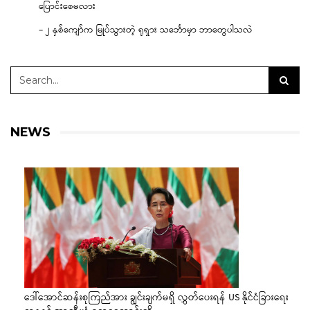
ပြောင်းစေမလား
– ၂ နှစ်ကျော်က မြုပ်သွားတဲ့ ရုရှား သင်္ဘောမှာ ဘာတွေပါသလဲ
NEWS
ဒေါ်အောင်ဆန်းစုကြည်အား ချွင်းချက်မရှိ လွှတ်ပေးရန် US နိုင်ငံခြားရေး