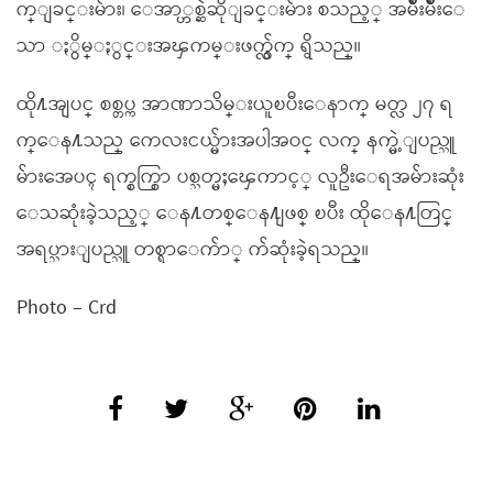
က္ျခင္းမ်ား၊ ေအာ္ဟစ္ဆဲဆိုျခင္းမ်ား စသည့္ အမ်ိဳးမ်ိဳးေ
သာ ႏွိမ္ႏွင္းအၾကမ္းဖက္လွ်က္ ရွိသည္။
ထို႔အျပင္ စစ္တပ္က အာဏာသိမ္းယူၿပီးေနာက္ မတ္လ ၂၇ ရ
က္ေန႔သည္ ကေလးငယ္မ်ားအပါအဝင္ လက္ နက္မဲ့ျပည္သူ
မ်ားအေပၚ ရက္စက္စြာ ပစ္သတ္မႈေၾကာင့္ လူဦးေရအမ်ားဆုံး
ေသဆုံးခဲ့သည့္ ေန႔တစ္ေန႔ျဖစ္ ၿပီး ထိုေန႔တြင္
အရပ္သားျပည္သူ တစ္ရာေက်ာ္ က်ဆုံးခဲ့ရသည္။
Photo – Crd