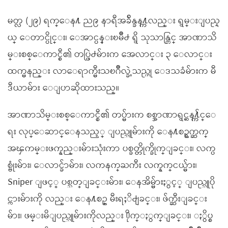
မတ္လ (၂၉) ရက္ေန႔ ည၉ နာရီအခ်ိန္ခန႔္ကလည္း ရွမ္းျပည္န
ယ္ ေတာင္ပိုင္း၊ ေအာင္ပန္းၿမိဳ႕ ရွိ သုသာန္တြင္ အာဏာသိ
မ္းစစ္ေကာင္စီ၏ တပ္ဖြဲ႕မ်ားက အေလာင္း ၃ ေလာင္း
ထက္မနည္း လာေရာက္မီးသၿဂိဳလ္ခဲ့သည္ဟု ေဒသခံမ်ားက မီ
ဒီယာမ်ား ေျပာဆိုထားသည္။
အာဏာသိမ္းစစ္ေကာင္စီ၏ တပ္မ်ားက စစ္အာဏာရွင္ဆန႔္က်င္ေ
ရး လုပ္ေဆာင္ေနသည့္ ျပည္သူမ်ားကို ေန႔စဥ္ရက္ဆက္
အၾကမ္းဖက္နည္းမ်ားသုံးကာ ပစ္ခတ္တိုက္ခိုက္ျခင္း၊ လက္ပ
စ္ဗုံးမ်ား၊ ေလာင္ခ်ာမ်ား၊ လကနက္ႀကီး လက္နက္ငယ္မ်ား၊
Sniper ျဖင့္ ပစ္သတ္ျခင္းမ်ား၊ ေနအိမ္မ်ားႏွင့္ ျပည္သူပို
င္ကားမ်ားကို လည္း ေန႔စဥ္ မီးရႈိ႕ျခင္း၊ ဖ်က္ဆီးျခင္း
မ်ား၊ ဖမ္းမိျပည္သူမ်ားကိုလည္း ႐ိုက္ႏွက္ျခင္း၊ ႏွိပ္စ