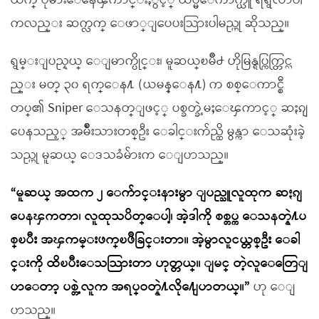
ထက္ ပိုမ်ားေနေၾကာင္းႏွင့္ ထပ္မံေကာက္ယူ ရရွိလာပါ
ကလည္း ဆက္လက္ ေဖာ္ျပေပးသြားပါမည္ဟု ဆိုသည္။
ရွမ္းျပည္နယ္ ေျမာက္ပိုင္း၊ မူဆယ္ၿမိဳ႕ ဟိုမြန္ရပ္ကြက္တြင္လ
ည္း မတ္ ၃၀ ရက္ေန႔ (ယမန္ေန႔) က စစ္ေကာင္စီ
တပ္၏ Sniper ေသနတ္ျဖင့္ ပစ္ခတ္ခဲ့မႈေၾကာင့္ ဆႏၵျ
ပေနသည့္ အမ်ိဳးသားတစ္ဦး ေခါင္းက်ည္ထိ မွန္ကာ ေသဆုံးခဲ့
သည္ဟု မူဆယ္ ေဒသခံမ်ားက ေျပာသည္။
“မူဆယ္ အထက ၂ ေက်ာင္းနားမွာ ျပည္သူလူထုက ဆႏၵျ
ပေနၾကတာ၊ လူထုသပိတ္ေပါ့၊ အဲ့ဒါကို စစ္တပ္က ေသနတ္နဲ႔ပ
စ္ၿပီး အၾကမ္းဖက္ၿဖိဳခြင္းတာ။ အဲ့မွာလူငယ္တစ္ဦး ေခါ
င္းကို ထိၿပီးေသသြားတာ ဟုတ္တယ္။ ျမင္ တဲ့လူေတြေျ
ပာေတာ့ ပစ္တဲ့လူက အရပ္ဝတ္နဲ႔လို႔ေျပာတယ္။”
ဟု ေျ
ပာသည္။