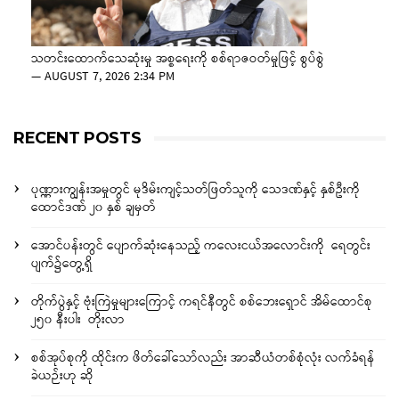
သတင်းထောက်သေဆုံးမှု အစ္စရေးကို စစ်ရာဇဝတ်မှုဖြင့် စွပ်စွဲ
—
AUGUST 7, 2026 2:34 PM
RECENT POSTS
ပုဏ္ဏားကျွန်းအမှုတွင် မုဒိမ်းကျင့်သတ်ဖြတ်သူကို သေဒဏ်နှင့် နှစ်ဦးကို
ထောင်ဒဏ် ၂၀ နှစ် ချမှတ်
အောင်ပန်းတွင် ပျောက်ဆုံးနေသည့် ကလေးငယ်အလောင်းကို ရေတွင်း
ပျက်၌တွေ့ရှိ
တိုက်ပွဲနှင့် ဗုံးကြဲမှုများကြောင့် ကရင်နီတွင် စစ်ဘေးရှောင် အိမ်ထောင်စု
၂၅၀ နီးပါး တိုးလာ
စစ်အုပ်စုကို ထိုင်းက ဖိတ်ခေါ်သော်လည်း အာဆီယံတစ်စုံလုံး လက်ခံရန်
ခဲယဉ်းဟု ဆို