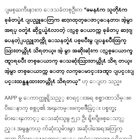
ျမစ္ႀကီးနားက ေဒသခံတစ္ဦးက
“မေန႔က သူတို႔က
ခုခံတပ္နဲ႔ ျပည္သူေတြက ဆႏၵထုတ္ေဖာ္ေနတာ၊ အဲ့မွာ
အရပ္ ဝတ္နဲ႔ ဆိုင္ကယ္နဲ႔လာတဲ့ ႏွစ္ ေယာက္က ခုခံတပ္ ဆႏၵျ
ပေနတဲ့ ျပည္သူဘက္ကို ေသနတ္နဲ႔ ပစ္ၿပီးမွ ျပန္ၿပီးထြက္
သြားတယ္လို႔ သိရတယ္။ အဲ့ မွာ အဆိုးဆုံးက ႏွစ္ေယာက္ဒ
ဏ္ရာရၿပီး တစ္ေယာက္ ေသဆုံးသြားတယ္လို႔ သိရ တယ္။
အဲ့မွာ တစ္ေယာက္က ေတာ့ လက္ေမာင္းဒဏ္ရာ ျပင္းျ
ပင္းထန္ထန္ရထားတယ္လို႔ သိရတယ္”
ဟု ေျပာ သည္။
AAPP မွ ေကာက္ယူရွိသည့္ စာရင္းအရ စစ္အာဏာသိမ္းၿ
ပီးေနာက္ စစ္တပ္၏ အၾကမ္းဖက္ၿဖိဳခြင္း ပစ္ခတ္မႈ
မ်ားေၾကာင့္ ေသဆုံးသူမွ ၅၂၁ ဦး ရွိၿပီျဖစ္ေသာ္လ
ည္း အမွန္တကယ္ က်ဆုံးသူမ်ားမွာ အဆိုပါအေရအတြက္