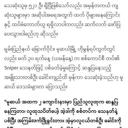
သေဆုံးသူမှ ၅၂၁ ဦး ရှိပြီဖြစ်သော်လည်း အမှန်တကယ် ကျ
ဆုံးသူများမှာ အဆိုပါအရေအတွက် ထက် ပိုများနေကြောင်း
နှင့် ထပ်မံကောက်ယူ ရရှိလာပါကလည်း ဆက်လက် ဖော်ပြ
ပေးသွားပါမည်ဟု ဆိုသည်။
ရှမ်းပြည်နယ် မြောက်ပိုင်း၊ မူဆယ်မြို့ ဟိုမွန်ရပ်ကွက်တွင်
လည်း မတ် ၃၀ ရက်နေ့ (ယမန်နေ့) က စစ်ကောင်စီ တပ်၏
Sniper သေနတ်ဖြင့် ပစ်ခတ်ခဲ့မှုကြောင့် ဆန္ဒပြနေသည့်
အမျိုးသားတစ်ဦး ခေါင်းကျည်ထိ မှန်ကာ သေဆုံးခဲ့သည်ဟု မူ
ဆယ် ဒေသခံများက ပြောသည်။
“မူဆယ် အထက ၂ ကျောင်းနားမှာ ပြည်သူလူထုက ဆန္ဒပြ
နေကြတာ၊ လူထုသပိတ်ပေါ့၊ အဲ့ဒါကို စစ်တပ်က သေနတ်နဲ့
ပစ်ပြီး အကြမ်းဖက်ဖြိုခွင်းတာ။ အဲ့မှာလူငယ်တစ်ဦး ခေါင်းကို