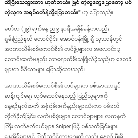
ထိပြီးသေသွားတာ ဟုတ်တယ်။ မြင် တဲ့လူတွေပြောတော့ ပစ်
တဲ့လူက အရပ်ဝတ်နဲ့လို့ပြောတယ်။”
ဟု ပြောသည်။
မတ်လ (၂၉) ရက်နေ့ ည၉ နာရီအချိန်ခန့်ကလည်း
ရှမ်းပြည်နယ် တောင်ပိုင်း၊ အောင်ပန်းမြို့ ရှိ သုသာန်တွင်
အာဏာသိမ်းစစ်ကောင်စီ၏ တပ်ဖွဲ့များက အလောင်း ၃
လောင်းထက်မနည်း လာရောက်မီးသဂြိုလ်ခဲ့သည်ဟု ဒေသခံ
များက မီဒီယာများ ပြောဆိုထားသည်။
အာဏာသိမ်းစစ်ကောင်စီ၏ တပ်များက စစ်အာဏာရှင်
ဆန့်ကျင်ရေး လုပ်ဆောင်နေသည့် ပြည်သူများကို
နေ့စဉ်ရက်ဆက် အကြမ်းဖက်နည်းများသုံးကာ ပစ်ခတ်
တိုက်ခိုက်ခြင်း၊ လက်ပစ်ဗုံးများ၊ လောင်ချာများ၊ လကနက်
ကြီး လက်နက်ငယ်များ၊ Sniper ဖြင့် ပစ်သတ်ခြင်းများ၊
နေအိမ်များနှင့် ပြည်သူပိုင်ကားများကို လည်း နေ့စဉ် မီးရှို့