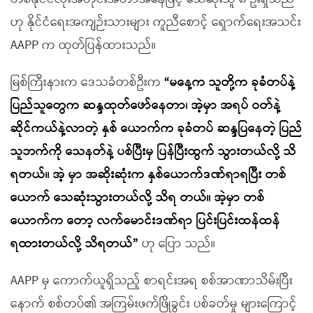
ဟု နိုင်ငံရေးအကျဉ်းသားများ ကူညီစောင့် ရှောက်ရေးအသင်း
AAPP က ထုတ်ပြန်ထားသည်။
မြစ်ကြီးနားက ဒေသခံတစ်ဦးက
“မနေ့က သူတို့က ခုခံတပ်နဲ့
ပြည်သူတွေက ဆန္ဒထုတ်ဖော်နေတာ၊ အဲ့မှာ အရပ် ဝတ်နဲ့
ဆိုင်ကယ်နဲ့လာတဲ့ နှစ် ယောက်က ခုခံတပ် ဆန္ဒပြနေတဲ့ ပြည်
သူဘက်ကို သေနတ်နဲ့ ပစ်ပြီးမှ ပြန်ပြီးထွက် သွားတယ်လို့ သိ
ရတယ်။ အဲ့ မှာ အဆိုးဆုံးက နှစ်ယောက်ဒဏ်ရာရပြီး တစ်
ယောက် သေဆုံးသွားတယ်လို့ သိရ တယ်။ အဲ့မှာ တစ်
ယောက်က တော့ လက်မောင်းဒဏ်ရာ ပြင်းပြင်းထန်ထန်
ရထားတယ်လို့ သိရတယ်”
ဟု ပြော သည်။
AAPP မှ ကောက်ယူရှိသည့် စာရင်းအရ စစ်အာဏာသိမ်းပြီး
နောက် စစ်တပ်၏ အကြမ်းဖက်ဖြိုခွင်း ပစ်ခတ်မှု များကြောင့်