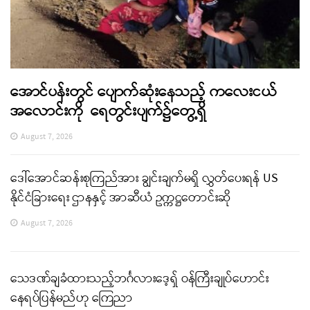
အောင်ပန်းတွင် ပျောက်ဆုံးနေသည့် ကလေးငယ်
အလောင်းကို ရေတွင်းပျက်၌တွေ့ရှိ
August 7, 2026
ဒေါ်အောင်ဆန်းစုကြည်အား ချွင်းချက်မရှိ လွှတ်ပေးရန် US
နိုင်ငံခြားရေး ဌာနနှင့် အာဆီယံ ဥက္ကဋ္ဌတောင်းဆို
August 7, 2026
သေဒဏ်ချခံထားသည့်ဘင်္ဂလားဒေ့ရှ် ဝန်ကြီးချုပ်ဟောင်း
နေရပ်ပြန်မည်ဟု ကြေညာ