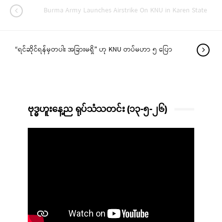
Burma Army Launches Airstrike On KNU in Karen State
“ရင်ဆိုင်ရန်မှတပါး အခြားမရှိ” ဟု KNU တပ်မဟာ ၅ ပြော
ဗုဒ္ဓဟူးနေ့ည ရုပ်သံသတင်း (၁၃-၅-၂၆)