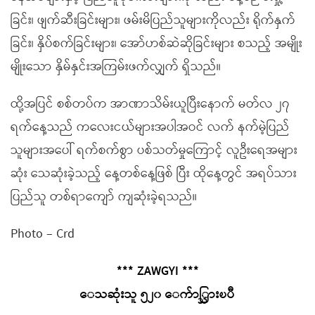
ခြင်း၊ ဖျက်ဆီးခြင်းများ၊ ဖမ်းမိပြည်သူများကိုလည်း ရိုက်နှက်
ခြင်း၊ နှိပ်စက်ခြင်းများ၊ အော်ဟစ်ဆဲဆိုခြင်းများ စသည့် အမျိုး
မျိုးသော နှိမ်နှင်းအကြမ်းဖက်လျှက် ရှိသည်။
ထို့အပြင် စစ်တပ်က အာဏာသိမ်းယူပြီးနောက် မတ်လ ၂၇
ရက်နေ့သည် ကလေးငယ်များအပါအဝင် လက် နက်မဲ့ပြည်
သူများအပေါ် ရက်စက်စွာ ပစ်သတ်မှုကြောင့် လူဦးရေအများ
ဆုံး သေဆုံးခဲ့သည့် နေ့တစ်နေ့ဖြစ် ပြီး ထိုနေ့တွင် အရပ်သား
ပြည်သူ တစ်ရာကျော် ကျဆုံးခဲ့ရသည်။
Photo – Crd
*** ZAWGYI ***
ေသဆုံးသူ ၅၂၀ ေက်ာ္သြားၿပီ