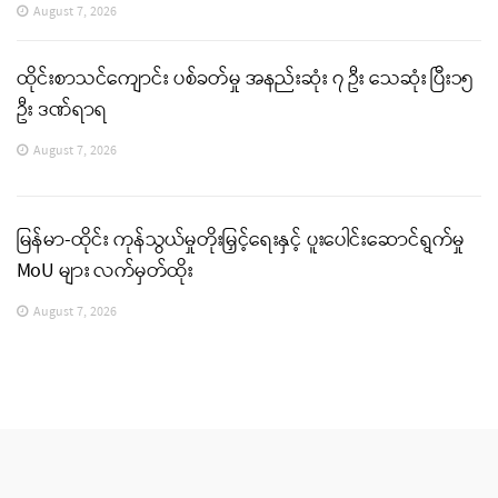
August 7, 2026
ထိုင်းစာသင်ကျောင်း ပစ်ခတ်မှု အနည်းဆုံး ၇ ဦး သေဆုံး ပြီး၁၅
ဦး ဒဏ်ရာရ
August 7, 2026
မြန်မာ-ထိုင်း ကုန်သွယ်မှုတိုးမြှင့်ရေးနှင့် ပူးပေါင်းဆောင်ရွက်မှု
MoU များ လက်မှတ်ထိုး
August 7, 2026