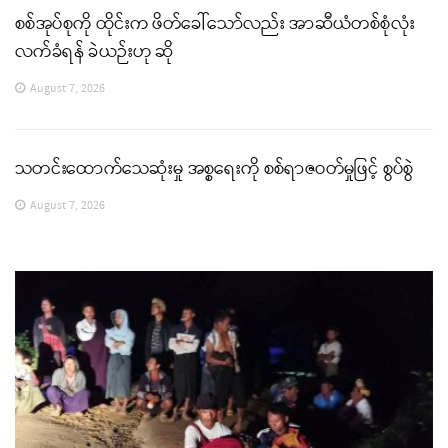
စစ်အုပ်စုကို ထိုင်းက ဖိတ်ခေါ်သော်လည်း အာဆီယံတစ်စုံလုံး
လက်ခံရန် ခဲယဉ်းဟု ဆို
August 7, 2026
သတင်းထောက်သေဆုံးမှု အစ္စရေးကို စစ်ရာဇဝတ်မှုဖြင့် စွပ်စွဲ
August 7, 2026