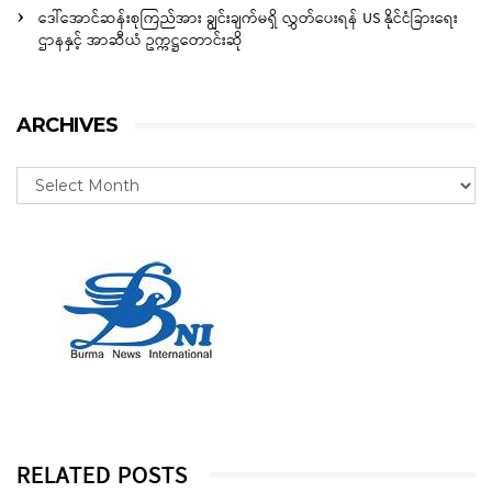
ဒေါ်အောင်ဆန်းစုကြည်အား ချွင်းချက်မရှိ လွှတ်ပေးရန် US နိုင်ငံခြားရေး
ဌာနနှင့် အာဆီယံ ဥက္ကဋ္ဌတောင်းဆို
ARCHIVES
RELATED POSTS