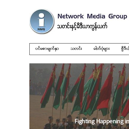
ပင်မစာမျက်နှာ
သတင်း
ဓါတ်ပုံများ
ဗွီဒီယ
Fighting Happening in