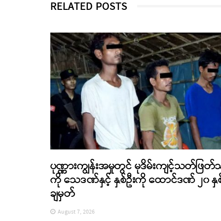
RELATED POSTS
ပုဏ္ဏားကျွန်းအမှုတွင် မုဒိမ်းကျင့်သတ်ဖြတ်
ကို သေဒဏ်နှင့် နှစ်ဦးကို ထောင်ဒဏ် ၂၀ နှစ
ချမှတ်
August 7, 2026