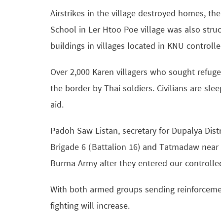
Airstrikes in the village destroyed homes, t
School in Ler Htoo Poe village was also stru
buildings in villages located in KNU controlled
Over 2,000 Karen villagers who sought refuge
the border by Thai soldiers. Civilians are sle
aid.
Padoh Saw Listan, secretary for Dupalya Dis
Brigade 6 (Battalion 16) and Tatmadaw near 
Burma Army after they entered our controlled
With both armed groups sending reinforcement
fighting will increase.