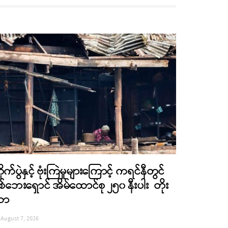
ိုက်ပွဲနှင့် ဗုံးကြဲမှုများကြောင့် ကရင်နီတွင်
စ်ဘေးရှောင် အိမ်ထောင်စု ၂၅၀ နီးပါး တိုး
လာ
August 7, 2026