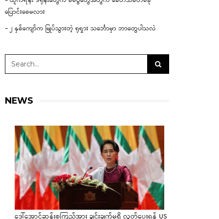
– ယူကရိန်း ဒရုန်းတွေက စစ်ပွဲတွေအတွက် ခေတ်သစ်တစ်ခု
ပြောင်းစေမလား
– ၂ နှစ်ကျော်က မြုပ်သွားတဲ့ ရုရှား သင်္ဘောမှာ ဘာတွေပါသလဲ
NEWS
ဒေါ်အောင်ဆန်းစုကြည်အား ချွင်းချက်မရှိ လွှတ်ပေးရန် US