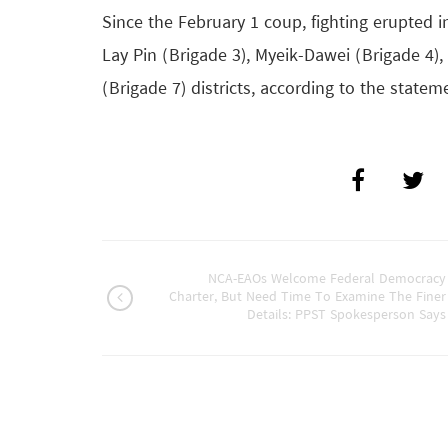
Since the February 1 coup, fighting erupted 
Lay Pin (Brigade 3), Myeik-Dawei (Brigade 4)
(Brigade 7) districts, according to the statem
NCA-EAOs Welcome Federal Democracy
Charter, But Need Time To Examine The Finer
Details: PPST Spokesperson Says