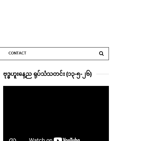
CONTACT
ဗုဒ္ဓဟူးနေ့ည ရုပ်သံသတင်း (၁၃-၅-၂၆)