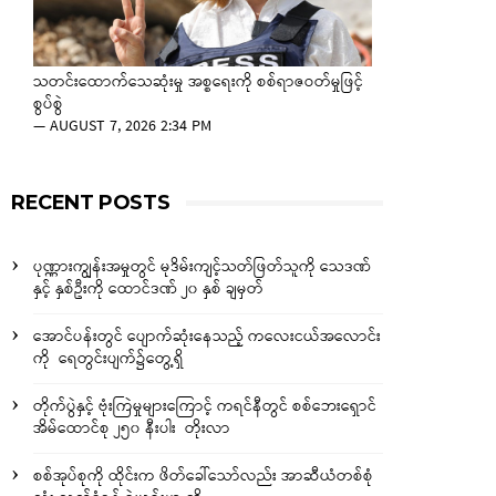
သတင်းထောက်သေဆုံးမှု အစ္စရေးကို စစ်ရာဇဝတ်မှုဖြင့်
စွပ်စွဲ
—
AUGUST 7, 2026 2:34 PM
RECENT POSTS
ပုဏ္ဏားကျွန်းအမှုတွင် မုဒိမ်းကျင့်သတ်ဖြတ်သူကို သေဒဏ်
နှင့် နှစ်ဦးကို ထောင်ဒဏ် ၂၀ နှစ် ချမှတ်
အောင်ပန်းတွင် ပျောက်ဆုံးနေသည့် ကလေးငယ်အလောင်း
ကို ရေတွင်းပျက်၌တွေ့ရှိ
တိုက်ပွဲနှင့် ဗုံးကြဲမှုများကြောင့် ကရင်နီတွင် စစ်ဘေးရှောင်
အိမ်ထောင်စု ၂၅၀ နီးပါး တိုးလာ
စစ်အုပ်စုကို ထိုင်းက ဖိတ်ခေါ်သော်လည်း အာဆီယံတစ်စုံ