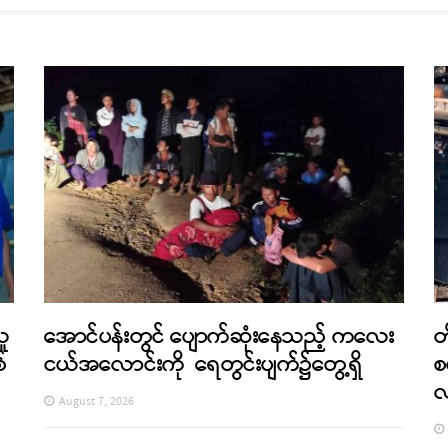
သူ
အောင်ပန်းတွင် ပျောက်ဆုံးနေသည့် ကလေး
တ
်
ငယ်အလောင်းကို ရေတွင်းပျက်၌တွေ့ရှိ
စ
August 7, 2026