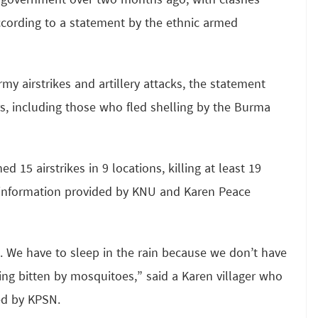
d government over two months ago, with clashes
according to a statement by the ethnic armed
my airstrikes and artillery attacks, the statement
ers, including those who fled shelling by the Burma
15 airstrikes in 9 locations, killing at least 19
o information provided by KNU and Karen Peace
e. We have to sleep in the rain because we don’t have
ing bitten by mosquitoes,” said a Karen villager who
ded by KPSN.