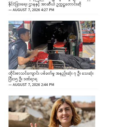
နိုင်ငံခြားရေး ဌာနနှင့် အာဆီယံ ဥက္ကဋ္ဌတောင်းဆို
—
AUGUST 7, 2026 4:27 PM
ထိုင်းစာသင်ကျောင်း ပစ်ခတ်မှု အနည်းဆုံး ၇ ဦး သေဆုံး
ပြီး၁၅ ဦး ဒဏ်ရာရ
—
AUGUST 7, 2026 2:44 PM