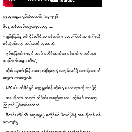
ဗုဒ္ဓဟူးနေ့ည ရုပ်သံသတင်း (၁၃-၅-၂၆)
ဒီနေ့ အစီအစဉ်တွေထဲမှာတော့…..
– ချင်းပြည်နဲ့ စစ်ကိုင်းတိုင်းမှာ စစ်တပ်က လေကြောင်းက ဗုံးကြဲလို့
စစ်သုံ့ပန်းတွေ အပါအဝင် လူသေဆုံး
– ရှမ်းမြောက်-ကချင် အစပ် မဘိမ်းဘက်မှာ စစ်တပ်က အင်အား
အမြောက်အများ တိုးချဲ့
– ထိုင်းရောက် မြန်မာတွေ လုံခြုံရေးနဲ့ အလုပ်လုပ်ဖို့ အကန့်အသတ်
တွေက ဘာတွေလဲ။
– UFC ခါးပတ်ပိုင်ရှင် ဂျော့ရှူဝါဗန် ထိုင်းနဲ့ မလေးရှားကို လာဖို့ရှိ
– အမေရိကား-တရုတ် ထိပ်သီး အစည်းအဝေး မတိုင်ခင် ဘာတွေ
ကြိုတင် ပြင်ဆင်နေသလဲ
– ပီကင်း ထိပ်သီး ဆွေးနွေးပွဲ မတိုင်ခင် ဖိလစ်ပိုင်နဲ့ အမေရိကန် စစ်
လေ့ကျင့်မှု