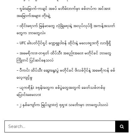
– ရှမ်းမြောက်-ကချင် အစပ် မဘိမ်းဘက်မှာ စစ်တပ်က အင်အား
အမြောက်အများ တိုးချဲ့
– ထိုင်းရောက် မြန်မာတွေ လုံခြုံရေးနဲ့ အလုပ်လုပ်ဖို့ အကန့်အသတ်
တွေက ဘာတွေလဲ။
– UFC ခါးပတ်ပိုင်ရှင် ဂျော့ရှူဝါဗန် ထိုင်းနဲ့ မလေးရှားကို လာဖို့ရှိ
– အမေရိကား-တရုတ် ထိပ်သီး အစည်းအဝေး မတိုင်ခင် ဘာတွေ
ကြိုတင် ပြင်ဆင်နေသလဲ
– ပီကင်း ထိပ်သီး ဆွေးနွေးပွဲ မတိုင်ခင် ဖိလစ်ပိုင်နဲ့ အမေရိကန် စစ်
လေ့ကျင့်မှု
– ယူကရိန်း ဒရုန်းတွေက စစ်ပွဲတွေအတွက် ခေတ်သစ်တစ်ခု
ပြောင်းစေမလား
– ၂ နှစ်ကျော်က မြုပ်သွားတဲ့ ရုရှား သင်္ဘောမှာ ဘာတွေပါသလဲ