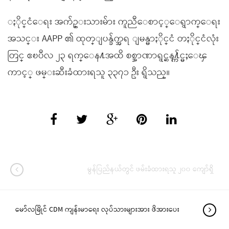
ႏိုင္ငံေရး အက်ဥ္းသားမ်ား ကူညီေစာင့္ေရွာက္ေရး
အသင္း AAPP ၏ ထုတ္ျပန္ခ်က္အရ ျမန္မာႏိုင္ငံ တႏိုင္ငံလုံး
တြင္ ဧၿပီလ ၂၃ ရက္ေန႔အထိ စစ္အာဏာရွင္ဆန႔္က်င္မႈေၾ
ကာင့္ ဖမ္းဆီးခံထားရသူ ၃၃၇၁ ဦး ရွိသည္။
မွန်ပြည်နယ်တွင် ဖမ်းခံထားရသူ ၂၀၀ ကျော်ရှိ
မော်လမြိုင် CDM ကျန်းမာရေး လုပ်သားများအား ဖိအားပေး