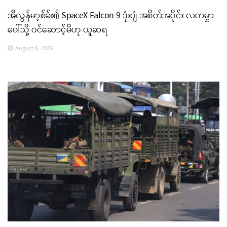
အီလွန်မာ့စ်ခ်၏ SpaceX Falcon 9 ဒုံးပျံ အစိတ်အပိုင်း လကမ္ဘာ
ပေါ်သို့ ဝင်ဆောင့်မိဟု ယူဆရ
August 6, 2026