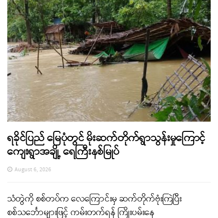
ရခိုင်ပြည် မြေပုံတွင် မိုးဆက်တိုက်ရွာသွန်းမှုကြောင့်
ကျေးရွာအချို့ ရေကြီးနစ်မြုပ်
August 6, 2026
သံတွဲကို စစ်တပ်က လေကြောင်းမှ ဆက်တိုက်ဗုံးကြဲပြီး
စစ်သင်္ဘောများဖြင့် ကမ်းတက်ရန် ကြိုးပမ်းနေ