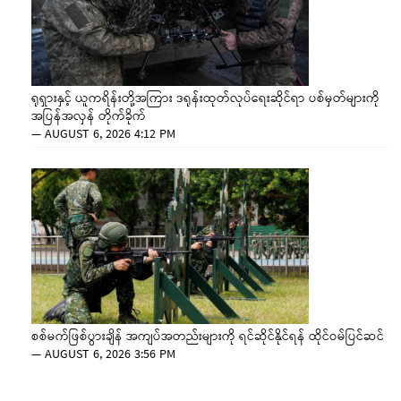
ရုရှားနှင့် ယူကရိန်းတို့အကြား ဒရုန်းထုတ်လုပ်ရေးဆိုင်ရာ ပစ်မှတ်များကို
အပြန်အလှန် တိုက်ခိုက်
—
AUGUST 6, 2026 4:12 PM
စစ်မက်ဖြစ်ပွားချိန် အကျပ်အတည်းများကို ရင်ဆိုင်နိုင်ရန် ထိုင်ဝမ်ပြင်ဆင်
—
AUGUST 6, 2026 3:56 PM