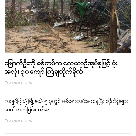
မြောက်ဦးကို စစ်တပ်က လေယာဉ်အုပ်စုဖြင့် ဗုံး
အလုံး ၃၀ ကျော် ကြဲချတိုက်ခိုက်
August 6, 2026
ကချင်ပြည် မြို့နယ် ၅ ခုတွင် စစ်ရေးတင်းမာနေပြီး တိုက်ပွဲများ
ဆက်လက်ပြင်းထန်နေ
August 6, 2026