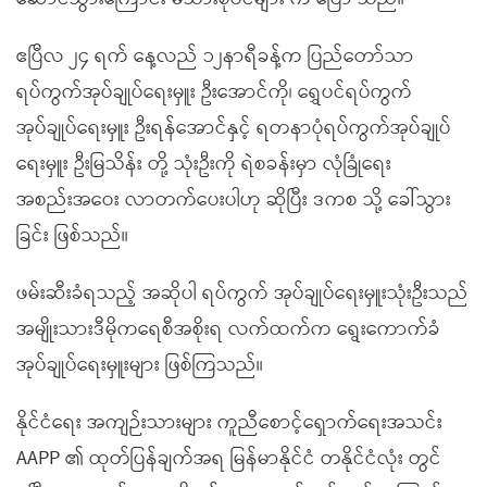
ဧပြီလ ၂၄ ရက် နေ့လည် ၁၂နာရီခန့်က ပြည်တော်သာ
ရပ်ကွက်အုပ်ချုပ်ရေးမှူး ဦးအောင်ကို၊ ရွှေပင်ရပ်ကွက်
အုပ်ချုပ်ရေးမှူး ဦးရန်အောင်နှင့် ရတနာပုံရပ်ကွက်အုပ်ချုပ်
ရေးမှူး ဦးမြသိန်း တို့ သုံးဦးကို ရဲစခန်းမှာ လုံခြုံရေး
အစည်းအဝေး လာတက်ပေးပါဟု ဆိုပြီး ဒကစ သို့ ခေါ်သွား
ခြင်း ဖြစ်သည်။
ဖမ်းဆီးခံရသည့် အဆိုပါ ရပ်ကွက် အုပ်ချုပ်ရေးမှူးသုံးဦးသည်
အမျိုးသားဒီမိုကရေစီအစိုးရ လက်ထက်က ရွေးကောက်ခံ
အုပ်ချုပ်ရေးမှူးများ ဖြစ်ကြသည်။
နိုင်ငံရေး အကျဉ်းသားများ ကူညီစောင့်ရှောက်ရေးအသင်း
AAPP ၏ ထုတ်ပြန်ချက်အရ မြန်မာနိုင်ငံ တနိုင်ငံလုံး တွင်