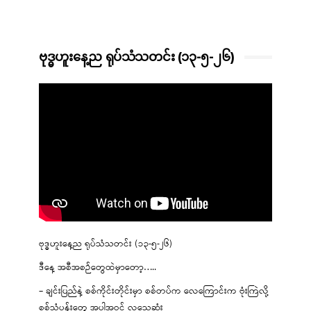
ဗုဒ္ဓဟူးနေ့ည ရုပ်သံသတင်း (၁၃-၅-၂၆)
ဗုဒ္ဓဟူးနေ့ည ရုပ်သံသတင်း (၁၃-၅-၂၆)
ဒီနေ့ အစီအစဉ်တွေထဲမှာတော့…..
– ချင်းပြည်နဲ့ စစ်ကိုင်းတိုင်းမှာ စစ်တပ်က လေကြောင်းက ဗုံးကြဲလို့
စစ်သုံ့ပန်းတွေ အပါအဝင် လူသေဆုံး