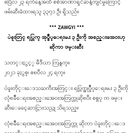
ဧပြီလ ၂၃ ရက်နေ့အထိ စစ်အာဏာရှင်ဆန့်ကျင်မှုကြောင့်
ဖမ်းဆီးခံထားရသူ ၃၃၇၁ ဦး ရှိသည်။
*** ZAWGYI ***
ပဲခူးတြင္ ရပ္ကြက္ အုပ္ခ်ဳပ္ေရးမႉး ၃ ဦးကို အစည္းအေဝးဟု
ဆိုကာ ဖမ္းဆီး
သတင္းႏွင့္ မီဒီယာ ကြန္ရက္။
၂၀၂၁ ခုႏွစ္၊ ဧၿပီလ ၂၄ ရက္။
ပဲခူးတိုင္းေဒသႀကီးအတြင္း ရပ္ကြက္အုပ္ခ်ဳပ္ေရးမႉး ၃ ဦးကို
လုံၿခဳံေရးအစည္းအေဝးအတြက္ဟုဆိုၿပီး စစ္တပ္ က ဖမ္း
ဆီးေခၚေဆာင္သြားသည္ဟု သိရသည္။
လုံၿခဳံေရးအစည္းအေဝးအတြက္ဟု ဆိုကာ ပဲခူးတိုင္းေဒ