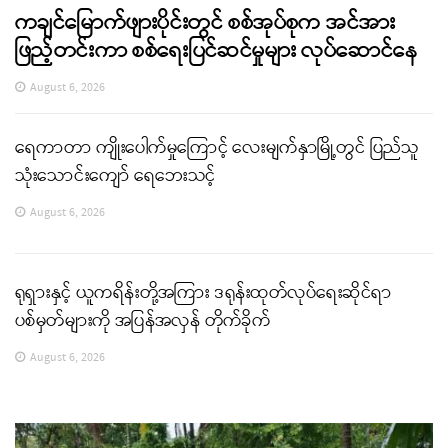
ကချင်မြောက်ဖျားပိုင်းတွင် စစ်အုပ်စုက အင်အား
ဖြည့်တင်းကာ စစ်ရေးပြင်ဆင်မှုများ လုပ်ဆောင်နေ
August 6, 2026
ရေကာတာ ကျိုးပေါက်မှုကြောင့် လေးမျက်နှာမြို့တွင် ပြည်သူ
သုံးသောင်းကျော် ရေဘေးသင့်
August 6, 2026
ရုရှားနှင့် ယူကရိန်းတို့အကြား ဒရုန်းထုတ်လုပ်ရေးဆိုင်ရာ
ပစ်မှတ်များကို အပြန်အလှန် တိုက်ခိုက်
August 6, 2026