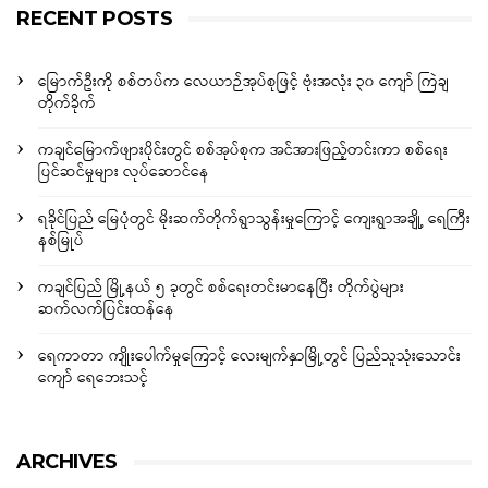
RECENT POSTS
မြောက်ဦးကို စစ်တပ်က လေယာဉ်အုပ်စုဖြင့် ဗုံးအလုံး ၃၀ ကျော် ကြဲချ
တိုက်ခိုက်
ကချင်မြောက်ဖျားပိုင်းတွင် စစ်အုပ်စုက အင်အားဖြည့်တင်းကာ စစ်ရေး
ပြင်ဆင်မှုများ လုပ်ဆောင်နေ
ရခိုင်ပြည် မြေပုံတွင် မိုးဆက်တိုက်ရွာသွန်းမှုကြောင့် ကျေးရွာအချို့ ရေကြီး
နစ်မြုပ်
ကချင်ပြည် မြို့နယ် ၅ ခုတွင် စစ်ရေးတင်းမာနေပြီး တိုက်ပွဲများ
ဆက်လက်ပြင်းထန်နေ
ရေကာတာ ကျိုးပေါက်မှုကြောင့် လေးမျက်နှာမြို့တွင် ပြည်သူသုံးသောင်း
ကျော် ရေဘေးသင့်
ARCHIVES