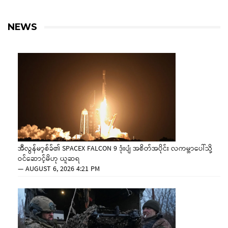
NEWS
အီလွန်မာ့စ်ခ်၏ SPACEX FALCON 9 ဒုံးပျံ အစိတ်အပိုင်း လကမ္ဘာပေါ်သို့
ဝင်ဆောင့်မိဟု ယူဆရ
—
AUGUST 6, 2026 4:21 PM