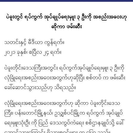
ပဲခူးတွင် ရပ်ကွက် အုပ်ချုပ်ရေးမှူး ၃ ဦးကို အစည်းအဝေးဟု
ဆိုကာ ဖမ်းဆီး
သတင်းနှင့် မီဒီယာ ကွန်ရက်။
၂၀၂၁ ခုနှစ်၊ ဧပြီလ ၂၄ ရက်။
ပဲခူးတိုင်းဒေသကြီးအတွင်း ရပ်ကွက်အုပ်ချုပ်ရေးမှူး ၃ ဦးကို
လုံခြုံရေးအစည်းအဝေးအတွက်ဟုဆိုပြီး စစ်တပ် က ဖမ်းဆီး
ခေါ်ဆောင်သွားသည်ဟု သိရသည်။
လုံခြုံရေးအစည်းအဝေးအတွက်ဟု ဆိုကာ ပဲခူးတိုင်းဒေသ
ကြီး၊ ပန်းတောင်မြို့နယ်၊ ဥသျှစ်ပင်မြို့က ရပ်ကွက် အုပ်ချုပ်
ရေးမှူးသုံးဦး ကို ပြည် ဒေသကွပ်ကဲရေး စစ်ဌာနချုပ်သို့ ခေါ်
ဆောင်သွားကြောင်း မိသားစုဝင်များ က ပြော သည်။