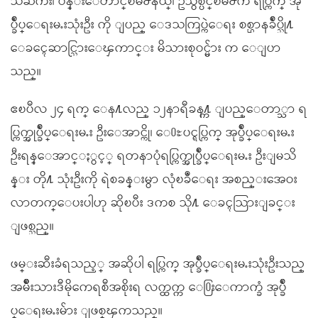
သႀကီး၊ ပန္းေတာင္ၿမိဳ႕နယ္၊ ဥသွ်စ္ပင္ၿမိဳ႕က ရပ္ကြက္ အု
ပ္ခ်ဳပ္ေရးမႉးသုံးဦး ကို ျပည္ ေဒသကြပ္ကဲေရး စစ္ဌာနခ်ဳပ္သို႔
ေခၚေဆာင္သြားေၾကာင္း မိသားစုဝင္မ်ား က ေျပာ
သည္။
ဧၿပီလ ၂၄ ရက္ ေန႔လည္ ၁၂နာရီခန႔္က ျပည္ေတာ္သာ ရ
ပ္ကြက္အုပ္ခ်ဳပ္ေရးမႉး ဦးေအာင္ကို၊ ေ႐ႊပင္ရပ္ကြက္ အုပ္ခ်ဳပ္ေရးမႉး
ဦးရန္ေအာင္ႏွင့္ ရတနာပုံရပ္ကြက္အုပ္ခ်ဳပ္ေရးမႉး ဦးျမသိ
န္း တို႔ သုံးဦးကို ရဲစခန္းမွာ လုံၿခဳံေရး အစည္းအေဝး
လာတက္ေပးပါဟု ဆိုၿပီး ဒကစ သို႔ ေခၚသြားျခင္း
ျဖစ္သည္။
ဖမ္းဆီးခံရသည့္ အဆိုပါ ရပ္ကြက္ အုပ္ခ်ဳပ္ေရးမႉးသုံးဦးသည္
အမ်ိဳးသားဒီမိုကေရစီအစိုးရ လက္ထက္က ေ႐ြးေကာက္ခံ အုပ္ခ်ဳ
ပ္ေရးမႉးမ်ား ျဖစ္ၾကသည္။