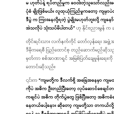
မ ဟုတ်ပဲနဲ့ ရပ်တည်မှုက ဝေဝါးတဲ့သူသော်လည်းက
ပုံစံ မျိုးဖြစ်မယ်။ လူထုယုံကြည်မှုကတော့ ကျမှာပ
ဒီပွဲ က ကြားနေလို့ရတဲ့ ပွဲမျိုးမဟုတ်ဘူးလို့ ကျန
အဲသလိုပဲ သုံးသပ်မိပါတယ်”
ဟု နိုင်ဗညားမွန် 
တိုင်းရင်းသား လက်နက်ကိုင် တော်လှန်ရေး အဖွဲ့အစ
ဒီမိုကရေစီ ပြည်ထောင်စု တည်ဆောက်မည်ဆိုသည့်
မှတ်ကာ စစ်အာဏာရှင် အမြစ်ပြတ်ချေမှုန်းရေးက
တောင်းဆိုသည်။
၎င်းက
“ကျမတို့က ဒီလက်ရှိ အခြေအနေမှာ ကျမတို
ကိုပဲ အဓိက ဦးတည်ပြီးတော့ လုပ်ဆောင်စေချင်တယ
ကချင်ပဲ အဓိက တိုက်ပွဲတွေ ဖြစ်ပြီးတော့ အဓိ
နေတယ်ပေါ့နော။ ဆိုတော့ ကျမတို့သာ တကယ်လို့ 