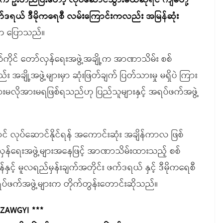
ဓိက ဦးတည်ပြီးတော့ လုပ်ဆောင်သွားမယ်ဆိုရင် ကျမတို့
့ ဖက်ဒရယ် ဒီမိုကရေစီ လမ်းကြောင်းကလည်း အမြန်ဆုံး
 က ပြောသည်။
ကိုင် တော်လှန်ရေးအဖွဲ့အချို့က အာဏာသိမ်း စစ်
ချို့အဖွဲ့များမှာ ဆုံးဖြတ်ချက် ပြတ်သားမှု မရှိပဲ ကြား
မလိုအားမရဖြစ်ရသည်ဟု ပြည်သူများနှင့် အရပ်ဖက်အဖွဲ့
 လုပ်ဆောင်နိုင်ရန် အကောင်းဆုံး အချိန်ကာလ ဖြစ်
ှန်ရေးအဖွဲ့များအနေဖြင့် အာဏာသိမ်းထားသည့် စစ်
နှင့် မူလရည်မှန်းချက်အတိုင်း ဖက်ဒရယ် နှင့် ဒီမိုကရေစီ
ရပ်ဖက်အဖွဲ့များက တိုက်တွန်းတောင်းဆိုသည်။
 ZAWGYI ***