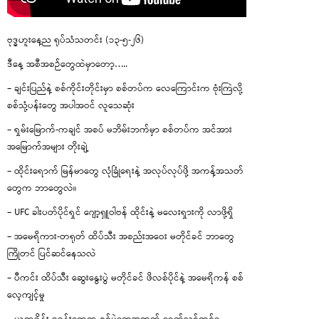
ဗုဒ္ဓဟူးနေ့ည ရုပ်သံသတင်း (၁၃-၅-၂၆)
ဒီနေ့ အစီအစဉ်တွေထဲမှာတော့…..
– ချင်းပြည်နဲ့ စစ်ကိုင်းတိုင်းမှာ စစ်တပ်က လေကြောင်းက ဗုံးကြဲလို့
စစ်သုံ့ပန်းတွေ အပါအဝင် လူသေဆုံး
– ရှမ်းမြောက်-ကချင် အစပ် မဘိမ်းဘက်မှာ စစ်တပ်က အင်အား
အမြောက်အများ တိုးချဲ့
– ထိုင်းရောက် မြန်မာတွေ လုံခြုံရေးနဲ့ အလုပ်လုပ်ဖို့ အကန့်အသတ်
တွေက ဘာတွေလဲ။
– UFC ခါးပတ်ပိုင်ရှင် ဂျော့ရှူဝါဗန် ထိုင်းနဲ့ မလေးရှားကို လာဖို့ရှိ
– အမေရိကား-တရုတ် ထိပ်သီး အစည်းအဝေး မတိုင်ခင် ဘာတွေ
ကြိုတင် ပြင်ဆင်နေသလဲ
– ပီကင်း ထိပ်သီး ဆွေးနွေးပွဲ မတိုင်ခင် ဖိလစ်ပိုင်နဲ့ အမေရိကန် စစ်
လေ့ကျင့်မှု