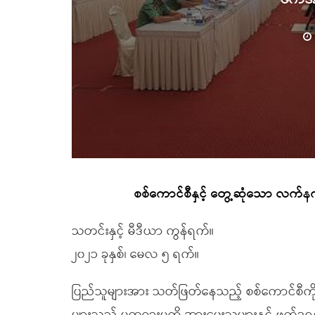
စစ်ကောင်စီနှင့် တွေ့ဆုံသော လက်နက
သတင်းနှင့် မီဒီယာ ကွန်ရက်။
၂၀၂၁ ခုနှစ်၊ မေလ ၅ ရက်။
ပြည်သူများအား သတ်ဖြတ်နေသည့် စစ်ကောင်စီကို သ