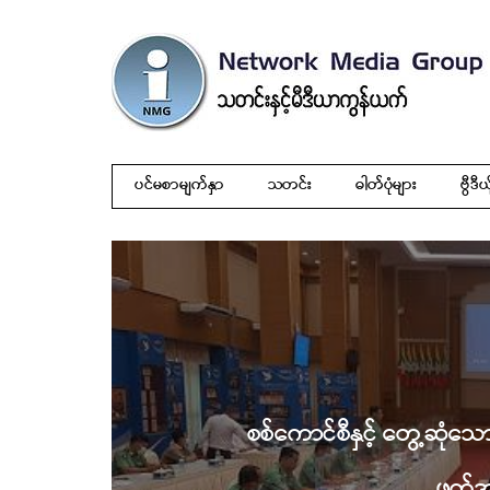
ပင်မစာမျက်နှာ
သတင်း
ဓါတ်ပုံများ
ဗွီဒီယ
စစ်ကောင်စီနှင့် တွေ့ဆုံသ
ဖက်အဖ