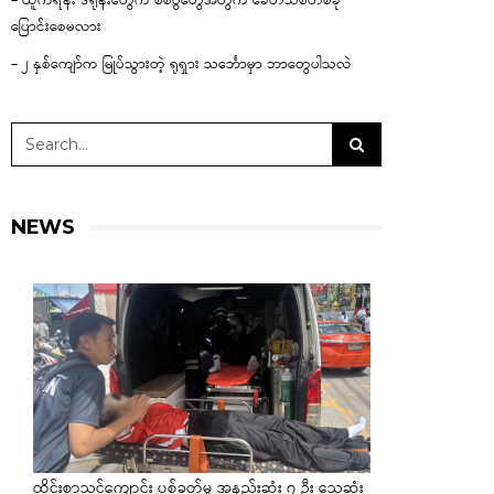
– ယူကရိန်း ဒရုန်းတွေက စစ်ပွဲတွေအတွက် ခေတ်သစ်တစ်ခု
ပြောင်းစေမလား
– ၂ နှစ်ကျော်က မြုပ်သွားတဲ့ ရုရှား သင်္ဘောမှာ ဘာတွေပါသလဲ
NEWS
ထိုင်းစာသင်ကျောင်း ပစ်ခတ်မှု အနည်းဆုံး ၇ ဦး သေဆုံး