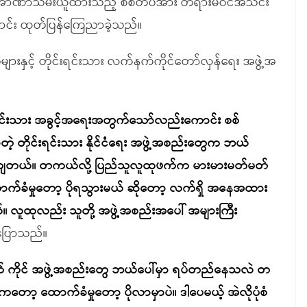
တရား အာဏာသိမ်းယူထားသည့် စစ်တပ်အား တရားမဝင်အသင်း
ောင်း ထုတ်ပြန်ကြေညာခဲ့သည်။
ူများနှင့် တိုင်းရင်းသား လက်နက်ကိုင်တော်လှန်ရေး အဖွဲ့အ
်းရင်းသား အခွင့်အရေးအတွက်သော်လည်းကောင်း စစ်
့တဲ့ တိုင်းရင်းသား နိုင်ငံရေး အဖွဲ့အစည်းတွေက ဘယ်
ံကျတယ်။ တကယ်လို့ ပြည်သူလူထုဖက်က မားမားမတ်မတ်
ာက်ခံမှုတော့ ပိုရသွားမယ် ဆိုတော့ လက်ရှိ အနေအထား
တယ်။ လူထုလည်း သူတို့ အဖွဲ့အစည်းအပေါ် အများကြီး
ပြောသည်။
်နက် ကိုင် အဖွဲ့အစည်းတွေ ဘယ်ပေါ်မှာ ရပ်တည်နေသလဲ တ
ော့ ထောက်ခံမှုတော့ ပိုလာမှာပဲ။ ဒါပေမယ့် အဲလိုပုံစံ