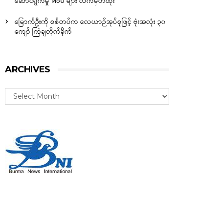
ဆောင်ရွက်မှု MoU များ လက်မှတ်ထိုး
မြောက်ဦးကို စစ်တပ်က လေယာဉ်အုပ်စုဖြင့် ဗုံးအလုံး ၃၀
ကျော် ကြဲချတိုက်ခိုက်
ARCHIVES