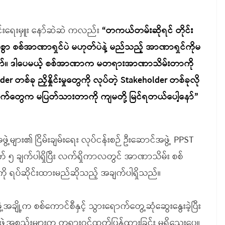
အတွင်းရေးမှူး နော်ဆဲဆဲ ကလည်း
“တကယ်တမ်းဆိုရင် တိုင်း
ားစွာ စစ်အာဏာရှင်ပဲ မဟုတ်ပဲနဲ့ မည်သည့် အာဏာရှင်ကိုမ
ပေါ့နော်။ ဒါပေမယ့် စစ်အာဏာက မတရားအာဏာသိမ်းတာကို
holder တစ်ခု ညှိနှိုင်းမှုတွေကို လုပ်တဲ့ Stakeholder တစ်ခုလို
က်တွေက မပြတ်သားတာကို ကျမတို့ မြင်ရတယ်ပေါ့နော်”
ဲ့များ၏ ငြိမ်းချမ်းရေး လုပ်ငန်းစဉ် ဦးဆောင်အဖွဲ့ PPST
 ၅ ချက်ပါရှိပြီး လက်ရှိကာလတွင် အာဏာသိမ်း စစ်
ျားကို ရပ်ဆိုင်းထားမည်ဆိုသည့် အချက်ပါရှိသည်။
ချို့က စစ်ကောင်စီနှင့် သွားရောက်တွေ့ဆုံဆွေးနွေးခဲ့ပြီး
အဖွဲ့အစည်းများက တရားဝင်ထုတ်ပြန်ထားခြင်း မရှိသေးပေ။