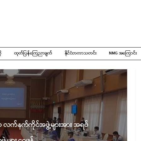
ို
ထုတ်ပြန်ကြေညာချက်
နိုင်ငံတကာသတင်း
NMG အကြောင်း
ော လက်နက်ကိုင်အဖွဲ့များအား အရပ်
ွဲ့များ ဝေဖန်