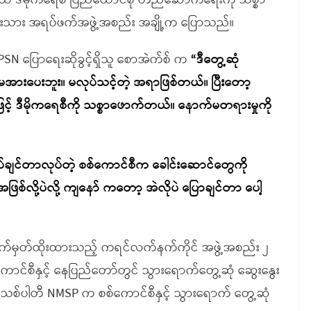
ရယ် ဒီမိုကရေစီ ပြည်ထောင်စု တည်ဆောက်ရေးကို သစ္စာ
င်းသား အရပ်ဖက်အဖွဲ့အစည်း အချို့က ပြောသည်။
SN ပြောရေးဆိုခွင့်ရှိသူ စောအဲက်စ် က
“ဒီတွေ့ဆုံ
မအားပေးဘူး။ မလုပ်သင့်တဲ့ အရာဖြစ်တယ်။ ပြီးတော့
ဖြင့် ဒီမိုကရေစီကို သစ္စာဖောက်တယ်။ နောက်မတရားမှုကို
ပ်ချင်တာလုပ်တဲ့ စစ်ကောင်စီက ခေါင်းဆောင်တွေကို
ဖြစ်လို့ပဲလို့ ကျနော် ကတော့ အဲလိုပဲ ပြောချင်တာ ပေါ့
လက်မှတ်ထိုးထားသည့် ကရင်လက်နက်ကိုင် အဖွဲ့အစည်း ၂
်ကောင်စီနှင့် နေပြည်တော်တွင် သွားရောက်တွေ့ဆုံ ဆွေးနွေး
်သစ်ပါတီ NMSP က စစ်ကောင်စီနှင့် သွားရောက် တွေ့ဆုံ