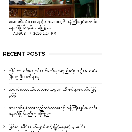
သေဒဏ်ချခံထားသည့်ဘင်္ဂလားဒေ့ရှ် ဝန်ကြီးချုပ်ဟောင်း
နေရပ်ပြန်မည်ဟု ကြေညာ
—
AUGUST 7, 2026 2:24 PM
RECENT POSTS
ထိုင်းစာသင်ကျောင်း ပစ်ခတ်မှု အနည်းဆုံး ၇ ဦး သေဆုံး
ပြီး၁၅ ဦး ဒဏ်ရာရ
သတင်းထောက်သေဆုံးမှု အစ္စရေးကို စစ်ရာဇဝတ်မှုဖြင့်
စွပ်စွဲ
သေဒဏ်ချခံထားသည့်ဘင်္ဂလားဒေ့ရှ် ဝန်ကြီးချုပ်ဟောင်း
နေရပ်ပြန်မည်ဟု ကြေညာ
မြန်မာ-ထိုင်း ကုန်သွယ်မှုတိုးမြှင့်ရေးနှင့် ပူးပေါင်း