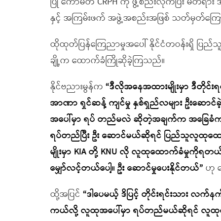
ပြု ကော်မတီ CRPH ကို ဖွဲ့စည်းလိုက်ပြီး မ
နှင့် အကြမ်းဖက် အဖွဲ့အစည်းအဖြစ် သတ်မှတ်ကြ
ထိုထုတ်ပြန်ကြေညာမှုအပေါ် နိုင်ငံတဝန်းရှိ ပြည်သ
ချို့က ထောက်ခံကြိုဆိုခဲ့ကြသည်။
နိုင်ဗညားမွန်က
“ဒီလိုအနေအထားမျိုးမှာ ဒီတိုင
အာဏာ ရှင်ဆန့် ကျင်မှု နှစ်ရှည်လများ ဦးဆောင်ခဲ
အပေါ်မှာ ရပ် တည်မလဲ ဆိုတဲ့အချက်က အခြေခ
ရပ်တည်ပြီး ဦး ဆောင်မယ်ဆိုရင် ပြည်သူလူထုထေ
မျိုးမှာ KIA တို့ KNU လို လူထုထောက်ခံမှုကိုရ
မျှော်လင့်တယ်ပေါ့။ ဦး ဆောင်မှုပေးနိုင်တယ်”
ဟု 
ထို့အပြင်
“ဒါပေမယ့် ဒိပြင့် တိုင်းရင်းသား လက
ကယ်လို့ လူထုအပေါ်မှာ ရပ်တည်မယ်ဆိုရင် လူထုကတ