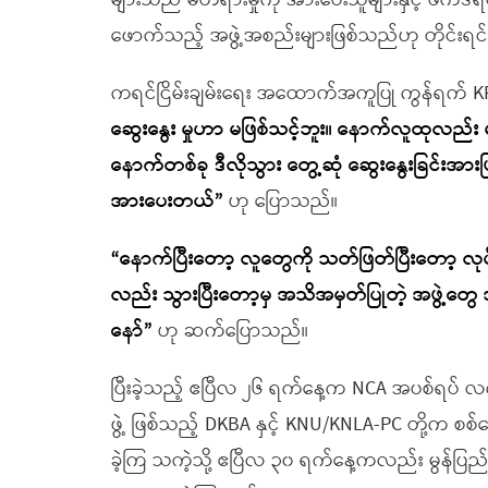
များသည် မတရားမှုကို အားပေးသူများနှင့် ဖက်ဒ
ဖောက်သည့် အဖွဲ့အစည်းများဖြစ်သည်ဟု တိုင်းရ
ကရင်ငြိမ်းချမ်းရေး အထောက်အကူပြု ကွန်ရက် KP
ဆွေးနွေး မှုဟာ မဖြစ်သင့်ဘူး။ နောက်လူထုလည်း 
နောက်တစ်ခု ဒီလိုသွား တွေ့ဆုံ ဆွေးနွေးခြင်းအား
အားပေးတယ်”
ဟု ပြောသည်။
“နောက်ပြီးတော့ လူတွေကို သတ်ဖြတ်ပြီးတော့ လု
လည်း သွားပြီးတော့မှ အသိအမှတ်ပြုတဲ့ အဖွဲ့တွေ အ
နော်”
ဟု ဆက်ပြောသည်။
ပြီးခဲ့သည့် ဧပြီလ ၂၆ ရက်နေ့က NCA အပစ်ရပ် 
ဖွဲ့ ဖြစ်သည့် DKBA နှင့် KNU/KNLA-PC တို့က စစ
ခဲ့ကြ သကဲ့သို့ ဧပြီလ ၃၀ ရက်နေ့ကလည်း မွန်ပြည