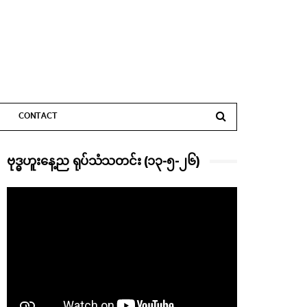
CONTACT
ဗုဒ္ဓဟူးနေ့ည ရုပ်သံသတင်း (၁၃-၅-၂၆)