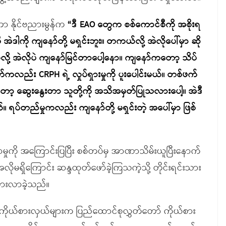
တာ နိုင်ဗညားမွန်က
“ဒီ EAO တွေက စစ်ကောင်စီကို အစိုးရ
ါကို ကျနော်တို့ မရှင်းဘူး။ တကယ်လို့ အဲလိုပေါ်မှာ ဆို
်လို့ အဲလိုပဲ ကျနော်မြင်တာပေါ့နော။ ကျနော်ကတော့ သိပ်
်ကလည်း CRPH ရဲ့ လှုပ်ရှားမှုကို ပူးပေါင်းမယ်။ တစ်ဖက်
ော့ ဆွေးနွေးတာ သူတို့ကို အသိအမှတ်ပြုသလားပေါ့။ အဲဒီ
 ရပ်တည်မှုကလည်း ကျနော်တို့ မရှင်းတဲ့ အပေါ်မှာ ဖြစ်
ှုကို အကြောင်းပြပြီး စစ်တပ်မှ အာဏာသိမ်းယူပြီးနောက်
လိုမရှိကြောင်း ဆန္ဒထုတ်ဖော်ခဲ့ကြသကဲ့သို့ တိုင်းရင်းသား
ပွားလာခဲ့သည်။
LD ကိုယ်စားလှယ်များက ပြည်ထောင်စုလွှတ်တော် ကိုယ်စား