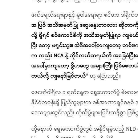
ဖက်ဒရယ်ရေးရာနှင့် မူဝါဒရေးရာ စင်တာ ဒါရိုက်
အ ဖြစ် အသိအမှတ်ပြု ဆွေးနွေးတာလား ဆိုတာကို အဲဒ
လို့ ရှိရင် စစ်ကောင်စီကို အသိအမှတ်ပြုရာ ကျမယ
ပြီး တော့ မရှင်းဘူး။ အဲဒီအပေါ်မှာကျတော့ တစ်ဖက
က လည်း NCA နဲ့ ဘိုင်လယ်ထရယ်ကို အခြေခံပြီးတ
အပေါ်မှာကျတော့ ဒွိဟတွေ အများကြီး ဖြစ်စေတယ်။
တယ်လို့ ကျနော်မြင်တယ်”
ဟု ပြောသည်။
ဖေဖော်ဝါရီလ ၁ ရက်နေ့က ရွေးကောက်ပွဲ မဲမသမာမ
နိုင်ငံတဝန်းရှိ ပြည်သူများက စစ်အာဏာရှင်စနစ် အ
ဒေသများတွင်လည်း တိုက်ပွဲများ ပြင်းထန်စွာ ဖြစ်
ထို့နောက် ရွေးကောက်ပွဲတွင် အနိုင်ရခဲ့သည့် N