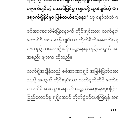
ရာနဲ့ သူ ဒီစစ်အာဏာရှင် အမြစ်ပြုတ်ရေးကိုပဲ အ
ရောက်ချင်တဲ့ အောင်မြင်မှု ကျမတို့ သွားချင်တဲ
ရောက်ရှိနိုင်မှာ ဖြစ်တယ်ပေါ့နော”
ဟု နော်ဆဲဆဲ
စစ်အာဏာသိမ်းပြီးနောက် တိုင်းရင်းသား လက်နက်
ကောင်စီ အား ဆန့်ကျင်ကာ တိုက်ခိုက်နေသော်လည်း အ
နေသည့် သဘောမျိုးကို တွေ့နေရသည့်အတွက် အား
အစည်း များက ဆိုသည်။
လက်ရှိအချိန်သည် စစ်အာဏာရှင် အမြစ်ပြတ်အောင်
သည့် အတွက် တိုင်းရင်းသာ လက်နက်ကိုင် တော်လ
ကောင်စီအား သွားရောက် တွေ့ဆုံဆွေးနွေးမှုမပြုရန်
ပြည်ထောင်စု ရရှိအောင် တိုက်ပွဲဝင်ပေးကြရန် အ
***