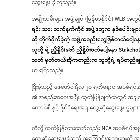
ဆွေးနွေး ခဲ့ကြသည်။
အမျိုးသမီးများ အဖွဲ့ချုပ် (မြန်မာနိုင်ငံ) WLB 
ရင်း သား လက်နက်ကိုင် အဖွဲ့တွေက နှစ်ပေါင်းမျ
ဆို တိုက်ခိုက်ခဲ့တဲ့ အဖွဲ့အစည်းတွေဖြစ်တယ်
သူတို့ ရဲ့ ညှိနှိုင်းဖော် ညှိနှိုင်းဖက်ပေါ့နော Stake
သတ် မှတ်တယ်ဆိုကတည်းက သူတို့ရဲ့ ရပ်တည်ချ
ဟု ပြောသည်။
ပြီးခဲ့သည့် ဖေဖော်ဝါရီလ ၂၀ ရက်နေ့က အပစ်ရပ်အဖွ
၏ အစည်းအဝေးအပြီး ထုတ်ပြန်ချက်ထဲတွင် အချက်
ကောင်စီ နှင့် နိုင်ငံရေးအရ တွေ့ဆုံဆွေးနွေး မှုမ
ထိုသို့ ထုတ်ပြန်ထားသော်လည်း NCA အပစ်ရပ်အဖွဲ့အ
တွေ့ဆုံဆွေးနွေးခဲ့သည့် အကြောင်းအရာများကို 