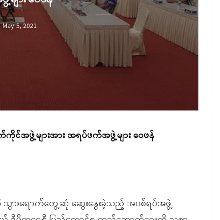
May 5, 2021
်ကိုင်အဖွဲ့များအား အရပ်ဖက်အဖွဲ့များ ဝေဖန်
ွားရောက်တွေ့ဆုံ ဆွေးနွေးခဲ့သည့် အပစ်ရပ်အဖွဲ့