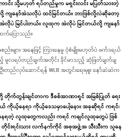
ောင်း သို့မဟုတ် ရပ်တည်မှုက မရှင်းလင်း မပြတ်သားတဲ့
ဲလို့ ကျနော်အဲသလိုပဲ ထင်မြင်တယ်။ ဘာဖြစ်လို့လဲဆိုတော့
ော်အဲလိုပဲ မြင်ပါတယ်။ လူထုက အဲလိုပဲ မြင်တယ်လို့ ကျနော်
က ဆက်ပြောသည်။
ည်းများ အနေဖြင့် ကြားနေမှု ပုံစံမျိုးမဟုတ်ပဲ ဖက်ဒရယ်
 မူလရပ်တည်ချက်အတိုင်း ခိုင်မာသည့် ဆုံဖြတ်ချက်ချ
ို ဦးတည်လုပ်ဆောင်ရန် WLB အတွင်းရေးမှူး နော်ဆဲဆဲက
့ တိုက်တွန်းချင်တာက ဒီစစ်အာဏာရှင် အမြစ်ပြုတ် ရေး
် ကိုယ့်နေရာ ကိုယ့်ဒေသမှာပေါ့နော။ အခုဆိုရင် ကရင်၊
ကခံနေရတဲ့ လူထုတွေကလည်း ကရင် ကချင်လူထုတွေပဲ ဖြစ်
တိုင်းရင်းသား လက်နက်ကိုင် အစုအဖွဲ့အ သီးသီးက သူနေ